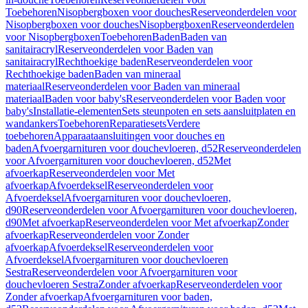
Toebehoren
Nisopbergboxen voor douches
Reserveonderdelen voor
Nisopbergboxen voor douches
Nisopbergboxen
Reserveonderdelen
voor Nisopbergboxen
Toebehoren
Baden
Baden van
sanitairacryl
Reserveonderdelen voor Baden van
sanitairacryl
Rechthoekige baden
Reserveonderdelen voor
Rechthoekige baden
Baden van mineraal
materiaal
Reserveonderdelen voor Baden van mineraal
materiaal
Baden voor baby's
Reserveonderdelen voor Baden voor
baby's
Installatie-elementen
Sets steunpoten en sets aansluitplaten en
wandankers
Toebehoren
Reparatiesets
Verdere
toebehoren
Apparaataansluitingen voor douches en
baden
Afvoergarnituren voor douchevloeren, d52
Reserveonderdelen
voor Afvoergarnituren voor douchevloeren, d52
Met
afvoerkap
Reserveonderdelen voor Met
afvoerkap
Afvoerdeksel
Reserveonderdelen voor
Afvoerdeksel
Afvoergarnituren voor douchevloeren,
d90
Reserveonderdelen voor Afvoergarnituren voor douchevloeren,
d90
Met afvoerkap
Reserveonderdelen voor Met afvoerkap
Zonder
afvoerkap
Reserveonderdelen voor Zonder
afvoerkap
Afvoerdeksel
Reserveonderdelen voor
Afvoerdeksel
Afvoergarnituren voor douchevloeren
Sestra
Reserveonderdelen voor Afvoergarnituren voor
douchevloeren Sestra
Zonder afvoerkap
Reserveonderdelen voor
Zonder afvoerkap
Afvoergarnituren voor baden,