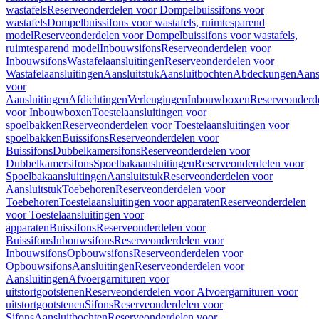
wastafels
Reserveonderdelen voor Dompelbuissifons voor
wastafels
Dompelbuissifons voor wastafels, ruimtesparend
model
Reserveonderdelen voor Dompelbuissifons voor wastafels,
ruimtesparend model
Inbouwsifons
Reserveonderdelen voor
Inbouwsifons
Wastafelaansluitingen
Reserveonderdelen voor
Wastafelaansluitingen
Aansluitstuk
Aansluitbochten
Abdeckungen
Aans
voor
Aansluitingen
Afdichtingen
Verlengingen
Inbouwboxen
Reserveonderd
voor Inbouwboxen
Toestelaansluitingen voor
spoelbakken
Reserveonderdelen voor Toestelaansluitingen voor
spoelbakken
Buissifons
Reserveonderdelen voor
Buissifons
Dubbelkamersifons
Reserveonderdelen voor
Dubbelkamersifons
Spoelbakaansluitingen
Reserveonderdelen voor
Spoelbakaansluitingen
Aansluitstuk
Reserveonderdelen voor
Aansluitstuk
Toebehoren
Reserveonderdelen voor
Toebehoren
Toestelaansluitingen voor apparaten
Reserveonderdelen
voor Toestelaansluitingen voor
apparaten
Buissifons
Reserveonderdelen voor
Buissifons
Inbouwsifons
Reserveonderdelen voor
Inbouwsifons
Opbouwsifons
Reserveonderdelen voor
Opbouwsifons
Aansluitingen
Reserveonderdelen voor
Aansluitingen
Afvoergarnituren voor
uitstortgootstenen
Reserveonderdelen voor Afvoergarnituren voor
uitstortgootstenen
Sifons
Reserveonderdelen voor
Sifons
Aansluitbochten
Reserveonderdelen voor