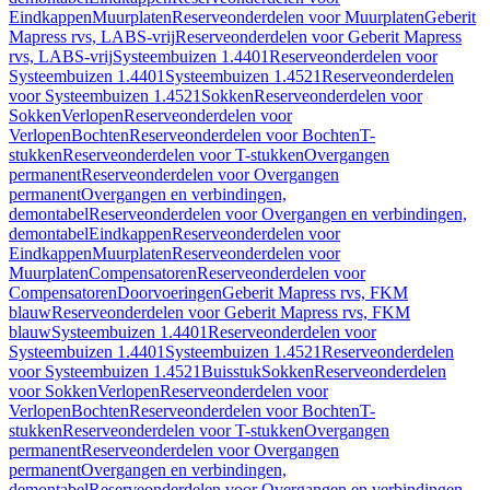
Eindkappen
Muurplaten
Reserveonderdelen voor Muurplaten
Geberit
Mapress rvs, LABS-vrij
Reserveonderdelen voor Geberit Mapress
rvs, LABS-vrij
Systeembuizen 1.4401
Reserveonderdelen voor
Systeembuizen 1.4401
Systeembuizen 1.4521
Reserveonderdelen
voor Systeembuizen 1.4521
Sokken
Reserveonderdelen voor
Sokken
Verlopen
Reserveonderdelen voor
Verlopen
Bochten
Reserveonderdelen voor Bochten
T-
stukken
Reserveonderdelen voor T-stukken
Overgangen
permanent
Reserveonderdelen voor Overgangen
permanent
Overgangen en verbindingen,
demontabel
Reserveonderdelen voor Overgangen en verbindingen,
demontabel
Eindkappen
Reserveonderdelen voor
Eindkappen
Muurplaten
Reserveonderdelen voor
Muurplaten
Compensatoren
Reserveonderdelen voor
Compensatoren
Doorvoeringen
Geberit Mapress rvs, FKM
blauw
Reserveonderdelen voor Geberit Mapress rvs, FKM
blauw
Systeembuizen 1.4401
Reserveonderdelen voor
Systeembuizen 1.4401
Systeembuizen 1.4521
Reserveonderdelen
voor Systeembuizen 1.4521
Buisstuk
Sokken
Reserveonderdelen
voor Sokken
Verlopen
Reserveonderdelen voor
Verlopen
Bochten
Reserveonderdelen voor Bochten
T-
stukken
Reserveonderdelen voor T-stukken
Overgangen
permanent
Reserveonderdelen voor Overgangen
permanent
Overgangen en verbindingen,
demontabel
Reserveonderdelen voor Overgangen en verbindingen,