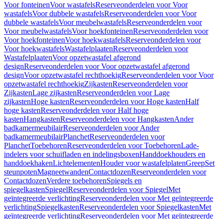
Voor fonteinen
Voor wastafels
Reserveonderdelen voor Voor
wastafels
Voor dubbele wastafels
Reserveonderdelen voor Voor
dubbele wastafels
Voor meubelwastafels
Reserveonderdelen voor
Voor meubelwastafels
Voor hoekfonteinen
Reserveonderdelen voor
Voor hoekfonteinen
Voor hoekwastafels
Reserveonderdelen voor
Voor hoekwastafels
Wastafelplaaten
Reserveonderdelen voor
Wastafelplaaten
Voor opzetwastafel afgerond
design
Reserveonderdelen voor Voor opzetwastafel afgerond
design
Voor opzetwastafel rechthoekig
Reserveonderdelen voor Voor
opzetwastafel rechthoekig
Zijkasten
Reserveonderdelen voor
Zijkasten
Lage zijkasten
Reserveonderdelen voor Lage
zijkasten
Hoge kasten
Reserveonderdelen voor Hoge kasten
Half
hoge kasten
Reserveonderdelen voor Half hoge
kasten
Hangkasten
Reserveonderdelen voor Hangkasten
Ander
badkamermeubilair
Reserveonderdelen voor Ander
badkamermeubilair
Planchet
Reserveonderdelen voor
Planchet
Toebehoren
Reserveonderdelen voor Toebehoren
Lade-
indelers voor schuifladen en indelingsboxen
Handdoekhouders en
handdoekhaken
Lichtelementen
Houder voor wastafelplaten
Greep
Set
steunpoten
Magneetwanden
Contactdozen
Reserveonderdelen voor
Contactdozen
Verdere toebehoren
Spiegels en
spiegelkasten
Spiegel
Reserveonderdelen voor Spiegel
Met
geïntegreerde verlichting
Reserveonderdelen voor Met geïntegreerde
verlichting
Spiegelkasten
Reserveonderdelen voor Spiegelkasten
Met
geïntegreerde verlichting
Reserveonderdelen voor Met geïntegreerde