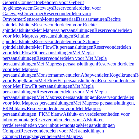
Geberit Connect toebehoren voor Geberit
hygiënesysteem
Gateways
Reserveonderdelen voor
Gateways
Omvormer
Reserveonderdelen voor
Omvormer
Sensoren
Montagemateriaal
Basisarmaturen
Rechte
spindelafsluiters
Reserveonderdelen voor Rechte
spindelafsluiters
Met Mapress persaansluitingen
Reserveonderdelen
voor Met Mapress persaansluitingen
Schuine
spindelafsluiters
Reserveonderdelen voor Schuine
spindelafsluiters
Met FlowFit persaansluitingen
Reserveonderdelen
voor Met FlowFit persaansluitingen
Met Mepla
persaansluitingen
Reserveonderdelen voor Met Mepla
persaansluitingen
Met Mapress persaansluitingen
Reserveonderdelen
voor Met Mapress
persaansluitingen
Monsternameventielen
Aftapventielen
Kogelkranen
R
voor Kogelkranen
Met FlowFit persaansluitingen
Reserveonderdelen
voor Met FlowFit persaansluitingen
Met Mepla
persaansluitingen
Reserveonderdelen voor Met Mepla
persaansluitingen
Met Mapress persaansluitingen
Reserveonderdelen
voor Met Mapress persaansluitingen
Met Mapress persaansluitingen,
FKM blauw
Reserveonderdelen voor Met Mapress
persaansluitingen, FKM blauw
Afsluit- en verdelereenheden voor
inbouwmontage
Reserveonderdelen voor Afsluit- en
verdelereenheden voor inbouwmontage
Met aansluitingen
Compact
Reserveonderdelen voor Met aansluitingen
Compact
Terugslagventielen
Met Mapress