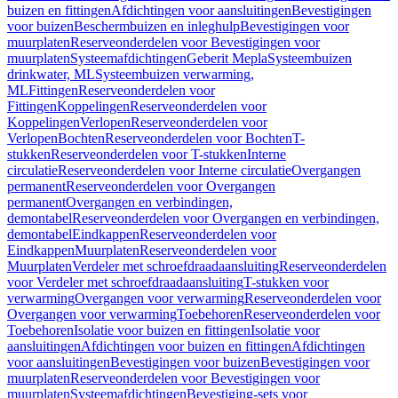
buizen en fittingen
Afdichtingen voor aansluitingen
Bevestigingen
voor buizen
Beschermbuizen en inleghulp
Bevestigingen voor
muurplaten
Reserveonderdelen voor Bevestigingen voor
muurplaten
Systeemafdichtingen
Geberit Mepla
Systeembuizen
drinkwater, ML
Systeembuizen verwarming,
ML
Fittingen
Reserveonderdelen voor
Fittingen
Koppelingen
Reserveonderdelen voor
Koppelingen
Verlopen
Reserveonderdelen voor
Verlopen
Bochten
Reserveonderdelen voor Bochten
T-
stukken
Reserveonderdelen voor T-stukken
Interne
circulatie
Reserveonderdelen voor Interne circulatie
Overgangen
permanent
Reserveonderdelen voor Overgangen
permanent
Overgangen en verbindingen,
demontabel
Reserveonderdelen voor Overgangen en verbindingen,
demontabel
Eindkappen
Reserveonderdelen voor
Eindkappen
Muurplaten
Reserveonderdelen voor
Muurplaten
Verdeler met schroefdraadaansluiting
Reserveonderdelen
voor Verdeler met schroefdraadaansluiting
T-stukken voor
verwarming
Overgangen voor verwarming
Reserveonderdelen voor
Overgangen voor verwarming
Toebehoren
Reserveonderdelen voor
Toebehoren
Isolatie voor buizen en fittingen
Isolatie voor
aansluitingen
Afdichtingen voor buizen en fittingen
Afdichtingen
voor aansluitingen
Bevestigingen voor buizen
Bevestigingen voor
muurplaten
Reserveonderdelen voor Bevestigingen voor
muurplaten
Systeemafdichtingen
Bevestiging-sets voor