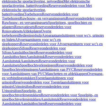
elektronische spoelactivering, netvoeding
Met elektronische
spoelactivering, batterijvoeding
Reserveonderdelen voor Met
elektronische spoelactivering,
batterijvoeding
Toebehoren
Reserveonderdelen voor
Toebehoren
Ruwbouw- en vervangingssets
Reserveonderdelen voor
Ruwbouw- en vervangingssets
Spoelpijpen, spoelbochten en
adapters
Renovatiesets
Reserveonderdelen voor
Renovatiesets
Afdekplaten
Overig
toebehoren
Bedieningshulp
Apparaataansluitingen voor wc's, urinoirs
en bidets
Afvoergarnituren voor wc's en
slophoppers
Reserveonderdelen voor Afvoergarnituren voor wc's en
slophoppers
Sifons
Reserveonderdelen voor
Sifons
Aansluitbochten
Reserveonderdelen voor
Aansluitbochten
Aansluitstuk
Reserveonderdelen voor
Aansluitstuk
Aansluitsets
Reserveonderdelen voor
Aansluitsets
Spoelbochtverlengingen
Reserveonderdelen voor
Spoelbochtverlengingen
Aansluitingen van PVC
Reserveonderdelen
voor Aansluitingen van PVC
Manchetten en afdekkappen
Overgang-
en verbindingsstukken
Toestelaansluitingen voor
urinoirs
Reserveonderdelen voor Toestelaansluitingen voor
urinoirs
Urinoirsifons
Reserveonderdelen voor
Urinoirsifons
Spoelpijp- en
spoelbochtverlengstukken
Reserveonderdelen voor Spoelpijp- en
spoelbochtverlengstukken
Aansluitstuk
Reserveonderdelen voor
Aansluitstuk
Aansluitbochten
Reserveonderdelen voor