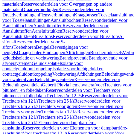
materialen
Reserveonderdelen voor Overgangen op andere
materialen
Draadverbindingen
Reserveonderdelen voor
Draadverbindingen
Flensverbindingen
Kraagbussen
Toestelaansluiting
voor Toestelaansluitingen
Aansluitbochten
Reserveonderdelen voor
Aansluitbochten
Aansluitmoffen
Reserveonderdelen voor
Aansluitmoffen
Aansluitstukken
Reserveonderdelen voor
Aansluitstukken
Buissifons
Reserveonderdelen voor Buissifons
S-
sifons
Reserveonderdelen voor S-
sifons
Toebehoren
Beugels
Bevestigingen voor
beugels
Draagschalen
Eindkappen
Afdichtingen
Beschermdeksels
Verbr
geluidsisolatie en vochtwering
Brandpreventie
Brandpreventie voor
afvoersystemen
Geluidsisolatie
Isolatie voor
contactgeluidontkoppeling
Isolatie voor luchtgeluid en
contactgeluidontkoppeling
Vochtwering
Afdichtingen
Beluchtingsventi
voor waterafvoer
Beluchtingsventielen
Reserveonderdelen voor
Beluchtingsventielen
Geberit Pluvia hemelwaterafvoer
Trechters voor
bitumen- en foliedaken
Reserveonderdelen voor Trechters voor
bitumen- en foliedaken
Trechters t/m 12 l/s
Reserveonderdelen voor
Trechters t/m 12 l/s
Trechters t/m 25 l/s
Reserveonderdelen voor
Trechters t/m 25 l/s
Trechters voor goten
Reserveonderdelen voor
Trechters voor goten
Trechters t/m 12 l/s
Reserveonderdelen voor
Trechters t/m 12 l/s
Trechters t/m 25 l/s
Reserveonderdelen voor
Trechters t/m 25 l/s
Elementen voor dampbarrière-
aansluiting
Reserveonderdelen voor Elementen voor dampbarrière-
aansluiting
Voor trechters t/m 12 l/s
Reserveonderdelen voor Voor