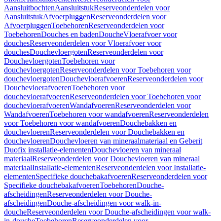
Aansluitbochten
Aansluitstuk
Reserveonderdelen voor
Aansluitstuk
Afvoerpluggen
Reserveonderdelen voor
Afvoerpluggen
Toebehoren
Reserveonderdelen voor
Toebehoren
Douches en baden
Douche
Vloerafvoer voor
douches
Reserveonderdelen voor Vloerafvoer voor
douches
Douchevloergoten
Reserveonderdelen voor
Douchevloergoten
Toebehoren voor
douchevloergoten
Reserveonderdelen voor Toebehoren voor
douchevloergoten
Douchevloerafvoeren
Reserveonderdelen voor
Douchevloerafvoeren
Toebehoren voor
douchevloerafvoeren
Reserveonderdelen voor Toebehoren voor
douchevloerafvoeren
Wandafvoeren
Reserveonderdelen voor
Wandafvoeren
Toebehoren voor wandafvoeren
Reserveonderdelen
voor Toebehoren voor wandafvoeren
Douchebakken en
douchevloeren
Reserveonderdelen voor Douchebakken en
douchevloeren
Douchevloeren van mineraalmateriaal en Geberit
Duofix installatie-elementen
Douchevloeren van mineraal
materiaal
Reserveonderdelen voor Douchevloeren van mineraal
materiaal
Installatie-elementen
Reserveonderdelen voor Installatie-
elementen
Specifieke douchebakafvoeren
Reserveonderdelen voor
Specifieke douchebakafvoeren
Toebehoren
Douche-
afscheidingen
Reserveonderdelen voor Douche-
afscheidingen
Douche-afscheidingen voor walk-in-
douche
Reserveonderdelen voor Douche-afscheidingen voor walk-
in-douche
Toebehoren
Reserveonderdelen voor