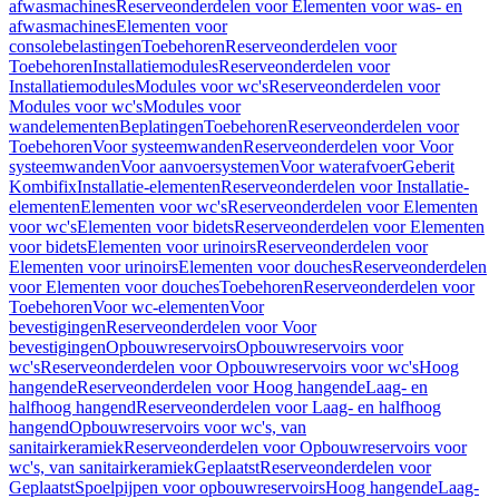
afwasmachines
Reserveonderdelen voor Elementen voor was- en
afwasmachines
Elementen voor
consolebelastingen
Toebehoren
Reserveonderdelen voor
Toebehoren
Installatiemodules
Reserveonderdelen voor
Installatiemodules
Modules voor wc's
Reserveonderdelen voor
Modules voor wc's
Modules voor
wandelementen
Beplatingen
Toebehoren
Reserveonderdelen voor
Toebehoren
Voor systeemwanden
Reserveonderdelen voor Voor
systeemwanden
Voor aanvoersystemen
Voor waterafvoer
Geberit
Kombifix
Installatie-elementen
Reserveonderdelen voor Installatie-
elementen
Elementen voor wc's
Reserveonderdelen voor Elementen
voor wc's
Elementen voor bidets
Reserveonderdelen voor Elementen
voor bidets
Elementen voor urinoirs
Reserveonderdelen voor
Elementen voor urinoirs
Elementen voor douches
Reserveonderdelen
voor Elementen voor douches
Toebehoren
Reserveonderdelen voor
Toebehoren
Voor wc-elementen
Voor
bevestigingen
Reserveonderdelen voor Voor
bevestigingen
Opbouwreservoirs
Opbouwreservoirs voor
wc's
Reserveonderdelen voor Opbouwreservoirs voor wc's
Hoog
hangende
Reserveonderdelen voor Hoog hangende
Laag- en
halfhoog hangend
Reserveonderdelen voor Laag- en halfhoog
hangend
Opbouwreservoirs voor wc's, van
sanitairkeramiek
Reserveonderdelen voor Opbouwreservoirs voor
wc's, van sanitairkeramiek
Geplaatst
Reserveonderdelen voor
Geplaatst
Spoelpijpen voor opbouwreservoirs
Hoog hangende
Laag-