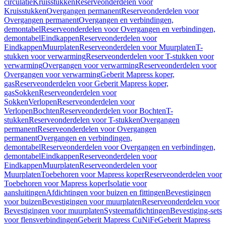
circulatie
Kruisstukken
Reserveonderdelen voor
Kruisstukken
Overgangen permanent
Reserveonderdelen voor
Overgangen permanent
Overgangen en verbindingen,
demontabel
Reserveonderdelen voor Overgangen en verbindingen,
demontabel
Eindkappen
Reserveonderdelen voor
Eindkappen
Muurplaten
Reserveonderdelen voor Muurplaten
T-
stukken voor verwarming
Reserveonderdelen voor T-stukken voor
verwarming
Overgangen voor verwarming
Reserveonderdelen voor
Overgangen voor verwarming
Geberit Mapress koper,
gas
Reserveonderdelen voor Geberit Mapress koper,
gas
Sokken
Reserveonderdelen voor
Sokken
Verlopen
Reserveonderdelen voor
Verlopen
Bochten
Reserveonderdelen voor Bochten
T-
stukken
Reserveonderdelen voor T-stukken
Overgangen
permanent
Reserveonderdelen voor Overgangen
permanent
Overgangen en verbindingen,
demontabel
Reserveonderdelen voor Overgangen en verbindingen,
demontabel
Eindkappen
Reserveonderdelen voor
Eindkappen
Muurplaten
Reserveonderdelen voor
Muurplaten
Toebehoren voor Mapress koper
Reserveonderdelen voor
Toebehoren voor Mapress koper
Isolatie voor
aansluitingen
Afdichtingen voor buizen en fittingen
Bevestigingen
voor buizen
Bevestigingen voor muurplaten
Reserveonderdelen voor
Bevestigingen voor muurplaten
Systeemafdichtingen
Bevestiging-sets
voor flensverbindingen
Geberit Mapress CuNiFe
Geberit Mapress