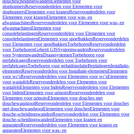
douchescheidingswanden
Elementen voor
slophoppers
Reserveonderdelen voor Elementen voor
slophoppers
Elementen voor kranen
Reserveonderdelen voor
Elementen voor kranen
Elementen voor was- en
afwasmachines
Reserveonderdelen voor Elementen voor was- en
afwasmachines
Elementen voor
consolebelastingen
Reserveonderdelen voor Elementen voor
consolebelastingen
Elementen voor spoelbakken
Reserveonderdelen
voor Elementen voor spoelbakken
Toebehoren
Reserveonderdelen
voor Toebehoren
Geberit GIS
Systeemwanden
Reserveonderdelen
voor Systeemwanden
Draagsystemen
Toebehoren voor
prefabricages
Reserveonderdelen voor Toebehoren voor
prefabricages
Toebehoren voor geluidsisolatie
Beplatingen
Installatie-
elementen
Reserveonderdelen voor Installatie-elementen
Elementen
voor wc's
Reserveonderdelen voor Elementen voor wc's
Elementen
voor wastafels
Reserveonderdelen voor Elementen voor
wastafels
Elementen voor bidets
Reserveonderdelen voor Elementen
voor bidets
Elementen voor urinoirs
Reserveonderdelen voor
Elementen voor urinoirs
Elementen voor douches met
douchewandgoot
Reserveonderdelen voor Elementen voor douches
met douchewandgoot
Elementen voor douches
Elementen voor
douche-scheidingswanden
Reserveonderdelen voor Elementen voor
douche-scheidingswanden
Elementen voor kranen en
apparaten
Reserveonderdelen voor Elementen voor kranen en
apparaten
Elementen voor was- en