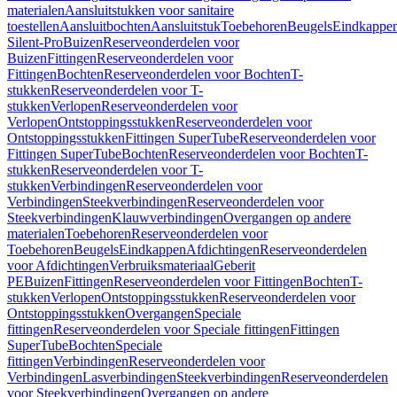
materialen
Aansluitstukken voor sanitaire
toestellen
Aansluitbochten
Aansluitstuk
Toebehoren
Beugels
Eindkappe
Silent-Pro
Buizen
Reserveonderdelen voor
Buizen
Fittingen
Reserveonderdelen voor
Fittingen
Bochten
Reserveonderdelen voor Bochten
T-
stukken
Reserveonderdelen voor T-
stukken
Verlopen
Reserveonderdelen voor
Verlopen
Ontstoppingsstukken
Reserveonderdelen voor
Ontstoppingsstukken
Fittingen SuperTube
Reserveonderdelen voor
Fittingen SuperTube
Bochten
Reserveonderdelen voor Bochten
T-
stukken
Reserveonderdelen voor T-
stukken
Verbindingen
Reserveonderdelen voor
Verbindingen
Steekverbindingen
Reserveonderdelen voor
Steekverbindingen
Klauwverbindingen
Overgangen op andere
materialen
Toebehoren
Reserveonderdelen voor
Toebehoren
Beugels
Eindkappen
Afdichtingen
Reserveonderdelen
voor Afdichtingen
Verbruiksmateriaal
Geberit
PE
Buizen
Fittingen
Reserveonderdelen voor Fittingen
Bochten
T-
stukken
Verlopen
Ontstoppingsstukken
Reserveonderdelen voor
Ontstoppingsstukken
Overgangen
Speciale
fittingen
Reserveonderdelen voor Speciale fittingen
Fittingen
SuperTube
Bochten
Speciale
fittingen
Verbindingen
Reserveonderdelen voor
Verbindingen
Lasverbindingen
Steekverbindingen
Reserveonderdelen
voor Steekverbindingen
Overgangen op andere