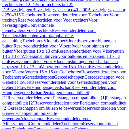
trechters t/m 12 l/s
Voor trechters t/m 25
l/s
Bevestigingen
Bevestigingssysteem d40–200
Bevestigingssysteem
d250–315
Toebehoren
Reserveonderdelen voor Toebehoren
Voor
trechters
Reserveonderdelen voor Voor trechters
Voor
bevestigingen
Conventionele
hemelwaterafvoer
Trechters
Reserveonderdelen voor
Trechters
Elementen voor dampbarrière-
aansluiting
Toebehoren
Vloerafvoer
Vloerafvoer voor binnen en
buiten
Reserveonderdelen voor Vloerafvoer voor binnen en
buiten
Vloerputten 13 x 13 cm
Reserveonderdelen voor Vloerputten
13 x 13 cm
Vloeraansluitingen voor balkons en terrassen, 13 x 13
cm
Reserveonderdelen voor Vloeraansluitingen voor balkons en
terrassen, 13 x 13 cm
Vloerafvoeren 15 x 15 cm
Reserveonderdelen
voor Vloerafvoeren 15 x 15 cm
Toebehoren
Reserveonderdelen voor
Toebehoren
Gereedschappen
Gereedschappen
Gereedschappen voor
Geberit FlowFit
Reserveonderdelen voor Gereedschappen voor
Geberit FlowFit
Handpersgereedschap
Reserveonderdelen voor
Handpersgereedschap
Perstangen compatibiliteit
[1]
Reserveonderdelen voor Perstangen compatibiliteit [1]
Perstangen
compatibiliteit [2]
Reserveonderdelen voor Perstangen compatibiliteit
[2]
Gereedschappen om buizen te bewerken
Reserveonderdelen voor
Gereedschappen om buizen te
bewerken
Afpersstoppen
Reserveonderdelen voor
Afpersstoppen
Controlemiddelen
Toebehoren
Reserveonderdelen
voor Toebehoren
Gereedschappen voor Geberit