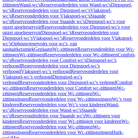
zittingen
Wand-wc's
Reserveonderdelen voor Wand-wc's
Diepspoel-
wc’s
Reserveonderdelen voor Diepspoel-wc’s
Vlakspoel-
wc’s
Reserveonderdelen voor Vlakspoel-wc’s
Staande
wc's
Reserveonderdelen voor Staande wc's
Diepspoel-wc's voor
opzet spoelreservoir
Reserveonderdelen voor Diepspoel-wc's voor
opzet spoelreservoir
Diepspoel-wc’s
Reserveonderdelen voor
Diepspoel-wc’s
Vlakspoel-wc’s
Reserveonderdelen voor Vlakspoel-
wc’s
Opbouwreservoirs voor wc's, van
sanitairkeramiek
Geplaatst
Wc-zittingen
Reserveonderdelen voor Wc-
zittingen
Wc-zittingen
Reserveonderdelen voor Wc-zittingen
Comfort-
wc's
Reserveonderdelen voor Comfort-wc's
Diepspoel-wc’s
verhoogd
Reserveonderdelen voor Diepspoel-wc’s
verhoogd
Vlakspoel-wc’s verhoogd
Reserveonderdelen voor
Vlakspoel-wc’s verhoogd
Diepspoel-wc's
verlengd
Reserveonderdelen voor Diepspoel-wc's verlengd
Comfort
wc-zittingen
Reserveonderdelen voor Comfort wc-zittingen
Wc-
zittingen
Reserveonderdelen voor Wc-zittingen
Wc-
zittingsringen
Reserveonderdelen voor Wc-zittingsringen
Wc’s voor
kinderen
Reserveonderdelen voor Wc’s voor kinderen
Wand-
wc's
Reserveonderdelen voor Wand-wc's
Staande
wc's
Reserveonderdelen voor Staande wc's
Wc-zittingen voor
kinderen
Reserveonderdelen voor Wc-zittingen voor kinderen
Wc-
zittingen
Reserveonderdelen voor Wc-zittingen
Wc-
zittingsringen
Reserveonderdelen voor Wc-zittingsringen
Hurk-
wc's
Met