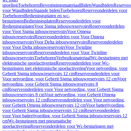
spoeling
Toebehoren
Bevestigingsmateriaal
Bidets
Wandbidets
Reserveo
voor Wandbidets
Staande bidets
Toebehoren
Reserveonderdelen voor
Toebehoren
Bedieningsplaten en wc-
besturingen
Bedieningsplaten
Reserveonderdelen voor
Bedieningsplaten
Voor Sigma inbouwreservoirs
Reserveonderdelen
voor Voor Sigma inbouwreservoirs
Voor Omega
inbouwreservoirs
Reserveonderdelen voor Voor Omega
inbouwreservoirs
Voor Delta inbouwreservoirs
Reserveonderdelen
voor Voor Delta inbouwreservoirs
Voor Twinline
inbouwreservoirs
Reserveonderdelen voor Voor Twinline
inbouwreservoirs
Toebehoren
Verbruiksmateriaal
Wc-besturingen met
elektronische spoelactivering
Reserveonderdelen voor Wc-
besturingen met elektronische spoelactivering
Voor netvoeding, voor
Geberit Sigma inbouwreservoirs 12 cm
Reserveonderdelen voor
Voor netvoeding, voor Geberit Sigma inbouwreservoirs 12 cm
Voor
netvoeding, voor Geberit Sigma inbouwreservoirs 8
cm
Reserveonderdelen voor Voor netvoeding, voor Geberit Sigma
inbouwreservoirs 8 cm
Voor netvoeding, voor Geberit Omega
inbouwreservoirs 12 cm
Reserveonderdelen voor Voor netvoeding,
voor Geberit Omega inbouwreservoirs 12 cm
Voor batterijvoeding,
voor Geberit Sigma inbouwreservoirs 12 cm
Reserveonderdelen
voor Voor batterijvoeding, voor Geberit Sigma inbouwreservoirs 12
cm
Wc-besturingen met pneumatische
spoelactivering
Reserveonderdelen voor Wc-besturingen met