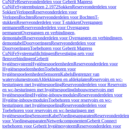
CuNiFe
Reserveonderdelen voor Geberit Mapress
CuNiFe
Systeembuizen 2.1972
Sokken
Reserveonderdelen voor
Sokken
Verlopen
Reserveonderdelen voor
Verlopen
Bochten
Reserveonderdelen voor Bochten
T-
stukken
Reserveonderdelen voor T-stukken
Overgangen
permanent
Reserveonderdelen voor Overgangen
permanent
Overgangen en verbindingen,
demontabel
Reserveonderdelen voor Overgangen en verbindingen,
demontabel
Doorvoeringen
Reserveonderdelen voor
Doorvoeringen
Toebehoren voor Geberit Mapress
CuNiFe
Systeemafdichtingen
Bevestiging-sets voor
flensverbindingen
Geberit
hygiënesysteem
Hygiënespoeleenheden
Reserveonderdelen voor
Hygiënespoeleenheden
Toebehoren voor
hygiënespoeleenheden
Sensoren
Kabels
Begrenzer van
watervolumestroom
Afdekkingen en afdekplaten
Reservoirs en wc-
besturingen met hygiënespoeling
Reserveonderdelen voor Reservoirs
en wc-besturingen met hygiënespoeling
Inbouwreservoirs met
hygiënespoeling
Hygiëne-inbouwmodules
Reserveonderdelen voor
Hygiëne-inbouwmodules
Toebehoren voor reservoirs en wc-
besturingen met hygiënespoeling
Reserveonderdelen voor
Toebehoren voor reservoirs en wc-besturingen met
hygiënespoeling
Sensoren
Kabel
Voedingsapparaten
Reserveonderdelen
voor Voedingsapparaten
Netwerkcomponenten
Geberit Connect
toebehoren voor Geberit hygiënesysteem
Reserveonderdelen voor