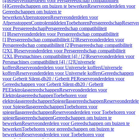
[4]
Reserveonderdelen voor Persgereedschap compatibiliteit
[4]
Gereedschappen om buizen te bewerken
Reserveonderdelen voor
Gereedschappen om buizen te
bewerken
Afpersstoppen
Reserveonderdelen voor
Afpersstoppen
Controlemiddelen
Toebehoren
Persgereedschap
Reserve
voor Persgereedschap
Persgereedschap compatibiliteit
[1]
Reserveonderdelen voor Persgereedschap compatibiliteit
[1]
Persgereedschap compatibiliteit [2]
Reserveonderdelen voor
Persgereedschap compatibiliteit [2]
Persgereedschap compatibiliteit
[2XL]
Reserveonderdelen voor Persgereedschap compatibiliteit
[2XL]
Persmachines compatibiliteit [4] / [2]
Reserveonderdelen voor
Persmachines compatibiliteit [4] / [2]
Universele
koffers
Reserveonderdelen voor Universele koffers
Universele
koffers
Reserveonderdelen voor Universele koffers
Gereedschappen
voor Geberit Silent-db20 / Geberit PE
Reserveonderdelen voor
Gereedschappen voor Geberit Silent-db20 / Geberit
PE
Elektrolasgereedschappen
Reserveonderdelen voor
Elektrolasgereedschappen
Toebehoren voor
elektrolasgereedschappen
Spiegellasgereedschappen
Reserveonderdele
voor Spiegellasgereedschappen
Toebehoren voor
spiegellasgereedschappen
Reserveonderdelen voor Toebehoren voor
spiegellasgereedschappen
Gereedschappen om buizen te
bewerken
Reserveonderdelen voor Gereedschappen om buizen te
bewerken
Toebehoren voor gereedschappen om buizen te
bewerken
Reserveonderdelen voor Toebehoren voor