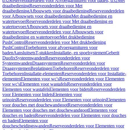
d52
Reserveonderdelen voor Afvoergarnituren voor baden, d52
Met
draaibediening
Reserveonderdelen voor Met
draaibediening
Afbouwsets voor draaibediening
Reserveonderdelen
voor Afbouwsets voor draaibediening
Met draaibediening en
watertoevoer
Reserveonderdelen voor Met draaibediening en
watertoevoer
Afbouwsets voor draaibediening en
watertoevoer
Reserveonderdelen voor Afbouwsets voor
draaibediening en watertoevoer
Met drukbediening
PushControl
Reserveonderdelen voor Met drukbediening
PushControl
Toebehoren voor afvoergarnituren voor
baden
Aansluitsets
T-stukken
Installatie- en spoelsystemen
Geberit
Duofix
Systeemwanden
Reserveonderdelen voor
Systeemwanden
Draagsystemen
Reserveonderdelen voor
Draagsystemen
Beplatingen
Toebehoren
Reserveonderdelen voor
Toebehoren
Installatie-elementen
Reserveonderdelen voor Installatie-
elementen
Elementen voor wc's
Reserveonderdelen voor Elementen
voor wc's
Elementen voor wastafels
Reserveonderdelen voor
Elementen voor wastafels
Elementen voor bidets
Reserveonderdelen
voor Elementen voor bidets
Elementen voor
urinoirs
Reserveonderdelen voor Elementen voor urinoirs
Elementen
voor douches met douchewandgoot
Reserveonderdelen voor
Elementen voor douches met douchewandgoot
Elementen voor
douches en baden
Reserveonderdelen voor Elementen voor douches
en baden
Elementen voor
douchescheidingswanden
Reserveonderdelen voor Elementen voor