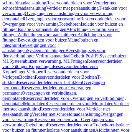
schroefdraadaansluiting
Reserveonderdelen voor Verdeler met
schroefdraadaansluiting
Verdeler met persaansluiting
T-stukken voor
verwarming
Overgangen en aansluitingen voor verwarming,
demontabel
Overgangen voor verwarming
Reserveonderdelen voor
Overgangen voor verwarming
Toebehoren
Isolatie voor buizen en
fittingen
Isolatie voor aansluitingen
Afdichtingen voor buizen en
fittingen
Afdichtingen voor aansluitingen
Afdichtingen voor
fittingen
Bevestigingen voor buizen
Mantelbuizen en
inleghulp
Bevestigingen voor
aansluitingen
Systeemafdichtingen
Bevestiging-sets voor
flensverbindingen
Verbruiksmateriaal
Geberit PushFit
Systeembuizen
ML
Systeembuizen verwarming, ML
Fittingen
Reserveonderdelen
voor Fittingen
Koppelingen
Reserveonderdelen voor
Koppelingen
Verlopen
Reserveonderdelen voor
Verlopen
Bochten
Reserveonderdelen voor Bochten
T-
stukken
Reserveonderdelen voor T-stukken
Overgangen
permanent
Reserveonderdelen voor Overgangen
permanent
Overgangen en verbindingen,
demontabel
Reserveonderdelen voor Overgangen en verbindingen,
demontabel
Muurplaten
Reserveonderdelen voor Muurplaten
Verdeler
met steekaansluiting
Reserveonderdelen voor Verdeler met
steekaansluiting
Verdeler met schroefdraadaansluiting
Overgangen
voor verwarming
Reserveonderdelen voor Overgangen voor
verwarming
Toebehoren
Reserveonderdelen voor Toebehoren
Isolatie
voor buizen en fittingen
Isolatie voor aansluitingen
Afdichtingen voor