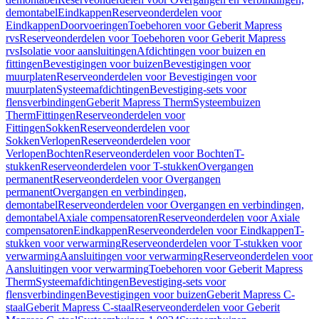
demontabel
Eindkappen
Reserveonderdelen voor
Eindkappen
Doorvoeringen
Toebehoren voor Geberit Mapress
rvs
Reserveonderdelen voor Toebehoren voor Geberit Mapress
rvs
Isolatie voor aansluitingen
Afdichtingen voor buizen en
fittingen
Bevestigingen voor buizen
Bevestigingen voor
muurplaten
Reserveonderdelen voor Bevestigingen voor
muurplaten
Systeemafdichtingen
Bevestiging-sets voor
flensverbindingen
Geberit Mapress Therm
Systeembuizen
Therm
Fittingen
Reserveonderdelen voor
Fittingen
Sokken
Reserveonderdelen voor
Sokken
Verlopen
Reserveonderdelen voor
Verlopen
Bochten
Reserveonderdelen voor Bochten
T-
stukken
Reserveonderdelen voor T-stukken
Overgangen
permanent
Reserveonderdelen voor Overgangen
permanent
Overgangen en verbindingen,
demontabel
Reserveonderdelen voor Overgangen en verbindingen,
demontabel
Axiale compensatoren
Reserveonderdelen voor Axiale
compensatoren
Eindkappen
Reserveonderdelen voor Eindkappen
T-
stukken voor verwarming
Reserveonderdelen voor T-stukken voor
verwarming
Aansluitingen voor verwarming
Reserveonderdelen voor
Aansluitingen voor verwarming
Toebehoren voor Geberit Mapress
Therm
Systeemafdichtingen
Bevestiging-sets voor
flensverbindingen
Bevestigingen voor buizen
Geberit Mapress C-
staal
Geberit Mapress C-staal
Reserveonderdelen voor Geberit