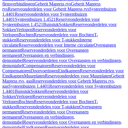
flensverbindingen
Geberit Mapress rvs
Geberit Mapress
rvs
Reserveonderdelen voor Geberit Mapress rvs
Systeembuizen
1.4401
Reserveonderdelen voor Systeembuizen
1.4401
Systeembuizen 1.4521
Reserveonderdelen voor
Systeembuizen 1.4521
Buisstuk
Sokken
Reserveonderdelen voor
Sokken
Verlopen
Reserveonderdelen voor
Verlopen
Bochten
Reserveonderdelen voor Bochten
T-
stukken
Reserveonderdelen voor T-stukken
Interne
circulatie
Reserveonderdelen voor Interne circulatie
Overgangen
permanent
Reserveonderdelen voor Overgangen
permanent
Overgangen en verbindingen,
demontabel
Reserveonderdelen voor Overgangen en verbindingen,
demontabel
Compensatoren
Reserveonderdelen voor
Compensatoren
Doorvoeringen
Eindkappen
Reserveonderdelen voor
Eindkappen
Muurplaten
Reserveonderdelen voor Muurplaten
Geberit
Mapress rvs, gas
Reserveonderdelen voor Geberit Mapress rvs,
gas
Systeembuizen 1.4401
Reserveonderdelen voor Systeembuizen
1.4401
Buisstuk
Sokken
Reserveonderdelen voor
Sokken
Verlopen
Reserveonderdelen voor
Verlopen
Bochten
Reserveonderdelen voor Bochten
T-
stukken
Reserveonderdelen voor T-stukken
Overgangen
permanent
Reserveonderdelen voor Overgangen
permanent
Overgangen en verbindingen,
demontabel
Reserveonderdelen voor Overgangen en verbindingen,
demontabel
Eindkappen
Reserveonderdelen voor