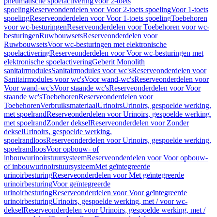
pneumatische spoelactivering
Voor 2-toets
spoeling
Reserveonderdelen voor Voor 2-toets spoeling
Voor 1-toets
spoeling
Reserveonderdelen voor Voor 1-toets spoeling
Toebehoren
voor wc-besturingen
Reserveonderdelen voor Toebehoren voor wc-
besturingen
Ruwbouwsets
Reserveonderdelen voor
Ruwbouwsets
Voor wc-besturingen met elektronische
spoelactivering
Reserveonderdelen voor Voor wc-besturingen met
elektronische spoelactivering
Geberit Monolith
sanitairmodules
Sanitairmodules voor wc's
Reserveonderdelen voor
Sanitairmodules voor wc's
Voor wand-wc's
Reserveonderdelen voor
Voor wand-wc's
Voor staande wc's
Reserveonderdelen voor Voor
staande wc's
Toebehoren
Reserveonderdelen voor
Toebehoren
Verbruiksmateriaal
Urinoirs
Urinoirs, gespoelde werking,
met spoelrand
Reserveonderdelen voor Urinoirs, gespoelde werking,
met spoelrand
Zonder deksel
Reserveonderdelen voor Zonder
deksel
Urinoirs, gespoelde werking,
spoelrandloos
Reserveonderdelen voor Urinoirs, gespoelde werking,
spoelrandloos
Voor opbouw- of
inbouwurinoirstuursysteem
Reserveonderdelen voor Voor opbouw-
of inbouwurinoirstuursysteem
Met geïntegreerde
urinoirbesturing
Reserveonderdelen voor Met geïntegreerde
urinoirbesturing
Voor geïntegreerde
urinoirbesturing
Reserveonderdelen voor Voor geïntegreerde
urinoirbesturing
Urinoirs, gespoelde werking, met / voor wc-
deksel
Reserveonderdelen voor Urinoirs, gespoelde werking, met /