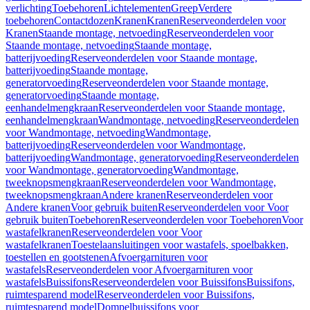
verlichting
Toebehoren
Lichtelementen
Greep
Verdere
toebehoren
Contactdozen
Kranen
Kranen
Reserveonderdelen voor
Kranen
Staande montage, netvoeding
Reserveonderdelen voor
Staande montage, netvoeding
Staande montage,
batterijvoeding
Reserveonderdelen voor Staande montage,
batterijvoeding
Staande montage,
generatorvoeding
Reserveonderdelen voor Staande montage,
generatorvoeding
Staande montage,
eenhandelmengkraan
Reserveonderdelen voor Staande montage,
eenhandelmengkraan
Wandmontage, netvoeding
Reserveonderdelen
voor Wandmontage, netvoeding
Wandmontage,
batterijvoeding
Reserveonderdelen voor Wandmontage,
batterijvoeding
Wandmontage, generatorvoeding
Reserveonderdelen
voor Wandmontage, generatorvoeding
Wandmontage,
tweeknopsmengkraan
Reserveonderdelen voor Wandmontage,
tweeknopsmengkraan
Andere kranen
Reserveonderdelen voor
Andere kranen
Voor gebruik buiten
Reserveonderdelen voor Voor
gebruik buiten
Toebehoren
Reserveonderdelen voor Toebehoren
Voor
wastafelkranen
Reserveonderdelen voor Voor
wastafelkranen
Toestelaansluitingen voor wastafels, spoelbakken,
toestellen en gootstenen
Afvoergarnituren voor
wastafels
Reserveonderdelen voor Afvoergarnituren voor
wastafels
Buissifons
Reserveonderdelen voor Buissifons
Buissifons,
ruimtesparend model
Reserveonderdelen voor Buissifons,
ruimtesparend model
Dompelbuissifons voor