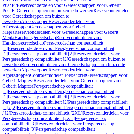
PushFit
Reserveonderdelen voor Gereedschappen voor Geberit
PushFit
Gereedschappen om buizen te bewerken
Reserveonderdelen
voor Gereedschappen om buizen te
bewerken
Afpersstoppen
Reserveonderdelen voor
Afpersstoppen
Gereedschappen voor Geberit
Mepla
Reserveonderdelen voor Gereedschappen voor Geberit
Mepla
Handpersgereedschap
Reserveonderdelen voor
Handpersgereedschap
Persgereedschap compatibiliteit
[1]
Reserveonderdelen voor Persgereedschap compatibiliteit
[1]
Persgereedschap compatibiliteit [2]
Reserveonderdelen voor
Persgereedschap compatibiliteit [2]
Gereedschappen om buizen te
bewerken
Reserveonderdelen voor Gereedschappen om buizen te
bewerken
Afpersstoppen
Reserveonderdelen voor
Afpersstoppen
Controlemiddelen
Toebehoren
Gereedschappen voor
Geberit Mapress
Reserveonderdelen voor Gereedschappen voor
Geberit Mapress
Persgereedschap compatibiliteit
[1]
Reserveonderdelen voor Persgereedschap compatibiliteit
[1]
Persgereedschap compatibiliteit [2]
Reserveonderdelen voor
Persgereedschap compatibiliteit [2]
Persgereedschap compatibiliteit
[1] / [2]
Reserveonderdelen voor Persgereedschap compatibiliteit [1]
/ [2]
Persgereedschap compatibiliteit [2XL]
Reserveonderdelen voor
Persgereedschap compatibiliteit [2XL]
Persgereedschap
compatibiliteit [3]
Reserveonderdelen voor Persgereedschap
compatibiliteit [3]
Persgereedschap compatibiliteit