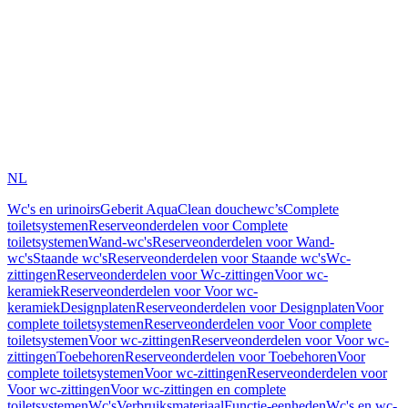
NL
Wc's en urinoirs
Geberit AquaClean douchewc’s
Complete
toiletsystemen
Reserveonderdelen voor Complete
toiletsystemen
Wand-wc's
Reserveonderdelen voor Wand-
wc's
Staande wc's
Reserveonderdelen voor Staande wc's
Wc-
zittingen
Reserveonderdelen voor Wc-zittingen
Voor wc-
keramiek
Reserveonderdelen voor Voor wc-
keramiek
Designplaten
Reserveonderdelen voor Designplaten
Voor
complete toiletsystemen
Reserveonderdelen voor Voor complete
toiletsystemen
Voor wc-zittingen
Reserveonderdelen voor Voor wc-
zittingen
Toebehoren
Reserveonderdelen voor Toebehoren
Voor
complete toiletsystemen
Voor wc-zittingen
Reserveonderdelen voor
Voor wc-zittingen
Voor wc-zittingen en complete
toiletsystemen
Wc's
Verbruiksmateriaal
Functie-eenheden
Wc's en wc-