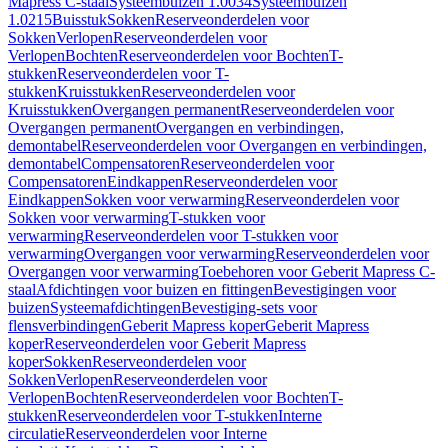
Mapress C-staal
Systeembuizen 1.0034
Systeembuizen
1.0215
Buisstuk
Sokken
Reserveonderdelen voor
Sokken
Verlopen
Reserveonderdelen voor
Verlopen
Bochten
Reserveonderdelen voor Bochten
T-
stukken
Reserveonderdelen voor T-
stukken
Kruisstukken
Reserveonderdelen voor
Kruisstukken
Overgangen permanent
Reserveonderdelen voor
Overgangen permanent
Overgangen en verbindingen,
demontabel
Reserveonderdelen voor Overgangen en verbindingen,
demontabel
Compensatoren
Reserveonderdelen voor
Compensatoren
Eindkappen
Reserveonderdelen voor
Eindkappen
Sokken voor verwarming
Reserveonderdelen voor
Sokken voor verwarming
T-stukken voor
verwarming
Reserveonderdelen voor T-stukken voor
verwarming
Overgangen voor verwarming
Reserveonderdelen voor
Overgangen voor verwarming
Toebehoren voor Geberit Mapress C-
staal
Afdichtingen voor buizen en fittingen
Bevestigingen voor
buizen
Systeemafdichtingen
Bevestiging-sets voor
flensverbindingen
Geberit Mapress koper
Geberit Mapress
koper
Reserveonderdelen voor Geberit Mapress
koper
Sokken
Reserveonderdelen voor
Sokken
Verlopen
Reserveonderdelen voor
Verlopen
Bochten
Reserveonderdelen voor Bochten
T-
stukken
Reserveonderdelen voor T-stukken
Interne
circulatie
Reserveonderdelen voor Interne