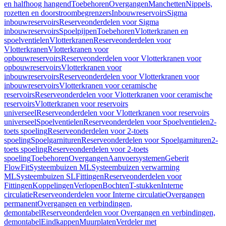
en halfhoog hangend
Toebehoren
Overgangen
Manchetten
Nippels,
rozetten en doorstroombegrenzers
Inbouwreservoirs
Sigma
inbouwreservoirs
Reserveonderdelen voor Sigma
inbouwreservoirs
Spoelpijpen
Toebehoren
Vlotterkranen en
spoelventielen
Vlotterkranen
Reserveonderdelen voor
Vlotterkranen
Vlotterkranen voor
opbouwreservoirs
Reserveonderdelen voor Vlotterkranen voor
opbouwreservoirs
Vlotterkranen voor
inbouwreservoirs
Reserveonderdelen voor Vlotterkranen voor
inbouwreservoirs
Vlotterkranen voor ceramische
reservoirs
Reserveonderdelen voor Vlotterkranen voor ceramische
reservoirs
Vlotterkranen voor reservoirs
universeel
Reserveonderdelen voor Vlotterkranen voor reservoirs
universeel
Spoelventielen
Reserveonderdelen voor Spoelventielen
2-
toets spoeling
Reserveonderdelen voor 2-toets
spoeling
Spoelgarnituren
Reserveonderdelen voor Spoelgarnituren
2-
toets spoeling
Reserveonderdelen voor 2-toets
spoeling
Toebehoren
Overgangen
Aanvoersystemen
Geberit
FlowFit
Systeembuizen ML
Systeembuizen verwarming
ML
Systeembuizen SL
Fittingen
Reserveonderdelen voor
Fittingen
Koppelingen
Verlopen
Bochten
T-stukken
Interne
circulatie
Reserveonderdelen voor Interne circulatie
Overgangen
permanent
Overgangen en verbindingen,
demontabel
Reserveonderdelen voor Overgangen en verbindingen,
demontabel
Eindkappen
Muurplaten
Verdeler met