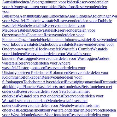
Aansluitbochten
Afvoergarnituren voor bidets
Reserveonderdelen
voor Afvoergarnituren voor bidets
Buissifons
Reserveonderdelen
voor
Buissifons
Aansluitstuk
Aansluitbochten
Aansluitingen
Afdichtingen
Was
voor Wastafels
Dubbele wastafels
Reserveonderdelen voor Dubbele
wastafels
Meubelwastafels
Reserveonderdelen voor
Meubelwastafels
Opzetwastafels
Reserveonderdelen voor
Opzetwastafels
Fonteinen
Reserveonderdelen voor
Fonteinen
Opzetfontein
Hoekfonteinen
Inbouwwastafels
Reserveonderd
voor Inbouwwastafels
Onderbouwwastafels
Reserveonderdelen voor
Onderbouwwastafels
Hoekwastafels
Wastafels Comfort
Wastafels
voor kinderen
Reserveonderdelen voor Wastafels voor
kinderen
Wastroggen
Reserveonderdelen voor Wastroggen
Andere
wastafels
Reserveonderdelen voor Andere
wastafels
Uitstortgootsteen
Reserveonderdelen voor
Uitstortgootsteen
Toebehoren
Kolommen
Reserveonderdelen voor
Kolommen
Sifonkappen
Reserveonderdelen voor
Sifonkappen
Toebehoren
Afvoerdeksel
Bevestigingsmateriaal
Decorati
afdekkingen
Planchet
Wastafel sets met onderkast
Sets fonteinen met
onderkast
Reserveonderdelen voor Sets fonteinen met
onderkast
Wastafel sets met onderkast
Reserveonderdelen voor
Wastafel sets met onderkast
Meubelwastafel sets met
onderkast
Reserveonderdelen voor Meubelwastafel sets met
onderkast
Badkamermeubilair
Wastafelonderkasten
Reserveonderdelen
voor Wastafelonderkasten
Voor fonteinen
Reserveonderdelen voor