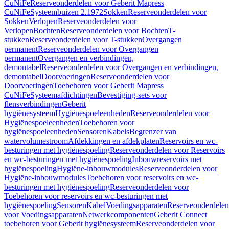
CuNiFe
Reserveonderdelen voor Geberit Mapress
CuNiFe
Systeembuizen 2.1972
Sokken
Reserveonderdelen voor
Sokken
Verlopen
Reserveonderdelen voor
Verlopen
Bochten
Reserveonderdelen voor Bochten
T-
stukken
Reserveonderdelen voor T-stukken
Overgangen
permanent
Reserveonderdelen voor Overgangen
permanent
Overgangen en verbindingen,
demontabel
Reserveonderdelen voor Overgangen en verbindingen,
demontabel
Doorvoeringen
Reserveonderdelen voor
Doorvoeringen
Toebehoren voor Geberit Mapress
CuNiFe
Systeemafdichtingen
Bevestiging-sets voor
flensverbindingen
Geberit
hygiënesysteem
Hygiënespoeleenheden
Reserveonderdelen voor
Hygiënespoeleenheden
Toebehoren voor
hygiënespoeleenheden
Sensoren
Kabels
Begrenzer van
watervolumestroom
Afdekkingen en afdekplaten
Reservoirs en wc-
besturingen met hygiënespoeling
Reserveonderdelen voor Reservoirs
en wc-besturingen met hygiënespoeling
Inbouwreservoirs met
hygiënespoeling
Hygiëne-inbouwmodules
Reserveonderdelen voor
Hygiëne-inbouwmodules
Toebehoren voor reservoirs en wc-
besturingen met hygiënespoeling
Reserveonderdelen voor
Toebehoren voor reservoirs en wc-besturingen met
hygiënespoeling
Sensoren
Kabel
Voedingsapparaten
Reserveonderdelen
voor Voedingsapparaten
Netwerkcomponenten
Geberit Connect
toebehoren voor Geberit hygiënesysteem
Reserveonderdelen voor