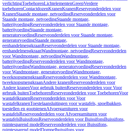
verlichting
Toebehoren
Lichtelementen
Greep
Verdere
toebehoren
Contactdozen
Kranen
Kranen
Reserveonderdelen voor
Kranen
Staande montage, netvoeding
Reserveonderdelen voor
Staande montage, netvoeding
Staande montage,
batterijvoeding
Reserveonderdelen voor Staande montage,
batterijvoeding
Staande montage,
generatorvoeding
Reserveonderdelen voor Staande montage,
generatorvoeding
Staande montage,
eenhandelmengkraan
Reserveonderdelen voor Staande montage,
eenhandelmengkraan
Wandmontage, netvoeding
Reserveonderdelen
voor Wandmontage, netvoeding
Wandmontage,
batterijvoeding
Reserveonderdelen voor Wandmontage,
batterijvoeding
Wandmontage, generatorvoeding
Reserveonderdelen
voor Wandmontage, generatorvoeding
Wandmontage,
tweeknopsmengkraan
Reserveonderdelen voor Wandmontage,
tweeknopsmengkraan
Andere kranen
Reserveonderdelen voor
Andere kranen
Voor gebruik buiten
Reserveonderdelen voor Voor
gebruik buiten
Toebehoren
Reserveonderdelen voor Toebehoren
Voor
wastafelkranen
Reserveonderdelen voor Voor
wastafelkranen
Toestelaansluitingen voor wastafels, spoelbakken,
toestellen en gootstenen
Afvoergarnituren voor
wastafels
Reserveonderdelen voor Afvoergarnituren voor
wastafels
Buissifons
Reserveonderdelen voor Buissifons
Buissifons,
ruimtesparend model
Reserveonderdelen voor Buissifons,
ruimtesparend model
Dompelbuissifons voor