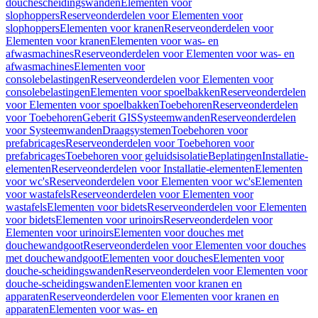
douchescheidingswanden
Elementen voor
slophoppers
Reserveonderdelen voor Elementen voor
slophoppers
Elementen voor kranen
Reserveonderdelen voor
Elementen voor kranen
Elementen voor was- en
afwasmachines
Reserveonderdelen voor Elementen voor was- en
afwasmachines
Elementen voor
consolebelastingen
Reserveonderdelen voor Elementen voor
consolebelastingen
Elementen voor spoelbakken
Reserveonderdelen
voor Elementen voor spoelbakken
Toebehoren
Reserveonderdelen
voor Toebehoren
Geberit GIS
Systeemwanden
Reserveonderdelen
voor Systeemwanden
Draagsystemen
Toebehoren voor
prefabricages
Reserveonderdelen voor Toebehoren voor
prefabricages
Toebehoren voor geluidsisolatie
Beplatingen
Installatie-
elementen
Reserveonderdelen voor Installatie-elementen
Elementen
voor wc's
Reserveonderdelen voor Elementen voor wc's
Elementen
voor wastafels
Reserveonderdelen voor Elementen voor
wastafels
Elementen voor bidets
Reserveonderdelen voor Elementen
voor bidets
Elementen voor urinoirs
Reserveonderdelen voor
Elementen voor urinoirs
Elementen voor douches met
douchewandgoot
Reserveonderdelen voor Elementen voor douches
met douchewandgoot
Elementen voor douches
Elementen voor
douche-scheidingswanden
Reserveonderdelen voor Elementen voor
douche-scheidingswanden
Elementen voor kranen en
apparaten
Reserveonderdelen voor Elementen voor kranen en
apparaten
Elementen voor was- en