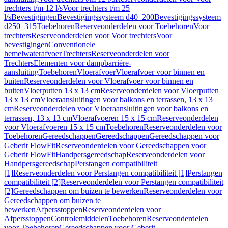
trechters t/m 12 l/s
Voor trechters t/m 25
l/s
Bevestigingen
Bevestigingssysteem d40–200
Bevestigingssysteem
d250–315
Toebehoren
Reserveonderdelen voor Toebehoren
Voor
trechters
Reserveonderdelen voor Voor trechters
Voor
bevestigingen
Conventionele
hemelwaterafvoer
Trechters
Reserveonderdelen voor
Trechters
Elementen voor dampbarrière-
aansluiting
Toebehoren
Vloerafvoer
Vloerafvoer voor binnen en
buiten
Reserveonderdelen voor Vloerafvoer voor binnen en
buiten
Vloerputten 13 x 13 cm
Reserveonderdelen voor Vloerputten
13 x 13 cm
Vloeraansluitingen voor balkons en terrassen, 13 x 13
cm
Reserveonderdelen voor Vloeraansluitingen voor balkons en
terrassen, 13 x 13 cm
Vloerafvoeren 15 x 15 cm
Reserveonderdelen
voor Vloerafvoeren 15 x 15 cm
Toebehoren
Reserveonderdelen voor
Toebehoren
Gereedschappen
Gereedschappen
Gereedschappen voor
Geberit FlowFit
Reserveonderdelen voor Gereedschappen voor
Geberit FlowFit
Handpersgereedschap
Reserveonderdelen voor
Handpersgereedschap
Perstangen compatibiliteit
[1]
Reserveonderdelen voor Perstangen compatibiliteit [1]
Perstangen
compatibiliteit [2]
Reserveonderdelen voor Perstangen compatibiliteit
[2]
Gereedschappen om buizen te bewerken
Reserveonderdelen voor
Gereedschappen om buizen te
bewerken
Afpersstoppen
Reserveonderdelen voor
Afpersstoppen
Controlemiddelen
Toebehoren
Reserveonderdelen
voor Toebehoren
Gereedschappen voor Geberit