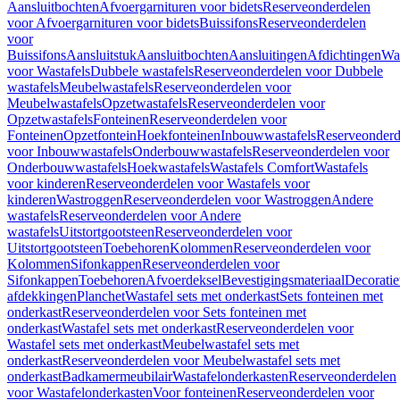
Aansluitbochten
Afvoergarnituren voor bidets
Reserveonderdelen
voor Afvoergarnituren voor bidets
Buissifons
Reserveonderdelen
voor
Buissifons
Aansluitstuk
Aansluitbochten
Aansluitingen
Afdichtingen
Was
voor Wastafels
Dubbele wastafels
Reserveonderdelen voor Dubbele
wastafels
Meubelwastafels
Reserveonderdelen voor
Meubelwastafels
Opzetwastafels
Reserveonderdelen voor
Opzetwastafels
Fonteinen
Reserveonderdelen voor
Fonteinen
Opzetfontein
Hoekfonteinen
Inbouwwastafels
Reserveonderd
voor Inbouwwastafels
Onderbouwwastafels
Reserveonderdelen voor
Onderbouwwastafels
Hoekwastafels
Wastafels Comfort
Wastafels
voor kinderen
Reserveonderdelen voor Wastafels voor
kinderen
Wastroggen
Reserveonderdelen voor Wastroggen
Andere
wastafels
Reserveonderdelen voor Andere
wastafels
Uitstortgootsteen
Reserveonderdelen voor
Uitstortgootsteen
Toebehoren
Kolommen
Reserveonderdelen voor
Kolommen
Sifonkappen
Reserveonderdelen voor
Sifonkappen
Toebehoren
Afvoerdeksel
Bevestigingsmateriaal
Decorati
afdekkingen
Planchet
Wastafel sets met onderkast
Sets fonteinen met
onderkast
Reserveonderdelen voor Sets fonteinen met
onderkast
Wastafel sets met onderkast
Reserveonderdelen voor
Wastafel sets met onderkast
Meubelwastafel sets met
onderkast
Reserveonderdelen voor Meubelwastafel sets met
onderkast
Badkamermeubilair
Wastafelonderkasten
Reserveonderdelen
voor Wastafelonderkasten
Voor fonteinen
Reserveonderdelen voor