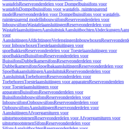
wastafels
Reserveonderdelen voor Dompelbuissifons voor
wastafels
Dompelbuissifons voor wastafels, ruimtesparend
model
Reserveonderdelen voor Dompelbuissifons voor wastafels,
ruimtesparend model
Inbouwsifons
Reserveonderdelen voor
Inbouwsifons
Wastafelaansluitingen
Reserveonderdelen voor
Wastafelaansluitingen
Aansluitstuk
Aansluitbochten
Abdeckungen
Aans
voor
Aansluitingen
Afdichtingen
Verlengingen
Inbouwboxen
Reserveonderd
voor Inbouwboxen
Toestelaansluitingen voor
spoelbakken
Reserveonderdelen voor Toestelaansluitingen voor
spoelbakken
Buissifons
Reserveonderdelen voor
Buissifons
Dubbelkamersifons
Reserveonderdelen voor
Dubbelkamersifons
Spoelbakaansluitingen
Reserveonderdelen voor
Spoelbakaansluitingen
Aansluitstuk
Reserveonderdelen voor
Aansluitstuk
Toebehoren
Reserveonderdelen voor
Toebehoren
Toestelaansluitingen voor apparaten
Reserveonderdelen
voor Toestelaansluitingen voor
apparaten
Buissifons
Reserveonderdelen voor
Buissifons
Inbouwsifons
Reserveonderdelen voor
Inbouwsifons
Opbouwsifons
Reserveonderdelen voor
Opbouwsifons
Aansluitingen
Reserveonderdelen voor
Aansluitingen
Afvoergarnituren voor
uitstortgootstenen
Reserveonderdelen voor Afvoergarnituren voor
uitstortgootstenen
Sifons
Reserveonderdelen voor
Sifons
Aansluitbochten
Reserveonderdelen voor