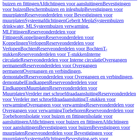
buizen en fittingen
Afdichtingen voor aansluitingen
Bevestigingen
voor buizen
Beschermbuizen en inleghulp
Bevestigingen voor
muurplaten
Reserveonderdelen voor Bevestigingen voor
muurplaten
Systeemafdichtingen
Geberit Mepla
Systeembuizen
drinkwater, ML
Systeembuizen verwarming,
ML
Fittingen
Reserveonderdelen voor
Fittingen
Koppelingen
Reserveonderdelen voor
Koppelingen
Verlopen
Reserveonderdelen voor
Verlopen
Bochten
Reserveonderdelen voor Bochten
T-
stukken
Reserveonderdelen voor T-stukken
Interne
circulatie
Reserveonderdelen voor Interne circulatie
Overgangen
permanent
Reserveonderdelen voor Overgangen
permanent
Overgangen en verbindingen,
demontabel
Reserveonderdelen voor Overgangen en verbindingen,
demontabel
Eindkappen
Reserveonderdelen voor
Eindkappen
Muurplaten
Reserveonderdelen voor
Muurplaten
Verdeler met schroefdraadaansluiting
Reserveonderdelen
voor Verdeler met schroefdraadaansluiting
T-stukken voor
verwarming
Overgangen voor verwarming
Reserveonderdelen voor
Overgangen voor verwarming
Toebehoren
Reserveonderdelen voor
Toebehoren
Isolatie voor buizen en fittingen
Isolatie voor
aansluitingen
Afdichtingen voor buizen en fittingen
Afdichtingen
voor aansluitingen
Bevestigingen voor buizen
Bevestigingen voor
muurplaten
Reserveonderdelen voor Bevestigingen voor
muurplaten
Systeemafdichtingen
Bevestiging-sets voor