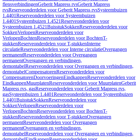
flensverbindingen
Geberit Mapress rvs
Geberit Mapress
rvs
Reserveonderdelen voor Geberit Mapress rvs
Systeembuizen
1.4401
Reserveonderdelen voor Systeembuizen
1.4401
Systeembuizen 1.4521
Reserveonderdelen voor
Systeembuizen 1.4521
Buisstuk
Sokken
Reserveonderdelen voor
Sokken
Verlopen
Reserveonderdelen voor
Verlopen
Bochten
Reserveonderdelen voor Bochten
T-
stukken
Reserveonderdelen voor T-stukken
Interne
circulatie
Reserveonderdelen voor Interne circulatie
Overgangen
permanent
Reserveonderdelen voor Overgangen
permanent
Overgangen en verbindingen,
demontabel
Reserveonderdelen voor Overgangen en verbindingen,
demontabel
Compensatoren
Reserveonderdelen voor
Compensatoren
Doorvoeringen
Eindkappen
Reserveonderdelen voor
Eindkappen
Muurplaten
Reserveonderdelen voor Muurplaten
Geberit
Mapress rvs, gas
Reserveonderdelen voor Geberit Mapress rvs,
gas
Systeembuizen 1.4401
Reserveonderdelen voor Systeembuizen
1.4401
Buisstuk
Sokken
Reserveonderdelen voor
Sokken
Verlopen
Reserveonderdelen voor
Verlopen
Bochten
Reserveonderdelen voor Bochten
T-
stukken
Reserveonderdelen voor T-stukken
Overgangen
permanent
Reserveonderdelen voor Overgangen
permanent
Overgangen en verbindingen,
demontabel
Reserveonderdelen voor Overgangen en verbindingen,
demontabel
Eindkappen
Reserveonderdelen voor