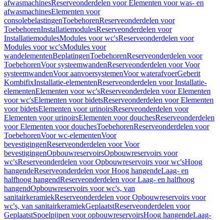
afwasmachines
Reserveonderdelen voor Elementen voor was- en
afwasmachines
Elementen voor
consolebelastingen
Toebehoren
Reserveonderdelen voor
Toebehoren
Installatiemodules
Reserveonderdelen voor
Installatiemodules
Modules voor wc's
Reserveonderdelen voor
Modules voor wc's
Modules voor
wandelementen
Beplatingen
Toebehoren
Reserveonderdelen voor
Toebehoren
Voor systeemwanden
Reserveonderdelen voor Voor
systeemwanden
Voor aanvoersystemen
Voor waterafvoer
Geberit
Kombifix
Installatie-elementen
Reserveonderdelen voor Installatie-
elementen
Elementen voor wc's
Reserveonderdelen voor Elementen
voor wc's
Elementen voor bidets
Reserveonderdelen voor Elementen
voor bidets
Elementen voor urinoirs
Reserveonderdelen voor
Elementen voor urinoirs
Elementen voor douches
Reserveonderdelen
voor Elementen voor douches
Toebehoren
Reserveonderdelen voor
Toebehoren
Voor wc-elementen
Voor
bevestigingen
Reserveonderdelen voor Voor
bevestigingen
Opbouwreservoirs
Opbouwreservoirs voor
wc's
Reserveonderdelen voor Opbouwreservoirs voor wc's
Hoog
hangende
Reserveonderdelen voor Hoog hangende
Laag- en
halfhoog hangend
Reserveonderdelen voor Laag- en halfhoog
hangend
Opbouwreservoirs voor wc's, van
sanitairkeramiek
Reserveonderdelen voor Opbouwreservoirs voor
wc's, van sanitairkeramiek
Geplaatst
Reserveonderdelen voor
Geplaatst
Spoelpijpen voor opbouwreservoirs
Hoog hangende
Laag-