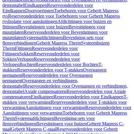
demontabel
Eindkappen
Reserveonderdelen voor
Eindkappen
Doorvoeringen
Toebehoren voor Geberit Mapress
rvs
Reserveonderdelen voor Toebehoren voor Geberit Mapress
rvs
Isolatie voor aansluitingen
Afdichtingen voor buizen en
fittingen
Bevestigingen voor buizen
Bevestigingen voor
muurplaten
Reserveonderdelen voor Bevestigingen voor
muurplaten
Systeemafdichtingen
Bevestiging-sets voor
flensverbindingen
Geberit Mapress Therm
Systeembuizen
Therm
Fittingen
Reserveonderdelen voor
Fittingen
Sokken
Reserveonderdelen voor
Sokken
Verlopen
Reserveonderdelen voor
Verlopen
Bochten
Reserveonderdelen voor Bochten
T-
stukken
Reserveonderdelen voor T-stukken
Overgangen
permanent
Reserveonderdelen voor Overgangen
permanent
Overgangen en verbindingen,
demontabel
Reserveonderdelen voor Overgangen en verbindingen,
demontabel
Axiale compensatoren
Reserveonderdelen voor Axiale
compensatoren
Eindkappen
Reserveonderdelen voor Eindkappen
T-
stukken voor verwarming
Reserveonderdelen voor T-stukken voor
verwarming
Aansluitingen voor verwarming
Reserveonderdelen voor
Aansluitingen voor verwarming
Toebehoren voor Geberit Mapress
Therm
Systeemafdichtingen
Bevestiging-sets voor
flensverbindingen
Bevestigingen voor buizen
Geberit Mapress C-
staal
Geberit Mapress C-staal
Reserveonderdelen voor Geberit