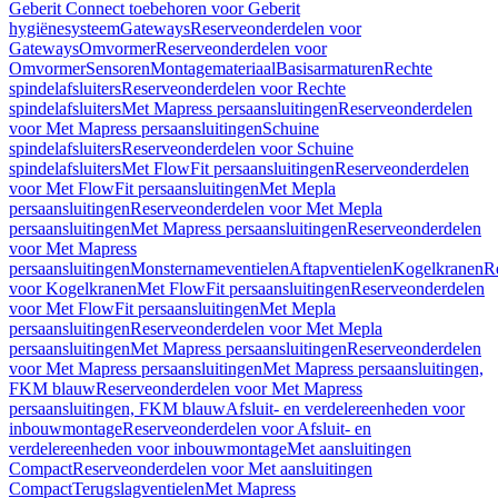
Geberit Connect toebehoren voor Geberit
hygiënesysteem
Gateways
Reserveonderdelen voor
Gateways
Omvormer
Reserveonderdelen voor
Omvormer
Sensoren
Montagemateriaal
Basisarmaturen
Rechte
spindelafsluiters
Reserveonderdelen voor Rechte
spindelafsluiters
Met Mapress persaansluitingen
Reserveonderdelen
voor Met Mapress persaansluitingen
Schuine
spindelafsluiters
Reserveonderdelen voor Schuine
spindelafsluiters
Met FlowFit persaansluitingen
Reserveonderdelen
voor Met FlowFit persaansluitingen
Met Mepla
persaansluitingen
Reserveonderdelen voor Met Mepla
persaansluitingen
Met Mapress persaansluitingen
Reserveonderdelen
voor Met Mapress
persaansluitingen
Monsternameventielen
Aftapventielen
Kogelkranen
R
voor Kogelkranen
Met FlowFit persaansluitingen
Reserveonderdelen
voor Met FlowFit persaansluitingen
Met Mepla
persaansluitingen
Reserveonderdelen voor Met Mepla
persaansluitingen
Met Mapress persaansluitingen
Reserveonderdelen
voor Met Mapress persaansluitingen
Met Mapress persaansluitingen,
FKM blauw
Reserveonderdelen voor Met Mapress
persaansluitingen, FKM blauw
Afsluit- en verdelereenheden voor
inbouwmontage
Reserveonderdelen voor Afsluit- en
verdelereenheden voor inbouwmontage
Met aansluitingen
Compact
Reserveonderdelen voor Met aansluitingen
Compact
Terugslagventielen
Met Mapress