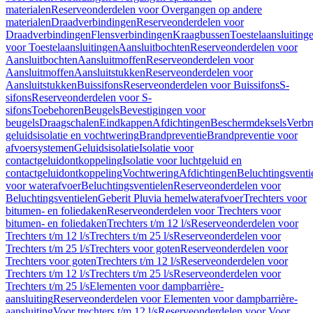
materialen
Reserveonderdelen voor Overgangen op andere
materialen
Draadverbindingen
Reserveonderdelen voor
Draadverbindingen
Flensverbindingen
Kraagbussen
Toestelaansluiting
voor Toestelaansluitingen
Aansluitbochten
Reserveonderdelen voor
Aansluitbochten
Aansluitmoffen
Reserveonderdelen voor
Aansluitmoffen
Aansluitstukken
Reserveonderdelen voor
Aansluitstukken
Buissifons
Reserveonderdelen voor Buissifons
S-
sifons
Reserveonderdelen voor S-
sifons
Toebehoren
Beugels
Bevestigingen voor
beugels
Draagschalen
Eindkappen
Afdichtingen
Beschermdeksels
Verbr
geluidsisolatie en vochtwering
Brandpreventie
Brandpreventie voor
afvoersystemen
Geluidsisolatie
Isolatie voor
contactgeluidontkoppeling
Isolatie voor luchtgeluid en
contactgeluidontkoppeling
Vochtwering
Afdichtingen
Beluchtingsventi
voor waterafvoer
Beluchtingsventielen
Reserveonderdelen voor
Beluchtingsventielen
Geberit Pluvia hemelwaterafvoer
Trechters voor
bitumen- en foliedaken
Reserveonderdelen voor Trechters voor
bitumen- en foliedaken
Trechters t/m 12 l/s
Reserveonderdelen voor
Trechters t/m 12 l/s
Trechters t/m 25 l/s
Reserveonderdelen voor
Trechters t/m 25 l/s
Trechters voor goten
Reserveonderdelen voor
Trechters voor goten
Trechters t/m 12 l/s
Reserveonderdelen voor
Trechters t/m 12 l/s
Trechters t/m 25 l/s
Reserveonderdelen voor
Trechters t/m 25 l/s
Elementen voor dampbarrière-
aansluiting
Reserveonderdelen voor Elementen voor dampbarrière-
aansluiting
Voor trechters t/m 12 l/s
Reserveonderdelen voor Voor