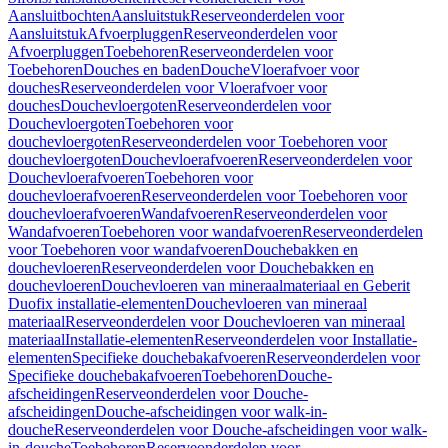
Aansluitbochten
Aansluitstuk
Reserveonderdelen voor
Aansluitstuk
Afvoerpluggen
Reserveonderdelen voor
Afvoerpluggen
Toebehoren
Reserveonderdelen voor
Toebehoren
Douches en baden
Douche
Vloerafvoer voor
douches
Reserveonderdelen voor Vloerafvoer voor
douches
Douchevloergoten
Reserveonderdelen voor
Douchevloergoten
Toebehoren voor
douchevloergoten
Reserveonderdelen voor Toebehoren voor
douchevloergoten
Douchevloerafvoeren
Reserveonderdelen voor
Douchevloerafvoeren
Toebehoren voor
douchevloerafvoeren
Reserveonderdelen voor Toebehoren voor
douchevloerafvoeren
Wandafvoeren
Reserveonderdelen voor
Wandafvoeren
Toebehoren voor wandafvoeren
Reserveonderdelen
voor Toebehoren voor wandafvoeren
Douchebakken en
douchevloeren
Reserveonderdelen voor Douchebakken en
douchevloeren
Douchevloeren van mineraalmateriaal en Geberit
Duofix installatie-elementen
Douchevloeren van mineraal
materiaal
Reserveonderdelen voor Douchevloeren van mineraal
materiaal
Installatie-elementen
Reserveonderdelen voor Installatie-
elementen
Specifieke douchebakafvoeren
Reserveonderdelen voor
Specifieke douchebakafvoeren
Toebehoren
Douche-
afscheidingen
Reserveonderdelen voor Douche-
afscheidingen
Douche-afscheidingen voor walk-in-
douche
Reserveonderdelen voor Douche-afscheidingen voor walk-
in-douche
Toebehoren
Reserveonderdelen voor