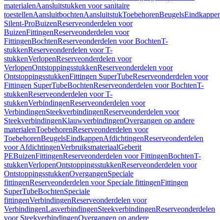
materialen
Aansluitstukken voor sanitaire
toestellen
Aansluitbochten
Aansluitstuk
Toebehoren
Beugels
Eindkappe
Silent-Pro
Buizen
Reserveonderdelen voor
Buizen
Fittingen
Reserveonderdelen voor
Fittingen
Bochten
Reserveonderdelen voor Bochten
T-
stukken
Reserveonderdelen voor T-
stukken
Verlopen
Reserveonderdelen voor
Verlopen
Ontstoppingsstukken
Reserveonderdelen voor
Ontstoppingsstukken
Fittingen SuperTube
Reserveonderdelen voor
Fittingen SuperTube
Bochten
Reserveonderdelen voor Bochten
T-
stukken
Reserveonderdelen voor T-
stukken
Verbindingen
Reserveonderdelen voor
Verbindingen
Steekverbindingen
Reserveonderdelen voor
Steekverbindingen
Klauwverbindingen
Overgangen op andere
materialen
Toebehoren
Reserveonderdelen voor
Toebehoren
Beugels
Eindkappen
Afdichtingen
Reserveonderdelen
voor Afdichtingen
Verbruiksmateriaal
Geberit
PE
Buizen
Fittingen
Reserveonderdelen voor Fittingen
Bochten
T-
stukken
Verlopen
Ontstoppingsstukken
Reserveonderdelen voor
Ontstoppingsstukken
Overgangen
Speciale
fittingen
Reserveonderdelen voor Speciale fittingen
Fittingen
SuperTube
Bochten
Speciale
fittingen
Verbindingen
Reserveonderdelen voor
Verbindingen
Lasverbindingen
Steekverbindingen
Reserveonderdelen
voor Steekverbindingen
Overgangen op andere