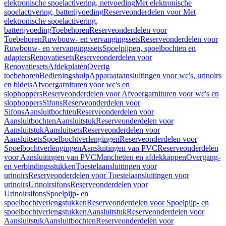
elektronische spoelactivering, netvoeding
Met elektronische
spoelactivering, batterijvoeding
Reserveonderdelen voor Met
elektronische spoelactivering,
batterijvoeding
Toebehoren
Reserveonderdelen voor
Toebehoren
Ruwbouw- en vervangingssets
Reserveonderdelen voor
Ruwbouw- en vervangingssets
Spoelpijpen, spoelbochten en
adapters
Renovatiesets
Reserveonderdelen voor
Renovatiesets
Afdekplaten
Overig
toebehoren
Bedieningshulp
Apparaataansluitingen voor wc's, urinoirs
en bidets
Afvoergarnituren voor wc's en
slophoppers
Reserveonderdelen voor Afvoergarnituren voor wc's en
slophoppers
Sifons
Reserveonderdelen voor
Sifons
Aansluitbochten
Reserveonderdelen voor
Aansluitbochten
Aansluitstuk
Reserveonderdelen voor
Aansluitstuk
Aansluitsets
Reserveonderdelen voor
Aansluitsets
Spoelbochtverlengingen
Reserveonderdelen voor
Spoelbochtverlengingen
Aansluitingen van PVC
Reserveonderdelen
voor Aansluitingen van PVC
Manchetten en afdekkappen
Overgang-
en verbindingsstukken
Toestelaansluitingen voor
urinoirs
Reserveonderdelen voor Toestelaansluitingen voor
urinoirs
Urinoirsifons
Reserveonderdelen voor
Urinoirsifons
Spoelpijp- en
spoelbochtverlengstukken
Reserveonderdelen voor Spoelpijp- en
spoelbochtverlengstukken
Aansluitstuk
Reserveonderdelen voor
Aansluitstuk
Aansluitbochten
Reserveonderdelen voor