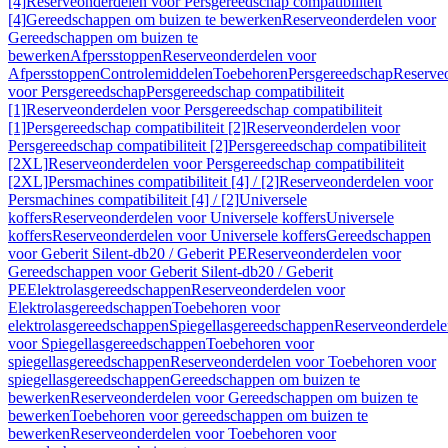
[4]
Reserveonderdelen voor Persgereedschap compatibiliteit
[4]
Gereedschappen om buizen te bewerken
Reserveonderdelen voor
Gereedschappen om buizen te
bewerken
Afpersstoppen
Reserveonderdelen voor
Afpersstoppen
Controlemiddelen
Toebehoren
Persgereedschap
Reserve
voor Persgereedschap
Persgereedschap compatibiliteit
[1]
Reserveonderdelen voor Persgereedschap compatibiliteit
[1]
Persgereedschap compatibiliteit [2]
Reserveonderdelen voor
Persgereedschap compatibiliteit [2]
Persgereedschap compatibiliteit
[2XL]
Reserveonderdelen voor Persgereedschap compatibiliteit
[2XL]
Persmachines compatibiliteit [4] / [2]
Reserveonderdelen voor
Persmachines compatibiliteit [4] / [2]
Universele
koffers
Reserveonderdelen voor Universele koffers
Universele
koffers
Reserveonderdelen voor Universele koffers
Gereedschappen
voor Geberit Silent-db20 / Geberit PE
Reserveonderdelen voor
Gereedschappen voor Geberit Silent-db20 / Geberit
PE
Elektrolasgereedschappen
Reserveonderdelen voor
Elektrolasgereedschappen
Toebehoren voor
elektrolasgereedschappen
Spiegellasgereedschappen
Reserveonderdele
voor Spiegellasgereedschappen
Toebehoren voor
spiegellasgereedschappen
Reserveonderdelen voor Toebehoren voor
spiegellasgereedschappen
Gereedschappen om buizen te
bewerken
Reserveonderdelen voor Gereedschappen om buizen te
bewerken
Toebehoren voor gereedschappen om buizen te
bewerken
Reserveonderdelen voor Toebehoren voor