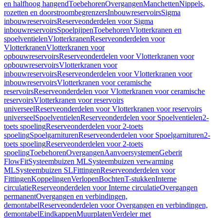
en halfhoog hangend
Toebehoren
Overgangen
Manchetten
Nippels,
rozetten en doorstroombegrenzers
Inbouwreservoirs
Sigma
inbouwreservoirs
Reserveonderdelen voor Sigma
inbouwreservoirs
Spoelpijpen
Toebehoren
Vlotterkranen en
spoelventielen
Vlotterkranen
Reserveonderdelen voor
Vlotterkranen
Vlotterkranen voor
opbouwreservoirs
Reserveonderdelen voor Vlotterkranen voor
opbouwreservoirs
Vlotterkranen voor
inbouwreservoirs
Reserveonderdelen voor Vlotterkranen voor
inbouwreservoirs
Vlotterkranen voor ceramische
reservoirs
Reserveonderdelen voor Vlotterkranen voor ceramische
reservoirs
Vlotterkranen voor reservoirs
universeel
Reserveonderdelen voor Vlotterkranen voor reservoirs
universeel
Spoelventielen
Reserveonderdelen voor Spoelventielen
2-
toets spoeling
Reserveonderdelen voor 2-toets
spoeling
Spoelgarnituren
Reserveonderdelen voor Spoelgarnituren
2-
toets spoeling
Reserveonderdelen voor 2-toets
spoeling
Toebehoren
Overgangen
Aanvoersystemen
Geberit
FlowFit
Systeembuizen ML
Systeembuizen verwarming
ML
Systeembuizen SL
Fittingen
Reserveonderdelen voor
Fittingen
Koppelingen
Verlopen
Bochten
T-stukken
Interne
circulatie
Reserveonderdelen voor Interne circulatie
Overgangen
permanent
Overgangen en verbindingen,
demontabel
Reserveonderdelen voor Overgangen en verbindingen,
demontabel
Eindkappen
Muurplaten
Verdeler met