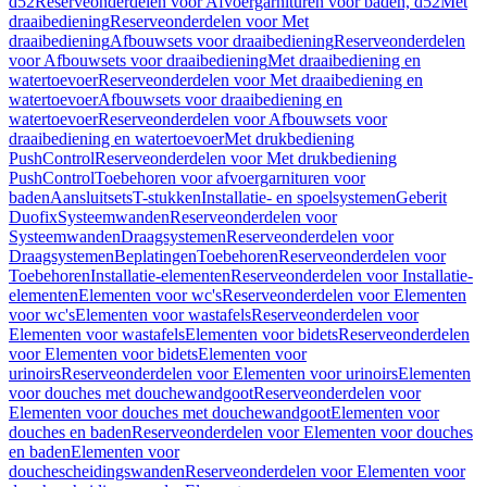
d52
Reserveonderdelen voor Afvoergarnituren voor baden, d52
Met
draaibediening
Reserveonderdelen voor Met
draaibediening
Afbouwsets voor draaibediening
Reserveonderdelen
voor Afbouwsets voor draaibediening
Met draaibediening en
watertoevoer
Reserveonderdelen voor Met draaibediening en
watertoevoer
Afbouwsets voor draaibediening en
watertoevoer
Reserveonderdelen voor Afbouwsets voor
draaibediening en watertoevoer
Met drukbediening
PushControl
Reserveonderdelen voor Met drukbediening
PushControl
Toebehoren voor afvoergarnituren voor
baden
Aansluitsets
T-stukken
Installatie- en spoelsystemen
Geberit
Duofix
Systeemwanden
Reserveonderdelen voor
Systeemwanden
Draagsystemen
Reserveonderdelen voor
Draagsystemen
Beplatingen
Toebehoren
Reserveonderdelen voor
Toebehoren
Installatie-elementen
Reserveonderdelen voor Installatie-
elementen
Elementen voor wc's
Reserveonderdelen voor Elementen
voor wc's
Elementen voor wastafels
Reserveonderdelen voor
Elementen voor wastafels
Elementen voor bidets
Reserveonderdelen
voor Elementen voor bidets
Elementen voor
urinoirs
Reserveonderdelen voor Elementen voor urinoirs
Elementen
voor douches met douchewandgoot
Reserveonderdelen voor
Elementen voor douches met douchewandgoot
Elementen voor
douches en baden
Reserveonderdelen voor Elementen voor douches
en baden
Elementen voor
douchescheidingswanden
Reserveonderdelen voor Elementen voor