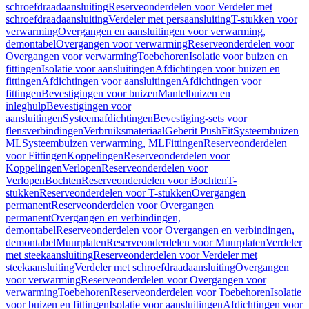
schroefdraadaansluiting
Reserveonderdelen voor Verdeler met
schroefdraadaansluiting
Verdeler met persaansluiting
T-stukken voor
verwarming
Overgangen en aansluitingen voor verwarming,
demontabel
Overgangen voor verwarming
Reserveonderdelen voor
Overgangen voor verwarming
Toebehoren
Isolatie voor buizen en
fittingen
Isolatie voor aansluitingen
Afdichtingen voor buizen en
fittingen
Afdichtingen voor aansluitingen
Afdichtingen voor
fittingen
Bevestigingen voor buizen
Mantelbuizen en
inleghulp
Bevestigingen voor
aansluitingen
Systeemafdichtingen
Bevestiging-sets voor
flensverbindingen
Verbruiksmateriaal
Geberit PushFit
Systeembuizen
ML
Systeembuizen verwarming, ML
Fittingen
Reserveonderdelen
voor Fittingen
Koppelingen
Reserveonderdelen voor
Koppelingen
Verlopen
Reserveonderdelen voor
Verlopen
Bochten
Reserveonderdelen voor Bochten
T-
stukken
Reserveonderdelen voor T-stukken
Overgangen
permanent
Reserveonderdelen voor Overgangen
permanent
Overgangen en verbindingen,
demontabel
Reserveonderdelen voor Overgangen en verbindingen,
demontabel
Muurplaten
Reserveonderdelen voor Muurplaten
Verdeler
met steekaansluiting
Reserveonderdelen voor Verdeler met
steekaansluiting
Verdeler met schroefdraadaansluiting
Overgangen
voor verwarming
Reserveonderdelen voor Overgangen voor
verwarming
Toebehoren
Reserveonderdelen voor Toebehoren
Isolatie
voor buizen en fittingen
Isolatie voor aansluitingen
Afdichtingen voor