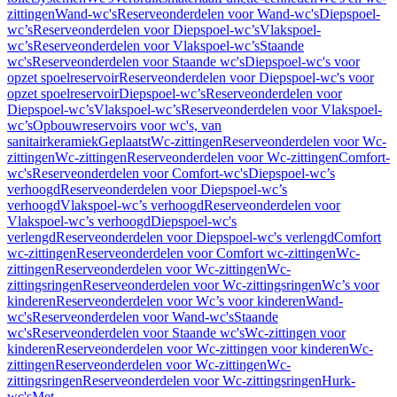
zittingen
Wand-wc's
Reserveonderdelen voor Wand-wc's
Diepspoel-
wc’s
Reserveonderdelen voor Diepspoel-wc’s
Vlakspoel-
wc’s
Reserveonderdelen voor Vlakspoel-wc’s
Staande
wc's
Reserveonderdelen voor Staande wc's
Diepspoel-wc's voor
opzet spoelreservoir
Reserveonderdelen voor Diepspoel-wc's voor
opzet spoelreservoir
Diepspoel-wc’s
Reserveonderdelen voor
Diepspoel-wc’s
Vlakspoel-wc’s
Reserveonderdelen voor Vlakspoel-
wc’s
Opbouwreservoirs voor wc's, van
sanitairkeramiek
Geplaatst
Wc-zittingen
Reserveonderdelen voor Wc-
zittingen
Wc-zittingen
Reserveonderdelen voor Wc-zittingen
Comfort-
wc's
Reserveonderdelen voor Comfort-wc's
Diepspoel-wc’s
verhoogd
Reserveonderdelen voor Diepspoel-wc’s
verhoogd
Vlakspoel-wc’s verhoogd
Reserveonderdelen voor
Vlakspoel-wc’s verhoogd
Diepspoel-wc's
verlengd
Reserveonderdelen voor Diepspoel-wc's verlengd
Comfort
wc-zittingen
Reserveonderdelen voor Comfort wc-zittingen
Wc-
zittingen
Reserveonderdelen voor Wc-zittingen
Wc-
zittingsringen
Reserveonderdelen voor Wc-zittingsringen
Wc’s voor
kinderen
Reserveonderdelen voor Wc’s voor kinderen
Wand-
wc's
Reserveonderdelen voor Wand-wc's
Staande
wc's
Reserveonderdelen voor Staande wc's
Wc-zittingen voor
kinderen
Reserveonderdelen voor Wc-zittingen voor kinderen
Wc-
zittingen
Reserveonderdelen voor Wc-zittingen
Wc-
zittingsringen
Reserveonderdelen voor Wc-zittingsringen
Hurk-
wc's
Met