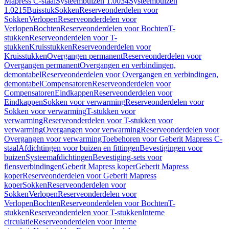
Mapress C-staal
Systeembuizen 1.0034
Systeembuizen
1.0215
Buisstuk
Sokken
Reserveonderdelen voor
Sokken
Verlopen
Reserveonderdelen voor
Verlopen
Bochten
Reserveonderdelen voor Bochten
T-
stukken
Reserveonderdelen voor T-
stukken
Kruisstukken
Reserveonderdelen voor
Kruisstukken
Overgangen permanent
Reserveonderdelen voor
Overgangen permanent
Overgangen en verbindingen,
demontabel
Reserveonderdelen voor Overgangen en verbindingen,
demontabel
Compensatoren
Reserveonderdelen voor
Compensatoren
Eindkappen
Reserveonderdelen voor
Eindkappen
Sokken voor verwarming
Reserveonderdelen voor
Sokken voor verwarming
T-stukken voor
verwarming
Reserveonderdelen voor T-stukken voor
verwarming
Overgangen voor verwarming
Reserveonderdelen voor
Overgangen voor verwarming
Toebehoren voor Geberit Mapress C-
staal
Afdichtingen voor buizen en fittingen
Bevestigingen voor
buizen
Systeemafdichtingen
Bevestiging-sets voor
flensverbindingen
Geberit Mapress koper
Geberit Mapress
koper
Reserveonderdelen voor Geberit Mapress
koper
Sokken
Reserveonderdelen voor
Sokken
Verlopen
Reserveonderdelen voor
Verlopen
Bochten
Reserveonderdelen voor Bochten
T-
stukken
Reserveonderdelen voor T-stukken
Interne
circulatie
Reserveonderdelen voor Interne