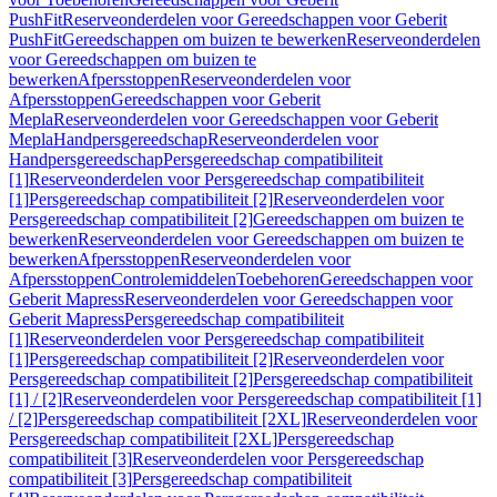
PushFit
Reserveonderdelen voor Gereedschappen voor Geberit
PushFit
Gereedschappen om buizen te bewerken
Reserveonderdelen
voor Gereedschappen om buizen te
bewerken
Afpersstoppen
Reserveonderdelen voor
Afpersstoppen
Gereedschappen voor Geberit
Mepla
Reserveonderdelen voor Gereedschappen voor Geberit
Mepla
Handpersgereedschap
Reserveonderdelen voor
Handpersgereedschap
Persgereedschap compatibiliteit
[1]
Reserveonderdelen voor Persgereedschap compatibiliteit
[1]
Persgereedschap compatibiliteit [2]
Reserveonderdelen voor
Persgereedschap compatibiliteit [2]
Gereedschappen om buizen te
bewerken
Reserveonderdelen voor Gereedschappen om buizen te
bewerken
Afpersstoppen
Reserveonderdelen voor
Afpersstoppen
Controlemiddelen
Toebehoren
Gereedschappen voor
Geberit Mapress
Reserveonderdelen voor Gereedschappen voor
Geberit Mapress
Persgereedschap compatibiliteit
[1]
Reserveonderdelen voor Persgereedschap compatibiliteit
[1]
Persgereedschap compatibiliteit [2]
Reserveonderdelen voor
Persgereedschap compatibiliteit [2]
Persgereedschap compatibiliteit
[1] / [2]
Reserveonderdelen voor Persgereedschap compatibiliteit [1]
/ [2]
Persgereedschap compatibiliteit [2XL]
Reserveonderdelen voor
Persgereedschap compatibiliteit [2XL]
Persgereedschap
compatibiliteit [3]
Reserveonderdelen voor Persgereedschap
compatibiliteit [3]
Persgereedschap compatibiliteit