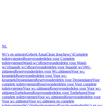
NL
Wc's en urinoirs
Geberit AquaClean douchewc’s
Complete
toiletsystemen
Reserveonderdelen voor Complete
toiletsystemen
Wand-wc's
Reserveonderdelen voor Wand-
wc's
Staande wc's
Reserveonderdelen voor Staande wc's
Wc-
zittingen
Reserveonderdelen voor Wc-zittingen
Voor wc-
keramiek
Reserveonderdelen voor Voor wc-
keramiek
Designplaten
Reserveonderdelen voor Designplaten
Voor
complete toiletsystemen
Reserveonderdelen voor Voor complete
toiletsystemen
Voor wc-zittingen
Reserveonderdelen voor Voor wc-
zittingen
Toebehoren
Reserveonderdelen voor Toebehoren
Voor
complete toiletsystemen
Voor wc-zittingen
Reserveonderdelen voor
Voor wc-zittingen
Voor wc-zittingen en complete
toiletsystemen
Wc's
Verbruiksmateriaal
Functie-eenheden
Wc's en wc-