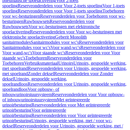
pneumatische spoelactivering
Voor 2-toets
spoeling
Reserveonderdelen voor Voor 2-toets spoeling
Voor 1-toets
spoeling
Reserveonderdelen voor Voor 1-toets spoeling
Toebehoren
voor wc-besturingen
Reserveonderdelen voor Toebehoren voor wc-
besturingen
Ruwbouwsets
Reserveonderdelen voor
Ruwbouwsets
Voor wc-besturingen met elektronische
spoelactivering
Reserveonderdelen voor Voor wc-besturingen met
elektronische spoelactivering
Geberit Monolith
sanitairmodules
Sanitairmodules voor wc's
Reserveonderdelen voor
Sanitairmodules voor wc's
Voor wand-wc's
Reserveonderdelen voor
Voor wand-wc's
Voor staande wc's
Reserveonderdelen voor Voor
staande wc's
Toebehoren
Reserveonderdelen voor
Toebehoren
Verbruiksmateriaal
Urinoirs
Urinoirs, gespoelde werking,
met spoelrand
Reserveonderdelen voor Urinoirs, gespoelde werking,
met spoelrand
Zonder deksel
Reserveonderdelen voor Zonder
deksel
Urinoirs, gespoelde werking,
spoelrandloos
Reserveonderdelen voor Urinoirs, gespoelde werking,
spoelrandloos
Voor opbouw- of
inbouwurinoirstuursysteem
Reserveonderdelen voor Voor opbouw-
of inbouwurinoirstuursysteem
Met geïntegreerde
urinoirbesturing
Reserveonderdelen voor Met geïntegreerde
urinoirbesturing
Voor geïntegreerde
urinoirbesturing
Reserveonderdelen voor Voor geïntegreerde
urinoirbesturing
Urinoirs, gespoelde werking, met / voor wc-
deksel
Reserveonderdelen voor Urinoirs, gespoelde werking, met /