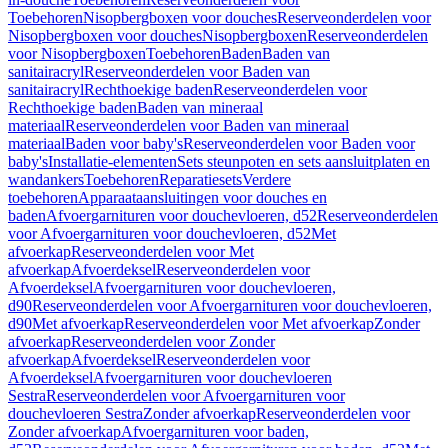
Toebehoren
Nisopbergboxen voor douches
Reserveonderdelen voor
Nisopbergboxen voor douches
Nisopbergboxen
Reserveonderdelen
voor Nisopbergboxen
Toebehoren
Baden
Baden van
sanitairacryl
Reserveonderdelen voor Baden van
sanitairacryl
Rechthoekige baden
Reserveonderdelen voor
Rechthoekige baden
Baden van mineraal
materiaal
Reserveonderdelen voor Baden van mineraal
materiaal
Baden voor baby's
Reserveonderdelen voor Baden voor
baby's
Installatie-elementen
Sets steunpoten en sets aansluitplaten en
wandankers
Toebehoren
Reparatiesets
Verdere
toebehoren
Apparaataansluitingen voor douches en
baden
Afvoergarnituren voor douchevloeren, d52
Reserveonderdelen
voor Afvoergarnituren voor douchevloeren, d52
Met
afvoerkap
Reserveonderdelen voor Met
afvoerkap
Afvoerdeksel
Reserveonderdelen voor
Afvoerdeksel
Afvoergarnituren voor douchevloeren,
d90
Reserveonderdelen voor Afvoergarnituren voor douchevloeren,
d90
Met afvoerkap
Reserveonderdelen voor Met afvoerkap
Zonder
afvoerkap
Reserveonderdelen voor Zonder
afvoerkap
Afvoerdeksel
Reserveonderdelen voor
Afvoerdeksel
Afvoergarnituren voor douchevloeren
Sestra
Reserveonderdelen voor Afvoergarnituren voor
douchevloeren Sestra
Zonder afvoerkap
Reserveonderdelen voor
Zonder afvoerkap
Afvoergarnituren voor baden,