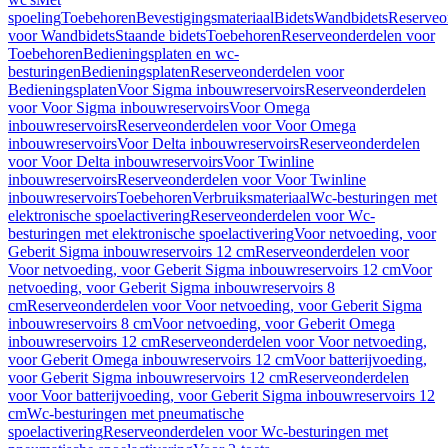
spoeling
Toebehoren
Bevestigingsmateriaal
Bidets
Wandbidets
Reserveo
voor Wandbidets
Staande bidets
Toebehoren
Reserveonderdelen voor
Toebehoren
Bedieningsplaten en wc-
besturingen
Bedieningsplaten
Reserveonderdelen voor
Bedieningsplaten
Voor Sigma inbouwreservoirs
Reserveonderdelen
voor Voor Sigma inbouwreservoirs
Voor Omega
inbouwreservoirs
Reserveonderdelen voor Voor Omega
inbouwreservoirs
Voor Delta inbouwreservoirs
Reserveonderdelen
voor Voor Delta inbouwreservoirs
Voor Twinline
inbouwreservoirs
Reserveonderdelen voor Voor Twinline
inbouwreservoirs
Toebehoren
Verbruiksmateriaal
Wc-besturingen met
elektronische spoelactivering
Reserveonderdelen voor Wc-
besturingen met elektronische spoelactivering
Voor netvoeding, voor
Geberit Sigma inbouwreservoirs 12 cm
Reserveonderdelen voor
Voor netvoeding, voor Geberit Sigma inbouwreservoirs 12 cm
Voor
netvoeding, voor Geberit Sigma inbouwreservoirs 8
cm
Reserveonderdelen voor Voor netvoeding, voor Geberit Sigma
inbouwreservoirs 8 cm
Voor netvoeding, voor Geberit Omega
inbouwreservoirs 12 cm
Reserveonderdelen voor Voor netvoeding,
voor Geberit Omega inbouwreservoirs 12 cm
Voor batterijvoeding,
voor Geberit Sigma inbouwreservoirs 12 cm
Reserveonderdelen
voor Voor batterijvoeding, voor Geberit Sigma inbouwreservoirs 12
cm
Wc-besturingen met pneumatische
spoelactivering
Reserveonderdelen voor Wc-besturingen met