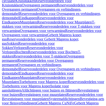
circulatie
Kruisstukken
Reserveonderdelen voor
Kruisstukken
Overgangen permanent
Reserveonderdelen voor
Overgangen permanent
Overgangen en verbindingen,
demontabel
Reserveonderdelen voor Overgangen en verbindingen,
demontabel
Eindkappen
Reserveonderdelen voor
Eindkappen
Muurplaten
Reserveonderdelen voor Muurplaten
T-
stukken voor verwarming
Reserveonderdelen voor T-stukken voor
verwarming
Overgangen voor verwarming
Reserveonderdelen voor
Overgangen voor verwarming
Geberit Mapress koper,
gas
Reserveonderdelen voor Geberit Mapress koper,
gas
Sokken
Reserveonderdelen voor
Sokken
Verlopen
Reserveonderdelen voor
Verlopen
Bochten
Reserveonderdelen voor Bochten
T-
stukken
Reserveonderdelen voor T-stukken
Overgangen
permanent
Reserveonderdelen voor Overgangen
permanent
Overgangen en verbindingen,
demontabel
Reserveonderdelen voor Overgangen en verbindingen,
demontabel
Eindkappen
Reserveonderdelen voor
Eindkappen
Muurplaten
Reserveonderdelen voor
Muurplaten
Toebehoren voor Mapress koper
Reserveonderdelen voor
Toebehoren voor Mapress koper
Isolatie voor
aansluitingen
Afdichtingen voor buizen en fittingen
Bevestigingen
voor buizen
Bevestigingen voor muurplaten
Reserveonderdelen voor
Bevestigingen voor muurplaten
Systeemafdichtingen
Bevestiging-sets
voor flensverbindingen
Geberit Mapress CuNiFe
Geberit Mapress