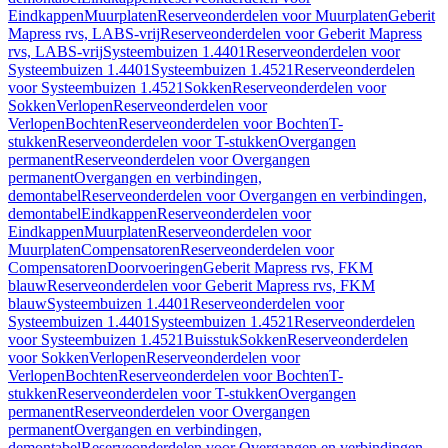
Eindkappen
Muurplaten
Reserveonderdelen voor Muurplaten
Geberit
Mapress rvs, LABS-vrij
Reserveonderdelen voor Geberit Mapress
rvs, LABS-vrij
Systeembuizen 1.4401
Reserveonderdelen voor
Systeembuizen 1.4401
Systeembuizen 1.4521
Reserveonderdelen
voor Systeembuizen 1.4521
Sokken
Reserveonderdelen voor
Sokken
Verlopen
Reserveonderdelen voor
Verlopen
Bochten
Reserveonderdelen voor Bochten
T-
stukken
Reserveonderdelen voor T-stukken
Overgangen
permanent
Reserveonderdelen voor Overgangen
permanent
Overgangen en verbindingen,
demontabel
Reserveonderdelen voor Overgangen en verbindingen,
demontabel
Eindkappen
Reserveonderdelen voor
Eindkappen
Muurplaten
Reserveonderdelen voor
Muurplaten
Compensatoren
Reserveonderdelen voor
Compensatoren
Doorvoeringen
Geberit Mapress rvs, FKM
blauw
Reserveonderdelen voor Geberit Mapress rvs, FKM
blauw
Systeembuizen 1.4401
Reserveonderdelen voor
Systeembuizen 1.4401
Systeembuizen 1.4521
Reserveonderdelen
voor Systeembuizen 1.4521
Buisstuk
Sokken
Reserveonderdelen
voor Sokken
Verlopen
Reserveonderdelen voor
Verlopen
Bochten
Reserveonderdelen voor Bochten
T-
stukken
Reserveonderdelen voor T-stukken
Overgangen
permanent
Reserveonderdelen voor Overgangen
permanent
Overgangen en verbindingen,
demontabel
Reserveonderdelen voor Overgangen en verbindingen,