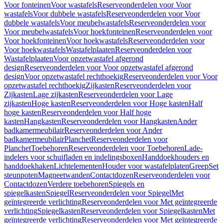
Voor fonteinen
Voor wastafels
Reserveonderdelen voor Voor
wastafels
Voor dubbele wastafels
Reserveonderdelen voor Voor
dubbele wastafels
Voor meubelwastafels
Reserveonderdelen voor
Voor meubelwastafels
Voor hoekfonteinen
Reserveonderdelen voor
Voor hoekfonteinen
Voor hoekwastafels
Reserveonderdelen voor
Voor hoekwastafels
Wastafelplaaten
Reserveonderdelen voor
Wastafelplaaten
Voor opzetwastafel afgerond
design
Reserveonderdelen voor Voor opzetwastafel afgerond
design
Voor opzetwastafel rechthoekig
Reserveonderdelen voor Voor
opzetwastafel rechthoekig
Zijkasten
Reserveonderdelen voor
Zijkasten
Lage zijkasten
Reserveonderdelen voor Lage
zijkasten
Hoge kasten
Reserveonderdelen voor Hoge kasten
Half
hoge kasten
Reserveonderdelen voor Half hoge
kasten
Hangkasten
Reserveonderdelen voor Hangkasten
Ander
badkamermeubilair
Reserveonderdelen voor Ander
badkamermeubilair
Planchet
Reserveonderdelen voor
Planchet
Toebehoren
Reserveonderdelen voor Toebehoren
Lade-
indelers voor schuifladen en indelingsboxen
Handdoekhouders en
handdoekhaken
Lichtelementen
Houder voor wastafelplaten
Greep
Set
steunpoten
Magneetwanden
Contactdozen
Reserveonderdelen voor
Contactdozen
Verdere toebehoren
Spiegels en
spiegelkasten
Spiegel
Reserveonderdelen voor Spiegel
Met
geïntegreerde verlichting
Reserveonderdelen voor Met geïntegreerde
verlichting
Spiegelkasten
Reserveonderdelen voor Spiegelkasten
Met
geïntegreerde verlichting
Reserveonderdelen voor Met geïntegreerde