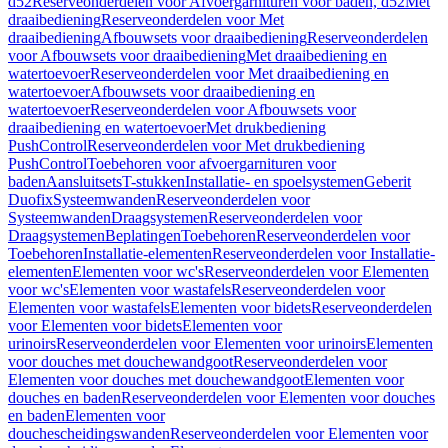
d52
Reserveonderdelen voor Afvoergarnituren voor baden, d52
Met
draaibediening
Reserveonderdelen voor Met
draaibediening
Afbouwsets voor draaibediening
Reserveonderdelen
voor Afbouwsets voor draaibediening
Met draaibediening en
watertoevoer
Reserveonderdelen voor Met draaibediening en
watertoevoer
Afbouwsets voor draaibediening en
watertoevoer
Reserveonderdelen voor Afbouwsets voor
draaibediening en watertoevoer
Met drukbediening
PushControl
Reserveonderdelen voor Met drukbediening
PushControl
Toebehoren voor afvoergarnituren voor
baden
Aansluitsets
T-stukken
Installatie- en spoelsystemen
Geberit
Duofix
Systeemwanden
Reserveonderdelen voor
Systeemwanden
Draagsystemen
Reserveonderdelen voor
Draagsystemen
Beplatingen
Toebehoren
Reserveonderdelen voor
Toebehoren
Installatie-elementen
Reserveonderdelen voor Installatie-
elementen
Elementen voor wc's
Reserveonderdelen voor Elementen
voor wc's
Elementen voor wastafels
Reserveonderdelen voor
Elementen voor wastafels
Elementen voor bidets
Reserveonderdelen
voor Elementen voor bidets
Elementen voor
urinoirs
Reserveonderdelen voor Elementen voor urinoirs
Elementen
voor douches met douchewandgoot
Reserveonderdelen voor
Elementen voor douches met douchewandgoot
Elementen voor
douches en baden
Reserveonderdelen voor Elementen voor douches
en baden
Elementen voor
douchescheidingswanden
Reserveonderdelen voor Elementen voor