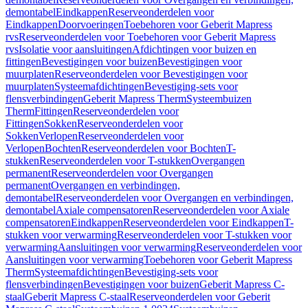
demontabel
Eindkappen
Reserveonderdelen voor
Eindkappen
Doorvoeringen
Toebehoren voor Geberit Mapress
rvs
Reserveonderdelen voor Toebehoren voor Geberit Mapress
rvs
Isolatie voor aansluitingen
Afdichtingen voor buizen en
fittingen
Bevestigingen voor buizen
Bevestigingen voor
muurplaten
Reserveonderdelen voor Bevestigingen voor
muurplaten
Systeemafdichtingen
Bevestiging-sets voor
flensverbindingen
Geberit Mapress Therm
Systeembuizen
Therm
Fittingen
Reserveonderdelen voor
Fittingen
Sokken
Reserveonderdelen voor
Sokken
Verlopen
Reserveonderdelen voor
Verlopen
Bochten
Reserveonderdelen voor Bochten
T-
stukken
Reserveonderdelen voor T-stukken
Overgangen
permanent
Reserveonderdelen voor Overgangen
permanent
Overgangen en verbindingen,
demontabel
Reserveonderdelen voor Overgangen en verbindingen,
demontabel
Axiale compensatoren
Reserveonderdelen voor Axiale
compensatoren
Eindkappen
Reserveonderdelen voor Eindkappen
T-
stukken voor verwarming
Reserveonderdelen voor T-stukken voor
verwarming
Aansluitingen voor verwarming
Reserveonderdelen voor
Aansluitingen voor verwarming
Toebehoren voor Geberit Mapress
Therm
Systeemafdichtingen
Bevestiging-sets voor
flensverbindingen
Bevestigingen voor buizen
Geberit Mapress C-
staal
Geberit Mapress C-staal
Reserveonderdelen voor Geberit