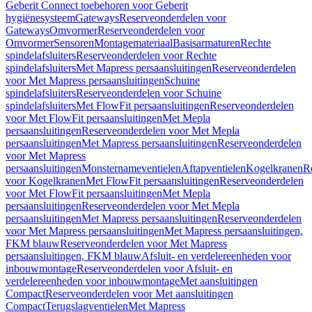
Geberit Connect toebehoren voor Geberit
hygiënesysteem
Gateways
Reserveonderdelen voor
Gateways
Omvormer
Reserveonderdelen voor
Omvormer
Sensoren
Montagemateriaal
Basisarmaturen
Rechte
spindelafsluiters
Reserveonderdelen voor Rechte
spindelafsluiters
Met Mapress persaansluitingen
Reserveonderdelen
voor Met Mapress persaansluitingen
Schuine
spindelafsluiters
Reserveonderdelen voor Schuine
spindelafsluiters
Met FlowFit persaansluitingen
Reserveonderdelen
voor Met FlowFit persaansluitingen
Met Mepla
persaansluitingen
Reserveonderdelen voor Met Mepla
persaansluitingen
Met Mapress persaansluitingen
Reserveonderdelen
voor Met Mapress
persaansluitingen
Monsternameventielen
Aftapventielen
Kogelkranen
R
voor Kogelkranen
Met FlowFit persaansluitingen
Reserveonderdelen
voor Met FlowFit persaansluitingen
Met Mepla
persaansluitingen
Reserveonderdelen voor Met Mepla
persaansluitingen
Met Mapress persaansluitingen
Reserveonderdelen
voor Met Mapress persaansluitingen
Met Mapress persaansluitingen,
FKM blauw
Reserveonderdelen voor Met Mapress
persaansluitingen, FKM blauw
Afsluit- en verdelereenheden voor
inbouwmontage
Reserveonderdelen voor Afsluit- en
verdelereenheden voor inbouwmontage
Met aansluitingen
Compact
Reserveonderdelen voor Met aansluitingen
Compact
Terugslagventielen
Met Mapress