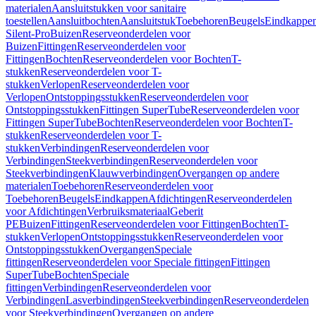
materialen
Aansluitstukken voor sanitaire
toestellen
Aansluitbochten
Aansluitstuk
Toebehoren
Beugels
Eindkappe
Silent-Pro
Buizen
Reserveonderdelen voor
Buizen
Fittingen
Reserveonderdelen voor
Fittingen
Bochten
Reserveonderdelen voor Bochten
T-
stukken
Reserveonderdelen voor T-
stukken
Verlopen
Reserveonderdelen voor
Verlopen
Ontstoppingsstukken
Reserveonderdelen voor
Ontstoppingsstukken
Fittingen SuperTube
Reserveonderdelen voor
Fittingen SuperTube
Bochten
Reserveonderdelen voor Bochten
T-
stukken
Reserveonderdelen voor T-
stukken
Verbindingen
Reserveonderdelen voor
Verbindingen
Steekverbindingen
Reserveonderdelen voor
Steekverbindingen
Klauwverbindingen
Overgangen op andere
materialen
Toebehoren
Reserveonderdelen voor
Toebehoren
Beugels
Eindkappen
Afdichtingen
Reserveonderdelen
voor Afdichtingen
Verbruiksmateriaal
Geberit
PE
Buizen
Fittingen
Reserveonderdelen voor Fittingen
Bochten
T-
stukken
Verlopen
Ontstoppingsstukken
Reserveonderdelen voor
Ontstoppingsstukken
Overgangen
Speciale
fittingen
Reserveonderdelen voor Speciale fittingen
Fittingen
SuperTube
Bochten
Speciale
fittingen
Verbindingen
Reserveonderdelen voor
Verbindingen
Lasverbindingen
Steekverbindingen
Reserveonderdelen
voor Steekverbindingen
Overgangen op andere