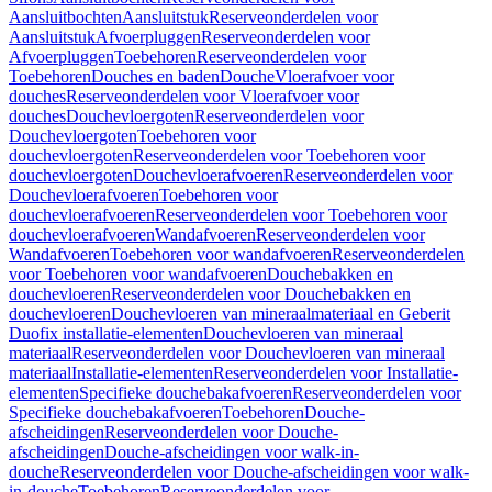
Aansluitbochten
Aansluitstuk
Reserveonderdelen voor
Aansluitstuk
Afvoerpluggen
Reserveonderdelen voor
Afvoerpluggen
Toebehoren
Reserveonderdelen voor
Toebehoren
Douches en baden
Douche
Vloerafvoer voor
douches
Reserveonderdelen voor Vloerafvoer voor
douches
Douchevloergoten
Reserveonderdelen voor
Douchevloergoten
Toebehoren voor
douchevloergoten
Reserveonderdelen voor Toebehoren voor
douchevloergoten
Douchevloerafvoeren
Reserveonderdelen voor
Douchevloerafvoeren
Toebehoren voor
douchevloerafvoeren
Reserveonderdelen voor Toebehoren voor
douchevloerafvoeren
Wandafvoeren
Reserveonderdelen voor
Wandafvoeren
Toebehoren voor wandafvoeren
Reserveonderdelen
voor Toebehoren voor wandafvoeren
Douchebakken en
douchevloeren
Reserveonderdelen voor Douchebakken en
douchevloeren
Douchevloeren van mineraalmateriaal en Geberit
Duofix installatie-elementen
Douchevloeren van mineraal
materiaal
Reserveonderdelen voor Douchevloeren van mineraal
materiaal
Installatie-elementen
Reserveonderdelen voor Installatie-
elementen
Specifieke douchebakafvoeren
Reserveonderdelen voor
Specifieke douchebakafvoeren
Toebehoren
Douche-
afscheidingen
Reserveonderdelen voor Douche-
afscheidingen
Douche-afscheidingen voor walk-in-
douche
Reserveonderdelen voor Douche-afscheidingen voor walk-
in-douche
Toebehoren
Reserveonderdelen voor