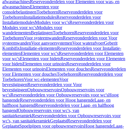
afwasmachines
Reserveonderdelen voor Elementen voor was- en
afwasmachines
Elementen voor
consolebelastingen
Toebehoren
Reserveonderdelen voor
Toebehoren
Installatiemodules
Reserveonderdelen voor
Installatiemodules
Modules voor wc's
Reserveonderdelen voor
Modules voor wc's
Modules voor
wandelementen
Beplatingen
Toebehoren
Reserveonderdelen voor
Toebehoren
Voor systeemwanden
Reserveonderdelen voor Voor
systeemwanden
Voor aanvoersystemen
Voor waterafvoer
Geberit
Kombifix
Installatie-elementen
Reserveonderdelen voor Installatie-
elementen
Elementen voor wc's
Reserveonderdelen voor Elementen
voor wc's
Elementen voor bidets
Reserveonderdelen voor Elementen
voor bidets
Elementen voor urinoirs
Reserveonderdelen voor
Elementen voor urinoirs
Elementen voor douches
Reserveonderdelen
voor Elementen voor douches
Toebehoren
Reserveonderdelen voor
Toebehoren
Voor wc-elementen
Voor
bevestigingen
Reserveonderdelen voor Voor
bevestigingen
Opbouwreservoirs
Opbouwreservoirs voor
wc's
Reserveonderdelen voor Opbouwreservoirs voor wc's
Hoog
hangende
Reserveonderdelen voor Hoog hangende
Laag- en
halfhoog hangend
Reserveonderdelen voor Laag- en halfhoog
hangend
Opbouwreservoirs voor wc's, van
sanitairkeramiek
Reserveonderdelen voor Opbouwreservoirs voor
wc's, van sanitairkeramiek
Geplaatst
Reserveonderdelen voor
Geplaatst
Spoelpijpen voor opbouwreservoirs
Hoog hangende
Laag-