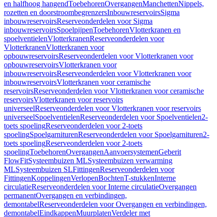
en halfhoog hangend
Toebehoren
Overgangen
Manchetten
Nippels,
rozetten en doorstroombegrenzers
Inbouwreservoirs
Sigma
inbouwreservoirs
Reserveonderdelen voor Sigma
inbouwreservoirs
Spoelpijpen
Toebehoren
Vlotterkranen en
spoelventielen
Vlotterkranen
Reserveonderdelen voor
Vlotterkranen
Vlotterkranen voor
opbouwreservoirs
Reserveonderdelen voor Vlotterkranen voor
opbouwreservoirs
Vlotterkranen voor
inbouwreservoirs
Reserveonderdelen voor Vlotterkranen voor
inbouwreservoirs
Vlotterkranen voor ceramische
reservoirs
Reserveonderdelen voor Vlotterkranen voor ceramische
reservoirs
Vlotterkranen voor reservoirs
universeel
Reserveonderdelen voor Vlotterkranen voor reservoirs
universeel
Spoelventielen
Reserveonderdelen voor Spoelventielen
2-
toets spoeling
Reserveonderdelen voor 2-toets
spoeling
Spoelgarnituren
Reserveonderdelen voor Spoelgarnituren
2-
toets spoeling
Reserveonderdelen voor 2-toets
spoeling
Toebehoren
Overgangen
Aanvoersystemen
Geberit
FlowFit
Systeembuizen ML
Systeembuizen verwarming
ML
Systeembuizen SL
Fittingen
Reserveonderdelen voor
Fittingen
Koppelingen
Verlopen
Bochten
T-stukken
Interne
circulatie
Reserveonderdelen voor Interne circulatie
Overgangen
permanent
Overgangen en verbindingen,
demontabel
Reserveonderdelen voor Overgangen en verbindingen,
demontabel
Eindkappen
Muurplaten
Verdeler met