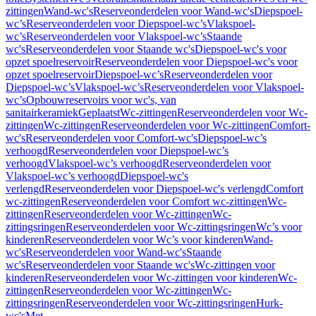
zittingen
Wand-wc's
Reserveonderdelen voor Wand-wc's
Diepspoel-
wc’s
Reserveonderdelen voor Diepspoel-wc’s
Vlakspoel-
wc’s
Reserveonderdelen voor Vlakspoel-wc’s
Staande
wc's
Reserveonderdelen voor Staande wc's
Diepspoel-wc's voor
opzet spoelreservoir
Reserveonderdelen voor Diepspoel-wc's voor
opzet spoelreservoir
Diepspoel-wc’s
Reserveonderdelen voor
Diepspoel-wc’s
Vlakspoel-wc’s
Reserveonderdelen voor Vlakspoel-
wc’s
Opbouwreservoirs voor wc's, van
sanitairkeramiek
Geplaatst
Wc-zittingen
Reserveonderdelen voor Wc-
zittingen
Wc-zittingen
Reserveonderdelen voor Wc-zittingen
Comfort-
wc's
Reserveonderdelen voor Comfort-wc's
Diepspoel-wc’s
verhoogd
Reserveonderdelen voor Diepspoel-wc’s
verhoogd
Vlakspoel-wc’s verhoogd
Reserveonderdelen voor
Vlakspoel-wc’s verhoogd
Diepspoel-wc's
verlengd
Reserveonderdelen voor Diepspoel-wc's verlengd
Comfort
wc-zittingen
Reserveonderdelen voor Comfort wc-zittingen
Wc-
zittingen
Reserveonderdelen voor Wc-zittingen
Wc-
zittingsringen
Reserveonderdelen voor Wc-zittingsringen
Wc’s voor
kinderen
Reserveonderdelen voor Wc’s voor kinderen
Wand-
wc's
Reserveonderdelen voor Wand-wc's
Staande
wc's
Reserveonderdelen voor Staande wc's
Wc-zittingen voor
kinderen
Reserveonderdelen voor Wc-zittingen voor kinderen
Wc-
zittingen
Reserveonderdelen voor Wc-zittingen
Wc-
zittingsringen
Reserveonderdelen voor Wc-zittingsringen
Hurk-
wc's
Met