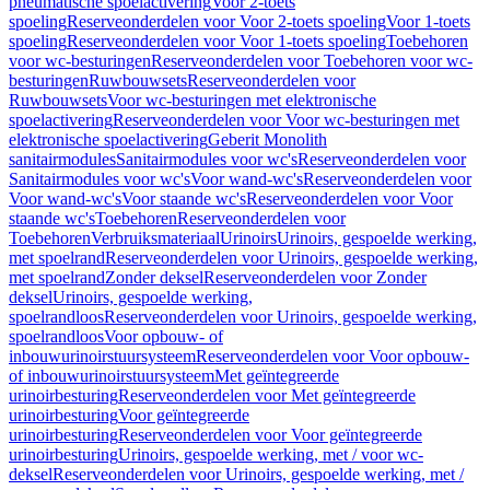
pneumatische spoelactivering
Voor 2-toets
spoeling
Reserveonderdelen voor Voor 2-toets spoeling
Voor 1-toets
spoeling
Reserveonderdelen voor Voor 1-toets spoeling
Toebehoren
voor wc-besturingen
Reserveonderdelen voor Toebehoren voor wc-
besturingen
Ruwbouwsets
Reserveonderdelen voor
Ruwbouwsets
Voor wc-besturingen met elektronische
spoelactivering
Reserveonderdelen voor Voor wc-besturingen met
elektronische spoelactivering
Geberit Monolith
sanitairmodules
Sanitairmodules voor wc's
Reserveonderdelen voor
Sanitairmodules voor wc's
Voor wand-wc's
Reserveonderdelen voor
Voor wand-wc's
Voor staande wc's
Reserveonderdelen voor Voor
staande wc's
Toebehoren
Reserveonderdelen voor
Toebehoren
Verbruiksmateriaal
Urinoirs
Urinoirs, gespoelde werking,
met spoelrand
Reserveonderdelen voor Urinoirs, gespoelde werking,
met spoelrand
Zonder deksel
Reserveonderdelen voor Zonder
deksel
Urinoirs, gespoelde werking,
spoelrandloos
Reserveonderdelen voor Urinoirs, gespoelde werking,
spoelrandloos
Voor opbouw- of
inbouwurinoirstuursysteem
Reserveonderdelen voor Voor opbouw-
of inbouwurinoirstuursysteem
Met geïntegreerde
urinoirbesturing
Reserveonderdelen voor Met geïntegreerde
urinoirbesturing
Voor geïntegreerde
urinoirbesturing
Reserveonderdelen voor Voor geïntegreerde
urinoirbesturing
Urinoirs, gespoelde werking, met / voor wc-
deksel
Reserveonderdelen voor Urinoirs, gespoelde werking, met /