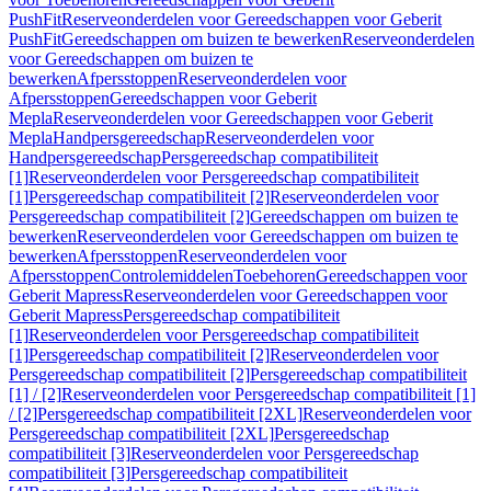
PushFit
Reserveonderdelen voor Gereedschappen voor Geberit
PushFit
Gereedschappen om buizen te bewerken
Reserveonderdelen
voor Gereedschappen om buizen te
bewerken
Afpersstoppen
Reserveonderdelen voor
Afpersstoppen
Gereedschappen voor Geberit
Mepla
Reserveonderdelen voor Gereedschappen voor Geberit
Mepla
Handpersgereedschap
Reserveonderdelen voor
Handpersgereedschap
Persgereedschap compatibiliteit
[1]
Reserveonderdelen voor Persgereedschap compatibiliteit
[1]
Persgereedschap compatibiliteit [2]
Reserveonderdelen voor
Persgereedschap compatibiliteit [2]
Gereedschappen om buizen te
bewerken
Reserveonderdelen voor Gereedschappen om buizen te
bewerken
Afpersstoppen
Reserveonderdelen voor
Afpersstoppen
Controlemiddelen
Toebehoren
Gereedschappen voor
Geberit Mapress
Reserveonderdelen voor Gereedschappen voor
Geberit Mapress
Persgereedschap compatibiliteit
[1]
Reserveonderdelen voor Persgereedschap compatibiliteit
[1]
Persgereedschap compatibiliteit [2]
Reserveonderdelen voor
Persgereedschap compatibiliteit [2]
Persgereedschap compatibiliteit
[1] / [2]
Reserveonderdelen voor Persgereedschap compatibiliteit [1]
/ [2]
Persgereedschap compatibiliteit [2XL]
Reserveonderdelen voor
Persgereedschap compatibiliteit [2XL]
Persgereedschap
compatibiliteit [3]
Reserveonderdelen voor Persgereedschap
compatibiliteit [3]
Persgereedschap compatibiliteit