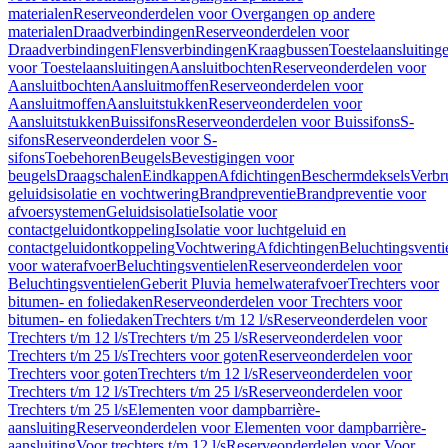
materialen
Reserveonderdelen voor Overgangen op andere
materialen
Draadverbindingen
Reserveonderdelen voor
Draadverbindingen
Flensverbindingen
Kraagbussen
Toestelaansluiting
voor Toestelaansluitingen
Aansluitbochten
Reserveonderdelen voor
Aansluitbochten
Aansluitmoffen
Reserveonderdelen voor
Aansluitmoffen
Aansluitstukken
Reserveonderdelen voor
Aansluitstukken
Buissifons
Reserveonderdelen voor Buissifons
S-
sifons
Reserveonderdelen voor S-
sifons
Toebehoren
Beugels
Bevestigingen voor
beugels
Draagschalen
Eindkappen
Afdichtingen
Beschermdeksels
Verbr
geluidsisolatie en vochtwering
Brandpreventie
Brandpreventie voor
afvoersystemen
Geluidsisolatie
Isolatie voor
contactgeluidontkoppeling
Isolatie voor luchtgeluid en
contactgeluidontkoppeling
Vochtwering
Afdichtingen
Beluchtingsventi
voor waterafvoer
Beluchtingsventielen
Reserveonderdelen voor
Beluchtingsventielen
Geberit Pluvia hemelwaterafvoer
Trechters voor
bitumen- en foliedaken
Reserveonderdelen voor Trechters voor
bitumen- en foliedaken
Trechters t/m 12 l/s
Reserveonderdelen voor
Trechters t/m 12 l/s
Trechters t/m 25 l/s
Reserveonderdelen voor
Trechters t/m 25 l/s
Trechters voor goten
Reserveonderdelen voor
Trechters voor goten
Trechters t/m 12 l/s
Reserveonderdelen voor
Trechters t/m 12 l/s
Trechters t/m 25 l/s
Reserveonderdelen voor
Trechters t/m 25 l/s
Elementen voor dampbarrière-
aansluiting
Reserveonderdelen voor Elementen voor dampbarrière-
aansluiting
Voor trechters t/m 12 l/s
Reserveonderdelen voor Voor