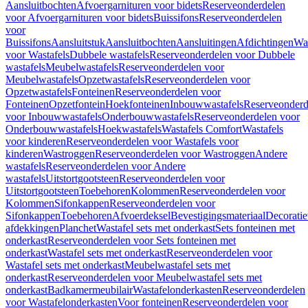
Aansluitbochten
Afvoergarnituren voor bidets
Reserveonderdelen
voor Afvoergarnituren voor bidets
Buissifons
Reserveonderdelen
voor
Buissifons
Aansluitstuk
Aansluitbochten
Aansluitingen
Afdichtingen
Was
voor Wastafels
Dubbele wastafels
Reserveonderdelen voor Dubbele
wastafels
Meubelwastafels
Reserveonderdelen voor
Meubelwastafels
Opzetwastafels
Reserveonderdelen voor
Opzetwastafels
Fonteinen
Reserveonderdelen voor
Fonteinen
Opzetfontein
Hoekfonteinen
Inbouwwastafels
Reserveonderd
voor Inbouwwastafels
Onderbouwwastafels
Reserveonderdelen voor
Onderbouwwastafels
Hoekwastafels
Wastafels Comfort
Wastafels
voor kinderen
Reserveonderdelen voor Wastafels voor
kinderen
Wastroggen
Reserveonderdelen voor Wastroggen
Andere
wastafels
Reserveonderdelen voor Andere
wastafels
Uitstortgootsteen
Reserveonderdelen voor
Uitstortgootsteen
Toebehoren
Kolommen
Reserveonderdelen voor
Kolommen
Sifonkappen
Reserveonderdelen voor
Sifonkappen
Toebehoren
Afvoerdeksel
Bevestigingsmateriaal
Decorati
afdekkingen
Planchet
Wastafel sets met onderkast
Sets fonteinen met
onderkast
Reserveonderdelen voor Sets fonteinen met
onderkast
Wastafel sets met onderkast
Reserveonderdelen voor
Wastafel sets met onderkast
Meubelwastafel sets met
onderkast
Reserveonderdelen voor Meubelwastafel sets met
onderkast
Badkamermeubilair
Wastafelonderkasten
Reserveonderdelen
voor Wastafelonderkasten
Voor fonteinen
Reserveonderdelen voor