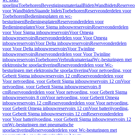
spoeling
Toebehoren
Bevestigingsmateriaal
Bidets
Wandbidets
Reserveo
voor Wandbidets
Staande bidets
Toebehoren
Reserveonderdelen voor
Toebehoren
Bedieningsplaten en wc-
besturingen
Bedieningsplaten
Reserveonderdelen voor
Bedieningsplaten
Voor Sigma inbouwreservoirs
Reserveonderdelen
voor Voor Sigma inbouwreservoirs
Voor Omega
inbouwreservoirs
Reserveonderdelen voor Voor Omega
inbouwreservoirs
Voor Delta inbouwreservoirs
Reserveonderdelen
voor Voor Delta inbouwreservoirs
Voor Twinline
inbouwreservoirs
Reserveonderdelen voor Voor Twinline
inbouwreservoirs
Toebehoren
Verbruiksmateriaal
Wc-besturingen met
elektronische spoelactivering
Reserveonderdelen voor Wc-
besturingen met elektronische spoelactivering
Voor netvoeding, voor
Geberit Sigma inbouwreservoirs 12 cm
Reserveonderdelen voor
Voor netvoeding, voor Geberit Sigma inbouwreservoirs 12 cm
Voor
netvoeding, voor Geberit Sigma inbouwreservoirs 8
cm
Reserveonderdelen voor Voor netvoeding, voor Geberit Sigma
inbouwreservoirs 8 cm
Voor netvoeding, voor Geberit Omega
inbouwreservoirs 12 cm
Reserveonderdelen voor Voor netvoeding,
voor Geberit Omega inbouwreservoirs 12 cm
Voor batterijvoeding,
voor Geberit Sigma inbouwreservoirs 12 cm
Reserveonderdelen
voor Voor batterijvoeding, voor Geberit Sigma inbouwreservoirs 12
cm
Wc-besturingen met pneumatische
spoelactivering
Reserveonderdelen voor Wc-besturingen met