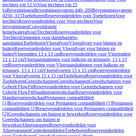
trechters t/m 12 l/s
Voor trechters t/m 25
l/s
Bevestigingen
Bevestigingssysteem d40–200
Bevestigingssysteem
d250–315
Toebehoren
Reserveonderdelen voor Toebehoren
Voor
trechters
Reserveonderdelen voor Voor trechters
Voor
bevestigingen
Conventionele
hemelwaterafvoer
Trechters
Reserveonderdelen voor
Trechters
Elementen voor dampbarrière-
aansluiting
Toebehoren
Vloerafvoer
Vloerafvoer voor binnen en
buiten
Reserveonderdelen voor Vloerafvoer voor binnen en
buiten
Vloerputten 13 x 13 cm
Reserveonderdelen voor Vloerputten
13 x 13 cm
Vloeraansluitingen voor balkons en terrassen, 13 x 13
cm
Reserveonderdelen voor Vloeraansluitingen voor balkons en
terrassen, 13 x 13 cm
Vloerafvoeren 15 x 15 cm
Reserveonderdelen
voor Vloerafvoeren 15 x 15 cm
Toebehoren
Reserveonderdelen voor
Toebehoren
Gereedschappen
Gereedschappen
Gereedschappen voor
Geberit FlowFit
Reserveonderdelen voor Gereedschappen voor
Geberit FlowFit
Handpersgereedschap
Reserveonderdelen voor
Handpersgereedschap
Perstangen compatibiliteit
[1]
Reserveonderdelen voor Perstangen compatibiliteit [1]
Perstangen
compatibiliteit [2]
Reserveonderdelen voor Perstangen compatibiliteit
[2]
Gereedschappen om buizen te bewerken
Reserveonderdelen voor
Gereedschappen om buizen te
bewerken
Afpersstoppen
Reserveonderdelen voor
Afpersstoppen
Controlemiddelen
Toebehoren
Reserveonderdelen
voor Toebehoren
Gereedschappen voor Geberit