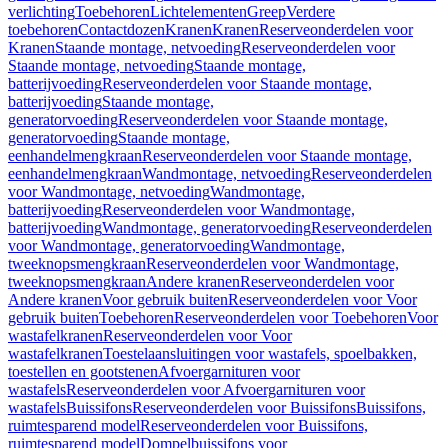
verlichting
Toebehoren
Lichtelementen
Greep
Verdere
toebehoren
Contactdozen
Kranen
Kranen
Reserveonderdelen voor
Kranen
Staande montage, netvoeding
Reserveonderdelen voor
Staande montage, netvoeding
Staande montage,
batterijvoeding
Reserveonderdelen voor Staande montage,
batterijvoeding
Staande montage,
generatorvoeding
Reserveonderdelen voor Staande montage,
generatorvoeding
Staande montage,
eenhandelmengkraan
Reserveonderdelen voor Staande montage,
eenhandelmengkraan
Wandmontage, netvoeding
Reserveonderdelen
voor Wandmontage, netvoeding
Wandmontage,
batterijvoeding
Reserveonderdelen voor Wandmontage,
batterijvoeding
Wandmontage, generatorvoeding
Reserveonderdelen
voor Wandmontage, generatorvoeding
Wandmontage,
tweeknopsmengkraan
Reserveonderdelen voor Wandmontage,
tweeknopsmengkraan
Andere kranen
Reserveonderdelen voor
Andere kranen
Voor gebruik buiten
Reserveonderdelen voor Voor
gebruik buiten
Toebehoren
Reserveonderdelen voor Toebehoren
Voor
wastafelkranen
Reserveonderdelen voor Voor
wastafelkranen
Toestelaansluitingen voor wastafels, spoelbakken,
toestellen en gootstenen
Afvoergarnituren voor
wastafels
Reserveonderdelen voor Afvoergarnituren voor
wastafels
Buissifons
Reserveonderdelen voor Buissifons
Buissifons,
ruimtesparend model
Reserveonderdelen voor Buissifons,
ruimtesparend model
Dompelbuissifons voor