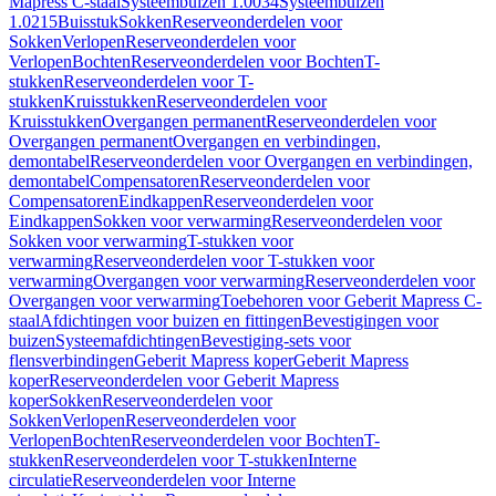
Mapress C-staal
Systeembuizen 1.0034
Systeembuizen
1.0215
Buisstuk
Sokken
Reserveonderdelen voor
Sokken
Verlopen
Reserveonderdelen voor
Verlopen
Bochten
Reserveonderdelen voor Bochten
T-
stukken
Reserveonderdelen voor T-
stukken
Kruisstukken
Reserveonderdelen voor
Kruisstukken
Overgangen permanent
Reserveonderdelen voor
Overgangen permanent
Overgangen en verbindingen,
demontabel
Reserveonderdelen voor Overgangen en verbindingen,
demontabel
Compensatoren
Reserveonderdelen voor
Compensatoren
Eindkappen
Reserveonderdelen voor
Eindkappen
Sokken voor verwarming
Reserveonderdelen voor
Sokken voor verwarming
T-stukken voor
verwarming
Reserveonderdelen voor T-stukken voor
verwarming
Overgangen voor verwarming
Reserveonderdelen voor
Overgangen voor verwarming
Toebehoren voor Geberit Mapress C-
staal
Afdichtingen voor buizen en fittingen
Bevestigingen voor
buizen
Systeemafdichtingen
Bevestiging-sets voor
flensverbindingen
Geberit Mapress koper
Geberit Mapress
koper
Reserveonderdelen voor Geberit Mapress
koper
Sokken
Reserveonderdelen voor
Sokken
Verlopen
Reserveonderdelen voor
Verlopen
Bochten
Reserveonderdelen voor Bochten
T-
stukken
Reserveonderdelen voor T-stukken
Interne
circulatie
Reserveonderdelen voor Interne