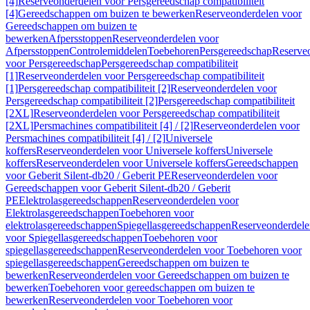
[4]
Reserveonderdelen voor Persgereedschap compatibiliteit
[4]
Gereedschappen om buizen te bewerken
Reserveonderdelen voor
Gereedschappen om buizen te
bewerken
Afpersstoppen
Reserveonderdelen voor
Afpersstoppen
Controlemiddelen
Toebehoren
Persgereedschap
Reserve
voor Persgereedschap
Persgereedschap compatibiliteit
[1]
Reserveonderdelen voor Persgereedschap compatibiliteit
[1]
Persgereedschap compatibiliteit [2]
Reserveonderdelen voor
Persgereedschap compatibiliteit [2]
Persgereedschap compatibiliteit
[2XL]
Reserveonderdelen voor Persgereedschap compatibiliteit
[2XL]
Persmachines compatibiliteit [4] / [2]
Reserveonderdelen voor
Persmachines compatibiliteit [4] / [2]
Universele
koffers
Reserveonderdelen voor Universele koffers
Universele
koffers
Reserveonderdelen voor Universele koffers
Gereedschappen
voor Geberit Silent-db20 / Geberit PE
Reserveonderdelen voor
Gereedschappen voor Geberit Silent-db20 / Geberit
PE
Elektrolasgereedschappen
Reserveonderdelen voor
Elektrolasgereedschappen
Toebehoren voor
elektrolasgereedschappen
Spiegellasgereedschappen
Reserveonderdele
voor Spiegellasgereedschappen
Toebehoren voor
spiegellasgereedschappen
Reserveonderdelen voor Toebehoren voor
spiegellasgereedschappen
Gereedschappen om buizen te
bewerken
Reserveonderdelen voor Gereedschappen om buizen te
bewerken
Toebehoren voor gereedschappen om buizen te
bewerken
Reserveonderdelen voor Toebehoren voor