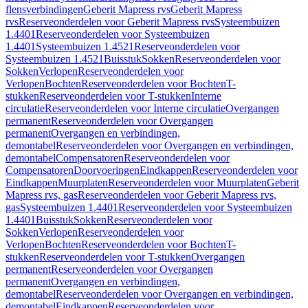
flensverbindingen
Geberit Mapress rvs
Geberit Mapress
rvs
Reserveonderdelen voor Geberit Mapress rvs
Systeembuizen
1.4401
Reserveonderdelen voor Systeembuizen
1.4401
Systeembuizen 1.4521
Reserveonderdelen voor
Systeembuizen 1.4521
Buisstuk
Sokken
Reserveonderdelen voor
Sokken
Verlopen
Reserveonderdelen voor
Verlopen
Bochten
Reserveonderdelen voor Bochten
T-
stukken
Reserveonderdelen voor T-stukken
Interne
circulatie
Reserveonderdelen voor Interne circulatie
Overgangen
permanent
Reserveonderdelen voor Overgangen
permanent
Overgangen en verbindingen,
demontabel
Reserveonderdelen voor Overgangen en verbindingen,
demontabel
Compensatoren
Reserveonderdelen voor
Compensatoren
Doorvoeringen
Eindkappen
Reserveonderdelen voor
Eindkappen
Muurplaten
Reserveonderdelen voor Muurplaten
Geberit
Mapress rvs, gas
Reserveonderdelen voor Geberit Mapress rvs,
gas
Systeembuizen 1.4401
Reserveonderdelen voor Systeembuizen
1.4401
Buisstuk
Sokken
Reserveonderdelen voor
Sokken
Verlopen
Reserveonderdelen voor
Verlopen
Bochten
Reserveonderdelen voor Bochten
T-
stukken
Reserveonderdelen voor T-stukken
Overgangen
permanent
Reserveonderdelen voor Overgangen
permanent
Overgangen en verbindingen,
demontabel
Reserveonderdelen voor Overgangen en verbindingen,
demontabel
Eindkappen
Reserveonderdelen voor