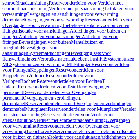
schroefdraadaansluiting
Reserveonderdelen voor Verdeler met
schroefdraadaansluiting
Verdeler met persaansluiting
T-stukken voor
verwarming
Overgangen en aansluitingen voor verwarming,
demontabel
Overgangen voor verwarming
Reserveonderdelen voor
Overgangen voor verwarming
Toebehoren
Isolatie voor buizen en
fittingen
Isolatie voor aansluitingen
Afdichtingen voor buizen en
fittingen
Afdichtingen voor aansluitingen
Afdichtingen voor
fittingen
Bevestigingen voor buizen
Mantelbuizen en
inleghulp
Bevestigingen voor
aansluitingen
Systeemafdichtingen
Bevestiging-sets voor
flensverbindingen
Verbruiksmateriaal
Geberit PushFit
Systeembuizen
ML
Systeembuizen verwarming, ML
Fittingen
Reserveonderdelen
voor Fittingen
Koppelingen
Reserveonderdelen voor
Koppelingen
Verlopen
Reserveonderdelen voor
Verlopen
Bochten
Reserveonderdelen voor Bochten
T-
stukken
Reserveonderdelen voor T-stukken
Overgangen
permanent
Reserveonderdelen voor Overgangen
permanent
Overgangen en verbindingen,
demontabel
Reserveonderdelen voor Overgangen en verbindingen,
demontabel
Muurplaten
Reserveonderdelen voor Muurplaten
Verdeler
met steekaansluiting
Reserveonderdelen voor Verdeler met
steekaansluiting
Verdeler met schroefdraadaansluiting
Overgangen
voor verwarming
Reserveonderdelen voor Overgangen voor
verwarming
Toebehoren
Reserveonderdelen voor Toebehoren
Isolatie
voor buizen en fittingen
Isolatie voor aansluitingen
Afdichtingen voor