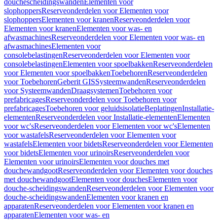
douchescheidingswanden
Elementen voor
slophoppers
Reserveonderdelen voor Elementen voor
slophoppers
Elementen voor kranen
Reserveonderdelen voor
Elementen voor kranen
Elementen voor was- en
afwasmachines
Reserveonderdelen voor Elementen voor was- en
afwasmachines
Elementen voor
consolebelastingen
Reserveonderdelen voor Elementen voor
consolebelastingen
Elementen voor spoelbakken
Reserveonderdelen
voor Elementen voor spoelbakken
Toebehoren
Reserveonderdelen
voor Toebehoren
Geberit GIS
Systeemwanden
Reserveonderdelen
voor Systeemwanden
Draagsystemen
Toebehoren voor
prefabricages
Reserveonderdelen voor Toebehoren voor
prefabricages
Toebehoren voor geluidsisolatie
Beplatingen
Installatie-
elementen
Reserveonderdelen voor Installatie-elementen
Elementen
voor wc's
Reserveonderdelen voor Elementen voor wc's
Elementen
voor wastafels
Reserveonderdelen voor Elementen voor
wastafels
Elementen voor bidets
Reserveonderdelen voor Elementen
voor bidets
Elementen voor urinoirs
Reserveonderdelen voor
Elementen voor urinoirs
Elementen voor douches met
douchewandgoot
Reserveonderdelen voor Elementen voor douches
met douchewandgoot
Elementen voor douches
Elementen voor
douche-scheidingswanden
Reserveonderdelen voor Elementen voor
douche-scheidingswanden
Elementen voor kranen en
apparaten
Reserveonderdelen voor Elementen voor kranen en
apparaten
Elementen voor was- en