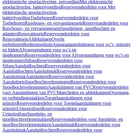
elektronische spoelactivering, netvoeding
Met elektronische
spoelactivering, batterijvoeding
Reserveonderdelen voor Met
elektronische spoelactivering,
batterijvoeding
Toebehoren
Reserveonderdelen voor
Toebehoren
Ruwbouw- en vervangingssets
Reserveonderdelen voor
Ruwbouw- en vervangingssets
Spoelpijpen, spoelbochten en
adapters
Renovatiesets
Reserveonderdelen voor
Renovatiesets
Afdekplaten
Overig
toebehoren
Bedieningshulp
Apparaataansluitingen voor wc's, urinoirs
en bidets
Afvoergarnituren voor wc's en
slophoppers
Reserveonderdelen voor Afvoergarnituren voor wc's en
slophoppers
Sifons
Reserveonderdelen voor
Sifons
Aansluitbochten
Reserveonderdelen voor
Aansluitbochten
Aansluitstuk
Reserveonderdelen voor
Aansluitstuk
Aansluitsets
Reserveonderdelen voor
Aansluitsets
Spoelbochtverlengingen
Reserveonderdelen voor
Spoelbochtverlengingen
Aansluitingen van PVC
Reserveonderdelen
voor Aansluitingen van PVC
Manchetten en afdekkappen
Overgang-
en verbindingsstukken
Toestelaansluitingen voor
urinoirs
Reserveonderdelen voor Toestelaansluitingen voor
urinoirs
Urinoirsifons
Reserveonderdelen voor
Urinoirsifons
Spoelpijp- en
spoelbochtverlengstukken
Reserveonderdelen voor Spoelpijp- en
spoelbochtverlengstukken
Aansluitstuk
Reserveonderdelen voor
Aansluitstuk
Aansluitbochten
Reserveonderdelen voor