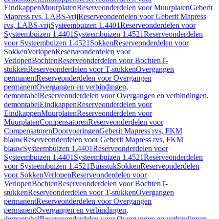
Eindkappen
Muurplaten
Reserveonderdelen voor Muurplaten
Geberit
Mapress rvs, LABS-vrij
Reserveonderdelen voor Geberit Mapress
rvs, LABS-vrij
Systeembuizen 1.4401
Reserveonderdelen voor
Systeembuizen 1.4401
Systeembuizen 1.4521
Reserveonderdelen
voor Systeembuizen 1.4521
Sokken
Reserveonderdelen voor
Sokken
Verlopen
Reserveonderdelen voor
Verlopen
Bochten
Reserveonderdelen voor Bochten
T-
stukken
Reserveonderdelen voor T-stukken
Overgangen
permanent
Reserveonderdelen voor Overgangen
permanent
Overgangen en verbindingen,
demontabel
Reserveonderdelen voor Overgangen en verbindingen,
demontabel
Eindkappen
Reserveonderdelen voor
Eindkappen
Muurplaten
Reserveonderdelen voor
Muurplaten
Compensatoren
Reserveonderdelen voor
Compensatoren
Doorvoeringen
Geberit Mapress rvs, FKM
blauw
Reserveonderdelen voor Geberit Mapress rvs, FKM
blauw
Systeembuizen 1.4401
Reserveonderdelen voor
Systeembuizen 1.4401
Systeembuizen 1.4521
Reserveonderdelen
voor Systeembuizen 1.4521
Buisstuk
Sokken
Reserveonderdelen
voor Sokken
Verlopen
Reserveonderdelen voor
Verlopen
Bochten
Reserveonderdelen voor Bochten
T-
stukken
Reserveonderdelen voor T-stukken
Overgangen
permanent
Reserveonderdelen voor Overgangen
permanent
Overgangen en verbindingen,
demontabel
Reserveonderdelen voor Overgangen en verbindingen,