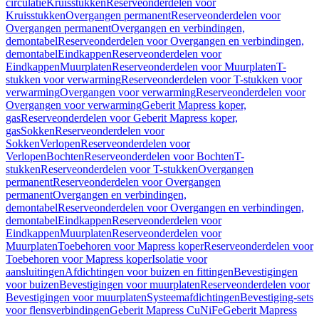
circulatie
Kruisstukken
Reserveonderdelen voor
Kruisstukken
Overgangen permanent
Reserveonderdelen voor
Overgangen permanent
Overgangen en verbindingen,
demontabel
Reserveonderdelen voor Overgangen en verbindingen,
demontabel
Eindkappen
Reserveonderdelen voor
Eindkappen
Muurplaten
Reserveonderdelen voor Muurplaten
T-
stukken voor verwarming
Reserveonderdelen voor T-stukken voor
verwarming
Overgangen voor verwarming
Reserveonderdelen voor
Overgangen voor verwarming
Geberit Mapress koper,
gas
Reserveonderdelen voor Geberit Mapress koper,
gas
Sokken
Reserveonderdelen voor
Sokken
Verlopen
Reserveonderdelen voor
Verlopen
Bochten
Reserveonderdelen voor Bochten
T-
stukken
Reserveonderdelen voor T-stukken
Overgangen
permanent
Reserveonderdelen voor Overgangen
permanent
Overgangen en verbindingen,
demontabel
Reserveonderdelen voor Overgangen en verbindingen,
demontabel
Eindkappen
Reserveonderdelen voor
Eindkappen
Muurplaten
Reserveonderdelen voor
Muurplaten
Toebehoren voor Mapress koper
Reserveonderdelen voor
Toebehoren voor Mapress koper
Isolatie voor
aansluitingen
Afdichtingen voor buizen en fittingen
Bevestigingen
voor buizen
Bevestigingen voor muurplaten
Reserveonderdelen voor
Bevestigingen voor muurplaten
Systeemafdichtingen
Bevestiging-sets
voor flensverbindingen
Geberit Mapress CuNiFe
Geberit Mapress