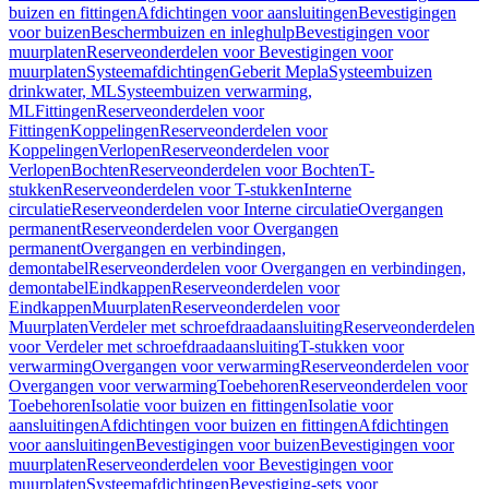
buizen en fittingen
Afdichtingen voor aansluitingen
Bevestigingen
voor buizen
Beschermbuizen en inleghulp
Bevestigingen voor
muurplaten
Reserveonderdelen voor Bevestigingen voor
muurplaten
Systeemafdichtingen
Geberit Mepla
Systeembuizen
drinkwater, ML
Systeembuizen verwarming,
ML
Fittingen
Reserveonderdelen voor
Fittingen
Koppelingen
Reserveonderdelen voor
Koppelingen
Verlopen
Reserveonderdelen voor
Verlopen
Bochten
Reserveonderdelen voor Bochten
T-
stukken
Reserveonderdelen voor T-stukken
Interne
circulatie
Reserveonderdelen voor Interne circulatie
Overgangen
permanent
Reserveonderdelen voor Overgangen
permanent
Overgangen en verbindingen,
demontabel
Reserveonderdelen voor Overgangen en verbindingen,
demontabel
Eindkappen
Reserveonderdelen voor
Eindkappen
Muurplaten
Reserveonderdelen voor
Muurplaten
Verdeler met schroefdraadaansluiting
Reserveonderdelen
voor Verdeler met schroefdraadaansluiting
T-stukken voor
verwarming
Overgangen voor verwarming
Reserveonderdelen voor
Overgangen voor verwarming
Toebehoren
Reserveonderdelen voor
Toebehoren
Isolatie voor buizen en fittingen
Isolatie voor
aansluitingen
Afdichtingen voor buizen en fittingen
Afdichtingen
voor aansluitingen
Bevestigingen voor buizen
Bevestigingen voor
muurplaten
Reserveonderdelen voor Bevestigingen voor
muurplaten
Systeemafdichtingen
Bevestiging-sets voor