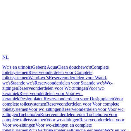
NL
Wc's en urinoirs
Geberit AquaClean douchewc’s
Complete
toiletsystemen
Reserveonderdelen voor Complete
toiletsystemen
Wand-wc's
Reserveonderdelen voor Wand-
wc's
Staande wc's
Reserveonderdelen voor Staande wc's
Wc-
zittingen
Reserveonderdelen voor Wc-zittingen
Voor wc-
keramiek
Reserveonderdelen voor Voor wc-
keramiek
Designplaten
Reserveonderdelen voor Designplaten
Voor
complete toiletsystemen
Reserveonderdelen voor Voor complete
toiletsystemen
Voor wc-zittingen
Reserveonderdelen voor Voor wc-
zittingen
Toebehoren
Reserveonderdelen voor Toebehoren
Voor
complete toiletsystemen
Voor wc-zittingen
Reserveonderdelen voor
Voor wc-zittingen
Voor wc-zittingen en complete
toiletsystemen
Wc's
Verbruiksmateriaal
Functie-eenheden
Wc's en wc-