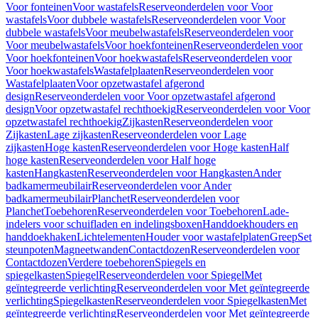
Voor fonteinen
Voor wastafels
Reserveonderdelen voor Voor
wastafels
Voor dubbele wastafels
Reserveonderdelen voor Voor
dubbele wastafels
Voor meubelwastafels
Reserveonderdelen voor
Voor meubelwastafels
Voor hoekfonteinen
Reserveonderdelen voor
Voor hoekfonteinen
Voor hoekwastafels
Reserveonderdelen voor
Voor hoekwastafels
Wastafelplaaten
Reserveonderdelen voor
Wastafelplaaten
Voor opzetwastafel afgerond
design
Reserveonderdelen voor Voor opzetwastafel afgerond
design
Voor opzetwastafel rechthoekig
Reserveonderdelen voor Voor
opzetwastafel rechthoekig
Zijkasten
Reserveonderdelen voor
Zijkasten
Lage zijkasten
Reserveonderdelen voor Lage
zijkasten
Hoge kasten
Reserveonderdelen voor Hoge kasten
Half
hoge kasten
Reserveonderdelen voor Half hoge
kasten
Hangkasten
Reserveonderdelen voor Hangkasten
Ander
badkamermeubilair
Reserveonderdelen voor Ander
badkamermeubilair
Planchet
Reserveonderdelen voor
Planchet
Toebehoren
Reserveonderdelen voor Toebehoren
Lade-
indelers voor schuifladen en indelingsboxen
Handdoekhouders en
handdoekhaken
Lichtelementen
Houder voor wastafelplaten
Greep
Set
steunpoten
Magneetwanden
Contactdozen
Reserveonderdelen voor
Contactdozen
Verdere toebehoren
Spiegels en
spiegelkasten
Spiegel
Reserveonderdelen voor Spiegel
Met
geïntegreerde verlichting
Reserveonderdelen voor Met geïntegreerde
verlichting
Spiegelkasten
Reserveonderdelen voor Spiegelkasten
Met
geïntegreerde verlichting
Reserveonderdelen voor Met geïntegreerde