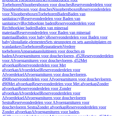
Toebehoren
Nisopbergboxen voor douches
Reserveonderdelen voor
Nisopbergboxen voor douches
Nisopbergboxen
Reserveonderdelen
voor Nisopbergboxen
Toebehoren
Baden
Baden van
sanitairacryl
Reserveonderdelen voor Baden van
sanitairacryl
Rechthoekige baden
Reserveonderdelen voor
Rechthoekige baden
Baden van mineraal
materiaal
Reserveonderdelen voor Baden van mineraal
materiaal
Baden voor baby's
Reserveonderdelen voor Baden voor
baby's
Installatie-elementen
Sets steunpoten en sets aansluitplaten en
wandankers
Toebehoren
Reparatiesets
Verdere
toebehoren
Apparaataansluitingen voor douches en
baden
Afvoergarnituren voor douchevloeren, d52
Reserveonderdelen
voor Afvoergarnituren voor douchevloeren, d52
Met
afvoerkap
Reserveonderdelen voor Met
afvoerkap
Afvoerdeksel
Reserveonderdelen voor
Afvoerdeksel
Afvoergarnituren voor douchevloeren,
d90
Reserveonderdelen voor Afvoergarnituren voor douchevloeren,
d90
Met afvoerkap
Reserveonderdelen voor Met afvoerkap
Zonder
afvoerkap
Reserveonderdelen voor Zonder
afvoerkap
Afvoerdeksel
Reserveonderdelen voor
Afvoerdeksel
Afvoergarnituren voor douchevloeren
Sestra
Reserveonderdelen voor Afvoergarnituren voor
douchevloeren Sestra
Zonder afvoerkap
Reserveonderdelen voor
Zonder afvoerkap
Afvoergarnituren voor baden,