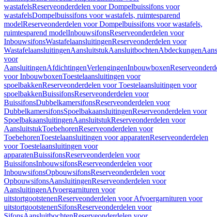
wastafels
Reserveonderdelen voor Dompelbuissifons voor
wastafels
Dompelbuissifons voor wastafels, ruimtesparend
model
Reserveonderdelen voor Dompelbuissifons voor wastafels,
ruimtesparend model
Inbouwsifons
Reserveonderdelen voor
Inbouwsifons
Wastafelaansluitingen
Reserveonderdelen voor
Wastafelaansluitingen
Aansluitstuk
Aansluitbochten
Abdeckungen
Aans
voor
Aansluitingen
Afdichtingen
Verlengingen
Inbouwboxen
Reserveonderd
voor Inbouwboxen
Toestelaansluitingen voor
spoelbakken
Reserveonderdelen voor Toestelaansluitingen voor
spoelbakken
Buissifons
Reserveonderdelen voor
Buissifons
Dubbelkamersifons
Reserveonderdelen voor
Dubbelkamersifons
Spoelbakaansluitingen
Reserveonderdelen voor
Spoelbakaansluitingen
Aansluitstuk
Reserveonderdelen voor
Aansluitstuk
Toebehoren
Reserveonderdelen voor
Toebehoren
Toestelaansluitingen voor apparaten
Reserveonderdelen
voor Toestelaansluitingen voor
apparaten
Buissifons
Reserveonderdelen voor
Buissifons
Inbouwsifons
Reserveonderdelen voor
Inbouwsifons
Opbouwsifons
Reserveonderdelen voor
Opbouwsifons
Aansluitingen
Reserveonderdelen voor
Aansluitingen
Afvoergarnituren voor
uitstortgootstenen
Reserveonderdelen voor Afvoergarnituren voor
uitstortgootstenen
Sifons
Reserveonderdelen voor
Sifons
Aansluitbochten
Reserveonderdelen voor