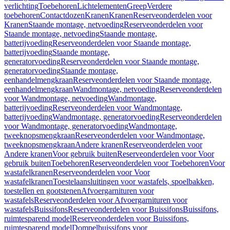
verlichting
Toebehoren
Lichtelementen
Greep
Verdere
toebehoren
Contactdozen
Kranen
Kranen
Reserveonderdelen voor
Kranen
Staande montage, netvoeding
Reserveonderdelen voor
Staande montage, netvoeding
Staande montage,
batterijvoeding
Reserveonderdelen voor Staande montage,
batterijvoeding
Staande montage,
generatorvoeding
Reserveonderdelen voor Staande montage,
generatorvoeding
Staande montage,
eenhandelmengkraan
Reserveonderdelen voor Staande montage,
eenhandelmengkraan
Wandmontage, netvoeding
Reserveonderdelen
voor Wandmontage, netvoeding
Wandmontage,
batterijvoeding
Reserveonderdelen voor Wandmontage,
batterijvoeding
Wandmontage, generatorvoeding
Reserveonderdelen
voor Wandmontage, generatorvoeding
Wandmontage,
tweeknopsmengkraan
Reserveonderdelen voor Wandmontage,
tweeknopsmengkraan
Andere kranen
Reserveonderdelen voor
Andere kranen
Voor gebruik buiten
Reserveonderdelen voor Voor
gebruik buiten
Toebehoren
Reserveonderdelen voor Toebehoren
Voor
wastafelkranen
Reserveonderdelen voor Voor
wastafelkranen
Toestelaansluitingen voor wastafels, spoelbakken,
toestellen en gootstenen
Afvoergarnituren voor
wastafels
Reserveonderdelen voor Afvoergarnituren voor
wastafels
Buissifons
Reserveonderdelen voor Buissifons
Buissifons,
ruimtesparend model
Reserveonderdelen voor Buissifons,
ruimtesparend model
Dompelbuissifons voor