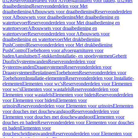
d52
Reserveonderdelen voor Afvoergarnituren voor baden, d52
Met
draaibediening
Reserveonderdelen voor Met
draaibediening
Afbouwsets voor draaibediening
Reserveonderdelen
voor Afbouwsets voor draaibediening
Met draaibediening en
watertoevoer
Reserveonderdelen voor Met draaibediening en
watertoevoer
Afbouwsets voor draaibediening en
watertoevoer
Reserveonderdelen voor Afbouwsets voor
draaibediening en watertoevoer
Met drukbediening
PushControl
Reserveonderdelen voor Met drukbediening
PushControl
Toebehoren voor afvoergarnituren voor
baden
Aansluitsets
T-stukken
Installatie- en spoelsystemen
Geberit
Duofix
Systeemwanden
Reserveonderdelen voor
Systeemwanden
Draagsystemen
Reserveonderdelen voor
Draagsystemen
Beplatingen
Toebehoren
Reserveonderdelen voor
Toebehoren
Installatie-elementen
Reserveonderdelen voor Installatie-
elementen
Elementen voor wc's
Reserveonderdelen voor Elementen
voor wc's
Elementen voor wastafels
Reserveonderdelen voor
Elementen voor wastafels
Elementen voor bidets
Reserveonderdelen
voor Elementen voor bidets
Elementen voor
urinoirs
Reserveonderdelen voor Elementen voor urinoirs
Elementen
voor douches met douchewandgoot
Reserveonderdelen voor
Elementen voor douches met douchewandgoot
Elementen voor
douches en baden
Reserveonderdelen voor Elementen voor douches
en baden
Elementen voor
douchescheidingswanden
Reserveonderdelen voor Elementen voor