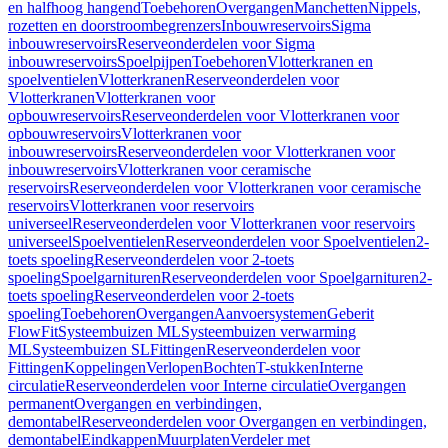
en halfhoog hangend
Toebehoren
Overgangen
Manchetten
Nippels,
rozetten en doorstroombegrenzers
Inbouwreservoirs
Sigma
inbouwreservoirs
Reserveonderdelen voor Sigma
inbouwreservoirs
Spoelpijpen
Toebehoren
Vlotterkranen en
spoelventielen
Vlotterkranen
Reserveonderdelen voor
Vlotterkranen
Vlotterkranen voor
opbouwreservoirs
Reserveonderdelen voor Vlotterkranen voor
opbouwreservoirs
Vlotterkranen voor
inbouwreservoirs
Reserveonderdelen voor Vlotterkranen voor
inbouwreservoirs
Vlotterkranen voor ceramische
reservoirs
Reserveonderdelen voor Vlotterkranen voor ceramische
reservoirs
Vlotterkranen voor reservoirs
universeel
Reserveonderdelen voor Vlotterkranen voor reservoirs
universeel
Spoelventielen
Reserveonderdelen voor Spoelventielen
2-
toets spoeling
Reserveonderdelen voor 2-toets
spoeling
Spoelgarnituren
Reserveonderdelen voor Spoelgarnituren
2-
toets spoeling
Reserveonderdelen voor 2-toets
spoeling
Toebehoren
Overgangen
Aanvoersystemen
Geberit
FlowFit
Systeembuizen ML
Systeembuizen verwarming
ML
Systeembuizen SL
Fittingen
Reserveonderdelen voor
Fittingen
Koppelingen
Verlopen
Bochten
T-stukken
Interne
circulatie
Reserveonderdelen voor Interne circulatie
Overgangen
permanent
Overgangen en verbindingen,
demontabel
Reserveonderdelen voor Overgangen en verbindingen,
demontabel
Eindkappen
Muurplaten
Verdeler met