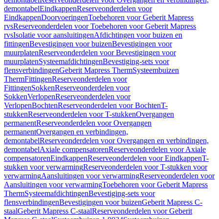
demontabel
Eindkappen
Reserveonderdelen voor
Eindkappen
Doorvoeringen
Toebehoren voor Geberit Mapress
rvs
Reserveonderdelen voor Toebehoren voor Geberit Mapress
rvs
Isolatie voor aansluitingen
Afdichtingen voor buizen en
fittingen
Bevestigingen voor buizen
Bevestigingen voor
muurplaten
Reserveonderdelen voor Bevestigingen voor
muurplaten
Systeemafdichtingen
Bevestiging-sets voor
flensverbindingen
Geberit Mapress Therm
Systeembuizen
Therm
Fittingen
Reserveonderdelen voor
Fittingen
Sokken
Reserveonderdelen voor
Sokken
Verlopen
Reserveonderdelen voor
Verlopen
Bochten
Reserveonderdelen voor Bochten
T-
stukken
Reserveonderdelen voor T-stukken
Overgangen
permanent
Reserveonderdelen voor Overgangen
permanent
Overgangen en verbindingen,
demontabel
Reserveonderdelen voor Overgangen en verbindingen,
demontabel
Axiale compensatoren
Reserveonderdelen voor Axiale
compensatoren
Eindkappen
Reserveonderdelen voor Eindkappen
T-
stukken voor verwarming
Reserveonderdelen voor T-stukken voor
verwarming
Aansluitingen voor verwarming
Reserveonderdelen voor
Aansluitingen voor verwarming
Toebehoren voor Geberit Mapress
Therm
Systeemafdichtingen
Bevestiging-sets voor
flensverbindingen
Bevestigingen voor buizen
Geberit Mapress C-
staal
Geberit Mapress C-staal
Reserveonderdelen voor Geberit