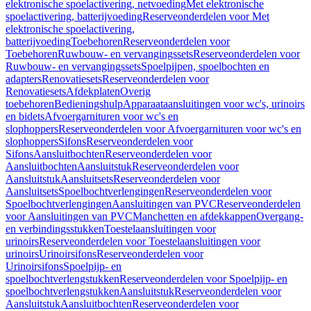
elektronische spoelactivering, netvoeding
Met elektronische
spoelactivering, batterijvoeding
Reserveonderdelen voor Met
elektronische spoelactivering,
batterijvoeding
Toebehoren
Reserveonderdelen voor
Toebehoren
Ruwbouw- en vervangingssets
Reserveonderdelen voor
Ruwbouw- en vervangingssets
Spoelpijpen, spoelbochten en
adapters
Renovatiesets
Reserveonderdelen voor
Renovatiesets
Afdekplaten
Overig
toebehoren
Bedieningshulp
Apparaataansluitingen voor wc's, urinoirs
en bidets
Afvoergarnituren voor wc's en
slophoppers
Reserveonderdelen voor Afvoergarnituren voor wc's en
slophoppers
Sifons
Reserveonderdelen voor
Sifons
Aansluitbochten
Reserveonderdelen voor
Aansluitbochten
Aansluitstuk
Reserveonderdelen voor
Aansluitstuk
Aansluitsets
Reserveonderdelen voor
Aansluitsets
Spoelbochtverlengingen
Reserveonderdelen voor
Spoelbochtverlengingen
Aansluitingen van PVC
Reserveonderdelen
voor Aansluitingen van PVC
Manchetten en afdekkappen
Overgang-
en verbindingsstukken
Toestelaansluitingen voor
urinoirs
Reserveonderdelen voor Toestelaansluitingen voor
urinoirs
Urinoirsifons
Reserveonderdelen voor
Urinoirsifons
Spoelpijp- en
spoelbochtverlengstukken
Reserveonderdelen voor Spoelpijp- en
spoelbochtverlengstukken
Aansluitstuk
Reserveonderdelen voor
Aansluitstuk
Aansluitbochten
Reserveonderdelen voor