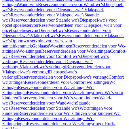
zittingen
Wand-wc's
Reserveonderdelen voor Wand-wc's
Diepspoel-
wc’s
Reserveonderdelen voor Diepspoel-wc’s
Vlakspoel-
wc’s
Reserveonderdelen voor Vlakspoel-wc’s
Staande
wc's
Reserveonderdelen voor Staande wc's
Diepspoel-wc's voor
opzet spoelreservoir
Reserveonderdelen voor Diepspoel-wc's voor
opzet spoelreservoir
Diepspoel-wc’s
Reserveonderdelen voor
Diepspoel-wc’s
Vlakspoel-wc’s
Reserveonderdelen voor Vlakspoel-
wc’s
Opbouwreservoirs voor wc's, van
sanitairkeramiek
Geplaatst
Wc-zittingen
Reserveonderdelen voor Wc-
zittingen
Wc-zittingen
Reserveonderdelen voor Wc-zittingen
Comfort-
wc's
Reserveonderdelen voor Comfort-wc's
Diepspoel-wc’s
verhoogd
Reserveonderdelen voor Diepspoel-wc’s
verhoogd
Vlakspoel-wc’s verhoogd
Reserveonderdelen voor
Vlakspoel-wc’s verhoogd
Diepspoel-wc's
verlengd
Reserveonderdelen voor Diepspoel-wc's verlengd
Comfort
wc-zittingen
Reserveonderdelen voor Comfort wc-zittingen
Wc-
zittingen
Reserveonderdelen voor Wc-zittingen
Wc-
zittingsringen
Reserveonderdelen voor Wc-zittingsringen
Wc’s voor
kinderen
Reserveonderdelen voor Wc’s voor kinderen
Wand-
wc's
Reserveonderdelen voor Wand-wc's
Staande
wc's
Reserveonderdelen voor Staande wc's
Wc-zittingen voor
kinderen
Reserveonderdelen voor Wc-zittingen voor kinderen
Wc-
zittingen
Reserveonderdelen voor Wc-zittingen
Wc-
zittingsringen
Reserveonderdelen voor Wc-zittingsringen
Hurk-
wc's
Met