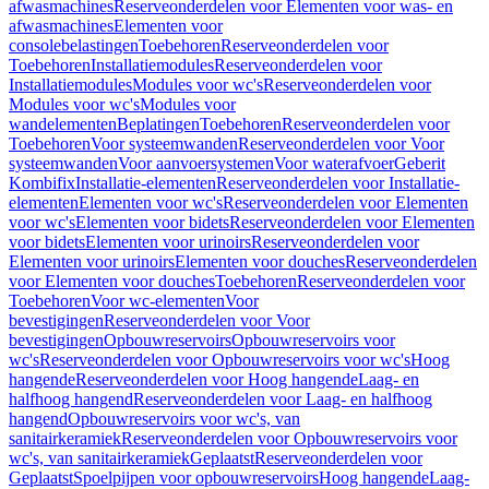
afwasmachines
Reserveonderdelen voor Elementen voor was- en
afwasmachines
Elementen voor
consolebelastingen
Toebehoren
Reserveonderdelen voor
Toebehoren
Installatiemodules
Reserveonderdelen voor
Installatiemodules
Modules voor wc's
Reserveonderdelen voor
Modules voor wc's
Modules voor
wandelementen
Beplatingen
Toebehoren
Reserveonderdelen voor
Toebehoren
Voor systeemwanden
Reserveonderdelen voor Voor
systeemwanden
Voor aanvoersystemen
Voor waterafvoer
Geberit
Kombifix
Installatie-elementen
Reserveonderdelen voor Installatie-
elementen
Elementen voor wc's
Reserveonderdelen voor Elementen
voor wc's
Elementen voor bidets
Reserveonderdelen voor Elementen
voor bidets
Elementen voor urinoirs
Reserveonderdelen voor
Elementen voor urinoirs
Elementen voor douches
Reserveonderdelen
voor Elementen voor douches
Toebehoren
Reserveonderdelen voor
Toebehoren
Voor wc-elementen
Voor
bevestigingen
Reserveonderdelen voor Voor
bevestigingen
Opbouwreservoirs
Opbouwreservoirs voor
wc's
Reserveonderdelen voor Opbouwreservoirs voor wc's
Hoog
hangende
Reserveonderdelen voor Hoog hangende
Laag- en
halfhoog hangend
Reserveonderdelen voor Laag- en halfhoog
hangend
Opbouwreservoirs voor wc's, van
sanitairkeramiek
Reserveonderdelen voor Opbouwreservoirs voor
wc's, van sanitairkeramiek
Geplaatst
Reserveonderdelen voor
Geplaatst
Spoelpijpen voor opbouwreservoirs
Hoog hangende
Laag-