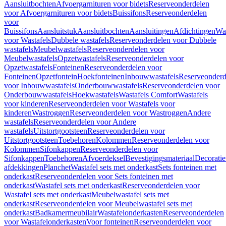
Aansluitbochten
Afvoergarnituren voor bidets
Reserveonderdelen
voor Afvoergarnituren voor bidets
Buissifons
Reserveonderdelen
voor
Buissifons
Aansluitstuk
Aansluitbochten
Aansluitingen
Afdichtingen
Was
voor Wastafels
Dubbele wastafels
Reserveonderdelen voor Dubbele
wastafels
Meubelwastafels
Reserveonderdelen voor
Meubelwastafels
Opzetwastafels
Reserveonderdelen voor
Opzetwastafels
Fonteinen
Reserveonderdelen voor
Fonteinen
Opzetfontein
Hoekfonteinen
Inbouwwastafels
Reserveonderd
voor Inbouwwastafels
Onderbouwwastafels
Reserveonderdelen voor
Onderbouwwastafels
Hoekwastafels
Wastafels Comfort
Wastafels
voor kinderen
Reserveonderdelen voor Wastafels voor
kinderen
Wastroggen
Reserveonderdelen voor Wastroggen
Andere
wastafels
Reserveonderdelen voor Andere
wastafels
Uitstortgootsteen
Reserveonderdelen voor
Uitstortgootsteen
Toebehoren
Kolommen
Reserveonderdelen voor
Kolommen
Sifonkappen
Reserveonderdelen voor
Sifonkappen
Toebehoren
Afvoerdeksel
Bevestigingsmateriaal
Decorati
afdekkingen
Planchet
Wastafel sets met onderkast
Sets fonteinen met
onderkast
Reserveonderdelen voor Sets fonteinen met
onderkast
Wastafel sets met onderkast
Reserveonderdelen voor
Wastafel sets met onderkast
Meubelwastafel sets met
onderkast
Reserveonderdelen voor Meubelwastafel sets met
onderkast
Badkamermeubilair
Wastafelonderkasten
Reserveonderdelen
voor Wastafelonderkasten
Voor fonteinen
Reserveonderdelen voor