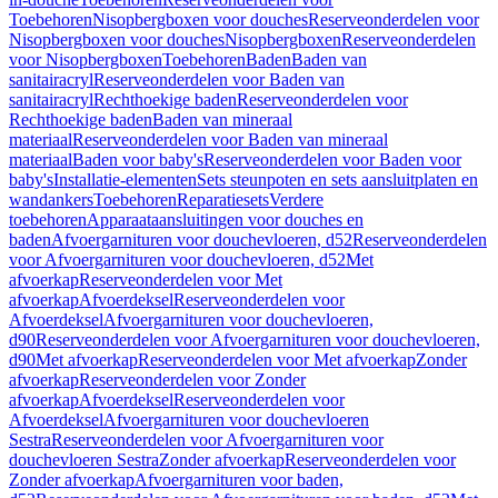
Toebehoren
Nisopbergboxen voor douches
Reserveonderdelen voor
Nisopbergboxen voor douches
Nisopbergboxen
Reserveonderdelen
voor Nisopbergboxen
Toebehoren
Baden
Baden van
sanitairacryl
Reserveonderdelen voor Baden van
sanitairacryl
Rechthoekige baden
Reserveonderdelen voor
Rechthoekige baden
Baden van mineraal
materiaal
Reserveonderdelen voor Baden van mineraal
materiaal
Baden voor baby's
Reserveonderdelen voor Baden voor
baby's
Installatie-elementen
Sets steunpoten en sets aansluitplaten en
wandankers
Toebehoren
Reparatiesets
Verdere
toebehoren
Apparaataansluitingen voor douches en
baden
Afvoergarnituren voor douchevloeren, d52
Reserveonderdelen
voor Afvoergarnituren voor douchevloeren, d52
Met
afvoerkap
Reserveonderdelen voor Met
afvoerkap
Afvoerdeksel
Reserveonderdelen voor
Afvoerdeksel
Afvoergarnituren voor douchevloeren,
d90
Reserveonderdelen voor Afvoergarnituren voor douchevloeren,
d90
Met afvoerkap
Reserveonderdelen voor Met afvoerkap
Zonder
afvoerkap
Reserveonderdelen voor Zonder
afvoerkap
Afvoerdeksel
Reserveonderdelen voor
Afvoerdeksel
Afvoergarnituren voor douchevloeren
Sestra
Reserveonderdelen voor Afvoergarnituren voor
douchevloeren Sestra
Zonder afvoerkap
Reserveonderdelen voor
Zonder afvoerkap
Afvoergarnituren voor baden,