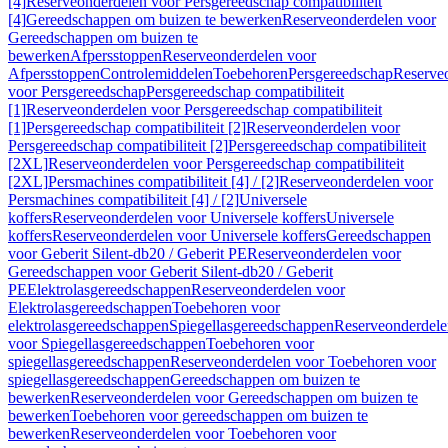
[4]
Reserveonderdelen voor Persgereedschap compatibiliteit
[4]
Gereedschappen om buizen te bewerken
Reserveonderdelen voor
Gereedschappen om buizen te
bewerken
Afpersstoppen
Reserveonderdelen voor
Afpersstoppen
Controlemiddelen
Toebehoren
Persgereedschap
Reserve
voor Persgereedschap
Persgereedschap compatibiliteit
[1]
Reserveonderdelen voor Persgereedschap compatibiliteit
[1]
Persgereedschap compatibiliteit [2]
Reserveonderdelen voor
Persgereedschap compatibiliteit [2]
Persgereedschap compatibiliteit
[2XL]
Reserveonderdelen voor Persgereedschap compatibiliteit
[2XL]
Persmachines compatibiliteit [4] / [2]
Reserveonderdelen voor
Persmachines compatibiliteit [4] / [2]
Universele
koffers
Reserveonderdelen voor Universele koffers
Universele
koffers
Reserveonderdelen voor Universele koffers
Gereedschappen
voor Geberit Silent-db20 / Geberit PE
Reserveonderdelen voor
Gereedschappen voor Geberit Silent-db20 / Geberit
PE
Elektrolasgereedschappen
Reserveonderdelen voor
Elektrolasgereedschappen
Toebehoren voor
elektrolasgereedschappen
Spiegellasgereedschappen
Reserveonderdele
voor Spiegellasgereedschappen
Toebehoren voor
spiegellasgereedschappen
Reserveonderdelen voor Toebehoren voor
spiegellasgereedschappen
Gereedschappen om buizen te
bewerken
Reserveonderdelen voor Gereedschappen om buizen te
bewerken
Toebehoren voor gereedschappen om buizen te
bewerken
Reserveonderdelen voor Toebehoren voor