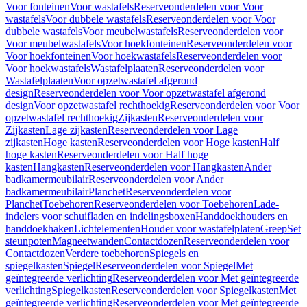
Voor fonteinen
Voor wastafels
Reserveonderdelen voor Voor
wastafels
Voor dubbele wastafels
Reserveonderdelen voor Voor
dubbele wastafels
Voor meubelwastafels
Reserveonderdelen voor
Voor meubelwastafels
Voor hoekfonteinen
Reserveonderdelen voor
Voor hoekfonteinen
Voor hoekwastafels
Reserveonderdelen voor
Voor hoekwastafels
Wastafelplaaten
Reserveonderdelen voor
Wastafelplaaten
Voor opzetwastafel afgerond
design
Reserveonderdelen voor Voor opzetwastafel afgerond
design
Voor opzetwastafel rechthoekig
Reserveonderdelen voor Voor
opzetwastafel rechthoekig
Zijkasten
Reserveonderdelen voor
Zijkasten
Lage zijkasten
Reserveonderdelen voor Lage
zijkasten
Hoge kasten
Reserveonderdelen voor Hoge kasten
Half
hoge kasten
Reserveonderdelen voor Half hoge
kasten
Hangkasten
Reserveonderdelen voor Hangkasten
Ander
badkamermeubilair
Reserveonderdelen voor Ander
badkamermeubilair
Planchet
Reserveonderdelen voor
Planchet
Toebehoren
Reserveonderdelen voor Toebehoren
Lade-
indelers voor schuifladen en indelingsboxen
Handdoekhouders en
handdoekhaken
Lichtelementen
Houder voor wastafelplaten
Greep
Set
steunpoten
Magneetwanden
Contactdozen
Reserveonderdelen voor
Contactdozen
Verdere toebehoren
Spiegels en
spiegelkasten
Spiegel
Reserveonderdelen voor Spiegel
Met
geïntegreerde verlichting
Reserveonderdelen voor Met geïntegreerde
verlichting
Spiegelkasten
Reserveonderdelen voor Spiegelkasten
Met
geïntegreerde verlichting
Reserveonderdelen voor Met geïntegreerde