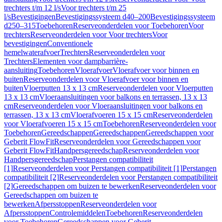
trechters t/m 12 l/s
Voor trechters t/m 25
l/s
Bevestigingen
Bevestigingssysteem d40–200
Bevestigingssysteem
d250–315
Toebehoren
Reserveonderdelen voor Toebehoren
Voor
trechters
Reserveonderdelen voor Voor trechters
Voor
bevestigingen
Conventionele
hemelwaterafvoer
Trechters
Reserveonderdelen voor
Trechters
Elementen voor dampbarrière-
aansluiting
Toebehoren
Vloerafvoer
Vloerafvoer voor binnen en
buiten
Reserveonderdelen voor Vloerafvoer voor binnen en
buiten
Vloerputten 13 x 13 cm
Reserveonderdelen voor Vloerputten
13 x 13 cm
Vloeraansluitingen voor balkons en terrassen, 13 x 13
cm
Reserveonderdelen voor Vloeraansluitingen voor balkons en
terrassen, 13 x 13 cm
Vloerafvoeren 15 x 15 cm
Reserveonderdelen
voor Vloerafvoeren 15 x 15 cm
Toebehoren
Reserveonderdelen voor
Toebehoren
Gereedschappen
Gereedschappen
Gereedschappen voor
Geberit FlowFit
Reserveonderdelen voor Gereedschappen voor
Geberit FlowFit
Handpersgereedschap
Reserveonderdelen voor
Handpersgereedschap
Perstangen compatibiliteit
[1]
Reserveonderdelen voor Perstangen compatibiliteit [1]
Perstangen
compatibiliteit [2]
Reserveonderdelen voor Perstangen compatibiliteit
[2]
Gereedschappen om buizen te bewerken
Reserveonderdelen voor
Gereedschappen om buizen te
bewerken
Afpersstoppen
Reserveonderdelen voor
Afpersstoppen
Controlemiddelen
Toebehoren
Reserveonderdelen
voor Toebehoren
Gereedschappen voor Geberit