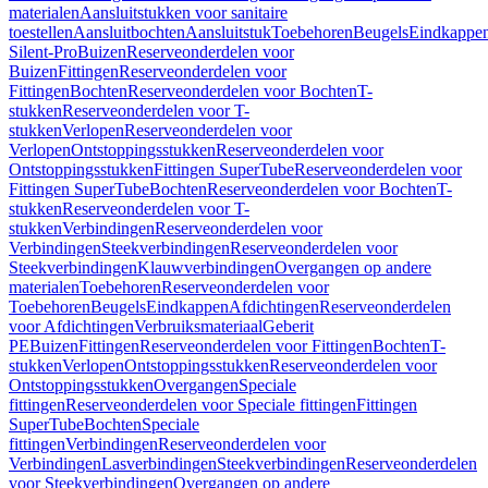
materialen
Aansluitstukken voor sanitaire
toestellen
Aansluitbochten
Aansluitstuk
Toebehoren
Beugels
Eindkappe
Silent-Pro
Buizen
Reserveonderdelen voor
Buizen
Fittingen
Reserveonderdelen voor
Fittingen
Bochten
Reserveonderdelen voor Bochten
T-
stukken
Reserveonderdelen voor T-
stukken
Verlopen
Reserveonderdelen voor
Verlopen
Ontstoppingsstukken
Reserveonderdelen voor
Ontstoppingsstukken
Fittingen SuperTube
Reserveonderdelen voor
Fittingen SuperTube
Bochten
Reserveonderdelen voor Bochten
T-
stukken
Reserveonderdelen voor T-
stukken
Verbindingen
Reserveonderdelen voor
Verbindingen
Steekverbindingen
Reserveonderdelen voor
Steekverbindingen
Klauwverbindingen
Overgangen op andere
materialen
Toebehoren
Reserveonderdelen voor
Toebehoren
Beugels
Eindkappen
Afdichtingen
Reserveonderdelen
voor Afdichtingen
Verbruiksmateriaal
Geberit
PE
Buizen
Fittingen
Reserveonderdelen voor Fittingen
Bochten
T-
stukken
Verlopen
Ontstoppingsstukken
Reserveonderdelen voor
Ontstoppingsstukken
Overgangen
Speciale
fittingen
Reserveonderdelen voor Speciale fittingen
Fittingen
SuperTube
Bochten
Speciale
fittingen
Verbindingen
Reserveonderdelen voor
Verbindingen
Lasverbindingen
Steekverbindingen
Reserveonderdelen
voor Steekverbindingen
Overgangen op andere