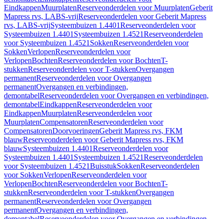
Eindkappen
Muurplaten
Reserveonderdelen voor Muurplaten
Geberit
Mapress rvs, LABS-vrij
Reserveonderdelen voor Geberit Mapress
rvs, LABS-vrij
Systeembuizen 1.4401
Reserveonderdelen voor
Systeembuizen 1.4401
Systeembuizen 1.4521
Reserveonderdelen
voor Systeembuizen 1.4521
Sokken
Reserveonderdelen voor
Sokken
Verlopen
Reserveonderdelen voor
Verlopen
Bochten
Reserveonderdelen voor Bochten
T-
stukken
Reserveonderdelen voor T-stukken
Overgangen
permanent
Reserveonderdelen voor Overgangen
permanent
Overgangen en verbindingen,
demontabel
Reserveonderdelen voor Overgangen en verbindingen,
demontabel
Eindkappen
Reserveonderdelen voor
Eindkappen
Muurplaten
Reserveonderdelen voor
Muurplaten
Compensatoren
Reserveonderdelen voor
Compensatoren
Doorvoeringen
Geberit Mapress rvs, FKM
blauw
Reserveonderdelen voor Geberit Mapress rvs, FKM
blauw
Systeembuizen 1.4401
Reserveonderdelen voor
Systeembuizen 1.4401
Systeembuizen 1.4521
Reserveonderdelen
voor Systeembuizen 1.4521
Buisstuk
Sokken
Reserveonderdelen
voor Sokken
Verlopen
Reserveonderdelen voor
Verlopen
Bochten
Reserveonderdelen voor Bochten
T-
stukken
Reserveonderdelen voor T-stukken
Overgangen
permanent
Reserveonderdelen voor Overgangen
permanent
Overgangen en verbindingen,
demontabel
Reserveonderdelen voor Overgangen en verbindingen,