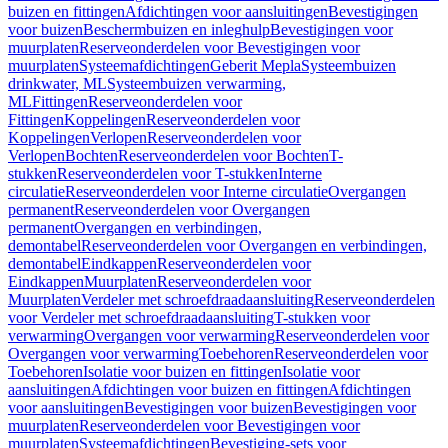
buizen en fittingen
Afdichtingen voor aansluitingen
Bevestigingen
voor buizen
Beschermbuizen en inleghulp
Bevestigingen voor
muurplaten
Reserveonderdelen voor Bevestigingen voor
muurplaten
Systeemafdichtingen
Geberit Mepla
Systeembuizen
drinkwater, ML
Systeembuizen verwarming,
ML
Fittingen
Reserveonderdelen voor
Fittingen
Koppelingen
Reserveonderdelen voor
Koppelingen
Verlopen
Reserveonderdelen voor
Verlopen
Bochten
Reserveonderdelen voor Bochten
T-
stukken
Reserveonderdelen voor T-stukken
Interne
circulatie
Reserveonderdelen voor Interne circulatie
Overgangen
permanent
Reserveonderdelen voor Overgangen
permanent
Overgangen en verbindingen,
demontabel
Reserveonderdelen voor Overgangen en verbindingen,
demontabel
Eindkappen
Reserveonderdelen voor
Eindkappen
Muurplaten
Reserveonderdelen voor
Muurplaten
Verdeler met schroefdraadaansluiting
Reserveonderdelen
voor Verdeler met schroefdraadaansluiting
T-stukken voor
verwarming
Overgangen voor verwarming
Reserveonderdelen voor
Overgangen voor verwarming
Toebehoren
Reserveonderdelen voor
Toebehoren
Isolatie voor buizen en fittingen
Isolatie voor
aansluitingen
Afdichtingen voor buizen en fittingen
Afdichtingen
voor aansluitingen
Bevestigingen voor buizen
Bevestigingen voor
muurplaten
Reserveonderdelen voor Bevestigingen voor
muurplaten
Systeemafdichtingen
Bevestiging-sets voor