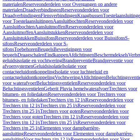
materialen
Reserveonderdelen voor Overgangen op andere
materialen
Draadverbindingen
Reserveonderdelen voor
Draadverbindingen
Flensverbindingen
Kraagbussen
Toestelaansluiting
voor Toestelaansluitingen
Aansluitbochten
Reserveonderdelen voor
Aansluitbochten
Aansluitmoffen
Reserveonderdelen voor
Aansluitmoffen
Aansluitstukken
Reserveonderdelen voor
Aansluitstukken
Buissifons
Reserveonderdelen voor Buissifons
S-
sifons
Reserveonderdelen voor S-
sifons
Toebehoren
Beugels
Bevestigingen voor
beugels
Draagschalen
Eindkappen
Afdichtingen
Beschermdeksels
Verbr
geluidsisolatie en vochtwering
Brandpreventie
Brandpreventie voor
afvoersystemen
Geluidsisolatie
Isolatie voor
contactgeluidontkoppeling
Isolatie voor luchtgeluid en
contactgeluidontkoppeling
Vochtwering
Afdichtingen
Beluchtingsventi
voor waterafvoer
Beluchtingsventielen
Reserveonderdelen voor
Beluchtingsventielen
Geberit Pluvia hemelwaterafvoer
Trechters voor
bitumen- en foliedaken
Reserveonderdelen voor Trechters voor
bitumen- en foliedaken
Trechters t/m 12 l/s
Reserveonderdelen voor
Trechters t/m 12 l/s
Trechters t/m 25 l/s
Reserveonderdelen voor
Trechters t/m 25 l/s
Trechters voor goten
Reserveonderdelen voor
Trechters voor goten
Trechters t/m 12 l/s
Reserveonderdelen voor
Trechters t/m 12 l/s
Trechters t/m 25 l/s
Reserveonderdelen voor
Trechters t/m 25 l/s
Elementen voor dampbarrière-
aansluiting
Reserveonderdelen voor Elementen voor dampbarrière-
aansluiting
Voor trechters t/m 12 l/s
Reserveonderdelen voor Voor