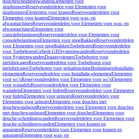
douchescheidingswanden
Elementen voor
slophoppers
Reserveonderdelen voor Elementen voor
slophoppers
Elementen voor kranen
Reserveonderdelen voor
Elementen voor kranen
Elementen voor was- en
afwasmachines
Reserveonderdelen voor Elementen voor was- en
afwasmachines
Elementen voor
consolebelastingen
Reserveonderdelen voor Elementen voor
consolebelastingen
Elementen voor spoelbakken
Reserveonderdelen
voor Elementen voor spoelbakken
Toebehoren
Reserveonderdelen
voor Toebehoren
Geberit GIS
Systeemwanden
Reserveonderdelen
voor Systeemwanden
Draagsystemen
Toebehoren voor
prefabricages
Reserveonderdelen voor Toebehoren voor
prefabricages
Toebehoren voor geluidsisolatie
Beplatingen
Installatie-
elementen
Reserveonderdelen voor Installatie-elementen
Elementen
voor wc's
Reserveonderdelen voor Elementen voor wc's
Elementen
voor wastafels
Reserveonderdelen voor Elementen voor
wastafels
Elementen voor bidets
Reserveonderdelen voor Elementen
voor bidets
Elementen voor urinoirs
Reserveonderdelen voor
Elementen voor urinoirs
Elementen voor douches met
douchewandgoot
Reserveonderdelen voor Elementen voor douches
met douchewandgoot
Elementen voor douches
Elementen voor
douche-scheidingswanden
Reserveonderdelen voor Elementen voor
douche-scheidingswanden
Elementen voor kranen en
apparaten
Reserveonderdelen voor Elementen voor kranen en
apparaten
Elementen voor was- en