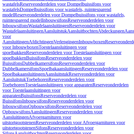
wastafels
Reserveonderdelen voor Dompelbuissifons voor
wastafels
Dompelbuissifons voor wastafels, ruimtesparend
model
Reserveonderdelen voor Dompelbuissifons voor wastafels,
ruimtesparend model
Inbouwsifons
Reserveonderdelen voor
Inbouwsifons
Wastafelaansluitingen
Reserveonderdelen voor
Wastafelaansluitingen
Aansluitstuk
Aansluitbochten
Abdeckungen
Aans
voor
Aansluitingen
Afdichtingen
Verlengingen
Inbouwboxen
Reserveonderd
voor Inbouwboxen
Toestelaansluitingen voor
spoelbakken
Reserveonderdelen voor Toestelaansluitingen voor
spoelbakken
Buissifons
Reserveonderdelen voor
Buissifons
Dubbelkamersifons
Reserveonderdelen voor
Dubbelkamersifons
Spoelbakaansluitingen
Reserveonderdelen voor
Spoelbakaansluitingen
Aansluitstuk
Reserveonderdelen voor
Aansluitstuk
Toebehoren
Reserveonderdelen voor
Toebehoren
Toestelaansluitingen voor apparaten
Reserveonderdelen
voor Toestelaansluitingen voor
apparaten
Buissifons
Reserveonderdelen voor
Buissifons
Inbouwsifons
Reserveonderdelen voor
Inbouwsifons
Opbouwsifons
Reserveonderdelen voor
Opbouwsifons
Aansluitingen
Reserveonderdelen voor
Aansluitingen
Afvoergarnituren voor
uitstortgootstenen
Reserveonderdelen voor Afvoergarnituren voor
uitstortgootstenen
Sifons
Reserveonderdelen voor
Sifons
Aansluitbochten
Reserveonderdelen voor