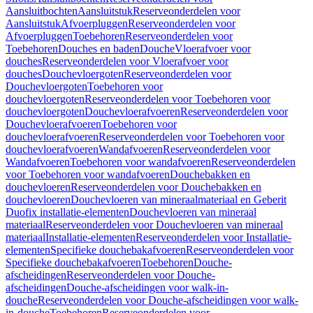
Aansluitbochten
Aansluitstuk
Reserveonderdelen voor
Aansluitstuk
Afvoerpluggen
Reserveonderdelen voor
Afvoerpluggen
Toebehoren
Reserveonderdelen voor
Toebehoren
Douches en baden
Douche
Vloerafvoer voor
douches
Reserveonderdelen voor Vloerafvoer voor
douches
Douchevloergoten
Reserveonderdelen voor
Douchevloergoten
Toebehoren voor
douchevloergoten
Reserveonderdelen voor Toebehoren voor
douchevloergoten
Douchevloerafvoeren
Reserveonderdelen voor
Douchevloerafvoeren
Toebehoren voor
douchevloerafvoeren
Reserveonderdelen voor Toebehoren voor
douchevloerafvoeren
Wandafvoeren
Reserveonderdelen voor
Wandafvoeren
Toebehoren voor wandafvoeren
Reserveonderdelen
voor Toebehoren voor wandafvoeren
Douchebakken en
douchevloeren
Reserveonderdelen voor Douchebakken en
douchevloeren
Douchevloeren van mineraalmateriaal en Geberit
Duofix installatie-elementen
Douchevloeren van mineraal
materiaal
Reserveonderdelen voor Douchevloeren van mineraal
materiaal
Installatie-elementen
Reserveonderdelen voor Installatie-
elementen
Specifieke douchebakafvoeren
Reserveonderdelen voor
Specifieke douchebakafvoeren
Toebehoren
Douche-
afscheidingen
Reserveonderdelen voor Douche-
afscheidingen
Douche-afscheidingen voor walk-in-
douche
Reserveonderdelen voor Douche-afscheidingen voor walk-
in-douche
Toebehoren
Reserveonderdelen voor