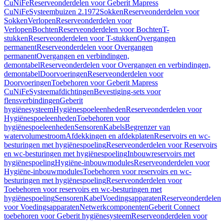
CuNiFe
Reserveonderdelen voor Geberit Mapress
CuNiFe
Systeembuizen 2.1972
Sokken
Reserveonderdelen voor
Sokken
Verlopen
Reserveonderdelen voor
Verlopen
Bochten
Reserveonderdelen voor Bochten
T-
stukken
Reserveonderdelen voor T-stukken
Overgangen
permanent
Reserveonderdelen voor Overgangen
permanent
Overgangen en verbindingen,
demontabel
Reserveonderdelen voor Overgangen en verbindingen,
demontabel
Doorvoeringen
Reserveonderdelen voor
Doorvoeringen
Toebehoren voor Geberit Mapress
CuNiFe
Systeemafdichtingen
Bevestiging-sets voor
flensverbindingen
Geberit
hygiënesysteem
Hygiënespoeleenheden
Reserveonderdelen voor
Hygiënespoeleenheden
Toebehoren voor
hygiënespoeleenheden
Sensoren
Kabels
Begrenzer van
watervolumestroom
Afdekkingen en afdekplaten
Reservoirs en wc-
besturingen met hygiënespoeling
Reserveonderdelen voor Reservoirs
en wc-besturingen met hygiënespoeling
Inbouwreservoirs met
hygiënespoeling
Hygiëne-inbouwmodules
Reserveonderdelen voor
Hygiëne-inbouwmodules
Toebehoren voor reservoirs en wc-
besturingen met hygiënespoeling
Reserveonderdelen voor
Toebehoren voor reservoirs en wc-besturingen met
hygiënespoeling
Sensoren
Kabel
Voedingsapparaten
Reserveonderdelen
voor Voedingsapparaten
Netwerkcomponenten
Geberit Connect
toebehoren voor Geberit hygiënesysteem
Reserveonderdelen voor