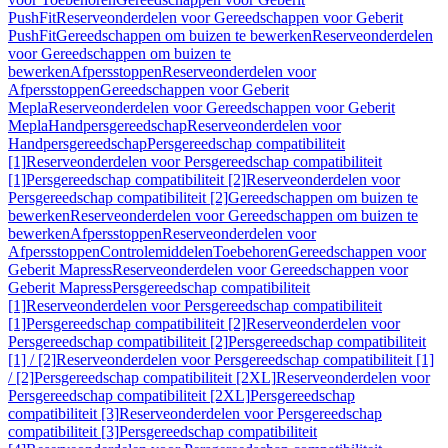
PushFit
Reserveonderdelen voor Gereedschappen voor Geberit
PushFit
Gereedschappen om buizen te bewerken
Reserveonderdelen
voor Gereedschappen om buizen te
bewerken
Afpersstoppen
Reserveonderdelen voor
Afpersstoppen
Gereedschappen voor Geberit
Mepla
Reserveonderdelen voor Gereedschappen voor Geberit
Mepla
Handpersgereedschap
Reserveonderdelen voor
Handpersgereedschap
Persgereedschap compatibiliteit
[1]
Reserveonderdelen voor Persgereedschap compatibiliteit
[1]
Persgereedschap compatibiliteit [2]
Reserveonderdelen voor
Persgereedschap compatibiliteit [2]
Gereedschappen om buizen te
bewerken
Reserveonderdelen voor Gereedschappen om buizen te
bewerken
Afpersstoppen
Reserveonderdelen voor
Afpersstoppen
Controlemiddelen
Toebehoren
Gereedschappen voor
Geberit Mapress
Reserveonderdelen voor Gereedschappen voor
Geberit Mapress
Persgereedschap compatibiliteit
[1]
Reserveonderdelen voor Persgereedschap compatibiliteit
[1]
Persgereedschap compatibiliteit [2]
Reserveonderdelen voor
Persgereedschap compatibiliteit [2]
Persgereedschap compatibiliteit
[1] / [2]
Reserveonderdelen voor Persgereedschap compatibiliteit [1]
/ [2]
Persgereedschap compatibiliteit [2XL]
Reserveonderdelen voor
Persgereedschap compatibiliteit [2XL]
Persgereedschap
compatibiliteit [3]
Reserveonderdelen voor Persgereedschap
compatibiliteit [3]
Persgereedschap compatibiliteit