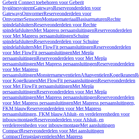
Geberit Connect toebehoren voor Geberit
hygiënesysteem
Gateways
Reserveonderdelen voor
Gateways
Omvormer
Reserveonderdelen voor
Omvormer
Sensoren
Montagemateriaal
Basisarmaturen
Rechte
spindelafsluiters
Reserveonderdelen voor Rechte
spindelafsluiters
Met Mapress persaansluitingen
Reserveonderdelen
voor Met Mapress persaansluitingen
Schuine
spindelafsluiters
Reserveonderdelen voor Schuine
spindelafsluiters
Met FlowFit persaansluitingen
Reserveonderdelen
voor Met FlowFit persaansluitingen
Met Mepla
persaansluitingen
Reserveonderdelen voor Met Mepla
persaansluitingen
Met Mapress persaansluitingen
Reserveonderdelen
voor Met Mapress
persaansluitingen
Monsternameventielen
Aftapventielen
Kogelkranen
R
voor Kogelkranen
Met FlowFit persaansluitingen
Reserveonderdelen
voor Met FlowFit persaansluitingen
Met Mepla
persaansluitingen
Reserveonderdelen voor Met Mepla
persaansluitingen
Met Mapress persaansluitingen
Reserveonderdelen
voor Met Mapress persaansluitingen
Met Mapress persaansluitingen,
FKM blauw
Reserveonderdelen voor Met Mapress
persaansluitingen, FKM blauw
Afsluit- en verdelereenheden voor
inbouwmontage
Reserveonderdelen voor Afsluit- en
verdelereenheden voor inbouwmontage
Met aansluitingen
Compact
Reserveonderdelen voor Met aansluitingen
Compact
Terugslagventielen
Met Mapress