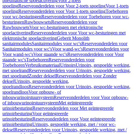
pneumatische spoelactivering
Voor 2-toets
spoeling
Reserveonderdelen voor Voor 2-toets spoeling
Voor 1-toets
spoeling
Reserveonderdelen voor Voor 1-toets spoeling
Toebehoren
voor wc-besturingen
Reserveonderdelen voor Toebehoren voor wc-
besturingen
Ruwbouwsets
Reserveonderdelen voor
Ruwbouwsets
Voor wc-besturingen met elektronische
spoelactivering
Reserveonderdelen voor Voor wc-besturingen met
elektronische spoelactivering
Geberit Monolith
sanitairmodules
Sanitairmodules voor wc's
Reserveonderdelen voor
Sanitairmodules voor wc's
Voor wand-wc's
Reserveonderdelen voor
Voor wand-wc's
Voor staande wc's
Reserveonderdelen voor Voor
staande wc's
Toebehoren
Reserveonderdelen voor
Toebehoren
Verbruiksmateriaal
Urinoirs
Urinoirs, gespoelde werking,
met spoelrand
Reserveonderdelen voor Urinoirs, gespoelde werking,
met spoelrand
Zonder deksel
Reserveonderdelen voor Zonder
deksel
Urinoirs, gespoelde werking,
spoelrandloos
Reserveonderdelen voor Urinoirs, gespoelde werking,
spoelrandloos
Voor opbouw- of
inbouwurinoirstuursysteem
Reserveonderdelen voor Voor opbouw-
of inbouwurinoirstuursysteem
Met geïntegreerde
urinoirbesturing
Reserveonderdelen voor Met geïntegreerde
urinoirbesturing
Voor geïntegreerde
urinoirbesturing
Reserveonderdelen voor Voor geïntegreerde
urinoirbesturing
Urinoirs, gespoelde werking, met / voor wc-
deksel
Reserveonderdelen voor Urinoirs, gespoelde werking, met /