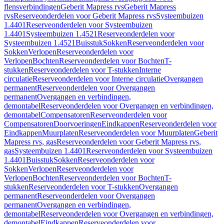
flensverbindingen
Geberit Mapress rvs
Geberit Mapress
rvs
Reserveonderdelen voor Geberit Mapress rvs
Systeembuizen
1.4401
Reserveonderdelen voor Systeembuizen
1.4401
Systeembuizen 1.4521
Reserveonderdelen voor
Systeembuizen 1.4521
Buisstuk
Sokken
Reserveonderdelen voor
Sokken
Verlopen
Reserveonderdelen voor
Verlopen
Bochten
Reserveonderdelen voor Bochten
T-
stukken
Reserveonderdelen voor T-stukken
Interne
circulatie
Reserveonderdelen voor Interne circulatie
Overgangen
permanent
Reserveonderdelen voor Overgangen
permanent
Overgangen en verbindingen,
demontabel
Reserveonderdelen voor Overgangen en verbindingen,
demontabel
Compensatoren
Reserveonderdelen voor
Compensatoren
Doorvoeringen
Eindkappen
Reserveonderdelen voor
Eindkappen
Muurplaten
Reserveonderdelen voor Muurplaten
Geberit
Mapress rvs, gas
Reserveonderdelen voor Geberit Mapress rvs,
gas
Systeembuizen 1.4401
Reserveonderdelen voor Systeembuizen
1.4401
Buisstuk
Sokken
Reserveonderdelen voor
Sokken
Verlopen
Reserveonderdelen voor
Verlopen
Bochten
Reserveonderdelen voor Bochten
T-
stukken
Reserveonderdelen voor T-stukken
Overgangen
permanent
Reserveonderdelen voor Overgangen
permanent
Overgangen en verbindingen,
demontabel
Reserveonderdelen voor Overgangen en verbindingen,
demontabel
Eindkappen
Reserveonderdelen voor