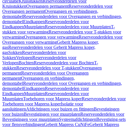
circulatie
Kruisstukken
Reserveonderdelen voor
Kruisstukken
Overgangen permanent
Reserveonderdelen voor
Overgangen permanent
Overgangen en verbindingen,
demontabel
Reserveonderdelen voor Overgangen en verbindingen,
demontabel
Eindkappen
Reserveonderdelen voor
Eindkappen
Muurplaten
Reserveonderdelen voor Muurplaten
T-
stukken voor verwarming
Reserveonderdelen voor T-stukken voor
verwarming
Overgangen voor verwarming
Reserveonderdelen voor
Overgangen voor verwarming
Geberit Mapress koper,
gas
Reserveonderdelen voor Geberit Mapress koper,
gas
Sokken
Reserveonderdelen voor
Sokken
Verlopen
Reserveonderdelen voor
Verlopen
Bochten
Reserveonderdelen voor Bochten
T-
stukken
Reserveonderdelen voor T-stukken
Overgangen
permanent
Reserveonderdelen voor Overgangen
permanent
Overgangen en verbindingen,
demontabel
Reserveonderdelen voor Overgangen en verbindingen,
demontabel
Eindkappen
Reserveonderdelen voor
Eindkappen
Muurplaten
Reserveonderdelen voor
Muurplaten
Toebehoren voor Mapress koper
Reserveonderdelen voor
Toebehoren voor Mapress koper
Isolatie voor
aansluitingen
Afdichtingen voor buizen en fittingen
Bevestigingen
voor buizen
Bevestigingen voor muurplaten
Reserveonderdelen voor
Bevestigingen voor muurplaten
Systeemafdichtingen
Bevestiging-sets
voor flensverbindingen
Geberit Mapress CuNiFe
Geberit Mapress