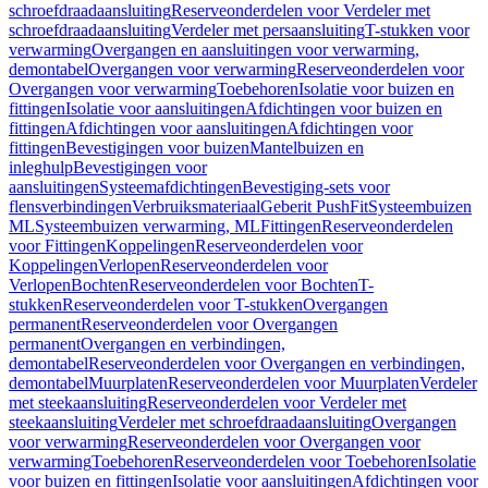
schroefdraadaansluiting
Reserveonderdelen voor Verdeler met
schroefdraadaansluiting
Verdeler met persaansluiting
T-stukken voor
verwarming
Overgangen en aansluitingen voor verwarming,
demontabel
Overgangen voor verwarming
Reserveonderdelen voor
Overgangen voor verwarming
Toebehoren
Isolatie voor buizen en
fittingen
Isolatie voor aansluitingen
Afdichtingen voor buizen en
fittingen
Afdichtingen voor aansluitingen
Afdichtingen voor
fittingen
Bevestigingen voor buizen
Mantelbuizen en
inleghulp
Bevestigingen voor
aansluitingen
Systeemafdichtingen
Bevestiging-sets voor
flensverbindingen
Verbruiksmateriaal
Geberit PushFit
Systeembuizen
ML
Systeembuizen verwarming, ML
Fittingen
Reserveonderdelen
voor Fittingen
Koppelingen
Reserveonderdelen voor
Koppelingen
Verlopen
Reserveonderdelen voor
Verlopen
Bochten
Reserveonderdelen voor Bochten
T-
stukken
Reserveonderdelen voor T-stukken
Overgangen
permanent
Reserveonderdelen voor Overgangen
permanent
Overgangen en verbindingen,
demontabel
Reserveonderdelen voor Overgangen en verbindingen,
demontabel
Muurplaten
Reserveonderdelen voor Muurplaten
Verdeler
met steekaansluiting
Reserveonderdelen voor Verdeler met
steekaansluiting
Verdeler met schroefdraadaansluiting
Overgangen
voor verwarming
Reserveonderdelen voor Overgangen voor
verwarming
Toebehoren
Reserveonderdelen voor Toebehoren
Isolatie
voor buizen en fittingen
Isolatie voor aansluitingen
Afdichtingen voor