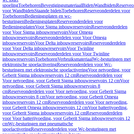
spoeling
Toebehoren
Bevestigingsmateriaal
Bidets
Wandbidets
Reserveo
voor Wandbidets
Staande bidets
Toebehoren
Reserveonderdelen voor
Toebehoren
Bedieningsplaten en wc-
besturingen
Bedieningsplaten
Reserveonderdelen voor
Bedieningsplaten
Voor Sigma inbouwreservoirs
Reserveonderdelen
voor Voor Sigma inbouwreservoirs
Voor Omega
inbouwreservoirs
Reserveonderdelen voor Voor Omega
inbouwreservoirs
Voor Delta inbouwreservoirs
Reserveonderdelen
voor Voor Delta inbouwreservoirs
Voor Twinline
inbouwreservoirs
Reserveonderdelen voor Voor Twinline
inbouwreservoirs
Toebehoren
Verbruiksmateriaal
Wc-besturingen met
elektronische spoelactivering
Reserveonderdelen voor Wc-
besturingen met elektronische spoelactivering
Voor netvoeding, voor
Geberit Sigma inbouwreservoirs 12 cm
Reserveonderdelen voor
Voor netvoeding, voor Geberit Sigma inbouwreservoirs 12 cm
Voor
netvoeding, voor Geberit Sigma inbouwreservoirs 8
cm
Reserveonderdelen voor Voor netvoeding, voor Geberit Sigma
inbouwreservoirs 8 cm
Voor netvoeding, voor Geberit Omega
inbouwreservoirs 12 cm
Reserveonderdelen voor Voor netvoeding,
voor Geberit Omega inbouwreservoirs 12 cm
Voor batterijvoeding,
voor Geberit Sigma inbouwreservoirs 12 cm
Reserveonderdelen
voor Voor batterijvoeding, voor Geberit Sigma inbouwreservoirs 12
cm
Wc-besturingen met pneumatische
spoelactivering
Reserveonderdelen voor Wc-besturingen met