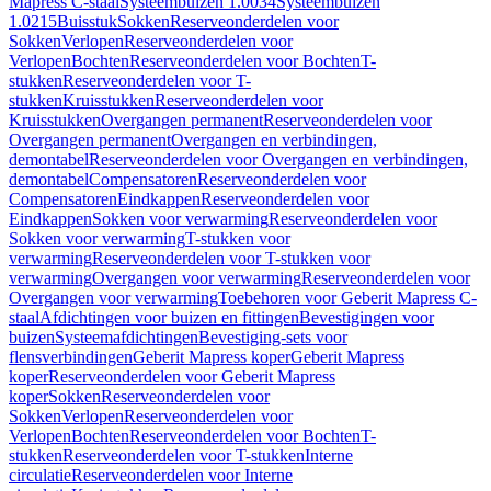
Mapress C-staal
Systeembuizen 1.0034
Systeembuizen
1.0215
Buisstuk
Sokken
Reserveonderdelen voor
Sokken
Verlopen
Reserveonderdelen voor
Verlopen
Bochten
Reserveonderdelen voor Bochten
T-
stukken
Reserveonderdelen voor T-
stukken
Kruisstukken
Reserveonderdelen voor
Kruisstukken
Overgangen permanent
Reserveonderdelen voor
Overgangen permanent
Overgangen en verbindingen,
demontabel
Reserveonderdelen voor Overgangen en verbindingen,
demontabel
Compensatoren
Reserveonderdelen voor
Compensatoren
Eindkappen
Reserveonderdelen voor
Eindkappen
Sokken voor verwarming
Reserveonderdelen voor
Sokken voor verwarming
T-stukken voor
verwarming
Reserveonderdelen voor T-stukken voor
verwarming
Overgangen voor verwarming
Reserveonderdelen voor
Overgangen voor verwarming
Toebehoren voor Geberit Mapress C-
staal
Afdichtingen voor buizen en fittingen
Bevestigingen voor
buizen
Systeemafdichtingen
Bevestiging-sets voor
flensverbindingen
Geberit Mapress koper
Geberit Mapress
koper
Reserveonderdelen voor Geberit Mapress
koper
Sokken
Reserveonderdelen voor
Sokken
Verlopen
Reserveonderdelen voor
Verlopen
Bochten
Reserveonderdelen voor Bochten
T-
stukken
Reserveonderdelen voor T-stukken
Interne
circulatie
Reserveonderdelen voor Interne