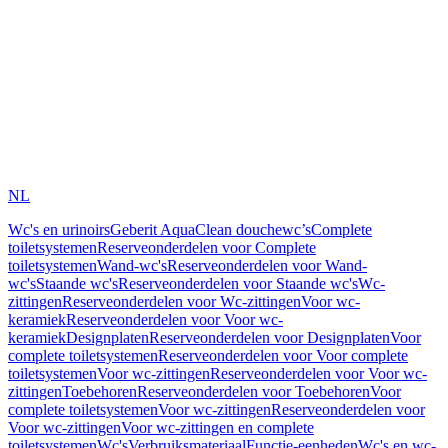
NL
Wc's en urinoirs
Geberit AquaClean douchewc’s
Complete
toiletsystemen
Reserveonderdelen voor Complete
toiletsystemen
Wand-wc's
Reserveonderdelen voor Wand-
wc's
Staande wc's
Reserveonderdelen voor Staande wc's
Wc-
zittingen
Reserveonderdelen voor Wc-zittingen
Voor wc-
keramiek
Reserveonderdelen voor Voor wc-
keramiek
Designplaten
Reserveonderdelen voor Designplaten
Voor
complete toiletsystemen
Reserveonderdelen voor Voor complete
toiletsystemen
Voor wc-zittingen
Reserveonderdelen voor Voor wc-
zittingen
Toebehoren
Reserveonderdelen voor Toebehoren
Voor
complete toiletsystemen
Voor wc-zittingen
Reserveonderdelen voor
Voor wc-zittingen
Voor wc-zittingen en complete
toiletsystemen
Wc's
Verbruiksmateriaal
Functie-eenheden
Wc's en wc-