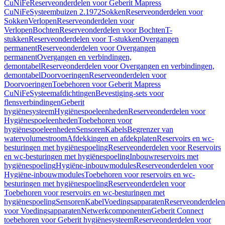
CuNiFe
Reserveonderdelen voor Geberit Mapress
CuNiFe
Systeembuizen 2.1972
Sokken
Reserveonderdelen voor
Sokken
Verlopen
Reserveonderdelen voor
Verlopen
Bochten
Reserveonderdelen voor Bochten
T-
stukken
Reserveonderdelen voor T-stukken
Overgangen
permanent
Reserveonderdelen voor Overgangen
permanent
Overgangen en verbindingen,
demontabel
Reserveonderdelen voor Overgangen en verbindingen,
demontabel
Doorvoeringen
Reserveonderdelen voor
Doorvoeringen
Toebehoren voor Geberit Mapress
CuNiFe
Systeemafdichtingen
Bevestiging-sets voor
flensverbindingen
Geberit
hygiënesysteem
Hygiënespoeleenheden
Reserveonderdelen voor
Hygiënespoeleenheden
Toebehoren voor
hygiënespoeleenheden
Sensoren
Kabels
Begrenzer van
watervolumestroom
Afdekkingen en afdekplaten
Reservoirs en wc-
besturingen met hygiënespoeling
Reserveonderdelen voor Reservoirs
en wc-besturingen met hygiënespoeling
Inbouwreservoirs met
hygiënespoeling
Hygiëne-inbouwmodules
Reserveonderdelen voor
Hygiëne-inbouwmodules
Toebehoren voor reservoirs en wc-
besturingen met hygiënespoeling
Reserveonderdelen voor
Toebehoren voor reservoirs en wc-besturingen met
hygiënespoeling
Sensoren
Kabel
Voedingsapparaten
Reserveonderdelen
voor Voedingsapparaten
Netwerkcomponenten
Geberit Connect
toebehoren voor Geberit hygiënesysteem
Reserveonderdelen voor