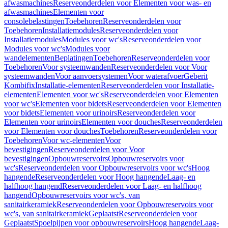
afwasmachines
Reserveonderdelen voor Elementen voor was- en
afwasmachines
Elementen voor
consolebelastingen
Toebehoren
Reserveonderdelen voor
Toebehoren
Installatiemodules
Reserveonderdelen voor
Installatiemodules
Modules voor wc's
Reserveonderdelen voor
Modules voor wc's
Modules voor
wandelementen
Beplatingen
Toebehoren
Reserveonderdelen voor
Toebehoren
Voor systeemwanden
Reserveonderdelen voor Voor
systeemwanden
Voor aanvoersystemen
Voor waterafvoer
Geberit
Kombifix
Installatie-elementen
Reserveonderdelen voor Installatie-
elementen
Elementen voor wc's
Reserveonderdelen voor Elementen
voor wc's
Elementen voor bidets
Reserveonderdelen voor Elementen
voor bidets
Elementen voor urinoirs
Reserveonderdelen voor
Elementen voor urinoirs
Elementen voor douches
Reserveonderdelen
voor Elementen voor douches
Toebehoren
Reserveonderdelen voor
Toebehoren
Voor wc-elementen
Voor
bevestigingen
Reserveonderdelen voor Voor
bevestigingen
Opbouwreservoirs
Opbouwreservoirs voor
wc's
Reserveonderdelen voor Opbouwreservoirs voor wc's
Hoog
hangende
Reserveonderdelen voor Hoog hangende
Laag- en
halfhoog hangend
Reserveonderdelen voor Laag- en halfhoog
hangend
Opbouwreservoirs voor wc's, van
sanitairkeramiek
Reserveonderdelen voor Opbouwreservoirs voor
wc's, van sanitairkeramiek
Geplaatst
Reserveonderdelen voor
Geplaatst
Spoelpijpen voor opbouwreservoirs
Hoog hangende
Laag-