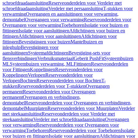
schroefdraadaansluiting
Reserveonderdelen voor Verdeler met
schroefdraadaansluiting
Verdeler met persaansluiting
T-stukken voor
verwarming
Overgangen en aansluitingen voor verwarming,
demontabel
Overgangen voor verwarming
Reserveonderdelen voor
Overgangen voor verwarming
Toebehoren
Isolatie voor buizen en
fittingen
Isolatie voor aansluitingen
Afdichtingen voor buizen en
fittingen
Afdichtingen voor aansluitingen
Afdichtingen voor
fittingen
Bevestigingen voor buizen
Mantelbuizen en
inleghulp
Bevestigingen voor
aansluitingen
Systeemafdichtingen
Bevestiging-sets voor
flensverbindingen
Verbruiksmateriaal
Geberit PushFit
Systeembuizen
ML
Systeembuizen verwarming, ML
Fittingen
Reserveonderdelen
voor Fittingen
Koppelingen
Reserveonderdelen voor
Koppelingen
Verlopen
Reserveonderdelen voor
Verlopen
Bochten
Reserveonderdelen voor Bochten
T-
stukken
Reserveonderdelen voor T-stukken
Overgangen
permanent
Reserveonderdelen voor Overgangen
permanent
Overgangen en verbindingen,
demontabel
Reserveonderdelen voor Overgangen en verbindingen,
demontabel
Muurplaten
Reserveonderdelen voor Muurplaten
Verdeler
met steekaansluiting
Reserveonderdelen voor Verdeler met
steekaansluiting
Verdeler met schroefdraadaansluiting
Overgangen
voor verwarming
Reserveonderdelen voor Overgangen voor
verwarming
Toebehoren
Reserveonderdelen voor Toebehoren
Isolatie
voor buizen en fittingen
Isolatie voor aansluitingen
Afdichtingen voor