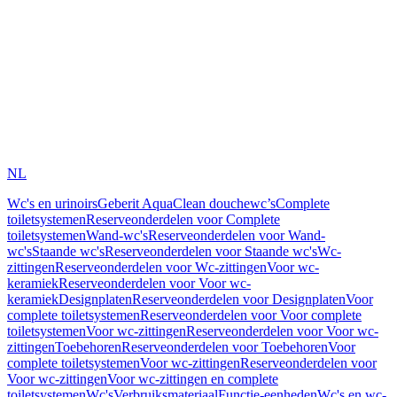
NL
Wc's en urinoirs
Geberit AquaClean douchewc’s
Complete
toiletsystemen
Reserveonderdelen voor Complete
toiletsystemen
Wand-wc's
Reserveonderdelen voor Wand-
wc's
Staande wc's
Reserveonderdelen voor Staande wc's
Wc-
zittingen
Reserveonderdelen voor Wc-zittingen
Voor wc-
keramiek
Reserveonderdelen voor Voor wc-
keramiek
Designplaten
Reserveonderdelen voor Designplaten
Voor
complete toiletsystemen
Reserveonderdelen voor Voor complete
toiletsystemen
Voor wc-zittingen
Reserveonderdelen voor Voor wc-
zittingen
Toebehoren
Reserveonderdelen voor Toebehoren
Voor
complete toiletsystemen
Voor wc-zittingen
Reserveonderdelen voor
Voor wc-zittingen
Voor wc-zittingen en complete
toiletsystemen
Wc's
Verbruiksmateriaal
Functie-eenheden
Wc's en wc-