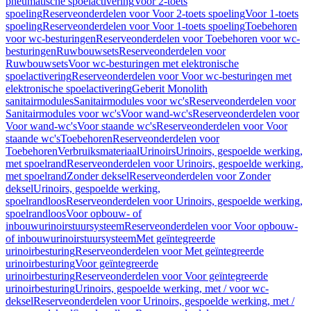
pneumatische spoelactivering
Voor 2-toets
spoeling
Reserveonderdelen voor Voor 2-toets spoeling
Voor 1-toets
spoeling
Reserveonderdelen voor Voor 1-toets spoeling
Toebehoren
voor wc-besturingen
Reserveonderdelen voor Toebehoren voor wc-
besturingen
Ruwbouwsets
Reserveonderdelen voor
Ruwbouwsets
Voor wc-besturingen met elektronische
spoelactivering
Reserveonderdelen voor Voor wc-besturingen met
elektronische spoelactivering
Geberit Monolith
sanitairmodules
Sanitairmodules voor wc's
Reserveonderdelen voor
Sanitairmodules voor wc's
Voor wand-wc's
Reserveonderdelen voor
Voor wand-wc's
Voor staande wc's
Reserveonderdelen voor Voor
staande wc's
Toebehoren
Reserveonderdelen voor
Toebehoren
Verbruiksmateriaal
Urinoirs
Urinoirs, gespoelde werking,
met spoelrand
Reserveonderdelen voor Urinoirs, gespoelde werking,
met spoelrand
Zonder deksel
Reserveonderdelen voor Zonder
deksel
Urinoirs, gespoelde werking,
spoelrandloos
Reserveonderdelen voor Urinoirs, gespoelde werking,
spoelrandloos
Voor opbouw- of
inbouwurinoirstuursysteem
Reserveonderdelen voor Voor opbouw-
of inbouwurinoirstuursysteem
Met geïntegreerde
urinoirbesturing
Reserveonderdelen voor Met geïntegreerde
urinoirbesturing
Voor geïntegreerde
urinoirbesturing
Reserveonderdelen voor Voor geïntegreerde
urinoirbesturing
Urinoirs, gespoelde werking, met / voor wc-
deksel
Reserveonderdelen voor Urinoirs, gespoelde werking, met /