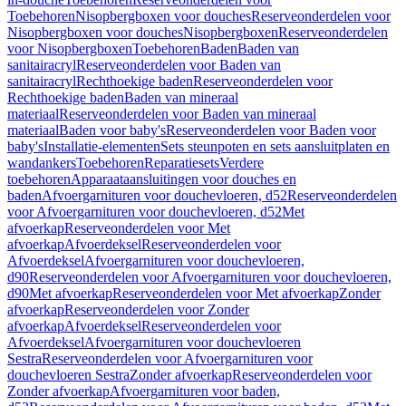
Toebehoren
Nisopbergboxen voor douches
Reserveonderdelen voor
Nisopbergboxen voor douches
Nisopbergboxen
Reserveonderdelen
voor Nisopbergboxen
Toebehoren
Baden
Baden van
sanitairacryl
Reserveonderdelen voor Baden van
sanitairacryl
Rechthoekige baden
Reserveonderdelen voor
Rechthoekige baden
Baden van mineraal
materiaal
Reserveonderdelen voor Baden van mineraal
materiaal
Baden voor baby's
Reserveonderdelen voor Baden voor
baby's
Installatie-elementen
Sets steunpoten en sets aansluitplaten en
wandankers
Toebehoren
Reparatiesets
Verdere
toebehoren
Apparaataansluitingen voor douches en
baden
Afvoergarnituren voor douchevloeren, d52
Reserveonderdelen
voor Afvoergarnituren voor douchevloeren, d52
Met
afvoerkap
Reserveonderdelen voor Met
afvoerkap
Afvoerdeksel
Reserveonderdelen voor
Afvoerdeksel
Afvoergarnituren voor douchevloeren,
d90
Reserveonderdelen voor Afvoergarnituren voor douchevloeren,
d90
Met afvoerkap
Reserveonderdelen voor Met afvoerkap
Zonder
afvoerkap
Reserveonderdelen voor Zonder
afvoerkap
Afvoerdeksel
Reserveonderdelen voor
Afvoerdeksel
Afvoergarnituren voor douchevloeren
Sestra
Reserveonderdelen voor Afvoergarnituren voor
douchevloeren Sestra
Zonder afvoerkap
Reserveonderdelen voor
Zonder afvoerkap
Afvoergarnituren voor baden,