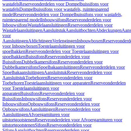
wastafels
Reserveonderdelen voor Dompelbuissifons voor
wastafels
Dompelbuissifons voor wastafels, ruimtesparend
model
Reserveonderdelen voor Dompelbuissifons voor wastafels,
ruimtesparend model
Inbouwsifons
Reserveonderdelen voor
Inbouwsifons
Wastafelaansluitingen
Reserveonderdelen voor
Wastafelaansluitingen
Aansluitstuk
Aansluitbochten
Abdeckungen
Aans
voor
Aansluitingen
Afdichtingen
Verlengingen
Inbouwboxen
Reserveonderd
voor Inbouwboxen
Toestelaansluitingen voor
spoelbakken
Reserveonderdelen voor Toestelaansluitingen voor
spoelbakken
Buissifons
Reserveonderdelen voor
Buissifons
Dubbelkamersifons
Reserveonderdelen voor
Dubbelkamersifons
Spoelbakaansluitingen
Reserveonderdelen voor
Spoelbakaansluitingen
Aansluitstuk
Reserveonderdelen voor
Aansluitstuk
Toebehoren
Reserveonderdelen voor
Toebehoren
Toestelaansluitingen voor apparaten
Reserveonderdelen
voor Toestelaansluitingen voor
apparaten
Buissifons
Reserveonderdelen voor
Buissifons
Inbouwsifons
Reserveonderdelen voor
Inbouwsifons
Opbouwsifons
Reserveonderdelen voor
Opbouwsifons
Aansluitingen
Reserveonderdelen voor
Aansluitingen
Afvoergarnituren voor
uitstortgootstenen
Reserveonderdelen voor Afvoergarnituren voor
uitstortgootstenen
Sifons
Reserveonderdelen voor
Sifons
Aansluitbochten
Reserveonderdelen voor