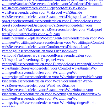
zittingen
Wand-wc's
Reserveonderdelen voor Wand-wc's
Diepspoel-
wc’s
Reserveonderdelen voor Diepspoel-wc’s
Vlakspoel-
wc’s
Reserveonderdelen voor Vlakspoel-wc’s
Staande
wc's
Reserveonderdelen voor Staande wc's
Diepspoel-wc's voor
opzet spoelreservoir
Reserveonderdelen voor Diepspoel-wc's voor
opzet spoelreservoir
Diepspoel-wc’s
Reserveonderdelen voor
Diepspoel-wc’s
Vlakspoel-wc’s
Reserveonderdelen voor Vlakspoel-
wc’s
Opbouwreservoirs voor wc's, van
sanitairkeramiek
Geplaatst
Wc-zittingen
Reserveonderdelen voor Wc-
zittingen
Wc-zittingen
Reserveonderdelen voor Wc-zittingen
Comfort-
wc's
Reserveonderdelen voor Comfort-wc's
Diepspoel-wc’s
verhoogd
Reserveonderdelen voor Diepspoel-wc’s
verhoogd
Vlakspoel-wc’s verhoogd
Reserveonderdelen voor
Vlakspoel-wc’s verhoogd
Diepspoel-wc's
verlengd
Reserveonderdelen voor Diepspoel-wc's verlengd
Comfort
wc-zittingen
Reserveonderdelen voor Comfort wc-zittingen
Wc-
zittingen
Reserveonderdelen voor Wc-zittingen
Wc-
zittingsringen
Reserveonderdelen voor Wc-zittingsringen
Wc’s voor
kinderen
Reserveonderdelen voor Wc’s voor kinderen
Wand-
wc's
Reserveonderdelen voor Wand-wc's
Staande
wc's
Reserveonderdelen voor Staande wc's
Wc-zittingen voor
kinderen
Reserveonderdelen voor Wc-zittingen voor kinderen
Wc-
zittingen
Reserveonderdelen voor Wc-zittingen
Wc-
zittingsringen
Reserveonderdelen voor Wc-zittingsringen
Hurk-
wc's
Met