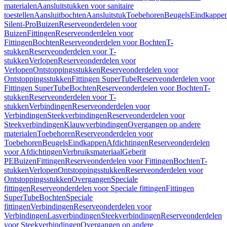
materialen
Aansluitstukken voor sanitaire
toestellen
Aansluitbochten
Aansluitstuk
Toebehoren
Beugels
Eindkappe
Silent-Pro
Buizen
Reserveonderdelen voor
Buizen
Fittingen
Reserveonderdelen voor
Fittingen
Bochten
Reserveonderdelen voor Bochten
T-
stukken
Reserveonderdelen voor T-
stukken
Verlopen
Reserveonderdelen voor
Verlopen
Ontstoppingsstukken
Reserveonderdelen voor
Ontstoppingsstukken
Fittingen SuperTube
Reserveonderdelen voor
Fittingen SuperTube
Bochten
Reserveonderdelen voor Bochten
T-
stukken
Reserveonderdelen voor T-
stukken
Verbindingen
Reserveonderdelen voor
Verbindingen
Steekverbindingen
Reserveonderdelen voor
Steekverbindingen
Klauwverbindingen
Overgangen op andere
materialen
Toebehoren
Reserveonderdelen voor
Toebehoren
Beugels
Eindkappen
Afdichtingen
Reserveonderdelen
voor Afdichtingen
Verbruiksmateriaal
Geberit
PE
Buizen
Fittingen
Reserveonderdelen voor Fittingen
Bochten
T-
stukken
Verlopen
Ontstoppingsstukken
Reserveonderdelen voor
Ontstoppingsstukken
Overgangen
Speciale
fittingen
Reserveonderdelen voor Speciale fittingen
Fittingen
SuperTube
Bochten
Speciale
fittingen
Verbindingen
Reserveonderdelen voor
Verbindingen
Lasverbindingen
Steekverbindingen
Reserveonderdelen
voor Steekverbindingen
Overgangen op andere