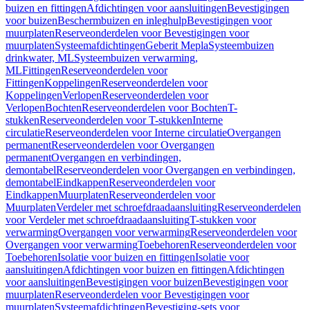
buizen en fittingen
Afdichtingen voor aansluitingen
Bevestigingen
voor buizen
Beschermbuizen en inleghulp
Bevestigingen voor
muurplaten
Reserveonderdelen voor Bevestigingen voor
muurplaten
Systeemafdichtingen
Geberit Mepla
Systeembuizen
drinkwater, ML
Systeembuizen verwarming,
ML
Fittingen
Reserveonderdelen voor
Fittingen
Koppelingen
Reserveonderdelen voor
Koppelingen
Verlopen
Reserveonderdelen voor
Verlopen
Bochten
Reserveonderdelen voor Bochten
T-
stukken
Reserveonderdelen voor T-stukken
Interne
circulatie
Reserveonderdelen voor Interne circulatie
Overgangen
permanent
Reserveonderdelen voor Overgangen
permanent
Overgangen en verbindingen,
demontabel
Reserveonderdelen voor Overgangen en verbindingen,
demontabel
Eindkappen
Reserveonderdelen voor
Eindkappen
Muurplaten
Reserveonderdelen voor
Muurplaten
Verdeler met schroefdraadaansluiting
Reserveonderdelen
voor Verdeler met schroefdraadaansluiting
T-stukken voor
verwarming
Overgangen voor verwarming
Reserveonderdelen voor
Overgangen voor verwarming
Toebehoren
Reserveonderdelen voor
Toebehoren
Isolatie voor buizen en fittingen
Isolatie voor
aansluitingen
Afdichtingen voor buizen en fittingen
Afdichtingen
voor aansluitingen
Bevestigingen voor buizen
Bevestigingen voor
muurplaten
Reserveonderdelen voor Bevestigingen voor
muurplaten
Systeemafdichtingen
Bevestiging-sets voor