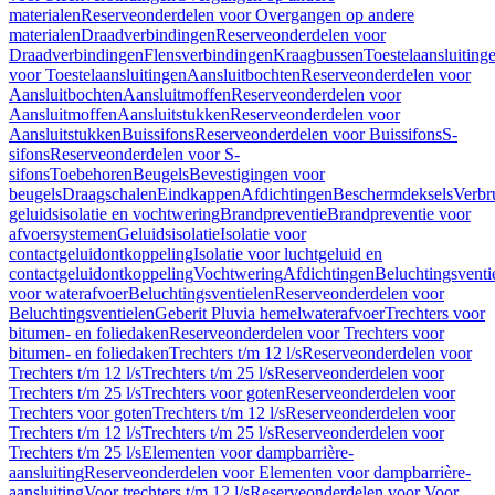
materialen
Reserveonderdelen voor Overgangen op andere
materialen
Draadverbindingen
Reserveonderdelen voor
Draadverbindingen
Flensverbindingen
Kraagbussen
Toestelaansluiting
voor Toestelaansluitingen
Aansluitbochten
Reserveonderdelen voor
Aansluitbochten
Aansluitmoffen
Reserveonderdelen voor
Aansluitmoffen
Aansluitstukken
Reserveonderdelen voor
Aansluitstukken
Buissifons
Reserveonderdelen voor Buissifons
S-
sifons
Reserveonderdelen voor S-
sifons
Toebehoren
Beugels
Bevestigingen voor
beugels
Draagschalen
Eindkappen
Afdichtingen
Beschermdeksels
Verbr
geluidsisolatie en vochtwering
Brandpreventie
Brandpreventie voor
afvoersystemen
Geluidsisolatie
Isolatie voor
contactgeluidontkoppeling
Isolatie voor luchtgeluid en
contactgeluidontkoppeling
Vochtwering
Afdichtingen
Beluchtingsventi
voor waterafvoer
Beluchtingsventielen
Reserveonderdelen voor
Beluchtingsventielen
Geberit Pluvia hemelwaterafvoer
Trechters voor
bitumen- en foliedaken
Reserveonderdelen voor Trechters voor
bitumen- en foliedaken
Trechters t/m 12 l/s
Reserveonderdelen voor
Trechters t/m 12 l/s
Trechters t/m 25 l/s
Reserveonderdelen voor
Trechters t/m 25 l/s
Trechters voor goten
Reserveonderdelen voor
Trechters voor goten
Trechters t/m 12 l/s
Reserveonderdelen voor
Trechters t/m 12 l/s
Trechters t/m 25 l/s
Reserveonderdelen voor
Trechters t/m 25 l/s
Elementen voor dampbarrière-
aansluiting
Reserveonderdelen voor Elementen voor dampbarrière-
aansluiting
Voor trechters t/m 12 l/s
Reserveonderdelen voor Voor