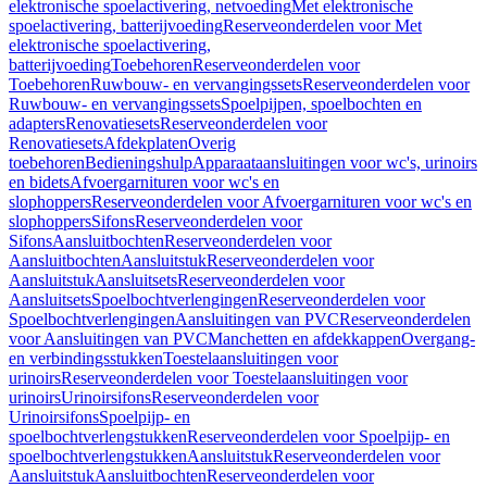
elektronische spoelactivering, netvoeding
Met elektronische
spoelactivering, batterijvoeding
Reserveonderdelen voor Met
elektronische spoelactivering,
batterijvoeding
Toebehoren
Reserveonderdelen voor
Toebehoren
Ruwbouw- en vervangingssets
Reserveonderdelen voor
Ruwbouw- en vervangingssets
Spoelpijpen, spoelbochten en
adapters
Renovatiesets
Reserveonderdelen voor
Renovatiesets
Afdekplaten
Overig
toebehoren
Bedieningshulp
Apparaataansluitingen voor wc's, urinoirs
en bidets
Afvoergarnituren voor wc's en
slophoppers
Reserveonderdelen voor Afvoergarnituren voor wc's en
slophoppers
Sifons
Reserveonderdelen voor
Sifons
Aansluitbochten
Reserveonderdelen voor
Aansluitbochten
Aansluitstuk
Reserveonderdelen voor
Aansluitstuk
Aansluitsets
Reserveonderdelen voor
Aansluitsets
Spoelbochtverlengingen
Reserveonderdelen voor
Spoelbochtverlengingen
Aansluitingen van PVC
Reserveonderdelen
voor Aansluitingen van PVC
Manchetten en afdekkappen
Overgang-
en verbindingsstukken
Toestelaansluitingen voor
urinoirs
Reserveonderdelen voor Toestelaansluitingen voor
urinoirs
Urinoirsifons
Reserveonderdelen voor
Urinoirsifons
Spoelpijp- en
spoelbochtverlengstukken
Reserveonderdelen voor Spoelpijp- en
spoelbochtverlengstukken
Aansluitstuk
Reserveonderdelen voor
Aansluitstuk
Aansluitbochten
Reserveonderdelen voor