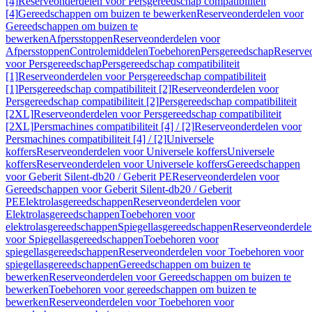
[4]
Reserveonderdelen voor Persgereedschap compatibiliteit
[4]
Gereedschappen om buizen te bewerken
Reserveonderdelen voor
Gereedschappen om buizen te
bewerken
Afpersstoppen
Reserveonderdelen voor
Afpersstoppen
Controlemiddelen
Toebehoren
Persgereedschap
Reserve
voor Persgereedschap
Persgereedschap compatibiliteit
[1]
Reserveonderdelen voor Persgereedschap compatibiliteit
[1]
Persgereedschap compatibiliteit [2]
Reserveonderdelen voor
Persgereedschap compatibiliteit [2]
Persgereedschap compatibiliteit
[2XL]
Reserveonderdelen voor Persgereedschap compatibiliteit
[2XL]
Persmachines compatibiliteit [4] / [2]
Reserveonderdelen voor
Persmachines compatibiliteit [4] / [2]
Universele
koffers
Reserveonderdelen voor Universele koffers
Universele
koffers
Reserveonderdelen voor Universele koffers
Gereedschappen
voor Geberit Silent-db20 / Geberit PE
Reserveonderdelen voor
Gereedschappen voor Geberit Silent-db20 / Geberit
PE
Elektrolasgereedschappen
Reserveonderdelen voor
Elektrolasgereedschappen
Toebehoren voor
elektrolasgereedschappen
Spiegellasgereedschappen
Reserveonderdele
voor Spiegellasgereedschappen
Toebehoren voor
spiegellasgereedschappen
Reserveonderdelen voor Toebehoren voor
spiegellasgereedschappen
Gereedschappen om buizen te
bewerken
Reserveonderdelen voor Gereedschappen om buizen te
bewerken
Toebehoren voor gereedschappen om buizen te
bewerken
Reserveonderdelen voor Toebehoren voor