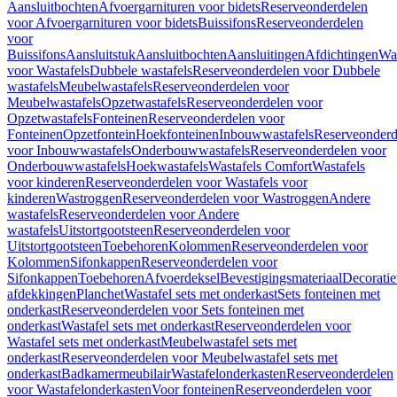
Aansluitbochten
Afvoergarnituren voor bidets
Reserveonderdelen
voor Afvoergarnituren voor bidets
Buissifons
Reserveonderdelen
voor
Buissifons
Aansluitstuk
Aansluitbochten
Aansluitingen
Afdichtingen
Was
voor Wastafels
Dubbele wastafels
Reserveonderdelen voor Dubbele
wastafels
Meubelwastafels
Reserveonderdelen voor
Meubelwastafels
Opzetwastafels
Reserveonderdelen voor
Opzetwastafels
Fonteinen
Reserveonderdelen voor
Fonteinen
Opzetfontein
Hoekfonteinen
Inbouwwastafels
Reserveonderd
voor Inbouwwastafels
Onderbouwwastafels
Reserveonderdelen voor
Onderbouwwastafels
Hoekwastafels
Wastafels Comfort
Wastafels
voor kinderen
Reserveonderdelen voor Wastafels voor
kinderen
Wastroggen
Reserveonderdelen voor Wastroggen
Andere
wastafels
Reserveonderdelen voor Andere
wastafels
Uitstortgootsteen
Reserveonderdelen voor
Uitstortgootsteen
Toebehoren
Kolommen
Reserveonderdelen voor
Kolommen
Sifonkappen
Reserveonderdelen voor
Sifonkappen
Toebehoren
Afvoerdeksel
Bevestigingsmateriaal
Decorati
afdekkingen
Planchet
Wastafel sets met onderkast
Sets fonteinen met
onderkast
Reserveonderdelen voor Sets fonteinen met
onderkast
Wastafel sets met onderkast
Reserveonderdelen voor
Wastafel sets met onderkast
Meubelwastafel sets met
onderkast
Reserveonderdelen voor Meubelwastafel sets met
onderkast
Badkamermeubilair
Wastafelonderkasten
Reserveonderdelen
voor Wastafelonderkasten
Voor fonteinen
Reserveonderdelen voor