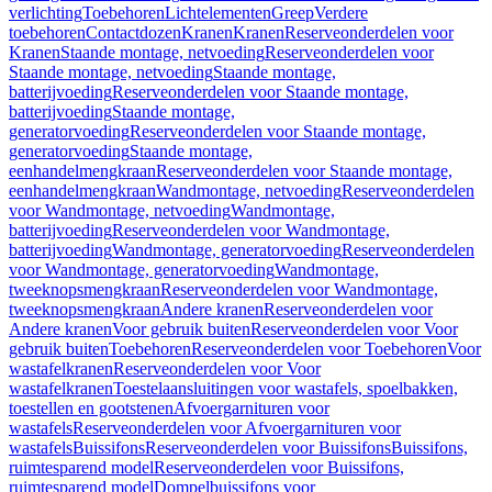
verlichting
Toebehoren
Lichtelementen
Greep
Verdere
toebehoren
Contactdozen
Kranen
Kranen
Reserveonderdelen voor
Kranen
Staande montage, netvoeding
Reserveonderdelen voor
Staande montage, netvoeding
Staande montage,
batterijvoeding
Reserveonderdelen voor Staande montage,
batterijvoeding
Staande montage,
generatorvoeding
Reserveonderdelen voor Staande montage,
generatorvoeding
Staande montage,
eenhandelmengkraan
Reserveonderdelen voor Staande montage,
eenhandelmengkraan
Wandmontage, netvoeding
Reserveonderdelen
voor Wandmontage, netvoeding
Wandmontage,
batterijvoeding
Reserveonderdelen voor Wandmontage,
batterijvoeding
Wandmontage, generatorvoeding
Reserveonderdelen
voor Wandmontage, generatorvoeding
Wandmontage,
tweeknopsmengkraan
Reserveonderdelen voor Wandmontage,
tweeknopsmengkraan
Andere kranen
Reserveonderdelen voor
Andere kranen
Voor gebruik buiten
Reserveonderdelen voor Voor
gebruik buiten
Toebehoren
Reserveonderdelen voor Toebehoren
Voor
wastafelkranen
Reserveonderdelen voor Voor
wastafelkranen
Toestelaansluitingen voor wastafels, spoelbakken,
toestellen en gootstenen
Afvoergarnituren voor
wastafels
Reserveonderdelen voor Afvoergarnituren voor
wastafels
Buissifons
Reserveonderdelen voor Buissifons
Buissifons,
ruimtesparend model
Reserveonderdelen voor Buissifons,
ruimtesparend model
Dompelbuissifons voor