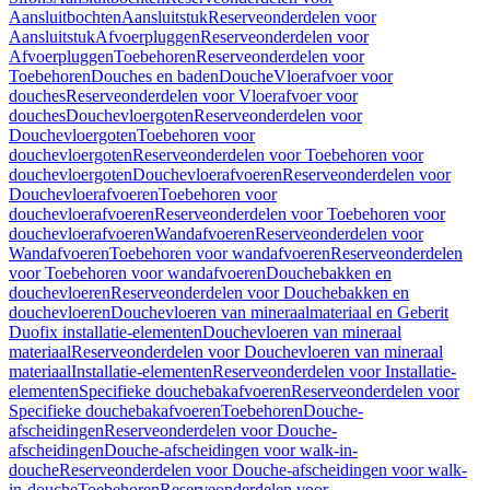
Aansluitbochten
Aansluitstuk
Reserveonderdelen voor
Aansluitstuk
Afvoerpluggen
Reserveonderdelen voor
Afvoerpluggen
Toebehoren
Reserveonderdelen voor
Toebehoren
Douches en baden
Douche
Vloerafvoer voor
douches
Reserveonderdelen voor Vloerafvoer voor
douches
Douchevloergoten
Reserveonderdelen voor
Douchevloergoten
Toebehoren voor
douchevloergoten
Reserveonderdelen voor Toebehoren voor
douchevloergoten
Douchevloerafvoeren
Reserveonderdelen voor
Douchevloerafvoeren
Toebehoren voor
douchevloerafvoeren
Reserveonderdelen voor Toebehoren voor
douchevloerafvoeren
Wandafvoeren
Reserveonderdelen voor
Wandafvoeren
Toebehoren voor wandafvoeren
Reserveonderdelen
voor Toebehoren voor wandafvoeren
Douchebakken en
douchevloeren
Reserveonderdelen voor Douchebakken en
douchevloeren
Douchevloeren van mineraalmateriaal en Geberit
Duofix installatie-elementen
Douchevloeren van mineraal
materiaal
Reserveonderdelen voor Douchevloeren van mineraal
materiaal
Installatie-elementen
Reserveonderdelen voor Installatie-
elementen
Specifieke douchebakafvoeren
Reserveonderdelen voor
Specifieke douchebakafvoeren
Toebehoren
Douche-
afscheidingen
Reserveonderdelen voor Douche-
afscheidingen
Douche-afscheidingen voor walk-in-
douche
Reserveonderdelen voor Douche-afscheidingen voor walk-
in-douche
Toebehoren
Reserveonderdelen voor