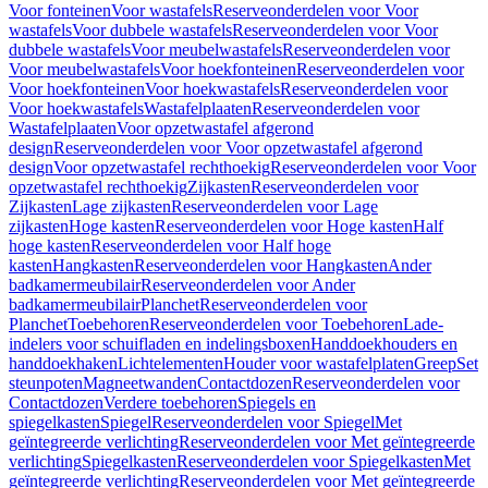
Voor fonteinen
Voor wastafels
Reserveonderdelen voor Voor
wastafels
Voor dubbele wastafels
Reserveonderdelen voor Voor
dubbele wastafels
Voor meubelwastafels
Reserveonderdelen voor
Voor meubelwastafels
Voor hoekfonteinen
Reserveonderdelen voor
Voor hoekfonteinen
Voor hoekwastafels
Reserveonderdelen voor
Voor hoekwastafels
Wastafelplaaten
Reserveonderdelen voor
Wastafelplaaten
Voor opzetwastafel afgerond
design
Reserveonderdelen voor Voor opzetwastafel afgerond
design
Voor opzetwastafel rechthoekig
Reserveonderdelen voor Voor
opzetwastafel rechthoekig
Zijkasten
Reserveonderdelen voor
Zijkasten
Lage zijkasten
Reserveonderdelen voor Lage
zijkasten
Hoge kasten
Reserveonderdelen voor Hoge kasten
Half
hoge kasten
Reserveonderdelen voor Half hoge
kasten
Hangkasten
Reserveonderdelen voor Hangkasten
Ander
badkamermeubilair
Reserveonderdelen voor Ander
badkamermeubilair
Planchet
Reserveonderdelen voor
Planchet
Toebehoren
Reserveonderdelen voor Toebehoren
Lade-
indelers voor schuifladen en indelingsboxen
Handdoekhouders en
handdoekhaken
Lichtelementen
Houder voor wastafelplaten
Greep
Set
steunpoten
Magneetwanden
Contactdozen
Reserveonderdelen voor
Contactdozen
Verdere toebehoren
Spiegels en
spiegelkasten
Spiegel
Reserveonderdelen voor Spiegel
Met
geïntegreerde verlichting
Reserveonderdelen voor Met geïntegreerde
verlichting
Spiegelkasten
Reserveonderdelen voor Spiegelkasten
Met
geïntegreerde verlichting
Reserveonderdelen voor Met geïntegreerde