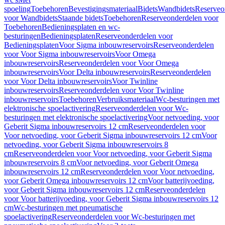
spoeling
Toebehoren
Bevestigingsmateriaal
Bidets
Wandbidets
Reserveo
voor Wandbidets
Staande bidets
Toebehoren
Reserveonderdelen voor
Toebehoren
Bedieningsplaten en wc-
besturingen
Bedieningsplaten
Reserveonderdelen voor
Bedieningsplaten
Voor Sigma inbouwreservoirs
Reserveonderdelen
voor Voor Sigma inbouwreservoirs
Voor Omega
inbouwreservoirs
Reserveonderdelen voor Voor Omega
inbouwreservoirs
Voor Delta inbouwreservoirs
Reserveonderdelen
voor Voor Delta inbouwreservoirs
Voor Twinline
inbouwreservoirs
Reserveonderdelen voor Voor Twinline
inbouwreservoirs
Toebehoren
Verbruiksmateriaal
Wc-besturingen met
elektronische spoelactivering
Reserveonderdelen voor Wc-
besturingen met elektronische spoelactivering
Voor netvoeding, voor
Geberit Sigma inbouwreservoirs 12 cm
Reserveonderdelen voor
Voor netvoeding, voor Geberit Sigma inbouwreservoirs 12 cm
Voor
netvoeding, voor Geberit Sigma inbouwreservoirs 8
cm
Reserveonderdelen voor Voor netvoeding, voor Geberit Sigma
inbouwreservoirs 8 cm
Voor netvoeding, voor Geberit Omega
inbouwreservoirs 12 cm
Reserveonderdelen voor Voor netvoeding,
voor Geberit Omega inbouwreservoirs 12 cm
Voor batterijvoeding,
voor Geberit Sigma inbouwreservoirs 12 cm
Reserveonderdelen
voor Voor batterijvoeding, voor Geberit Sigma inbouwreservoirs 12
cm
Wc-besturingen met pneumatische
spoelactivering
Reserveonderdelen voor Wc-besturingen met