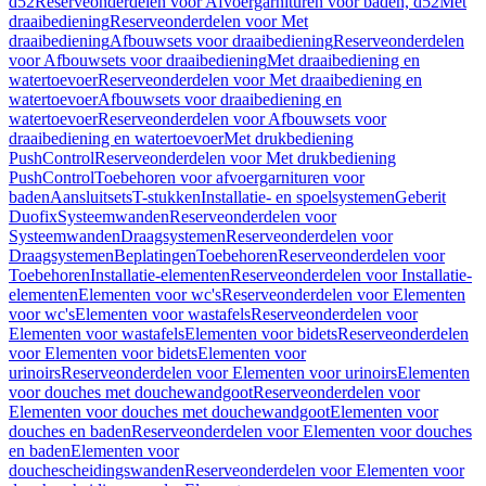
d52
Reserveonderdelen voor Afvoergarnituren voor baden, d52
Met
draaibediening
Reserveonderdelen voor Met
draaibediening
Afbouwsets voor draaibediening
Reserveonderdelen
voor Afbouwsets voor draaibediening
Met draaibediening en
watertoevoer
Reserveonderdelen voor Met draaibediening en
watertoevoer
Afbouwsets voor draaibediening en
watertoevoer
Reserveonderdelen voor Afbouwsets voor
draaibediening en watertoevoer
Met drukbediening
PushControl
Reserveonderdelen voor Met drukbediening
PushControl
Toebehoren voor afvoergarnituren voor
baden
Aansluitsets
T-stukken
Installatie- en spoelsystemen
Geberit
Duofix
Systeemwanden
Reserveonderdelen voor
Systeemwanden
Draagsystemen
Reserveonderdelen voor
Draagsystemen
Beplatingen
Toebehoren
Reserveonderdelen voor
Toebehoren
Installatie-elementen
Reserveonderdelen voor Installatie-
elementen
Elementen voor wc's
Reserveonderdelen voor Elementen
voor wc's
Elementen voor wastafels
Reserveonderdelen voor
Elementen voor wastafels
Elementen voor bidets
Reserveonderdelen
voor Elementen voor bidets
Elementen voor
urinoirs
Reserveonderdelen voor Elementen voor urinoirs
Elementen
voor douches met douchewandgoot
Reserveonderdelen voor
Elementen voor douches met douchewandgoot
Elementen voor
douches en baden
Reserveonderdelen voor Elementen voor douches
en baden
Elementen voor
douchescheidingswanden
Reserveonderdelen voor Elementen voor