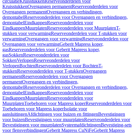
circulatie
Kruisstukken
Reserveonderdelen voor
Kruisstukken
Overgangen permanent
Reserveonderdelen voor
Overgangen permanent
Overgangen en verbindingen,
demontabel
Reserveonderdelen voor Overgangen en verbindingen,
demontabel
Eindkappen
Reserveonderdelen voor
Eindkappen
Muurplaten
Reserveonderdelen voor Muurplaten
T-
stukken voor verwarming
Reserveonderdelen voor T-stukken voor
verwarming
Overgangen voor verwarming
Reserveonderdelen voor
Overgangen voor verwarming
Geberit Mapress koper,
gas
Reserveonderdelen voor Geberit Mapress koper,
gas
Sokken
Reserveonderdelen voor
Sokken
Verlopen
Reserveonderdelen voor
Verlopen
Bochten
Reserveonderdelen voor Bochten
T-
stukken
Reserveonderdelen voor T-stukken
Overgangen
permanent
Reserveonderdelen voor Overgangen
permanent
Overgangen en verbindingen,
demontabel
Reserveonderdelen voor Overgangen en verbindingen,
demontabel
Eindkappen
Reserveonderdelen voor
Eindkappen
Muurplaten
Reserveonderdelen voor
Muurplaten
Toebehoren voor Mapress koper
Reserveonderdelen voor
Toebehoren voor Mapress koper
Isolatie voor
aansluitingen
Afdichtingen voor buizen en fittingen
Bevestigingen
voor buizen
Bevestigingen voor muurplaten
Reserveonderdelen voor
Bevestigingen voor muurplaten
Systeemafdichtingen
Bevestiging-sets
voor flensverbindingen
Geberit Mapress CuNiFe
Geberit Mapress