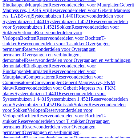
Eindkappen
Muurplaten
Reserveonderdelen voor Muurplaten
Geberit
Mapress rvs, LABS-vrij
Reserveonderdelen voor Geberit Mapress
rvs, LABS-vrij
Systeembuizen 1.4401
Reserveonderdelen voor
Systeembuizen 1.4401
Systeembuizen 1.4521
Reserveonderdelen
voor Systeembuizen 1.4521
Sokken
Reserveonderdelen voor
Sokken
Verlopen
Reserveonderdelen voor
Verlopen
Bochten
Reserveonderdelen voor Bochten
T-
stukken
Reserveonderdelen voor T-stukken
Overgangen
permanent
Reserveonderdelen voor Overgangen
permanent
Overgangen en verbindingen,
demontabel
Reserveonderdelen voor Overgangen en verbindingen,
demontabel
Eindkappen
Reserveonderdelen voor
Eindkappen
Muurplaten
Reserveonderdelen voor
Muurplaten
Compensatoren
Reserveonderdelen voor
Compensatoren
Doorvoeringen
Geberit Mapress rvs, FKM
blauw
Reserveonderdelen voor Geberit Mapress rvs, FKM
blauw
Systeembuizen 1.4401
Reserveonderdelen voor
Systeembuizen 1.4401
Systeembuizen 1.4521
Reserveonderdelen
voor Systeembuizen 1.4521
Buisstuk
Sokken
Reserveonderdelen
voor Sokken
Verlopen
Reserveonderdelen voor
Verlopen
Bochten
Reserveonderdelen voor Bochten
T-
stukken
Reserveonderdelen voor T-stukken
Overgangen
permanent
Reserveonderdelen voor Overgangen
permanent
Overgangen en verbindingen,
demontabel
Reserveonderdelen voor Overgangen en verbindingen,