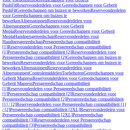
PushFit
Reserveonderdelen voor Gereedschappen voor Geberit
PushFit
Gereedschappen om buizen te bewerken
Reserveonderdelen
voor Gereedschappen om buizen te
bewerken
Afpersstoppen
Reserveonderdelen voor
Afpersstoppen
Gereedschappen voor Geberit
Mepla
Reserveonderdelen voor Gereedschappen voor Geberit
Mepla
Handpersgereedschap
Reserveonderdelen voor
Handpersgereedschap
Persgereedschap compatibiliteit
[1]
Reserveonderdelen voor Persgereedschap compatibiliteit
[1]
Persgereedschap compatibiliteit [2]
Reserveonderdelen voor
Persgereedschap compatibiliteit [2]
Gereedschappen om buizen te
bewerken
Reserveonderdelen voor Gereedschappen om buizen te
bewerken
Afpersstoppen
Reserveonderdelen voor
Afpersstoppen
Controlemiddelen
Toebehoren
Gereedschappen voor
Geberit Mapress
Reserveonderdelen voor Gereedschappen voor
Geberit Mapress
Persgereedschap compatibiliteit
[1]
Reserveonderdelen voor Persgereedschap compatibiliteit
[1]
Persgereedschap compatibiliteit [2]
Reserveonderdelen voor
Persgereedschap compatibiliteit [2]
Persgereedschap compatibiliteit
[1] / [2]
Reserveonderdelen voor Persgereedschap compatibiliteit [1]
/ [2]
Persgereedschap compatibiliteit [2XL]
Reserveonderdelen voor
Persgereedschap compatibiliteit [2XL]
Persgereedschap
compatibiliteit [3]
Reserveonderdelen voor Persgereedschap
compatibiliteit [3]
Persgereedschap compatibiliteit