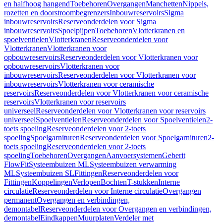
en halfhoog hangend
Toebehoren
Overgangen
Manchetten
Nippels,
rozetten en doorstroombegrenzers
Inbouwreservoirs
Sigma
inbouwreservoirs
Reserveonderdelen voor Sigma
inbouwreservoirs
Spoelpijpen
Toebehoren
Vlotterkranen en
spoelventielen
Vlotterkranen
Reserveonderdelen voor
Vlotterkranen
Vlotterkranen voor
opbouwreservoirs
Reserveonderdelen voor Vlotterkranen voor
opbouwreservoirs
Vlotterkranen voor
inbouwreservoirs
Reserveonderdelen voor Vlotterkranen voor
inbouwreservoirs
Vlotterkranen voor ceramische
reservoirs
Reserveonderdelen voor Vlotterkranen voor ceramische
reservoirs
Vlotterkranen voor reservoirs
universeel
Reserveonderdelen voor Vlotterkranen voor reservoirs
universeel
Spoelventielen
Reserveonderdelen voor Spoelventielen
2-
toets spoeling
Reserveonderdelen voor 2-toets
spoeling
Spoelgarnituren
Reserveonderdelen voor Spoelgarnituren
2-
toets spoeling
Reserveonderdelen voor 2-toets
spoeling
Toebehoren
Overgangen
Aanvoersystemen
Geberit
FlowFit
Systeembuizen ML
Systeembuizen verwarming
ML
Systeembuizen SL
Fittingen
Reserveonderdelen voor
Fittingen
Koppelingen
Verlopen
Bochten
T-stukken
Interne
circulatie
Reserveonderdelen voor Interne circulatie
Overgangen
permanent
Overgangen en verbindingen,
demontabel
Reserveonderdelen voor Overgangen en verbindingen,
demontabel
Eindkappen
Muurplaten
Verdeler met