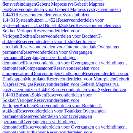
flensverbindingen
Geberit Mapress rvs
Geberit Mapress
rvs
Reserveonderdelen voor Geberit Mapress rvs
Systeembuizen
1.4401
Reserveonderdelen voor Systeembuizen
1.4401
Systeembuizen 1.4521
Reserveonderdelen voor
Systeembuizen 1.4521
Buisstuk
Sokken
Reserveonderdelen voor
Sokken
Verlopen
Reserveonderdelen voor
Verlopen
Bochten
Reserveonderdelen voor Bochten
T-
stukken
Reserveonderdelen voor T-stukken
Interne
circulatie
Reserveonderdelen voor Interne circulatie
Overgangen
permanent
Reserveonderdelen voor Overgangen
permanent
Overgangen en verbindingen,
demontabel
Reserveonderdelen voor Overgangen en verbindingen,
demontabel
Compensatoren
Reserveonderdelen voor
Compensatoren
Doorvoeringen
Eindkappen
Reserveonderdelen voor
Eindkappen
Muurplaten
Reserveonderdelen voor Muurplaten
Geberit
Mapress rvs, gas
Reserveonderdelen voor Geberit Mapress rvs,
gas
Systeembuizen 1.4401
Reserveonderdelen voor Systeembuizen
1.4401
Buisstuk
Sokken
Reserveonderdelen voor
Sokken
Verlopen
Reserveonderdelen voor
Verlopen
Bochten
Reserveonderdelen voor Bochten
T-
stukken
Reserveonderdelen voor T-stukken
Overgangen
permanent
Reserveonderdelen voor Overgangen
permanent
Overgangen en verbindingen,
demontabel
Reserveonderdelen voor Overgangen en verbindingen,
demontabel
Eindkappen
Reserveonderdelen voor