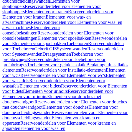
douchescheidingswanden
Elementen voor
slophoppers
Reserveonderdelen voor Elementen voor
slophoppers
Elementen voor kranen
Reserveonderdelen voor
Elementen voor kranen
Elementen voor was- en
afwasmachines
Reserveonderdelen voor Elementen voor was- en
afwasmachines
Elementen voor
consolebelastingen
Reserveonderdelen voor Elementen voor
consolebelastingen
Elementen voor spoelbakken
Reserveonderdelen
voor Elementen voor spoelbakken
Toebehoren
Reserveonderdelen
voor Toebehoren
Geberit GIS
Systeemwanden
Reserveonderdelen
voor Systeemwanden
Draagsystemen
Toebehoren voor
prefabricages
Reserveonderdelen voor Toebehoren voor
prefabricages
Toebehoren voor geluidsisolatie
Beplatingen
Installatie-
elementen
Reserveonderdelen voor Installatie-elementen
Elementen
voor wc's
Reserveonderdelen voor Elementen voor wc's
Elementen
voor wastafels
Reserveonderdelen voor Elementen voor
wastafels
Elementen voor bidets
Reserveonderdelen voor Elementen
voor bidets
Elementen voor urinoirs
Reserveonderdelen voor
Elementen voor urinoirs
Elementen voor douches met
douchewandgoot
Reserveonderdelen voor Elementen voor douches
met douchewandgoot
Elementen voor douches
Elementen voor
douche-scheidingswanden
Reserveonderdelen voor Elementen voor
douche-scheidingswanden
Elementen voor kranen en
apparaten
Reserveonderdelen voor Elementen voor kranen en
apparaten
Elementen voor was- en