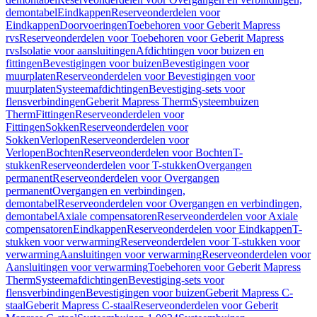
demontabel
Eindkappen
Reserveonderdelen voor
Eindkappen
Doorvoeringen
Toebehoren voor Geberit Mapress
rvs
Reserveonderdelen voor Toebehoren voor Geberit Mapress
rvs
Isolatie voor aansluitingen
Afdichtingen voor buizen en
fittingen
Bevestigingen voor buizen
Bevestigingen voor
muurplaten
Reserveonderdelen voor Bevestigingen voor
muurplaten
Systeemafdichtingen
Bevestiging-sets voor
flensverbindingen
Geberit Mapress Therm
Systeembuizen
Therm
Fittingen
Reserveonderdelen voor
Fittingen
Sokken
Reserveonderdelen voor
Sokken
Verlopen
Reserveonderdelen voor
Verlopen
Bochten
Reserveonderdelen voor Bochten
T-
stukken
Reserveonderdelen voor T-stukken
Overgangen
permanent
Reserveonderdelen voor Overgangen
permanent
Overgangen en verbindingen,
demontabel
Reserveonderdelen voor Overgangen en verbindingen,
demontabel
Axiale compensatoren
Reserveonderdelen voor Axiale
compensatoren
Eindkappen
Reserveonderdelen voor Eindkappen
T-
stukken voor verwarming
Reserveonderdelen voor T-stukken voor
verwarming
Aansluitingen voor verwarming
Reserveonderdelen voor
Aansluitingen voor verwarming
Toebehoren voor Geberit Mapress
Therm
Systeemafdichtingen
Bevestiging-sets voor
flensverbindingen
Bevestigingen voor buizen
Geberit Mapress C-
staal
Geberit Mapress C-staal
Reserveonderdelen voor Geberit