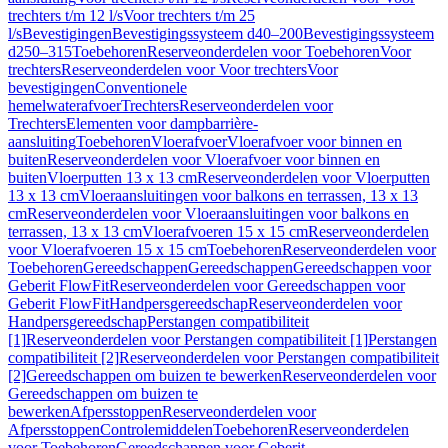
trechters t/m 12 l/s
Voor trechters t/m 25
l/s
Bevestigingen
Bevestigingssysteem d40–200
Bevestigingssysteem
d250–315
Toebehoren
Reserveonderdelen voor Toebehoren
Voor
trechters
Reserveonderdelen voor Voor trechters
Voor
bevestigingen
Conventionele
hemelwaterafvoer
Trechters
Reserveonderdelen voor
Trechters
Elementen voor dampbarrière-
aansluiting
Toebehoren
Vloerafvoer
Vloerafvoer voor binnen en
buiten
Reserveonderdelen voor Vloerafvoer voor binnen en
buiten
Vloerputten 13 x 13 cm
Reserveonderdelen voor Vloerputten
13 x 13 cm
Vloeraansluitingen voor balkons en terrassen, 13 x 13
cm
Reserveonderdelen voor Vloeraansluitingen voor balkons en
terrassen, 13 x 13 cm
Vloerafvoeren 15 x 15 cm
Reserveonderdelen
voor Vloerafvoeren 15 x 15 cm
Toebehoren
Reserveonderdelen voor
Toebehoren
Gereedschappen
Gereedschappen
Gereedschappen voor
Geberit FlowFit
Reserveonderdelen voor Gereedschappen voor
Geberit FlowFit
Handpersgereedschap
Reserveonderdelen voor
Handpersgereedschap
Perstangen compatibiliteit
[1]
Reserveonderdelen voor Perstangen compatibiliteit [1]
Perstangen
compatibiliteit [2]
Reserveonderdelen voor Perstangen compatibiliteit
[2]
Gereedschappen om buizen te bewerken
Reserveonderdelen voor
Gereedschappen om buizen te
bewerken
Afpersstoppen
Reserveonderdelen voor
Afpersstoppen
Controlemiddelen
Toebehoren
Reserveonderdelen
voor Toebehoren
Gereedschappen voor Geberit