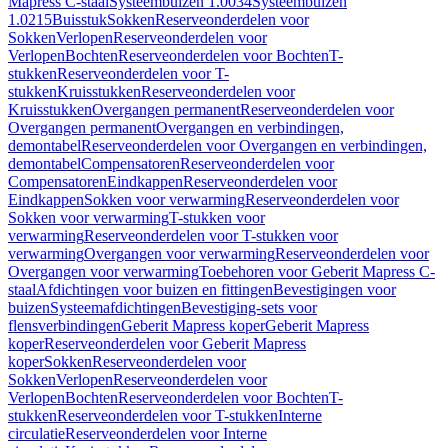
Mapress C-staal
Systeembuizen 1.0034
Systeembuizen
1.0215
Buisstuk
Sokken
Reserveonderdelen voor
Sokken
Verlopen
Reserveonderdelen voor
Verlopen
Bochten
Reserveonderdelen voor Bochten
T-
stukken
Reserveonderdelen voor T-
stukken
Kruisstukken
Reserveonderdelen voor
Kruisstukken
Overgangen permanent
Reserveonderdelen voor
Overgangen permanent
Overgangen en verbindingen,
demontabel
Reserveonderdelen voor Overgangen en verbindingen,
demontabel
Compensatoren
Reserveonderdelen voor
Compensatoren
Eindkappen
Reserveonderdelen voor
Eindkappen
Sokken voor verwarming
Reserveonderdelen voor
Sokken voor verwarming
T-stukken voor
verwarming
Reserveonderdelen voor T-stukken voor
verwarming
Overgangen voor verwarming
Reserveonderdelen voor
Overgangen voor verwarming
Toebehoren voor Geberit Mapress C-
staal
Afdichtingen voor buizen en fittingen
Bevestigingen voor
buizen
Systeemafdichtingen
Bevestiging-sets voor
flensverbindingen
Geberit Mapress koper
Geberit Mapress
koper
Reserveonderdelen voor Geberit Mapress
koper
Sokken
Reserveonderdelen voor
Sokken
Verlopen
Reserveonderdelen voor
Verlopen
Bochten
Reserveonderdelen voor Bochten
T-
stukken
Reserveonderdelen voor T-stukken
Interne
circulatie
Reserveonderdelen voor Interne