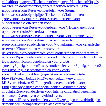
en halfhoog hangend
Toebehoren
Overgangen
Manchetten
Nippels,
rozetten en doorstroombegrenzers
Inbouwreservoirs
Sigma
inbouwreservoirs
Reserveonderdelen voor Sigma
inbouwreservoirs
Spoelpijpen
Toebehoren
Vlotterkranen en
spoelventielen
Vlotterkranen
Reserveonderdelen voor
Vlotterkranen
Vlotterkranen voor
opbouwreservoirs
Reserveonderdelen voor Vlotterkranen voor
opbouwreservoirs
Vlotterkranen voor
inbouwreservoirs
Reserveonderdelen voor Vlotterkranen voor
inbouwreservoirs
Vlotterkranen voor ceramische
reservoirs
Reserveonderdelen voor Vlotterkranen voor ceramische
reservoirs
Vlotterkranen voor reservoirs
universeel
Reserveonderdelen voor Vlotterkranen voor reservoirs
universeel
Spoelventielen
Reserveonderdelen voor Spoelventielen
2-
toets spoeling
Reserveonderdelen voor 2-toets
spoeling
Spoelgarnituren
Reserveonderdelen voor Spoelgarnituren
2-
toets spoeling
Reserveonderdelen voor 2-toets
spoeling
Toebehoren
Overgangen
Aanvoersystemen
Geberit
FlowFit
Systeembuizen ML
Systeembuizen verwarming
ML
Systeembuizen SL
Fittingen
Reserveonderdelen voor
Fittingen
Koppelingen
Verlopen
Bochten
T-stukken
Interne
circulatie
Reserveonderdelen voor Interne circulatie
Overgangen
permanent
Overgangen en verbindingen,
demontabel
Reserveonderdelen voor Overgangen en verbindingen,
demontabel
Eindkappen
Muurplaten
Verdeler met