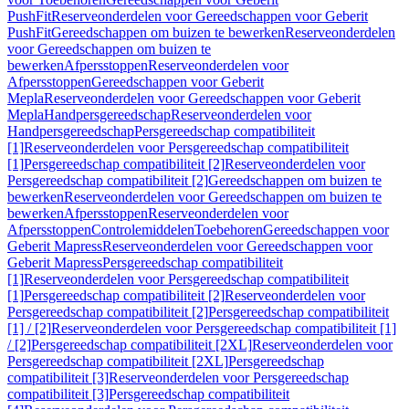
PushFit
Reserveonderdelen voor Gereedschappen voor Geberit
PushFit
Gereedschappen om buizen te bewerken
Reserveonderdelen
voor Gereedschappen om buizen te
bewerken
Afpersstoppen
Reserveonderdelen voor
Afpersstoppen
Gereedschappen voor Geberit
Mepla
Reserveonderdelen voor Gereedschappen voor Geberit
Mepla
Handpersgereedschap
Reserveonderdelen voor
Handpersgereedschap
Persgereedschap compatibiliteit
[1]
Reserveonderdelen voor Persgereedschap compatibiliteit
[1]
Persgereedschap compatibiliteit [2]
Reserveonderdelen voor
Persgereedschap compatibiliteit [2]
Gereedschappen om buizen te
bewerken
Reserveonderdelen voor Gereedschappen om buizen te
bewerken
Afpersstoppen
Reserveonderdelen voor
Afpersstoppen
Controlemiddelen
Toebehoren
Gereedschappen voor
Geberit Mapress
Reserveonderdelen voor Gereedschappen voor
Geberit Mapress
Persgereedschap compatibiliteit
[1]
Reserveonderdelen voor Persgereedschap compatibiliteit
[1]
Persgereedschap compatibiliteit [2]
Reserveonderdelen voor
Persgereedschap compatibiliteit [2]
Persgereedschap compatibiliteit
[1] / [2]
Reserveonderdelen voor Persgereedschap compatibiliteit [1]
/ [2]
Persgereedschap compatibiliteit [2XL]
Reserveonderdelen voor
Persgereedschap compatibiliteit [2XL]
Persgereedschap
compatibiliteit [3]
Reserveonderdelen voor Persgereedschap
compatibiliteit [3]
Persgereedschap compatibiliteit