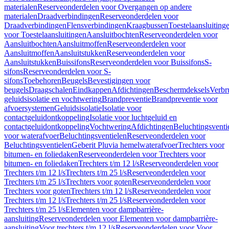
materialen
Reserveonderdelen voor Overgangen op andere
materialen
Draadverbindingen
Reserveonderdelen voor
Draadverbindingen
Flensverbindingen
Kraagbussen
Toestelaansluiting
voor Toestelaansluitingen
Aansluitbochten
Reserveonderdelen voor
Aansluitbochten
Aansluitmoffen
Reserveonderdelen voor
Aansluitmoffen
Aansluitstukken
Reserveonderdelen voor
Aansluitstukken
Buissifons
Reserveonderdelen voor Buissifons
S-
sifons
Reserveonderdelen voor S-
sifons
Toebehoren
Beugels
Bevestigingen voor
beugels
Draagschalen
Eindkappen
Afdichtingen
Beschermdeksels
Verbr
geluidsisolatie en vochtwering
Brandpreventie
Brandpreventie voor
afvoersystemen
Geluidsisolatie
Isolatie voor
contactgeluidontkoppeling
Isolatie voor luchtgeluid en
contactgeluidontkoppeling
Vochtwering
Afdichtingen
Beluchtingsventi
voor waterafvoer
Beluchtingsventielen
Reserveonderdelen voor
Beluchtingsventielen
Geberit Pluvia hemelwaterafvoer
Trechters voor
bitumen- en foliedaken
Reserveonderdelen voor Trechters voor
bitumen- en foliedaken
Trechters t/m 12 l/s
Reserveonderdelen voor
Trechters t/m 12 l/s
Trechters t/m 25 l/s
Reserveonderdelen voor
Trechters t/m 25 l/s
Trechters voor goten
Reserveonderdelen voor
Trechters voor goten
Trechters t/m 12 l/s
Reserveonderdelen voor
Trechters t/m 12 l/s
Trechters t/m 25 l/s
Reserveonderdelen voor
Trechters t/m 25 l/s
Elementen voor dampbarrière-
aansluiting
Reserveonderdelen voor Elementen voor dampbarrière-
aansluiting
Voor trechters t/m 12 l/s
Reserveonderdelen voor Voor