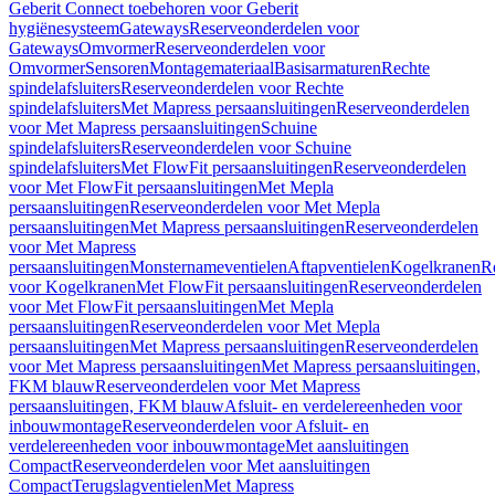
Geberit Connect toebehoren voor Geberit
hygiënesysteem
Gateways
Reserveonderdelen voor
Gateways
Omvormer
Reserveonderdelen voor
Omvormer
Sensoren
Montagemateriaal
Basisarmaturen
Rechte
spindelafsluiters
Reserveonderdelen voor Rechte
spindelafsluiters
Met Mapress persaansluitingen
Reserveonderdelen
voor Met Mapress persaansluitingen
Schuine
spindelafsluiters
Reserveonderdelen voor Schuine
spindelafsluiters
Met FlowFit persaansluitingen
Reserveonderdelen
voor Met FlowFit persaansluitingen
Met Mepla
persaansluitingen
Reserveonderdelen voor Met Mepla
persaansluitingen
Met Mapress persaansluitingen
Reserveonderdelen
voor Met Mapress
persaansluitingen
Monsternameventielen
Aftapventielen
Kogelkranen
R
voor Kogelkranen
Met FlowFit persaansluitingen
Reserveonderdelen
voor Met FlowFit persaansluitingen
Met Mepla
persaansluitingen
Reserveonderdelen voor Met Mepla
persaansluitingen
Met Mapress persaansluitingen
Reserveonderdelen
voor Met Mapress persaansluitingen
Met Mapress persaansluitingen,
FKM blauw
Reserveonderdelen voor Met Mapress
persaansluitingen, FKM blauw
Afsluit- en verdelereenheden voor
inbouwmontage
Reserveonderdelen voor Afsluit- en
verdelereenheden voor inbouwmontage
Met aansluitingen
Compact
Reserveonderdelen voor Met aansluitingen
Compact
Terugslagventielen
Met Mapress