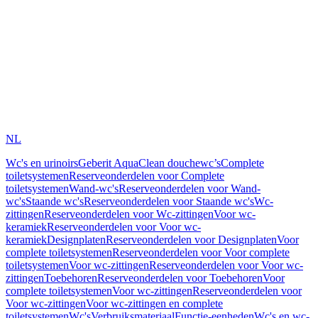
NL
Wc's en urinoirs
Geberit AquaClean douchewc’s
Complete
toiletsystemen
Reserveonderdelen voor Complete
toiletsystemen
Wand-wc's
Reserveonderdelen voor Wand-
wc's
Staande wc's
Reserveonderdelen voor Staande wc's
Wc-
zittingen
Reserveonderdelen voor Wc-zittingen
Voor wc-
keramiek
Reserveonderdelen voor Voor wc-
keramiek
Designplaten
Reserveonderdelen voor Designplaten
Voor
complete toiletsystemen
Reserveonderdelen voor Voor complete
toiletsystemen
Voor wc-zittingen
Reserveonderdelen voor Voor wc-
zittingen
Toebehoren
Reserveonderdelen voor Toebehoren
Voor
complete toiletsystemen
Voor wc-zittingen
Reserveonderdelen voor
Voor wc-zittingen
Voor wc-zittingen en complete
toiletsystemen
Wc's
Verbruiksmateriaal
Functie-eenheden
Wc's en wc-