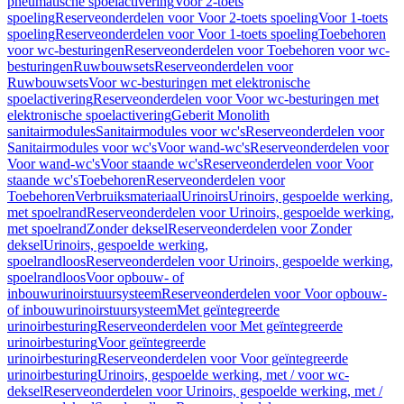
pneumatische spoelactivering
Voor 2-toets
spoeling
Reserveonderdelen voor Voor 2-toets spoeling
Voor 1-toets
spoeling
Reserveonderdelen voor Voor 1-toets spoeling
Toebehoren
voor wc-besturingen
Reserveonderdelen voor Toebehoren voor wc-
besturingen
Ruwbouwsets
Reserveonderdelen voor
Ruwbouwsets
Voor wc-besturingen met elektronische
spoelactivering
Reserveonderdelen voor Voor wc-besturingen met
elektronische spoelactivering
Geberit Monolith
sanitairmodules
Sanitairmodules voor wc's
Reserveonderdelen voor
Sanitairmodules voor wc's
Voor wand-wc's
Reserveonderdelen voor
Voor wand-wc's
Voor staande wc's
Reserveonderdelen voor Voor
staande wc's
Toebehoren
Reserveonderdelen voor
Toebehoren
Verbruiksmateriaal
Urinoirs
Urinoirs, gespoelde werking,
met spoelrand
Reserveonderdelen voor Urinoirs, gespoelde werking,
met spoelrand
Zonder deksel
Reserveonderdelen voor Zonder
deksel
Urinoirs, gespoelde werking,
spoelrandloos
Reserveonderdelen voor Urinoirs, gespoelde werking,
spoelrandloos
Voor opbouw- of
inbouwurinoirstuursysteem
Reserveonderdelen voor Voor opbouw-
of inbouwurinoirstuursysteem
Met geïntegreerde
urinoirbesturing
Reserveonderdelen voor Met geïntegreerde
urinoirbesturing
Voor geïntegreerde
urinoirbesturing
Reserveonderdelen voor Voor geïntegreerde
urinoirbesturing
Urinoirs, gespoelde werking, met / voor wc-
deksel
Reserveonderdelen voor Urinoirs, gespoelde werking, met /