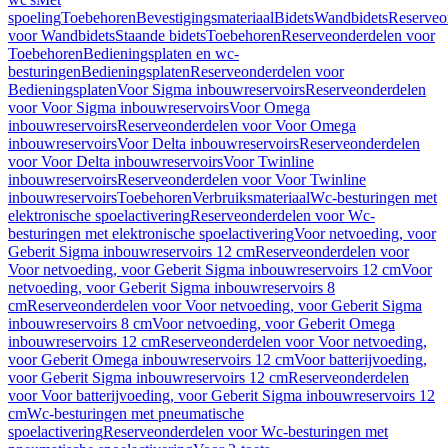
spoeling
Toebehoren
Bevestigingsmateriaal
Bidets
Wandbidets
Reserveo
voor Wandbidets
Staande bidets
Toebehoren
Reserveonderdelen voor
Toebehoren
Bedieningsplaten en wc-
besturingen
Bedieningsplaten
Reserveonderdelen voor
Bedieningsplaten
Voor Sigma inbouwreservoirs
Reserveonderdelen
voor Voor Sigma inbouwreservoirs
Voor Omega
inbouwreservoirs
Reserveonderdelen voor Voor Omega
inbouwreservoirs
Voor Delta inbouwreservoirs
Reserveonderdelen
voor Voor Delta inbouwreservoirs
Voor Twinline
inbouwreservoirs
Reserveonderdelen voor Voor Twinline
inbouwreservoirs
Toebehoren
Verbruiksmateriaal
Wc-besturingen met
elektronische spoelactivering
Reserveonderdelen voor Wc-
besturingen met elektronische spoelactivering
Voor netvoeding, voor
Geberit Sigma inbouwreservoirs 12 cm
Reserveonderdelen voor
Voor netvoeding, voor Geberit Sigma inbouwreservoirs 12 cm
Voor
netvoeding, voor Geberit Sigma inbouwreservoirs 8
cm
Reserveonderdelen voor Voor netvoeding, voor Geberit Sigma
inbouwreservoirs 8 cm
Voor netvoeding, voor Geberit Omega
inbouwreservoirs 12 cm
Reserveonderdelen voor Voor netvoeding,
voor Geberit Omega inbouwreservoirs 12 cm
Voor batterijvoeding,
voor Geberit Sigma inbouwreservoirs 12 cm
Reserveonderdelen
voor Voor batterijvoeding, voor Geberit Sigma inbouwreservoirs 12
cm
Wc-besturingen met pneumatische
spoelactivering
Reserveonderdelen voor Wc-besturingen met