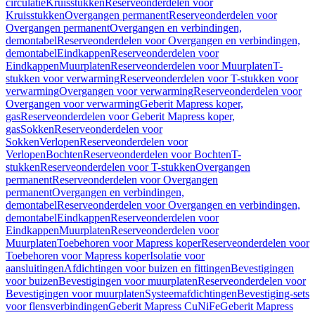
circulatie
Kruisstukken
Reserveonderdelen voor
Kruisstukken
Overgangen permanent
Reserveonderdelen voor
Overgangen permanent
Overgangen en verbindingen,
demontabel
Reserveonderdelen voor Overgangen en verbindingen,
demontabel
Eindkappen
Reserveonderdelen voor
Eindkappen
Muurplaten
Reserveonderdelen voor Muurplaten
T-
stukken voor verwarming
Reserveonderdelen voor T-stukken voor
verwarming
Overgangen voor verwarming
Reserveonderdelen voor
Overgangen voor verwarming
Geberit Mapress koper,
gas
Reserveonderdelen voor Geberit Mapress koper,
gas
Sokken
Reserveonderdelen voor
Sokken
Verlopen
Reserveonderdelen voor
Verlopen
Bochten
Reserveonderdelen voor Bochten
T-
stukken
Reserveonderdelen voor T-stukken
Overgangen
permanent
Reserveonderdelen voor Overgangen
permanent
Overgangen en verbindingen,
demontabel
Reserveonderdelen voor Overgangen en verbindingen,
demontabel
Eindkappen
Reserveonderdelen voor
Eindkappen
Muurplaten
Reserveonderdelen voor
Muurplaten
Toebehoren voor Mapress koper
Reserveonderdelen voor
Toebehoren voor Mapress koper
Isolatie voor
aansluitingen
Afdichtingen voor buizen en fittingen
Bevestigingen
voor buizen
Bevestigingen voor muurplaten
Reserveonderdelen voor
Bevestigingen voor muurplaten
Systeemafdichtingen
Bevestiging-sets
voor flensverbindingen
Geberit Mapress CuNiFe
Geberit Mapress