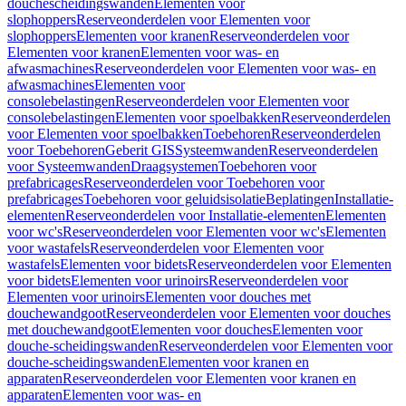
douchescheidingswanden
Elementen voor
slophoppers
Reserveonderdelen voor Elementen voor
slophoppers
Elementen voor kranen
Reserveonderdelen voor
Elementen voor kranen
Elementen voor was- en
afwasmachines
Reserveonderdelen voor Elementen voor was- en
afwasmachines
Elementen voor
consolebelastingen
Reserveonderdelen voor Elementen voor
consolebelastingen
Elementen voor spoelbakken
Reserveonderdelen
voor Elementen voor spoelbakken
Toebehoren
Reserveonderdelen
voor Toebehoren
Geberit GIS
Systeemwanden
Reserveonderdelen
voor Systeemwanden
Draagsystemen
Toebehoren voor
prefabricages
Reserveonderdelen voor Toebehoren voor
prefabricages
Toebehoren voor geluidsisolatie
Beplatingen
Installatie-
elementen
Reserveonderdelen voor Installatie-elementen
Elementen
voor wc's
Reserveonderdelen voor Elementen voor wc's
Elementen
voor wastafels
Reserveonderdelen voor Elementen voor
wastafels
Elementen voor bidets
Reserveonderdelen voor Elementen
voor bidets
Elementen voor urinoirs
Reserveonderdelen voor
Elementen voor urinoirs
Elementen voor douches met
douchewandgoot
Reserveonderdelen voor Elementen voor douches
met douchewandgoot
Elementen voor douches
Elementen voor
douche-scheidingswanden
Reserveonderdelen voor Elementen voor
douche-scheidingswanden
Elementen voor kranen en
apparaten
Reserveonderdelen voor Elementen voor kranen en
apparaten
Elementen voor was- en