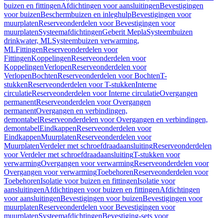
buizen en fittingen
Afdichtingen voor aansluitingen
Bevestigingen
voor buizen
Beschermbuizen en inleghulp
Bevestigingen voor
muurplaten
Reserveonderdelen voor Bevestigingen voor
muurplaten
Systeemafdichtingen
Geberit Mepla
Systeembuizen
drinkwater, ML
Systeembuizen verwarming,
ML
Fittingen
Reserveonderdelen voor
Fittingen
Koppelingen
Reserveonderdelen voor
Koppelingen
Verlopen
Reserveonderdelen voor
Verlopen
Bochten
Reserveonderdelen voor Bochten
T-
stukken
Reserveonderdelen voor T-stukken
Interne
circulatie
Reserveonderdelen voor Interne circulatie
Overgangen
permanent
Reserveonderdelen voor Overgangen
permanent
Overgangen en verbindingen,
demontabel
Reserveonderdelen voor Overgangen en verbindingen,
demontabel
Eindkappen
Reserveonderdelen voor
Eindkappen
Muurplaten
Reserveonderdelen voor
Muurplaten
Verdeler met schroefdraadaansluiting
Reserveonderdelen
voor Verdeler met schroefdraadaansluiting
T-stukken voor
verwarming
Overgangen voor verwarming
Reserveonderdelen voor
Overgangen voor verwarming
Toebehoren
Reserveonderdelen voor
Toebehoren
Isolatie voor buizen en fittingen
Isolatie voor
aansluitingen
Afdichtingen voor buizen en fittingen
Afdichtingen
voor aansluitingen
Bevestigingen voor buizen
Bevestigingen voor
muurplaten
Reserveonderdelen voor Bevestigingen voor
muurplaten
Systeemafdichtingen
Bevestiging-sets voor