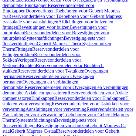
demontabel
Eindkappen
Reserveonderdelen voor
Eindkappen
Doorvoeringen
Toebehoren voor Geberit Mapress
rvs
Reserveonderdelen voor Toebehoren voor Geberit Mapress
rvs
Isolatie voor aansluitingen
Afdichtingen voor buizen en
fittingen
Bevestigingen voor buizen
Bevestigingen voor
muurplaten
Reserveonderdelen voor Bevestigingen voor
muurplaten
Systeemafdichtingen
Bevestiging-sets voor
flensverbindingen
Geberit Mapress Therm
Systeembuizen
Therm
Fittingen
Reserveonderdelen voor
Fittingen
Sokken
Reserveonderdelen voor
Sokken
Verlopen
Reserveonderdelen voor
Verlopen
Bochten
Reserveonderdelen voor Bochten
T-
stukken
Reserveonderdelen voor T-stukken
Overgangen
permanent
Reserveonderdelen voor Overgangen
permanent
Overgangen en verbindingen,
demontabel
Reserveonderdelen voor Overgangen en verbindingen,
demontabel
Axiale compensatoren
Reserveonderdelen voor Axiale
compensatoren
Eindkappen
Reserveonderdelen voor Eindkappen
T-
stukken voor verwarming
Reserveonderdelen voor T-stukken voor
verwarming
Aansluitingen voor verwarming
Reserveonderdelen voor
Aansluitingen voor verwarming
Toebehoren voor Geberit Mapress
Therm
Systeemafdichtingen
Bevestiging-sets voor
flensverbindingen
Bevestigingen voor buizen
Geberit Mapress C-
staal
Geberit Mapress C-staal
Reserveonderdelen voor Geberit