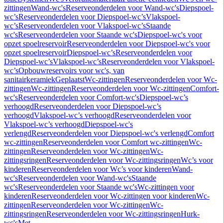
zittingen
Wand-wc's
Reserveonderdelen voor Wand-wc's
Diepspoel-
wc’s
Reserveonderdelen voor Diepspoel-wc’s
Vlakspoel-
wc’s
Reserveonderdelen voor Vlakspoel-wc’s
Staande
wc's
Reserveonderdelen voor Staande wc's
Diepspoel-wc's voor
opzet spoelreservoir
Reserveonderdelen voor Diepspoel-wc's voor
opzet spoelreservoir
Diepspoel-wc’s
Reserveonderdelen voor
Diepspoel-wc’s
Vlakspoel-wc’s
Reserveonderdelen voor Vlakspoel-
wc’s
Opbouwreservoirs voor wc's, van
sanitairkeramiek
Geplaatst
Wc-zittingen
Reserveonderdelen voor Wc-
zittingen
Wc-zittingen
Reserveonderdelen voor Wc-zittingen
Comfort-
wc's
Reserveonderdelen voor Comfort-wc's
Diepspoel-wc’s
verhoogd
Reserveonderdelen voor Diepspoel-wc’s
verhoogd
Vlakspoel-wc’s verhoogd
Reserveonderdelen voor
Vlakspoel-wc’s verhoogd
Diepspoel-wc's
verlengd
Reserveonderdelen voor Diepspoel-wc's verlengd
Comfort
wc-zittingen
Reserveonderdelen voor Comfort wc-zittingen
Wc-
zittingen
Reserveonderdelen voor Wc-zittingen
Wc-
zittingsringen
Reserveonderdelen voor Wc-zittingsringen
Wc’s voor
kinderen
Reserveonderdelen voor Wc’s voor kinderen
Wand-
wc's
Reserveonderdelen voor Wand-wc's
Staande
wc's
Reserveonderdelen voor Staande wc's
Wc-zittingen voor
kinderen
Reserveonderdelen voor Wc-zittingen voor kinderen
Wc-
zittingen
Reserveonderdelen voor Wc-zittingen
Wc-
zittingsringen
Reserveonderdelen voor Wc-zittingsringen
Hurk-
wc's
Met