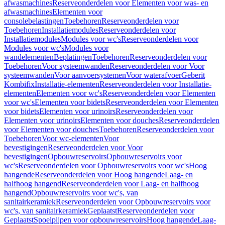
afwasmachines
Reserveonderdelen voor Elementen voor was- en
afwasmachines
Elementen voor
consolebelastingen
Toebehoren
Reserveonderdelen voor
Toebehoren
Installatiemodules
Reserveonderdelen voor
Installatiemodules
Modules voor wc's
Reserveonderdelen voor
Modules voor wc's
Modules voor
wandelementen
Beplatingen
Toebehoren
Reserveonderdelen voor
Toebehoren
Voor systeemwanden
Reserveonderdelen voor Voor
systeemwanden
Voor aanvoersystemen
Voor waterafvoer
Geberit
Kombifix
Installatie-elementen
Reserveonderdelen voor Installatie-
elementen
Elementen voor wc's
Reserveonderdelen voor Elementen
voor wc's
Elementen voor bidets
Reserveonderdelen voor Elementen
voor bidets
Elementen voor urinoirs
Reserveonderdelen voor
Elementen voor urinoirs
Elementen voor douches
Reserveonderdelen
voor Elementen voor douches
Toebehoren
Reserveonderdelen voor
Toebehoren
Voor wc-elementen
Voor
bevestigingen
Reserveonderdelen voor Voor
bevestigingen
Opbouwreservoirs
Opbouwreservoirs voor
wc's
Reserveonderdelen voor Opbouwreservoirs voor wc's
Hoog
hangende
Reserveonderdelen voor Hoog hangende
Laag- en
halfhoog hangend
Reserveonderdelen voor Laag- en halfhoog
hangend
Opbouwreservoirs voor wc's, van
sanitairkeramiek
Reserveonderdelen voor Opbouwreservoirs voor
wc's, van sanitairkeramiek
Geplaatst
Reserveonderdelen voor
Geplaatst
Spoelpijpen voor opbouwreservoirs
Hoog hangende
Laag-