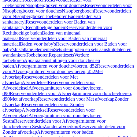
Toebehoren
Nisopbergboxen voor douches
Reserveonderdelen voor
Nisopbergboxen voor douches
Nisopbergboxen
Reserveonderdelen
voor Nisopbergboxen
Toebehoren
Baden
Baden van
sanitairacryl
Reserveonderdelen voor Baden van
sanitairacryl
Rechthoekige baden
Reserveonderdelen voor
Rechthoekige baden
Baden van mineraal
materiaal
Reserveonderdelen voor Baden van mineraal
materiaal
Baden voor baby's
Reserveonderdelen voor Baden voor
baby's
Installatie-elementen
Sets steunpoten en sets aansluitplaten en
wandankers
Toebehoren
Reparatiesets
Verdere
toebehoren
Apparaataansluitingen voor douches en
baden
Afvoergarnituren voor douchevloeren, d52
Reserveonderdelen
voor Afvoergarnituren voor douchevloeren, d52
Met
afvoerkap
Reserveonderdelen voor Met
afvoerkap
Afvoerdeksel
Reserveonderdelen voor
Afvoerdeksel
Afvoergarnituren voor douchevloeren,
d90
Reserveonderdelen voor Afvoergarnituren voor douchevloeren,
d90
Met afvoerkap
Reserveonderdelen voor Met afvoerkap
Zonder
afvoerkap
Reserveonderdelen voor Zonder
afvoerkap
Afvoerdeksel
Reserveonderdelen voor
Afvoerdeksel
Afvoergarnituren voor douchevloeren
Sestra
Reserveonderdelen voor Afvoergarnituren voor
douchevloeren Sestra
Zonder afvoerkap
Reserveonderdelen voor
Zonder afvoerkap
Afvoergarnituren voor baden,