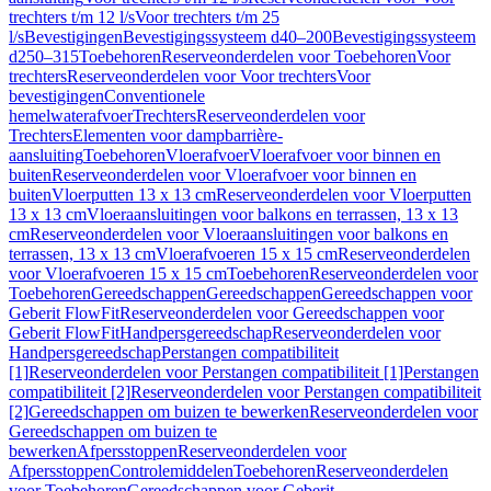
trechters t/m 12 l/s
Voor trechters t/m 25
l/s
Bevestigingen
Bevestigingssysteem d40–200
Bevestigingssysteem
d250–315
Toebehoren
Reserveonderdelen voor Toebehoren
Voor
trechters
Reserveonderdelen voor Voor trechters
Voor
bevestigingen
Conventionele
hemelwaterafvoer
Trechters
Reserveonderdelen voor
Trechters
Elementen voor dampbarrière-
aansluiting
Toebehoren
Vloerafvoer
Vloerafvoer voor binnen en
buiten
Reserveonderdelen voor Vloerafvoer voor binnen en
buiten
Vloerputten 13 x 13 cm
Reserveonderdelen voor Vloerputten
13 x 13 cm
Vloeraansluitingen voor balkons en terrassen, 13 x 13
cm
Reserveonderdelen voor Vloeraansluitingen voor balkons en
terrassen, 13 x 13 cm
Vloerafvoeren 15 x 15 cm
Reserveonderdelen
voor Vloerafvoeren 15 x 15 cm
Toebehoren
Reserveonderdelen voor
Toebehoren
Gereedschappen
Gereedschappen
Gereedschappen voor
Geberit FlowFit
Reserveonderdelen voor Gereedschappen voor
Geberit FlowFit
Handpersgereedschap
Reserveonderdelen voor
Handpersgereedschap
Perstangen compatibiliteit
[1]
Reserveonderdelen voor Perstangen compatibiliteit [1]
Perstangen
compatibiliteit [2]
Reserveonderdelen voor Perstangen compatibiliteit
[2]
Gereedschappen om buizen te bewerken
Reserveonderdelen voor
Gereedschappen om buizen te
bewerken
Afpersstoppen
Reserveonderdelen voor
Afpersstoppen
Controlemiddelen
Toebehoren
Reserveonderdelen
voor Toebehoren
Gereedschappen voor Geberit