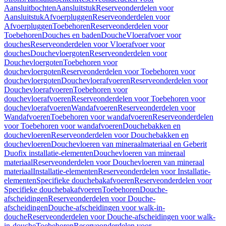
Aansluitbochten
Aansluitstuk
Reserveonderdelen voor
Aansluitstuk
Afvoerpluggen
Reserveonderdelen voor
Afvoerpluggen
Toebehoren
Reserveonderdelen voor
Toebehoren
Douches en baden
Douche
Vloerafvoer voor
douches
Reserveonderdelen voor Vloerafvoer voor
douches
Douchevloergoten
Reserveonderdelen voor
Douchevloergoten
Toebehoren voor
douchevloergoten
Reserveonderdelen voor Toebehoren voor
douchevloergoten
Douchevloerafvoeren
Reserveonderdelen voor
Douchevloerafvoeren
Toebehoren voor
douchevloerafvoeren
Reserveonderdelen voor Toebehoren voor
douchevloerafvoeren
Wandafvoeren
Reserveonderdelen voor
Wandafvoeren
Toebehoren voor wandafvoeren
Reserveonderdelen
voor Toebehoren voor wandafvoeren
Douchebakken en
douchevloeren
Reserveonderdelen voor Douchebakken en
douchevloeren
Douchevloeren van mineraalmateriaal en Geberit
Duofix installatie-elementen
Douchevloeren van mineraal
materiaal
Reserveonderdelen voor Douchevloeren van mineraal
materiaal
Installatie-elementen
Reserveonderdelen voor Installatie-
elementen
Specifieke douchebakafvoeren
Reserveonderdelen voor
Specifieke douchebakafvoeren
Toebehoren
Douche-
afscheidingen
Reserveonderdelen voor Douche-
afscheidingen
Douche-afscheidingen voor walk-in-
douche
Reserveonderdelen voor Douche-afscheidingen voor walk-
in-douche
Toebehoren
Reserveonderdelen voor