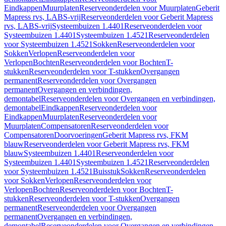
Eindkappen
Muurplaten
Reserveonderdelen voor Muurplaten
Geberit
Mapress rvs, LABS-vrij
Reserveonderdelen voor Geberit Mapress
rvs, LABS-vrij
Systeembuizen 1.4401
Reserveonderdelen voor
Systeembuizen 1.4401
Systeembuizen 1.4521
Reserveonderdelen
voor Systeembuizen 1.4521
Sokken
Reserveonderdelen voor
Sokken
Verlopen
Reserveonderdelen voor
Verlopen
Bochten
Reserveonderdelen voor Bochten
T-
stukken
Reserveonderdelen voor T-stukken
Overgangen
permanent
Reserveonderdelen voor Overgangen
permanent
Overgangen en verbindingen,
demontabel
Reserveonderdelen voor Overgangen en verbindingen,
demontabel
Eindkappen
Reserveonderdelen voor
Eindkappen
Muurplaten
Reserveonderdelen voor
Muurplaten
Compensatoren
Reserveonderdelen voor
Compensatoren
Doorvoeringen
Geberit Mapress rvs, FKM
blauw
Reserveonderdelen voor Geberit Mapress rvs, FKM
blauw
Systeembuizen 1.4401
Reserveonderdelen voor
Systeembuizen 1.4401
Systeembuizen 1.4521
Reserveonderdelen
voor Systeembuizen 1.4521
Buisstuk
Sokken
Reserveonderdelen
voor Sokken
Verlopen
Reserveonderdelen voor
Verlopen
Bochten
Reserveonderdelen voor Bochten
T-
stukken
Reserveonderdelen voor T-stukken
Overgangen
permanent
Reserveonderdelen voor Overgangen
permanent
Overgangen en verbindingen,
demontabel
Reserveonderdelen voor Overgangen en verbindingen,