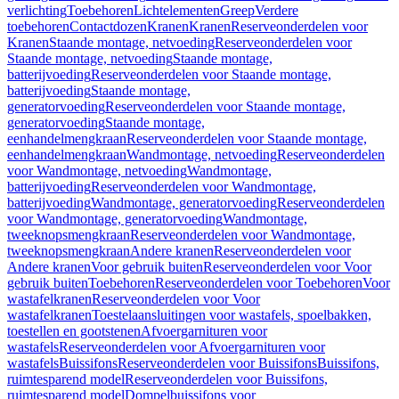
verlichting
Toebehoren
Lichtelementen
Greep
Verdere
toebehoren
Contactdozen
Kranen
Kranen
Reserveonderdelen voor
Kranen
Staande montage, netvoeding
Reserveonderdelen voor
Staande montage, netvoeding
Staande montage,
batterijvoeding
Reserveonderdelen voor Staande montage,
batterijvoeding
Staande montage,
generatorvoeding
Reserveonderdelen voor Staande montage,
generatorvoeding
Staande montage,
eenhandelmengkraan
Reserveonderdelen voor Staande montage,
eenhandelmengkraan
Wandmontage, netvoeding
Reserveonderdelen
voor Wandmontage, netvoeding
Wandmontage,
batterijvoeding
Reserveonderdelen voor Wandmontage,
batterijvoeding
Wandmontage, generatorvoeding
Reserveonderdelen
voor Wandmontage, generatorvoeding
Wandmontage,
tweeknopsmengkraan
Reserveonderdelen voor Wandmontage,
tweeknopsmengkraan
Andere kranen
Reserveonderdelen voor
Andere kranen
Voor gebruik buiten
Reserveonderdelen voor Voor
gebruik buiten
Toebehoren
Reserveonderdelen voor Toebehoren
Voor
wastafelkranen
Reserveonderdelen voor Voor
wastafelkranen
Toestelaansluitingen voor wastafels, spoelbakken,
toestellen en gootstenen
Afvoergarnituren voor
wastafels
Reserveonderdelen voor Afvoergarnituren voor
wastafels
Buissifons
Reserveonderdelen voor Buissifons
Buissifons,
ruimtesparend model
Reserveonderdelen voor Buissifons,
ruimtesparend model
Dompelbuissifons voor