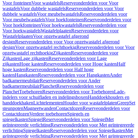
Voor fonteinen
Voor wastafels
Reserveonderdelen voor Voor
wastafels
Voor dubbele wastafels
Reserveonderdelen voor Voor
dubbele wastafels
Voor meubelwastafels
Reserveonderdelen voor
Voor meubelwastafels
Voor hoekfonteinen
Reserveonderdelen voor
Voor hoekfonteinen
Voor hoekwastafels
Reserveonderdelen voor
Voor hoekwastafels
Wastafelplaaten
Reserveonderdelen voor
Wastafelplaaten
Voor opzetwastafel afgerond
design
Reserveonderdelen voor Voor opzetwastafel afgerond
design
Voor opzetwastafel rechthoekig
Reserveonderdelen voor Voor
opzetwastafel rechthoekig
Zijkasten
Reserveonderdelen voor
Zijkasten
Lage zijkasten
Reserveonderdelen voor Lage
zijkasten
Hoge kasten
Reserveonderdelen voor Hoge kasten
Half
hoge kasten
Reserveonderdelen voor Half hoge
kasten
Hangkasten
Reserveonderdelen voor Hangkasten
Ander
badkamermeubilair
Reserveonderdelen voor Ander
badkamermeubilair
Planchet
Reserveonderdelen voor
Planchet
Toebehoren
Reserveonderdelen voor Toebehoren
Lade-
indelers voor schuifladen en indelingsboxen
Handdoekhouders en
handdoekhaken
Lichtelementen
Houder voor wastafelplaten
Greep
Set
steunpoten
Magneetwanden
Contactdozen
Reserveonderdelen voor
Contactdozen
Verdere toebehoren
Spiegels en
spiegelkasten
Spiegel
Reserveonderdelen voor Spiegel
Met
geïntegreerde verlichting
Reserveonderdelen voor Met geïntegreerde
verlichting
Spiegelkasten
Reserveonderdelen voor Spiegelkasten
Met
geïntegreerde verlichting
Reserveonderdelen voor Met geïntegreerde