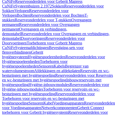
CuNiFe
Reserveonderdelen voor Geberit Mapress
CuNiFe
Systeembuizen 2.1972
Sokken
Reserveonderdelen voor
Sokken
Verlopen
Reserveonderdelen voor
Verlopen
Bochten
Reserveonderdelen voor Bochten
T-
stukken
Reserveonderdelen voor T-stukken
Overgangen
permanent
Reserveonderdelen voor Overgangen
permanent
Overgangen en verbindingen,
demontabel
Reserveonderdelen voor Overgangen en verbindingen,
demontabel
Doorvoeringen
Reserveonderdelen voor
Doorvoeringen
Toebehoren voor Geberit Mapress
CuNiFe
Systeemafdichtingen
Bevestiging-sets voor
flensverbindingen
Geberit
hygiënesysteem
Hygiënespoeleenheden
Reserveonderdelen voor
Hygiënespoeleenheden
Toebehoren voor
hygiënespoeleenheden
Sensoren
Kabels
Begrenzer van
watervolumestroom
Afdekkingen en afdekplaten
Reservoirs en wc-
besturingen met hygiënespoeling
Reserveonderdelen voor Reservoirs
en wc-besturingen met hygiënespoeling
Inbouwreservoirs met
hygiënespoeling
Hygiëne-inbouwmodules
Reserveonderdelen voor
Hygiëne-inbouwmodules
Toebehoren voor reservoirs en wc-
besturingen met hygiënespoeling
Reserveonderdelen voor
Toebehoren voor reservoirs en wc-besturingen met
hygiënespoeling
Sensoren
Kabel
Voedingsapparaten
Reserveonderdelen
voor Voedingsapparaten
Netwerkcomponenten
Geberit Connect
toebehoren voor Geberit hygiënesysteem
Reserveonderdelen voor