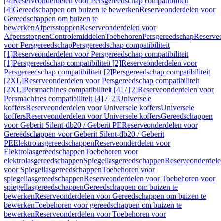
[4]
Reserveonderdelen voor Persgereedschap compatibiliteit
[4]
Gereedschappen om buizen te bewerken
Reserveonderdelen voor
Gereedschappen om buizen te
bewerken
Afpersstoppen
Reserveonderdelen voor
Afpersstoppen
Controlemiddelen
Toebehoren
Persgereedschap
Reserve
voor Persgereedschap
Persgereedschap compatibiliteit
[1]
Reserveonderdelen voor Persgereedschap compatibiliteit
[1]
Persgereedschap compatibiliteit [2]
Reserveonderdelen voor
Persgereedschap compatibiliteit [2]
Persgereedschap compatibiliteit
[2XL]
Reserveonderdelen voor Persgereedschap compatibiliteit
[2XL]
Persmachines compatibiliteit [4] / [2]
Reserveonderdelen voor
Persmachines compatibiliteit [4] / [2]
Universele
koffers
Reserveonderdelen voor Universele koffers
Universele
koffers
Reserveonderdelen voor Universele koffers
Gereedschappen
voor Geberit Silent-db20 / Geberit PE
Reserveonderdelen voor
Gereedschappen voor Geberit Silent-db20 / Geberit
PE
Elektrolasgereedschappen
Reserveonderdelen voor
Elektrolasgereedschappen
Toebehoren voor
elektrolasgereedschappen
Spiegellasgereedschappen
Reserveonderdele
voor Spiegellasgereedschappen
Toebehoren voor
spiegellasgereedschappen
Reserveonderdelen voor Toebehoren voor
spiegellasgereedschappen
Gereedschappen om buizen te
bewerken
Reserveonderdelen voor Gereedschappen om buizen te
bewerken
Toebehoren voor gereedschappen om buizen te
bewerken
Reserveonderdelen voor Toebehoren voor