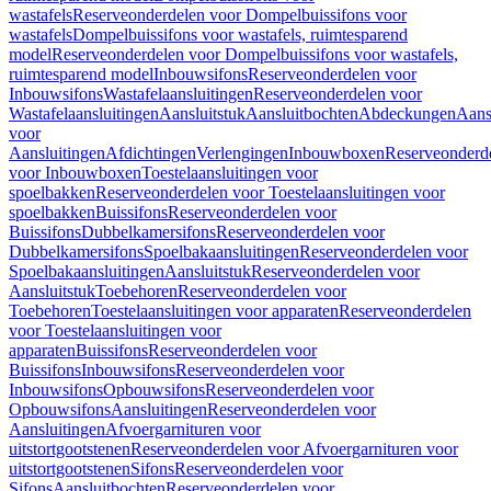
wastafels
Reserveonderdelen voor Dompelbuissifons voor
wastafels
Dompelbuissifons voor wastafels, ruimtesparend
model
Reserveonderdelen voor Dompelbuissifons voor wastafels,
ruimtesparend model
Inbouwsifons
Reserveonderdelen voor
Inbouwsifons
Wastafelaansluitingen
Reserveonderdelen voor
Wastafelaansluitingen
Aansluitstuk
Aansluitbochten
Abdeckungen
Aans
voor
Aansluitingen
Afdichtingen
Verlengingen
Inbouwboxen
Reserveonderd
voor Inbouwboxen
Toestelaansluitingen voor
spoelbakken
Reserveonderdelen voor Toestelaansluitingen voor
spoelbakken
Buissifons
Reserveonderdelen voor
Buissifons
Dubbelkamersifons
Reserveonderdelen voor
Dubbelkamersifons
Spoelbakaansluitingen
Reserveonderdelen voor
Spoelbakaansluitingen
Aansluitstuk
Reserveonderdelen voor
Aansluitstuk
Toebehoren
Reserveonderdelen voor
Toebehoren
Toestelaansluitingen voor apparaten
Reserveonderdelen
voor Toestelaansluitingen voor
apparaten
Buissifons
Reserveonderdelen voor
Buissifons
Inbouwsifons
Reserveonderdelen voor
Inbouwsifons
Opbouwsifons
Reserveonderdelen voor
Opbouwsifons
Aansluitingen
Reserveonderdelen voor
Aansluitingen
Afvoergarnituren voor
uitstortgootstenen
Reserveonderdelen voor Afvoergarnituren voor
uitstortgootstenen
Sifons
Reserveonderdelen voor
Sifons
Aansluitbochten
Reserveonderdelen voor