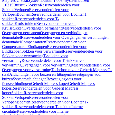
Mapress C-staal
Systeembuizen 1.0034
Systeembuizen
1.0215
Buisstuk
Sokken
Reserveonderdelen voor
Sokken
Verlopen
Reserveonderdelen voor
Verlopen
Bochten
Reserveonderdelen voor Bochten
T-
stukken
Reserveonderdelen voor T-
stukken
Kruisstukken
Reserveonderdelen voor
Kruisstukken
Overgangen permanent
Reserveonderdelen voor
Overgangen permanent
Overgangen en verbindingen,
demontabel
Reserveonderdelen voor Overgangen en verbindingen,
demontabel
Compensatoren
Reserveonderdelen voor
Compensatoren
Eindkappen
Reserveonderdelen voor
Eindkappen
Sokken voor verwarming
Reserveonderdelen voor
Sokken voor verwarming
T-stukken voor
verwarming
Reserveonderdelen voor T-stukken voor
verwarming
Overgangen voor verwarming
Reserveonderdelen voor
Overgangen voor verwarming
Toebehoren voor Geberit Mapress C-
staal
Afdichtingen voor buizen en fittingen
Bevestigingen voor
buizen
Systeemafdichtingen
Bevestiging-sets voor
flensverbindingen
Geberit Mapress koper
Geberit Mapress
koper
Reserveonderdelen voor Geberit Mapress
koper
Sokken
Reserveonderdelen voor
Sokken
Verlopen
Reserveonderdelen voor
Verlopen
Bochten
Reserveonderdelen voor Bochten
T-
stukken
Reserveonderdelen voor T-stukken
Interne
circulatie
Reserveonderdelen voor Interne