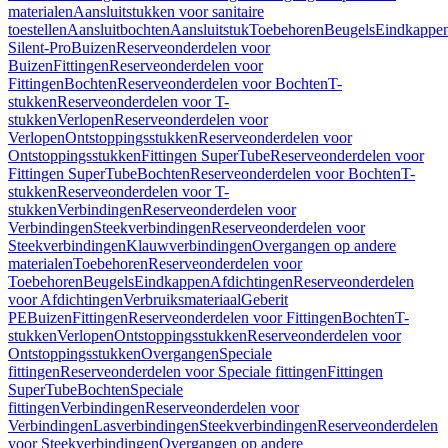
materialen
Aansluitstukken voor sanitaire
toestellen
Aansluitbochten
Aansluitstuk
Toebehoren
Beugels
Eindkappe
Silent-Pro
Buizen
Reserveonderdelen voor
Buizen
Fittingen
Reserveonderdelen voor
Fittingen
Bochten
Reserveonderdelen voor Bochten
T-
stukken
Reserveonderdelen voor T-
stukken
Verlopen
Reserveonderdelen voor
Verlopen
Ontstoppingsstukken
Reserveonderdelen voor
Ontstoppingsstukken
Fittingen SuperTube
Reserveonderdelen voor
Fittingen SuperTube
Bochten
Reserveonderdelen voor Bochten
T-
stukken
Reserveonderdelen voor T-
stukken
Verbindingen
Reserveonderdelen voor
Verbindingen
Steekverbindingen
Reserveonderdelen voor
Steekverbindingen
Klauwverbindingen
Overgangen op andere
materialen
Toebehoren
Reserveonderdelen voor
Toebehoren
Beugels
Eindkappen
Afdichtingen
Reserveonderdelen
voor Afdichtingen
Verbruiksmateriaal
Geberit
PE
Buizen
Fittingen
Reserveonderdelen voor Fittingen
Bochten
T-
stukken
Verlopen
Ontstoppingsstukken
Reserveonderdelen voor
Ontstoppingsstukken
Overgangen
Speciale
fittingen
Reserveonderdelen voor Speciale fittingen
Fittingen
SuperTube
Bochten
Speciale
fittingen
Verbindingen
Reserveonderdelen voor
Verbindingen
Lasverbindingen
Steekverbindingen
Reserveonderdelen
voor Steekverbindingen
Overgangen op andere