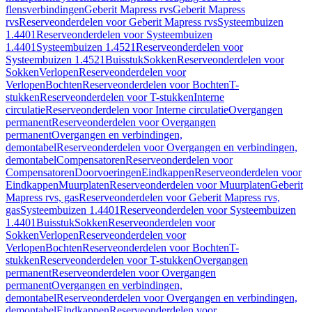
flensverbindingen
Geberit Mapress rvs
Geberit Mapress
rvs
Reserveonderdelen voor Geberit Mapress rvs
Systeembuizen
1.4401
Reserveonderdelen voor Systeembuizen
1.4401
Systeembuizen 1.4521
Reserveonderdelen voor
Systeembuizen 1.4521
Buisstuk
Sokken
Reserveonderdelen voor
Sokken
Verlopen
Reserveonderdelen voor
Verlopen
Bochten
Reserveonderdelen voor Bochten
T-
stukken
Reserveonderdelen voor T-stukken
Interne
circulatie
Reserveonderdelen voor Interne circulatie
Overgangen
permanent
Reserveonderdelen voor Overgangen
permanent
Overgangen en verbindingen,
demontabel
Reserveonderdelen voor Overgangen en verbindingen,
demontabel
Compensatoren
Reserveonderdelen voor
Compensatoren
Doorvoeringen
Eindkappen
Reserveonderdelen voor
Eindkappen
Muurplaten
Reserveonderdelen voor Muurplaten
Geberit
Mapress rvs, gas
Reserveonderdelen voor Geberit Mapress rvs,
gas
Systeembuizen 1.4401
Reserveonderdelen voor Systeembuizen
1.4401
Buisstuk
Sokken
Reserveonderdelen voor
Sokken
Verlopen
Reserveonderdelen voor
Verlopen
Bochten
Reserveonderdelen voor Bochten
T-
stukken
Reserveonderdelen voor T-stukken
Overgangen
permanent
Reserveonderdelen voor Overgangen
permanent
Overgangen en verbindingen,
demontabel
Reserveonderdelen voor Overgangen en verbindingen,
demontabel
Eindkappen
Reserveonderdelen voor