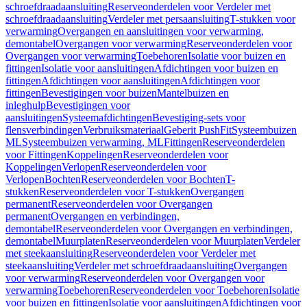
schroefdraadaansluiting
Reserveonderdelen voor Verdeler met
schroefdraadaansluiting
Verdeler met persaansluiting
T-stukken voor
verwarming
Overgangen en aansluitingen voor verwarming,
demontabel
Overgangen voor verwarming
Reserveonderdelen voor
Overgangen voor verwarming
Toebehoren
Isolatie voor buizen en
fittingen
Isolatie voor aansluitingen
Afdichtingen voor buizen en
fittingen
Afdichtingen voor aansluitingen
Afdichtingen voor
fittingen
Bevestigingen voor buizen
Mantelbuizen en
inleghulp
Bevestigingen voor
aansluitingen
Systeemafdichtingen
Bevestiging-sets voor
flensverbindingen
Verbruiksmateriaal
Geberit PushFit
Systeembuizen
ML
Systeembuizen verwarming, ML
Fittingen
Reserveonderdelen
voor Fittingen
Koppelingen
Reserveonderdelen voor
Koppelingen
Verlopen
Reserveonderdelen voor
Verlopen
Bochten
Reserveonderdelen voor Bochten
T-
stukken
Reserveonderdelen voor T-stukken
Overgangen
permanent
Reserveonderdelen voor Overgangen
permanent
Overgangen en verbindingen,
demontabel
Reserveonderdelen voor Overgangen en verbindingen,
demontabel
Muurplaten
Reserveonderdelen voor Muurplaten
Verdeler
met steekaansluiting
Reserveonderdelen voor Verdeler met
steekaansluiting
Verdeler met schroefdraadaansluiting
Overgangen
voor verwarming
Reserveonderdelen voor Overgangen voor
verwarming
Toebehoren
Reserveonderdelen voor Toebehoren
Isolatie
voor buizen en fittingen
Isolatie voor aansluitingen
Afdichtingen voor