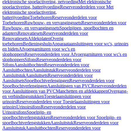
elektronische spoelactivering, netvoeding
Met elektronische
spoelactivering, batterijvoeding
Reserveonderdelen voor Met
elektronische spoelactivering,
batterijvoeding
Toebehoren
Reserveonderdelen voor
Toebehoren
Ruwbouw- en vervangingssets
Reserveonderdelen voor
Ruwbouw- en vervangingssets
Spoelpijpen, spoelbochten en
adapters
Renovatiesets
Reserveonderdelen voor
Renovatiesets
Afdekplaten
Overig
toebehoren
Bedieningshulp
Apparaataansluitingen voor wc's, urinoirs
en bidets
Afvoergarnituren voor wc's en
slophoppers
Reserveonderdelen voor Afvoergarnituren voor wc's en
slophoppers
Sifons
Reserveonderdelen voor
Sifons
Aansluitbochten
Reserveonderdelen voor
Aansluitbochten
Aansluitstuk
Reserveonderdelen voor
Aansluitstuk
Aansluitsets
Reserveonderdelen voor
Aansluitsets
Spoelbochtverlengingen
Reserveonderdelen voor
Spoelbochtverlengingen
Aansluitingen van PVC
Reserveonderdelen
voor Aansluitingen van PVC
Manchetten en afdekkappen
Overgang-
en verbindingsstukken
Toestelaansluitingen voor
urinoirs
Reserveonderdelen voor Toestelaansluitingen voor
urinoirs
Urinoirsifons
Reserveonderdelen voor
Urinoirsifons
Spoelpijp- en
spoelbochtverlengstukken
Reserveonderdelen voor Spoelpijp- en
spoelbochtverlengstukken
Aansluitstuk
Reserveonderdelen voor
Aansluitstuk
Aansluitbochten
Reserveonderdelen voor