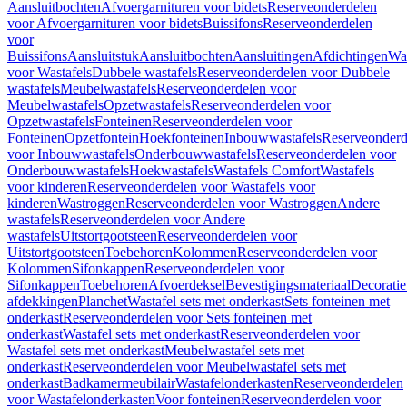
Aansluitbochten
Afvoergarnituren voor bidets
Reserveonderdelen
voor Afvoergarnituren voor bidets
Buissifons
Reserveonderdelen
voor
Buissifons
Aansluitstuk
Aansluitbochten
Aansluitingen
Afdichtingen
Was
voor Wastafels
Dubbele wastafels
Reserveonderdelen voor Dubbele
wastafels
Meubelwastafels
Reserveonderdelen voor
Meubelwastafels
Opzetwastafels
Reserveonderdelen voor
Opzetwastafels
Fonteinen
Reserveonderdelen voor
Fonteinen
Opzetfontein
Hoekfonteinen
Inbouwwastafels
Reserveonderd
voor Inbouwwastafels
Onderbouwwastafels
Reserveonderdelen voor
Onderbouwwastafels
Hoekwastafels
Wastafels Comfort
Wastafels
voor kinderen
Reserveonderdelen voor Wastafels voor
kinderen
Wastroggen
Reserveonderdelen voor Wastroggen
Andere
wastafels
Reserveonderdelen voor Andere
wastafels
Uitstortgootsteen
Reserveonderdelen voor
Uitstortgootsteen
Toebehoren
Kolommen
Reserveonderdelen voor
Kolommen
Sifonkappen
Reserveonderdelen voor
Sifonkappen
Toebehoren
Afvoerdeksel
Bevestigingsmateriaal
Decorati
afdekkingen
Planchet
Wastafel sets met onderkast
Sets fonteinen met
onderkast
Reserveonderdelen voor Sets fonteinen met
onderkast
Wastafel sets met onderkast
Reserveonderdelen voor
Wastafel sets met onderkast
Meubelwastafel sets met
onderkast
Reserveonderdelen voor Meubelwastafel sets met
onderkast
Badkamermeubilair
Wastafelonderkasten
Reserveonderdelen
voor Wastafelonderkasten
Voor fonteinen
Reserveonderdelen voor