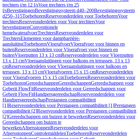
trechters t/m 12 l/s
Voor trechters t/m 25
l/s
Bevestigingen
Bevestigingssysteem d40–200
Bevestigingssysteem
d250–315
Toebehoren
Reserveonderdelen voor Toebehoren
Voor
trechters
Reserveonderdelen voor Voor trechters
Voor
bevestigingen
Conventionele
hemelwaterafvoer
Trechters
Reserveonderdelen voor
Trechters
Elementen voor dampbarrière-
aansluiting
Toebehoren
Vloerafvoer
Vloerafvoer voor binnen en
buiten
Reserveonderdelen voor Vloerafvoer voor binnen en
buiten
Vloerputten 13 x 13 cm
Reserveonderdelen voor Vloerputten
13 x 13 cm
Vloeraansluitingen voor balkons en terrassen, 13 x 13
cm
Reserveonderdelen voor Vloeraansluitingen voor balkons en
terrassen, 13 x 13 cm
Vloerafvoeren 15 x 15 cm
Reserveonderdelen
voor Vloerafvoeren 15 x 15 cm
Toebehoren
Reserveonderdelen voor
Toebehoren
Gereedschappen
Gereedschappen
Gereedschappen voor
Geberit FlowFit
Reserveonderdelen voor Gereedschappen voor
Geberit FlowFit
Handpersgereedschap
Reserveonderdelen voor
Handpersgereedschap
Perstangen compatibiliteit
[1]
Reserveonderdelen voor Perstangen compatibiliteit [1]
Perstangen
compatibiliteit [2]
Reserveonderdelen voor Perstangen compatibiliteit
[2]
Gereedschappen om buizen te bewerken
Reserveonderdelen voor
Gereedschappen om buizen te
bewerken
Afpersstoppen
Reserveonderdelen voor
Afpersstoppen
Controlemiddelen
Toebehoren
Reserveonderdelen
voor Toebehoren
Gereedschappen voor Geberit