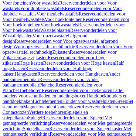
Voor fonteinen
Voor wastafels
Reserveonderdelen voor Voor
wastafels
Voor dubbele wastafels
Reserveonderdelen voor Voor
dubbele wastafels
Voor meubelwastafels
Reserveonderdelen voor
Voor meubelwastafels
Voor hoekfonteinen
Reserveonderdelen voor
Voor hoekfonteinen
Voor hoekwastafels
Reserveonderdelen voor
Voor hoekwastafels
Wastafelplaaten
Reserveonderdelen voor
Wastafelplaaten
Voor opzetwastafel afgerond
design
Reserveonderdelen voor Voor opzetwastafel afgerond
design
Voor opzetwastafel rechthoekig
Reserveonderdelen voor Voor
opzetwastafel rechthoekig
Zijkasten
Reserveonderdelen voor
Zijkasten
Lage zijkasten
Reserveonderdelen voor Lage
zijkasten
Hoge kasten
Reserveonderdelen voor Hoge kasten
Half
hoge kasten
Reserveonderdelen voor Half hoge
kasten
Hangkasten
Reserveonderdelen voor Hangkasten
Ander
badkamermeubilair
Reserveonderdelen voor Ander
badkamermeubilair
Planchet
Reserveonderdelen voor
Planchet
Toebehoren
Reserveonderdelen voor Toebehoren
Lade-
indelers voor schuifladen en indelingsboxen
Handdoekhouders en
handdoekhaken
Lichtelementen
Houder voor wastafelplaten
Greep
Set
steunpoten
Magneetwanden
Contactdozen
Reserveonderdelen voor
Contactdozen
Verdere toebehoren
Spiegels en
spiegelkasten
Spiegel
Reserveonderdelen voor Spiegel
Met
geïntegreerde verlichting
Reserveonderdelen voor Met geïntegreerde
verlichting
Spiegelkasten
Reserveonderdelen voor Spiegelkasten
Met
geïntegreerde verlichting
Reserveonderdelen voor Met geïntegreerde