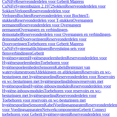
CuNiFe
Reserveonderdelen voor Geberit Mapress
CuNiFe
Systeembuizen 2.1972
Sokken
Reserveonderdelen voor
Sokken
Verlopen
Reserveonderdelen voor
Verlopen
Bochten
Reserveonderdelen voor Bochten
T-
stukken
Reserveonderdelen voor T-stukken
Overgangen
permanent
Reserveonderdelen voor Overgangen
permanent
Overgangen en verbindingen,
demontabel
Reserveonderdelen voor Overgangen en verbindingen,
demontabel
Doorvoeringen
Reserveonderdelen voor
Doorvoeringen
Toebehoren voor Geberit Mapress
CuNiFe
Systeemafdichtingen
Bevestiging-sets voor
flensverbindingen
Geberit
hygiënesysteem
Hygiënespoeleenheden
Reserveonderdelen voor
Hygiënespoeleenheden
Toebehoren voor
hygiënespoeleenheden
Sensoren
Kabels
Begrenzer van
watervolumestroom
Afdekkingen en afdekplaten
Reservoirs en wc-
besturingen met hygiënespoeling
Reserveonderdelen voor Reservoirs
en wc-besturingen met hygiënespoeling
Inbouwreservoirs met
hygiënespoeling
Hygiëne-inbouwmodules
Reserveonderdelen voor
Hygiëne-inbouwmodules
Toebehoren voor reservoirs en wc-
besturingen met hygiënespoeling
Reserveonderdelen voor
Toebehoren voor reservoirs en wc-besturingen met
hygiënespoeling
Sensoren
Kabel
Voedingsapparaten
Reserveonderdelen
voor Voedingsapparaten
Netwerkcomponenten
Geberit Connect
toebehoren voor Geberit hygiënesysteem
Reserveonderdelen voor