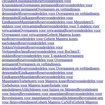
circulatie
Kruisstukken
Reserveonderdelen voor
Kruisstukken
Overgangen permanent
Reserveonderdelen voor
Overgangen permanent
Overgangen en verbindingen,
demontabel
Reserveonderdelen voor Overgangen en verbindingen,
demontabel
Eindkappen
Reserveonderdelen voor
Eindkappen
Muurplaten
Reserveonderdelen voor Muurplaten
T-
stukken voor verwarming
Reserveonderdelen voor T-stukken voor
verwarming
Overgangen voor verwarming
Reserveonderdelen voor
Overgangen voor verwarming
Geberit Mapress koper,
gas
Reserveonderdelen voor Geberit Mapress koper,
gas
Sokken
Reserveonderdelen voor
Sokken
Verlopen
Reserveonderdelen voor
Verlopen
Bochten
Reserveonderdelen voor Bochten
T-
stukken
Reserveonderdelen voor T-stukken
Overgangen
permanent
Reserveonderdelen voor Overgangen
permanent
Overgangen en verbindingen,
demontabel
Reserveonderdelen voor Overgangen en verbindingen,
demontabel
Eindkappen
Reserveonderdelen voor
Eindkappen
Muurplaten
Reserveonderdelen voor
Muurplaten
Toebehoren voor Mapress koper
Reserveonderdelen voor
Toebehoren voor Mapress koper
Isolatie voor
aansluitingen
Afdichtingen voor buizen en fittingen
Bevestigingen
voor buizen
Bevestigingen voor muurplaten
Reserveonderdelen voor
Bevestigingen voor muurplaten
Systeemafdichtingen
Bevestiging-sets
voor flensverbindingen
Geberit Mapress CuNiFe
Geberit Mapress