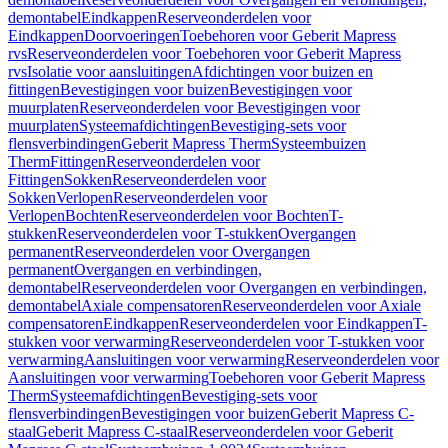
demontabel
Eindkappen
Reserveonderdelen voor
Eindkappen
Doorvoeringen
Toebehoren voor Geberit Mapress
rvs
Reserveonderdelen voor Toebehoren voor Geberit Mapress
rvs
Isolatie voor aansluitingen
Afdichtingen voor buizen en
fittingen
Bevestigingen voor buizen
Bevestigingen voor
muurplaten
Reserveonderdelen voor Bevestigingen voor
muurplaten
Systeemafdichtingen
Bevestiging-sets voor
flensverbindingen
Geberit Mapress Therm
Systeembuizen
Therm
Fittingen
Reserveonderdelen voor
Fittingen
Sokken
Reserveonderdelen voor
Sokken
Verlopen
Reserveonderdelen voor
Verlopen
Bochten
Reserveonderdelen voor Bochten
T-
stukken
Reserveonderdelen voor T-stukken
Overgangen
permanent
Reserveonderdelen voor Overgangen
permanent
Overgangen en verbindingen,
demontabel
Reserveonderdelen voor Overgangen en verbindingen,
demontabel
Axiale compensatoren
Reserveonderdelen voor Axiale
compensatoren
Eindkappen
Reserveonderdelen voor Eindkappen
T-
stukken voor verwarming
Reserveonderdelen voor T-stukken voor
verwarming
Aansluitingen voor verwarming
Reserveonderdelen voor
Aansluitingen voor verwarming
Toebehoren voor Geberit Mapress
Therm
Systeemafdichtingen
Bevestiging-sets voor
flensverbindingen
Bevestigingen voor buizen
Geberit Mapress C-
staal
Geberit Mapress C-staal
Reserveonderdelen voor Geberit