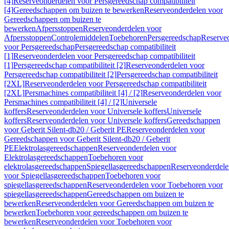
[4]
Reserveonderdelen voor Persgereedschap compatibiliteit
[4]
Gereedschappen om buizen te bewerken
Reserveonderdelen voor
Gereedschappen om buizen te
bewerken
Afpersstoppen
Reserveonderdelen voor
Afpersstoppen
Controlemiddelen
Toebehoren
Persgereedschap
Reserve
voor Persgereedschap
Persgereedschap compatibiliteit
[1]
Reserveonderdelen voor Persgereedschap compatibiliteit
[1]
Persgereedschap compatibiliteit [2]
Reserveonderdelen voor
Persgereedschap compatibiliteit [2]
Persgereedschap compatibiliteit
[2XL]
Reserveonderdelen voor Persgereedschap compatibiliteit
[2XL]
Persmachines compatibiliteit [4] / [2]
Reserveonderdelen voor
Persmachines compatibiliteit [4] / [2]
Universele
koffers
Reserveonderdelen voor Universele koffers
Universele
koffers
Reserveonderdelen voor Universele koffers
Gereedschappen
voor Geberit Silent-db20 / Geberit PE
Reserveonderdelen voor
Gereedschappen voor Geberit Silent-db20 / Geberit
PE
Elektrolasgereedschappen
Reserveonderdelen voor
Elektrolasgereedschappen
Toebehoren voor
elektrolasgereedschappen
Spiegellasgereedschappen
Reserveonderdele
voor Spiegellasgereedschappen
Toebehoren voor
spiegellasgereedschappen
Reserveonderdelen voor Toebehoren voor
spiegellasgereedschappen
Gereedschappen om buizen te
bewerken
Reserveonderdelen voor Gereedschappen om buizen te
bewerken
Toebehoren voor gereedschappen om buizen te
bewerken
Reserveonderdelen voor Toebehoren voor