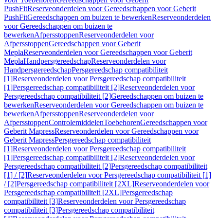
PushFit
Reserveonderdelen voor Gereedschappen voor Geberit
PushFit
Gereedschappen om buizen te bewerken
Reserveonderdelen
voor Gereedschappen om buizen te
bewerken
Afpersstoppen
Reserveonderdelen voor
Afpersstoppen
Gereedschappen voor Geberit
Mepla
Reserveonderdelen voor Gereedschappen voor Geberit
Mepla
Handpersgereedschap
Reserveonderdelen voor
Handpersgereedschap
Persgereedschap compatibiliteit
[1]
Reserveonderdelen voor Persgereedschap compatibiliteit
[1]
Persgereedschap compatibiliteit [2]
Reserveonderdelen voor
Persgereedschap compatibiliteit [2]
Gereedschappen om buizen te
bewerken
Reserveonderdelen voor Gereedschappen om buizen te
bewerken
Afpersstoppen
Reserveonderdelen voor
Afpersstoppen
Controlemiddelen
Toebehoren
Gereedschappen voor
Geberit Mapress
Reserveonderdelen voor Gereedschappen voor
Geberit Mapress
Persgereedschap compatibiliteit
[1]
Reserveonderdelen voor Persgereedschap compatibiliteit
[1]
Persgereedschap compatibiliteit [2]
Reserveonderdelen voor
Persgereedschap compatibiliteit [2]
Persgereedschap compatibiliteit
[1] / [2]
Reserveonderdelen voor Persgereedschap compatibiliteit [1]
/ [2]
Persgereedschap compatibiliteit [2XL]
Reserveonderdelen voor
Persgereedschap compatibiliteit [2XL]
Persgereedschap
compatibiliteit [3]
Reserveonderdelen voor Persgereedschap
compatibiliteit [3]
Persgereedschap compatibiliteit