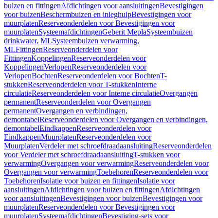
buizen en fittingen
Afdichtingen voor aansluitingen
Bevestigingen
voor buizen
Beschermbuizen en inleghulp
Bevestigingen voor
muurplaten
Reserveonderdelen voor Bevestigingen voor
muurplaten
Systeemafdichtingen
Geberit Mepla
Systeembuizen
drinkwater, ML
Systeembuizen verwarming,
ML
Fittingen
Reserveonderdelen voor
Fittingen
Koppelingen
Reserveonderdelen voor
Koppelingen
Verlopen
Reserveonderdelen voor
Verlopen
Bochten
Reserveonderdelen voor Bochten
T-
stukken
Reserveonderdelen voor T-stukken
Interne
circulatie
Reserveonderdelen voor Interne circulatie
Overgangen
permanent
Reserveonderdelen voor Overgangen
permanent
Overgangen en verbindingen,
demontabel
Reserveonderdelen voor Overgangen en verbindingen,
demontabel
Eindkappen
Reserveonderdelen voor
Eindkappen
Muurplaten
Reserveonderdelen voor
Muurplaten
Verdeler met schroefdraadaansluiting
Reserveonderdelen
voor Verdeler met schroefdraadaansluiting
T-stukken voor
verwarming
Overgangen voor verwarming
Reserveonderdelen voor
Overgangen voor verwarming
Toebehoren
Reserveonderdelen voor
Toebehoren
Isolatie voor buizen en fittingen
Isolatie voor
aansluitingen
Afdichtingen voor buizen en fittingen
Afdichtingen
voor aansluitingen
Bevestigingen voor buizen
Bevestigingen voor
muurplaten
Reserveonderdelen voor Bevestigingen voor
muurplaten
Systeemafdichtingen
Bevestiging-sets voor