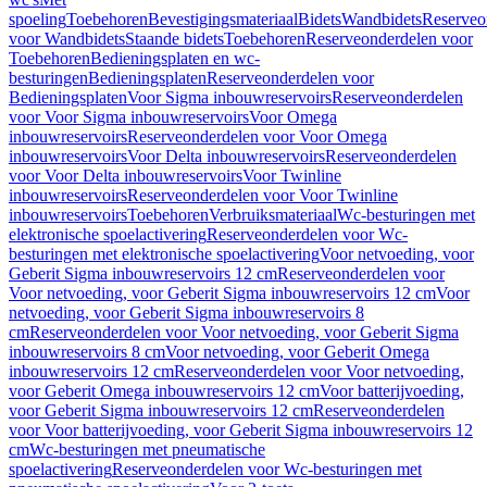
spoeling
Toebehoren
Bevestigingsmateriaal
Bidets
Wandbidets
Reserveo
voor Wandbidets
Staande bidets
Toebehoren
Reserveonderdelen voor
Toebehoren
Bedieningsplaten en wc-
besturingen
Bedieningsplaten
Reserveonderdelen voor
Bedieningsplaten
Voor Sigma inbouwreservoirs
Reserveonderdelen
voor Voor Sigma inbouwreservoirs
Voor Omega
inbouwreservoirs
Reserveonderdelen voor Voor Omega
inbouwreservoirs
Voor Delta inbouwreservoirs
Reserveonderdelen
voor Voor Delta inbouwreservoirs
Voor Twinline
inbouwreservoirs
Reserveonderdelen voor Voor Twinline
inbouwreservoirs
Toebehoren
Verbruiksmateriaal
Wc-besturingen met
elektronische spoelactivering
Reserveonderdelen voor Wc-
besturingen met elektronische spoelactivering
Voor netvoeding, voor
Geberit Sigma inbouwreservoirs 12 cm
Reserveonderdelen voor
Voor netvoeding, voor Geberit Sigma inbouwreservoirs 12 cm
Voor
netvoeding, voor Geberit Sigma inbouwreservoirs 8
cm
Reserveonderdelen voor Voor netvoeding, voor Geberit Sigma
inbouwreservoirs 8 cm
Voor netvoeding, voor Geberit Omega
inbouwreservoirs 12 cm
Reserveonderdelen voor Voor netvoeding,
voor Geberit Omega inbouwreservoirs 12 cm
Voor batterijvoeding,
voor Geberit Sigma inbouwreservoirs 12 cm
Reserveonderdelen
voor Voor batterijvoeding, voor Geberit Sigma inbouwreservoirs 12
cm
Wc-besturingen met pneumatische
spoelactivering
Reserveonderdelen voor Wc-besturingen met