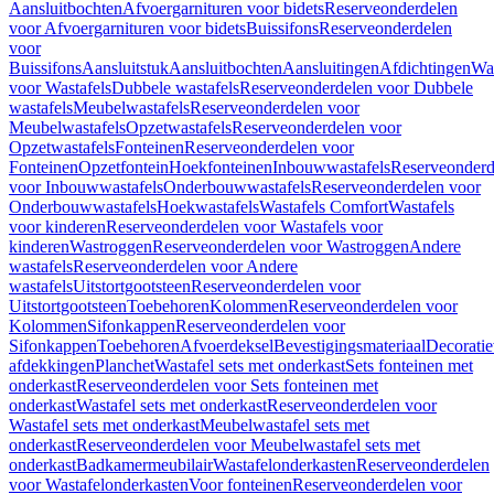
Aansluitbochten
Afvoergarnituren voor bidets
Reserveonderdelen
voor Afvoergarnituren voor bidets
Buissifons
Reserveonderdelen
voor
Buissifons
Aansluitstuk
Aansluitbochten
Aansluitingen
Afdichtingen
Was
voor Wastafels
Dubbele wastafels
Reserveonderdelen voor Dubbele
wastafels
Meubelwastafels
Reserveonderdelen voor
Meubelwastafels
Opzetwastafels
Reserveonderdelen voor
Opzetwastafels
Fonteinen
Reserveonderdelen voor
Fonteinen
Opzetfontein
Hoekfonteinen
Inbouwwastafels
Reserveonderd
voor Inbouwwastafels
Onderbouwwastafels
Reserveonderdelen voor
Onderbouwwastafels
Hoekwastafels
Wastafels Comfort
Wastafels
voor kinderen
Reserveonderdelen voor Wastafels voor
kinderen
Wastroggen
Reserveonderdelen voor Wastroggen
Andere
wastafels
Reserveonderdelen voor Andere
wastafels
Uitstortgootsteen
Reserveonderdelen voor
Uitstortgootsteen
Toebehoren
Kolommen
Reserveonderdelen voor
Kolommen
Sifonkappen
Reserveonderdelen voor
Sifonkappen
Toebehoren
Afvoerdeksel
Bevestigingsmateriaal
Decorati
afdekkingen
Planchet
Wastafel sets met onderkast
Sets fonteinen met
onderkast
Reserveonderdelen voor Sets fonteinen met
onderkast
Wastafel sets met onderkast
Reserveonderdelen voor
Wastafel sets met onderkast
Meubelwastafel sets met
onderkast
Reserveonderdelen voor Meubelwastafel sets met
onderkast
Badkamermeubilair
Wastafelonderkasten
Reserveonderdelen
voor Wastafelonderkasten
Voor fonteinen
Reserveonderdelen voor