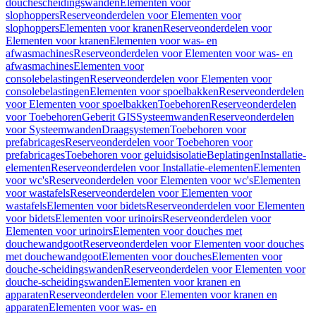
douchescheidingswanden
Elementen voor
slophoppers
Reserveonderdelen voor Elementen voor
slophoppers
Elementen voor kranen
Reserveonderdelen voor
Elementen voor kranen
Elementen voor was- en
afwasmachines
Reserveonderdelen voor Elementen voor was- en
afwasmachines
Elementen voor
consolebelastingen
Reserveonderdelen voor Elementen voor
consolebelastingen
Elementen voor spoelbakken
Reserveonderdelen
voor Elementen voor spoelbakken
Toebehoren
Reserveonderdelen
voor Toebehoren
Geberit GIS
Systeemwanden
Reserveonderdelen
voor Systeemwanden
Draagsystemen
Toebehoren voor
prefabricages
Reserveonderdelen voor Toebehoren voor
prefabricages
Toebehoren voor geluidsisolatie
Beplatingen
Installatie-
elementen
Reserveonderdelen voor Installatie-elementen
Elementen
voor wc's
Reserveonderdelen voor Elementen voor wc's
Elementen
voor wastafels
Reserveonderdelen voor Elementen voor
wastafels
Elementen voor bidets
Reserveonderdelen voor Elementen
voor bidets
Elementen voor urinoirs
Reserveonderdelen voor
Elementen voor urinoirs
Elementen voor douches met
douchewandgoot
Reserveonderdelen voor Elementen voor douches
met douchewandgoot
Elementen voor douches
Elementen voor
douche-scheidingswanden
Reserveonderdelen voor Elementen voor
douche-scheidingswanden
Elementen voor kranen en
apparaten
Reserveonderdelen voor Elementen voor kranen en
apparaten
Elementen voor was- en