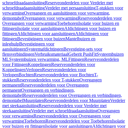
schroefdraadaansluiting
Reserveonderdelen voor Verdeler met
schroefdraadaansluiting
Verdeler met persaansluiting
T-stukken voor
verwarming
Overgangen en aansluitingen voor verwarming,
demontabel
Overgangen voor verwarming
Reserveonderdelen voor
Overgangen voor verwarming
Toebehoren
Isolatie voor buizen en
fittingen
Isolatie voor aansluitingen
Afdichtingen voor buizen en
fittingen
Afdichtingen voor aansluitingen
Afdichtingen voor
fittingen
Bevestigingen voor buizen
Mantelbuizen en
inleghulp
Bevestigingen voor
aansluitingen
Systeemafdichtingen
Bevestiging-sets voor
flensverbindingen
Verbruiksmateriaal
Geberit PushFit
Systeembuizen
ML
Systeembuizen verwarming, ML
Fittingen
Reserveonderdelen
voor Fittingen
Koppelingen
Reserveonderdelen voor
Koppelingen
Verlopen
Reserveonderdelen voor
Verlopen
Bochten
Reserveonderdelen voor Bochten
T-
stukken
Reserveonderdelen voor T-stukken
Overgangen
permanent
Reserveonderdelen voor Overgangen
permanent
Overgangen en verbindingen,
demontabel
Reserveonderdelen voor Overgangen en verbindingen,
demontabel
Muurplaten
Reserveonderdelen voor Muurplaten
Verdeler
met steekaansluiting
Reserveonderdelen voor Verdeler met
steekaansluiting
Verdeler met schroefdraadaansluiting
Overgangen
voor verwarming
Reserveonderdelen voor Overgangen voor
verwarming
Toebehoren
Reserveonderdelen voor Toebehoren
Isolatie
voor buizen en fittingen
Isolatie voor aansluitingen
Afdichtingen voor