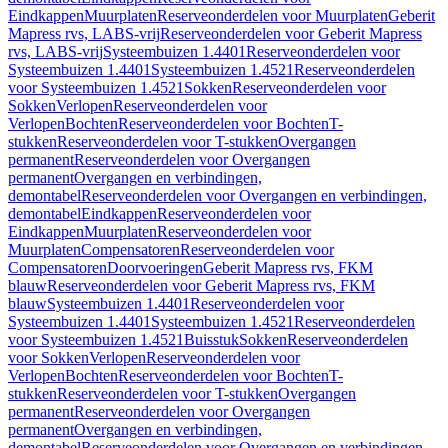
Eindkappen
Muurplaten
Reserveonderdelen voor Muurplaten
Geberit
Mapress rvs, LABS-vrij
Reserveonderdelen voor Geberit Mapress
rvs, LABS-vrij
Systeembuizen 1.4401
Reserveonderdelen voor
Systeembuizen 1.4401
Systeembuizen 1.4521
Reserveonderdelen
voor Systeembuizen 1.4521
Sokken
Reserveonderdelen voor
Sokken
Verlopen
Reserveonderdelen voor
Verlopen
Bochten
Reserveonderdelen voor Bochten
T-
stukken
Reserveonderdelen voor T-stukken
Overgangen
permanent
Reserveonderdelen voor Overgangen
permanent
Overgangen en verbindingen,
demontabel
Reserveonderdelen voor Overgangen en verbindingen,
demontabel
Eindkappen
Reserveonderdelen voor
Eindkappen
Muurplaten
Reserveonderdelen voor
Muurplaten
Compensatoren
Reserveonderdelen voor
Compensatoren
Doorvoeringen
Geberit Mapress rvs, FKM
blauw
Reserveonderdelen voor Geberit Mapress rvs, FKM
blauw
Systeembuizen 1.4401
Reserveonderdelen voor
Systeembuizen 1.4401
Systeembuizen 1.4521
Reserveonderdelen
voor Systeembuizen 1.4521
Buisstuk
Sokken
Reserveonderdelen
voor Sokken
Verlopen
Reserveonderdelen voor
Verlopen
Bochten
Reserveonderdelen voor Bochten
T-
stukken
Reserveonderdelen voor T-stukken
Overgangen
permanent
Reserveonderdelen voor Overgangen
permanent
Overgangen en verbindingen,
demontabel
Reserveonderdelen voor Overgangen en verbindingen,