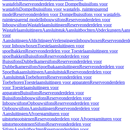
wastafels
Reserveonderdelen voor Dompelbuissifons voor
wastafels
Dompelbuissifons voor wastafels, ruimtesparend
model
Reserveonderdelen voor Dompelbuissifons voor wastafels,
ruimtesparend model
Inbouwsifons
Reserveonderdelen voor
Inbouwsifons
Wastafelaansluitingen
Reserveonderdelen voor
Wastafelaansluitingen
Aansluitstuk
Aansluitbochten
Abdeckungen
Aans
voor
Aansluitingen
Afdichtingen
Verlengingen
Inbouwboxen
Reserveonderd
voor Inbouwboxen
Toestelaansluitingen voor
spoelbakken
Reserveonderdelen voor Toestelaansluitingen voor
spoelbakken
Buissifons
Reserveonderdelen voor
Buissifons
Dubbelkamersifons
Reserveonderdelen voor
Dubbelkamersifons
Spoelbakaansluitingen
Reserveonderdelen voor
Spoelbakaansluitingen
Aansluitstuk
Reserveonderdelen voor
Aansluitstuk
Toebehoren
Reserveonderdelen voor
Toebehoren
Toestelaansluitingen voor apparaten
Reserveonderdelen
voor Toestelaansluitingen voor
apparaten
Buissifons
Reserveonderdelen voor
Buissifons
Inbouwsifons
Reserveonderdelen voor
Inbouwsifons
Opbouwsifons
Reserveonderdelen voor
Opbouwsifons
Aansluitingen
Reserveonderdelen voor
Aansluitingen
Afvoergarnituren voor
uitstortgootstenen
Reserveonderdelen voor Afvoergarnituren voor
uitstortgootstenen
Sifons
Reserveonderdelen voor
Sifons
Aansluitbochten
Reserveonderdelen voor