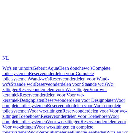
NL
Wc's en urinoirs
Geberit AquaClean douchewc’s
Complete
toiletsystemen
Reserveonderdelen voor Complete
toiletsystemen
Wand-wc's
Reserveonderdelen voor Wand-
wc's
Staande wc's
Reserveonderdelen voor Staande wc's
Wc-
zittingen
Reserveonderdelen voor Wc-zittingen
Voor wc-
keramiek
Reserveonderdelen voor Voor wc-
keramiek
Designplaten
Reserveonderdelen voor Designplaten
Voor
complete toiletsystemen
Reserveonderdelen voor Voor complete
toiletsystemen
Voor wc-zittingen
Reserveonderdelen voor Voor wc-
zittingen
Toebehoren
Reserveonderdelen voor Toebehoren
Voor
complete toiletsystemen
Voor wc-zittingen
Reserveonderdelen voor
Voor wc-zittingen
Voor wc-zittingen en complete
toiletsystemen
Wc's
Verbruiksmateriaal
Functie-eenheden
Wc's en wc-