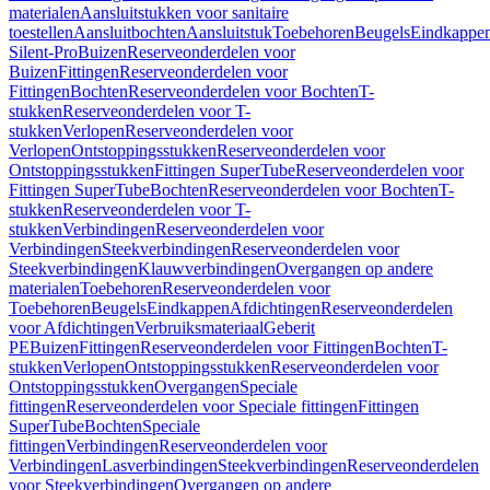
materialen
Aansluitstukken voor sanitaire
toestellen
Aansluitbochten
Aansluitstuk
Toebehoren
Beugels
Eindkappe
Silent-Pro
Buizen
Reserveonderdelen voor
Buizen
Fittingen
Reserveonderdelen voor
Fittingen
Bochten
Reserveonderdelen voor Bochten
T-
stukken
Reserveonderdelen voor T-
stukken
Verlopen
Reserveonderdelen voor
Verlopen
Ontstoppingsstukken
Reserveonderdelen voor
Ontstoppingsstukken
Fittingen SuperTube
Reserveonderdelen voor
Fittingen SuperTube
Bochten
Reserveonderdelen voor Bochten
T-
stukken
Reserveonderdelen voor T-
stukken
Verbindingen
Reserveonderdelen voor
Verbindingen
Steekverbindingen
Reserveonderdelen voor
Steekverbindingen
Klauwverbindingen
Overgangen op andere
materialen
Toebehoren
Reserveonderdelen voor
Toebehoren
Beugels
Eindkappen
Afdichtingen
Reserveonderdelen
voor Afdichtingen
Verbruiksmateriaal
Geberit
PE
Buizen
Fittingen
Reserveonderdelen voor Fittingen
Bochten
T-
stukken
Verlopen
Ontstoppingsstukken
Reserveonderdelen voor
Ontstoppingsstukken
Overgangen
Speciale
fittingen
Reserveonderdelen voor Speciale fittingen
Fittingen
SuperTube
Bochten
Speciale
fittingen
Verbindingen
Reserveonderdelen voor
Verbindingen
Lasverbindingen
Steekverbindingen
Reserveonderdelen
voor Steekverbindingen
Overgangen op andere