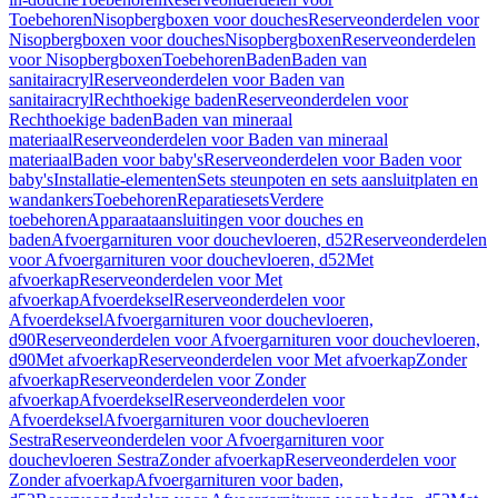
Toebehoren
Nisopbergboxen voor douches
Reserveonderdelen voor
Nisopbergboxen voor douches
Nisopbergboxen
Reserveonderdelen
voor Nisopbergboxen
Toebehoren
Baden
Baden van
sanitairacryl
Reserveonderdelen voor Baden van
sanitairacryl
Rechthoekige baden
Reserveonderdelen voor
Rechthoekige baden
Baden van mineraal
materiaal
Reserveonderdelen voor Baden van mineraal
materiaal
Baden voor baby's
Reserveonderdelen voor Baden voor
baby's
Installatie-elementen
Sets steunpoten en sets aansluitplaten en
wandankers
Toebehoren
Reparatiesets
Verdere
toebehoren
Apparaataansluitingen voor douches en
baden
Afvoergarnituren voor douchevloeren, d52
Reserveonderdelen
voor Afvoergarnituren voor douchevloeren, d52
Met
afvoerkap
Reserveonderdelen voor Met
afvoerkap
Afvoerdeksel
Reserveonderdelen voor
Afvoerdeksel
Afvoergarnituren voor douchevloeren,
d90
Reserveonderdelen voor Afvoergarnituren voor douchevloeren,
d90
Met afvoerkap
Reserveonderdelen voor Met afvoerkap
Zonder
afvoerkap
Reserveonderdelen voor Zonder
afvoerkap
Afvoerdeksel
Reserveonderdelen voor
Afvoerdeksel
Afvoergarnituren voor douchevloeren
Sestra
Reserveonderdelen voor Afvoergarnituren voor
douchevloeren Sestra
Zonder afvoerkap
Reserveonderdelen voor
Zonder afvoerkap
Afvoergarnituren voor baden,