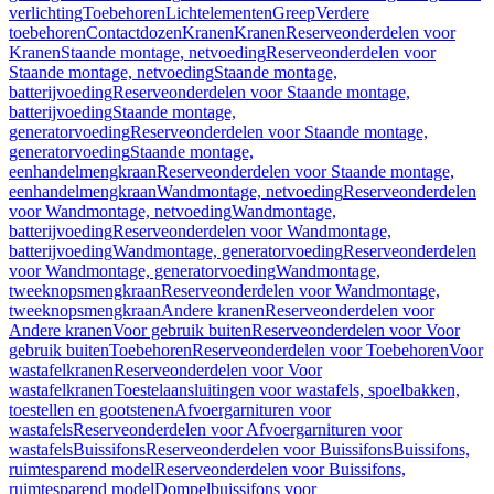
verlichting
Toebehoren
Lichtelementen
Greep
Verdere
toebehoren
Contactdozen
Kranen
Kranen
Reserveonderdelen voor
Kranen
Staande montage, netvoeding
Reserveonderdelen voor
Staande montage, netvoeding
Staande montage,
batterijvoeding
Reserveonderdelen voor Staande montage,
batterijvoeding
Staande montage,
generatorvoeding
Reserveonderdelen voor Staande montage,
generatorvoeding
Staande montage,
eenhandelmengkraan
Reserveonderdelen voor Staande montage,
eenhandelmengkraan
Wandmontage, netvoeding
Reserveonderdelen
voor Wandmontage, netvoeding
Wandmontage,
batterijvoeding
Reserveonderdelen voor Wandmontage,
batterijvoeding
Wandmontage, generatorvoeding
Reserveonderdelen
voor Wandmontage, generatorvoeding
Wandmontage,
tweeknopsmengkraan
Reserveonderdelen voor Wandmontage,
tweeknopsmengkraan
Andere kranen
Reserveonderdelen voor
Andere kranen
Voor gebruik buiten
Reserveonderdelen voor Voor
gebruik buiten
Toebehoren
Reserveonderdelen voor Toebehoren
Voor
wastafelkranen
Reserveonderdelen voor Voor
wastafelkranen
Toestelaansluitingen voor wastafels, spoelbakken,
toestellen en gootstenen
Afvoergarnituren voor
wastafels
Reserveonderdelen voor Afvoergarnituren voor
wastafels
Buissifons
Reserveonderdelen voor Buissifons
Buissifons,
ruimtesparend model
Reserveonderdelen voor Buissifons,
ruimtesparend model
Dompelbuissifons voor