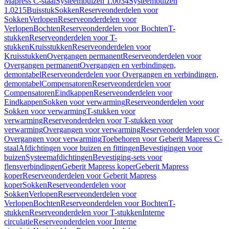
Mapress C-staal
Systeembuizen 1.0034
Systeembuizen
1.0215
Buisstuk
Sokken
Reserveonderdelen voor
Sokken
Verlopen
Reserveonderdelen voor
Verlopen
Bochten
Reserveonderdelen voor Bochten
T-
stukken
Reserveonderdelen voor T-
stukken
Kruisstukken
Reserveonderdelen voor
Kruisstukken
Overgangen permanent
Reserveonderdelen voor
Overgangen permanent
Overgangen en verbindingen,
demontabel
Reserveonderdelen voor Overgangen en verbindingen,
demontabel
Compensatoren
Reserveonderdelen voor
Compensatoren
Eindkappen
Reserveonderdelen voor
Eindkappen
Sokken voor verwarming
Reserveonderdelen voor
Sokken voor verwarming
T-stukken voor
verwarming
Reserveonderdelen voor T-stukken voor
verwarming
Overgangen voor verwarming
Reserveonderdelen voor
Overgangen voor verwarming
Toebehoren voor Geberit Mapress C-
staal
Afdichtingen voor buizen en fittingen
Bevestigingen voor
buizen
Systeemafdichtingen
Bevestiging-sets voor
flensverbindingen
Geberit Mapress koper
Geberit Mapress
koper
Reserveonderdelen voor Geberit Mapress
koper
Sokken
Reserveonderdelen voor
Sokken
Verlopen
Reserveonderdelen voor
Verlopen
Bochten
Reserveonderdelen voor Bochten
T-
stukken
Reserveonderdelen voor T-stukken
Interne
circulatie
Reserveonderdelen voor Interne