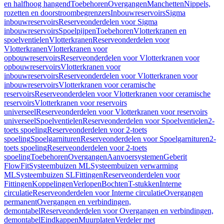
en halfhoog hangend
Toebehoren
Overgangen
Manchetten
Nippels,
rozetten en doorstroombegrenzers
Inbouwreservoirs
Sigma
inbouwreservoirs
Reserveonderdelen voor Sigma
inbouwreservoirs
Spoelpijpen
Toebehoren
Vlotterkranen en
spoelventielen
Vlotterkranen
Reserveonderdelen voor
Vlotterkranen
Vlotterkranen voor
opbouwreservoirs
Reserveonderdelen voor Vlotterkranen voor
opbouwreservoirs
Vlotterkranen voor
inbouwreservoirs
Reserveonderdelen voor Vlotterkranen voor
inbouwreservoirs
Vlotterkranen voor ceramische
reservoirs
Reserveonderdelen voor Vlotterkranen voor ceramische
reservoirs
Vlotterkranen voor reservoirs
universeel
Reserveonderdelen voor Vlotterkranen voor reservoirs
universeel
Spoelventielen
Reserveonderdelen voor Spoelventielen
2-
toets spoeling
Reserveonderdelen voor 2-toets
spoeling
Spoelgarnituren
Reserveonderdelen voor Spoelgarnituren
2-
toets spoeling
Reserveonderdelen voor 2-toets
spoeling
Toebehoren
Overgangen
Aanvoersystemen
Geberit
FlowFit
Systeembuizen ML
Systeembuizen verwarming
ML
Systeembuizen SL
Fittingen
Reserveonderdelen voor
Fittingen
Koppelingen
Verlopen
Bochten
T-stukken
Interne
circulatie
Reserveonderdelen voor Interne circulatie
Overgangen
permanent
Overgangen en verbindingen,
demontabel
Reserveonderdelen voor Overgangen en verbindingen,
demontabel
Eindkappen
Muurplaten
Verdeler met