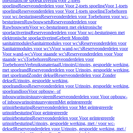
pneumatische spoelactivering
Voor 2-toets
spoeling
Reserveonderdelen voor Voor 2-toets spoeling
Voor 1-toets
spoeling
Reserveonderdelen voor Voor 1-toets spoeling
Toebehoren
voor wc-besturingen
Reserveonderdelen voor Toebehoren voor wc-
besturingen
Ruwbouwsets
Reserveonderdelen voor
Ruwbouwsets
Voor wc-besturingen met elektronische
spoelactivering
Reserveonderdelen voor Voor wc-besturingen met
elektronische spoelactivering
Geberit Monolith
sanitairmodules
Sanitairmodules voor wc's
Reserveonderdelen voor
Sanitairmodules voor wc's
Voor wand-wc's
Reserveonderdelen voor
Voor wand-wc's
Voor staande wc's
Reserveonderdelen voor Voor
staande wc's
Toebehoren
Reserveonderdelen voor
Toebehoren
Verbruiksmateriaal
Urinoirs
Urinoirs, gespoelde werking,
met spoelrand
Reserveonderdelen voor Urinoirs, gespoelde werking,
met spoelrand
Zonder deksel
Reserveonderdelen voor Zonder
deksel
Urinoirs, gespoelde werking,
spoelrandloos
Reserveonderdelen voor Urinoirs, gespoelde werking,
spoelrandloos
Voor opbouw- of
inbouwurinoirstuursysteem
Reserveonderdelen voor Voor opbouw-
of inbouwurinoirstuursysteem
Met geïntegreerde
urinoirbesturing
Reserveonderdelen voor Met geïntegreerde
urinoirbesturing
Voor geïntegreerde
urinoirbesturing
Reserveonderdelen voor Voor geïntegreerde
urinoirbesturing
Urinoirs, gespoelde werking, met / voor wc-
deksel
Reserveonderdelen voor Urinoirs, gespoelde werking, met /