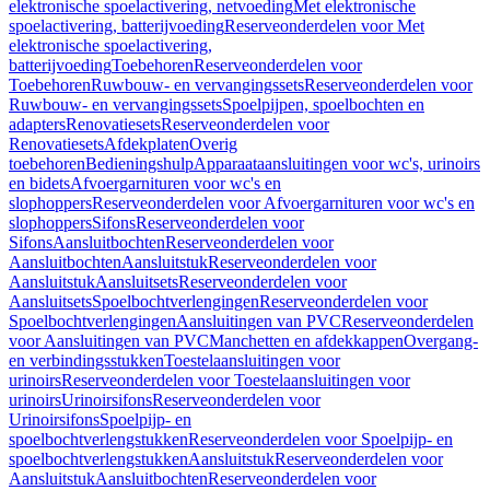
elektronische spoelactivering, netvoeding
Met elektronische
spoelactivering, batterijvoeding
Reserveonderdelen voor Met
elektronische spoelactivering,
batterijvoeding
Toebehoren
Reserveonderdelen voor
Toebehoren
Ruwbouw- en vervangingssets
Reserveonderdelen voor
Ruwbouw- en vervangingssets
Spoelpijpen, spoelbochten en
adapters
Renovatiesets
Reserveonderdelen voor
Renovatiesets
Afdekplaten
Overig
toebehoren
Bedieningshulp
Apparaataansluitingen voor wc's, urinoirs
en bidets
Afvoergarnituren voor wc's en
slophoppers
Reserveonderdelen voor Afvoergarnituren voor wc's en
slophoppers
Sifons
Reserveonderdelen voor
Sifons
Aansluitbochten
Reserveonderdelen voor
Aansluitbochten
Aansluitstuk
Reserveonderdelen voor
Aansluitstuk
Aansluitsets
Reserveonderdelen voor
Aansluitsets
Spoelbochtverlengingen
Reserveonderdelen voor
Spoelbochtverlengingen
Aansluitingen van PVC
Reserveonderdelen
voor Aansluitingen van PVC
Manchetten en afdekkappen
Overgang-
en verbindingsstukken
Toestelaansluitingen voor
urinoirs
Reserveonderdelen voor Toestelaansluitingen voor
urinoirs
Urinoirsifons
Reserveonderdelen voor
Urinoirsifons
Spoelpijp- en
spoelbochtverlengstukken
Reserveonderdelen voor Spoelpijp- en
spoelbochtverlengstukken
Aansluitstuk
Reserveonderdelen voor
Aansluitstuk
Aansluitbochten
Reserveonderdelen voor