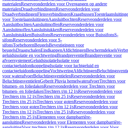
materialen
Reserveonderdelen voor Overgangen op andere
materialen
Draadverbindingen
Reserveonderdelen voor
Draadverbindingen
Flensverbindingen
Kraagbussen
Toestelaansluiting
voor Toestelaansluitingen
Aansluitbochten
Reserveonderdelen voor
Aansluitbochten
Aansluitmoffen
Reserveonderdelen voor
Aansluitmoffen
Aansluitstukken
Reserveonderdelen voor
Aansluitstukken
Buissifons
Reserveonderdelen voor Buissifons
S-
sifons
Reserveonderdelen voor S-
sifons
Toebehoren
Beugels
Bevestigingen voor
beugels
Draagschalen
Eindkappen
Afdichtingen
Beschermdeksels
Verbr
geluidsisolatie en vochtwering
Brandpreventie
Brandpreventie voor
afvoersystemen
Geluidsisolatie
Isolatie voor
contactgeluidontkoppeling
Isolatie voor luchtgeluid en
contactgeluidontkoppeling
Vochtwering
Afdichtingen
Beluchtingsventi
voor waterafvoer
Beluchtingsventielen
Reserveonderdelen voor
Beluchtingsventielen
Geberit Pluvia hemelwaterafvoer
Trechters voor
bitumen- en foliedaken
Reserveonderdelen voor Trechters voor
bitumen- en foliedaken
Trechters t/m 12 l/s
Reserveonderdelen voor
Trechters t/m 12 l/s
Trechters t/m 25 l/s
Reserveonderdelen voor
Trechters t/m 25 l/s
Trechters voor goten
Reserveonderdelen voor
Trechters voor goten
Trechters t/m 12 l/s
Reserveonderdelen voor
Trechters t/m 12 l/s
Trechters t/m 25 l/s
Reserveonderdelen voor
Trechters t/m 25 l/s
Elementen voor dampbarrière-
aansluiting
Reserveonderdelen voor Elementen voor dampbarrière-
aansluiting
Voor trechters t/m 12 l/s
Reserveonderdelen voor Voor