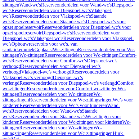
zittingen
Wand-wc's
Reserveonderdelen voor Wand-wc's
Diepspoel-
wc’s
Reserveonderdelen voor Diepspoel-wc’s
Vlakspoel-
wc’s
Reserveonderdelen voor Vlakspoel-wc’s
Staande
wc's
Reserveonderdelen voor Staande wc's
Diepspoel-wc's voor
opzet spoelreservoir
Reserveonderdelen voor Diepspoel-wc's voor
opzet spoelreservoir
Diepspoel-wc’s
Reserveonderdelen voor
Diepspoel-wc’s
Vlakspoel-wc’s
Reserveonderdelen voor Vlakspoel-
wc’s
Opbouwreservoirs voor wc's, van
sanitairkeramiek
Geplaatst
Wc-zittingen
Reserveonderdelen voor Wc-
zittingen
Wc-zittingen
Reserveonderdelen voor Wc-zittingen
Comfort-
wc's
Reserveonderdelen voor Comfort-wc's
Diepspoel-wc’s
verhoogd
Reserveonderdelen voor Diepspoel-wc’s
verhoogd
Vlakspoel-wc’s verhoogd
Reserveonderdelen voor
Vlakspoel-wc’s verhoogd
Diepspoel-wc's
verlengd
Reserveonderdelen voor Diepspoel-wc's verlengd
Comfort
wc-zittingen
Reserveonderdelen voor Comfort wc-zittingen
Wc-
zittingen
Reserveonderdelen voor Wc-zittingen
Wc-
zittingsringen
Reserveonderdelen voor Wc-zittingsringen
Wc’s voor
kinderen
Reserveonderdelen voor Wc’s voor kinderen
Wand-
wc's
Reserveonderdelen voor Wand-wc's
Staande
wc's
Reserveonderdelen voor Staande wc's
Wc-zittingen voor
kinderen
Reserveonderdelen voor Wc-zittingen voor kinderen
Wc-
zittingen
Reserveonderdelen voor Wc-zittingen
Wc-
zittingsringen
Reserveonderdelen voor Wc-zittingsringen
Hurk-
wc's
Met