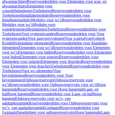
afwasmachines
Reserveonderdelen voor Elementen voor was- en
afwasmachines
Elementen voor
consolebelastingen
Toebehoren
Reserveonderdelen voor
Toebehoren
Installatiemodules
Reserveonderdelen voor
Installatiemodules
Modules voor wc's
Reserveonderdelen voor
Modules voor wc's
Modules voor
wandelementen
Beplatingen
Toebehoren
Reserveonderdelen voor
Toebehoren
Voor systeemwanden
Reserveonderdelen voor Voor
systeemwanden
Voor aanvoersystemen
Voor waterafvoer
Geberit
Kombifix
Installatie-elementen
Reserveonderdelen voor Installatie-
elementen
Elementen voor wc's
Reserveonderdelen voor Elementen
voor wc's
Elementen voor bidets
Reserveonderdelen voor Elementen
voor bidets
Elementen voor urinoirs
Reserveonderdelen voor
Elementen voor urinoirs
Elementen voor douches
Reserveonderdelen
voor Elementen voor douches
Toebehoren
Reserveonderdelen voor
Toebehoren
Voor wc-elementen
Voor
bevestigingen
Reserveonderdelen voor Voor
bevestigingen
Opbouwreservoirs
Opbouwreservoirs voor
wc's
Reserveonderdelen voor Opbouwreservoirs voor wc's
Hoog
hangende
Reserveonderdelen voor Hoog hangende
Laag- en
halfhoog hangend
Reserveonderdelen voor Laag- en halfhoog
hangend
Opbouwreservoirs voor wc's, van
sanitairkeramiek
Reserveonderdelen voor Opbouwreservoirs voor
wc's, van sanitairkeramiek
Geplaatst
Reserveonderdelen voor
Geplaatst
Spoelpijpen voor opbouwreservoirs
Hoog hangende
Laag-