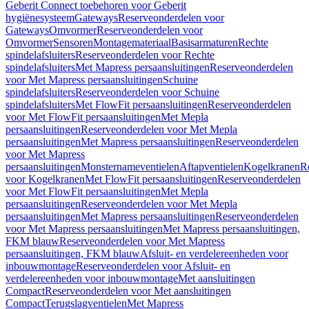
Geberit Connect toebehoren voor Geberit
hygiënesysteem
Gateways
Reserveonderdelen voor
Gateways
Omvormer
Reserveonderdelen voor
Omvormer
Sensoren
Montagemateriaal
Basisarmaturen
Rechte
spindelafsluiters
Reserveonderdelen voor Rechte
spindelafsluiters
Met Mapress persaansluitingen
Reserveonderdelen
voor Met Mapress persaansluitingen
Schuine
spindelafsluiters
Reserveonderdelen voor Schuine
spindelafsluiters
Met FlowFit persaansluitingen
Reserveonderdelen
voor Met FlowFit persaansluitingen
Met Mepla
persaansluitingen
Reserveonderdelen voor Met Mepla
persaansluitingen
Met Mapress persaansluitingen
Reserveonderdelen
voor Met Mapress
persaansluitingen
Monsternameventielen
Aftapventielen
Kogelkranen
R
voor Kogelkranen
Met FlowFit persaansluitingen
Reserveonderdelen
voor Met FlowFit persaansluitingen
Met Mepla
persaansluitingen
Reserveonderdelen voor Met Mepla
persaansluitingen
Met Mapress persaansluitingen
Reserveonderdelen
voor Met Mapress persaansluitingen
Met Mapress persaansluitingen,
FKM blauw
Reserveonderdelen voor Met Mapress
persaansluitingen, FKM blauw
Afsluit- en verdelereenheden voor
inbouwmontage
Reserveonderdelen voor Afsluit- en
verdelereenheden voor inbouwmontage
Met aansluitingen
Compact
Reserveonderdelen voor Met aansluitingen
Compact
Terugslagventielen
Met Mapress