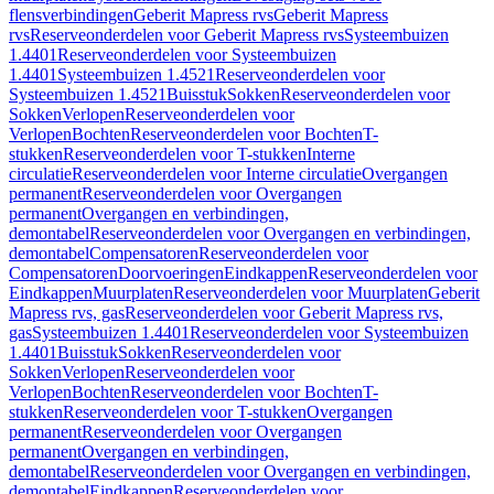
flensverbindingen
Geberit Mapress rvs
Geberit Mapress
rvs
Reserveonderdelen voor Geberit Mapress rvs
Systeembuizen
1.4401
Reserveonderdelen voor Systeembuizen
1.4401
Systeembuizen 1.4521
Reserveonderdelen voor
Systeembuizen 1.4521
Buisstuk
Sokken
Reserveonderdelen voor
Sokken
Verlopen
Reserveonderdelen voor
Verlopen
Bochten
Reserveonderdelen voor Bochten
T-
stukken
Reserveonderdelen voor T-stukken
Interne
circulatie
Reserveonderdelen voor Interne circulatie
Overgangen
permanent
Reserveonderdelen voor Overgangen
permanent
Overgangen en verbindingen,
demontabel
Reserveonderdelen voor Overgangen en verbindingen,
demontabel
Compensatoren
Reserveonderdelen voor
Compensatoren
Doorvoeringen
Eindkappen
Reserveonderdelen voor
Eindkappen
Muurplaten
Reserveonderdelen voor Muurplaten
Geberit
Mapress rvs, gas
Reserveonderdelen voor Geberit Mapress rvs,
gas
Systeembuizen 1.4401
Reserveonderdelen voor Systeembuizen
1.4401
Buisstuk
Sokken
Reserveonderdelen voor
Sokken
Verlopen
Reserveonderdelen voor
Verlopen
Bochten
Reserveonderdelen voor Bochten
T-
stukken
Reserveonderdelen voor T-stukken
Overgangen
permanent
Reserveonderdelen voor Overgangen
permanent
Overgangen en verbindingen,
demontabel
Reserveonderdelen voor Overgangen en verbindingen,
demontabel
Eindkappen
Reserveonderdelen voor