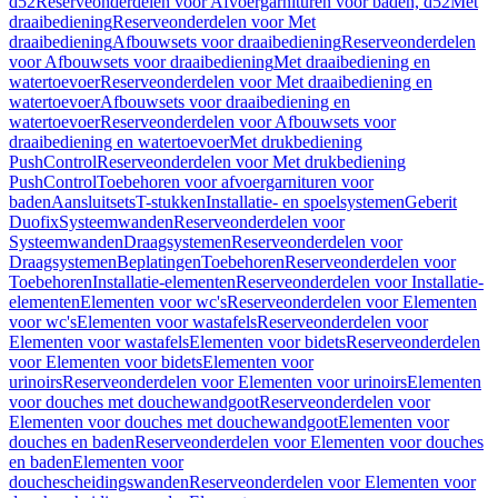
d52
Reserveonderdelen voor Afvoergarnituren voor baden, d52
Met
draaibediening
Reserveonderdelen voor Met
draaibediening
Afbouwsets voor draaibediening
Reserveonderdelen
voor Afbouwsets voor draaibediening
Met draaibediening en
watertoevoer
Reserveonderdelen voor Met draaibediening en
watertoevoer
Afbouwsets voor draaibediening en
watertoevoer
Reserveonderdelen voor Afbouwsets voor
draaibediening en watertoevoer
Met drukbediening
PushControl
Reserveonderdelen voor Met drukbediening
PushControl
Toebehoren voor afvoergarnituren voor
baden
Aansluitsets
T-stukken
Installatie- en spoelsystemen
Geberit
Duofix
Systeemwanden
Reserveonderdelen voor
Systeemwanden
Draagsystemen
Reserveonderdelen voor
Draagsystemen
Beplatingen
Toebehoren
Reserveonderdelen voor
Toebehoren
Installatie-elementen
Reserveonderdelen voor Installatie-
elementen
Elementen voor wc's
Reserveonderdelen voor Elementen
voor wc's
Elementen voor wastafels
Reserveonderdelen voor
Elementen voor wastafels
Elementen voor bidets
Reserveonderdelen
voor Elementen voor bidets
Elementen voor
urinoirs
Reserveonderdelen voor Elementen voor urinoirs
Elementen
voor douches met douchewandgoot
Reserveonderdelen voor
Elementen voor douches met douchewandgoot
Elementen voor
douches en baden
Reserveonderdelen voor Elementen voor douches
en baden
Elementen voor
douchescheidingswanden
Reserveonderdelen voor Elementen voor