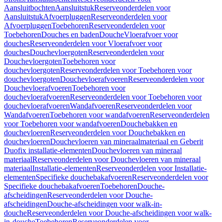
Aansluitbochten
Aansluitstuk
Reserveonderdelen voor
Aansluitstuk
Afvoerpluggen
Reserveonderdelen voor
Afvoerpluggen
Toebehoren
Reserveonderdelen voor
Toebehoren
Douches en baden
Douche
Vloerafvoer voor
douches
Reserveonderdelen voor Vloerafvoer voor
douches
Douchevloergoten
Reserveonderdelen voor
Douchevloergoten
Toebehoren voor
douchevloergoten
Reserveonderdelen voor Toebehoren voor
douchevloergoten
Douchevloerafvoeren
Reserveonderdelen voor
Douchevloerafvoeren
Toebehoren voor
douchevloerafvoeren
Reserveonderdelen voor Toebehoren voor
douchevloerafvoeren
Wandafvoeren
Reserveonderdelen voor
Wandafvoeren
Toebehoren voor wandafvoeren
Reserveonderdelen
voor Toebehoren voor wandafvoeren
Douchebakken en
douchevloeren
Reserveonderdelen voor Douchebakken en
douchevloeren
Douchevloeren van mineraalmateriaal en Geberit
Duofix installatie-elementen
Douchevloeren van mineraal
materiaal
Reserveonderdelen voor Douchevloeren van mineraal
materiaal
Installatie-elementen
Reserveonderdelen voor Installatie-
elementen
Specifieke douchebakafvoeren
Reserveonderdelen voor
Specifieke douchebakafvoeren
Toebehoren
Douche-
afscheidingen
Reserveonderdelen voor Douche-
afscheidingen
Douche-afscheidingen voor walk-in-
douche
Reserveonderdelen voor Douche-afscheidingen voor walk-
in-douche
Toebehoren
Reserveonderdelen voor