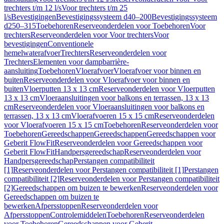
trechters t/m 12 l/s
Voor trechters t/m 25
l/s
Bevestigingen
Bevestigingssysteem d40–200
Bevestigingssysteem
d250–315
Toebehoren
Reserveonderdelen voor Toebehoren
Voor
trechters
Reserveonderdelen voor Voor trechters
Voor
bevestigingen
Conventionele
hemelwaterafvoer
Trechters
Reserveonderdelen voor
Trechters
Elementen voor dampbarrière-
aansluiting
Toebehoren
Vloerafvoer
Vloerafvoer voor binnen en
buiten
Reserveonderdelen voor Vloerafvoer voor binnen en
buiten
Vloerputten 13 x 13 cm
Reserveonderdelen voor Vloerputten
13 x 13 cm
Vloeraansluitingen voor balkons en terrassen, 13 x 13
cm
Reserveonderdelen voor Vloeraansluitingen voor balkons en
terrassen, 13 x 13 cm
Vloerafvoeren 15 x 15 cm
Reserveonderdelen
voor Vloerafvoeren 15 x 15 cm
Toebehoren
Reserveonderdelen voor
Toebehoren
Gereedschappen
Gereedschappen
Gereedschappen voor
Geberit FlowFit
Reserveonderdelen voor Gereedschappen voor
Geberit FlowFit
Handpersgereedschap
Reserveonderdelen voor
Handpersgereedschap
Perstangen compatibiliteit
[1]
Reserveonderdelen voor Perstangen compatibiliteit [1]
Perstangen
compatibiliteit [2]
Reserveonderdelen voor Perstangen compatibiliteit
[2]
Gereedschappen om buizen te bewerken
Reserveonderdelen voor
Gereedschappen om buizen te
bewerken
Afpersstoppen
Reserveonderdelen voor
Afpersstoppen
Controlemiddelen
Toebehoren
Reserveonderdelen
voor Toebehoren
Gereedschappen voor Geberit