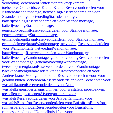
verlichting
Toebehoren
Lichtelementen
Greep
Verdere
toebehoren
Contactdozen
Kranen
Kranen
Reserveonderdelen voor
Kranen
Staande montage, netvoeding
Reserveonderdelen voor
Staande montage, netvoeding
Staande montage,
batterijvoeding
Reserveonderdelen voor Staande montage,
batterijvoeding
Staande montage,
generatorvoeding
Reserveonderdelen voor Staande montage,
generatorvoeding
Staande montage,
eenhandelmengkraan
Reserveonderdelen voor Staande montage,
eenhandelmengkraan
Wandmontage, netvoeding
Reserveonderdelen
voor Wandmontage, netvoeding
Wandmontage,
batterijvoeding
Reserveonderdelen voor Wandmontage,
batterijvoeding
Wandmontage, generatorvoeding
Reserveonderdelen
voor Wandmontage, generatorvoeding
Wandmontage,
tweeknopsmengkraan
Reserveonderdelen voor Wandmontage,
tweeknopsmengkraan
Andere kranen
Reserveonderdelen voor
Andere kranen
Voor gebruik buiten
Reserveonderdelen voor Voor
gebruik buiten
Toebehoren
Reserveonderdelen voor Toebehoren
Voor
wastafelkranen
Reserveonderdelen voor Voor
wastafelkranen
Toestelaansluitingen voor wastafels, spoelbakken,
toestellen en gootstenen
Afvoergarnituren voor
wastafels
Reserveonderdelen voor Afvoergarnituren voor
wastafels
Buissifons
Reserveonderdelen voor Buissifons
Buissifons,
ruimtesparend model
Reserveonderdelen voor Buissifons,
ruimtesparend model
Dompelbuissifons voor