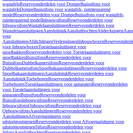
wastafels
Reserveonderdelen voor Dompelbuissifons voor
wastafels
Dompelbuissifons voor wastafels, ruimtesparend
model
Reserveonderdelen voor Dompelbuissifons voor wastafels,
ruimtesparend model
Inbouwsifons
Reserveonderdelen voor
Inbouwsifons
Wastafelaansluitingen
Reserveonderdelen voor
Wastafelaansluitingen
Aansluitstuk
Aansluitbochten
Abdeckungen
Aans
voor
Aansluitingen
Afdichtingen
Verlengingen
Inbouwboxen
Reserveonderd
voor Inbouwboxen
Toestelaansluitingen voor
spoelbakken
Reserveonderdelen voor Toestelaansluitingen voor
spoelbakken
Buissifons
Reserveonderdelen voor
Buissifons
Dubbelkamersifons
Reserveonderdelen voor
Dubbelkamersifons
Spoelbakaansluitingen
Reserveonderdelen voor
Spoelbakaansluitingen
Aansluitstuk
Reserveonderdelen voor
Aansluitstuk
Toebehoren
Reserveonderdelen voor
Toebehoren
Toestelaansluitingen voor apparaten
Reserveonderdelen
voor Toestelaansluitingen voor
apparaten
Buissifons
Reserveonderdelen voor
Buissifons
Inbouwsifons
Reserveonderdelen voor
Inbouwsifons
Opbouwsifons
Reserveonderdelen voor
Opbouwsifons
Aansluitingen
Reserveonderdelen voor
Aansluitingen
Afvoergarnituren voor
uitstortgootstenen
Reserveonderdelen voor Afvoergarnituren voor
uitstortgootstenen
Sifons
Reserveonderdelen voor
Sifons
Aansluitbochten
Reserveonderdelen voor