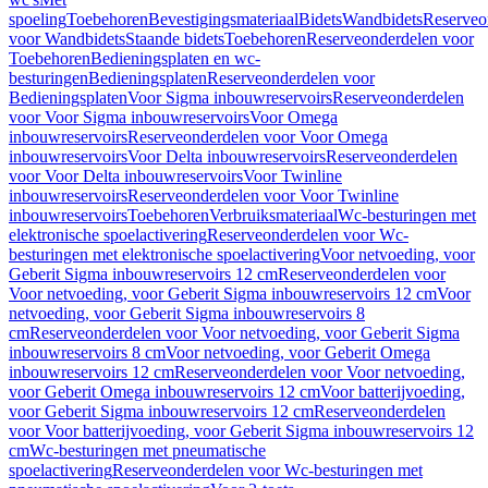
spoeling
Toebehoren
Bevestigingsmateriaal
Bidets
Wandbidets
Reserveo
voor Wandbidets
Staande bidets
Toebehoren
Reserveonderdelen voor
Toebehoren
Bedieningsplaten en wc-
besturingen
Bedieningsplaten
Reserveonderdelen voor
Bedieningsplaten
Voor Sigma inbouwreservoirs
Reserveonderdelen
voor Voor Sigma inbouwreservoirs
Voor Omega
inbouwreservoirs
Reserveonderdelen voor Voor Omega
inbouwreservoirs
Voor Delta inbouwreservoirs
Reserveonderdelen
voor Voor Delta inbouwreservoirs
Voor Twinline
inbouwreservoirs
Reserveonderdelen voor Voor Twinline
inbouwreservoirs
Toebehoren
Verbruiksmateriaal
Wc-besturingen met
elektronische spoelactivering
Reserveonderdelen voor Wc-
besturingen met elektronische spoelactivering
Voor netvoeding, voor
Geberit Sigma inbouwreservoirs 12 cm
Reserveonderdelen voor
Voor netvoeding, voor Geberit Sigma inbouwreservoirs 12 cm
Voor
netvoeding, voor Geberit Sigma inbouwreservoirs 8
cm
Reserveonderdelen voor Voor netvoeding, voor Geberit Sigma
inbouwreservoirs 8 cm
Voor netvoeding, voor Geberit Omega
inbouwreservoirs 12 cm
Reserveonderdelen voor Voor netvoeding,
voor Geberit Omega inbouwreservoirs 12 cm
Voor batterijvoeding,
voor Geberit Sigma inbouwreservoirs 12 cm
Reserveonderdelen
voor Voor batterijvoeding, voor Geberit Sigma inbouwreservoirs 12
cm
Wc-besturingen met pneumatische
spoelactivering
Reserveonderdelen voor Wc-besturingen met