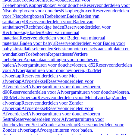
Toebehoren
Nisopbergboxen voor douches
Reserveonderdelen voor
Nisopbergboxen voor douches
Nisopbergboxen
Reserveonderdelen
voor Nisopbergboxen
Toebehoren
Baden
Baden van
sanitairacryl
Reserveonderdelen voor Baden van
sanitairacryl
Rechthoekige baden
Reserveonderdelen voor
Rechthoekige baden
Baden van mineraal
materiaal
Reserveonderdelen voor Baden van mineraal
materiaal
Baden voor baby's
Reserveonderdelen voor Baden voor
baby's
Installatie-elementen
Sets steunpoten en sets aansluitplaten en
wandankers
Toebehoren
Reparatiesets
Verdere
toebehoren
Apparaataansluitingen voor douches en
baden
Afvoergarnituren voor douchevloeren, d52
Reserveonderdelen
voor Afvoergarnituren voor douchevloeren, d52
Met
afvoerkap
Reserveonderdelen voor Met
afvoerkap
Afvoerdeksel
Reserveonderdelen voor
Afvoerdeksel
Afvoergarnituren voor douchevloeren,
d90
Reserveonderdelen voor Afvoergarnituren voor douchevloeren,
d90
Met afvoerkap
Reserveonderdelen voor Met afvoerkap
Zonder
afvoerkap
Reserveonderdelen voor Zonder
afvoerkap
Afvoerdeksel
Reserveonderdelen voor
Afvoerdeksel
Afvoergarnituren voor douchevloeren
Sestra
Reserveonderdelen voor Afvoergarnituren voor
douchevloeren Sestra
Zonder afvoerkap
Reserveonderdelen voor
Zonder afvoerkap
Afvoergarnituren voor baden,