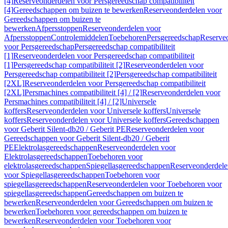
[4]
Reserveonderdelen voor Persgereedschap compatibiliteit
[4]
Gereedschappen om buizen te bewerken
Reserveonderdelen voor
Gereedschappen om buizen te
bewerken
Afpersstoppen
Reserveonderdelen voor
Afpersstoppen
Controlemiddelen
Toebehoren
Persgereedschap
Reserve
voor Persgereedschap
Persgereedschap compatibiliteit
[1]
Reserveonderdelen voor Persgereedschap compatibiliteit
[1]
Persgereedschap compatibiliteit [2]
Reserveonderdelen voor
Persgereedschap compatibiliteit [2]
Persgereedschap compatibiliteit
[2XL]
Reserveonderdelen voor Persgereedschap compatibiliteit
[2XL]
Persmachines compatibiliteit [4] / [2]
Reserveonderdelen voor
Persmachines compatibiliteit [4] / [2]
Universele
koffers
Reserveonderdelen voor Universele koffers
Universele
koffers
Reserveonderdelen voor Universele koffers
Gereedschappen
voor Geberit Silent-db20 / Geberit PE
Reserveonderdelen voor
Gereedschappen voor Geberit Silent-db20 / Geberit
PE
Elektrolasgereedschappen
Reserveonderdelen voor
Elektrolasgereedschappen
Toebehoren voor
elektrolasgereedschappen
Spiegellasgereedschappen
Reserveonderdele
voor Spiegellasgereedschappen
Toebehoren voor
spiegellasgereedschappen
Reserveonderdelen voor Toebehoren voor
spiegellasgereedschappen
Gereedschappen om buizen te
bewerken
Reserveonderdelen voor Gereedschappen om buizen te
bewerken
Toebehoren voor gereedschappen om buizen te
bewerken
Reserveonderdelen voor Toebehoren voor