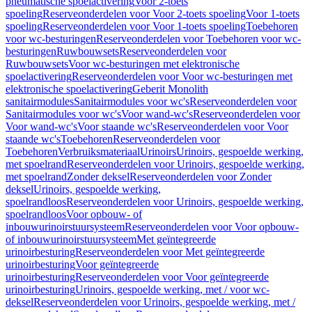
pneumatische spoelactivering
Voor 2-toets
spoeling
Reserveonderdelen voor Voor 2-toets spoeling
Voor 1-toets
spoeling
Reserveonderdelen voor Voor 1-toets spoeling
Toebehoren
voor wc-besturingen
Reserveonderdelen voor Toebehoren voor wc-
besturingen
Ruwbouwsets
Reserveonderdelen voor
Ruwbouwsets
Voor wc-besturingen met elektronische
spoelactivering
Reserveonderdelen voor Voor wc-besturingen met
elektronische spoelactivering
Geberit Monolith
sanitairmodules
Sanitairmodules voor wc's
Reserveonderdelen voor
Sanitairmodules voor wc's
Voor wand-wc's
Reserveonderdelen voor
Voor wand-wc's
Voor staande wc's
Reserveonderdelen voor Voor
staande wc's
Toebehoren
Reserveonderdelen voor
Toebehoren
Verbruiksmateriaal
Urinoirs
Urinoirs, gespoelde werking,
met spoelrand
Reserveonderdelen voor Urinoirs, gespoelde werking,
met spoelrand
Zonder deksel
Reserveonderdelen voor Zonder
deksel
Urinoirs, gespoelde werking,
spoelrandloos
Reserveonderdelen voor Urinoirs, gespoelde werking,
spoelrandloos
Voor opbouw- of
inbouwurinoirstuursysteem
Reserveonderdelen voor Voor opbouw-
of inbouwurinoirstuursysteem
Met geïntegreerde
urinoirbesturing
Reserveonderdelen voor Met geïntegreerde
urinoirbesturing
Voor geïntegreerde
urinoirbesturing
Reserveonderdelen voor Voor geïntegreerde
urinoirbesturing
Urinoirs, gespoelde werking, met / voor wc-
deksel
Reserveonderdelen voor Urinoirs, gespoelde werking, met /