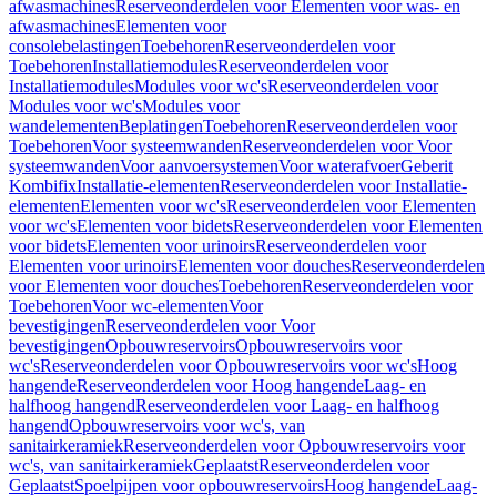
afwasmachines
Reserveonderdelen voor Elementen voor was- en
afwasmachines
Elementen voor
consolebelastingen
Toebehoren
Reserveonderdelen voor
Toebehoren
Installatiemodules
Reserveonderdelen voor
Installatiemodules
Modules voor wc's
Reserveonderdelen voor
Modules voor wc's
Modules voor
wandelementen
Beplatingen
Toebehoren
Reserveonderdelen voor
Toebehoren
Voor systeemwanden
Reserveonderdelen voor Voor
systeemwanden
Voor aanvoersystemen
Voor waterafvoer
Geberit
Kombifix
Installatie-elementen
Reserveonderdelen voor Installatie-
elementen
Elementen voor wc's
Reserveonderdelen voor Elementen
voor wc's
Elementen voor bidets
Reserveonderdelen voor Elementen
voor bidets
Elementen voor urinoirs
Reserveonderdelen voor
Elementen voor urinoirs
Elementen voor douches
Reserveonderdelen
voor Elementen voor douches
Toebehoren
Reserveonderdelen voor
Toebehoren
Voor wc-elementen
Voor
bevestigingen
Reserveonderdelen voor Voor
bevestigingen
Opbouwreservoirs
Opbouwreservoirs voor
wc's
Reserveonderdelen voor Opbouwreservoirs voor wc's
Hoog
hangende
Reserveonderdelen voor Hoog hangende
Laag- en
halfhoog hangend
Reserveonderdelen voor Laag- en halfhoog
hangend
Opbouwreservoirs voor wc's, van
sanitairkeramiek
Reserveonderdelen voor Opbouwreservoirs voor
wc's, van sanitairkeramiek
Geplaatst
Reserveonderdelen voor
Geplaatst
Spoelpijpen voor opbouwreservoirs
Hoog hangende
Laag-