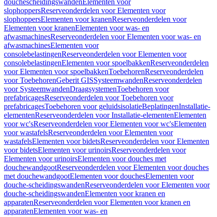
douchescheidingswanden
Elementen voor
slophoppers
Reserveonderdelen voor Elementen voor
slophoppers
Elementen voor kranen
Reserveonderdelen voor
Elementen voor kranen
Elementen voor was- en
afwasmachines
Reserveonderdelen voor Elementen voor was- en
afwasmachines
Elementen voor
consolebelastingen
Reserveonderdelen voor Elementen voor
consolebelastingen
Elementen voor spoelbakken
Reserveonderdelen
voor Elementen voor spoelbakken
Toebehoren
Reserveonderdelen
voor Toebehoren
Geberit GIS
Systeemwanden
Reserveonderdelen
voor Systeemwanden
Draagsystemen
Toebehoren voor
prefabricages
Reserveonderdelen voor Toebehoren voor
prefabricages
Toebehoren voor geluidsisolatie
Beplatingen
Installatie-
elementen
Reserveonderdelen voor Installatie-elementen
Elementen
voor wc's
Reserveonderdelen voor Elementen voor wc's
Elementen
voor wastafels
Reserveonderdelen voor Elementen voor
wastafels
Elementen voor bidets
Reserveonderdelen voor Elementen
voor bidets
Elementen voor urinoirs
Reserveonderdelen voor
Elementen voor urinoirs
Elementen voor douches met
douchewandgoot
Reserveonderdelen voor Elementen voor douches
met douchewandgoot
Elementen voor douches
Elementen voor
douche-scheidingswanden
Reserveonderdelen voor Elementen voor
douche-scheidingswanden
Elementen voor kranen en
apparaten
Reserveonderdelen voor Elementen voor kranen en
apparaten
Elementen voor was- en