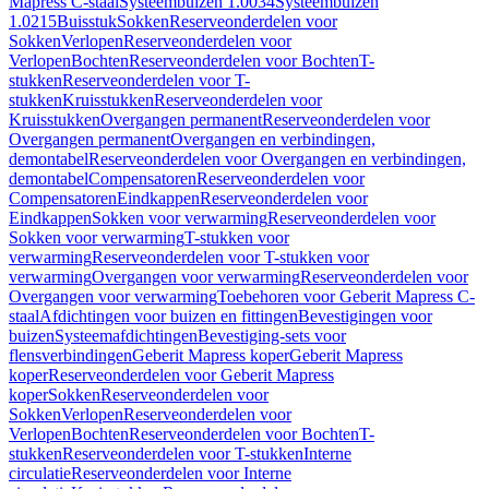
Mapress C-staal
Systeembuizen 1.0034
Systeembuizen
1.0215
Buisstuk
Sokken
Reserveonderdelen voor
Sokken
Verlopen
Reserveonderdelen voor
Verlopen
Bochten
Reserveonderdelen voor Bochten
T-
stukken
Reserveonderdelen voor T-
stukken
Kruisstukken
Reserveonderdelen voor
Kruisstukken
Overgangen permanent
Reserveonderdelen voor
Overgangen permanent
Overgangen en verbindingen,
demontabel
Reserveonderdelen voor Overgangen en verbindingen,
demontabel
Compensatoren
Reserveonderdelen voor
Compensatoren
Eindkappen
Reserveonderdelen voor
Eindkappen
Sokken voor verwarming
Reserveonderdelen voor
Sokken voor verwarming
T-stukken voor
verwarming
Reserveonderdelen voor T-stukken voor
verwarming
Overgangen voor verwarming
Reserveonderdelen voor
Overgangen voor verwarming
Toebehoren voor Geberit Mapress C-
staal
Afdichtingen voor buizen en fittingen
Bevestigingen voor
buizen
Systeemafdichtingen
Bevestiging-sets voor
flensverbindingen
Geberit Mapress koper
Geberit Mapress
koper
Reserveonderdelen voor Geberit Mapress
koper
Sokken
Reserveonderdelen voor
Sokken
Verlopen
Reserveonderdelen voor
Verlopen
Bochten
Reserveonderdelen voor Bochten
T-
stukken
Reserveonderdelen voor T-stukken
Interne
circulatie
Reserveonderdelen voor Interne