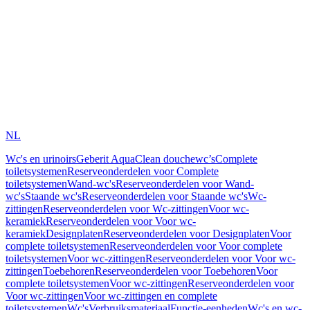
NL
Wc's en urinoirs
Geberit AquaClean douchewc’s
Complete
toiletsystemen
Reserveonderdelen voor Complete
toiletsystemen
Wand-wc's
Reserveonderdelen voor Wand-
wc's
Staande wc's
Reserveonderdelen voor Staande wc's
Wc-
zittingen
Reserveonderdelen voor Wc-zittingen
Voor wc-
keramiek
Reserveonderdelen voor Voor wc-
keramiek
Designplaten
Reserveonderdelen voor Designplaten
Voor
complete toiletsystemen
Reserveonderdelen voor Voor complete
toiletsystemen
Voor wc-zittingen
Reserveonderdelen voor Voor wc-
zittingen
Toebehoren
Reserveonderdelen voor Toebehoren
Voor
complete toiletsystemen
Voor wc-zittingen
Reserveonderdelen voor
Voor wc-zittingen
Voor wc-zittingen en complete
toiletsystemen
Wc's
Verbruiksmateriaal
Functie-eenheden
Wc's en wc-