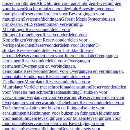
buizen en fittingen
Afdichtingen voor aansluitingen
Bevestigingen
voor buizen
Beschermbuizen en inleghulp
Bevestigingen voor
muurplaten
Reserveonderdelen voor Bevestigingen voor
muurplaten
Systeemafdichtingen
Geberit Mepla
Systeembuizen
drinkwater, ML
Systeembuizen verwarming,
ML
Fittingen
Reserveonderdelen voor
Fittingen
Koppelingen
Reserveonderdelen voor
Koppelingen
Verlopen
Reserveonderdelen voor
Verlopen
Bochten
Reserveonderdelen voor Bochten
T-
stukken
Reserveonderdelen voor T-stukken
Interne
circulatie
Reserveonderdelen voor Interne circulatie
Overgangen
permanent
Reserveonderdelen voor Overgangen
permanent
Overgangen en verbindingen,
demontabel
Reserveonderdelen voor Overgangen en verbindingen,
demontabel
Eindkappen
Reserveonderdelen voor
Eindkappen
Muurplaten
Reserveonderdelen voor
Muurplaten
Verdeler met schroefdraadaansluiting
Reserveonderdelen
voor Verdeler met schroefdraadaansluiting
T-stukken voor
verwarming
Overgangen voor verwarming
Reserveonderdelen voor
Overgangen voor verwarming
Toebehoren
Reserveonderdelen voor
Toebehoren
Isolatie voor buizen en fittingen
Isolatie voor
aansluitingen
Afdichtingen voor buizen en fittingen
Afdichtingen
voor aansluitingen
Bevestigingen voor buizen
Bevestigingen voor
muurplaten
Reserveonderdelen voor Bevestigingen voor
muurplaten
Systeemafdichtingen
Bevestiging-sets voor