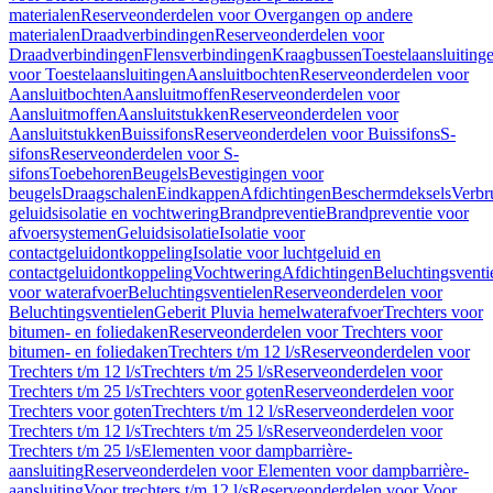
materialen
Reserveonderdelen voor Overgangen op andere
materialen
Draadverbindingen
Reserveonderdelen voor
Draadverbindingen
Flensverbindingen
Kraagbussen
Toestelaansluiting
voor Toestelaansluitingen
Aansluitbochten
Reserveonderdelen voor
Aansluitbochten
Aansluitmoffen
Reserveonderdelen voor
Aansluitmoffen
Aansluitstukken
Reserveonderdelen voor
Aansluitstukken
Buissifons
Reserveonderdelen voor Buissifons
S-
sifons
Reserveonderdelen voor S-
sifons
Toebehoren
Beugels
Bevestigingen voor
beugels
Draagschalen
Eindkappen
Afdichtingen
Beschermdeksels
Verbr
geluidsisolatie en vochtwering
Brandpreventie
Brandpreventie voor
afvoersystemen
Geluidsisolatie
Isolatie voor
contactgeluidontkoppeling
Isolatie voor luchtgeluid en
contactgeluidontkoppeling
Vochtwering
Afdichtingen
Beluchtingsventi
voor waterafvoer
Beluchtingsventielen
Reserveonderdelen voor
Beluchtingsventielen
Geberit Pluvia hemelwaterafvoer
Trechters voor
bitumen- en foliedaken
Reserveonderdelen voor Trechters voor
bitumen- en foliedaken
Trechters t/m 12 l/s
Reserveonderdelen voor
Trechters t/m 12 l/s
Trechters t/m 25 l/s
Reserveonderdelen voor
Trechters t/m 25 l/s
Trechters voor goten
Reserveonderdelen voor
Trechters voor goten
Trechters t/m 12 l/s
Reserveonderdelen voor
Trechters t/m 12 l/s
Trechters t/m 25 l/s
Reserveonderdelen voor
Trechters t/m 25 l/s
Elementen voor dampbarrière-
aansluiting
Reserveonderdelen voor Elementen voor dampbarrière-
aansluiting
Voor trechters t/m 12 l/s
Reserveonderdelen voor Voor