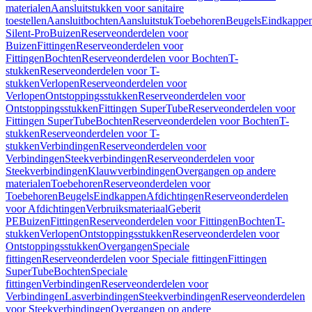
materialen
Aansluitstukken voor sanitaire
toestellen
Aansluitbochten
Aansluitstuk
Toebehoren
Beugels
Eindkappe
Silent-Pro
Buizen
Reserveonderdelen voor
Buizen
Fittingen
Reserveonderdelen voor
Fittingen
Bochten
Reserveonderdelen voor Bochten
T-
stukken
Reserveonderdelen voor T-
stukken
Verlopen
Reserveonderdelen voor
Verlopen
Ontstoppingsstukken
Reserveonderdelen voor
Ontstoppingsstukken
Fittingen SuperTube
Reserveonderdelen voor
Fittingen SuperTube
Bochten
Reserveonderdelen voor Bochten
T-
stukken
Reserveonderdelen voor T-
stukken
Verbindingen
Reserveonderdelen voor
Verbindingen
Steekverbindingen
Reserveonderdelen voor
Steekverbindingen
Klauwverbindingen
Overgangen op andere
materialen
Toebehoren
Reserveonderdelen voor
Toebehoren
Beugels
Eindkappen
Afdichtingen
Reserveonderdelen
voor Afdichtingen
Verbruiksmateriaal
Geberit
PE
Buizen
Fittingen
Reserveonderdelen voor Fittingen
Bochten
T-
stukken
Verlopen
Ontstoppingsstukken
Reserveonderdelen voor
Ontstoppingsstukken
Overgangen
Speciale
fittingen
Reserveonderdelen voor Speciale fittingen
Fittingen
SuperTube
Bochten
Speciale
fittingen
Verbindingen
Reserveonderdelen voor
Verbindingen
Lasverbindingen
Steekverbindingen
Reserveonderdelen
voor Steekverbindingen
Overgangen op andere