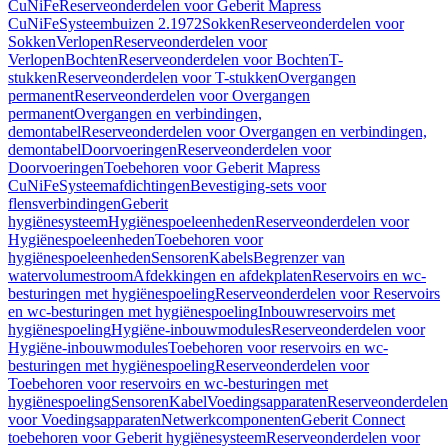
CuNiFe
Reserveonderdelen voor Geberit Mapress
CuNiFe
Systeembuizen 2.1972
Sokken
Reserveonderdelen voor
Sokken
Verlopen
Reserveonderdelen voor
Verlopen
Bochten
Reserveonderdelen voor Bochten
T-
stukken
Reserveonderdelen voor T-stukken
Overgangen
permanent
Reserveonderdelen voor Overgangen
permanent
Overgangen en verbindingen,
demontabel
Reserveonderdelen voor Overgangen en verbindingen,
demontabel
Doorvoeringen
Reserveonderdelen voor
Doorvoeringen
Toebehoren voor Geberit Mapress
CuNiFe
Systeemafdichtingen
Bevestiging-sets voor
flensverbindingen
Geberit
hygiënesysteem
Hygiënespoeleenheden
Reserveonderdelen voor
Hygiënespoeleenheden
Toebehoren voor
hygiënespoeleenheden
Sensoren
Kabels
Begrenzer van
watervolumestroom
Afdekkingen en afdekplaten
Reservoirs en wc-
besturingen met hygiënespoeling
Reserveonderdelen voor Reservoirs
en wc-besturingen met hygiënespoeling
Inbouwreservoirs met
hygiënespoeling
Hygiëne-inbouwmodules
Reserveonderdelen voor
Hygiëne-inbouwmodules
Toebehoren voor reservoirs en wc-
besturingen met hygiënespoeling
Reserveonderdelen voor
Toebehoren voor reservoirs en wc-besturingen met
hygiënespoeling
Sensoren
Kabel
Voedingsapparaten
Reserveonderdelen
voor Voedingsapparaten
Netwerkcomponenten
Geberit Connect
toebehoren voor Geberit hygiënesysteem
Reserveonderdelen voor