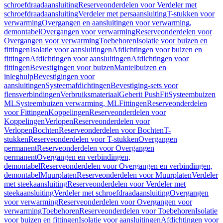
schroefdraadaansluiting
Reserveonderdelen voor Verdeler met
schroefdraadaansluiting
Verdeler met persaansluiting
T-stukken voor
verwarming
Overgangen en aansluitingen voor verwarming,
demontabel
Overgangen voor verwarming
Reserveonderdelen voor
Overgangen voor verwarming
Toebehoren
Isolatie voor buizen en
fittingen
Isolatie voor aansluitingen
Afdichtingen voor buizen en
fittingen
Afdichtingen voor aansluitingen
Afdichtingen voor
fittingen
Bevestigingen voor buizen
Mantelbuizen en
inleghulp
Bevestigingen voor
aansluitingen
Systeemafdichtingen
Bevestiging-sets voor
flensverbindingen
Verbruiksmateriaal
Geberit PushFit
Systeembuizen
ML
Systeembuizen verwarming, ML
Fittingen
Reserveonderdelen
voor Fittingen
Koppelingen
Reserveonderdelen voor
Koppelingen
Verlopen
Reserveonderdelen voor
Verlopen
Bochten
Reserveonderdelen voor Bochten
T-
stukken
Reserveonderdelen voor T-stukken
Overgangen
permanent
Reserveonderdelen voor Overgangen
permanent
Overgangen en verbindingen,
demontabel
Reserveonderdelen voor Overgangen en verbindingen,
demontabel
Muurplaten
Reserveonderdelen voor Muurplaten
Verdeler
met steekaansluiting
Reserveonderdelen voor Verdeler met
steekaansluiting
Verdeler met schroefdraadaansluiting
Overgangen
voor verwarming
Reserveonderdelen voor Overgangen voor
verwarming
Toebehoren
Reserveonderdelen voor Toebehoren
Isolatie
voor buizen en fittingen
Isolatie voor aansluitingen
Afdichtingen voor