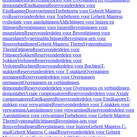
demontabel
Eindkappen
Reserveonderdelen voor
Eindkappen
Doorvoeringen
Toebehoren voor Geberit Mapress
rvs
Reserveonderdelen voor Toebehoren voor Geberit Mapress
rvs
Isolatie voor aansluitingen
Afdichtingen voor buizen en
fittingen
Bevestigingen voor buizen
Bevestigingen voor
muurplaten
Reserveonderdelen voor Bevestigingen voor
muurplaten
Systeemafdichtingen
Bevestiging-sets voor
flensverbindingen
Geberit Mapress Therm
Systeembuizen
Therm
Fittingen
Reserveonderdelen voor
Fittingen
Sokken
Reserveonderdelen voor
Sokken
Verlopen
Reserveonderdelen voor
Verlopen
Bochten
Reserveonderdelen voor Bochten
T-
stukken
Reserveonderdelen voor T-stukken
Overgangen
permanent
Reserveonderdelen voor Overgangen
permanent
Overgangen en verbindingen,
demontabel
Reserveonderdelen voor Overgangen en verbindingen,
demontabel
Axiale compensatoren
Reserveonderdelen voor Axiale
compensatoren
Eindkappen
Reserveonderdelen voor Eindkappen
T-
stukken voor verwarming
Reserveonderdelen voor T-stukken voor
verwarming
Aansluitingen voor verwarming
Reserveonderdelen voor
Aansluitingen voor verwarming
Toebehoren voor Geberit Mapress
Therm
Systeemafdichtingen
Bevestiging-sets voor
flensverbindingen
Bevestigingen voor buizen
Geberit Mapress C-
staal
Geberit Mapress C-staal
Reserveonderdelen voor Geberit