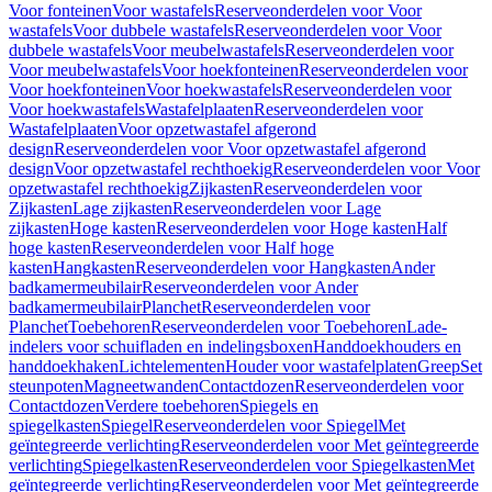
Voor fonteinen
Voor wastafels
Reserveonderdelen voor Voor
wastafels
Voor dubbele wastafels
Reserveonderdelen voor Voor
dubbele wastafels
Voor meubelwastafels
Reserveonderdelen voor
Voor meubelwastafels
Voor hoekfonteinen
Reserveonderdelen voor
Voor hoekfonteinen
Voor hoekwastafels
Reserveonderdelen voor
Voor hoekwastafels
Wastafelplaaten
Reserveonderdelen voor
Wastafelplaaten
Voor opzetwastafel afgerond
design
Reserveonderdelen voor Voor opzetwastafel afgerond
design
Voor opzetwastafel rechthoekig
Reserveonderdelen voor Voor
opzetwastafel rechthoekig
Zijkasten
Reserveonderdelen voor
Zijkasten
Lage zijkasten
Reserveonderdelen voor Lage
zijkasten
Hoge kasten
Reserveonderdelen voor Hoge kasten
Half
hoge kasten
Reserveonderdelen voor Half hoge
kasten
Hangkasten
Reserveonderdelen voor Hangkasten
Ander
badkamermeubilair
Reserveonderdelen voor Ander
badkamermeubilair
Planchet
Reserveonderdelen voor
Planchet
Toebehoren
Reserveonderdelen voor Toebehoren
Lade-
indelers voor schuifladen en indelingsboxen
Handdoekhouders en
handdoekhaken
Lichtelementen
Houder voor wastafelplaten
Greep
Set
steunpoten
Magneetwanden
Contactdozen
Reserveonderdelen voor
Contactdozen
Verdere toebehoren
Spiegels en
spiegelkasten
Spiegel
Reserveonderdelen voor Spiegel
Met
geïntegreerde verlichting
Reserveonderdelen voor Met geïntegreerde
verlichting
Spiegelkasten
Reserveonderdelen voor Spiegelkasten
Met
geïntegreerde verlichting
Reserveonderdelen voor Met geïntegreerde