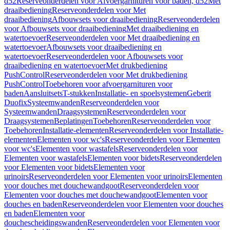
d52
Reserveonderdelen voor Afvoergarnituren voor baden, d52
Met
draaibediening
Reserveonderdelen voor Met
draaibediening
Afbouwsets voor draaibediening
Reserveonderdelen
voor Afbouwsets voor draaibediening
Met draaibediening en
watertoevoer
Reserveonderdelen voor Met draaibediening en
watertoevoer
Afbouwsets voor draaibediening en
watertoevoer
Reserveonderdelen voor Afbouwsets voor
draaibediening en watertoevoer
Met drukbediening
PushControl
Reserveonderdelen voor Met drukbediening
PushControl
Toebehoren voor afvoergarnituren voor
baden
Aansluitsets
T-stukken
Installatie- en spoelsystemen
Geberit
Duofix
Systeemwanden
Reserveonderdelen voor
Systeemwanden
Draagsystemen
Reserveonderdelen voor
Draagsystemen
Beplatingen
Toebehoren
Reserveonderdelen voor
Toebehoren
Installatie-elementen
Reserveonderdelen voor Installatie-
elementen
Elementen voor wc's
Reserveonderdelen voor Elementen
voor wc's
Elementen voor wastafels
Reserveonderdelen voor
Elementen voor wastafels
Elementen voor bidets
Reserveonderdelen
voor Elementen voor bidets
Elementen voor
urinoirs
Reserveonderdelen voor Elementen voor urinoirs
Elementen
voor douches met douchewandgoot
Reserveonderdelen voor
Elementen voor douches met douchewandgoot
Elementen voor
douches en baden
Reserveonderdelen voor Elementen voor douches
en baden
Elementen voor
douchescheidingswanden
Reserveonderdelen voor Elementen voor