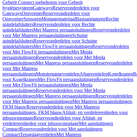
Geberit Connect toebehoren voor Geberit
hygiënesysteem
Gateways
Reserveonderdelen voor
Gateways
Omvormer
Reserveonderdelen voor
Omvormer
Sensoren
Montagemateriaal
Basisarmaturen
Rechte
spindelafsluiters
Reserveonderdelen voor Rechte
spindelafsluiters
Met Mapress persaansluitingen
Reserveonderdelen
voor Met Mapress persaansluitingen
Schuine
spindelafsluiters
Reserveonderdelen voor Schuine
spindelafsluiters
Met FlowFit persaansluitingen
Reserveonderdelen
voor Met FlowFit persaansluitingen
Met Mepla
persaansluitingen
Reserveonderdelen voor Met Mepla
persaansluitingen
Met Mapress persaansluitingen
Reserveonderdelen
voor Met Mapress
persaansluitingen
Monsternameventielen
Aftapventielen
Kogelkranen
R
voor Kogelkranen
Met FlowFit persaansluitingen
Reserveonderdelen
voor Met FlowFit persaansluitingen
Met Mepla
persaansluitingen
Reserveonderdelen voor Met Mepla
persaansluitingen
Met Mapress persaansluitingen
Reserveonderdelen
voor Met Mapress persaansluitingen
Met Mapress persaansluitingen,
FKM blauw
Reserveonderdelen voor Met Mapress
persaansluitingen, FKM blauw
Afsluit- en verdelereenheden voor
inbouwmontage
Reserveonderdelen voor Afsluit- en
verdelereenheden voor inbouwmontage
Met aansluitingen
Compact
Reserveonderdelen voor Met aansluitingen
Compact
Terugslagventielen
Met Mapress