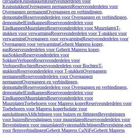
circulatie
Kruisstukken
Reserveonderdelen voor
Kruisstukken
Overgangen permanent
Reserveonderdelen voor
Overgangen permanent
Overgangen en verbindingen,
demontabel
Reserveonderdelen voor Overgangen en verbindingen,
demontabel
Eindkappen
Reserveonderdelen voor
Eindkappen
Muurplaten
Reserveonderdelen voor Muurplaten
T-
stukken voor verwarming
Reserveonderdelen voor T-stukken voor
verwarming
Overgangen voor verwarming
Reserveonderdelen voor
Overgangen voor verwarming
Geberit Mapress koper,
gas
Reserveonderdelen voor Geberit Mapress koper,
gas
Sokken
Reserveonderdelen voor
Sokken
Verlopen
Reserveonderdelen voor
Verlopen
Bochten
Reserveonderdelen voor Bochten
T-
stukken
Reserveonderdelen voor T-stukken
Overgangen
permanent
Reserveonderdelen voor Overgangen
permanent
Overgangen en verbindingen,
demontabel
Reserveonderdelen voor Overgangen en verbindingen,
demontabel
Eindkappen
Reserveonderdelen voor
Eindkappen
Muurplaten
Reserveonderdelen voor
Muurplaten
Toebehoren voor Mapress koper
Reserveonderdelen voor
Toebehoren voor Mapress koper
Isolatie voor
aansluitingen
Afdichtingen voor buizen en fittingen
Bevestigingen
voor buizen
Bevestigingen voor muurplaten
Reserveonderdelen voor
Bevestigingen voor muurplaten
Systeemafdichtingen
Bevestiging-sets
voor flensverbindingen
Geberit Mapress CuNiFe
Geberit Mapress