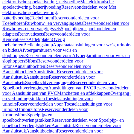
elektronische spoelactivering, netvoeding
Met elektronische
spoelactivering, batterijvoeding
Reserveonderdelen voor Met
elektronische spoelactivering,
batterijvoeding
Toebehoren
Reserveonderdelen voor
Toebehoren
Ruwbouw- en vervangingssets
Reserveonderdelen voor
Ruwbouw- en vervangingssets
Spoelpijpen, spoelbochten en
adapters
Renovatiesets
Reserveonderdelen voor
Renovatiesets
Afdekplaten
Overig
toebehoren
Bedieningshulp
Apparaataansluitingen voor wc's, urinoirs
en bidets
Afvoergarnituren voor wc's en
slophoppers
Reserveonderdelen voor Afvoergarnituren voor wc's en
slophoppers
Sifons
Reserveonderdelen voor
Sifons
Aansluitbochten
Reserveonderdelen voor
Aansluitbochten
Aansluitstuk
Reserveonderdelen voor
Aansluitstuk
Aansluitsets
Reserveonderdelen voor
Aansluitsets
Spoelbochtverlengingen
Reserveonderdelen voor
Spoelbochtverlengingen
Aansluitingen van PVC
Reserveonderdelen
voor Aansluitingen van PVC
Manchetten en afdekkappen
Overgang-
en verbindingsstukken
Toestelaansluitingen voor
urinoirs
Reserveonderdelen voor Toestelaansluitingen voor
urinoirs
Urinoirsifons
Reserveonderdelen voor
Urinoirsifons
Spoelpijp- en
spoelbochtverlengstukken
Reserveonderdelen voor Spoelpijp- en
spoelbochtverlengstukken
Aansluitstuk
Reserveonderdelen voor
Aansluitstuk
Aansluitbochten
Reserveonderdelen voor