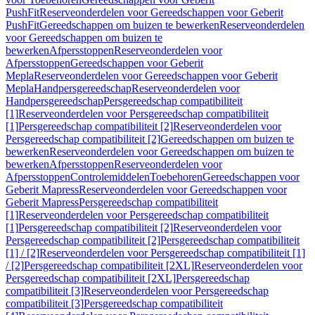
PushFit
Reserveonderdelen voor Gereedschappen voor Geberit
PushFit
Gereedschappen om buizen te bewerken
Reserveonderdelen
voor Gereedschappen om buizen te
bewerken
Afpersstoppen
Reserveonderdelen voor
Afpersstoppen
Gereedschappen voor Geberit
Mepla
Reserveonderdelen voor Gereedschappen voor Geberit
Mepla
Handpersgereedschap
Reserveonderdelen voor
Handpersgereedschap
Persgereedschap compatibiliteit
[1]
Reserveonderdelen voor Persgereedschap compatibiliteit
[1]
Persgereedschap compatibiliteit [2]
Reserveonderdelen voor
Persgereedschap compatibiliteit [2]
Gereedschappen om buizen te
bewerken
Reserveonderdelen voor Gereedschappen om buizen te
bewerken
Afpersstoppen
Reserveonderdelen voor
Afpersstoppen
Controlemiddelen
Toebehoren
Gereedschappen voor
Geberit Mapress
Reserveonderdelen voor Gereedschappen voor
Geberit Mapress
Persgereedschap compatibiliteit
[1]
Reserveonderdelen voor Persgereedschap compatibiliteit
[1]
Persgereedschap compatibiliteit [2]
Reserveonderdelen voor
Persgereedschap compatibiliteit [2]
Persgereedschap compatibiliteit
[1] / [2]
Reserveonderdelen voor Persgereedschap compatibiliteit [1]
/ [2]
Persgereedschap compatibiliteit [2XL]
Reserveonderdelen voor
Persgereedschap compatibiliteit [2XL]
Persgereedschap
compatibiliteit [3]
Reserveonderdelen voor Persgereedschap
compatibiliteit [3]
Persgereedschap compatibiliteit