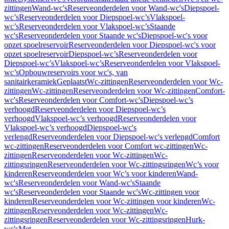
zittingen
Wand-wc's
Reserveonderdelen voor Wand-wc's
Diepspoel-
wc’s
Reserveonderdelen voor Diepspoel-wc’s
Vlakspoel-
wc’s
Reserveonderdelen voor Vlakspoel-wc’s
Staande
wc's
Reserveonderdelen voor Staande wc's
Diepspoel-wc's voor
opzet spoelreservoir
Reserveonderdelen voor Diepspoel-wc's voor
opzet spoelreservoir
Diepspoel-wc’s
Reserveonderdelen voor
Diepspoel-wc’s
Vlakspoel-wc’s
Reserveonderdelen voor Vlakspoel-
wc’s
Opbouwreservoirs voor wc's, van
sanitairkeramiek
Geplaatst
Wc-zittingen
Reserveonderdelen voor Wc-
zittingen
Wc-zittingen
Reserveonderdelen voor Wc-zittingen
Comfort-
wc's
Reserveonderdelen voor Comfort-wc's
Diepspoel-wc’s
verhoogd
Reserveonderdelen voor Diepspoel-wc’s
verhoogd
Vlakspoel-wc’s verhoogd
Reserveonderdelen voor
Vlakspoel-wc’s verhoogd
Diepspoel-wc's
verlengd
Reserveonderdelen voor Diepspoel-wc's verlengd
Comfort
wc-zittingen
Reserveonderdelen voor Comfort wc-zittingen
Wc-
zittingen
Reserveonderdelen voor Wc-zittingen
Wc-
zittingsringen
Reserveonderdelen voor Wc-zittingsringen
Wc’s voor
kinderen
Reserveonderdelen voor Wc’s voor kinderen
Wand-
wc's
Reserveonderdelen voor Wand-wc's
Staande
wc's
Reserveonderdelen voor Staande wc's
Wc-zittingen voor
kinderen
Reserveonderdelen voor Wc-zittingen voor kinderen
Wc-
zittingen
Reserveonderdelen voor Wc-zittingen
Wc-
zittingsringen
Reserveonderdelen voor Wc-zittingsringen
Hurk-
wc's
Met