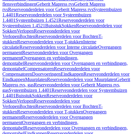
flensverbindingen
Geberit Mapress rvs
Geberit Mapress
rvs
Reserveonderdelen voor Geberit Mapress rvs
Systeembuizen
1.4401
Reserveonderdelen voor Systeembuizen
1.4401
Systeembuizen 1.4521
Reserveonderdelen voor
Systeembuizen 1.4521
Buisstuk
Sokken
Reserveonderdelen voor
Sokken
Verlopen
Reserveonderdelen voor
Verlopen
Bochten
Reserveonderdelen voor Bochten
T-
stukken
Reserveonderdelen voor T-stukken
Interne
circulatie
Reserveonderdelen voor Interne circulatie
Overgangen
permanent
Reserveonderdelen voor Overgangen
permanent
Overgangen en verbindingen,
demontabel
Reserveonderdelen voor Overgangen en verbindingen,
demontabel
Compensatoren
Reserveonderdelen voor
Compensatoren
Doorvoeringen
Eindkappen
Reserveonderdelen voor
Eindkappen
Muurplaten
Reserveonderdelen voor Muurplaten
Geberit
Mapress rvs, gas
Reserveonderdelen voor Geberit Mapress rvs,
gas
Systeembuizen 1.4401
Reserveonderdelen voor Systeembuizen
1.4401
Buisstuk
Sokken
Reserveonderdelen voor
Sokken
Verlopen
Reserveonderdelen voor
Verlopen
Bochten
Reserveonderdelen voor Bochten
T-
stukken
Reserveonderdelen voor T-stukken
Overgangen
permanent
Reserveonderdelen voor Overgangen
permanent
Overgangen en verbindingen,
demontabel
Reserveonderdelen voor Overgangen en verbindingen,
demontabel
Eindkappen
Reserveonderdelen voor