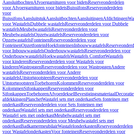
Aansluitbochten
Afvoergarnituren voor bidets
Reserveonderdelen
voor Afvoergarnituren voor bidets
Buissifons
Reserveonderdelen
voor
Buissifons
Aansluitstuk
Aansluitbochten
Aansluitingen
Afdichtingen
Was
voor Wastafels
Dubbele wastafels
Reserveonderdelen voor Dubbele
wastafels
Meubelwastafels
Reserveonderdelen voor
Meubelwastafels
Opzetwastafels
Reserveonderdelen voor
Opzetwastafels
Fonteinen
Reserveonderdelen voor
Fonteinen
Opzetfontein
Hoekfonteinen
Inbouwwastafels
Reserveonderd
voor Inbouwwastafels
Onderbouwwastafels
Reserveonderdelen voor
Onderbouwwastafels
Hoekwastafels
Wastafels Comfort
Wastafels
voor kinderen
Reserveonderdelen voor Wastafels voor
kinderen
Wastroggen
Reserveonderdelen voor Wastroggen
Andere
wastafels
Reserveonderdelen voor Andere
wastafels
Uitstortgootsteen
Reserveonderdelen voor
Uitstortgootsteen
Toebehoren
Kolommen
Reserveonderdelen voor
Kolommen
Sifonkappen
Reserveonderdelen voor
Sifonkappen
Toebehoren
Afvoerdeksel
Bevestigingsmateriaal
Decorati
afdekkingen
Planchet
Wastafel sets met onderkast
Sets fonteinen met
onderkast
Reserveonderdelen voor Sets fonteinen met
onderkast
Wastafel sets met onderkast
Reserveonderdelen voor
Wastafel sets met onderkast
Meubelwastafel sets met
onderkast
Reserveonderdelen voor Meubelwastafel sets met
onderkast
Badkamermeubilair
Wastafelonderkasten
Reserveonderdelen
voor Wastafelonderkasten
Voor fonteinen
Reserveonderdelen voor