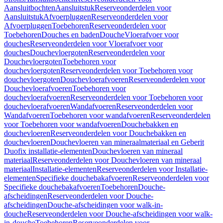
Aansluitbochten
Aansluitstuk
Reserveonderdelen voor
Aansluitstuk
Afvoerpluggen
Reserveonderdelen voor
Afvoerpluggen
Toebehoren
Reserveonderdelen voor
Toebehoren
Douches en baden
Douche
Vloerafvoer voor
douches
Reserveonderdelen voor Vloerafvoer voor
douches
Douchevloergoten
Reserveonderdelen voor
Douchevloergoten
Toebehoren voor
douchevloergoten
Reserveonderdelen voor Toebehoren voor
douchevloergoten
Douchevloerafvoeren
Reserveonderdelen voor
Douchevloerafvoeren
Toebehoren voor
douchevloerafvoeren
Reserveonderdelen voor Toebehoren voor
douchevloerafvoeren
Wandafvoeren
Reserveonderdelen voor
Wandafvoeren
Toebehoren voor wandafvoeren
Reserveonderdelen
voor Toebehoren voor wandafvoeren
Douchebakken en
douchevloeren
Reserveonderdelen voor Douchebakken en
douchevloeren
Douchevloeren van mineraalmateriaal en Geberit
Duofix installatie-elementen
Douchevloeren van mineraal
materiaal
Reserveonderdelen voor Douchevloeren van mineraal
materiaal
Installatie-elementen
Reserveonderdelen voor Installatie-
elementen
Specifieke douchebakafvoeren
Reserveonderdelen voor
Specifieke douchebakafvoeren
Toebehoren
Douche-
afscheidingen
Reserveonderdelen voor Douche-
afscheidingen
Douche-afscheidingen voor walk-in-
douche
Reserveonderdelen voor Douche-afscheidingen voor walk-
in-douche
Toebehoren
Reserveonderdelen voor