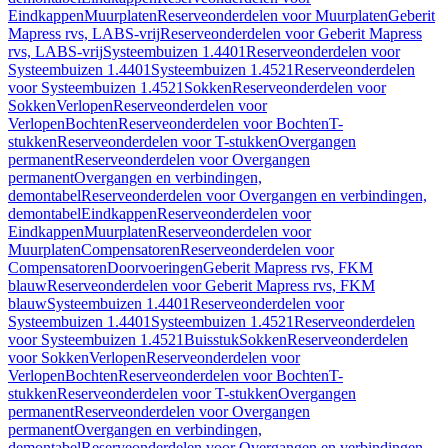
Eindkappen
Muurplaten
Reserveonderdelen voor Muurplaten
Geberit
Mapress rvs, LABS-vrij
Reserveonderdelen voor Geberit Mapress
rvs, LABS-vrij
Systeembuizen 1.4401
Reserveonderdelen voor
Systeembuizen 1.4401
Systeembuizen 1.4521
Reserveonderdelen
voor Systeembuizen 1.4521
Sokken
Reserveonderdelen voor
Sokken
Verlopen
Reserveonderdelen voor
Verlopen
Bochten
Reserveonderdelen voor Bochten
T-
stukken
Reserveonderdelen voor T-stukken
Overgangen
permanent
Reserveonderdelen voor Overgangen
permanent
Overgangen en verbindingen,
demontabel
Reserveonderdelen voor Overgangen en verbindingen,
demontabel
Eindkappen
Reserveonderdelen voor
Eindkappen
Muurplaten
Reserveonderdelen voor
Muurplaten
Compensatoren
Reserveonderdelen voor
Compensatoren
Doorvoeringen
Geberit Mapress rvs, FKM
blauw
Reserveonderdelen voor Geberit Mapress rvs, FKM
blauw
Systeembuizen 1.4401
Reserveonderdelen voor
Systeembuizen 1.4401
Systeembuizen 1.4521
Reserveonderdelen
voor Systeembuizen 1.4521
Buisstuk
Sokken
Reserveonderdelen
voor Sokken
Verlopen
Reserveonderdelen voor
Verlopen
Bochten
Reserveonderdelen voor Bochten
T-
stukken
Reserveonderdelen voor T-stukken
Overgangen
permanent
Reserveonderdelen voor Overgangen
permanent
Overgangen en verbindingen,
demontabel
Reserveonderdelen voor Overgangen en verbindingen,