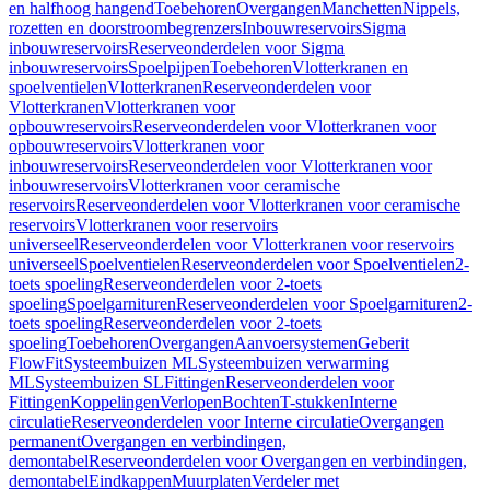
en halfhoog hangend
Toebehoren
Overgangen
Manchetten
Nippels,
rozetten en doorstroombegrenzers
Inbouwreservoirs
Sigma
inbouwreservoirs
Reserveonderdelen voor Sigma
inbouwreservoirs
Spoelpijpen
Toebehoren
Vlotterkranen en
spoelventielen
Vlotterkranen
Reserveonderdelen voor
Vlotterkranen
Vlotterkranen voor
opbouwreservoirs
Reserveonderdelen voor Vlotterkranen voor
opbouwreservoirs
Vlotterkranen voor
inbouwreservoirs
Reserveonderdelen voor Vlotterkranen voor
inbouwreservoirs
Vlotterkranen voor ceramische
reservoirs
Reserveonderdelen voor Vlotterkranen voor ceramische
reservoirs
Vlotterkranen voor reservoirs
universeel
Reserveonderdelen voor Vlotterkranen voor reservoirs
universeel
Spoelventielen
Reserveonderdelen voor Spoelventielen
2-
toets spoeling
Reserveonderdelen voor 2-toets
spoeling
Spoelgarnituren
Reserveonderdelen voor Spoelgarnituren
2-
toets spoeling
Reserveonderdelen voor 2-toets
spoeling
Toebehoren
Overgangen
Aanvoersystemen
Geberit
FlowFit
Systeembuizen ML
Systeembuizen verwarming
ML
Systeembuizen SL
Fittingen
Reserveonderdelen voor
Fittingen
Koppelingen
Verlopen
Bochten
T-stukken
Interne
circulatie
Reserveonderdelen voor Interne circulatie
Overgangen
permanent
Overgangen en verbindingen,
demontabel
Reserveonderdelen voor Overgangen en verbindingen,
demontabel
Eindkappen
Muurplaten
Verdeler met