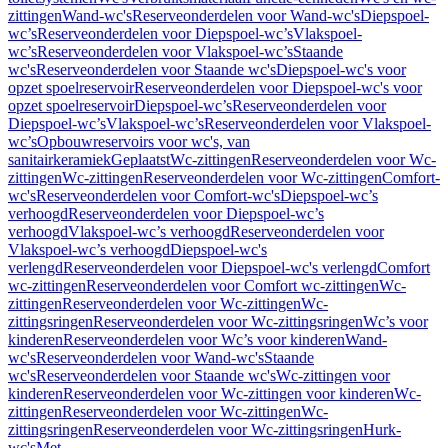
zittingen
Wand-wc's
Reserveonderdelen voor Wand-wc's
Diepspoel-
wc’s
Reserveonderdelen voor Diepspoel-wc’s
Vlakspoel-
wc’s
Reserveonderdelen voor Vlakspoel-wc’s
Staande
wc's
Reserveonderdelen voor Staande wc's
Diepspoel-wc's voor
opzet spoelreservoir
Reserveonderdelen voor Diepspoel-wc's voor
opzet spoelreservoir
Diepspoel-wc’s
Reserveonderdelen voor
Diepspoel-wc’s
Vlakspoel-wc’s
Reserveonderdelen voor Vlakspoel-
wc’s
Opbouwreservoirs voor wc's, van
sanitairkeramiek
Geplaatst
Wc-zittingen
Reserveonderdelen voor Wc-
zittingen
Wc-zittingen
Reserveonderdelen voor Wc-zittingen
Comfort-
wc's
Reserveonderdelen voor Comfort-wc's
Diepspoel-wc’s
verhoogd
Reserveonderdelen voor Diepspoel-wc’s
verhoogd
Vlakspoel-wc’s verhoogd
Reserveonderdelen voor
Vlakspoel-wc’s verhoogd
Diepspoel-wc's
verlengd
Reserveonderdelen voor Diepspoel-wc's verlengd
Comfort
wc-zittingen
Reserveonderdelen voor Comfort wc-zittingen
Wc-
zittingen
Reserveonderdelen voor Wc-zittingen
Wc-
zittingsringen
Reserveonderdelen voor Wc-zittingsringen
Wc’s voor
kinderen
Reserveonderdelen voor Wc’s voor kinderen
Wand-
wc's
Reserveonderdelen voor Wand-wc's
Staande
wc's
Reserveonderdelen voor Staande wc's
Wc-zittingen voor
kinderen
Reserveonderdelen voor Wc-zittingen voor kinderen
Wc-
zittingen
Reserveonderdelen voor Wc-zittingen
Wc-
zittingsringen
Reserveonderdelen voor Wc-zittingsringen
Hurk-
wc's
Met