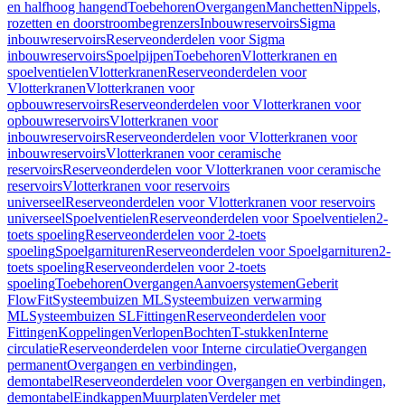
en halfhoog hangend
Toebehoren
Overgangen
Manchetten
Nippels,
rozetten en doorstroombegrenzers
Inbouwreservoirs
Sigma
inbouwreservoirs
Reserveonderdelen voor Sigma
inbouwreservoirs
Spoelpijpen
Toebehoren
Vlotterkranen en
spoelventielen
Vlotterkranen
Reserveonderdelen voor
Vlotterkranen
Vlotterkranen voor
opbouwreservoirs
Reserveonderdelen voor Vlotterkranen voor
opbouwreservoirs
Vlotterkranen voor
inbouwreservoirs
Reserveonderdelen voor Vlotterkranen voor
inbouwreservoirs
Vlotterkranen voor ceramische
reservoirs
Reserveonderdelen voor Vlotterkranen voor ceramische
reservoirs
Vlotterkranen voor reservoirs
universeel
Reserveonderdelen voor Vlotterkranen voor reservoirs
universeel
Spoelventielen
Reserveonderdelen voor Spoelventielen
2-
toets spoeling
Reserveonderdelen voor 2-toets
spoeling
Spoelgarnituren
Reserveonderdelen voor Spoelgarnituren
2-
toets spoeling
Reserveonderdelen voor 2-toets
spoeling
Toebehoren
Overgangen
Aanvoersystemen
Geberit
FlowFit
Systeembuizen ML
Systeembuizen verwarming
ML
Systeembuizen SL
Fittingen
Reserveonderdelen voor
Fittingen
Koppelingen
Verlopen
Bochten
T-stukken
Interne
circulatie
Reserveonderdelen voor Interne circulatie
Overgangen
permanent
Overgangen en verbindingen,
demontabel
Reserveonderdelen voor Overgangen en verbindingen,
demontabel
Eindkappen
Muurplaten
Verdeler met