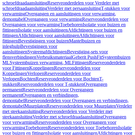
schroefdraadaansluiting
Reserveonderdelen voor Verdeler met
schroefdraadaansluiting
Verdeler met persaansluiting
T-stukken voor
verwarming
Overgangen en aansluitingen voor verwarming,
demontabel
Overgangen voor verwarming
Reserveonderdelen voor
Overgangen voor verwarming
Toebehoren
Isolatie voor buizen en
fittingen
Isolatie voor aansluitingen
Afdichtingen voor buizen en
fittingen
Afdichtingen voor aansluitingen
Afdichtingen voor
fittingen
Bevestigingen voor buizen
Mantelbuizen en
inleghulp
Bevestigingen voor
aansluitingen
Systeemafdichtingen
Bevestiging-sets voor
flensverbindingen
Verbruiksmateriaal
Geberit PushFit
Systeembuizen
ML
Systeembuizen verwarming, ML
Fittingen
Reserveonderdelen
voor Fittingen
Koppelingen
Reserveonderdelen voor
Koppelingen
Verlopen
Reserveonderdelen voor
Verlopen
Bochten
Reserveonderdelen voor Bochten
T-
stukken
Reserveonderdelen voor T-stukken
Overgangen
permanent
Reserveonderdelen voor Overgangen
permanent
Overgangen en verbindingen,
demontabel
Reserveonderdelen voor Overgangen en verbindingen,
demontabel
Muurplaten
Reserveonderdelen voor Muurplaten
Verdeler
met steekaansluiting
Reserveonderdelen voor Verdeler met
steekaansluiting
Verdeler met schroefdraadaansluiting
Overgangen
voor verwarming
Reserveonderdelen voor Overgangen voor
verwarming
Toebehoren
Reserveonderdelen voor Toebehoren
Isolatie
voor buizen en fittingen
Isolatie voor aansluitingen
Afdichtingen voor