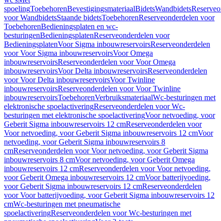
spoeling
Toebehoren
Bevestigingsmateriaal
Bidets
Wandbidets
Reserveo
voor Wandbidets
Staande bidets
Toebehoren
Reserveonderdelen voor
Toebehoren
Bedieningsplaten en wc-
besturingen
Bedieningsplaten
Reserveonderdelen voor
Bedieningsplaten
Voor Sigma inbouwreservoirs
Reserveonderdelen
voor Voor Sigma inbouwreservoirs
Voor Omega
inbouwreservoirs
Reserveonderdelen voor Voor Omega
inbouwreservoirs
Voor Delta inbouwreservoirs
Reserveonderdelen
voor Voor Delta inbouwreservoirs
Voor Twinline
inbouwreservoirs
Reserveonderdelen voor Voor Twinline
inbouwreservoirs
Toebehoren
Verbruiksmateriaal
Wc-besturingen met
elektronische spoelactivering
Reserveonderdelen voor Wc-
besturingen met elektronische spoelactivering
Voor netvoeding, voor
Geberit Sigma inbouwreservoirs 12 cm
Reserveonderdelen voor
Voor netvoeding, voor Geberit Sigma inbouwreservoirs 12 cm
Voor
netvoeding, voor Geberit Sigma inbouwreservoirs 8
cm
Reserveonderdelen voor Voor netvoeding, voor Geberit Sigma
inbouwreservoirs 8 cm
Voor netvoeding, voor Geberit Omega
inbouwreservoirs 12 cm
Reserveonderdelen voor Voor netvoeding,
voor Geberit Omega inbouwreservoirs 12 cm
Voor batterijvoeding,
voor Geberit Sigma inbouwreservoirs 12 cm
Reserveonderdelen
voor Voor batterijvoeding, voor Geberit Sigma inbouwreservoirs 12
cm
Wc-besturingen met pneumatische
spoelactivering
Reserveonderdelen voor Wc-besturingen met