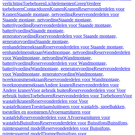
verlichting
Toebehoren
Lichtelementen
Greep
Verdere
toebehoren
Contactdozen
Kranen
Kranen
Reserveonderdelen voor
Kranen
Staande montage, netvoeding
Reserveonderdelen voor
Staande montage, netvoeding
Staande montage,
batterijvoeding
Reserveonderdelen voor Staande montage,
batterijvoeding
Staande montage,
generatorvoeding
Reserveonderdelen voor Staande montage,
generatorvoeding
Staande montage,
eenhandelmengkraan
Reserveonderdelen voor Staande montage,
eenhandelmengkraan
Wandmontage, netvoeding
Reserveonderdelen
voor Wandmontage, netvoeding
Wandmontage,
batterijvoeding
Reserveonderdelen voor Wandmontage,
batterijvoeding
Wandmontage, generatorvoeding
Reserveonderdelen
voor Wandmontage, generatorvoeding
Wandmontage,
tweeknopsmengkraan
Reserveonderdelen voor Wandmontage,
tweeknopsmengkraan
Andere kranen
Reserveonderdelen voor
Andere kranen
Voor gebruik buiten
Reserveonderdelen voor Voor
gebruik buiten
Toebehoren
Reserveonderdelen voor Toebehoren
Voor
wastafelkranen
Reserveonderdelen voor Voor
wastafelkranen
Toestelaansluitingen voor wastafels, spoelbakken,
toestellen en gootstenen
Afvoergarnituren voor
wastafels
Reserveonderdelen voor Afvoergarnituren voor
wastafels
Buissifons
Reserveonderdelen voor Buissifons
Buissifons,
ruimtesparend model
Reserveonderdelen voor Buissifons,
ruimtesparend model
Dompelbuissifons voor