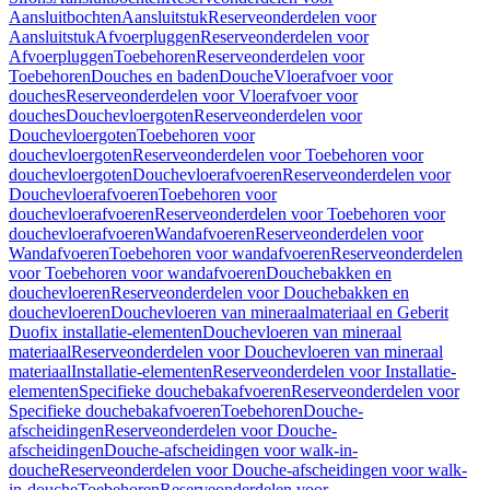
Aansluitbochten
Aansluitstuk
Reserveonderdelen voor
Aansluitstuk
Afvoerpluggen
Reserveonderdelen voor
Afvoerpluggen
Toebehoren
Reserveonderdelen voor
Toebehoren
Douches en baden
Douche
Vloerafvoer voor
douches
Reserveonderdelen voor Vloerafvoer voor
douches
Douchevloergoten
Reserveonderdelen voor
Douchevloergoten
Toebehoren voor
douchevloergoten
Reserveonderdelen voor Toebehoren voor
douchevloergoten
Douchevloerafvoeren
Reserveonderdelen voor
Douchevloerafvoeren
Toebehoren voor
douchevloerafvoeren
Reserveonderdelen voor Toebehoren voor
douchevloerafvoeren
Wandafvoeren
Reserveonderdelen voor
Wandafvoeren
Toebehoren voor wandafvoeren
Reserveonderdelen
voor Toebehoren voor wandafvoeren
Douchebakken en
douchevloeren
Reserveonderdelen voor Douchebakken en
douchevloeren
Douchevloeren van mineraalmateriaal en Geberit
Duofix installatie-elementen
Douchevloeren van mineraal
materiaal
Reserveonderdelen voor Douchevloeren van mineraal
materiaal
Installatie-elementen
Reserveonderdelen voor Installatie-
elementen
Specifieke douchebakafvoeren
Reserveonderdelen voor
Specifieke douchebakafvoeren
Toebehoren
Douche-
afscheidingen
Reserveonderdelen voor Douche-
afscheidingen
Douche-afscheidingen voor walk-in-
douche
Reserveonderdelen voor Douche-afscheidingen voor walk-
in-douche
Toebehoren
Reserveonderdelen voor