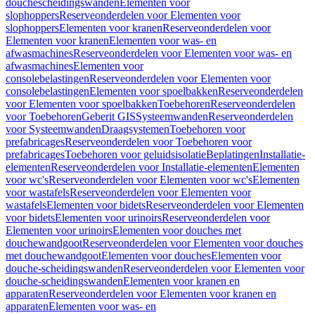
douchescheidingswanden
Elementen voor
slophoppers
Reserveonderdelen voor Elementen voor
slophoppers
Elementen voor kranen
Reserveonderdelen voor
Elementen voor kranen
Elementen voor was- en
afwasmachines
Reserveonderdelen voor Elementen voor was- en
afwasmachines
Elementen voor
consolebelastingen
Reserveonderdelen voor Elementen voor
consolebelastingen
Elementen voor spoelbakken
Reserveonderdelen
voor Elementen voor spoelbakken
Toebehoren
Reserveonderdelen
voor Toebehoren
Geberit GIS
Systeemwanden
Reserveonderdelen
voor Systeemwanden
Draagsystemen
Toebehoren voor
prefabricages
Reserveonderdelen voor Toebehoren voor
prefabricages
Toebehoren voor geluidsisolatie
Beplatingen
Installatie-
elementen
Reserveonderdelen voor Installatie-elementen
Elementen
voor wc's
Reserveonderdelen voor Elementen voor wc's
Elementen
voor wastafels
Reserveonderdelen voor Elementen voor
wastafels
Elementen voor bidets
Reserveonderdelen voor Elementen
voor bidets
Elementen voor urinoirs
Reserveonderdelen voor
Elementen voor urinoirs
Elementen voor douches met
douchewandgoot
Reserveonderdelen voor Elementen voor douches
met douchewandgoot
Elementen voor douches
Elementen voor
douche-scheidingswanden
Reserveonderdelen voor Elementen voor
douche-scheidingswanden
Elementen voor kranen en
apparaten
Reserveonderdelen voor Elementen voor kranen en
apparaten
Elementen voor was- en