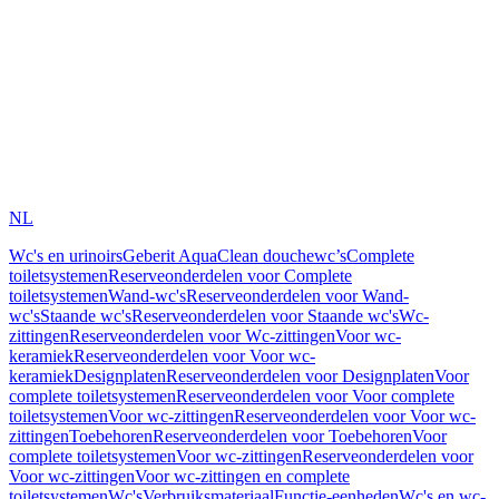
NL
Wc's en urinoirs
Geberit AquaClean douchewc’s
Complete
toiletsystemen
Reserveonderdelen voor Complete
toiletsystemen
Wand-wc's
Reserveonderdelen voor Wand-
wc's
Staande wc's
Reserveonderdelen voor Staande wc's
Wc-
zittingen
Reserveonderdelen voor Wc-zittingen
Voor wc-
keramiek
Reserveonderdelen voor Voor wc-
keramiek
Designplaten
Reserveonderdelen voor Designplaten
Voor
complete toiletsystemen
Reserveonderdelen voor Voor complete
toiletsystemen
Voor wc-zittingen
Reserveonderdelen voor Voor wc-
zittingen
Toebehoren
Reserveonderdelen voor Toebehoren
Voor
complete toiletsystemen
Voor wc-zittingen
Reserveonderdelen voor
Voor wc-zittingen
Voor wc-zittingen en complete
toiletsystemen
Wc's
Verbruiksmateriaal
Functie-eenheden
Wc's en wc-