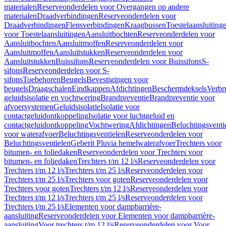
materialen
Reserveonderdelen voor Overgangen op andere
materialen
Draadverbindingen
Reserveonderdelen voor
Draadverbindingen
Flensverbindingen
Kraagbussen
Toestelaansluiting
voor Toestelaansluitingen
Aansluitbochten
Reserveonderdelen voor
Aansluitbochten
Aansluitmoffen
Reserveonderdelen voor
Aansluitmoffen
Aansluitstukken
Reserveonderdelen voor
Aansluitstukken
Buissifons
Reserveonderdelen voor Buissifons
S-
sifons
Reserveonderdelen voor S-
sifons
Toebehoren
Beugels
Bevestigingen voor
beugels
Draagschalen
Eindkappen
Afdichtingen
Beschermdeksels
Verbr
geluidsisolatie en vochtwering
Brandpreventie
Brandpreventie voor
afvoersystemen
Geluidsisolatie
Isolatie voor
contactgeluidontkoppeling
Isolatie voor luchtgeluid en
contactgeluidontkoppeling
Vochtwering
Afdichtingen
Beluchtingsventi
voor waterafvoer
Beluchtingsventielen
Reserveonderdelen voor
Beluchtingsventielen
Geberit Pluvia hemelwaterafvoer
Trechters voor
bitumen- en foliedaken
Reserveonderdelen voor Trechters voor
bitumen- en foliedaken
Trechters t/m 12 l/s
Reserveonderdelen voor
Trechters t/m 12 l/s
Trechters t/m 25 l/s
Reserveonderdelen voor
Trechters t/m 25 l/s
Trechters voor goten
Reserveonderdelen voor
Trechters voor goten
Trechters t/m 12 l/s
Reserveonderdelen voor
Trechters t/m 12 l/s
Trechters t/m 25 l/s
Reserveonderdelen voor
Trechters t/m 25 l/s
Elementen voor dampbarrière-
aansluiting
Reserveonderdelen voor Elementen voor dampbarrière-
aansluiting
Voor trechters t/m 12 l/s
Reserveonderdelen voor Voor