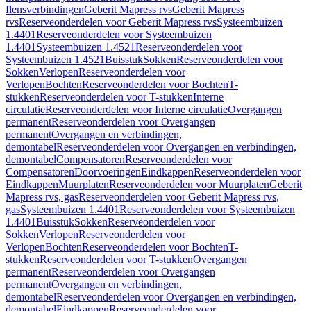
flensverbindingen
Geberit Mapress rvs
Geberit Mapress
rvs
Reserveonderdelen voor Geberit Mapress rvs
Systeembuizen
1.4401
Reserveonderdelen voor Systeembuizen
1.4401
Systeembuizen 1.4521
Reserveonderdelen voor
Systeembuizen 1.4521
Buisstuk
Sokken
Reserveonderdelen voor
Sokken
Verlopen
Reserveonderdelen voor
Verlopen
Bochten
Reserveonderdelen voor Bochten
T-
stukken
Reserveonderdelen voor T-stukken
Interne
circulatie
Reserveonderdelen voor Interne circulatie
Overgangen
permanent
Reserveonderdelen voor Overgangen
permanent
Overgangen en verbindingen,
demontabel
Reserveonderdelen voor Overgangen en verbindingen,
demontabel
Compensatoren
Reserveonderdelen voor
Compensatoren
Doorvoeringen
Eindkappen
Reserveonderdelen voor
Eindkappen
Muurplaten
Reserveonderdelen voor Muurplaten
Geberit
Mapress rvs, gas
Reserveonderdelen voor Geberit Mapress rvs,
gas
Systeembuizen 1.4401
Reserveonderdelen voor Systeembuizen
1.4401
Buisstuk
Sokken
Reserveonderdelen voor
Sokken
Verlopen
Reserveonderdelen voor
Verlopen
Bochten
Reserveonderdelen voor Bochten
T-
stukken
Reserveonderdelen voor T-stukken
Overgangen
permanent
Reserveonderdelen voor Overgangen
permanent
Overgangen en verbindingen,
demontabel
Reserveonderdelen voor Overgangen en verbindingen,
demontabel
Eindkappen
Reserveonderdelen voor