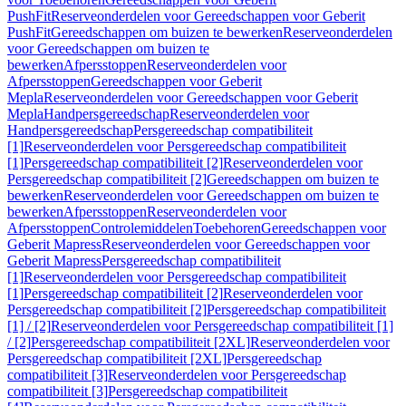
PushFit
Reserveonderdelen voor Gereedschappen voor Geberit
PushFit
Gereedschappen om buizen te bewerken
Reserveonderdelen
voor Gereedschappen om buizen te
bewerken
Afpersstoppen
Reserveonderdelen voor
Afpersstoppen
Gereedschappen voor Geberit
Mepla
Reserveonderdelen voor Gereedschappen voor Geberit
Mepla
Handpersgereedschap
Reserveonderdelen voor
Handpersgereedschap
Persgereedschap compatibiliteit
[1]
Reserveonderdelen voor Persgereedschap compatibiliteit
[1]
Persgereedschap compatibiliteit [2]
Reserveonderdelen voor
Persgereedschap compatibiliteit [2]
Gereedschappen om buizen te
bewerken
Reserveonderdelen voor Gereedschappen om buizen te
bewerken
Afpersstoppen
Reserveonderdelen voor
Afpersstoppen
Controlemiddelen
Toebehoren
Gereedschappen voor
Geberit Mapress
Reserveonderdelen voor Gereedschappen voor
Geberit Mapress
Persgereedschap compatibiliteit
[1]
Reserveonderdelen voor Persgereedschap compatibiliteit
[1]
Persgereedschap compatibiliteit [2]
Reserveonderdelen voor
Persgereedschap compatibiliteit [2]
Persgereedschap compatibiliteit
[1] / [2]
Reserveonderdelen voor Persgereedschap compatibiliteit [1]
/ [2]
Persgereedschap compatibiliteit [2XL]
Reserveonderdelen voor
Persgereedschap compatibiliteit [2XL]
Persgereedschap
compatibiliteit [3]
Reserveonderdelen voor Persgereedschap
compatibiliteit [3]
Persgereedschap compatibiliteit