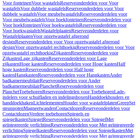
Voor fonteinen
Voor wastafels
Reserveonderdelen voor Voor
wastafels
Voor dubbele wastafels
Reserveonderdelen voor Voor
dubbele wastafels
Voor meubelwastafels
Reserveonderdelen voor
Voor meubelwastafels
Voor hoekfonteinen
Reserveonderdelen voor
Voor hoekfonteinen
Voor hoekwastafels
Reserveonderdelen voor
Voor hoekwastafels
Wastafelplaaten
Reserveonderdelen voor
Wastafelplaaten
Voor opzetwastafel afgerond
design
Reserveonderdelen voor Voor opzetwastafel afgerond
design
Voor opzetwastafel rechthoekig
Reserveonderdelen voor Voor
opzetwastafel rechthoekig
Zijkasten
Reserveonderdelen voor
Zijkasten
Lage zijkasten
Reserveonderdelen voor Lage
zijkasten
Hoge kasten
Reserveonderdelen voor Hoge kasten
Half
hoge kasten
Reserveonderdelen voor Half hoge
kasten
Hangkasten
Reserveonderdelen voor Hangkasten
Ander
badkamermeubilair
Reserveonderdelen voor Ander
badkamermeubilair
Planchet
Reserveonderdelen voor
Planchet
Toebehoren
Reserveonderdelen voor Toebehoren
Lade-
indelers voor schuifladen en indelingsboxen
Handdoekhouders en
handdoekhaken
Lichtelementen
Houder voor wastafelplaten
Greep
Set
steunpoten
Magneetwanden
Contactdozen
Reserveonderdelen voor
Contactdozen
Verdere toebehoren
Spiegels en
spiegelkasten
Spiegel
Reserveonderdelen voor Spiegel
Met
geïntegreerde verlichting
Reserveonderdelen voor Met geïntegreerde
verlichting
Spiegelkasten
Reserveonderdelen voor Spiegelkasten
Met
geïntegreerde verlichting
Reserveonderdelen voor Met geïntegreerde