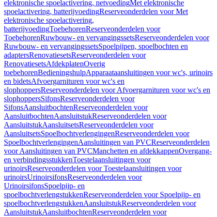
elektronische spoelactivering, netvoeding
Met elektronische
spoelactivering, batterijvoeding
Reserveonderdelen voor Met
elektronische spoelactivering,
batterijvoeding
Toebehoren
Reserveonderdelen voor
Toebehoren
Ruwbouw- en vervangingssets
Reserveonderdelen voor
Ruwbouw- en vervangingssets
Spoelpijpen, spoelbochten en
adapters
Renovatiesets
Reserveonderdelen voor
Renovatiesets
Afdekplaten
Overig
toebehoren
Bedieningshulp
Apparaataansluitingen voor wc's, urinoirs
en bidets
Afvoergarnituren voor wc's en
slophoppers
Reserveonderdelen voor Afvoergarnituren voor wc's en
slophoppers
Sifons
Reserveonderdelen voor
Sifons
Aansluitbochten
Reserveonderdelen voor
Aansluitbochten
Aansluitstuk
Reserveonderdelen voor
Aansluitstuk
Aansluitsets
Reserveonderdelen voor
Aansluitsets
Spoelbochtverlengingen
Reserveonderdelen voor
Spoelbochtverlengingen
Aansluitingen van PVC
Reserveonderdelen
voor Aansluitingen van PVC
Manchetten en afdekkappen
Overgang-
en verbindingsstukken
Toestelaansluitingen voor
urinoirs
Reserveonderdelen voor Toestelaansluitingen voor
urinoirs
Urinoirsifons
Reserveonderdelen voor
Urinoirsifons
Spoelpijp- en
spoelbochtverlengstukken
Reserveonderdelen voor Spoelpijp- en
spoelbochtverlengstukken
Aansluitstuk
Reserveonderdelen voor
Aansluitstuk
Aansluitbochten
Reserveonderdelen voor