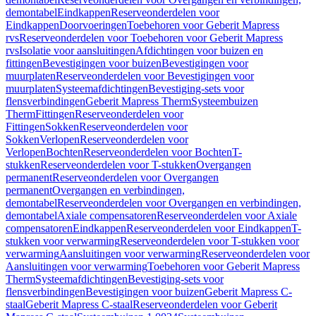
demontabel
Eindkappen
Reserveonderdelen voor
Eindkappen
Doorvoeringen
Toebehoren voor Geberit Mapress
rvs
Reserveonderdelen voor Toebehoren voor Geberit Mapress
rvs
Isolatie voor aansluitingen
Afdichtingen voor buizen en
fittingen
Bevestigingen voor buizen
Bevestigingen voor
muurplaten
Reserveonderdelen voor Bevestigingen voor
muurplaten
Systeemafdichtingen
Bevestiging-sets voor
flensverbindingen
Geberit Mapress Therm
Systeembuizen
Therm
Fittingen
Reserveonderdelen voor
Fittingen
Sokken
Reserveonderdelen voor
Sokken
Verlopen
Reserveonderdelen voor
Verlopen
Bochten
Reserveonderdelen voor Bochten
T-
stukken
Reserveonderdelen voor T-stukken
Overgangen
permanent
Reserveonderdelen voor Overgangen
permanent
Overgangen en verbindingen,
demontabel
Reserveonderdelen voor Overgangen en verbindingen,
demontabel
Axiale compensatoren
Reserveonderdelen voor Axiale
compensatoren
Eindkappen
Reserveonderdelen voor Eindkappen
T-
stukken voor verwarming
Reserveonderdelen voor T-stukken voor
verwarming
Aansluitingen voor verwarming
Reserveonderdelen voor
Aansluitingen voor verwarming
Toebehoren voor Geberit Mapress
Therm
Systeemafdichtingen
Bevestiging-sets voor
flensverbindingen
Bevestigingen voor buizen
Geberit Mapress C-
staal
Geberit Mapress C-staal
Reserveonderdelen voor Geberit