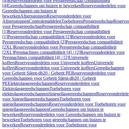
[4]
Reserveonderdelen voor Persgereedschap compatibiliteit
[4]
Gereedschappen om buizen te bewerken
Reserveonderdelen voor
Gereedschappen om buizen te
bewerken
Afpersstoppen
Reserveonderdelen voor
Afpersstoppen
Controlemiddelen
Toebehoren
Persgereedschap
Reserve
voor Persgereedschap
Persgereedschap compatibiliteit
[1]
Reserveonderdelen voor Persgereedschap compatibiliteit
[1]
Persgereedschap compatibiliteit [2]
Reserveonderdelen voor
Persgereedschap compatibiliteit [2]
Persgereedschap compatibiliteit
[2XL]
Reserveonderdelen voor Persgereedschap compatibiliteit
[2XL]
Persmachines compatibiliteit [4] / [2]
Reserveonderdelen voor
Persmachines compatibiliteit [4] / [2]
Universele
koffers
Reserveonderdelen voor Universele koffers
Universele
koffers
Reserveonderdelen voor Universele koffers
Gereedschappen
voor Geberit Silent-db20 / Geberit PE
Reserveonderdelen voor
Gereedschappen voor Geberit Silent-db20 / Geberit
PE
Elektrolasgereedschappen
Reserveonderdelen voor
Elektrolasgereedschappen
Toebehoren voor
elektrolasgereedschappen
Spiegellasgereedschappen
Reserveonderdele
voor Spiegellasgereedschappen
Toebehoren voor
spiegellasgereedschappen
Reserveonderdelen voor Toebehoren voor
spiegellasgereedschappen
Gereedschappen om buizen te
bewerken
Reserveonderdelen voor Gereedschappen om buizen te
bewerken
Toebehoren voor gereedschappen om buizen te
bewerken
Reserveonderdelen voor Toebehoren voor