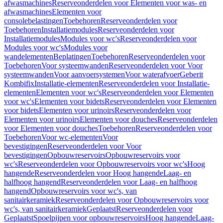
afwasmachines
Reserveonderdelen voor Elementen voor was- en
afwasmachines
Elementen voor
consolebelastingen
Toebehoren
Reserveonderdelen voor
Toebehoren
Installatiemodules
Reserveonderdelen voor
Installatiemodules
Modules voor wc's
Reserveonderdelen voor
Modules voor wc's
Modules voor
wandelementen
Beplatingen
Toebehoren
Reserveonderdelen voor
Toebehoren
Voor systeemwanden
Reserveonderdelen voor Voor
systeemwanden
Voor aanvoersystemen
Voor waterafvoer
Geberit
Kombifix
Installatie-elementen
Reserveonderdelen voor Installatie-
elementen
Elementen voor wc's
Reserveonderdelen voor Elementen
voor wc's
Elementen voor bidets
Reserveonderdelen voor Elementen
voor bidets
Elementen voor urinoirs
Reserveonderdelen voor
Elementen voor urinoirs
Elementen voor douches
Reserveonderdelen
voor Elementen voor douches
Toebehoren
Reserveonderdelen voor
Toebehoren
Voor wc-elementen
Voor
bevestigingen
Reserveonderdelen voor Voor
bevestigingen
Opbouwreservoirs
Opbouwreservoirs voor
wc's
Reserveonderdelen voor Opbouwreservoirs voor wc's
Hoog
hangende
Reserveonderdelen voor Hoog hangende
Laag- en
halfhoog hangend
Reserveonderdelen voor Laag- en halfhoog
hangend
Opbouwreservoirs voor wc's, van
sanitairkeramiek
Reserveonderdelen voor Opbouwreservoirs voor
wc's, van sanitairkeramiek
Geplaatst
Reserveonderdelen voor
Geplaatst
Spoelpijpen voor opbouwreservoirs
Hoog hangende
Laag-