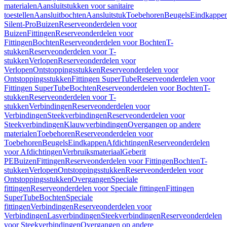
materialen
Aansluitstukken voor sanitaire
toestellen
Aansluitbochten
Aansluitstuk
Toebehoren
Beugels
Eindkappe
Silent-Pro
Buizen
Reserveonderdelen voor
Buizen
Fittingen
Reserveonderdelen voor
Fittingen
Bochten
Reserveonderdelen voor Bochten
T-
stukken
Reserveonderdelen voor T-
stukken
Verlopen
Reserveonderdelen voor
Verlopen
Ontstoppingsstukken
Reserveonderdelen voor
Ontstoppingsstukken
Fittingen SuperTube
Reserveonderdelen voor
Fittingen SuperTube
Bochten
Reserveonderdelen voor Bochten
T-
stukken
Reserveonderdelen voor T-
stukken
Verbindingen
Reserveonderdelen voor
Verbindingen
Steekverbindingen
Reserveonderdelen voor
Steekverbindingen
Klauwverbindingen
Overgangen op andere
materialen
Toebehoren
Reserveonderdelen voor
Toebehoren
Beugels
Eindkappen
Afdichtingen
Reserveonderdelen
voor Afdichtingen
Verbruiksmateriaal
Geberit
PE
Buizen
Fittingen
Reserveonderdelen voor Fittingen
Bochten
T-
stukken
Verlopen
Ontstoppingsstukken
Reserveonderdelen voor
Ontstoppingsstukken
Overgangen
Speciale
fittingen
Reserveonderdelen voor Speciale fittingen
Fittingen
SuperTube
Bochten
Speciale
fittingen
Verbindingen
Reserveonderdelen voor
Verbindingen
Lasverbindingen
Steekverbindingen
Reserveonderdelen
voor Steekverbindingen
Overgangen op andere