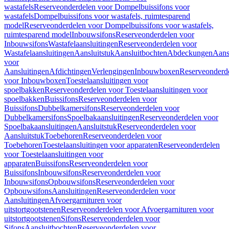
wastafels
Reserveonderdelen voor Dompelbuissifons voor
wastafels
Dompelbuissifons voor wastafels, ruimtesparend
model
Reserveonderdelen voor Dompelbuissifons voor wastafels,
ruimtesparend model
Inbouwsifons
Reserveonderdelen voor
Inbouwsifons
Wastafelaansluitingen
Reserveonderdelen voor
Wastafelaansluitingen
Aansluitstuk
Aansluitbochten
Abdeckungen
Aans
voor
Aansluitingen
Afdichtingen
Verlengingen
Inbouwboxen
Reserveonderd
voor Inbouwboxen
Toestelaansluitingen voor
spoelbakken
Reserveonderdelen voor Toestelaansluitingen voor
spoelbakken
Buissifons
Reserveonderdelen voor
Buissifons
Dubbelkamersifons
Reserveonderdelen voor
Dubbelkamersifons
Spoelbakaansluitingen
Reserveonderdelen voor
Spoelbakaansluitingen
Aansluitstuk
Reserveonderdelen voor
Aansluitstuk
Toebehoren
Reserveonderdelen voor
Toebehoren
Toestelaansluitingen voor apparaten
Reserveonderdelen
voor Toestelaansluitingen voor
apparaten
Buissifons
Reserveonderdelen voor
Buissifons
Inbouwsifons
Reserveonderdelen voor
Inbouwsifons
Opbouwsifons
Reserveonderdelen voor
Opbouwsifons
Aansluitingen
Reserveonderdelen voor
Aansluitingen
Afvoergarnituren voor
uitstortgootstenen
Reserveonderdelen voor Afvoergarnituren voor
uitstortgootstenen
Sifons
Reserveonderdelen voor
Sifons
Aansluitbochten
Reserveonderdelen voor