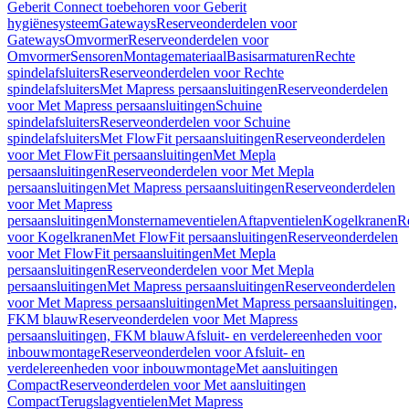
Geberit Connect toebehoren voor Geberit
hygiënesysteem
Gateways
Reserveonderdelen voor
Gateways
Omvormer
Reserveonderdelen voor
Omvormer
Sensoren
Montagemateriaal
Basisarmaturen
Rechte
spindelafsluiters
Reserveonderdelen voor Rechte
spindelafsluiters
Met Mapress persaansluitingen
Reserveonderdelen
voor Met Mapress persaansluitingen
Schuine
spindelafsluiters
Reserveonderdelen voor Schuine
spindelafsluiters
Met FlowFit persaansluitingen
Reserveonderdelen
voor Met FlowFit persaansluitingen
Met Mepla
persaansluitingen
Reserveonderdelen voor Met Mepla
persaansluitingen
Met Mapress persaansluitingen
Reserveonderdelen
voor Met Mapress
persaansluitingen
Monsternameventielen
Aftapventielen
Kogelkranen
R
voor Kogelkranen
Met FlowFit persaansluitingen
Reserveonderdelen
voor Met FlowFit persaansluitingen
Met Mepla
persaansluitingen
Reserveonderdelen voor Met Mepla
persaansluitingen
Met Mapress persaansluitingen
Reserveonderdelen
voor Met Mapress persaansluitingen
Met Mapress persaansluitingen,
FKM blauw
Reserveonderdelen voor Met Mapress
persaansluitingen, FKM blauw
Afsluit- en verdelereenheden voor
inbouwmontage
Reserveonderdelen voor Afsluit- en
verdelereenheden voor inbouwmontage
Met aansluitingen
Compact
Reserveonderdelen voor Met aansluitingen
Compact
Terugslagventielen
Met Mapress