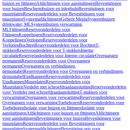
buizen en fittingen
Afdichtingen voor aansluitingen
Bevestigingen
voor buizen
Beschermbuizen en inleghulp
Bevestigingen voor
muurplaten
Reserveonderdelen voor Bevestigingen voor
muurplaten
Systeemafdichtingen
Geberit Mepla
Systeembuizen
drinkwater, ML
Systeembuizen verwarming,
ML
Fittingen
Reserveonderdelen voor
Fittingen
Koppelingen
Reserveonderdelen voor
Koppelingen
Verlopen
Reserveonderdelen voor
Verlopen
Bochten
Reserveonderdelen voor Bochten
T-
stukken
Reserveonderdelen voor T-stukken
Interne
circulatie
Reserveonderdelen voor Interne circulatie
Overgangen
permanent
Reserveonderdelen voor Overgangen
permanent
Overgangen en verbindingen,
demontabel
Reserveonderdelen voor Overgangen en verbindingen,
demontabel
Eindkappen
Reserveonderdelen voor
Eindkappen
Muurplaten
Reserveonderdelen voor
Muurplaten
Verdeler met schroefdraadaansluiting
Reserveonderdelen
voor Verdeler met schroefdraadaansluiting
T-stukken voor
verwarming
Overgangen voor verwarming
Reserveonderdelen voor
Overgangen voor verwarming
Toebehoren
Reserveonderdelen voor
Toebehoren
Isolatie voor buizen en fittingen
Isolatie voor
aansluitingen
Afdichtingen voor buizen en fittingen
Afdichtingen
voor aansluitingen
Bevestigingen voor buizen
Bevestigingen voor
muurplaten
Reserveonderdelen voor Bevestigingen voor
muurplaten
Systeemafdichtingen
Bevestiging-sets voor