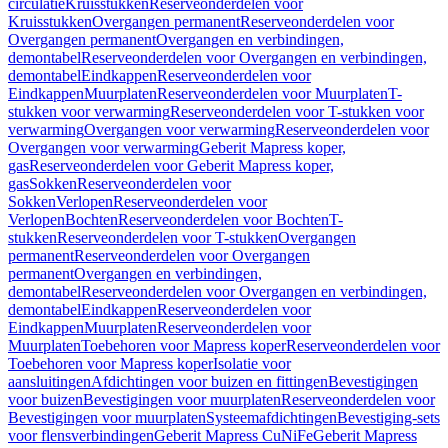
circulatie
Kruisstukken
Reserveonderdelen voor
Kruisstukken
Overgangen permanent
Reserveonderdelen voor
Overgangen permanent
Overgangen en verbindingen,
demontabel
Reserveonderdelen voor Overgangen en verbindingen,
demontabel
Eindkappen
Reserveonderdelen voor
Eindkappen
Muurplaten
Reserveonderdelen voor Muurplaten
T-
stukken voor verwarming
Reserveonderdelen voor T-stukken voor
verwarming
Overgangen voor verwarming
Reserveonderdelen voor
Overgangen voor verwarming
Geberit Mapress koper,
gas
Reserveonderdelen voor Geberit Mapress koper,
gas
Sokken
Reserveonderdelen voor
Sokken
Verlopen
Reserveonderdelen voor
Verlopen
Bochten
Reserveonderdelen voor Bochten
T-
stukken
Reserveonderdelen voor T-stukken
Overgangen
permanent
Reserveonderdelen voor Overgangen
permanent
Overgangen en verbindingen,
demontabel
Reserveonderdelen voor Overgangen en verbindingen,
demontabel
Eindkappen
Reserveonderdelen voor
Eindkappen
Muurplaten
Reserveonderdelen voor
Muurplaten
Toebehoren voor Mapress koper
Reserveonderdelen voor
Toebehoren voor Mapress koper
Isolatie voor
aansluitingen
Afdichtingen voor buizen en fittingen
Bevestigingen
voor buizen
Bevestigingen voor muurplaten
Reserveonderdelen voor
Bevestigingen voor muurplaten
Systeemafdichtingen
Bevestiging-sets
voor flensverbindingen
Geberit Mapress CuNiFe
Geberit Mapress