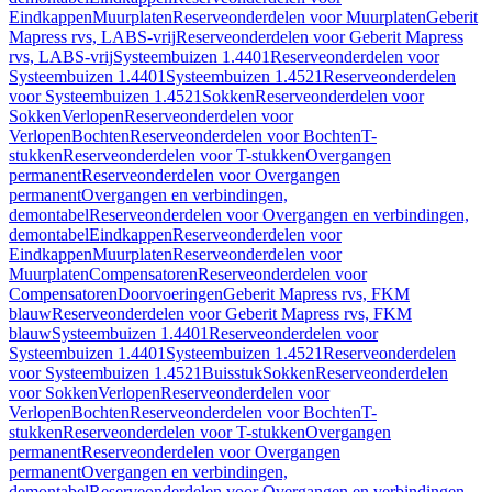
Eindkappen
Muurplaten
Reserveonderdelen voor Muurplaten
Geberit
Mapress rvs, LABS-vrij
Reserveonderdelen voor Geberit Mapress
rvs, LABS-vrij
Systeembuizen 1.4401
Reserveonderdelen voor
Systeembuizen 1.4401
Systeembuizen 1.4521
Reserveonderdelen
voor Systeembuizen 1.4521
Sokken
Reserveonderdelen voor
Sokken
Verlopen
Reserveonderdelen voor
Verlopen
Bochten
Reserveonderdelen voor Bochten
T-
stukken
Reserveonderdelen voor T-stukken
Overgangen
permanent
Reserveonderdelen voor Overgangen
permanent
Overgangen en verbindingen,
demontabel
Reserveonderdelen voor Overgangen en verbindingen,
demontabel
Eindkappen
Reserveonderdelen voor
Eindkappen
Muurplaten
Reserveonderdelen voor
Muurplaten
Compensatoren
Reserveonderdelen voor
Compensatoren
Doorvoeringen
Geberit Mapress rvs, FKM
blauw
Reserveonderdelen voor Geberit Mapress rvs, FKM
blauw
Systeembuizen 1.4401
Reserveonderdelen voor
Systeembuizen 1.4401
Systeembuizen 1.4521
Reserveonderdelen
voor Systeembuizen 1.4521
Buisstuk
Sokken
Reserveonderdelen
voor Sokken
Verlopen
Reserveonderdelen voor
Verlopen
Bochten
Reserveonderdelen voor Bochten
T-
stukken
Reserveonderdelen voor T-stukken
Overgangen
permanent
Reserveonderdelen voor Overgangen
permanent
Overgangen en verbindingen,
demontabel
Reserveonderdelen voor Overgangen en verbindingen,