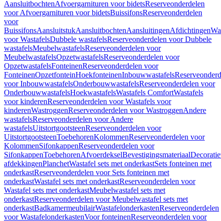
Aansluitbochten
Afvoergarnituren voor bidets
Reserveonderdelen
voor Afvoergarnituren voor bidets
Buissifons
Reserveonderdelen
voor
Buissifons
Aansluitstuk
Aansluitbochten
Aansluitingen
Afdichtingen
Was
voor Wastafels
Dubbele wastafels
Reserveonderdelen voor Dubbele
wastafels
Meubelwastafels
Reserveonderdelen voor
Meubelwastafels
Opzetwastafels
Reserveonderdelen voor
Opzetwastafels
Fonteinen
Reserveonderdelen voor
Fonteinen
Opzetfontein
Hoekfonteinen
Inbouwwastafels
Reserveonderd
voor Inbouwwastafels
Onderbouwwastafels
Reserveonderdelen voor
Onderbouwwastafels
Hoekwastafels
Wastafels Comfort
Wastafels
voor kinderen
Reserveonderdelen voor Wastafels voor
kinderen
Wastroggen
Reserveonderdelen voor Wastroggen
Andere
wastafels
Reserveonderdelen voor Andere
wastafels
Uitstortgootsteen
Reserveonderdelen voor
Uitstortgootsteen
Toebehoren
Kolommen
Reserveonderdelen voor
Kolommen
Sifonkappen
Reserveonderdelen voor
Sifonkappen
Toebehoren
Afvoerdeksel
Bevestigingsmateriaal
Decorati
afdekkingen
Planchet
Wastafel sets met onderkast
Sets fonteinen met
onderkast
Reserveonderdelen voor Sets fonteinen met
onderkast
Wastafel sets met onderkast
Reserveonderdelen voor
Wastafel sets met onderkast
Meubelwastafel sets met
onderkast
Reserveonderdelen voor Meubelwastafel sets met
onderkast
Badkamermeubilair
Wastafelonderkasten
Reserveonderdelen
voor Wastafelonderkasten
Voor fonteinen
Reserveonderdelen voor