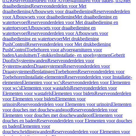
d52
Reserveonderdelen voor Afvoergarnituren voor baden, d52
Met
draaibediening
Reserveonderdelen voor Met
draaibediening
Afbouwsets voor draaibediening
Reserveonderdelen
voor Afbouwsets voor draaibediening
Met draaibediening en
watertoevoer
Reserveonderdelen voor Met draaibediening en
watertoevoer
Afbouwsets voor draaibediening en
watertoevoer
Reserveonderdelen voor Afbouwsets voor
draaibediening en watertoevoer
Met drukbediening
PushControl
Reserveonderdelen voor Met drukbediening
PushControl
Toebehoren voor afvoergarnituren voor
baden
Aansluitsets
T-stukken
Installatie- en spoelsystemen
Geberit
Duofix
Systeemwanden
Reserveonderdelen voor
Systeemwanden
Draagsystemen
Reserveonderdelen voor
Draagsystemen
Beplatingen
Toebehoren
Reserveonderdelen voor
Toebehoren
Installatie-elementen
Reserveonderdelen voor Installatie-
elementen
Elementen voor wc's
Reserveonderdelen voor Elementen
voor wc's
Elementen voor wastafels
Reserveonderdelen voor
Elementen voor wastafels
Elementen voor bidets
Reserveonderdelen
voor Elementen voor bidets
Elementen voor
urinoirs
Reserveonderdelen voor Elementen voor urinoirs
Elementen
voor douches met douchewandgoot
Reserveonderdelen voor
Elementen voor douches met douchewandgoot
Elementen voor
douches en baden
Reserveonderdelen voor Elementen voor douches
en baden
Elementen voor
douchescheidingswanden
Reserveonderdelen voor Elementen voor