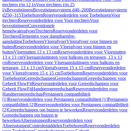
trechters t/m 12 l/s
Voor trechters t/m 25
l/s
Bevestigingen
Bevestigingssysteem d40–200
Bevestigingssysteem
d250–315
Toebehoren
Reserveonderdelen voor Toebehoren
Voor
trechters
Reserveonderdelen voor Voor trechters
Voor
bevestigingen
Conventionele
hemelwaterafvoer
Trechters
Reserveonderdelen voor
Trechters
Elementen voor dampbarrière-
aansluiting
Toebehoren
Vloerafvoer
Vloerafvoer voor binnen en
buiten
Reserveonderdelen voor Vloerafvoer voor binnen en
buiten
Vloerputten 13 x 13 cm
Reserveonderdelen voor Vloerputten
13 x 13 cm
Vloeraansluitingen voor balkons en terrassen, 13 x 13
cm
Reserveonderdelen voor Vloeraansluitingen voor balkons en
terrassen, 13 x 13 cm
Vloerafvoeren 15 x 15 cm
Reserveonderdelen
voor Vloerafvoeren 15 x 15 cm
Toebehoren
Reserveonderdelen voor
Toebehoren
Gereedschappen
Gereedschappen
Gereedschappen voor
Geberit FlowFit
Reserveonderdelen voor Gereedschappen voor
Geberit FlowFit
Handpersgereedschap
Reserveonderdelen voor
Handpersgereedschap
Perstangen compatibiliteit
[1]
Reserveonderdelen voor Perstangen compatibiliteit [1]
Perstangen
compatibiliteit [2]
Reserveonderdelen voor Perstangen compatibiliteit
[2]
Gereedschappen om buizen te bewerken
Reserveonderdelen voor
Gereedschappen om buizen te
bewerken
Afpersstoppen
Reserveonderdelen voor
Afpersstoppen
Controlemiddelen
Toebehoren
Reserveonderdelen
voor Toebehoren
Gereedschappen voor Geberit