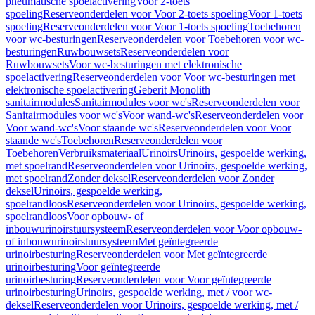
pneumatische spoelactivering
Voor 2-toets
spoeling
Reserveonderdelen voor Voor 2-toets spoeling
Voor 1-toets
spoeling
Reserveonderdelen voor Voor 1-toets spoeling
Toebehoren
voor wc-besturingen
Reserveonderdelen voor Toebehoren voor wc-
besturingen
Ruwbouwsets
Reserveonderdelen voor
Ruwbouwsets
Voor wc-besturingen met elektronische
spoelactivering
Reserveonderdelen voor Voor wc-besturingen met
elektronische spoelactivering
Geberit Monolith
sanitairmodules
Sanitairmodules voor wc's
Reserveonderdelen voor
Sanitairmodules voor wc's
Voor wand-wc's
Reserveonderdelen voor
Voor wand-wc's
Voor staande wc's
Reserveonderdelen voor Voor
staande wc's
Toebehoren
Reserveonderdelen voor
Toebehoren
Verbruiksmateriaal
Urinoirs
Urinoirs, gespoelde werking,
met spoelrand
Reserveonderdelen voor Urinoirs, gespoelde werking,
met spoelrand
Zonder deksel
Reserveonderdelen voor Zonder
deksel
Urinoirs, gespoelde werking,
spoelrandloos
Reserveonderdelen voor Urinoirs, gespoelde werking,
spoelrandloos
Voor opbouw- of
inbouwurinoirstuursysteem
Reserveonderdelen voor Voor opbouw-
of inbouwurinoirstuursysteem
Met geïntegreerde
urinoirbesturing
Reserveonderdelen voor Met geïntegreerde
urinoirbesturing
Voor geïntegreerde
urinoirbesturing
Reserveonderdelen voor Voor geïntegreerde
urinoirbesturing
Urinoirs, gespoelde werking, met / voor wc-
deksel
Reserveonderdelen voor Urinoirs, gespoelde werking, met /