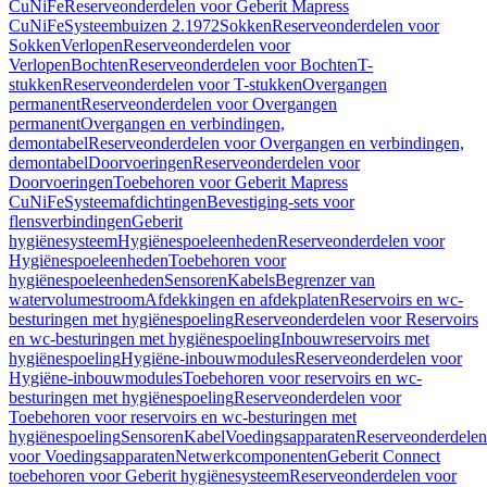
CuNiFe
Reserveonderdelen voor Geberit Mapress
CuNiFe
Systeembuizen 2.1972
Sokken
Reserveonderdelen voor
Sokken
Verlopen
Reserveonderdelen voor
Verlopen
Bochten
Reserveonderdelen voor Bochten
T-
stukken
Reserveonderdelen voor T-stukken
Overgangen
permanent
Reserveonderdelen voor Overgangen
permanent
Overgangen en verbindingen,
demontabel
Reserveonderdelen voor Overgangen en verbindingen,
demontabel
Doorvoeringen
Reserveonderdelen voor
Doorvoeringen
Toebehoren voor Geberit Mapress
CuNiFe
Systeemafdichtingen
Bevestiging-sets voor
flensverbindingen
Geberit
hygiënesysteem
Hygiënespoeleenheden
Reserveonderdelen voor
Hygiënespoeleenheden
Toebehoren voor
hygiënespoeleenheden
Sensoren
Kabels
Begrenzer van
watervolumestroom
Afdekkingen en afdekplaten
Reservoirs en wc-
besturingen met hygiënespoeling
Reserveonderdelen voor Reservoirs
en wc-besturingen met hygiënespoeling
Inbouwreservoirs met
hygiënespoeling
Hygiëne-inbouwmodules
Reserveonderdelen voor
Hygiëne-inbouwmodules
Toebehoren voor reservoirs en wc-
besturingen met hygiënespoeling
Reserveonderdelen voor
Toebehoren voor reservoirs en wc-besturingen met
hygiënespoeling
Sensoren
Kabel
Voedingsapparaten
Reserveonderdelen
voor Voedingsapparaten
Netwerkcomponenten
Geberit Connect
toebehoren voor Geberit hygiënesysteem
Reserveonderdelen voor