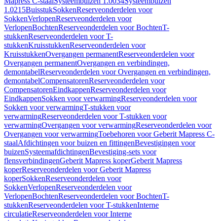
Mapress C-staal
Systeembuizen 1.0034
Systeembuizen
1.0215
Buisstuk
Sokken
Reserveonderdelen voor
Sokken
Verlopen
Reserveonderdelen voor
Verlopen
Bochten
Reserveonderdelen voor Bochten
T-
stukken
Reserveonderdelen voor T-
stukken
Kruisstukken
Reserveonderdelen voor
Kruisstukken
Overgangen permanent
Reserveonderdelen voor
Overgangen permanent
Overgangen en verbindingen,
demontabel
Reserveonderdelen voor Overgangen en verbindingen,
demontabel
Compensatoren
Reserveonderdelen voor
Compensatoren
Eindkappen
Reserveonderdelen voor
Eindkappen
Sokken voor verwarming
Reserveonderdelen voor
Sokken voor verwarming
T-stukken voor
verwarming
Reserveonderdelen voor T-stukken voor
verwarming
Overgangen voor verwarming
Reserveonderdelen voor
Overgangen voor verwarming
Toebehoren voor Geberit Mapress C-
staal
Afdichtingen voor buizen en fittingen
Bevestigingen voor
buizen
Systeemafdichtingen
Bevestiging-sets voor
flensverbindingen
Geberit Mapress koper
Geberit Mapress
koper
Reserveonderdelen voor Geberit Mapress
koper
Sokken
Reserveonderdelen voor
Sokken
Verlopen
Reserveonderdelen voor
Verlopen
Bochten
Reserveonderdelen voor Bochten
T-
stukken
Reserveonderdelen voor T-stukken
Interne
circulatie
Reserveonderdelen voor Interne