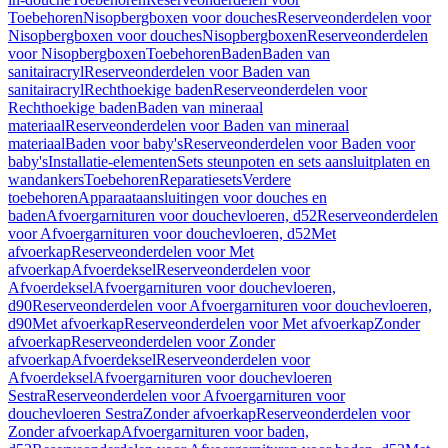
Toebehoren
Nisopbergboxen voor douches
Reserveonderdelen voor
Nisopbergboxen voor douches
Nisopbergboxen
Reserveonderdelen
voor Nisopbergboxen
Toebehoren
Baden
Baden van
sanitairacryl
Reserveonderdelen voor Baden van
sanitairacryl
Rechthoekige baden
Reserveonderdelen voor
Rechthoekige baden
Baden van mineraal
materiaal
Reserveonderdelen voor Baden van mineraal
materiaal
Baden voor baby's
Reserveonderdelen voor Baden voor
baby's
Installatie-elementen
Sets steunpoten en sets aansluitplaten en
wandankers
Toebehoren
Reparatiesets
Verdere
toebehoren
Apparaataansluitingen voor douches en
baden
Afvoergarnituren voor douchevloeren, d52
Reserveonderdelen
voor Afvoergarnituren voor douchevloeren, d52
Met
afvoerkap
Reserveonderdelen voor Met
afvoerkap
Afvoerdeksel
Reserveonderdelen voor
Afvoerdeksel
Afvoergarnituren voor douchevloeren,
d90
Reserveonderdelen voor Afvoergarnituren voor douchevloeren,
d90
Met afvoerkap
Reserveonderdelen voor Met afvoerkap
Zonder
afvoerkap
Reserveonderdelen voor Zonder
afvoerkap
Afvoerdeksel
Reserveonderdelen voor
Afvoerdeksel
Afvoergarnituren voor douchevloeren
Sestra
Reserveonderdelen voor Afvoergarnituren voor
douchevloeren Sestra
Zonder afvoerkap
Reserveonderdelen voor
Zonder afvoerkap
Afvoergarnituren voor baden,