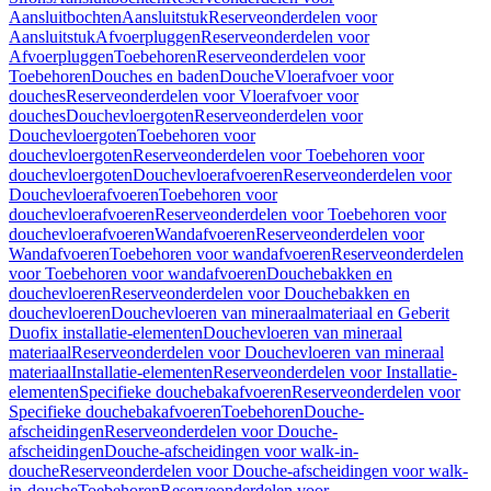
Aansluitbochten
Aansluitstuk
Reserveonderdelen voor
Aansluitstuk
Afvoerpluggen
Reserveonderdelen voor
Afvoerpluggen
Toebehoren
Reserveonderdelen voor
Toebehoren
Douches en baden
Douche
Vloerafvoer voor
douches
Reserveonderdelen voor Vloerafvoer voor
douches
Douchevloergoten
Reserveonderdelen voor
Douchevloergoten
Toebehoren voor
douchevloergoten
Reserveonderdelen voor Toebehoren voor
douchevloergoten
Douchevloerafvoeren
Reserveonderdelen voor
Douchevloerafvoeren
Toebehoren voor
douchevloerafvoeren
Reserveonderdelen voor Toebehoren voor
douchevloerafvoeren
Wandafvoeren
Reserveonderdelen voor
Wandafvoeren
Toebehoren voor wandafvoeren
Reserveonderdelen
voor Toebehoren voor wandafvoeren
Douchebakken en
douchevloeren
Reserveonderdelen voor Douchebakken en
douchevloeren
Douchevloeren van mineraalmateriaal en Geberit
Duofix installatie-elementen
Douchevloeren van mineraal
materiaal
Reserveonderdelen voor Douchevloeren van mineraal
materiaal
Installatie-elementen
Reserveonderdelen voor Installatie-
elementen
Specifieke douchebakafvoeren
Reserveonderdelen voor
Specifieke douchebakafvoeren
Toebehoren
Douche-
afscheidingen
Reserveonderdelen voor Douche-
afscheidingen
Douche-afscheidingen voor walk-in-
douche
Reserveonderdelen voor Douche-afscheidingen voor walk-
in-douche
Toebehoren
Reserveonderdelen voor