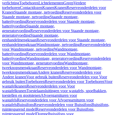
verlichting
Toebehoren
Lichtelementen
Greep
Verdere
toebehoren
Contactdozen
Kranen
Kranen
Reserveonderdelen voor
Kranen
Staande montage, netvoeding
Reserveonderdelen voor
Staande montage, netvoeding
Staande montage,
batterijvoeding
Reserveonderdelen voor Staande montage,
batterijvoeding
Staande montage,
generatorvoeding
Reserveonderdelen voor Staande montage,
generatorvoeding
Staande montage,
eenhandelmengkraan
Reserveonderdelen voor Staande montage,
eenhandelmengkraan
Wandmontage, netvoeding
Reserveonderdelen
voor Wandmontage, netvoeding
Wandmontage,
batterijvoeding
Reserveonderdelen voor Wandmontage,
batterijvoeding
Wandmontage, generatorvoeding
Reserveonderdelen
voor Wandmontage, generatorvoeding
Wandmontage,
tweeknopsmengkraan
Reserveonderdelen voor Wandmontage,
tweeknopsmengkraan
Andere kranen
Reserveonderdelen voor
Andere kranen
Voor gebruik buiten
Reserveonderdelen voor Voor
gebruik buiten
Toebehoren
Reserveonderdelen voor Toebehoren
Voor
wastafelkranen
Reserveonderdelen voor Voor
wastafelkranen
Toestelaansluitingen voor wastafels, spoelbakken,
toestellen en gootstenen
Afvoergarnituren voor
wastafels
Reserveonderdelen voor Afvoergarnituren voor
wastafels
Buissifons
Reserveonderdelen voor Buissifons
Buissifons,
ruimtesparend model
Reserveonderdelen voor Buissifons,
ruimtesparend model
Dompelbuissifons voor