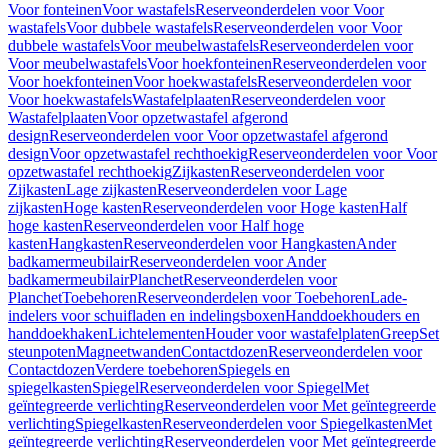
Voor fonteinen
Voor wastafels
Reserveonderdelen voor Voor
wastafels
Voor dubbele wastafels
Reserveonderdelen voor Voor
dubbele wastafels
Voor meubelwastafels
Reserveonderdelen voor
Voor meubelwastafels
Voor hoekfonteinen
Reserveonderdelen voor
Voor hoekfonteinen
Voor hoekwastafels
Reserveonderdelen voor
Voor hoekwastafels
Wastafelplaaten
Reserveonderdelen voor
Wastafelplaaten
Voor opzetwastafel afgerond
design
Reserveonderdelen voor Voor opzetwastafel afgerond
design
Voor opzetwastafel rechthoekig
Reserveonderdelen voor Voor
opzetwastafel rechthoekig
Zijkasten
Reserveonderdelen voor
Zijkasten
Lage zijkasten
Reserveonderdelen voor Lage
zijkasten
Hoge kasten
Reserveonderdelen voor Hoge kasten
Half
hoge kasten
Reserveonderdelen voor Half hoge
kasten
Hangkasten
Reserveonderdelen voor Hangkasten
Ander
badkamermeubilair
Reserveonderdelen voor Ander
badkamermeubilair
Planchet
Reserveonderdelen voor
Planchet
Toebehoren
Reserveonderdelen voor Toebehoren
Lade-
indelers voor schuifladen en indelingsboxen
Handdoekhouders en
handdoekhaken
Lichtelementen
Houder voor wastafelplaten
Greep
Set
steunpoten
Magneetwanden
Contactdozen
Reserveonderdelen voor
Contactdozen
Verdere toebehoren
Spiegels en
spiegelkasten
Spiegel
Reserveonderdelen voor Spiegel
Met
geïntegreerde verlichting
Reserveonderdelen voor Met geïntegreerde
verlichting
Spiegelkasten
Reserveonderdelen voor Spiegelkasten
Met
geïntegreerde verlichting
Reserveonderdelen voor Met geïntegreerde