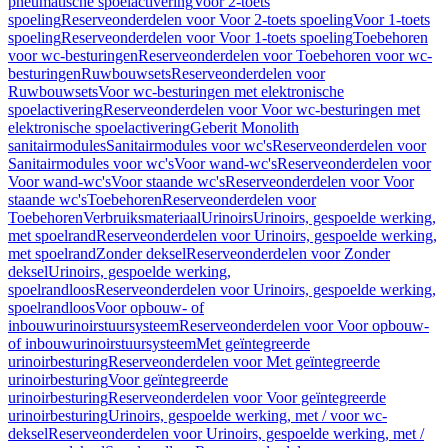
pneumatische spoelactivering
Voor 2-toets
spoeling
Reserveonderdelen voor Voor 2-toets spoeling
Voor 1-toets
spoeling
Reserveonderdelen voor Voor 1-toets spoeling
Toebehoren
voor wc-besturingen
Reserveonderdelen voor Toebehoren voor wc-
besturingen
Ruwbouwsets
Reserveonderdelen voor
Ruwbouwsets
Voor wc-besturingen met elektronische
spoelactivering
Reserveonderdelen voor Voor wc-besturingen met
elektronische spoelactivering
Geberit Monolith
sanitairmodules
Sanitairmodules voor wc's
Reserveonderdelen voor
Sanitairmodules voor wc's
Voor wand-wc's
Reserveonderdelen voor
Voor wand-wc's
Voor staande wc's
Reserveonderdelen voor Voor
staande wc's
Toebehoren
Reserveonderdelen voor
Toebehoren
Verbruiksmateriaal
Urinoirs
Urinoirs, gespoelde werking,
met spoelrand
Reserveonderdelen voor Urinoirs, gespoelde werking,
met spoelrand
Zonder deksel
Reserveonderdelen voor Zonder
deksel
Urinoirs, gespoelde werking,
spoelrandloos
Reserveonderdelen voor Urinoirs, gespoelde werking,
spoelrandloos
Voor opbouw- of
inbouwurinoirstuursysteem
Reserveonderdelen voor Voor opbouw-
of inbouwurinoirstuursysteem
Met geïntegreerde
urinoirbesturing
Reserveonderdelen voor Met geïntegreerde
urinoirbesturing
Voor geïntegreerde
urinoirbesturing
Reserveonderdelen voor Voor geïntegreerde
urinoirbesturing
Urinoirs, gespoelde werking, met / voor wc-
deksel
Reserveonderdelen voor Urinoirs, gespoelde werking, met /