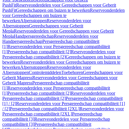
PushFit
Reserveonderdelen voor Gereedschappen voor Geberit
PushFit
Gereedschappen om buizen te bewerken
Reserveonderdelen
voor Gereedschappen om buizen te
bewerken
Afpersstoppen
Reserveonderdelen voor
Afpersstoppen
Gereedschappen voor Geberit
Mepla
Reserveonderdelen voor Gereedschappen voor Geberit
Mepla
Handpersgereedschap
Reserveonderdelen voor
Handpersgereedschap
Persgereedschap compatibiliteit
[1]
Reserveonderdelen voor Persgereedschap compatibiliteit
[1]
Persgereedschap compatibiliteit [2]
Reserveonderdelen voor
Persgereedschap compatibiliteit [2]
Gereedschappen om buizen te
bewerken
Reserveonderdelen voor Gereedschappen om buizen te
bewerken
Afpersstoppen
Reserveonderdelen voor
Afpersstoppen
Controlemiddelen
Toebehoren
Gereedschappen voor
Geberit Mapress
Reserveonderdelen voor Gereedschappen voor
Geberit Mapress
Persgereedschap compatibiliteit
[1]
Reserveonderdelen voor Persgereedschap compatibiliteit
[1]
Persgereedschap compatibiliteit [2]
Reserveonderdelen voor
Persgereedschap compatibiliteit [2]
Persgereedschap compatibiliteit
[1] / [2]
Reserveonderdelen voor Persgereedschap compatibiliteit [1]
/ [2]
Persgereedschap compatibiliteit [2XL]
Reserveonderdelen voor
Persgereedschap compatibiliteit [2XL]
Persgereedschap
compatibiliteit [3]
Reserveonderdelen voor Persgereedschap
compatibiliteit [3]
Persgereedschap compatibiliteit