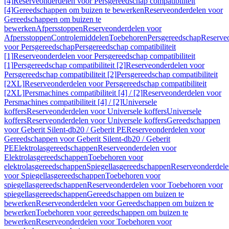
[4]
Reserveonderdelen voor Persgereedschap compatibiliteit
[4]
Gereedschappen om buizen te bewerken
Reserveonderdelen voor
Gereedschappen om buizen te
bewerken
Afpersstoppen
Reserveonderdelen voor
Afpersstoppen
Controlemiddelen
Toebehoren
Persgereedschap
Reserve
voor Persgereedschap
Persgereedschap compatibiliteit
[1]
Reserveonderdelen voor Persgereedschap compatibiliteit
[1]
Persgereedschap compatibiliteit [2]
Reserveonderdelen voor
Persgereedschap compatibiliteit [2]
Persgereedschap compatibiliteit
[2XL]
Reserveonderdelen voor Persgereedschap compatibiliteit
[2XL]
Persmachines compatibiliteit [4] / [2]
Reserveonderdelen voor
Persmachines compatibiliteit [4] / [2]
Universele
koffers
Reserveonderdelen voor Universele koffers
Universele
koffers
Reserveonderdelen voor Universele koffers
Gereedschappen
voor Geberit Silent-db20 / Geberit PE
Reserveonderdelen voor
Gereedschappen voor Geberit Silent-db20 / Geberit
PE
Elektrolasgereedschappen
Reserveonderdelen voor
Elektrolasgereedschappen
Toebehoren voor
elektrolasgereedschappen
Spiegellasgereedschappen
Reserveonderdele
voor Spiegellasgereedschappen
Toebehoren voor
spiegellasgereedschappen
Reserveonderdelen voor Toebehoren voor
spiegellasgereedschappen
Gereedschappen om buizen te
bewerken
Reserveonderdelen voor Gereedschappen om buizen te
bewerken
Toebehoren voor gereedschappen om buizen te
bewerken
Reserveonderdelen voor Toebehoren voor