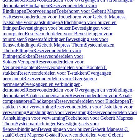
demontabel
Eindkappen
Reserveonderdelen voor
Eindkappen
Doorvoeringen
Toebehoren voor Geberit Mapress
rvs
Reserveonderdelen voor Toebehoren voor Geberit Mapress
rvs
Isolatie voor aansluitingen
Afdichtingen voor buizen en
fittingen
Bevestigingen voor buizen
Bevestigingen voor
muurplaten
Reserveonderdelen voor Bevestigingen voor
muurplaten
Systeemafdichtingen
Bevestiging-sets voor
flensverbindingen
Geberit Mapress Therm
Systeembuizen
Therm
Fittingen
Reserveonderdelen voor
Fittingen
Sokken
Reserveonderdelen voor
Sokken
Verlopen
Reserveonderdelen voor
Verlopen
Bochten
Reserveonderdelen voor Bochten
T-
stukken
Reserveonderdelen voor T-stukken
Overgangen
permanent
Reserveonderdelen voor Overgangen
permanent
Overgangen en verbindingen,
demontabel
Reserveonderdelen voor Overgangen en verbindingen,
demontabel
Axiale compensatoren
Reserveonderdelen voor Axiale
compensatoren
Eindkappen
Reserveonderdelen voor Eindkappen
T-
stukken voor verwarming
Reserveonderdelen voor T-stukken voor
verwarming
Aansluitingen voor verwarming
Reserveonderdelen voor
Aansluitingen voor verwarming
Toebehoren voor Geberit Mapress
Therm
Systeemafdichtingen
Bevestiging-sets voor
flensverbindingen
Bevestigingen voor buizen
Geberit Mapress C-
staal
Geberit Mapress C-staal
Reserveonderdelen voor Geberit