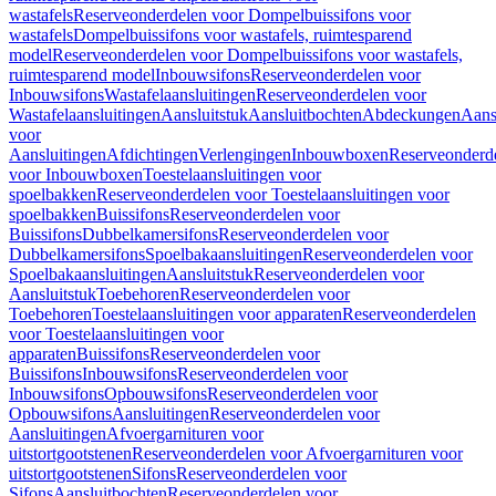
wastafels
Reserveonderdelen voor Dompelbuissifons voor
wastafels
Dompelbuissifons voor wastafels, ruimtesparend
model
Reserveonderdelen voor Dompelbuissifons voor wastafels,
ruimtesparend model
Inbouwsifons
Reserveonderdelen voor
Inbouwsifons
Wastafelaansluitingen
Reserveonderdelen voor
Wastafelaansluitingen
Aansluitstuk
Aansluitbochten
Abdeckungen
Aans
voor
Aansluitingen
Afdichtingen
Verlengingen
Inbouwboxen
Reserveonderd
voor Inbouwboxen
Toestelaansluitingen voor
spoelbakken
Reserveonderdelen voor Toestelaansluitingen voor
spoelbakken
Buissifons
Reserveonderdelen voor
Buissifons
Dubbelkamersifons
Reserveonderdelen voor
Dubbelkamersifons
Spoelbakaansluitingen
Reserveonderdelen voor
Spoelbakaansluitingen
Aansluitstuk
Reserveonderdelen voor
Aansluitstuk
Toebehoren
Reserveonderdelen voor
Toebehoren
Toestelaansluitingen voor apparaten
Reserveonderdelen
voor Toestelaansluitingen voor
apparaten
Buissifons
Reserveonderdelen voor
Buissifons
Inbouwsifons
Reserveonderdelen voor
Inbouwsifons
Opbouwsifons
Reserveonderdelen voor
Opbouwsifons
Aansluitingen
Reserveonderdelen voor
Aansluitingen
Afvoergarnituren voor
uitstortgootstenen
Reserveonderdelen voor Afvoergarnituren voor
uitstortgootstenen
Sifons
Reserveonderdelen voor
Sifons
Aansluitbochten
Reserveonderdelen voor