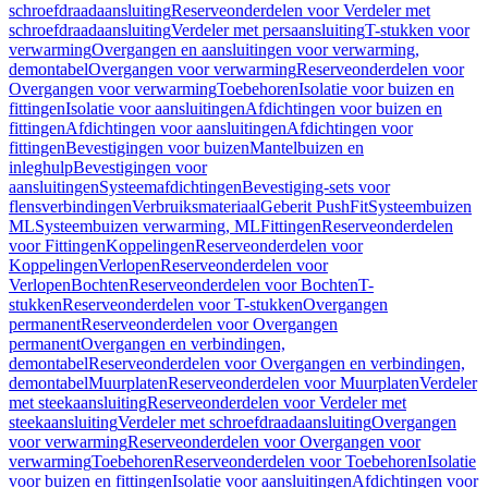
schroefdraadaansluiting
Reserveonderdelen voor Verdeler met
schroefdraadaansluiting
Verdeler met persaansluiting
T-stukken voor
verwarming
Overgangen en aansluitingen voor verwarming,
demontabel
Overgangen voor verwarming
Reserveonderdelen voor
Overgangen voor verwarming
Toebehoren
Isolatie voor buizen en
fittingen
Isolatie voor aansluitingen
Afdichtingen voor buizen en
fittingen
Afdichtingen voor aansluitingen
Afdichtingen voor
fittingen
Bevestigingen voor buizen
Mantelbuizen en
inleghulp
Bevestigingen voor
aansluitingen
Systeemafdichtingen
Bevestiging-sets voor
flensverbindingen
Verbruiksmateriaal
Geberit PushFit
Systeembuizen
ML
Systeembuizen verwarming, ML
Fittingen
Reserveonderdelen
voor Fittingen
Koppelingen
Reserveonderdelen voor
Koppelingen
Verlopen
Reserveonderdelen voor
Verlopen
Bochten
Reserveonderdelen voor Bochten
T-
stukken
Reserveonderdelen voor T-stukken
Overgangen
permanent
Reserveonderdelen voor Overgangen
permanent
Overgangen en verbindingen,
demontabel
Reserveonderdelen voor Overgangen en verbindingen,
demontabel
Muurplaten
Reserveonderdelen voor Muurplaten
Verdeler
met steekaansluiting
Reserveonderdelen voor Verdeler met
steekaansluiting
Verdeler met schroefdraadaansluiting
Overgangen
voor verwarming
Reserveonderdelen voor Overgangen voor
verwarming
Toebehoren
Reserveonderdelen voor Toebehoren
Isolatie
voor buizen en fittingen
Isolatie voor aansluitingen
Afdichtingen voor