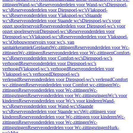
zittingen
Wand-wc's
Reserveonderdelen voor Wand-wc's
Diepspoel-
wc’s
Reserveonderdelen voor Diepspoel-wc’s
Vlakspoel-
wc’s
Reserveonderdelen voor Vlakspoel-wc’s
Staande
wc's
Reserveonderdelen voor Staande wc's
Diepspoel-wc's voor
opzet spoelreservoir
Reserveonderdelen voor Diepspoel-wc's voor
opzet spoelreservoir
Diepspoel-wc’s
Reserveonderdelen voor
Diepspoel-wc’s
Vlakspoel-wc’s
Reserveonderdelen voor Vlakspoel-
wc’s
Opbouwreservoirs voor wc's, van
sanitairkeramiek
Geplaatst
Wc-zittingen
Reserveonderdelen voor Wc-
zittingen
Wc-zittingen
Reserveonderdelen voor Wc-zittingen
Comfort-
wc's
Reserveonderdelen voor Comfort-wc's
Diepspoel-wc’s
verhoogd
Reserveonderdelen voor Diepspoel-wc’s
verhoogd
Vlakspoel-wc’s verhoogd
Reserveonderdelen voor
Vlakspoel-wc’s verhoogd
Diepspoel-wc's
verlengd
Reserveonderdelen voor Diepspoel-wc's verlengd
Comfort
wc-zittingen
Reserveonderdelen voor Comfort wc-zittingen
Wc-
zittingen
Reserveonderdelen voor Wc-zittingen
Wc-
zittingsringen
Reserveonderdelen voor Wc-zittingsringen
Wc’s voor
kinderen
Reserveonderdelen voor Wc’s voor kinderen
Wand-
wc's
Reserveonderdelen voor Wand-wc's
Staande
wc's
Reserveonderdelen voor Staande wc's
Wc-zittingen voor
kinderen
Reserveonderdelen voor Wc-zittingen voor kinderen
Wc-
zittingen
Reserveonderdelen voor Wc-zittingen
Wc-
zittingsringen
Reserveonderdelen voor Wc-zittingsringen
Hurk-
wc's
Met