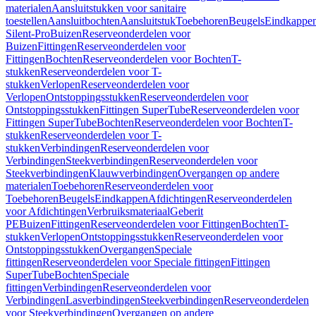
materialen
Aansluitstukken voor sanitaire
toestellen
Aansluitbochten
Aansluitstuk
Toebehoren
Beugels
Eindkappe
Silent-Pro
Buizen
Reserveonderdelen voor
Buizen
Fittingen
Reserveonderdelen voor
Fittingen
Bochten
Reserveonderdelen voor Bochten
T-
stukken
Reserveonderdelen voor T-
stukken
Verlopen
Reserveonderdelen voor
Verlopen
Ontstoppingsstukken
Reserveonderdelen voor
Ontstoppingsstukken
Fittingen SuperTube
Reserveonderdelen voor
Fittingen SuperTube
Bochten
Reserveonderdelen voor Bochten
T-
stukken
Reserveonderdelen voor T-
stukken
Verbindingen
Reserveonderdelen voor
Verbindingen
Steekverbindingen
Reserveonderdelen voor
Steekverbindingen
Klauwverbindingen
Overgangen op andere
materialen
Toebehoren
Reserveonderdelen voor
Toebehoren
Beugels
Eindkappen
Afdichtingen
Reserveonderdelen
voor Afdichtingen
Verbruiksmateriaal
Geberit
PE
Buizen
Fittingen
Reserveonderdelen voor Fittingen
Bochten
T-
stukken
Verlopen
Ontstoppingsstukken
Reserveonderdelen voor
Ontstoppingsstukken
Overgangen
Speciale
fittingen
Reserveonderdelen voor Speciale fittingen
Fittingen
SuperTube
Bochten
Speciale
fittingen
Verbindingen
Reserveonderdelen voor
Verbindingen
Lasverbindingen
Steekverbindingen
Reserveonderdelen
voor Steekverbindingen
Overgangen op andere