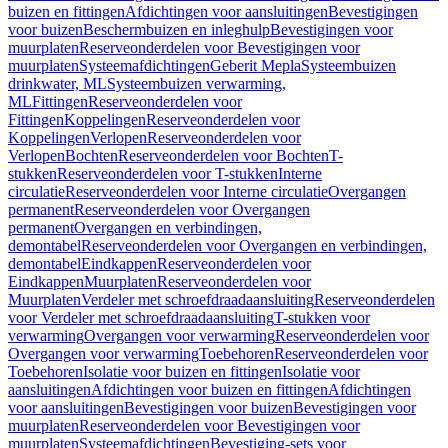
buizen en fittingen
Afdichtingen voor aansluitingen
Bevestigingen
voor buizen
Beschermbuizen en inleghulp
Bevestigingen voor
muurplaten
Reserveonderdelen voor Bevestigingen voor
muurplaten
Systeemafdichtingen
Geberit Mepla
Systeembuizen
drinkwater, ML
Systeembuizen verwarming,
ML
Fittingen
Reserveonderdelen voor
Fittingen
Koppelingen
Reserveonderdelen voor
Koppelingen
Verlopen
Reserveonderdelen voor
Verlopen
Bochten
Reserveonderdelen voor Bochten
T-
stukken
Reserveonderdelen voor T-stukken
Interne
circulatie
Reserveonderdelen voor Interne circulatie
Overgangen
permanent
Reserveonderdelen voor Overgangen
permanent
Overgangen en verbindingen,
demontabel
Reserveonderdelen voor Overgangen en verbindingen,
demontabel
Eindkappen
Reserveonderdelen voor
Eindkappen
Muurplaten
Reserveonderdelen voor
Muurplaten
Verdeler met schroefdraadaansluiting
Reserveonderdelen
voor Verdeler met schroefdraadaansluiting
T-stukken voor
verwarming
Overgangen voor verwarming
Reserveonderdelen voor
Overgangen voor verwarming
Toebehoren
Reserveonderdelen voor
Toebehoren
Isolatie voor buizen en fittingen
Isolatie voor
aansluitingen
Afdichtingen voor buizen en fittingen
Afdichtingen
voor aansluitingen
Bevestigingen voor buizen
Bevestigingen voor
muurplaten
Reserveonderdelen voor Bevestigingen voor
muurplaten
Systeemafdichtingen
Bevestiging-sets voor