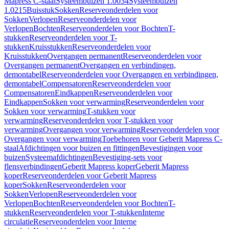
Mapress C-staal
Systeembuizen 1.0034
Systeembuizen
1.0215
Buisstuk
Sokken
Reserveonderdelen voor
Sokken
Verlopen
Reserveonderdelen voor
Verlopen
Bochten
Reserveonderdelen voor Bochten
T-
stukken
Reserveonderdelen voor T-
stukken
Kruisstukken
Reserveonderdelen voor
Kruisstukken
Overgangen permanent
Reserveonderdelen voor
Overgangen permanent
Overgangen en verbindingen,
demontabel
Reserveonderdelen voor Overgangen en verbindingen,
demontabel
Compensatoren
Reserveonderdelen voor
Compensatoren
Eindkappen
Reserveonderdelen voor
Eindkappen
Sokken voor verwarming
Reserveonderdelen voor
Sokken voor verwarming
T-stukken voor
verwarming
Reserveonderdelen voor T-stukken voor
verwarming
Overgangen voor verwarming
Reserveonderdelen voor
Overgangen voor verwarming
Toebehoren voor Geberit Mapress C-
staal
Afdichtingen voor buizen en fittingen
Bevestigingen voor
buizen
Systeemafdichtingen
Bevestiging-sets voor
flensverbindingen
Geberit Mapress koper
Geberit Mapress
koper
Reserveonderdelen voor Geberit Mapress
koper
Sokken
Reserveonderdelen voor
Sokken
Verlopen
Reserveonderdelen voor
Verlopen
Bochten
Reserveonderdelen voor Bochten
T-
stukken
Reserveonderdelen voor T-stukken
Interne
circulatie
Reserveonderdelen voor Interne