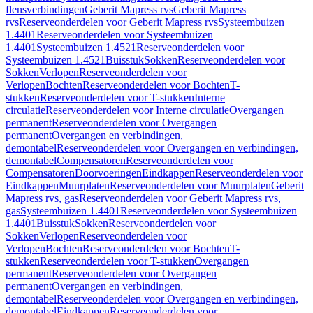
flensverbindingen
Geberit Mapress rvs
Geberit Mapress
rvs
Reserveonderdelen voor Geberit Mapress rvs
Systeembuizen
1.4401
Reserveonderdelen voor Systeembuizen
1.4401
Systeembuizen 1.4521
Reserveonderdelen voor
Systeembuizen 1.4521
Buisstuk
Sokken
Reserveonderdelen voor
Sokken
Verlopen
Reserveonderdelen voor
Verlopen
Bochten
Reserveonderdelen voor Bochten
T-
stukken
Reserveonderdelen voor T-stukken
Interne
circulatie
Reserveonderdelen voor Interne circulatie
Overgangen
permanent
Reserveonderdelen voor Overgangen
permanent
Overgangen en verbindingen,
demontabel
Reserveonderdelen voor Overgangen en verbindingen,
demontabel
Compensatoren
Reserveonderdelen voor
Compensatoren
Doorvoeringen
Eindkappen
Reserveonderdelen voor
Eindkappen
Muurplaten
Reserveonderdelen voor Muurplaten
Geberit
Mapress rvs, gas
Reserveonderdelen voor Geberit Mapress rvs,
gas
Systeembuizen 1.4401
Reserveonderdelen voor Systeembuizen
1.4401
Buisstuk
Sokken
Reserveonderdelen voor
Sokken
Verlopen
Reserveonderdelen voor
Verlopen
Bochten
Reserveonderdelen voor Bochten
T-
stukken
Reserveonderdelen voor T-stukken
Overgangen
permanent
Reserveonderdelen voor Overgangen
permanent
Overgangen en verbindingen,
demontabel
Reserveonderdelen voor Overgangen en verbindingen,
demontabel
Eindkappen
Reserveonderdelen voor