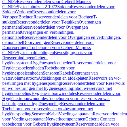
CuNiFe
Reserveonderdelen voor Geberit Mapress
CuNiFe
Systeembuizen 2.1972
Sokken
Reserveonderdelen voor
Sokken
Verlopen
Reserveonderdelen voor
Verlopen
Bochten
Reserveonderdelen voor Bochten
T-
stukken
Reserveonderdelen voor T-stukken
Overgangen
permanent
Reserveonderdelen voor Overgangen
permanent
Overgangen en verbindingen,
demontabel
Reserveonderdelen voor Overgangen en verbindingen,
demontabel
Doorvoeringen
Reserveonderdelen voor
Doorvoeringen
Toebehoren voor Geberit Mapress
CuNiFe
Systeemafdichtingen
Bevestiging-sets voor
flensverbindingen
Geberit
hygiënesysteem
Hygiënespoeleenheden
Reserveonderdelen voor
Hygiënespoeleenheden
Toebehoren voor
hygiënespoeleenheden
Sensoren
Kabels
Begrenzer van
watervolumestroom
Afdekkingen en afdekplaten
Reservoirs en wc-
besturingen met hygiënespoeling
Reserveonderdelen voor Reservoirs
en wc-besturingen met hygiënespoeling
Inbouwreservoirs met
hygiënespoeling
Hygiëne-inbouwmodules
Reserveonderdelen voor
Hygiëne-inbouwmodules
Toebehoren voor reservoirs en wc-
besturingen met hygiënespoeling
Reserveonderdelen voor
Toebehoren voor reservoirs en wc-besturingen met
hygiënespoeling
Sensoren
Kabel
Voedingsapparaten
Reserveonderdelen
voor Voedingsapparaten
Netwerkcomponenten
Geberit Connect
toebehoren voor Geberit hygiënesysteem
Reserveonderdelen voor