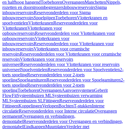
en halfhoog hangend
Toebehoren
Overgangen
Manchetten
Nippels,
rozetten en doorstroombegrenzers
Inbouwreservoirs
Sigma
inbouwreservoirs
Reserveonderdelen voor Sigma
inbouwreservoirs
Spoelpijpen
Toebehoren
Vlotterkranen en
spoelventielen
Vlotterkranen
Reserveonderdelen voor
Vlotterkranen
Vlotterkranen voor
opbouwreservoirs
Reserveonderdelen voor Vlotterkranen voor
opbouwreservoirs
Vlotterkranen voor
inbouwreservoirs
Reserveonderdelen voor Vlotterkranen voor
inbouwreservoirs
Vlotterkranen voor ceramische
reservoirs
Reserveonderdelen voor Vlotterkranen voor ceramische
reservoirs
Vlotterkranen voor reservoirs
universeel
Reserveonderdelen voor Vlotterkranen voor reservoirs
universeel
Spoelventielen
Reserveonderdelen voor Spoelventielen
2-
toets spoeling
Reserveonderdelen voor 2-toets
spoeling
Spoelgarnituren
Reserveonderdelen voor Spoelgarnituren
2-
toets spoeling
Reserveonderdelen voor 2-toets
spoeling
Toebehoren
Overgangen
Aanvoersystemen
Geberit
FlowFit
Systeembuizen ML
Systeembuizen verwarming
ML
Systeembuizen SL
Fittingen
Reserveonderdelen voor
Fittingen
Koppelingen
Verlopen
Bochten
T-stukken
Interne
circulatie
Reserveonderdelen voor Interne circulatie
Overgangen
permanent
Overgangen en verbindingen,
demontabel
Reserveonderdelen voor Overgangen en verbindingen,
demontabel
Eindkappen
Muurplaten
Verdeler met