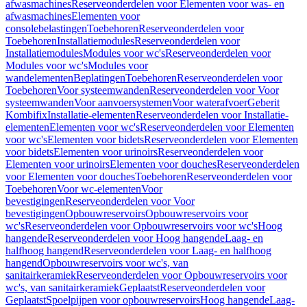
afwasmachines
Reserveonderdelen voor Elementen voor was- en
afwasmachines
Elementen voor
consolebelastingen
Toebehoren
Reserveonderdelen voor
Toebehoren
Installatiemodules
Reserveonderdelen voor
Installatiemodules
Modules voor wc's
Reserveonderdelen voor
Modules voor wc's
Modules voor
wandelementen
Beplatingen
Toebehoren
Reserveonderdelen voor
Toebehoren
Voor systeemwanden
Reserveonderdelen voor Voor
systeemwanden
Voor aanvoersystemen
Voor waterafvoer
Geberit
Kombifix
Installatie-elementen
Reserveonderdelen voor Installatie-
elementen
Elementen voor wc's
Reserveonderdelen voor Elementen
voor wc's
Elementen voor bidets
Reserveonderdelen voor Elementen
voor bidets
Elementen voor urinoirs
Reserveonderdelen voor
Elementen voor urinoirs
Elementen voor douches
Reserveonderdelen
voor Elementen voor douches
Toebehoren
Reserveonderdelen voor
Toebehoren
Voor wc-elementen
Voor
bevestigingen
Reserveonderdelen voor Voor
bevestigingen
Opbouwreservoirs
Opbouwreservoirs voor
wc's
Reserveonderdelen voor Opbouwreservoirs voor wc's
Hoog
hangende
Reserveonderdelen voor Hoog hangende
Laag- en
halfhoog hangend
Reserveonderdelen voor Laag- en halfhoog
hangend
Opbouwreservoirs voor wc's, van
sanitairkeramiek
Reserveonderdelen voor Opbouwreservoirs voor
wc's, van sanitairkeramiek
Geplaatst
Reserveonderdelen voor
Geplaatst
Spoelpijpen voor opbouwreservoirs
Hoog hangende
Laag-