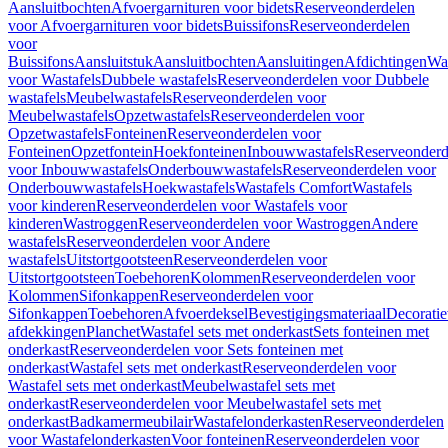
Aansluitbochten
Afvoergarnituren voor bidets
Reserveonderdelen
voor Afvoergarnituren voor bidets
Buissifons
Reserveonderdelen
voor
Buissifons
Aansluitstuk
Aansluitbochten
Aansluitingen
Afdichtingen
Was
voor Wastafels
Dubbele wastafels
Reserveonderdelen voor Dubbele
wastafels
Meubelwastafels
Reserveonderdelen voor
Meubelwastafels
Opzetwastafels
Reserveonderdelen voor
Opzetwastafels
Fonteinen
Reserveonderdelen voor
Fonteinen
Opzetfontein
Hoekfonteinen
Inbouwwastafels
Reserveonderd
voor Inbouwwastafels
Onderbouwwastafels
Reserveonderdelen voor
Onderbouwwastafels
Hoekwastafels
Wastafels Comfort
Wastafels
voor kinderen
Reserveonderdelen voor Wastafels voor
kinderen
Wastroggen
Reserveonderdelen voor Wastroggen
Andere
wastafels
Reserveonderdelen voor Andere
wastafels
Uitstortgootsteen
Reserveonderdelen voor
Uitstortgootsteen
Toebehoren
Kolommen
Reserveonderdelen voor
Kolommen
Sifonkappen
Reserveonderdelen voor
Sifonkappen
Toebehoren
Afvoerdeksel
Bevestigingsmateriaal
Decorati
afdekkingen
Planchet
Wastafel sets met onderkast
Sets fonteinen met
onderkast
Reserveonderdelen voor Sets fonteinen met
onderkast
Wastafel sets met onderkast
Reserveonderdelen voor
Wastafel sets met onderkast
Meubelwastafel sets met
onderkast
Reserveonderdelen voor Meubelwastafel sets met
onderkast
Badkamermeubilair
Wastafelonderkasten
Reserveonderdelen
voor Wastafelonderkasten
Voor fonteinen
Reserveonderdelen voor