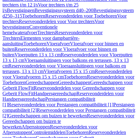
trechters t/m 12 l/s
Voor trechters t/m 25
l/s
Bevestigingen
Bevestigingssysteem d40–200
Bevestigingssysteem
d250–315
Toebehoren
Reserveonderdelen voor Toebehoren
Voor
trechters
Reserveonderdelen voor Voor trechters
Voor
bevestigingen
Conventionele
hemelwaterafvoer
Trechters
Reserveonderdelen voor
Trechters
Elementen voor dampbarrière-
aansluiting
Toebehoren
Vloerafvoer
Vloerafvoer voor binnen en
buiten
Reserveonderdelen voor Vloerafvoer voor binnen en
buiten
Vloerputten 13 x 13 cm
Reserveonderdelen voor Vloerputten
13 x 13 cm
Vloeraansluitingen voor balkons en terrassen, 13 x 13
cm
Reserveonderdelen voor Vloeraansluitingen voor balkons en
terrassen, 13 x 13 cm
Vloerafvoeren 15 x 15 cm
Reserveonderdelen
voor Vloerafvoeren 15 x 15 cm
Toebehoren
Reserveonderdelen voor
Toebehoren
Gereedschappen
Gereedschappen
Gereedschappen voor
Geberit FlowFit
Reserveonderdelen voor Gereedschappen voor
Geberit FlowFit
Handpersgereedschap
Reserveonderdelen voor
Handpersgereedschap
Perstangen compatibiliteit
[1]
Reserveonderdelen voor Perstangen compatibiliteit [1]
Perstangen
compatibiliteit [2]
Reserveonderdelen voor Perstangen compatibiliteit
[2]
Gereedschappen om buizen te bewerken
Reserveonderdelen voor
Gereedschappen om buizen te
bewerken
Afpersstoppen
Reserveonderdelen voor
Afpersstoppen
Controlemiddelen
Toebehoren
Reserveonderdelen
voor Toebehoren
Gereedschappen voor Geberit