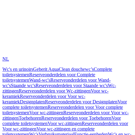
NL
Wc's en urinoirs
Geberit AquaClean douchewc’s
Complete
toiletsystemen
Reserveonderdelen voor Complete
toiletsystemen
Wand-wc's
Reserveonderdelen voor Wand-
wc's
Staande wc's
Reserveonderdelen voor Staande wc's
Wc-
zittingen
Reserveonderdelen voor Wc-zittingen
Voor wc-
keramiek
Reserveonderdelen voor Voor wc-
keramiek
Designplaten
Reserveonderdelen voor Designplaten
Voor
complete toiletsystemen
Reserveonderdelen voor Voor complete
toiletsystemen
Voor wc-zittingen
Reserveonderdelen voor Voor wc-
zittingen
Toebehoren
Reserveonderdelen voor Toebehoren
Voor
complete toiletsystemen
Voor wc-zittingen
Reserveonderdelen voor
Voor wc-zittingen
Voor wc-zittingen en complete
toiletsystemen
Wc's
Verbruiksmateriaal
Functie-eenheden
Wc's en wc-