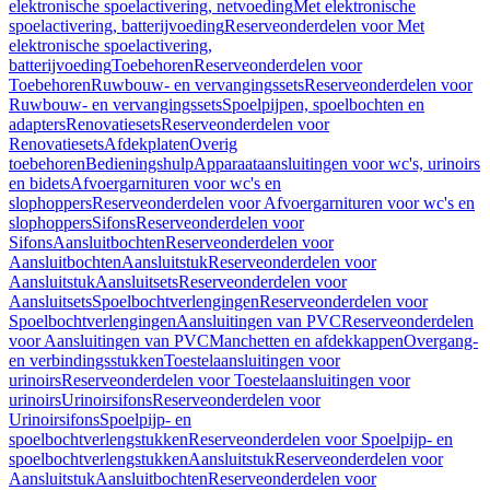
elektronische spoelactivering, netvoeding
Met elektronische
spoelactivering, batterijvoeding
Reserveonderdelen voor Met
elektronische spoelactivering,
batterijvoeding
Toebehoren
Reserveonderdelen voor
Toebehoren
Ruwbouw- en vervangingssets
Reserveonderdelen voor
Ruwbouw- en vervangingssets
Spoelpijpen, spoelbochten en
adapters
Renovatiesets
Reserveonderdelen voor
Renovatiesets
Afdekplaten
Overig
toebehoren
Bedieningshulp
Apparaataansluitingen voor wc's, urinoirs
en bidets
Afvoergarnituren voor wc's en
slophoppers
Reserveonderdelen voor Afvoergarnituren voor wc's en
slophoppers
Sifons
Reserveonderdelen voor
Sifons
Aansluitbochten
Reserveonderdelen voor
Aansluitbochten
Aansluitstuk
Reserveonderdelen voor
Aansluitstuk
Aansluitsets
Reserveonderdelen voor
Aansluitsets
Spoelbochtverlengingen
Reserveonderdelen voor
Spoelbochtverlengingen
Aansluitingen van PVC
Reserveonderdelen
voor Aansluitingen van PVC
Manchetten en afdekkappen
Overgang-
en verbindingsstukken
Toestelaansluitingen voor
urinoirs
Reserveonderdelen voor Toestelaansluitingen voor
urinoirs
Urinoirsifons
Reserveonderdelen voor
Urinoirsifons
Spoelpijp- en
spoelbochtverlengstukken
Reserveonderdelen voor Spoelpijp- en
spoelbochtverlengstukken
Aansluitstuk
Reserveonderdelen voor
Aansluitstuk
Aansluitbochten
Reserveonderdelen voor