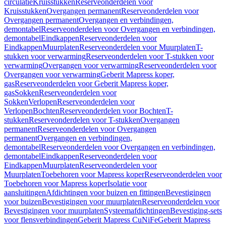
circulatie
Kruisstukken
Reserveonderdelen voor
Kruisstukken
Overgangen permanent
Reserveonderdelen voor
Overgangen permanent
Overgangen en verbindingen,
demontabel
Reserveonderdelen voor Overgangen en verbindingen,
demontabel
Eindkappen
Reserveonderdelen voor
Eindkappen
Muurplaten
Reserveonderdelen voor Muurplaten
T-
stukken voor verwarming
Reserveonderdelen voor T-stukken voor
verwarming
Overgangen voor verwarming
Reserveonderdelen voor
Overgangen voor verwarming
Geberit Mapress koper,
gas
Reserveonderdelen voor Geberit Mapress koper,
gas
Sokken
Reserveonderdelen voor
Sokken
Verlopen
Reserveonderdelen voor
Verlopen
Bochten
Reserveonderdelen voor Bochten
T-
stukken
Reserveonderdelen voor T-stukken
Overgangen
permanent
Reserveonderdelen voor Overgangen
permanent
Overgangen en verbindingen,
demontabel
Reserveonderdelen voor Overgangen en verbindingen,
demontabel
Eindkappen
Reserveonderdelen voor
Eindkappen
Muurplaten
Reserveonderdelen voor
Muurplaten
Toebehoren voor Mapress koper
Reserveonderdelen voor
Toebehoren voor Mapress koper
Isolatie voor
aansluitingen
Afdichtingen voor buizen en fittingen
Bevestigingen
voor buizen
Bevestigingen voor muurplaten
Reserveonderdelen voor
Bevestigingen voor muurplaten
Systeemafdichtingen
Bevestiging-sets
voor flensverbindingen
Geberit Mapress CuNiFe
Geberit Mapress