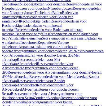
Toebehoren
Nisopbergboxen voor douches
Reserveonderdelen voor
Nisopbergboxen voor douches
Nisopbergboxen
Reserveonderdelen
voor Nisopbergboxen
Toebehoren
Baden
Baden van
sanitairacryl
Reserveonderdelen voor Baden van
sanitairacryl
Rechthoekige baden
Reserveonderdelen voor
Rechthoekige baden
Baden van mineraal
materiaal
Reserveonderdelen voor Baden van mineraal
materiaal
Baden voor baby's
Reserveonderdelen voor Baden voor
baby's
Installatie-elementen
Sets steunpoten en sets aansluitplaten en
wandankers
Toebehoren
Reparatiesets
Verdere
toebehoren
Apparaataansluitingen voor douches en
baden
Afvoergarnituren voor douchevloeren, d52
Reserveonderdelen
voor Afvoergarnituren voor douchevloeren, d52
Met
afvoerkap
Reserveonderdelen voor Met
afvoerkap
Afvoerdeksel
Reserveonderdelen voor
Afvoerdeksel
Afvoergarnituren voor douchevloeren,
d90
Reserveonderdelen voor Afvoergarnituren voor douchevloeren,
d90
Met afvoerkap
Reserveonderdelen voor Met afvoerkap
Zonder
afvoerkap
Reserveonderdelen voor Zonder
afvoerkap
Afvoerdeksel
Reserveonderdelen voor
Afvoerdeksel
Afvoergarnituren voor douchevloeren
Sestra
Reserveonderdelen voor Afvoergarnituren voor
douchevloeren Sestra
Zonder afvoerkap
Reserveonderdelen voor
Zonder afvoerkap
Afvoergarnituren voor baden,