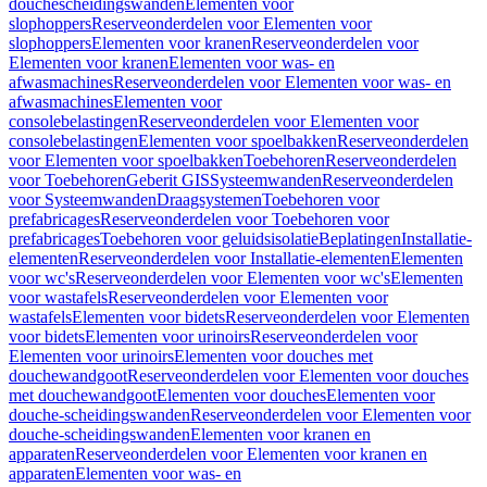
douchescheidingswanden
Elementen voor
slophoppers
Reserveonderdelen voor Elementen voor
slophoppers
Elementen voor kranen
Reserveonderdelen voor
Elementen voor kranen
Elementen voor was- en
afwasmachines
Reserveonderdelen voor Elementen voor was- en
afwasmachines
Elementen voor
consolebelastingen
Reserveonderdelen voor Elementen voor
consolebelastingen
Elementen voor spoelbakken
Reserveonderdelen
voor Elementen voor spoelbakken
Toebehoren
Reserveonderdelen
voor Toebehoren
Geberit GIS
Systeemwanden
Reserveonderdelen
voor Systeemwanden
Draagsystemen
Toebehoren voor
prefabricages
Reserveonderdelen voor Toebehoren voor
prefabricages
Toebehoren voor geluidsisolatie
Beplatingen
Installatie-
elementen
Reserveonderdelen voor Installatie-elementen
Elementen
voor wc's
Reserveonderdelen voor Elementen voor wc's
Elementen
voor wastafels
Reserveonderdelen voor Elementen voor
wastafels
Elementen voor bidets
Reserveonderdelen voor Elementen
voor bidets
Elementen voor urinoirs
Reserveonderdelen voor
Elementen voor urinoirs
Elementen voor douches met
douchewandgoot
Reserveonderdelen voor Elementen voor douches
met douchewandgoot
Elementen voor douches
Elementen voor
douche-scheidingswanden
Reserveonderdelen voor Elementen voor
douche-scheidingswanden
Elementen voor kranen en
apparaten
Reserveonderdelen voor Elementen voor kranen en
apparaten
Elementen voor was- en