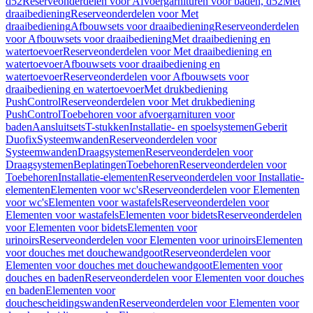
d52
Reserveonderdelen voor Afvoergarnituren voor baden, d52
Met
draaibediening
Reserveonderdelen voor Met
draaibediening
Afbouwsets voor draaibediening
Reserveonderdelen
voor Afbouwsets voor draaibediening
Met draaibediening en
watertoevoer
Reserveonderdelen voor Met draaibediening en
watertoevoer
Afbouwsets voor draaibediening en
watertoevoer
Reserveonderdelen voor Afbouwsets voor
draaibediening en watertoevoer
Met drukbediening
PushControl
Reserveonderdelen voor Met drukbediening
PushControl
Toebehoren voor afvoergarnituren voor
baden
Aansluitsets
T-stukken
Installatie- en spoelsystemen
Geberit
Duofix
Systeemwanden
Reserveonderdelen voor
Systeemwanden
Draagsystemen
Reserveonderdelen voor
Draagsystemen
Beplatingen
Toebehoren
Reserveonderdelen voor
Toebehoren
Installatie-elementen
Reserveonderdelen voor Installatie-
elementen
Elementen voor wc's
Reserveonderdelen voor Elementen
voor wc's
Elementen voor wastafels
Reserveonderdelen voor
Elementen voor wastafels
Elementen voor bidets
Reserveonderdelen
voor Elementen voor bidets
Elementen voor
urinoirs
Reserveonderdelen voor Elementen voor urinoirs
Elementen
voor douches met douchewandgoot
Reserveonderdelen voor
Elementen voor douches met douchewandgoot
Elementen voor
douches en baden
Reserveonderdelen voor Elementen voor douches
en baden
Elementen voor
douchescheidingswanden
Reserveonderdelen voor Elementen voor