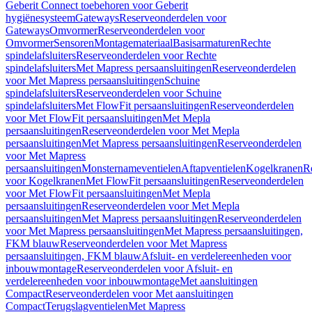
Geberit Connect toebehoren voor Geberit
hygiënesysteem
Gateways
Reserveonderdelen voor
Gateways
Omvormer
Reserveonderdelen voor
Omvormer
Sensoren
Montagemateriaal
Basisarmaturen
Rechte
spindelafsluiters
Reserveonderdelen voor Rechte
spindelafsluiters
Met Mapress persaansluitingen
Reserveonderdelen
voor Met Mapress persaansluitingen
Schuine
spindelafsluiters
Reserveonderdelen voor Schuine
spindelafsluiters
Met FlowFit persaansluitingen
Reserveonderdelen
voor Met FlowFit persaansluitingen
Met Mepla
persaansluitingen
Reserveonderdelen voor Met Mepla
persaansluitingen
Met Mapress persaansluitingen
Reserveonderdelen
voor Met Mapress
persaansluitingen
Monsternameventielen
Aftapventielen
Kogelkranen
R
voor Kogelkranen
Met FlowFit persaansluitingen
Reserveonderdelen
voor Met FlowFit persaansluitingen
Met Mepla
persaansluitingen
Reserveonderdelen voor Met Mepla
persaansluitingen
Met Mapress persaansluitingen
Reserveonderdelen
voor Met Mapress persaansluitingen
Met Mapress persaansluitingen,
FKM blauw
Reserveonderdelen voor Met Mapress
persaansluitingen, FKM blauw
Afsluit- en verdelereenheden voor
inbouwmontage
Reserveonderdelen voor Afsluit- en
verdelereenheden voor inbouwmontage
Met aansluitingen
Compact
Reserveonderdelen voor Met aansluitingen
Compact
Terugslagventielen
Met Mapress