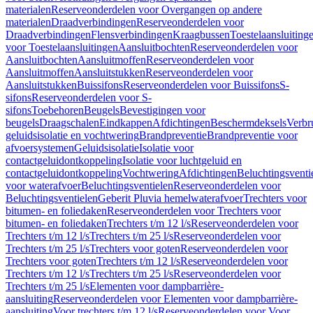
materialen
Reserveonderdelen voor Overgangen op andere
materialen
Draadverbindingen
Reserveonderdelen voor
Draadverbindingen
Flensverbindingen
Kraagbussen
Toestelaansluiting
voor Toestelaansluitingen
Aansluitbochten
Reserveonderdelen voor
Aansluitbochten
Aansluitmoffen
Reserveonderdelen voor
Aansluitmoffen
Aansluitstukken
Reserveonderdelen voor
Aansluitstukken
Buissifons
Reserveonderdelen voor Buissifons
S-
sifons
Reserveonderdelen voor S-
sifons
Toebehoren
Beugels
Bevestigingen voor
beugels
Draagschalen
Eindkappen
Afdichtingen
Beschermdeksels
Verbr
geluidsisolatie en vochtwering
Brandpreventie
Brandpreventie voor
afvoersystemen
Geluidsisolatie
Isolatie voor
contactgeluidontkoppeling
Isolatie voor luchtgeluid en
contactgeluidontkoppeling
Vochtwering
Afdichtingen
Beluchtingsventi
voor waterafvoer
Beluchtingsventielen
Reserveonderdelen voor
Beluchtingsventielen
Geberit Pluvia hemelwaterafvoer
Trechters voor
bitumen- en foliedaken
Reserveonderdelen voor Trechters voor
bitumen- en foliedaken
Trechters t/m 12 l/s
Reserveonderdelen voor
Trechters t/m 12 l/s
Trechters t/m 25 l/s
Reserveonderdelen voor
Trechters t/m 25 l/s
Trechters voor goten
Reserveonderdelen voor
Trechters voor goten
Trechters t/m 12 l/s
Reserveonderdelen voor
Trechters t/m 12 l/s
Trechters t/m 25 l/s
Reserveonderdelen voor
Trechters t/m 25 l/s
Elementen voor dampbarrière-
aansluiting
Reserveonderdelen voor Elementen voor dampbarrière-
aansluiting
Voor trechters t/m 12 l/s
Reserveonderdelen voor Voor