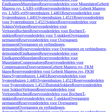
Eindkappen
Muurplaten
Reserveonderdelen voor Muurplaten
Geberit
Mapress rvs, LABS-vrij
Reserveonderdelen voor Geberit Mapress
rvs, LABS-vrij
Systeembuizen 1.4401
Reserveonderdelen voor
Systeembuizen 1.4401
Systeembuizen 1.4521
Reserveonderdelen
voor Systeembuizen 1.4521
Sokken
Reserveonderdelen voor
Sokken
Verlopen
Reserveonderdelen voor
Verlopen
Bochten
Reserveonderdelen voor Bochten
T-
stukken
Reserveonderdelen voor T-stukken
Overgangen
permanent
Reserveonderdelen voor Overgangen
permanent
Overgangen en verbindingen,
demontabel
Reserveonderdelen voor Overgangen en verbindingen,
demontabel
Eindkappen
Reserveonderdelen voor
Eindkappen
Muurplaten
Reserveonderdelen voor
Muurplaten
Compensatoren
Reserveonderdelen voor
Compensatoren
Doorvoeringen
Geberit Mapress rvs, FKM
blauw
Reserveonderdelen voor Geberit Mapress rvs, FKM
blauw
Systeembuizen 1.4401
Reserveonderdelen voor
Systeembuizen 1.4401
Systeembuizen 1.4521
Reserveonderdelen
voor Systeembuizen 1.4521
Buisstuk
Sokken
Reserveonderdelen
voor Sokken
Verlopen
Reserveonderdelen voor
Verlopen
Bochten
Reserveonderdelen voor Bochten
T-
stukken
Reserveonderdelen voor T-stukken
Overgangen
permanent
Reserveonderdelen voor Overgangen
permanent
Overgangen en verbindingen,
demontabel
Reserveonderdelen voor Overgangen en verbindingen,