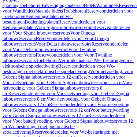
spoeling
Toebehoren
Bevestigingsmateriaal
Bidets
Wandbidets
Reserveo
voor Wandbidets
Staande bidets
Toebehoren
Reserveonderdelen voor
Toebehoren
Bedieningsplaten en wc-
besturingen
Bedieningsplaten
Reserveonderdelen voor
Bedieningsplaten
Voor Sigma inbouwreservoirs
Reserveonderdelen
voor Voor Sigma inbouwreservoirs
Voor Omega
inbouwreservoirs
Reserveonderdelen voor Voor Omega
inbouwreservoirs
Voor Delta inbouwreservoirs
Reserveonderdelen
voor Voor Delta inbouwreservoirs
Voor Twinline
inbouwreservoirs
Reserveonderdelen voor Voor Twinline
inbouwreservoirs
Toebehoren
Verbruiksmateriaal
Wc-besturingen met
elektronische spoelactivering
Reserveonderdelen voor Wc-
besturingen met elektronische spoelactivering
Voor netvoeding, voor
Geberit Sigma inbouwreservoirs 12 cm
Reserveonderdelen voor
Voor netvoeding, voor Geberit Sigma inbouwreservoirs 12 cm
Voor
netvoeding, voor Geberit Sigma inbouwreservoirs 8
cm
Reserveonderdelen voor Voor netvoeding, voor Geberit Sigma
inbouwreservoirs 8 cm
Voor netvoeding, voor Geberit Omega
inbouwreservoirs 12 cm
Reserveonderdelen voor Voor netvoeding,
voor Geberit Omega inbouwreservoirs 12 cm
Voor batterijvoeding,
voor Geberit Sigma inbouwreservoirs 12 cm
Reserveonderdelen
voor Voor batterijvoeding, voor Geberit Sigma inbouwreservoirs 12
cm
Wc-besturingen met pneumatische
spoelactivering
Reserveonderdelen voor Wc-besturingen met