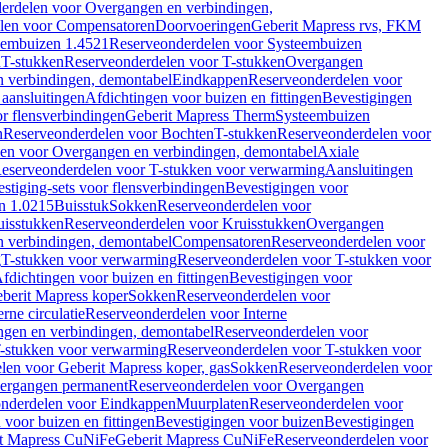
erdelen voor Overgangen en verbindingen,
len voor Compensatoren
Doorvoeringen
Geberit Mapress rvs, FKM
eembuizen 1.4521
Reserveonderdelen voor Systeembuizen
n
T-stukken
Reserveonderdelen voor T-stukken
Overgangen
 verbindingen, demontabel
Eindkappen
Reserveonderdelen voor
 aansluitingen
Afdichtingen voor buizen en fittingen
Bevestigingen
or flensverbindingen
Geberit Mapress Therm
Systeembuizen
n
Reserveonderdelen voor Bochten
T-stukken
Reserveonderdelen voor
en voor Overgangen en verbindingen, demontabel
Axiale
eserveonderdelen voor T-stukken voor verwarming
Aansluitingen
stiging-sets voor flensverbindingen
Bevestigingen voor
n 1.0215
Buisstuk
Sokken
Reserveonderdelen voor
uisstukken
Reserveonderdelen voor Kruisstukken
Overgangen
 verbindingen, demontabel
Compensatoren
Reserveonderdelen voor
g
T-stukken voor verwarming
Reserveonderdelen voor T-stukken voor
fdichtingen voor buizen en fittingen
Bevestigingen voor
berit Mapress koper
Sokken
Reserveonderdelen voor
erne circulatie
Reserveonderdelen voor Interne
gen en verbindingen, demontabel
Reserveonderdelen voor
-stukken voor verwarming
Reserveonderdelen voor T-stukken voor
len voor Geberit Mapress koper, gas
Sokken
Reserveonderdelen voor
ergangen permanent
Reserveonderdelen voor Overgangen
nderdelen voor Eindkappen
Muurplaten
Reserveonderdelen voor
 voor buizen en fittingen
Bevestigingen voor buizen
Bevestigingen
t Mapress CuNiFe
Geberit Mapress CuNiFe
Reserveonderdelen voor