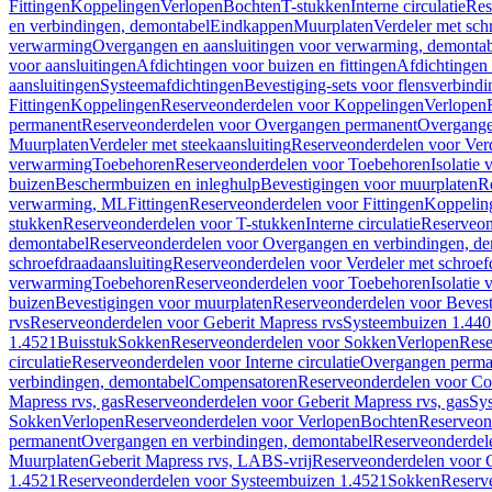
Fittingen
Koppelingen
Verlopen
Bochten
T-stukken
Interne circulatie
Res
en verbindingen, demontabel
Eindkappen
Muurplaten
Verdeler met sch
verwarming
Overgangen en aansluitingen voor verwarming, demonta
voor aansluitingen
Afdichtingen voor buizen en fittingen
Afdichtingen 
aansluitingen
Systeemafdichtingen
Bevestiging-sets voor flensverbind
Fittingen
Koppelingen
Reserveonderdelen voor Koppelingen
Verlopen
permanent
Reserveonderdelen voor Overgangen permanent
Overgange
Muurplaten
Verdeler met steekaansluiting
Reserveonderdelen voor Verd
verwarming
Toebehoren
Reserveonderdelen voor Toebehoren
Isolatie 
buizen
Beschermbuizen en inleghulp
Bevestigingen voor muurplaten
R
verwarming, ML
Fittingen
Reserveonderdelen voor Fittingen
Koppelin
stukken
Reserveonderdelen voor T-stukken
Interne circulatie
Reserveond
demontabel
Reserveonderdelen voor Overgangen en verbindingen, d
schroefdraadaansluiting
Reserveonderdelen voor Verdeler met schroef
verwarming
Toebehoren
Reserveonderdelen voor Toebehoren
Isolatie 
buizen
Bevestigingen voor muurplaten
Reserveonderdelen voor Bevest
rvs
Reserveonderdelen voor Geberit Mapress rvs
Systeembuizen 1.440
1.4521
Buisstuk
Sokken
Reserveonderdelen voor Sokken
Verlopen
Rese
circulatie
Reserveonderdelen voor Interne circulatie
Overgangen perma
verbindingen, demontabel
Compensatoren
Reserveonderdelen voor C
Mapress rvs, gas
Reserveonderdelen voor Geberit Mapress rvs, gas
Sy
Sokken
Verlopen
Reserveonderdelen voor Verlopen
Bochten
Reserveon
permanent
Overgangen en verbindingen, demontabel
Reserveonderdel
Muurplaten
Geberit Mapress rvs, LABS-vrij
Reserveonderdelen voor G
1.4521
Reserveonderdelen voor Systeembuizen 1.4521
Sokken
Reserv