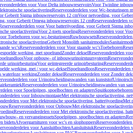
rveonderdelen voor Voor Delta inbouwreservoirs
Voor Twinline inbouw
ektronische spoelactivering
Reserveonderdelen voor Wc-besturingen met
or Geberit Sigma inbouwreservoirs 12 cm
Voor netvoeding, voor Geber
ng, voor Geberit Omega inbouwreservoirs 12 cm
Reserveonderdelen vo
Reserveonderdelen voor Voor batterijvoeding, voor Geberit Sigma inb
sche spoelactivering
Voor 2-toets spoeling
Reserveonderdelen voor Voor
oor Toebehoren voor wc-besturingen
Ruwbouwsets
Reserveonderdele
ronische spoelactivering
Geberit Monolith sanitairmodules
Sanitairmod
aande wc's
Reserveonderdelen voor Voor staande wc's
Toebehoren
Rese
gespoelde werking, met spoelrand
Zonder deksel
Reserveonderdelen voo
poelrandloos
Voor opbouw- of inbouwurinoirstuursysteem
Reserveonder
de urinoirbesturing
Voor geïntegreerde urinoirbesturing
Reserveonderdel
oelde werking, met / voor wc-deksel
Spoelrandloos
Reserveonderdelen 
s waterloze werking
Zonder deksel
Reserveonderdelen voor Zonder dek
rveonderdelen voor Urinoirscheidingswanden van kunststof
Urinoirsc
airkeramiek
Reserveonderdelen voor Urinoirscheidingswanden van sani
rdelen voor Spoelpijpen, spoelbochten en adapters
Spuitkoptoebehoren
onderdelen voor Inbouwmontage
Met elektronische spoelactivering, ne
nderdelen voor Met elektronische spoelactivering, batterijvoeding
Met p
bouw
Reserveonderdelen voor Opbouw
Met elektronische spoelactiveri
jvoeding
Reserveonderdelen voor Met elektronische spoelactivering, batt
uwbouw- en vervangingssets
Spoelpijpen, spoelbochten en adapters
Ren
en bidets
Afvoergarnituren voor wc's en slophoppers
Reserveonderdelen 
erveonderdelen voor Aansluitbochten
Aansluitstuk
Reserveonderdelen v
chtverlengingen
Aansluitingen van PVC
Reserveonderdelen voor Aansl