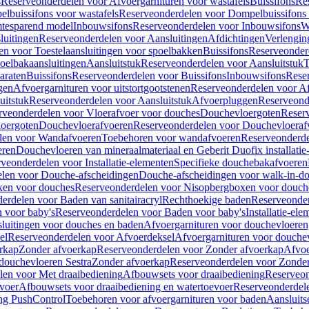
s
Reserveonderdelen voor Afvoergarnituren voor wastafels
Buissifons
Re
lbuissifons voor wastafels
Reserveonderdelen voor Dompelbuissifons 
mtesparend model
Inbouwsifons
Reserveonderdelen voor Inbouwsifons
W
luitingen
Reserveonderdelen voor Aansluitingen
Afdichtingen
Verlengin
n voor Toestelaansluitingen voor spoelbakken
Buissifons
Reserveonder
oelbakaansluitingen
Aansluitstuk
Reserveonderdelen voor Aansluitstuk
T
araten
Buissifons
Reserveonderdelen voor Buissifons
Inbouwsifons
Rese
gen
Afvoergarnituren voor uitstortgootstenen
Reserveonderdelen voor Afv
uitstuk
Reserveonderdelen voor Aansluitstuk
Afvoerpluggen
Reserveond
rveonderdelen voor Vloerafvoer voor douches
Douchevloergoten
Reser
loergoten
Douchevloerafvoeren
Reserveonderdelen voor Douchevloeraf
len voor Wandafvoeren
Toebehoren voor wandafvoeren
Reserveonderde
eren
Douchevloeren van mineraalmateriaal en Geberit Duofix installatie
veonderdelen voor Installatie-elementen
Specifieke douchebakafvoeren
len voor Douche-afscheidingen
Douche-afscheidingen voor walk-in-d
xen voor douches
Reserveonderdelen voor Nisopbergboxen voor douch
erdelen voor Baden van sanitairacryl
Rechthoekige baden
Reserveonder
 voor baby's
Reserveonderdelen voor Baden voor baby's
Installatie-el
luitingen voor douches en baden
Afvoergarnituren voor douchevloeren
el
Reserveonderdelen voor Afvoerdeksel
Afvoergarnituren voor douche
rkap
Zonder afvoerkap
Reserveonderdelen voor Zonder afvoerkap
Afvoe
douchevloeren Sestra
Zonder afvoerkap
Reserveonderdelen voor Zonder
len voor Met draaibediening
Afbouwsets voor draaibediening
Reserveon
voer
Afbouwsets voor draaibediening en watertoevoer
Reserveonderdele
ng PushControl
Toebehoren voor afvoergarnituren voor baden
Aansluits