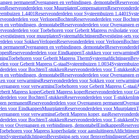
gangen permanent
Overgangen en verbindingen, demontabel
Reserveond
ten
Reserveonderdelen voor Muurplaten
Compensatoren
Reserveonderde
eembuizen 1.4401
Reserveonderdelen voor Systeembuizen 1.4401
Syst
rveonderdelen voor Verlopen
Bochten
Reserveonderdelen voor Bochte
n en verbindingen, demontabel
Reserveonderdelen voor Overgangen en
rveonderdelen voor Toebehoren voor Geberit Mapress rvs
Isolatie voor
evestigingen voor muurplaten
Systeemafdichtingen
Bevestiging-sets vo
rdelen voor Sokken
Verlopen
Reserveonderdelen voor Verlopen
Bochte
n permanent
Overgangen en verbindingen, demontabel
Reserveonderdel
ppen
Reserveonderdelen voor Eindkappen
T-stukken voor verwarming
R
ming
Toebehoren voor Geberit Mapress Therm
Systeemafdichtingen
Beve
elen voor Geberit Mapress C-staal
Systeembuizen 1.0034
Systeembuize
derdelen voor Bochten
T-stukken
Reserveonderdelen voor T-stukken
Kr
n en verbindingen, demontabel
Reserveonderdelen voor Overgangen en
en voor verwarming
Reserveonderdelen voor Sokken voor verwarmin
vergangen voor verwarming
Toebehoren voor Geberit Mapress C-staal
A
berit Mapress koper
Geberit Mapress koper
Reserveonderdelen voor Ge
derdelen voor Bochten
T-stukken
Reserveonderdelen voor T-stukken
Int
gen permanent
Reserveonderdelen voor Overgangen permanent
Overgan
elen voor Eindkappen
Muurplaten
Reserveonderdelen voor Muurplaten
T
vergangen voor verwarming
Geberit Mapress koper, gas
Reserveonderde
derdelen voor Bochten
T-stukken
Reserveonderdelen voor T-stukken
Ov
en voor Overgangen en verbindingen, demontabel
Eindkappen
Reserveo
Toebehoren voor Mapress koper
Isolatie voor aansluitingen
Afdichtingen
ten
Systeemafdichtingen
Bevestiging-sets voor flensverbindingen
Geberi