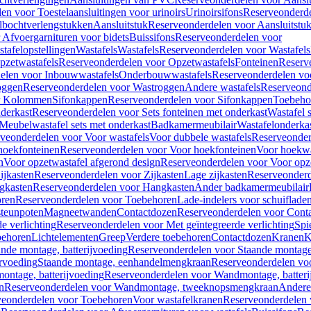
en voor Toestelaansluitingen voor urinoirs
Urinoirsifons
Reserveonderde
lbochtverlengstukken
Aansluitstuk
Reserveonderdelen voor Aansluitstu
Afvoergarnituren voor bidets
Buissifons
Reserveonderdelen voor
tafelopstellingen
Wastafels
Wastafels
Reserveonderdelen voor Wastafels
pzetwastafels
Reserveonderdelen voor Opzetwastafels
Fonteinen
Reserv
elen voor Inbouwwastafels
Onderbouwwastafels
Reserveonderdelen vo
oggen
Reserveonderdelen voor Wastroggen
Andere wastafels
Reserveond
or Kolommen
Sifonkappen
Reserveonderdelen voor Sifonkappen
Toebeho
nderkast
Reserveonderdelen voor Sets fonteinen met onderkast
Wastafel 
Meubelwastafel sets met onderkast
Badkamermeubilair
Wastafelonderka
veonderdelen voor Voor wastafels
Voor dubbele wastafels
Reserveonder
hoekfonteinen
Reserveonderdelen voor Voor hoekfonteinen
Voor hoekwa
n
Voor opzetwastafel afgerond design
Reserveonderdelen voor Voor opze
ijkasten
Reserveonderdelen voor Zijkasten
Lage zijkasten
Reserveonderd
gkasten
Reserveonderdelen voor Hangkasten
Ander badkamermeubilair
ren
Reserveonderdelen voor Toebehoren
Lade-indelers voor schuiflade
steunpoten
Magneetwanden
Contactdozen
Reserveonderdelen voor Cont
e verlichting
Reserveonderdelen voor Met geïntegreerde verlichting
Spi
ehoren
Lichtelementen
Greep
Verdere toebehoren
Contactdozen
Kranen
K
ande montage, batterijvoeding
Reserveonderdelen voor Staande montage,
rvoeding
Staande montage, eenhandelmengkraan
Reserveonderdelen vo
ntage, batterijvoeding
Reserveonderdelen voor Wandmontage, batteri
n
Reserveonderdelen voor Wandmontage, tweeknopsmengkraan
Andere
veonderdelen voor Toebehoren
Voor wastafelkranen
Reserveonderdelen 