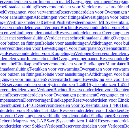
erveonderdelen voor Interne circulatie
Overgangen permanent
Overgang
roefdraadaansluiting
Reserveonderdelen voor Verdeler met schroefdraad
bel
Overgangen voor verwarming
Reserveonderdelen voor Overgangen 
voor aansluitingen
Afdichtingen voor fittingen
Bevestigingen voor buiz
ingen
Verbruiksmateriaal
Geberit PushFit
Systeembuizen ML
Systeembui
Reserveonderdelen voor Verlopen
Bochten
Reserveonderdelen voor Boc
n en verbindingen, demontabel
Reserveonderdelen voor Overgangen en
eler met steekaansluiting
Verdeler met schroefdraadaansluiting
Overgan
voor buizen en fittingen
Isolatie voor aansluitingen
Afdichtingen voor bui
eserveonderdelen voor Bevestigingen voor muurplaten
Systeemafdichti
gen
Reserveonderdelen voor Koppelingen
Verlopen
Reserveonderdelen 
erdelen voor Interne circulatie
Overgangen permanent
Reserveonderde
emontabel
Eindkappen
Reserveonderdelen voor Eindkappen
Muurplaten
R
draadaansluiting
T-stukken voor verwarming
Overgangen voor verwarm
voor buizen en fittingen
Isolatie voor aansluitingen
Afdichtingen voor bui
igingen voor muurplaten
Systeemafdichtingen
Bevestiging-sets voor fl
1
Reserveonderdelen voor Systeembuizen 1.4401
Systeembuizen 1.452
rveonderdelen voor Verlopen
Bochten
Reserveonderdelen voor Bochte
nent
Reserveonderdelen voor Overgangen permanent
Overgangen en ve
ompensatoren
Doorvoeringen
Eindkappen
Reserveonderdelen voor Eind
steembuizen 1.4401
Reserveonderdelen voor Systeembuizen 1.4401
Bui
derdelen voor Bochten
T-stukken
Reserveonderdelen voor T-stukken
Ov
en voor Overgangen en verbindingen, demontabel
Eindkappen
Reserveo
eberit Mapress rvs, LABS-vrij
Systeembuizen 1.4401
Reserveonderdel
eonderdelen voor Sokken
Verlopen
Reserveonderdelen voor Verlopen
Bo