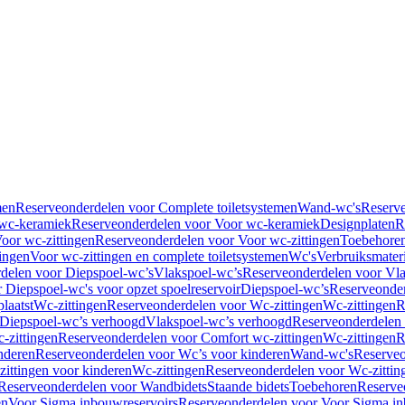
men
Reserveonderdelen voor Complete toiletsystemen
Wand-wc's
Reserv
wc-keramiek
Reserveonderdelen voor Voor wc-keramiek
Designplaten
R
oor wc-zittingen
Reserveonderdelen voor Voor wc-zittingen
Toebehore
ingen
Voor wc-zittingen en complete toiletsystemen
Wc's
Verbruiksmater
delen voor Diepspoel-wc’s
Vlakspoel-wc’s
Reserveonderdelen voor Vla
 Diepspoel-wc's voor opzet spoelreservoir
Diepspoel-wc’s
Reserveonder
laatst
Wc-zittingen
Reserveonderdelen voor Wc-zittingen
Wc-zittingen
R
 Diepspoel-wc’s verhoogd
Vlakspoel-wc’s verhoogd
Reserveonderdelen
-zittingen
Reserveonderdelen voor Comfort wc-zittingen
Wc-zittingen
R
nderen
Reserveonderdelen voor Wc’s voor kinderen
Wand-wc's
Reserveo
ittingen voor kinderen
Wc-zittingen
Reserveonderdelen voor Wc-zittin
Reserveonderdelen voor Wandbidets
Staande bidets
Toebehoren
Reserve
en
Voor Sigma inbouwreservoirs
Reserveonderdelen voor Voor Sigma in