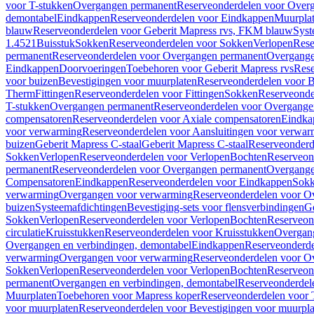
voor T-stukken
Overgangen permanent
Reserveonderdelen voor Over
demontabel
Eindkappen
Reserveonderdelen voor Eindkappen
Muurpla
blauw
Reserveonderdelen voor Geberit Mapress rvs, FKM blauw
Syst
1.4521
Buisstuk
Sokken
Reserveonderdelen voor Sokken
Verlopen
Rese
permanent
Reserveonderdelen voor Overgangen permanent
Overgange
Eindkappen
Doorvoeringen
Toebehoren voor Geberit Mapress rvs
Rese
voor buizen
Bevestigingen voor muurplaten
Reserveonderdelen voor B
Therm
Fittingen
Reserveonderdelen voor Fittingen
Sokken
Reserveonde
T-stukken
Overgangen permanent
Reserveonderdelen voor Overgange
compensatoren
Reserveonderdelen voor Axiale compensatoren
Eindka
voor verwarming
Reserveonderdelen voor Aansluitingen voor verwar
buizen
Geberit Mapress C-staal
Geberit Mapress C-staal
Reserveonderd
Sokken
Verlopen
Reserveonderdelen voor Verlopen
Bochten
Reserveon
permanent
Reserveonderdelen voor Overgangen permanent
Overgange
Compensatoren
Eindkappen
Reserveonderdelen voor Eindkappen
Sokk
verwarming
Overgangen voor verwarming
Reserveonderdelen voor O
buizen
Systeemafdichtingen
Bevestiging-sets voor flensverbindingen
Ge
Sokken
Verlopen
Reserveonderdelen voor Verlopen
Bochten
Reserveon
circulatie
Kruisstukken
Reserveonderdelen voor Kruisstukken
Overgan
Overgangen en verbindingen, demontabel
Eindkappen
Reserveonderd
verwarming
Overgangen voor verwarming
Reserveonderdelen voor O
Sokken
Verlopen
Reserveonderdelen voor Verlopen
Bochten
Reserveon
permanent
Overgangen en verbindingen, demontabel
Reserveonderdel
Muurplaten
Toebehoren voor Mapress koper
Reserveonderdelen voor 
voor muurplaten
Reserveonderdelen voor Bevestigingen voor muurpla