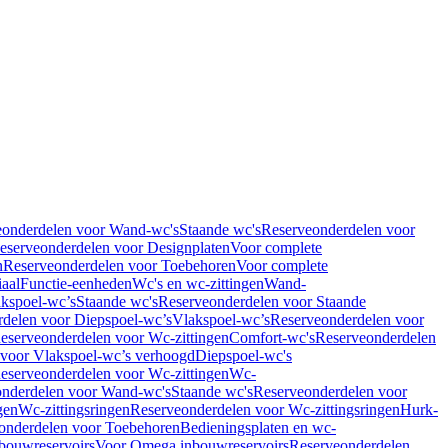
eonderdelen voor Wand-wc's
Staande wc's
Reserveonderdelen voor
eserveonderdelen voor Designplaten
Voor complete
n
Reserveonderdelen voor Toebehoren
Voor complete
iaal
Functie-eenheden
Wc's en wc-zittingen
Wand-
kspoel-wc’s
Staande wc's
Reserveonderdelen voor Staande
delen voor Diepspoel-wc’s
Vlakspoel-wc’s
Reserveonderdelen voor
eserveonderdelen voor Wc-zittingen
Comfort-wc's
Reserveonderdelen
 voor Vlakspoel-wc’s verhoogd
Diepspoel-wc's
eserveonderdelen voor Wc-zittingen
Wc-
nderdelen voor Wand-wc's
Staande wc's
Reserveonderdelen voor
gen
Wc-zittingsringen
Reserveonderdelen voor Wc-zittingsringen
Hurk-
onderdelen voor Toebehoren
Bedieningsplaten en wc-
bouwreservoirs
Voor Omega inbouwreservoirs
Reserveonderdelen