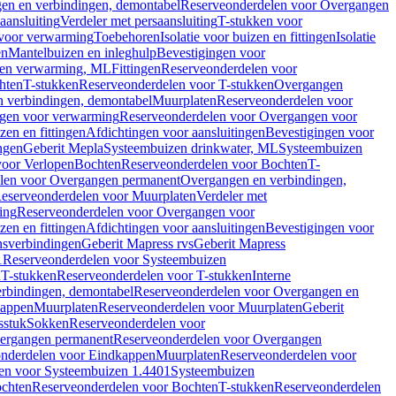
en en verbindingen, demontabel
Reserveonderdelen voor Overgangen
aansluiting
Verdeler met persaansluiting
T-stukken voor
voor verwarming
Toebehoren
Isolatie voor buizen en fittingen
Isolatie
en
Mantelbuizen en inleghulp
Bevestigingen voor
zen verwarming, ML
Fittingen
Reserveonderdelen voor
hten
T-stukken
Reserveonderdelen voor T-stukken
Overgangen
 verbindingen, demontabel
Muurplaten
Reserveonderdelen voor
gen voor verwarming
Reserveonderdelen voor Overgangen voor
zen en fittingen
Afdichtingen voor aansluitingen
Bevestigingen voor
ngen
Geberit Mepla
Systeembuizen drinkwater, ML
Systeembuizen
voor Verlopen
Bochten
Reserveonderdelen voor Bochten
T-
len voor Overgangen permanent
Overgangen en verbindingen,
eserveonderdelen voor Muurplaten
Verdeler met
ing
Reserveonderdelen voor Overgangen voor
zen en fittingen
Afdichtingen voor aansluitingen
Bevestigingen voor
ensverbindingen
Geberit Mapress rvs
Geberit Mapress
1
Reserveonderdelen voor Systeembuizen
n
T-stukken
Reserveonderdelen voor T-stukken
Interne
rbindingen, demontabel
Reserveonderdelen voor Overgangen en
kappen
Muurplaten
Reserveonderdelen voor Muurplaten
Geberit
sstuk
Sokken
Reserveonderdelen voor
ergangen permanent
Reserveonderdelen voor Overgangen
nderdelen voor Eindkappen
Muurplaten
Reserveonderdelen voor
en voor Systeembuizen 1.4401
Systeembuizen
chten
Reserveonderdelen voor Bochten
T-stukken
Reserveonderdelen