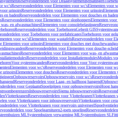
gsystemen
Reserveonderdelen voor Draagsystemen
Beplatingen
Toebeh
or wc's
Reserveonderdelen voor Elementen voor wc's
Elementen voor wa
voor urinoirs
Reserveonderdelen voor Elementen voor urinoirs
Element
es en baden
Reserveonderdelen voor Elementen voor douches en baden
s
Reserveonderdelen voor Elementen voor slophoppers
Elementen voor
 was- en afwasmachines
Elementen voor consolebelastingen
Reserveond
ebehoren
Reserveonderdelen voor Toebehoren
Geberit GIS
Systeemwan
eonderdelen voor Toebehoren voor prefabricages
Toebehoren voor gelui
ementen voor wc's
Elementen voor wastafels
Reserveonderdelen voor El
r Elementen voor urinoirs
Elementen voor douches met douchewandgo
heidingswanden
Reserveonderdelen voor Elementen voor douche-schei
wasmachines
Reserveonderdelen voor Elementen voor was- en afwasma
stallatiemodules
Reserveonderdelen voor Installatiemodules
Modules vo
behoren
Voor systeemwanden
Reserveonderdelen voor Voor systeemwa
menten
Elementen voor wc's
Reserveonderdelen voor Elementen voor wc
 urinoirs
Elementen voor douches
Reserveonderdelen voor Elementen 
tigingen
Opbouwreservoirs
Opbouwreservoirs voor wc's
Reserveonderde
 hangend
Reserveonderdelen voor Laag- en halfhoog hangend
Opbouwres
nderdelen voor Geplaatst
Spoelpijpen voor opbouwreservoirs
Hoog han
rstroombegrenzers
Inbouwreservoirs
Sigma inbouwreservoirs
Reserveond
len
Vlotterkranen
Reserveonderdelen voor Vlotterkranen
Vlotterkranen 
elen voor Vlotterkranen voor inbouwreservoirs
Vlotterkranen voor cera
onderdelen voor Vlotterkranen voor reservoirs universeel
Spoelventiele
rveonderdelen voor Spoelgarnituren
2-toets spoeling
Reserveonderdelen 
steembuizen ML
Systeembuizen verwarming ML
Systeembuizen SL
Fit