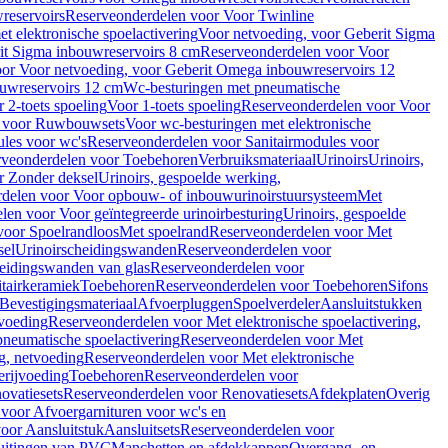
reservoirs
Reserveonderdelen voor Voor Twinline
 elektronische spoelactivering
Voor netvoeding, voor Geberit Sigma
it Sigma inbouwreservoirs 8 cm
Reserveonderdelen voor Voor
or Voor netvoeding, voor Geberit Omega inbouwreservoirs 12
ouwreservoirs 12 cm
Wc-besturingen met pneumatische
 2-toets spoeling
Voor 1-toets spoeling
Reserveonderdelen voor Voor
n voor Ruwbouwsets
Voor wc-besturingen met elektronische
ules voor wc's
Reserveonderdelen voor Sanitairmodules voor
rveonderdelen voor Toebehoren
Verbruiksmateriaal
Urinoirs
Urinoirs,
r Zonder deksel
Urinoirs, gespoelde werking,
delen voor Voor opbouw- of inbouwurinoirstuursysteem
Met
en voor Voor geïntegreerde urinoirbesturing
Urinoirs, gespoelde
voor Spoelrandloos
Met spoelrand
Reserveonderdelen voor Met
sel
Urinoirscheidingswanden
Reserveonderdelen voor
heidingswanden van glas
Reserveonderdelen voor
tairkeramiek
Toebehoren
Reserveonderdelen voor Toebehoren
Sifons
Bevestigingsmateriaal
Afvoerpluggen
Spoelverdeler
Aansluitstukken
tvoeding
Reserveonderdelen voor Met elektronische spoelactivering,
neumatische spoelactivering
Reserveonderdelen voor Met
ng, netvoeding
Reserveonderdelen voor Met elektronische
erijvoeding
Toebehoren
Reserveonderdelen voor
ovatiesets
Reserveonderdelen voor Renovatiesets
Afdekplaten
Overig
voor Afvoergarnituren voor wc's en
oor Aansluitstuk
Aansluitsets
Reserveonderdelen voor
uitingen van PVC
Manchetten en afdekkappen
Overgang- en