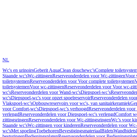
NL
Wc's en urinoirs
Geberit AquaClean douchewc’s
Complete toiletsyste
Staande wc's
Wc-zittingen
Reserveonderdelen voor Wc-zittingen
Voor 
toiletsystemen
Reserveonderdelen voor Voor complete toiletsystemen
V
toiletsystemen
Voor wc-zittingen
Reserveonderdelen voor Voor wc-zitt
wc's
Reserveonderdelen voor Wand-wc's
Diepspoel-wc’s
Reserveonder
wc's
Diepspoel-wc's voor opzet spoelreservoir
Reserveonderdelen voor
Vlakspoel-wc’s
Opbouwreservoirs voor wc's, van sanitairkeramiek
Gep
voor Comfort-wc's
Diepspoel-wc’s verhoogd
Reserveonderdelen voor
verlengd
Reserveonderdelen voor Diepspoel-wc's verlengd
Comfort wc
zittingsringen
Reserveonderdelen voor Wc-zittingsringen
Wc’s voor ki
Staande wc's
Wc-zittingen voor kinderen
Reserveonderdelen voor Wc-z
wc's
Met spoeling
Toebehoren
Bevestigingsmateriaal
Bidets
Wandbidets
besturingen
Bedieningsplaten
Reserveonderdelen voor Bedieningsplat