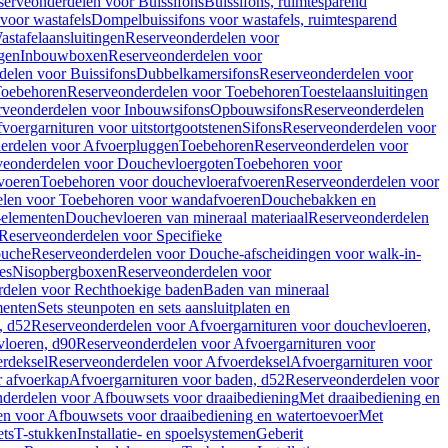
serveonderdelen voor Buissifons
Buissifons, ruimtesparend
voor wastafels
Dompelbuissifons voor wastafels, ruimtesparend
astafelaansluitingen
Reserveonderdelen voor
gen
Inbouwboxen
Reserveonderdelen voor
delen voor Buissifons
Dubbelkamersifons
Reserveonderdelen voor
oebehoren
Reserveonderdelen voor Toebehoren
Toestelaansluitingen
rveonderdelen voor Inbouwsifons
Opbouwsifons
Reserveonderdelen
oergarnituren voor uitstortgootstenen
Sifons
Reserveonderdelen voor
erdelen voor Afvoerpluggen
Toebehoren
Reserveonderdelen voor
veonderdelen voor Douchevloergoten
Toebehoren voor
voeren
Toebehoren voor douchevloerafvoeren
Reserveonderdelen voor
len voor Toebehoren voor wandafvoeren
Douchebakken en
-elementen
Douchevloeren van mineraal materiaal
Reserveonderdelen
Reserveonderdelen voor Specifieke
ouche
Reserveonderdelen voor Douche-afscheidingen voor walk-in-
es
Nisopbergboxen
Reserveonderdelen voor
delen voor Rechthoekige baden
Baden van mineraal
ementen
Sets steunpoten en sets aansluitplaten en
, d52
Reserveonderdelen voor Afvoergarnituren voor douchevloeren,
vloeren, d90
Reserveonderdelen voor Afvoergarnituren voor
rdeksel
Reserveonderdelen voor Afvoerdeksel
Afvoergarnituren voor
 afvoerkap
Afvoergarnituren voor baden, d52
Reserveonderdelen voor
derdelen voor Afbouwsets voor draaibediening
Met draaibediening en
n voor Afbouwsets voor draaibediening en watertoevoer
Met
ets
T-stukken
Installatie- en spoelsystemen
Geberit