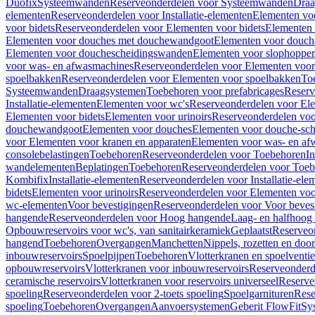
Duofix
Systeemwanden
Reserveonderdelen voor Systeemwanden
Draa
elementen
Reserveonderdelen voor Installatie-elementen
Elementen vo
voor bidets
Reserveonderdelen voor Elementen voor bidets
Elementen 
Elementen voor douches met douchewandgoot
Elementen voor douch
Elementen voor douchescheidingswanden
Elementen voor slophopper
voor was- en afwasmachines
Reserveonderdelen voor Elementen voor
spoelbakken
Reserveonderdelen voor Elementen voor spoelbakken
To
Systeemwanden
Draagsystemen
Toebehoren voor prefabricages
Reserv
Installatie-elementen
Elementen voor wc's
Reserveonderdelen voor El
Elementen voor bidets
Elementen voor urinoirs
Reserveonderdelen voo
douchewandgoot
Elementen voor douches
Elementen voor douche-sc
voor Elementen voor kranen en apparaten
Elementen voor was- en af
consolebelastingen
Toebehoren
Reserveonderdelen voor Toebehoren
In
wandelementen
Beplatingen
Toebehoren
Reserveonderdelen voor Toe
Kombifix
Installatie-elementen
Reserveonderdelen voor Installatie-ele
bidets
Elementen voor urinoirs
Reserveonderdelen voor Elementen voor
wc-elementen
Voor bevestigingen
Reserveonderdelen voor Voor beves
hangende
Reserveonderdelen voor Hoog hangende
Laag- en halfhoog
Opbouwreservoirs voor wc's, van sanitairkeramiek
Geplaatst
Reserveo
hangend
Toebehoren
Overgangen
Manchetten
Nippels, rozetten en doo
inbouwreservoirs
Spoelpijpen
Toebehoren
Vlotterkranen en spoelventie
opbouwreservoirs
Vlotterkranen voor inbouwreservoirs
Reserveonderd
ceramische reservoirs
Vlotterkranen voor reservoirs universeel
Reserve
spoeling
Reserveonderdelen voor 2-toets spoeling
Spoelgarnituren
Rese
spoeling
Toebehoren
Overgangen
Aanvoersystemen
Geberit FlowFit
Sy