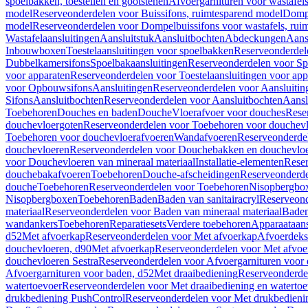
spoelbakken, toestellen en gootstenen
Afvoergarnituren voor wastafel
model
Reserveonderdelen voor Buissifons, ruimtesparend model
Dompe
model
Reserveonderdelen voor Dompelbuissifons voor wastafels, rui
Wastafelaansluitingen
Aansluitstuk
Aansluitbochten
Abdeckungen
Aans
Inbouwboxen
Toestelaansluitingen voor spoelbakken
Reserveonderdele
Dubbelkamersifons
Spoelbakaansluitingen
Reserveonderdelen voor Sp
voor apparaten
Reserveonderdelen voor Toestelaansluitingen voor app
voor Opbouwsifons
Aansluitingen
Reserveonderdelen voor Aansluitin
Sifons
Aansluitbochten
Reserveonderdelen voor Aansluitbochten
Aansl
Toebehoren
Douches en baden
Douche
Vloerafvoer voor douches
Rese
douchevloergoten
Reserveonderdelen voor Toebehoren voor douchev
Toebehoren voor douchevloerafvoeren
Wandafvoeren
Reserveonderde
douchevloeren
Reserveonderdelen voor Douchebakken en douchevlo
voor Douchevloeren van mineraal materiaal
Installatie-elementen
Reser
douchebakafvoeren
Toebehoren
Douche-afscheidingen
Reserveonderde
douche
Toebehoren
Reserveonderdelen voor Toebehoren
Nisopbergbo
Nisopbergboxen
Toebehoren
Baden
Baden van sanitairacryl
Reserveond
materiaal
Reserveonderdelen voor Baden van mineraal materiaal
Baden
wandankers
Toebehoren
Reparatiesets
Verdere toebehoren
Apparaataans
d52
Met afvoerkap
Reserveonderdelen voor Met afvoerkap
Afvoerdeks
douchevloeren, d90
Met afvoerkap
Reserveonderdelen voor Met afvoe
douchevloeren Sestra
Reserveonderdelen voor Afvoergarnituren voor 
Afvoergarnituren voor baden, d52
Met draaibediening
Reserveonderde
watertoevoer
Reserveonderdelen voor Met draaibediening en watertoe
drukbediening PushControl
Reserveonderdelen voor Met drukbedieni