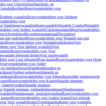
len voor Urinoirsifons
Spoelpijp- en
k
Aansluitbochten
Reserveonderdelen voor
Dubbele wastafels
Reserveonderdelen voor Dubbele
eonderdelen voor
or Onderbouwwastafels
Hoekwastafels
Wastafels Comfort
Wastafels
erdelen voor Andere wastafels
Uitstortgootsteen
Reserveonderdelen
ren
Afvoerdeksel
Bevestigingsmateriaal
Decoratieve
sets met onderkast
Reserveonderdelen voor Wastafel sets met
sten
Reserveonderdelen voor Wastafelonderkasten
Voor
delen voor Voor dubbele wastafels
Voor
stafels
Reserveonderdelen voor Voor
twastafel afgerond design
Voor opzetwastafel
elen voor Lage zijkasten
Hoge kasten
Reserveonderdelen voor Hoge
Reserveonderdelen voor Ander
n en indelingsboxen
Handdoekhouders en
actdozen
Verdere toebehoren
Spiegels en
egelkasten
Reserveonderdelen voor Spiegelkasten
Met geïntegreerde
ranen
Reserveonderdelen voor Kranen
Staande montage,
 batterijvoeding
Staande montage,
or Staande montage, eenhandelmengkraan
Wandmontage,
jvoeding
Wandmontage, generatorvoeding
Reserveonderdelen voor
 kranen
Reserveonderdelen voor Andere kranen
Voor gebruik
voor Voor wastafelkranen
Toestelaansluitingen voor wastafels,