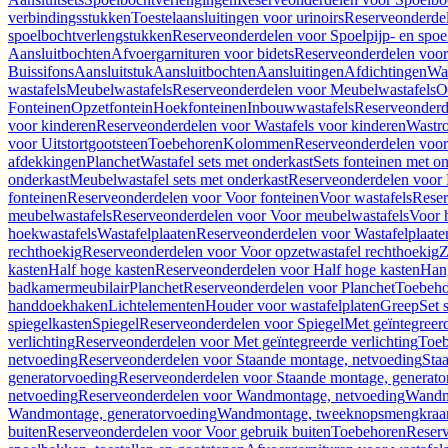
verbindingsstukken
Toestelaansluitingen voor urinoirs
Reserveonderdel
spoelbochtverlengstukken
Reserveonderdelen voor Spoelpijp- en spoe
Aansluitbochten
Afvoergarnituren voor bidets
Reserveonderdelen voor 
Buissifons
Aansluitstuk
Aansluitbochten
Aansluitingen
Afdichtingen
Was
wastafels
Meubelwastafels
Reserveonderdelen voor Meubelwastafels
O
Fonteinen
Opzetfontein
Hoekfonteinen
Inbouwwastafels
Reserveonderd
voor kinderen
Reserveonderdelen voor Wastafels voor kinderen
Wastr
voor Uitstortgootsteen
Toebehoren
Kolommen
Reserveonderdelen vo
afdekkingen
Planchet
Wastafel sets met onderkast
Sets fonteinen met o
onderkast
Meubelwastafel sets met onderkast
Reserveonderdelen voor 
fonteinen
Reserveonderdelen voor Voor fonteinen
Voor wastafels
Reser
meubelwastafels
Reserveonderdelen voor Voor meubelwastafels
Voor 
hoekwastafels
Wastafelplaaten
Reserveonderdelen voor Wastafelplaate
rechthoekig
Reserveonderdelen voor Voor opzetwastafel rechthoekig
Z
kasten
Half hoge kasten
Reserveonderdelen voor Half hoge kasten
Han
badkamermeubilair
Planchet
Reserveonderdelen voor Planchet
Toebeho
handdoekhaken
Lichtelementen
Houder voor wastafelplaten
Greep
Set 
spiegelkasten
Spiegel
Reserveonderdelen voor Spiegel
Met geïntegreerd
verlichting
Reserveonderdelen voor Met geïntegreerde verlichting
Toeb
netvoeding
Reserveonderdelen voor Staande montage, netvoeding
Sta
generatorvoeding
Reserveonderdelen voor Staande montage, generato
netvoeding
Reserveonderdelen voor Wandmontage, netvoeding
Wandmo
Wandmontage, generatorvoeding
Wandmontage, tweeknopsmengkraa
buiten
Reserveonderdelen voor Voor gebruik buiten
Toebehoren
Reser