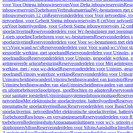
voor Voor Omega inbouwreservoirs
Voor Delta inbouwreservoirs
Rese
inbouwreservoirs
Toebehoren
Verbruiksmateriaal
Wc-besturingen met el
inbouwreservoirs 12 cm
Reserveonderdelen voor Voor netvoeding, vo
netvoeding, voor Geberit Sigma inbouwreservoirs 8 cm
Voor netvoedi
cm
Voor batterijvoeding, voor Geberit Sigma inbouwreservoirs 12 cm
spoelactivering
Reserveonderdelen voor Wc-besturingen met pneumati
1-toets spoeling
Toebehoren voor wc-besturingen
Reserveonderdelen v
spoelactivering
Reserveonderdelen voor Voor wc-besturingen met elekt
wc's
Voor wand-wc's
Reserveonderdelen voor Voor wand-wc's
Voor st
gespoelde werking, met spoelrand
Reserveonderdelen voor Urinoirs, 
spoelrandloos
Reserveonderdelen voor Urinoirs, gespoelde werking, s
geïntegreerde urinoirbesturing
Reserveonderdelen voor Met geïntegreer
werking, met / voor wc-deksel
Reserveonderdelen voor Urinoirs, gesp
spoelrand
Urinoirs waterloze werking
Reserveonderdelen voor Urinoir
Urinoirscheidingswanden
Urinoirscheidingswanden van kunststof
Rese
Urinoirscheidingswanden van glas
Urinoirscheidingswanden van sanit
en sifontoebehoren
Spoelpijpen, spoelbochten en adapters
Reserveonde
voor sanitaire toestellen
Urinoirstuursystemen
Inbouwmontage
Reserve
netvoeding
Met elektronische spoelactivering, batterijvoeding
Reserveo
pneumatische spoelactivering
Basic
Reserveonderdelen voor Basic
Op
spoelactivering, netvoeding
Met elektronische spoelactivering, batteri
Toebehoren
Ruwbouw- en vervangingssets
Reserveonderdelen voor R
toebehoren
Bedieningshulp
Apparaataansluitingen voor wc's, urinoirs 
slophoppers
Sifons
Reserveonderdelen voor Sifons
Aansluitbochten
Res
Aansluitsets
Spoelbochtverlengingen
Reserveonderdelen voor Spoelbo