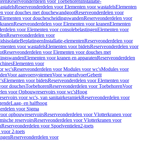
oren
Reserveonderdelen voor Toebehoren
Installatie-
stafels
Reserveonderdelen voor Elementen voor wastafels
Elementen
en voor douches met douchewandgoot
Reserveonderdelen voor
Elementen voor douchescheidingswanden
Reserveonderdelen voor
 kranen
Reserveonderdelen voor Elementen voor kranen
Elementen
erdelen voor Elementen voor consolebelastingen
Elementen voor
den
Reserveonderdelen voor
dsisolatie
Beplatingen
Installatie-elementen
Reserveonderdelen voor
ementen voor wastafels
Elementen voor bidets
Reserveonderdelen voor
ot
Reserveonderdelen voor Elementen voor douches met
dingswanden
Elementen voor kranen en apparaten
Reserveonderdelen
chines
Elementen voor
or wc's
Reserveonderdelen voor Modules voor wc's
Modules voor
nden
Voor aanvoersystemen
Voor waterafvoer
Geberit
's
Elementen voor bidets
Reserveonderdelen voor Elementen voor
voor douches
Toebehoren
Reserveonderdelen voor Toebehoren
Voor
len voor Opbouwreservoirs voor wc's
Hoog
ervoirs voor wc's, van sanitairkeramiek
Reserveonderdelen voor
gende
Laag- en halfhoog
erdelen voor Sigma
voor opbouwreservoirs
Reserveonderdelen voor Vlotterkranen voor
mische reservoirs
Reserveonderdelen voor Vlotterkranen voor
n
Reserveonderdelen voor Spoelventielen
2-toets
voor 2-toets
tingen
Reserveonderdelen voor