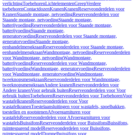
verlichting
Toebehoren
Lichtelementen
Greep
Verdere
toebehoren
Contactdozen
Kranen
Kranen
Reserveonderdelen voor
Kranen
Staande montage, netvoeding
Reserveonderdelen voor
Staande montage, netvoeding
Staande montage,
batterijvoeding
Reserveonderdelen voor Staande montage,
batterijvoeding
Staande montage,
generatorvoeding
Reserveonderdelen voor Staande montage,
generatorvoeding
Staande montage,
eenhandelmengkraan
Reserveonderdelen voor Staande montage,
eenhandelmengkraan
Wandmontage, netvoeding
Reserveonderdelen
voor Wandmontage, netvoeding
Wandmontage,
batterijvoeding
Reserveonderdelen voor Wandmontage,
batterijvoeding
Wandmontage, generatorvoeding
Reserveonderdelen
voor Wandmontage, generatorvoeding
Wandmontage,
tweeknopsmengkraan
Reserveonderdelen voor Wandmontage,
tweeknopsmengkraan
Andere kranen
Reserveonderdelen voor
Andere kranen
Voor gebruik buiten
Reserveonderdelen voor Voor
gebruik buiten
Toebehoren
Reserveonderdelen voor Toebehoren
Voor
wastafelkranen
Reserveonderdelen voor Voor
wastafelkranen
Toestelaansluitingen voor wastafels, spoelbakken,
toestellen en gootstenen
Afvoergarnituren voor
wastafels
Reserveonderdelen voor Afvoergarnituren voor
wastafels
Buissifons
Reserveonderdelen voor Buissifons
Buissifons,
ruimtesparend model
Reserveonderdelen voor Buissifons,
ruimtesparend model
Dompelbuissifons voor