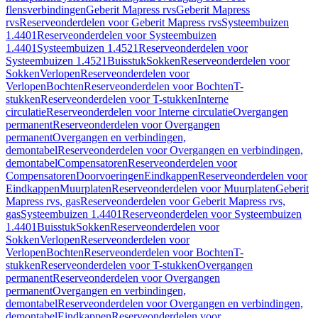
flensverbindingen
Geberit Mapress rvs
Geberit Mapress
rvs
Reserveonderdelen voor Geberit Mapress rvs
Systeembuizen
1.4401
Reserveonderdelen voor Systeembuizen
1.4401
Systeembuizen 1.4521
Reserveonderdelen voor
Systeembuizen 1.4521
Buisstuk
Sokken
Reserveonderdelen voor
Sokken
Verlopen
Reserveonderdelen voor
Verlopen
Bochten
Reserveonderdelen voor Bochten
T-
stukken
Reserveonderdelen voor T-stukken
Interne
circulatie
Reserveonderdelen voor Interne circulatie
Overgangen
permanent
Reserveonderdelen voor Overgangen
permanent
Overgangen en verbindingen,
demontabel
Reserveonderdelen voor Overgangen en verbindingen,
demontabel
Compensatoren
Reserveonderdelen voor
Compensatoren
Doorvoeringen
Eindkappen
Reserveonderdelen voor
Eindkappen
Muurplaten
Reserveonderdelen voor Muurplaten
Geberit
Mapress rvs, gas
Reserveonderdelen voor Geberit Mapress rvs,
gas
Systeembuizen 1.4401
Reserveonderdelen voor Systeembuizen
1.4401
Buisstuk
Sokken
Reserveonderdelen voor
Sokken
Verlopen
Reserveonderdelen voor
Verlopen
Bochten
Reserveonderdelen voor Bochten
T-
stukken
Reserveonderdelen voor T-stukken
Overgangen
permanent
Reserveonderdelen voor Overgangen
permanent
Overgangen en verbindingen,
demontabel
Reserveonderdelen voor Overgangen en verbindingen,
demontabel
Eindkappen
Reserveonderdelen voor