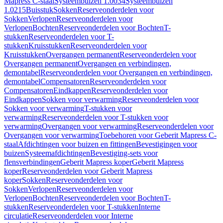
Mapress C-staal
Systeembuizen 1.0034
Systeembuizen
1.0215
Buisstuk
Sokken
Reserveonderdelen voor
Sokken
Verlopen
Reserveonderdelen voor
Verlopen
Bochten
Reserveonderdelen voor Bochten
T-
stukken
Reserveonderdelen voor T-
stukken
Kruisstukken
Reserveonderdelen voor
Kruisstukken
Overgangen permanent
Reserveonderdelen voor
Overgangen permanent
Overgangen en verbindingen,
demontabel
Reserveonderdelen voor Overgangen en verbindingen,
demontabel
Compensatoren
Reserveonderdelen voor
Compensatoren
Eindkappen
Reserveonderdelen voor
Eindkappen
Sokken voor verwarming
Reserveonderdelen voor
Sokken voor verwarming
T-stukken voor
verwarming
Reserveonderdelen voor T-stukken voor
verwarming
Overgangen voor verwarming
Reserveonderdelen voor
Overgangen voor verwarming
Toebehoren voor Geberit Mapress C-
staal
Afdichtingen voor buizen en fittingen
Bevestigingen voor
buizen
Systeemafdichtingen
Bevestiging-sets voor
flensverbindingen
Geberit Mapress koper
Geberit Mapress
koper
Reserveonderdelen voor Geberit Mapress
koper
Sokken
Reserveonderdelen voor
Sokken
Verlopen
Reserveonderdelen voor
Verlopen
Bochten
Reserveonderdelen voor Bochten
T-
stukken
Reserveonderdelen voor T-stukken
Interne
circulatie
Reserveonderdelen voor Interne