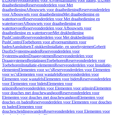
d52
Reserveonderdelen voor Afvoergarnituren voor baden, d52
Met
draaibediening
Reserveonderdelen voor Met
draaibediening
Afbouwsets voor draaibediening
Reserveonderdelen
voor Afbouwsets voor draaibediening
Met draaibediening en
watertoevoer
Reserveonderdelen voor Met draaibediening en
watertoevoer
Afbouwsets voor draaibediening en
watertoevoer
Reserveonderdelen voor Afbouwsets voor
draaibediening en watertoevoer
Met drukbediening
PushControl
Reserveonderdelen voor Met drukbediening
PushControl
Toebehoren voor afvoergarnituren voor
baden
Aansluitsets
T-stukken
Installatie- en spoelsystemen
Geberit
Duofix
Systeemwanden
Reserveonderdelen voor
Systeemwanden
Draagsystemen
Reserveonderdelen voor
Draagsystemen
Beplatingen
Toebehoren
Reserveonderdelen voor
Toebehoren
Installatie-elementen
Reserveonderdelen voor Installatie-
elementen
Elementen voor wc's
Reserveonderdelen voor Elementen
voor wc's
Elementen voor wastafels
Reserveonderdelen voor
Elementen voor wastafels
Elementen voor bidets
Reserveonderdelen
voor Elementen voor bidets
Elementen voor
urinoirs
Reserveonderdelen voor Elementen voor urinoirs
Elementen
voor douches met douchewandgoot
Reserveonderdelen voor
Elementen voor douches met douchewandgoot
Elementen voor
douches en baden
Reserveonderdelen voor Elementen voor douches
en baden
Elementen voor
douchescheidingswanden
Reserveonderdelen voor Elementen voor