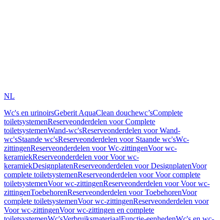
NL
Wc's en urinoirs
Geberit AquaClean douchewc’s
Complete
toiletsystemen
Reserveonderdelen voor Complete
toiletsystemen
Wand-wc's
Reserveonderdelen voor Wand-
wc's
Staande wc's
Reserveonderdelen voor Staande wc's
Wc-
zittingen
Reserveonderdelen voor Wc-zittingen
Voor wc-
keramiek
Reserveonderdelen voor Voor wc-
keramiek
Designplaten
Reserveonderdelen voor Designplaten
Voor
complete toiletsystemen
Reserveonderdelen voor Voor complete
toiletsystemen
Voor wc-zittingen
Reserveonderdelen voor Voor wc-
zittingen
Toebehoren
Reserveonderdelen voor Toebehoren
Voor
complete toiletsystemen
Voor wc-zittingen
Reserveonderdelen voor
Voor wc-zittingen
Voor wc-zittingen en complete
toiletsystemen
Wc's
Verbruiksmateriaal
Functie-eenheden
Wc's en wc-