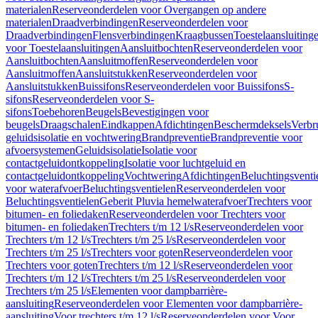
materialen
Reserveonderdelen voor Overgangen op andere
materialen
Draadverbindingen
Reserveonderdelen voor
Draadverbindingen
Flensverbindingen
Kraagbussen
Toestelaansluiting
voor Toestelaansluitingen
Aansluitbochten
Reserveonderdelen voor
Aansluitbochten
Aansluitmoffen
Reserveonderdelen voor
Aansluitmoffen
Aansluitstukken
Reserveonderdelen voor
Aansluitstukken
Buissifons
Reserveonderdelen voor Buissifons
S-
sifons
Reserveonderdelen voor S-
sifons
Toebehoren
Beugels
Bevestigingen voor
beugels
Draagschalen
Eindkappen
Afdichtingen
Beschermdeksels
Verbr
geluidsisolatie en vochtwering
Brandpreventie
Brandpreventie voor
afvoersystemen
Geluidsisolatie
Isolatie voor
contactgeluidontkoppeling
Isolatie voor luchtgeluid en
contactgeluidontkoppeling
Vochtwering
Afdichtingen
Beluchtingsventi
voor waterafvoer
Beluchtingsventielen
Reserveonderdelen voor
Beluchtingsventielen
Geberit Pluvia hemelwaterafvoer
Trechters voor
bitumen- en foliedaken
Reserveonderdelen voor Trechters voor
bitumen- en foliedaken
Trechters t/m 12 l/s
Reserveonderdelen voor
Trechters t/m 12 l/s
Trechters t/m 25 l/s
Reserveonderdelen voor
Trechters t/m 25 l/s
Trechters voor goten
Reserveonderdelen voor
Trechters voor goten
Trechters t/m 12 l/s
Reserveonderdelen voor
Trechters t/m 12 l/s
Trechters t/m 25 l/s
Reserveonderdelen voor
Trechters t/m 25 l/s
Elementen voor dampbarrière-
aansluiting
Reserveonderdelen voor Elementen voor dampbarrière-
aansluiting
Voor trechters t/m 12 l/s
Reserveonderdelen voor Voor