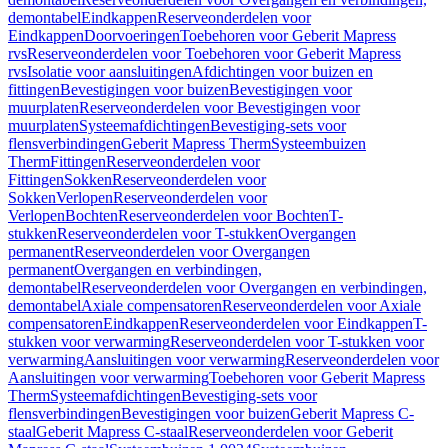
demontabel
Eindkappen
Reserveonderdelen voor
Eindkappen
Doorvoeringen
Toebehoren voor Geberit Mapress
rvs
Reserveonderdelen voor Toebehoren voor Geberit Mapress
rvs
Isolatie voor aansluitingen
Afdichtingen voor buizen en
fittingen
Bevestigingen voor buizen
Bevestigingen voor
muurplaten
Reserveonderdelen voor Bevestigingen voor
muurplaten
Systeemafdichtingen
Bevestiging-sets voor
flensverbindingen
Geberit Mapress Therm
Systeembuizen
Therm
Fittingen
Reserveonderdelen voor
Fittingen
Sokken
Reserveonderdelen voor
Sokken
Verlopen
Reserveonderdelen voor
Verlopen
Bochten
Reserveonderdelen voor Bochten
T-
stukken
Reserveonderdelen voor T-stukken
Overgangen
permanent
Reserveonderdelen voor Overgangen
permanent
Overgangen en verbindingen,
demontabel
Reserveonderdelen voor Overgangen en verbindingen,
demontabel
Axiale compensatoren
Reserveonderdelen voor Axiale
compensatoren
Eindkappen
Reserveonderdelen voor Eindkappen
T-
stukken voor verwarming
Reserveonderdelen voor T-stukken voor
verwarming
Aansluitingen voor verwarming
Reserveonderdelen voor
Aansluitingen voor verwarming
Toebehoren voor Geberit Mapress
Therm
Systeemafdichtingen
Bevestiging-sets voor
flensverbindingen
Bevestigingen voor buizen
Geberit Mapress C-
staal
Geberit Mapress C-staal
Reserveonderdelen voor Geberit