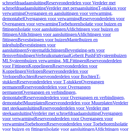
schroefdraadaansluiting
Reserveonderdelen voor Verdeler met
schroefdraadaansluiting
Verdeler met persaansluiting
T-stukken voor
verwarming
Overgangen en aansluitingen voor verwarming,
demontabel
Overgangen voor verwarming
Reserveonderdelen voor
Overgangen voor verwarming
Toebehoren
Isolatie voor buizen en
fittingen
Isolatie voor aansluitingen
Afdichtingen voor buizen en
fittingen
Afdichtingen voor aansluitingen
Afdichtingen voor
fittingen
Bevestigingen voor buizen
Mantelbuizen en
inleghulp
Bevestigingen voor
aansluitingen
Systeemafdichtingen
Bevestiging-sets voor
flensverbindingen
Verbruiksmateriaal
Geberit PushFit
Systeembuizen
ML
Systeembuizen verwarming, ML
Fittingen
Reserveonderdelen
voor Fittingen
Koppelingen
Reserveonderdelen voor
Koppelingen
Verlopen
Reserveonderdelen voor
Verlopen
Bochten
Reserveonderdelen voor Bochten
T-
stukken
Reserveonderdelen voor T-stukken
Overgangen
permanent
Reserveonderdelen voor Overgangen
permanent
Overgangen en verbindingen,
demontabel
Reserveonderdelen voor Overgangen en verbindingen,
demontabel
Muurplaten
Reserveonderdelen voor Muurplaten
Verdeler
met steekaansluiting
Reserveonderdelen voor Verdeler met
steekaansluiting
Verdeler met schroefdraadaansluiting
Overgangen
voor verwarming
Reserveonderdelen voor Overgangen voor
verwarming
Toebehoren
Reserveonderdelen voor Toebehoren
Isolatie
voor buizen en fittingen
Isolatie voor aansluitingen
Afdichtingen voor