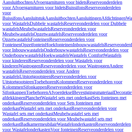
Aansluitbochten
Afvoergarnituren voor bidets
Reserveonderdelen
voor Afvoergarnituren voor bidets
Buissifons
Reserveonderdelen
voor
Buissifons
Aansluitstuk
Aansluitbochten
Aansluitingen
Afdichtingen
Was
voor Wastafels
Dubbele wastafels
Reserveonderdelen voor Dubbele
wastafels
Meubelwastafels
Reserveonderdelen voor
Meubelwastafels
Opzetwastafels
Reserveonderdelen voor
Opzetwastafels
Fonteinen
Reserveonderdelen voor
Fonteinen
Opzetfontein
Hoekfonteinen
Inbouwwastafels
Reserveonderd
voor Inbouwwastafels
Onderbouwwastafels
Reserveonderdelen voor
Onderbouwwastafels
Hoekwastafels
Wastafels Comfort
Wastafels
voor kinderen
Reserveonderdelen voor Wastafels voor
kinderen
Wastroggen
Reserveonderdelen voor Wastroggen
Andere
wastafels
Reserveonderdelen voor Andere
wastafels
Uitstortgootsteen
Reserveonderdelen voor
Uitstortgootsteen
Toebehoren
Kolommen
Reserveonderdelen voor
Kolommen
Sifonkappen
Reserveonderdelen voor
Sifonkappen
Toebehoren
Afvoerdeksel
Bevestigingsmateriaal
Decorati
afdekkingen
Planchet
Wastafel sets met onderkast
Sets fonteinen met
onderkast
Reserveonderdelen voor Sets fonteinen met
onderkast
Wastafel sets met onderkast
Reserveonderdelen voor
Wastafel sets met onderkast
Meubelwastafel sets met
onderkast
Reserveonderdelen voor Meubelwastafel sets met
onderkast
Badkamermeubilair
Wastafelonderkasten
Reserveonderdelen
voor Wastafelonderkasten
Voor fonteinen
Reserveonderdelen voor