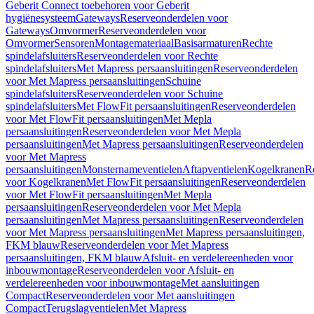
Geberit Connect toebehoren voor Geberit
hygiënesysteem
Gateways
Reserveonderdelen voor
Gateways
Omvormer
Reserveonderdelen voor
Omvormer
Sensoren
Montagemateriaal
Basisarmaturen
Rechte
spindelafsluiters
Reserveonderdelen voor Rechte
spindelafsluiters
Met Mapress persaansluitingen
Reserveonderdelen
voor Met Mapress persaansluitingen
Schuine
spindelafsluiters
Reserveonderdelen voor Schuine
spindelafsluiters
Met FlowFit persaansluitingen
Reserveonderdelen
voor Met FlowFit persaansluitingen
Met Mepla
persaansluitingen
Reserveonderdelen voor Met Mepla
persaansluitingen
Met Mapress persaansluitingen
Reserveonderdelen
voor Met Mapress
persaansluitingen
Monsternameventielen
Aftapventielen
Kogelkranen
R
voor Kogelkranen
Met FlowFit persaansluitingen
Reserveonderdelen
voor Met FlowFit persaansluitingen
Met Mepla
persaansluitingen
Reserveonderdelen voor Met Mepla
persaansluitingen
Met Mapress persaansluitingen
Reserveonderdelen
voor Met Mapress persaansluitingen
Met Mapress persaansluitingen,
FKM blauw
Reserveonderdelen voor Met Mapress
persaansluitingen, FKM blauw
Afsluit- en verdelereenheden voor
inbouwmontage
Reserveonderdelen voor Afsluit- en
verdelereenheden voor inbouwmontage
Met aansluitingen
Compact
Reserveonderdelen voor Met aansluitingen
Compact
Terugslagventielen
Met Mapress