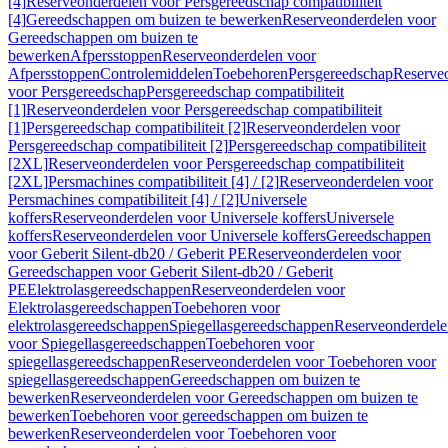
[4]
Reserveonderdelen voor Persgereedschap compatibiliteit
[4]
Gereedschappen om buizen te bewerken
Reserveonderdelen voor
Gereedschappen om buizen te
bewerken
Afpersstoppen
Reserveonderdelen voor
Afpersstoppen
Controlemiddelen
Toebehoren
Persgereedschap
Reserve
voor Persgereedschap
Persgereedschap compatibiliteit
[1]
Reserveonderdelen voor Persgereedschap compatibiliteit
[1]
Persgereedschap compatibiliteit [2]
Reserveonderdelen voor
Persgereedschap compatibiliteit [2]
Persgereedschap compatibiliteit
[2XL]
Reserveonderdelen voor Persgereedschap compatibiliteit
[2XL]
Persmachines compatibiliteit [4] / [2]
Reserveonderdelen voor
Persmachines compatibiliteit [4] / [2]
Universele
koffers
Reserveonderdelen voor Universele koffers
Universele
koffers
Reserveonderdelen voor Universele koffers
Gereedschappen
voor Geberit Silent-db20 / Geberit PE
Reserveonderdelen voor
Gereedschappen voor Geberit Silent-db20 / Geberit
PE
Elektrolasgereedschappen
Reserveonderdelen voor
Elektrolasgereedschappen
Toebehoren voor
elektrolasgereedschappen
Spiegellasgereedschappen
Reserveonderdele
voor Spiegellasgereedschappen
Toebehoren voor
spiegellasgereedschappen
Reserveonderdelen voor Toebehoren voor
spiegellasgereedschappen
Gereedschappen om buizen te
bewerken
Reserveonderdelen voor Gereedschappen om buizen te
bewerken
Toebehoren voor gereedschappen om buizen te
bewerken
Reserveonderdelen voor Toebehoren voor