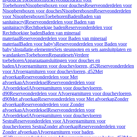
Toebehoren
Nisopbergboxen voor douches
Reserveonderdelen voor
Nisopbergboxen voor douches
Nisopbergboxen
Reserveonderdelen
voor Nisopbergboxen
Toebehoren
Baden
Baden van
sanitairacryl
Reserveonderdelen voor Baden van
sanitairacryl
Rechthoekige baden
Reserveonderdelen voor
Rechthoekige baden
Baden van mineraal
materiaal
Reserveonderdelen voor Baden van mineraal
materiaal
Baden voor baby's
Reserveonderdelen voor Baden voor
baby's
Installatie-elementen
Sets steunpoten en sets aansluitplaten en
wandankers
Toebehoren
Reparatiesets
Verdere
toebehoren
Apparaataansluitingen voor douches en
baden
Afvoergarnituren voor douchevloeren, d52
Reserveonderdelen
voor Afvoergarnituren voor douchevloeren, d52
Met
afvoerkap
Reserveonderdelen voor Met
afvoerkap
Afvoerdeksel
Reserveonderdelen voor
Afvoerdeksel
Afvoergarnituren voor douchevloeren,
d90
Reserveonderdelen voor Afvoergarnituren voor douchevloeren,
d90
Met afvoerkap
Reserveonderdelen voor Met afvoerkap
Zonder
afvoerkap
Reserveonderdelen voor Zonder
afvoerkap
Afvoerdeksel
Reserveonderdelen voor
Afvoerdeksel
Afvoergarnituren voor douchevloeren
Sestra
Reserveonderdelen voor Afvoergarnituren voor
douchevloeren Sestra
Zonder afvoerkap
Reserveonderdelen voor
Zonder afvoerkap
Afvoergarnituren voor baden,