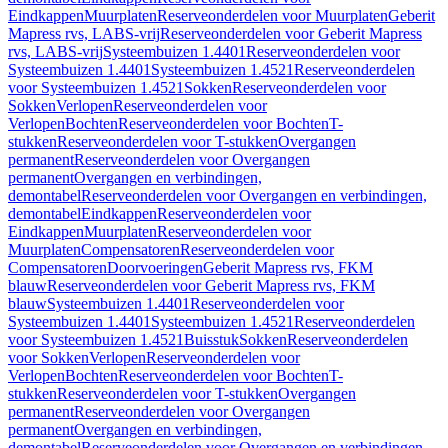
Eindkappen
Muurplaten
Reserveonderdelen voor Muurplaten
Geberit
Mapress rvs, LABS-vrij
Reserveonderdelen voor Geberit Mapress
rvs, LABS-vrij
Systeembuizen 1.4401
Reserveonderdelen voor
Systeembuizen 1.4401
Systeembuizen 1.4521
Reserveonderdelen
voor Systeembuizen 1.4521
Sokken
Reserveonderdelen voor
Sokken
Verlopen
Reserveonderdelen voor
Verlopen
Bochten
Reserveonderdelen voor Bochten
T-
stukken
Reserveonderdelen voor T-stukken
Overgangen
permanent
Reserveonderdelen voor Overgangen
permanent
Overgangen en verbindingen,
demontabel
Reserveonderdelen voor Overgangen en verbindingen,
demontabel
Eindkappen
Reserveonderdelen voor
Eindkappen
Muurplaten
Reserveonderdelen voor
Muurplaten
Compensatoren
Reserveonderdelen voor
Compensatoren
Doorvoeringen
Geberit Mapress rvs, FKM
blauw
Reserveonderdelen voor Geberit Mapress rvs, FKM
blauw
Systeembuizen 1.4401
Reserveonderdelen voor
Systeembuizen 1.4401
Systeembuizen 1.4521
Reserveonderdelen
voor Systeembuizen 1.4521
Buisstuk
Sokken
Reserveonderdelen
voor Sokken
Verlopen
Reserveonderdelen voor
Verlopen
Bochten
Reserveonderdelen voor Bochten
T-
stukken
Reserveonderdelen voor T-stukken
Overgangen
permanent
Reserveonderdelen voor Overgangen
permanent
Overgangen en verbindingen,
demontabel
Reserveonderdelen voor Overgangen en verbindingen,