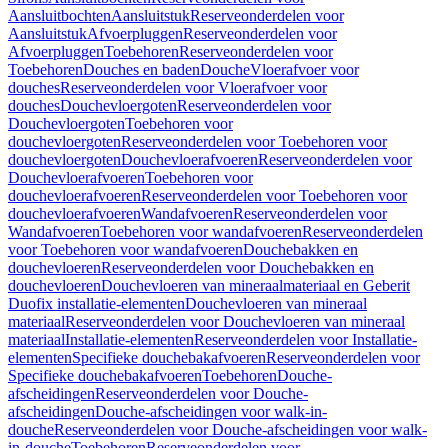
Aansluitbochten
Aansluitstuk
Reserveonderdelen voor
Aansluitstuk
Afvoerpluggen
Reserveonderdelen voor
Afvoerpluggen
Toebehoren
Reserveonderdelen voor
Toebehoren
Douches en baden
Douche
Vloerafvoer voor
douches
Reserveonderdelen voor Vloerafvoer voor
douches
Douchevloergoten
Reserveonderdelen voor
Douchevloergoten
Toebehoren voor
douchevloergoten
Reserveonderdelen voor Toebehoren voor
douchevloergoten
Douchevloerafvoeren
Reserveonderdelen voor
Douchevloerafvoeren
Toebehoren voor
douchevloerafvoeren
Reserveonderdelen voor Toebehoren voor
douchevloerafvoeren
Wandafvoeren
Reserveonderdelen voor
Wandafvoeren
Toebehoren voor wandafvoeren
Reserveonderdelen
voor Toebehoren voor wandafvoeren
Douchebakken en
douchevloeren
Reserveonderdelen voor Douchebakken en
douchevloeren
Douchevloeren van mineraalmateriaal en Geberit
Duofix installatie-elementen
Douchevloeren van mineraal
materiaal
Reserveonderdelen voor Douchevloeren van mineraal
materiaal
Installatie-elementen
Reserveonderdelen voor Installatie-
elementen
Specifieke douchebakafvoeren
Reserveonderdelen voor
Specifieke douchebakafvoeren
Toebehoren
Douche-
afscheidingen
Reserveonderdelen voor Douche-
afscheidingen
Douche-afscheidingen voor walk-in-
douche
Reserveonderdelen voor Douche-afscheidingen voor walk-
in-douche
Toebehoren
Reserveonderdelen voor