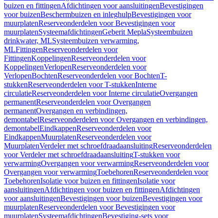
buizen en fittingen
Afdichtingen voor aansluitingen
Bevestigingen
voor buizen
Beschermbuizen en inleghulp
Bevestigingen voor
muurplaten
Reserveonderdelen voor Bevestigingen voor
muurplaten
Systeemafdichtingen
Geberit Mepla
Systeembuizen
drinkwater, ML
Systeembuizen verwarming,
ML
Fittingen
Reserveonderdelen voor
Fittingen
Koppelingen
Reserveonderdelen voor
Koppelingen
Verlopen
Reserveonderdelen voor
Verlopen
Bochten
Reserveonderdelen voor Bochten
T-
stukken
Reserveonderdelen voor T-stukken
Interne
circulatie
Reserveonderdelen voor Interne circulatie
Overgangen
permanent
Reserveonderdelen voor Overgangen
permanent
Overgangen en verbindingen,
demontabel
Reserveonderdelen voor Overgangen en verbindingen,
demontabel
Eindkappen
Reserveonderdelen voor
Eindkappen
Muurplaten
Reserveonderdelen voor
Muurplaten
Verdeler met schroefdraadaansluiting
Reserveonderdelen
voor Verdeler met schroefdraadaansluiting
T-stukken voor
verwarming
Overgangen voor verwarming
Reserveonderdelen voor
Overgangen voor verwarming
Toebehoren
Reserveonderdelen voor
Toebehoren
Isolatie voor buizen en fittingen
Isolatie voor
aansluitingen
Afdichtingen voor buizen en fittingen
Afdichtingen
voor aansluitingen
Bevestigingen voor buizen
Bevestigingen voor
muurplaten
Reserveonderdelen voor Bevestigingen voor
muurplaten
Systeemafdichtingen
Bevestiging-sets voor