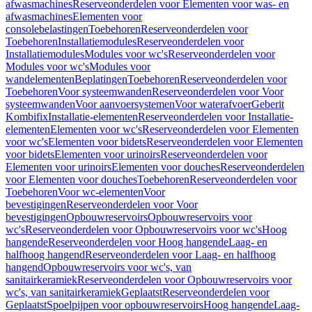
afwasmachines
Reserveonderdelen voor Elementen voor was- en
afwasmachines
Elementen voor
consolebelastingen
Toebehoren
Reserveonderdelen voor
Toebehoren
Installatiemodules
Reserveonderdelen voor
Installatiemodules
Modules voor wc's
Reserveonderdelen voor
Modules voor wc's
Modules voor
wandelementen
Beplatingen
Toebehoren
Reserveonderdelen voor
Toebehoren
Voor systeemwanden
Reserveonderdelen voor Voor
systeemwanden
Voor aanvoersystemen
Voor waterafvoer
Geberit
Kombifix
Installatie-elementen
Reserveonderdelen voor Installatie-
elementen
Elementen voor wc's
Reserveonderdelen voor Elementen
voor wc's
Elementen voor bidets
Reserveonderdelen voor Elementen
voor bidets
Elementen voor urinoirs
Reserveonderdelen voor
Elementen voor urinoirs
Elementen voor douches
Reserveonderdelen
voor Elementen voor douches
Toebehoren
Reserveonderdelen voor
Toebehoren
Voor wc-elementen
Voor
bevestigingen
Reserveonderdelen voor Voor
bevestigingen
Opbouwreservoirs
Opbouwreservoirs voor
wc's
Reserveonderdelen voor Opbouwreservoirs voor wc's
Hoog
hangende
Reserveonderdelen voor Hoog hangende
Laag- en
halfhoog hangend
Reserveonderdelen voor Laag- en halfhoog
hangend
Opbouwreservoirs voor wc's, van
sanitairkeramiek
Reserveonderdelen voor Opbouwreservoirs voor
wc's, van sanitairkeramiek
Geplaatst
Reserveonderdelen voor
Geplaatst
Spoelpijpen voor opbouwreservoirs
Hoog hangende
Laag-