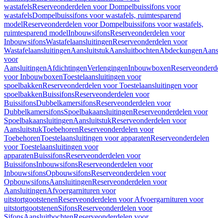
wastafels
Reserveonderdelen voor Dompelbuissifons voor
wastafels
Dompelbuissifons voor wastafels, ruimtesparend
model
Reserveonderdelen voor Dompelbuissifons voor wastafels,
ruimtesparend model
Inbouwsifons
Reserveonderdelen voor
Inbouwsifons
Wastafelaansluitingen
Reserveonderdelen voor
Wastafelaansluitingen
Aansluitstuk
Aansluitbochten
Abdeckungen
Aans
voor
Aansluitingen
Afdichtingen
Verlengingen
Inbouwboxen
Reserveonderd
voor Inbouwboxen
Toestelaansluitingen voor
spoelbakken
Reserveonderdelen voor Toestelaansluitingen voor
spoelbakken
Buissifons
Reserveonderdelen voor
Buissifons
Dubbelkamersifons
Reserveonderdelen voor
Dubbelkamersifons
Spoelbakaansluitingen
Reserveonderdelen voor
Spoelbakaansluitingen
Aansluitstuk
Reserveonderdelen voor
Aansluitstuk
Toebehoren
Reserveonderdelen voor
Toebehoren
Toestelaansluitingen voor apparaten
Reserveonderdelen
voor Toestelaansluitingen voor
apparaten
Buissifons
Reserveonderdelen voor
Buissifons
Inbouwsifons
Reserveonderdelen voor
Inbouwsifons
Opbouwsifons
Reserveonderdelen voor
Opbouwsifons
Aansluitingen
Reserveonderdelen voor
Aansluitingen
Afvoergarnituren voor
uitstortgootstenen
Reserveonderdelen voor Afvoergarnituren voor
uitstortgootstenen
Sifons
Reserveonderdelen voor
Sifons
Aansluitbochten
Reserveonderdelen voor