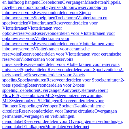
en halfhoog hangend
Toebehoren
Overgangen
Manchetten
Nippels,
rozetten en doorstroombegrenzers
Inbouwreservoirs
Sigma
inbouwreservoirs
Reserveonderdelen voor Sigma
inbouwreservoirs
Spoelpijpen
Toebehoren
Vlotterkranen en
spoelventielen
Vlotterkranen
Reserveonderdelen voor
Vlotterkranen
Vlotterkranen voor
opbouwreservoirs
Reserveonderdelen voor Vlotterkranen voor
opbouwreservoirs
Vlotterkranen voor
inbouwreservoirs
Reserveonderdelen voor Vlotterkranen voor
inbouwreservoirs
Vlotterkranen voor ceramische
reservoirs
Reserveonderdelen voor Vlotterkranen voor ceramische
reservoirs
Vlotterkranen voor reservoirs
universeel
Reserveonderdelen voor Vlotterkranen voor reservoirs
universeel
Spoelventielen
Reserveonderdelen voor Spoelventielen
2-
toets spoeling
Reserveonderdelen voor 2-toets
spoeling
Spoelgarnituren
Reserveonderdelen voor Spoelgarnituren
2-
toets spoeling
Reserveonderdelen voor 2-toets
spoeling
Toebehoren
Overgangen
Aanvoersystemen
Geberit
FlowFit
Systeembuizen ML
Systeembuizen verwarming
ML
Systeembuizen SL
Fittingen
Reserveonderdelen voor
Fittingen
Koppelingen
Verlopen
Bochten
T-stukken
Interne
circulatie
Reserveonderdelen voor Interne circulatie
Overgangen
permanent
Overgangen en verbindingen,
demontabel
Reserveonderdelen voor Overgangen en verbindingen,
demontabel
Eindkappen
Muurplaten
Verdeler met