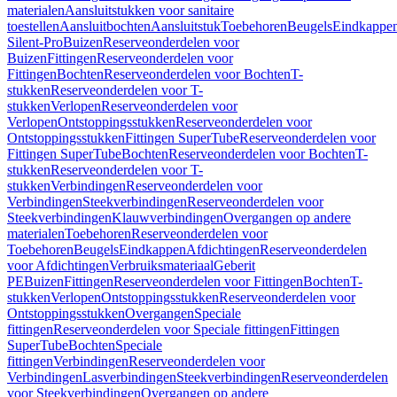
materialen
Aansluitstukken voor sanitaire
toestellen
Aansluitbochten
Aansluitstuk
Toebehoren
Beugels
Eindkappe
Silent-Pro
Buizen
Reserveonderdelen voor
Buizen
Fittingen
Reserveonderdelen voor
Fittingen
Bochten
Reserveonderdelen voor Bochten
T-
stukken
Reserveonderdelen voor T-
stukken
Verlopen
Reserveonderdelen voor
Verlopen
Ontstoppingsstukken
Reserveonderdelen voor
Ontstoppingsstukken
Fittingen SuperTube
Reserveonderdelen voor
Fittingen SuperTube
Bochten
Reserveonderdelen voor Bochten
T-
stukken
Reserveonderdelen voor T-
stukken
Verbindingen
Reserveonderdelen voor
Verbindingen
Steekverbindingen
Reserveonderdelen voor
Steekverbindingen
Klauwverbindingen
Overgangen op andere
materialen
Toebehoren
Reserveonderdelen voor
Toebehoren
Beugels
Eindkappen
Afdichtingen
Reserveonderdelen
voor Afdichtingen
Verbruiksmateriaal
Geberit
PE
Buizen
Fittingen
Reserveonderdelen voor Fittingen
Bochten
T-
stukken
Verlopen
Ontstoppingsstukken
Reserveonderdelen voor
Ontstoppingsstukken
Overgangen
Speciale
fittingen
Reserveonderdelen voor Speciale fittingen
Fittingen
SuperTube
Bochten
Speciale
fittingen
Verbindingen
Reserveonderdelen voor
Verbindingen
Lasverbindingen
Steekverbindingen
Reserveonderdelen
voor Steekverbindingen
Overgangen op andere