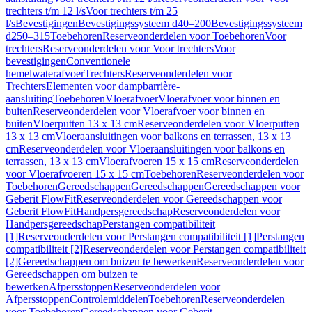
trechters t/m 12 l/s
Voor trechters t/m 25
l/s
Bevestigingen
Bevestigingssysteem d40–200
Bevestigingssysteem
d250–315
Toebehoren
Reserveonderdelen voor Toebehoren
Voor
trechters
Reserveonderdelen voor Voor trechters
Voor
bevestigingen
Conventionele
hemelwaterafvoer
Trechters
Reserveonderdelen voor
Trechters
Elementen voor dampbarrière-
aansluiting
Toebehoren
Vloerafvoer
Vloerafvoer voor binnen en
buiten
Reserveonderdelen voor Vloerafvoer voor binnen en
buiten
Vloerputten 13 x 13 cm
Reserveonderdelen voor Vloerputten
13 x 13 cm
Vloeraansluitingen voor balkons en terrassen, 13 x 13
cm
Reserveonderdelen voor Vloeraansluitingen voor balkons en
terrassen, 13 x 13 cm
Vloerafvoeren 15 x 15 cm
Reserveonderdelen
voor Vloerafvoeren 15 x 15 cm
Toebehoren
Reserveonderdelen voor
Toebehoren
Gereedschappen
Gereedschappen
Gereedschappen voor
Geberit FlowFit
Reserveonderdelen voor Gereedschappen voor
Geberit FlowFit
Handpersgereedschap
Reserveonderdelen voor
Handpersgereedschap
Perstangen compatibiliteit
[1]
Reserveonderdelen voor Perstangen compatibiliteit [1]
Perstangen
compatibiliteit [2]
Reserveonderdelen voor Perstangen compatibiliteit
[2]
Gereedschappen om buizen te bewerken
Reserveonderdelen voor
Gereedschappen om buizen te
bewerken
Afpersstoppen
Reserveonderdelen voor
Afpersstoppen
Controlemiddelen
Toebehoren
Reserveonderdelen
voor Toebehoren
Gereedschappen voor Geberit