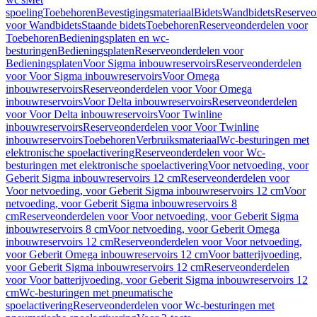
spoeling
Toebehoren
Bevestigingsmateriaal
Bidets
Wandbidets
Reserveo
voor Wandbidets
Staande bidets
Toebehoren
Reserveonderdelen voor
Toebehoren
Bedieningsplaten en wc-
besturingen
Bedieningsplaten
Reserveonderdelen voor
Bedieningsplaten
Voor Sigma inbouwreservoirs
Reserveonderdelen
voor Voor Sigma inbouwreservoirs
Voor Omega
inbouwreservoirs
Reserveonderdelen voor Voor Omega
inbouwreservoirs
Voor Delta inbouwreservoirs
Reserveonderdelen
voor Voor Delta inbouwreservoirs
Voor Twinline
inbouwreservoirs
Reserveonderdelen voor Voor Twinline
inbouwreservoirs
Toebehoren
Verbruiksmateriaal
Wc-besturingen met
elektronische spoelactivering
Reserveonderdelen voor Wc-
besturingen met elektronische spoelactivering
Voor netvoeding, voor
Geberit Sigma inbouwreservoirs 12 cm
Reserveonderdelen voor
Voor netvoeding, voor Geberit Sigma inbouwreservoirs 12 cm
Voor
netvoeding, voor Geberit Sigma inbouwreservoirs 8
cm
Reserveonderdelen voor Voor netvoeding, voor Geberit Sigma
inbouwreservoirs 8 cm
Voor netvoeding, voor Geberit Omega
inbouwreservoirs 12 cm
Reserveonderdelen voor Voor netvoeding,
voor Geberit Omega inbouwreservoirs 12 cm
Voor batterijvoeding,
voor Geberit Sigma inbouwreservoirs 12 cm
Reserveonderdelen
voor Voor batterijvoeding, voor Geberit Sigma inbouwreservoirs 12
cm
Wc-besturingen met pneumatische
spoelactivering
Reserveonderdelen voor Wc-besturingen met