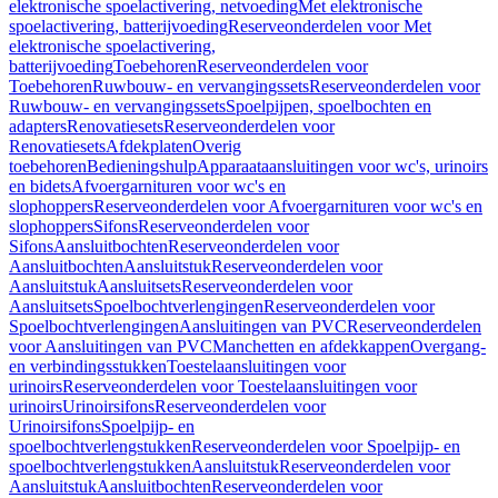
elektronische spoelactivering, netvoeding
Met elektronische
spoelactivering, batterijvoeding
Reserveonderdelen voor Met
elektronische spoelactivering,
batterijvoeding
Toebehoren
Reserveonderdelen voor
Toebehoren
Ruwbouw- en vervangingssets
Reserveonderdelen voor
Ruwbouw- en vervangingssets
Spoelpijpen, spoelbochten en
adapters
Renovatiesets
Reserveonderdelen voor
Renovatiesets
Afdekplaten
Overig
toebehoren
Bedieningshulp
Apparaataansluitingen voor wc's, urinoirs
en bidets
Afvoergarnituren voor wc's en
slophoppers
Reserveonderdelen voor Afvoergarnituren voor wc's en
slophoppers
Sifons
Reserveonderdelen voor
Sifons
Aansluitbochten
Reserveonderdelen voor
Aansluitbochten
Aansluitstuk
Reserveonderdelen voor
Aansluitstuk
Aansluitsets
Reserveonderdelen voor
Aansluitsets
Spoelbochtverlengingen
Reserveonderdelen voor
Spoelbochtverlengingen
Aansluitingen van PVC
Reserveonderdelen
voor Aansluitingen van PVC
Manchetten en afdekkappen
Overgang-
en verbindingsstukken
Toestelaansluitingen voor
urinoirs
Reserveonderdelen voor Toestelaansluitingen voor
urinoirs
Urinoirsifons
Reserveonderdelen voor
Urinoirsifons
Spoelpijp- en
spoelbochtverlengstukken
Reserveonderdelen voor Spoelpijp- en
spoelbochtverlengstukken
Aansluitstuk
Reserveonderdelen voor
Aansluitstuk
Aansluitbochten
Reserveonderdelen voor