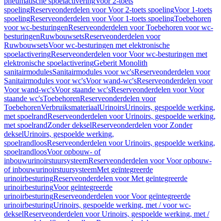
pneumatische spoelactivering
Voor 2-toets
spoeling
Reserveonderdelen voor Voor 2-toets spoeling
Voor 1-toets
spoeling
Reserveonderdelen voor Voor 1-toets spoeling
Toebehoren
voor wc-besturingen
Reserveonderdelen voor Toebehoren voor wc-
besturingen
Ruwbouwsets
Reserveonderdelen voor
Ruwbouwsets
Voor wc-besturingen met elektronische
spoelactivering
Reserveonderdelen voor Voor wc-besturingen met
elektronische spoelactivering
Geberit Monolith
sanitairmodules
Sanitairmodules voor wc's
Reserveonderdelen voor
Sanitairmodules voor wc's
Voor wand-wc's
Reserveonderdelen voor
Voor wand-wc's
Voor staande wc's
Reserveonderdelen voor Voor
staande wc's
Toebehoren
Reserveonderdelen voor
Toebehoren
Verbruiksmateriaal
Urinoirs
Urinoirs, gespoelde werking,
met spoelrand
Reserveonderdelen voor Urinoirs, gespoelde werking,
met spoelrand
Zonder deksel
Reserveonderdelen voor Zonder
deksel
Urinoirs, gespoelde werking,
spoelrandloos
Reserveonderdelen voor Urinoirs, gespoelde werking,
spoelrandloos
Voor opbouw- of
inbouwurinoirstuursysteem
Reserveonderdelen voor Voor opbouw-
of inbouwurinoirstuursysteem
Met geïntegreerde
urinoirbesturing
Reserveonderdelen voor Met geïntegreerde
urinoirbesturing
Voor geïntegreerde
urinoirbesturing
Reserveonderdelen voor Voor geïntegreerde
urinoirbesturing
Urinoirs, gespoelde werking, met / voor wc-
deksel
Reserveonderdelen voor Urinoirs, gespoelde werking, met /