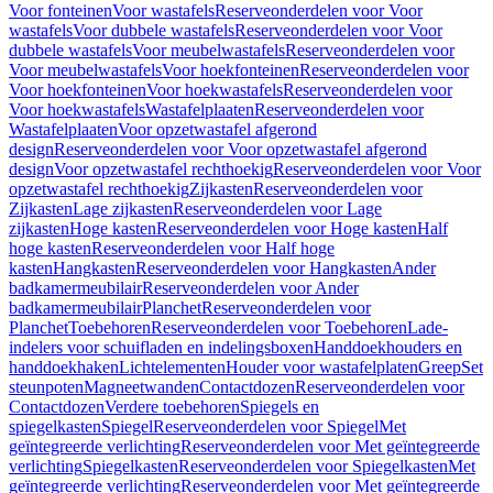
Voor fonteinen
Voor wastafels
Reserveonderdelen voor Voor
wastafels
Voor dubbele wastafels
Reserveonderdelen voor Voor
dubbele wastafels
Voor meubelwastafels
Reserveonderdelen voor
Voor meubelwastafels
Voor hoekfonteinen
Reserveonderdelen voor
Voor hoekfonteinen
Voor hoekwastafels
Reserveonderdelen voor
Voor hoekwastafels
Wastafelplaaten
Reserveonderdelen voor
Wastafelplaaten
Voor opzetwastafel afgerond
design
Reserveonderdelen voor Voor opzetwastafel afgerond
design
Voor opzetwastafel rechthoekig
Reserveonderdelen voor Voor
opzetwastafel rechthoekig
Zijkasten
Reserveonderdelen voor
Zijkasten
Lage zijkasten
Reserveonderdelen voor Lage
zijkasten
Hoge kasten
Reserveonderdelen voor Hoge kasten
Half
hoge kasten
Reserveonderdelen voor Half hoge
kasten
Hangkasten
Reserveonderdelen voor Hangkasten
Ander
badkamermeubilair
Reserveonderdelen voor Ander
badkamermeubilair
Planchet
Reserveonderdelen voor
Planchet
Toebehoren
Reserveonderdelen voor Toebehoren
Lade-
indelers voor schuifladen en indelingsboxen
Handdoekhouders en
handdoekhaken
Lichtelementen
Houder voor wastafelplaten
Greep
Set
steunpoten
Magneetwanden
Contactdozen
Reserveonderdelen voor
Contactdozen
Verdere toebehoren
Spiegels en
spiegelkasten
Spiegel
Reserveonderdelen voor Spiegel
Met
geïntegreerde verlichting
Reserveonderdelen voor Met geïntegreerde
verlichting
Spiegelkasten
Reserveonderdelen voor Spiegelkasten
Met
geïntegreerde verlichting
Reserveonderdelen voor Met geïntegreerde