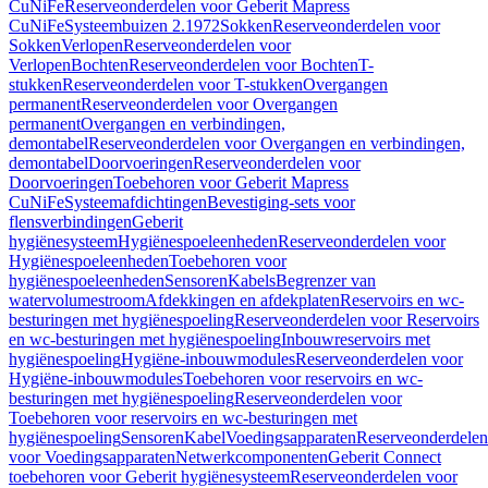
CuNiFe
Reserveonderdelen voor Geberit Mapress
CuNiFe
Systeembuizen 2.1972
Sokken
Reserveonderdelen voor
Sokken
Verlopen
Reserveonderdelen voor
Verlopen
Bochten
Reserveonderdelen voor Bochten
T-
stukken
Reserveonderdelen voor T-stukken
Overgangen
permanent
Reserveonderdelen voor Overgangen
permanent
Overgangen en verbindingen,
demontabel
Reserveonderdelen voor Overgangen en verbindingen,
demontabel
Doorvoeringen
Reserveonderdelen voor
Doorvoeringen
Toebehoren voor Geberit Mapress
CuNiFe
Systeemafdichtingen
Bevestiging-sets voor
flensverbindingen
Geberit
hygiënesysteem
Hygiënespoeleenheden
Reserveonderdelen voor
Hygiënespoeleenheden
Toebehoren voor
hygiënespoeleenheden
Sensoren
Kabels
Begrenzer van
watervolumestroom
Afdekkingen en afdekplaten
Reservoirs en wc-
besturingen met hygiënespoeling
Reserveonderdelen voor Reservoirs
en wc-besturingen met hygiënespoeling
Inbouwreservoirs met
hygiënespoeling
Hygiëne-inbouwmodules
Reserveonderdelen voor
Hygiëne-inbouwmodules
Toebehoren voor reservoirs en wc-
besturingen met hygiënespoeling
Reserveonderdelen voor
Toebehoren voor reservoirs en wc-besturingen met
hygiënespoeling
Sensoren
Kabel
Voedingsapparaten
Reserveonderdelen
voor Voedingsapparaten
Netwerkcomponenten
Geberit Connect
toebehoren voor Geberit hygiënesysteem
Reserveonderdelen voor