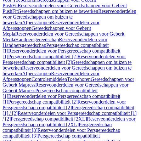
PushFit
Reserveonderdelen voor Gereedschappen voor Geberit
PushFit
Gereedschappen om buizen te bewerken
Reserveonderdelen
voor Gereedschappen om buizen te
bewerken
Afpersstoppen
Reserveonderdelen voor
Afpersstoppen
Gereedschappen voor Geberit
Mepla
Reserveonderdelen voor Gereedschappen voor Geberit
Mepla
Handpersgereedschap
Reserveonderdelen voor
Handpersgereedschap
Persgereedschap compatibiliteit
[1]
Reserveonderdelen voor Persgereedschap compatibiliteit
[1]
Persgereedschap compatibiliteit [2]
Reserveonderdelen voor
Persgereedschap compatibiliteit [2]
Gereedschappen om buizen te
bewerken
Reserveonderdelen voor Gereedschappen om buizen te
bewerken
Afpersstoppen
Reserveonderdelen voor
Afpersstoppen
Controlemiddelen
Toebehoren
Gereedschappen voor
Geberit Mapress
Reserveonderdelen voor Gereedschappen voor
Geberit Mapress
Persgereedschap compatibiliteit
[1]
Reserveonderdelen voor Persgereedschap compatibiliteit
[1]
Persgereedschap compatibiliteit [2]
Reserveonderdelen voor
Persgereedschap compatibiliteit [2]
Persgereedschap compatibiliteit
[1] / [2]
Reserveonderdelen voor Persgereedschap compatibiliteit [1]
/ [2]
Persgereedschap compatibiliteit [2XL]
Reserveonderdelen voor
Persgereedschap compatibiliteit [2XL]
Persgereedschap
compatibiliteit [3]
Reserveonderdelen voor Persgereedschap
compatibiliteit [3]
Persgereedschap compatibiliteit