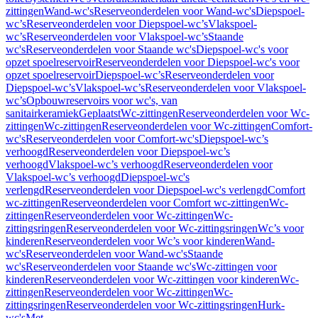
zittingen
Wand-wc's
Reserveonderdelen voor Wand-wc's
Diepspoel-
wc’s
Reserveonderdelen voor Diepspoel-wc’s
Vlakspoel-
wc’s
Reserveonderdelen voor Vlakspoel-wc’s
Staande
wc's
Reserveonderdelen voor Staande wc's
Diepspoel-wc's voor
opzet spoelreservoir
Reserveonderdelen voor Diepspoel-wc's voor
opzet spoelreservoir
Diepspoel-wc’s
Reserveonderdelen voor
Diepspoel-wc’s
Vlakspoel-wc’s
Reserveonderdelen voor Vlakspoel-
wc’s
Opbouwreservoirs voor wc's, van
sanitairkeramiek
Geplaatst
Wc-zittingen
Reserveonderdelen voor Wc-
zittingen
Wc-zittingen
Reserveonderdelen voor Wc-zittingen
Comfort-
wc's
Reserveonderdelen voor Comfort-wc's
Diepspoel-wc’s
verhoogd
Reserveonderdelen voor Diepspoel-wc’s
verhoogd
Vlakspoel-wc’s verhoogd
Reserveonderdelen voor
Vlakspoel-wc’s verhoogd
Diepspoel-wc's
verlengd
Reserveonderdelen voor Diepspoel-wc's verlengd
Comfort
wc-zittingen
Reserveonderdelen voor Comfort wc-zittingen
Wc-
zittingen
Reserveonderdelen voor Wc-zittingen
Wc-
zittingsringen
Reserveonderdelen voor Wc-zittingsringen
Wc’s voor
kinderen
Reserveonderdelen voor Wc’s voor kinderen
Wand-
wc's
Reserveonderdelen voor Wand-wc's
Staande
wc's
Reserveonderdelen voor Staande wc's
Wc-zittingen voor
kinderen
Reserveonderdelen voor Wc-zittingen voor kinderen
Wc-
zittingen
Reserveonderdelen voor Wc-zittingen
Wc-
zittingsringen
Reserveonderdelen voor Wc-zittingsringen
Hurk-
wc's
Met