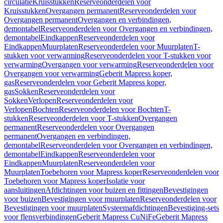
circulatie
Kruisstukken
Reserveonderdelen voor
Kruisstukken
Overgangen permanent
Reserveonderdelen voor
Overgangen permanent
Overgangen en verbindingen,
demontabel
Reserveonderdelen voor Overgangen en verbindingen,
demontabel
Eindkappen
Reserveonderdelen voor
Eindkappen
Muurplaten
Reserveonderdelen voor Muurplaten
T-
stukken voor verwarming
Reserveonderdelen voor T-stukken voor
verwarming
Overgangen voor verwarming
Reserveonderdelen voor
Overgangen voor verwarming
Geberit Mapress koper,
gas
Reserveonderdelen voor Geberit Mapress koper,
gas
Sokken
Reserveonderdelen voor
Sokken
Verlopen
Reserveonderdelen voor
Verlopen
Bochten
Reserveonderdelen voor Bochten
T-
stukken
Reserveonderdelen voor T-stukken
Overgangen
permanent
Reserveonderdelen voor Overgangen
permanent
Overgangen en verbindingen,
demontabel
Reserveonderdelen voor Overgangen en verbindingen,
demontabel
Eindkappen
Reserveonderdelen voor
Eindkappen
Muurplaten
Reserveonderdelen voor
Muurplaten
Toebehoren voor Mapress koper
Reserveonderdelen voor
Toebehoren voor Mapress koper
Isolatie voor
aansluitingen
Afdichtingen voor buizen en fittingen
Bevestigingen
voor buizen
Bevestigingen voor muurplaten
Reserveonderdelen voor
Bevestigingen voor muurplaten
Systeemafdichtingen
Bevestiging-sets
voor flensverbindingen
Geberit Mapress CuNiFe
Geberit Mapress