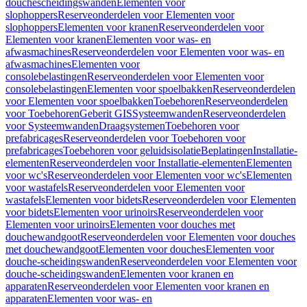
douchescheidingswanden
Elementen voor
slophoppers
Reserveonderdelen voor Elementen voor
slophoppers
Elementen voor kranen
Reserveonderdelen voor
Elementen voor kranen
Elementen voor was- en
afwasmachines
Reserveonderdelen voor Elementen voor was- en
afwasmachines
Elementen voor
consolebelastingen
Reserveonderdelen voor Elementen voor
consolebelastingen
Elementen voor spoelbakken
Reserveonderdelen
voor Elementen voor spoelbakken
Toebehoren
Reserveonderdelen
voor Toebehoren
Geberit GIS
Systeemwanden
Reserveonderdelen
voor Systeemwanden
Draagsystemen
Toebehoren voor
prefabricages
Reserveonderdelen voor Toebehoren voor
prefabricages
Toebehoren voor geluidsisolatie
Beplatingen
Installatie-
elementen
Reserveonderdelen voor Installatie-elementen
Elementen
voor wc's
Reserveonderdelen voor Elementen voor wc's
Elementen
voor wastafels
Reserveonderdelen voor Elementen voor
wastafels
Elementen voor bidets
Reserveonderdelen voor Elementen
voor bidets
Elementen voor urinoirs
Reserveonderdelen voor
Elementen voor urinoirs
Elementen voor douches met
douchewandgoot
Reserveonderdelen voor Elementen voor douches
met douchewandgoot
Elementen voor douches
Elementen voor
douche-scheidingswanden
Reserveonderdelen voor Elementen voor
douche-scheidingswanden
Elementen voor kranen en
apparaten
Reserveonderdelen voor Elementen voor kranen en
apparaten
Elementen voor was- en