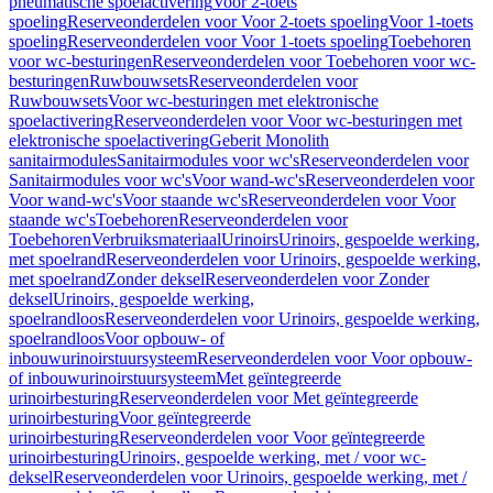
pneumatische spoelactivering
Voor 2-toets
spoeling
Reserveonderdelen voor Voor 2-toets spoeling
Voor 1-toets
spoeling
Reserveonderdelen voor Voor 1-toets spoeling
Toebehoren
voor wc-besturingen
Reserveonderdelen voor Toebehoren voor wc-
besturingen
Ruwbouwsets
Reserveonderdelen voor
Ruwbouwsets
Voor wc-besturingen met elektronische
spoelactivering
Reserveonderdelen voor Voor wc-besturingen met
elektronische spoelactivering
Geberit Monolith
sanitairmodules
Sanitairmodules voor wc's
Reserveonderdelen voor
Sanitairmodules voor wc's
Voor wand-wc's
Reserveonderdelen voor
Voor wand-wc's
Voor staande wc's
Reserveonderdelen voor Voor
staande wc's
Toebehoren
Reserveonderdelen voor
Toebehoren
Verbruiksmateriaal
Urinoirs
Urinoirs, gespoelde werking,
met spoelrand
Reserveonderdelen voor Urinoirs, gespoelde werking,
met spoelrand
Zonder deksel
Reserveonderdelen voor Zonder
deksel
Urinoirs, gespoelde werking,
spoelrandloos
Reserveonderdelen voor Urinoirs, gespoelde werking,
spoelrandloos
Voor opbouw- of
inbouwurinoirstuursysteem
Reserveonderdelen voor Voor opbouw-
of inbouwurinoirstuursysteem
Met geïntegreerde
urinoirbesturing
Reserveonderdelen voor Met geïntegreerde
urinoirbesturing
Voor geïntegreerde
urinoirbesturing
Reserveonderdelen voor Voor geïntegreerde
urinoirbesturing
Urinoirs, gespoelde werking, met / voor wc-
deksel
Reserveonderdelen voor Urinoirs, gespoelde werking, met /