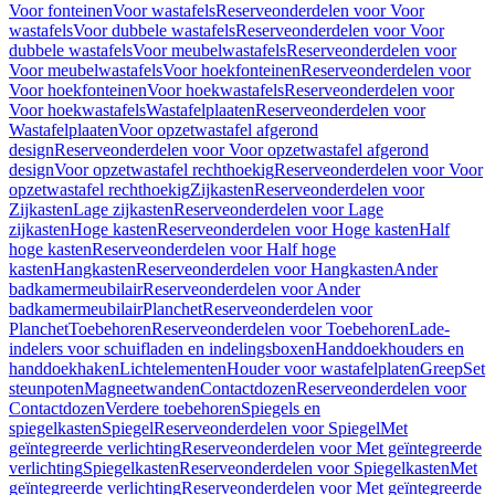
Voor fonteinen
Voor wastafels
Reserveonderdelen voor Voor
wastafels
Voor dubbele wastafels
Reserveonderdelen voor Voor
dubbele wastafels
Voor meubelwastafels
Reserveonderdelen voor
Voor meubelwastafels
Voor hoekfonteinen
Reserveonderdelen voor
Voor hoekfonteinen
Voor hoekwastafels
Reserveonderdelen voor
Voor hoekwastafels
Wastafelplaaten
Reserveonderdelen voor
Wastafelplaaten
Voor opzetwastafel afgerond
design
Reserveonderdelen voor Voor opzetwastafel afgerond
design
Voor opzetwastafel rechthoekig
Reserveonderdelen voor Voor
opzetwastafel rechthoekig
Zijkasten
Reserveonderdelen voor
Zijkasten
Lage zijkasten
Reserveonderdelen voor Lage
zijkasten
Hoge kasten
Reserveonderdelen voor Hoge kasten
Half
hoge kasten
Reserveonderdelen voor Half hoge
kasten
Hangkasten
Reserveonderdelen voor Hangkasten
Ander
badkamermeubilair
Reserveonderdelen voor Ander
badkamermeubilair
Planchet
Reserveonderdelen voor
Planchet
Toebehoren
Reserveonderdelen voor Toebehoren
Lade-
indelers voor schuifladen en indelingsboxen
Handdoekhouders en
handdoekhaken
Lichtelementen
Houder voor wastafelplaten
Greep
Set
steunpoten
Magneetwanden
Contactdozen
Reserveonderdelen voor
Contactdozen
Verdere toebehoren
Spiegels en
spiegelkasten
Spiegel
Reserveonderdelen voor Spiegel
Met
geïntegreerde verlichting
Reserveonderdelen voor Met geïntegreerde
verlichting
Spiegelkasten
Reserveonderdelen voor Spiegelkasten
Met
geïntegreerde verlichting
Reserveonderdelen voor Met geïntegreerde