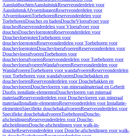
Aansluitbochten
Aansluitstuk
Reserveonderdelen voor
Aansluitstuk
Afvoerpluggen
Reserveonderdelen voor
Afvoerpluggen
Toebehoren
Reserveonderdelen voor
Toebehoren
Douches en baden
Douche
Vloerafvoer voor
douches
Reserveonderdelen voor Vloerafvoer voor
douches
Douchevloergoten
Reserveonderdelen voor
Douchevloergoten
Toebehoren voor
douchevloergoten
Reserveonderdelen voor Toebehoren voor
douchevloergoten
Douchevloerafvoeren
Reserveonderdelen voor
Douchevloerafvoeren
Toebehoren voor
douchevloerafvoeren
Reserveonderdelen voor Toebehoren voor
douchevloerafvoeren
Wandafvoeren
Reserveonderdelen voor
Wandafvoeren
Toebehoren voor wandafvoeren
Reserveonderdelen
voor Toebehoren voor wandafvoeren
Douchebakken en
douchevloeren
Reserveonderdelen voor Douchebakken en
douchevloeren
Douchevloeren van mineraalmateriaal en Geberit
Duofix installatie-elementen
Douchevloeren van mineraal
materiaal
Reserveonderdelen voor Douchevloeren van mineraal
materiaal
Installatie-elementen
Reserveonderdelen voor Installatie-
elementen
Specifieke douchebakafvoeren
Reserveonderdelen voor
Specifieke douchebakafvoeren
Toebehoren
Douche-
afscheidingen
Reserveonderdelen voor Douche-
afscheidingen
Douche-afscheidingen voor walk-in-
douche
Reserveonderdelen voor Douche-afscheidingen voor walk-
in-douche
Toebehoren
Reserveonderdelen voor