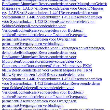
Eindkappen
Muurplaten
Reserveonderdelen voor Muurplaten
Geberit
Mapress rvs, LABS-vrij
Reserveonderdelen voor Geberit Mapress
rvs, LABS-vrij
Systeembuizen 1.4401
Reserveonderdelen voor
Systeembuizen 1.4401
Systeembuizen 1.4521
Reserveonderdelen
voor Systeembuizen 1.4521
Sokken
Reserveonderdelen voor
Sokken
Verlopen
Reserveonderdelen voor
Verlopen
Bochten
Reserveonderdelen voor Bochten
T-
stukken
Reserveonderdelen voor T-stukken
Overgangen
permanent
Reserveonderdelen voor Overgangen
permanent
Overgangen en verbindingen,
demontabel
Reserveonderdelen voor Overgangen en verbindingen,
demontabel
Eindkappen
Reserveonderdelen voor
Eindkappen
Muurplaten
Reserveonderdelen voor
Muurplaten
Compensatoren
Reserveonderdelen voor
Compensatoren
Doorvoeringen
Geberit Mapress rvs, FKM
blauw
Reserveonderdelen voor Geberit Mapress rvs, FKM
blauw
Systeembuizen 1.4401
Reserveonderdelen voor
Systeembuizen 1.4401
Systeembuizen 1.4521
Reserveonderdelen
voor Systeembuizen 1.4521
Buisstuk
Sokken
Reserveonderdelen
voor Sokken
Verlopen
Reserveonderdelen voor
Verlopen
Bochten
Reserveonderdelen voor Bochten
T-
stukken
Reserveonderdelen voor T-stukken
Overgangen
permanent
Reserveonderdelen voor Overgangen
permanent
Overgangen en verbindingen,
demontabel
Reserveonderdelen voor Overgangen en verbindingen,