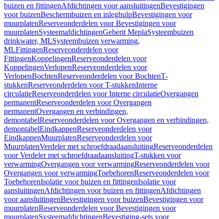
buizen en fittingen
Afdichtingen voor aansluitingen
Bevestigingen
voor buizen
Beschermbuizen en inleghulp
Bevestigingen voor
muurplaten
Reserveonderdelen voor Bevestigingen voor
muurplaten
Systeemafdichtingen
Geberit Mepla
Systeembuizen
drinkwater, ML
Systeembuizen verwarming,
ML
Fittingen
Reserveonderdelen voor
Fittingen
Koppelingen
Reserveonderdelen voor
Koppelingen
Verlopen
Reserveonderdelen voor
Verlopen
Bochten
Reserveonderdelen voor Bochten
T-
stukken
Reserveonderdelen voor T-stukken
Interne
circulatie
Reserveonderdelen voor Interne circulatie
Overgangen
permanent
Reserveonderdelen voor Overgangen
permanent
Overgangen en verbindingen,
demontabel
Reserveonderdelen voor Overgangen en verbindingen,
demontabel
Eindkappen
Reserveonderdelen voor
Eindkappen
Muurplaten
Reserveonderdelen voor
Muurplaten
Verdeler met schroefdraadaansluiting
Reserveonderdelen
voor Verdeler met schroefdraadaansluiting
T-stukken voor
verwarming
Overgangen voor verwarming
Reserveonderdelen voor
Overgangen voor verwarming
Toebehoren
Reserveonderdelen voor
Toebehoren
Isolatie voor buizen en fittingen
Isolatie voor
aansluitingen
Afdichtingen voor buizen en fittingen
Afdichtingen
voor aansluitingen
Bevestigingen voor buizen
Bevestigingen voor
muurplaten
Reserveonderdelen voor Bevestigingen voor
muurplaten
Systeemafdichtingen
Bevestiging-sets voor