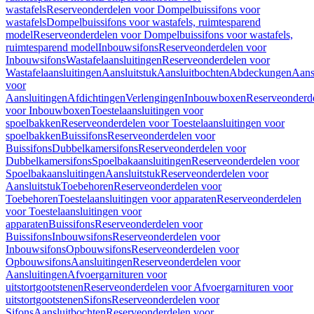
wastafels
Reserveonderdelen voor Dompelbuissifons voor
wastafels
Dompelbuissifons voor wastafels, ruimtesparend
model
Reserveonderdelen voor Dompelbuissifons voor wastafels,
ruimtesparend model
Inbouwsifons
Reserveonderdelen voor
Inbouwsifons
Wastafelaansluitingen
Reserveonderdelen voor
Wastafelaansluitingen
Aansluitstuk
Aansluitbochten
Abdeckungen
Aans
voor
Aansluitingen
Afdichtingen
Verlengingen
Inbouwboxen
Reserveonderd
voor Inbouwboxen
Toestelaansluitingen voor
spoelbakken
Reserveonderdelen voor Toestelaansluitingen voor
spoelbakken
Buissifons
Reserveonderdelen voor
Buissifons
Dubbelkamersifons
Reserveonderdelen voor
Dubbelkamersifons
Spoelbakaansluitingen
Reserveonderdelen voor
Spoelbakaansluitingen
Aansluitstuk
Reserveonderdelen voor
Aansluitstuk
Toebehoren
Reserveonderdelen voor
Toebehoren
Toestelaansluitingen voor apparaten
Reserveonderdelen
voor Toestelaansluitingen voor
apparaten
Buissifons
Reserveonderdelen voor
Buissifons
Inbouwsifons
Reserveonderdelen voor
Inbouwsifons
Opbouwsifons
Reserveonderdelen voor
Opbouwsifons
Aansluitingen
Reserveonderdelen voor
Aansluitingen
Afvoergarnituren voor
uitstortgootstenen
Reserveonderdelen voor Afvoergarnituren voor
uitstortgootstenen
Sifons
Reserveonderdelen voor
Sifons
Aansluitbochten
Reserveonderdelen voor