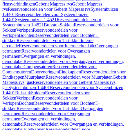
flensverbindingen
Geberit Mapress rvs
Geberit Mapress
rvs
Reserveonderdelen voor Geberit Mapress rvs
Systeembuizen
1.4401
Reserveonderdelen voor Systeembuizen
1.4401
Systeembuizen 1.4521
Reserveonderdelen voor
Systeembuizen 1.4521
Buisstuk
Sokken
Reserveonderdelen voor
Sokken
Verlopen
Reserveonderdelen voor
Verlopen
Bochten
Reserveonderdelen voor Bochten
T-
stukken
Reserveonderdelen voor T-stukken
Interne
circulatie
Reserveonderdelen voor Interne circulatie
Overgangen
permanent
Reserveonderdelen voor Overgangen
permanent
Overgangen en verbindingen,
demontabel
Reserveonderdelen voor Overgangen en verbindingen,
demontabel
Compensatoren
Reserveonderdelen voor
Compensatoren
Doorvoeringen
Eindkappen
Reserveonderdelen voor
Eindkappen
Muurplaten
Reserveonderdelen voor Muurplaten
Geberit
Mapress rvs, gas
Reserveonderdelen voor Geberit Mapress rvs,
gas
Systeembuizen 1.4401
Reserveonderdelen voor Systeembuizen
1.4401
Buisstuk
Sokken
Reserveonderdelen voor
Sokken
Verlopen
Reserveonderdelen voor
Verlopen
Bochten
Reserveonderdelen voor Bochten
T-
stukken
Reserveonderdelen voor T-stukken
Overgangen
permanent
Reserveonderdelen voor Overgangen
permanent
Overgangen en verbindingen,
demontabel
Reserveonderdelen voor Overgangen en verbindingen,
demontabel
Eindkappen
Reserveonderdelen voor