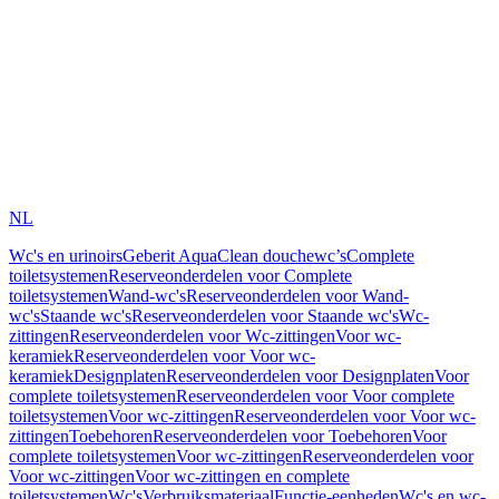
NL
Wc's en urinoirs
Geberit AquaClean douchewc’s
Complete
toiletsystemen
Reserveonderdelen voor Complete
toiletsystemen
Wand-wc's
Reserveonderdelen voor Wand-
wc's
Staande wc's
Reserveonderdelen voor Staande wc's
Wc-
zittingen
Reserveonderdelen voor Wc-zittingen
Voor wc-
keramiek
Reserveonderdelen voor Voor wc-
keramiek
Designplaten
Reserveonderdelen voor Designplaten
Voor
complete toiletsystemen
Reserveonderdelen voor Voor complete
toiletsystemen
Voor wc-zittingen
Reserveonderdelen voor Voor wc-
zittingen
Toebehoren
Reserveonderdelen voor Toebehoren
Voor
complete toiletsystemen
Voor wc-zittingen
Reserveonderdelen voor
Voor wc-zittingen
Voor wc-zittingen en complete
toiletsystemen
Wc's
Verbruiksmateriaal
Functie-eenheden
Wc's en wc-