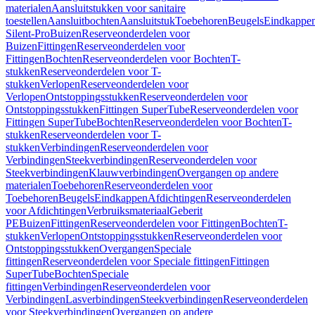
materialen
Aansluitstukken voor sanitaire
toestellen
Aansluitbochten
Aansluitstuk
Toebehoren
Beugels
Eindkappe
Silent-Pro
Buizen
Reserveonderdelen voor
Buizen
Fittingen
Reserveonderdelen voor
Fittingen
Bochten
Reserveonderdelen voor Bochten
T-
stukken
Reserveonderdelen voor T-
stukken
Verlopen
Reserveonderdelen voor
Verlopen
Ontstoppingsstukken
Reserveonderdelen voor
Ontstoppingsstukken
Fittingen SuperTube
Reserveonderdelen voor
Fittingen SuperTube
Bochten
Reserveonderdelen voor Bochten
T-
stukken
Reserveonderdelen voor T-
stukken
Verbindingen
Reserveonderdelen voor
Verbindingen
Steekverbindingen
Reserveonderdelen voor
Steekverbindingen
Klauwverbindingen
Overgangen op andere
materialen
Toebehoren
Reserveonderdelen voor
Toebehoren
Beugels
Eindkappen
Afdichtingen
Reserveonderdelen
voor Afdichtingen
Verbruiksmateriaal
Geberit
PE
Buizen
Fittingen
Reserveonderdelen voor Fittingen
Bochten
T-
stukken
Verlopen
Ontstoppingsstukken
Reserveonderdelen voor
Ontstoppingsstukken
Overgangen
Speciale
fittingen
Reserveonderdelen voor Speciale fittingen
Fittingen
SuperTube
Bochten
Speciale
fittingen
Verbindingen
Reserveonderdelen voor
Verbindingen
Lasverbindingen
Steekverbindingen
Reserveonderdelen
voor Steekverbindingen
Overgangen op andere