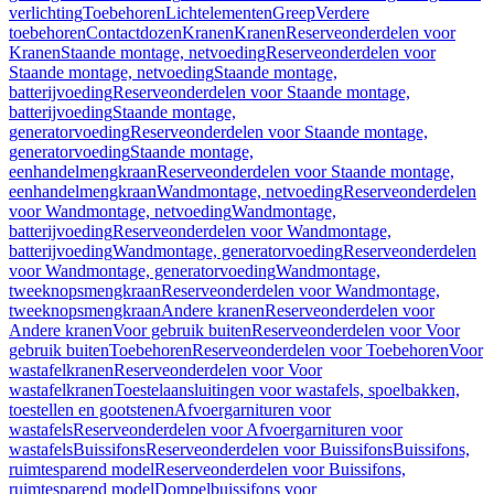
verlichting
Toebehoren
Lichtelementen
Greep
Verdere
toebehoren
Contactdozen
Kranen
Kranen
Reserveonderdelen voor
Kranen
Staande montage, netvoeding
Reserveonderdelen voor
Staande montage, netvoeding
Staande montage,
batterijvoeding
Reserveonderdelen voor Staande montage,
batterijvoeding
Staande montage,
generatorvoeding
Reserveonderdelen voor Staande montage,
generatorvoeding
Staande montage,
eenhandelmengkraan
Reserveonderdelen voor Staande montage,
eenhandelmengkraan
Wandmontage, netvoeding
Reserveonderdelen
voor Wandmontage, netvoeding
Wandmontage,
batterijvoeding
Reserveonderdelen voor Wandmontage,
batterijvoeding
Wandmontage, generatorvoeding
Reserveonderdelen
voor Wandmontage, generatorvoeding
Wandmontage,
tweeknopsmengkraan
Reserveonderdelen voor Wandmontage,
tweeknopsmengkraan
Andere kranen
Reserveonderdelen voor
Andere kranen
Voor gebruik buiten
Reserveonderdelen voor Voor
gebruik buiten
Toebehoren
Reserveonderdelen voor Toebehoren
Voor
wastafelkranen
Reserveonderdelen voor Voor
wastafelkranen
Toestelaansluitingen voor wastafels, spoelbakken,
toestellen en gootstenen
Afvoergarnituren voor
wastafels
Reserveonderdelen voor Afvoergarnituren voor
wastafels
Buissifons
Reserveonderdelen voor Buissifons
Buissifons,
ruimtesparend model
Reserveonderdelen voor Buissifons,
ruimtesparend model
Dompelbuissifons voor