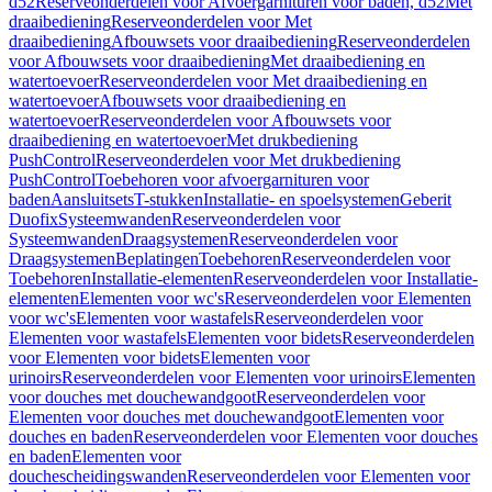
d52
Reserveonderdelen voor Afvoergarnituren voor baden, d52
Met
draaibediening
Reserveonderdelen voor Met
draaibediening
Afbouwsets voor draaibediening
Reserveonderdelen
voor Afbouwsets voor draaibediening
Met draaibediening en
watertoevoer
Reserveonderdelen voor Met draaibediening en
watertoevoer
Afbouwsets voor draaibediening en
watertoevoer
Reserveonderdelen voor Afbouwsets voor
draaibediening en watertoevoer
Met drukbediening
PushControl
Reserveonderdelen voor Met drukbediening
PushControl
Toebehoren voor afvoergarnituren voor
baden
Aansluitsets
T-stukken
Installatie- en spoelsystemen
Geberit
Duofix
Systeemwanden
Reserveonderdelen voor
Systeemwanden
Draagsystemen
Reserveonderdelen voor
Draagsystemen
Beplatingen
Toebehoren
Reserveonderdelen voor
Toebehoren
Installatie-elementen
Reserveonderdelen voor Installatie-
elementen
Elementen voor wc's
Reserveonderdelen voor Elementen
voor wc's
Elementen voor wastafels
Reserveonderdelen voor
Elementen voor wastafels
Elementen voor bidets
Reserveonderdelen
voor Elementen voor bidets
Elementen voor
urinoirs
Reserveonderdelen voor Elementen voor urinoirs
Elementen
voor douches met douchewandgoot
Reserveonderdelen voor
Elementen voor douches met douchewandgoot
Elementen voor
douches en baden
Reserveonderdelen voor Elementen voor douches
en baden
Elementen voor
douchescheidingswanden
Reserveonderdelen voor Elementen voor