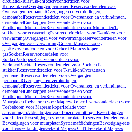
circulatie
Kruisstukken
Reserveonderdelen voor
Kruisstukken
Overgangen permanent
Reserveonderdelen voor
Overgangen permanent
Overgangen en verbindingen,
demontabel
Reserveonderdelen voor Overgangen en verbindingen,
demontabel
Eindkappen
Reserveonderdelen voor
Eindkappen
Muurplaten
Reserveonderdelen voor Muurplaten
T-
stukken voor verwarming
Reserveonderdelen voor T-stukken voor
verwarming
Overgangen voor verwarming
Reserveonderdelen voor
Overgangen voor verwarming
Geberit Mapress koper,
gas
Reserveonderdelen voor Geberit Mapress koper,
gas
Sokken
Reserveonderdelen voor
Sokken
Verlopen
Reserveonderdelen voor
Verlopen
Bochten
Reserveonderdelen voor Bochten
T-
stukken
Reserveonderdelen voor T-stukken
Overgangen
permanent
Reserveonderdelen voor Overgangen
permanent
Overgangen en verbindingen,
demontabel
Reserveonderdelen voor Overgangen en verbindingen,
demontabel
Eindkappen
Reserveonderdelen voor
Eindkappen
Muurplaten
Reserveonderdelen voor
Muurplaten
Toebehoren voor Mapress koper
Reserveonderdelen voor
Toebehoren voor Mapress koper
Isolatie voor
aansluitingen
Afdichtingen voor buizen en fittingen
Bevestigingen
voor buizen
Bevestigingen voor muurplaten
Reserveonderdelen voor
Bevestigingen voor muurplaten
Systeemafdichtingen
Bevestiging-sets
voor flensverbindingen
Geberit Mapress CuNiFe
Geberit Mapress