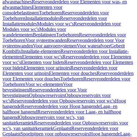
afwasmachines
Reserveonderdelen voor Elementen voor was- en
afwasmachines
Elementen voor
consolebelastingen
Toebehoren
Reserveonderdelen voor
Toebehoren
Installatiemodules
Reserveonderdelen voor
Installatiemodules
Modules voor wc's
Reserveonderdelen voor
Modules voor wc's
Modules voor
wandelementen
Beplatingen
Toebehoren
Reserveonderdelen voor
Toebehoren
Voor systeemwanden
Reserveonderdelen voor Voor
systeemwanden
Voor aanvoersystemen
Voor waterafvoer
Geberit
Kombifix
Installatie-elementen
Reserveonderdelen voor Installatie-
elementen
Elementen voor wc's
Reserveonderdelen voor Elementen
voor wc's
Elementen voor bidets
Reserveonderdelen voor Elementen
voor bidets
Elementen voor urinoirs
Reserveonderdelen voor
Elementen voor urinoirs
Elementen voor douches
Reserveonderdelen
voor Elementen voor douches
Toebehoren
Reserveonderdelen voor
Toebehoren
Voor wc-elementen
Voor
bevestigingen
Reserveonderdelen voor Voor
bevestigingen
Opbouwreservoirs
Opbouwreservoirs voor
wc's
Reserveonderdelen voor Opbouwreservoirs voor wc's
Hoog
hangende
Reserveonderdelen voor Hoog hangende
Laag- en
halfhoog hangend
Reserveonderdelen voor Laag- en halfhoog
hangend
Opbouwreservoirs voor wc's, van
sanitairkeramiek
Reserveonderdelen voor Opbouwreservoirs voor
wc's, van sanitairkeramiek
Geplaatst
Reserveonderdelen voor
Geplaatst
Spoelpijpen voor opbouwreservoirs
Hoog hangende
Laag-