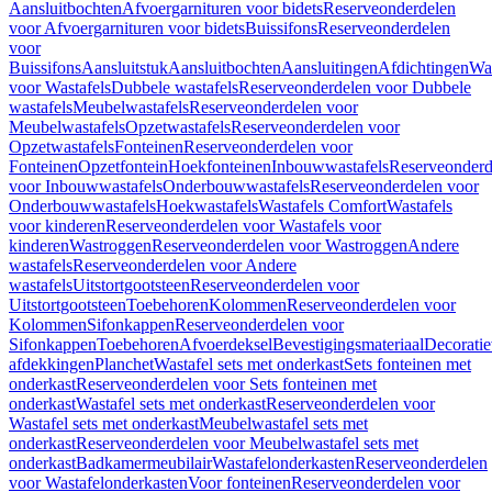
Aansluitbochten
Afvoergarnituren voor bidets
Reserveonderdelen
voor Afvoergarnituren voor bidets
Buissifons
Reserveonderdelen
voor
Buissifons
Aansluitstuk
Aansluitbochten
Aansluitingen
Afdichtingen
Was
voor Wastafels
Dubbele wastafels
Reserveonderdelen voor Dubbele
wastafels
Meubelwastafels
Reserveonderdelen voor
Meubelwastafels
Opzetwastafels
Reserveonderdelen voor
Opzetwastafels
Fonteinen
Reserveonderdelen voor
Fonteinen
Opzetfontein
Hoekfonteinen
Inbouwwastafels
Reserveonderd
voor Inbouwwastafels
Onderbouwwastafels
Reserveonderdelen voor
Onderbouwwastafels
Hoekwastafels
Wastafels Comfort
Wastafels
voor kinderen
Reserveonderdelen voor Wastafels voor
kinderen
Wastroggen
Reserveonderdelen voor Wastroggen
Andere
wastafels
Reserveonderdelen voor Andere
wastafels
Uitstortgootsteen
Reserveonderdelen voor
Uitstortgootsteen
Toebehoren
Kolommen
Reserveonderdelen voor
Kolommen
Sifonkappen
Reserveonderdelen voor
Sifonkappen
Toebehoren
Afvoerdeksel
Bevestigingsmateriaal
Decorati
afdekkingen
Planchet
Wastafel sets met onderkast
Sets fonteinen met
onderkast
Reserveonderdelen voor Sets fonteinen met
onderkast
Wastafel sets met onderkast
Reserveonderdelen voor
Wastafel sets met onderkast
Meubelwastafel sets met
onderkast
Reserveonderdelen voor Meubelwastafel sets met
onderkast
Badkamermeubilair
Wastafelonderkasten
Reserveonderdelen
voor Wastafelonderkasten
Voor fonteinen
Reserveonderdelen voor