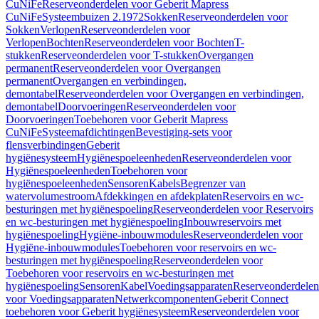
CuNiFe
Reserveonderdelen voor Geberit Mapress
CuNiFe
Systeembuizen 2.1972
Sokken
Reserveonderdelen voor
Sokken
Verlopen
Reserveonderdelen voor
Verlopen
Bochten
Reserveonderdelen voor Bochten
T-
stukken
Reserveonderdelen voor T-stukken
Overgangen
permanent
Reserveonderdelen voor Overgangen
permanent
Overgangen en verbindingen,
demontabel
Reserveonderdelen voor Overgangen en verbindingen,
demontabel
Doorvoeringen
Reserveonderdelen voor
Doorvoeringen
Toebehoren voor Geberit Mapress
CuNiFe
Systeemafdichtingen
Bevestiging-sets voor
flensverbindingen
Geberit
hygiënesysteem
Hygiënespoeleenheden
Reserveonderdelen voor
Hygiënespoeleenheden
Toebehoren voor
hygiënespoeleenheden
Sensoren
Kabels
Begrenzer van
watervolumestroom
Afdekkingen en afdekplaten
Reservoirs en wc-
besturingen met hygiënespoeling
Reserveonderdelen voor Reservoirs
en wc-besturingen met hygiënespoeling
Inbouwreservoirs met
hygiënespoeling
Hygiëne-inbouwmodules
Reserveonderdelen voor
Hygiëne-inbouwmodules
Toebehoren voor reservoirs en wc-
besturingen met hygiënespoeling
Reserveonderdelen voor
Toebehoren voor reservoirs en wc-besturingen met
hygiënespoeling
Sensoren
Kabel
Voedingsapparaten
Reserveonderdelen
voor Voedingsapparaten
Netwerkcomponenten
Geberit Connect
toebehoren voor Geberit hygiënesysteem
Reserveonderdelen voor