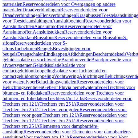
materialen
Reserveonderdelen voor Overgangen op andere
materialen
Draadverbindingen
Reserveonderdelen voor
Draadverbindingen
Flensverbindingen
Kraagbussen
Toestelaansluiting
voor Toestelaansluitingen
Aansluitbochten
Reserveonderdelen voor
Aansluitbochten
Aansluitmoffen
Reserveonderdelen voor
Aansluitmoffen
Aansluitstukken
Reserveonderdelen voor
Aansluitstukken
Buissifons
Reserveonderdelen voor Buissifons
S-
sifons
Reserveonderdelen voor S-
sifons
Toebehoren
Beugels
Bevestigingen voor
beugels
Draagschalen
Eindkappen
Afdichtingen
Beschermdeksels
Verbr
geluidsisolatie en vochtwering
Brandpreventie
Brandpreventie voor
afvoersystemen
Geluidsisolatie
Isolatie voor
contactgeluidontkoppeling
Isolatie voor luchtgeluid en
contactgeluidontkoppeling
Vochtwering
Afdichtingen
Beluchtingsventi
voor waterafvoer
Beluchtingsventielen
Reserveonderdelen voor
Beluchtingsventielen
Geberit Pluvia hemelwaterafvoer
Trechters voor
bitumen- en foliedaken
Reserveonderdelen voor Trechters voor
bitumen- en foliedaken
Trechters t/m 12 l/s
Reserveonderdelen voor
Trechters t/m 12 l/s
Trechters t/m 25 l/s
Reserveonderdelen voor
Trechters t/m 25 l/s
Trechters voor goten
Reserveonderdelen voor
Trechters voor goten
Trechters t/m 12 l/s
Reserveonderdelen voor
Trechters t/m 12 l/s
Trechters t/m 25 l/s
Reserveonderdelen voor
Trechters t/m 25 l/s
Elementen voor dampbarrière-
aansluiting
Reserveonderdelen voor Elementen voor dampbarrière-
aansluiting
Voor trechters t/m 12 l/s
Reserveonderdelen voor Voor