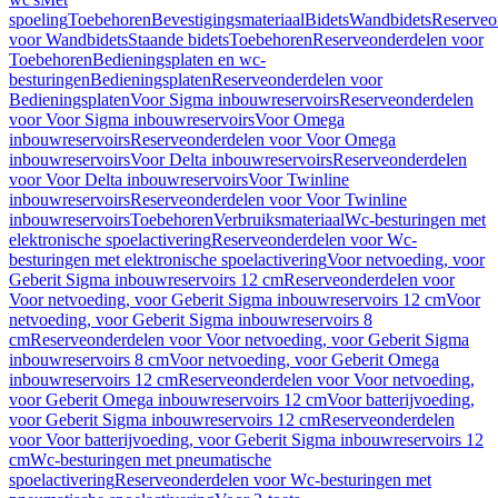
spoeling
Toebehoren
Bevestigingsmateriaal
Bidets
Wandbidets
Reserveo
voor Wandbidets
Staande bidets
Toebehoren
Reserveonderdelen voor
Toebehoren
Bedieningsplaten en wc-
besturingen
Bedieningsplaten
Reserveonderdelen voor
Bedieningsplaten
Voor Sigma inbouwreservoirs
Reserveonderdelen
voor Voor Sigma inbouwreservoirs
Voor Omega
inbouwreservoirs
Reserveonderdelen voor Voor Omega
inbouwreservoirs
Voor Delta inbouwreservoirs
Reserveonderdelen
voor Voor Delta inbouwreservoirs
Voor Twinline
inbouwreservoirs
Reserveonderdelen voor Voor Twinline
inbouwreservoirs
Toebehoren
Verbruiksmateriaal
Wc-besturingen met
elektronische spoelactivering
Reserveonderdelen voor Wc-
besturingen met elektronische spoelactivering
Voor netvoeding, voor
Geberit Sigma inbouwreservoirs 12 cm
Reserveonderdelen voor
Voor netvoeding, voor Geberit Sigma inbouwreservoirs 12 cm
Voor
netvoeding, voor Geberit Sigma inbouwreservoirs 8
cm
Reserveonderdelen voor Voor netvoeding, voor Geberit Sigma
inbouwreservoirs 8 cm
Voor netvoeding, voor Geberit Omega
inbouwreservoirs 12 cm
Reserveonderdelen voor Voor netvoeding,
voor Geberit Omega inbouwreservoirs 12 cm
Voor batterijvoeding,
voor Geberit Sigma inbouwreservoirs 12 cm
Reserveonderdelen
voor Voor batterijvoeding, voor Geberit Sigma inbouwreservoirs 12
cm
Wc-besturingen met pneumatische
spoelactivering
Reserveonderdelen voor Wc-besturingen met