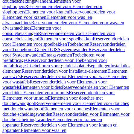
douchescheidingswanden
Elementen voor
slophoppers
Reserveonderdelen voor Elementen voor
slophoppers
Elementen voor kranen
Reserveonderdelen voor
Elementen voor kranen
Elementen voor was- en
afwasmachines
Reserveonderdelen voor Elementen voor was- en
afwasmachines
Elementen voor
consolebelastingen
Reserveonderdelen voor Elementen voor
consolebelastingen
Elementen voor spoelbakken
Reserveonderdelen
voor Elementen voor spoelbakken
Toebehoren
Reserveonderdelen
voor Toebehoren
Geberit GIS
Systeemwanden
Reserveonderdelen
voor Systeemwanden
Draagsystemen
Toebehoren voor
prefabricages
Reserveonderdelen voor Toebehoren voor
prefabricages
Toebehoren voor geluidsisolatie
Beplatingen
Installatie-
elementen
Reserveonderdelen voor Installatie-elementen
Elementen
voor wc's
Reserveonderdelen voor Elementen voor wc's
Elementen
voor wastafels
Reserveonderdelen voor Elementen voor
wastafels
Elementen voor bidets
Reserveonderdelen voor Elementen
voor bidets
Elementen voor urinoirs
Reserveonderdelen voor
Elementen voor urinoirs
Elementen voor douches met
douchewandgoot
Reserveonderdelen voor Elementen voor douches
met douchewandgoot
Elementen voor douches
Elementen voor
douche-scheidingswanden
Reserveonderdelen voor Elementen voor
douche-scheidingswanden
Elementen voor kranen en
apparaten
Reserveonderdelen voor Elementen voor kranen en
apparaten
Elementen voor was- en