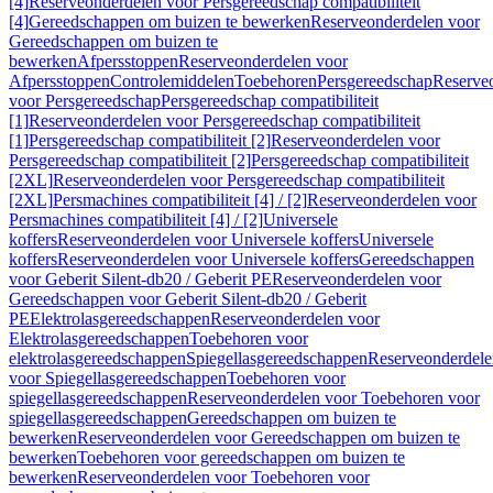
[4]
Reserveonderdelen voor Persgereedschap compatibiliteit
[4]
Gereedschappen om buizen te bewerken
Reserveonderdelen voor
Gereedschappen om buizen te
bewerken
Afpersstoppen
Reserveonderdelen voor
Afpersstoppen
Controlemiddelen
Toebehoren
Persgereedschap
Reserve
voor Persgereedschap
Persgereedschap compatibiliteit
[1]
Reserveonderdelen voor Persgereedschap compatibiliteit
[1]
Persgereedschap compatibiliteit [2]
Reserveonderdelen voor
Persgereedschap compatibiliteit [2]
Persgereedschap compatibiliteit
[2XL]
Reserveonderdelen voor Persgereedschap compatibiliteit
[2XL]
Persmachines compatibiliteit [4] / [2]
Reserveonderdelen voor
Persmachines compatibiliteit [4] / [2]
Universele
koffers
Reserveonderdelen voor Universele koffers
Universele
koffers
Reserveonderdelen voor Universele koffers
Gereedschappen
voor Geberit Silent-db20 / Geberit PE
Reserveonderdelen voor
Gereedschappen voor Geberit Silent-db20 / Geberit
PE
Elektrolasgereedschappen
Reserveonderdelen voor
Elektrolasgereedschappen
Toebehoren voor
elektrolasgereedschappen
Spiegellasgereedschappen
Reserveonderdele
voor Spiegellasgereedschappen
Toebehoren voor
spiegellasgereedschappen
Reserveonderdelen voor Toebehoren voor
spiegellasgereedschappen
Gereedschappen om buizen te
bewerken
Reserveonderdelen voor Gereedschappen om buizen te
bewerken
Toebehoren voor gereedschappen om buizen te
bewerken
Reserveonderdelen voor Toebehoren voor