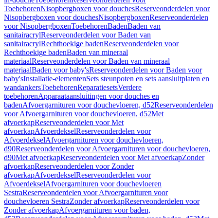
Toebehoren
Nisopbergboxen voor douches
Reserveonderdelen voor
Nisopbergboxen voor douches
Nisopbergboxen
Reserveonderdelen
voor Nisopbergboxen
Toebehoren
Baden
Baden van
sanitairacryl
Reserveonderdelen voor Baden van
sanitairacryl
Rechthoekige baden
Reserveonderdelen voor
Rechthoekige baden
Baden van mineraal
materiaal
Reserveonderdelen voor Baden van mineraal
materiaal
Baden voor baby's
Reserveonderdelen voor Baden voor
baby's
Installatie-elementen
Sets steunpoten en sets aansluitplaten en
wandankers
Toebehoren
Reparatiesets
Verdere
toebehoren
Apparaataansluitingen voor douches en
baden
Afvoergarnituren voor douchevloeren, d52
Reserveonderdelen
voor Afvoergarnituren voor douchevloeren, d52
Met
afvoerkap
Reserveonderdelen voor Met
afvoerkap
Afvoerdeksel
Reserveonderdelen voor
Afvoerdeksel
Afvoergarnituren voor douchevloeren,
d90
Reserveonderdelen voor Afvoergarnituren voor douchevloeren,
d90
Met afvoerkap
Reserveonderdelen voor Met afvoerkap
Zonder
afvoerkap
Reserveonderdelen voor Zonder
afvoerkap
Afvoerdeksel
Reserveonderdelen voor
Afvoerdeksel
Afvoergarnituren voor douchevloeren
Sestra
Reserveonderdelen voor Afvoergarnituren voor
douchevloeren Sestra
Zonder afvoerkap
Reserveonderdelen voor
Zonder afvoerkap
Afvoergarnituren voor baden,