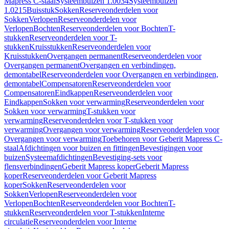
Mapress C-staal
Systeembuizen 1.0034
Systeembuizen
1.0215
Buisstuk
Sokken
Reserveonderdelen voor
Sokken
Verlopen
Reserveonderdelen voor
Verlopen
Bochten
Reserveonderdelen voor Bochten
T-
stukken
Reserveonderdelen voor T-
stukken
Kruisstukken
Reserveonderdelen voor
Kruisstukken
Overgangen permanent
Reserveonderdelen voor
Overgangen permanent
Overgangen en verbindingen,
demontabel
Reserveonderdelen voor Overgangen en verbindingen,
demontabel
Compensatoren
Reserveonderdelen voor
Compensatoren
Eindkappen
Reserveonderdelen voor
Eindkappen
Sokken voor verwarming
Reserveonderdelen voor
Sokken voor verwarming
T-stukken voor
verwarming
Reserveonderdelen voor T-stukken voor
verwarming
Overgangen voor verwarming
Reserveonderdelen voor
Overgangen voor verwarming
Toebehoren voor Geberit Mapress C-
staal
Afdichtingen voor buizen en fittingen
Bevestigingen voor
buizen
Systeemafdichtingen
Bevestiging-sets voor
flensverbindingen
Geberit Mapress koper
Geberit Mapress
koper
Reserveonderdelen voor Geberit Mapress
koper
Sokken
Reserveonderdelen voor
Sokken
Verlopen
Reserveonderdelen voor
Verlopen
Bochten
Reserveonderdelen voor Bochten
T-
stukken
Reserveonderdelen voor T-stukken
Interne
circulatie
Reserveonderdelen voor Interne