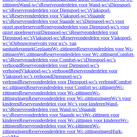
zittingen
Wand-wc's
Reserveonderdelen voor Wand-wc's
Diepspoel-
wc’s
Reserveonderdelen voor Diepspoel-wc’s
Vlakspoel-
wc’s
Reserveonderdelen voor Vlakspoel-wc’s
Staande
wc's
Reserveonderdelen voor Staande wc's
Diepspoel-wc's voor
opzet spoelreservoir
Reserveonderdelen voor Diepspoel-wc's voor
opzet spoelreservoir
Diepspoel-wc’s
Reserveonderdelen voor
Diepspoel-wc’s
Vlakspoel-wc’s
Reserveonderdelen voor Vlakspoel-
wc’s
Opbouwreservoirs voor wc's, van
sanitairkeramiek
Geplaatst
Wc-zittingen
Reserveonderdelen voor Wc-
zittingen
Wc-zittingen
Reserveonderdelen voor Wc-zittingen
Comfort-
wc's
Reserveonderdelen voor Comfort-wc's
Diepspoel-wc’s
verhoogd
Reserveonderdelen voor Diepspoel-wc’s
verhoogd
Vlakspoel-wc’s verhoogd
Reserveonderdelen voor
Vlakspoel-wc’s verhoogd
Diepspoel-wc's
verlengd
Reserveonderdelen voor Diepspoel-wc's verlengd
Comfort
wc-zittingen
Reserveonderdelen voor Comfort wc-zittingen
Wc-
zittingen
Reserveonderdelen voor Wc-zittingen
Wc-
zittingsringen
Reserveonderdelen voor Wc-zittingsringen
Wc’s voor
kinderen
Reserveonderdelen voor Wc’s voor kinderen
Wand-
wc's
Reserveonderdelen voor Wand-wc's
Staande
wc's
Reserveonderdelen voor Staande wc's
Wc-zittingen voor
kinderen
Reserveonderdelen voor Wc-zittingen voor kinderen
Wc-
zittingen
Reserveonderdelen voor Wc-zittingen
Wc-
zittingsringen
Reserveonderdelen voor Wc-zittingsringen
Hurk-
wc's
Met