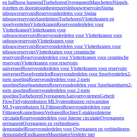
en halfhoog hangend
Toebehoren
Overgangen
Manchetten
Nippels,
rozetten en doorstroombegrenzers
Inbouwreservoirs
Sigma
inbouwreservoirs
Reserveonderdelen voor Sigma
inbouwreservoirs
Spoelpijpen
Toebehoren
Vlotterkranen en
spoelventielen
Vlotterkranen
Reserveonderdelen voor
Vlotterkranen
Vlotterkranen voor
opbouwreservoirs
Reserveonderdelen voor Vlotterkranen voor
opbouwreservoirs
Vlotterkranen voor
inbouwreservoirs
Reserveonderdelen voor Vlotterkranen voor
inbouwreservoirs
Vlotterkranen voor ceramische
reservoirs
Reserveonderdelen voor Vlotterkranen voor ceramische
reservoirs
Vlotterkranen voor reservoirs
universeel
Reserveonderdelen voor Vlotterkranen voor reservoirs
universeel
Spoelventielen
Reserveonderdelen voor Spoelventielen
2-
toets spoeling
Reserveonderdelen voor 2-toets
spoeling
Spoelgarnituren
Reserveonderdelen voor Spoelgarnituren
2-
toets spoeling
Reserveonderdelen voor 2-toets
spoeling
Toebehoren
Overgangen
Aanvoersystemen
Geberit
FlowFit
Systeembuizen ML
Systeembuizen verwarming
ML
Systeembuizen SL
Fittingen
Reserveonderdelen voor
Fittingen
Koppelingen
Verlopen
Bochten
T-stukken
Interne
circulatie
Reserveonderdelen voor Interne circulatie
Overgangen
permanent
Overgangen en verbindingen,
demontabel
Reserveonderdelen voor Overgangen en verbindingen,
demontabel
Eindkappen
Muurplaten
Verdeler met