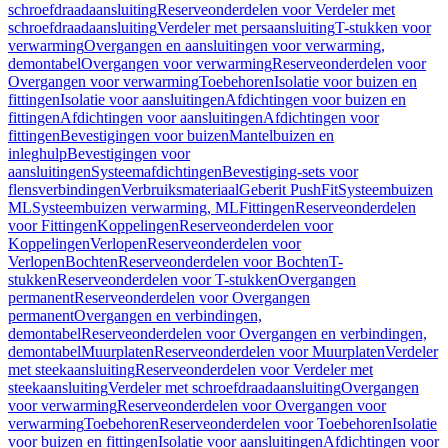
schroefdraadaansluiting
Reserveonderdelen voor Verdeler met
schroefdraadaansluiting
Verdeler met persaansluiting
T-stukken voor
verwarming
Overgangen en aansluitingen voor verwarming,
demontabel
Overgangen voor verwarming
Reserveonderdelen voor
Overgangen voor verwarming
Toebehoren
Isolatie voor buizen en
fittingen
Isolatie voor aansluitingen
Afdichtingen voor buizen en
fittingen
Afdichtingen voor aansluitingen
Afdichtingen voor
fittingen
Bevestigingen voor buizen
Mantelbuizen en
inleghulp
Bevestigingen voor
aansluitingen
Systeemafdichtingen
Bevestiging-sets voor
flensverbindingen
Verbruiksmateriaal
Geberit PushFit
Systeembuizen
ML
Systeembuizen verwarming, ML
Fittingen
Reserveonderdelen
voor Fittingen
Koppelingen
Reserveonderdelen voor
Koppelingen
Verlopen
Reserveonderdelen voor
Verlopen
Bochten
Reserveonderdelen voor Bochten
T-
stukken
Reserveonderdelen voor T-stukken
Overgangen
permanent
Reserveonderdelen voor Overgangen
permanent
Overgangen en verbindingen,
demontabel
Reserveonderdelen voor Overgangen en verbindingen,
demontabel
Muurplaten
Reserveonderdelen voor Muurplaten
Verdeler
met steekaansluiting
Reserveonderdelen voor Verdeler met
steekaansluiting
Verdeler met schroefdraadaansluiting
Overgangen
voor verwarming
Reserveonderdelen voor Overgangen voor
verwarming
Toebehoren
Reserveonderdelen voor Toebehoren
Isolatie
voor buizen en fittingen
Isolatie voor aansluitingen
Afdichtingen voor