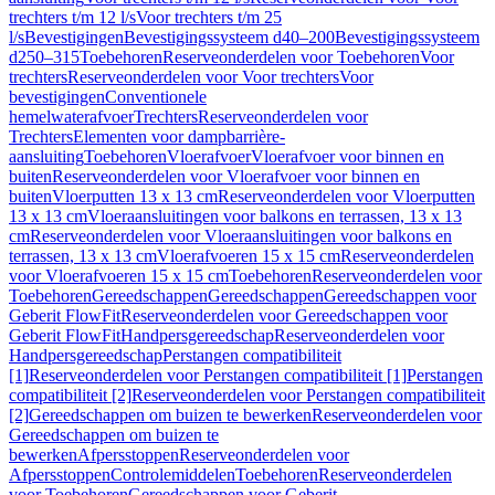
trechters t/m 12 l/s
Voor trechters t/m 25
l/s
Bevestigingen
Bevestigingssysteem d40–200
Bevestigingssysteem
d250–315
Toebehoren
Reserveonderdelen voor Toebehoren
Voor
trechters
Reserveonderdelen voor Voor trechters
Voor
bevestigingen
Conventionele
hemelwaterafvoer
Trechters
Reserveonderdelen voor
Trechters
Elementen voor dampbarrière-
aansluiting
Toebehoren
Vloerafvoer
Vloerafvoer voor binnen en
buiten
Reserveonderdelen voor Vloerafvoer voor binnen en
buiten
Vloerputten 13 x 13 cm
Reserveonderdelen voor Vloerputten
13 x 13 cm
Vloeraansluitingen voor balkons en terrassen, 13 x 13
cm
Reserveonderdelen voor Vloeraansluitingen voor balkons en
terrassen, 13 x 13 cm
Vloerafvoeren 15 x 15 cm
Reserveonderdelen
voor Vloerafvoeren 15 x 15 cm
Toebehoren
Reserveonderdelen voor
Toebehoren
Gereedschappen
Gereedschappen
Gereedschappen voor
Geberit FlowFit
Reserveonderdelen voor Gereedschappen voor
Geberit FlowFit
Handpersgereedschap
Reserveonderdelen voor
Handpersgereedschap
Perstangen compatibiliteit
[1]
Reserveonderdelen voor Perstangen compatibiliteit [1]
Perstangen
compatibiliteit [2]
Reserveonderdelen voor Perstangen compatibiliteit
[2]
Gereedschappen om buizen te bewerken
Reserveonderdelen voor
Gereedschappen om buizen te
bewerken
Afpersstoppen
Reserveonderdelen voor
Afpersstoppen
Controlemiddelen
Toebehoren
Reserveonderdelen
voor Toebehoren
Gereedschappen voor Geberit