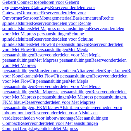
Geberit Connect toebehoren voor Geberit
hygiënesysteem
Gateways
Reserveonderdelen voor
Gateways
Omvormer
Reserveonderdelen voor
Omvormer
Sensoren
Montagemateriaal
Basisarmaturen
Rechte
spindelafsluiters
Reserveonderdelen voor Rechte
spindelafsluiters
Met Mapress persaansluitingen
Reserveonderdelen
voor Met Mapress persaansluitingen
Schuine
spindelafsluiters
Reserveonderdelen voor Schuine
spindelafsluiters
Met FlowFit persaansluitingen
Reserveonderdelen
voor Met FlowFit persaansluitingen
Met Mepla
persaansluitingen
Reserveonderdelen voor Met Mepla
persaansluitingen
Met Mapress persaansluitingen
Reserveonderdelen
voor Met Mapress
persaansluitingen
Monsternameventielen
Aftapventielen
Kogelkranen
R
voor Kogelkranen
Met FlowFit persaansluitingen
Reserveonderdelen
voor Met FlowFit persaansluitingen
Met Mepla
persaansluitingen
Reserveonderdelen voor Met Mepla
persaansluitingen
Met Mapress persaansluitingen
Reserveonderdelen
voor Met Mapress persaansluitingen
Met Mapress persaansluitingen,
FKM blauw
Reserveonderdelen voor Met Mapress
persaansluitingen, FKM blauw
Afsluit- en verdelereenheden voor
inbouwmontage
Reserveonderdelen voor Afsluit- en
verdelereenheden voor inbouwmontage
Met aansluitingen
Compact
Reserveonderdelen voor Met aansluitingen
Compact
Terugslagventielen
Met Mapress