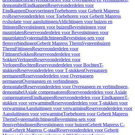
demontabel
Eindkappen
Reserveonderdelen voor
Eindkappen
Doorvoeringen
Toebehoren voor Geberit Mapress
rvs
Reserveonderdelen voor Toebehoren voor Geberit Mapress
rvs
Isolatie voor aansluitingen
Afdichtingen voor buizen en
fittingen
Bevestigingen voor buizen
Bevestigingen voor
muurplaten
Reserveonderdelen voor Bevestigingen voor
muurplaten
Systeemafdichtingen
Bevestiging-sets voor
flensverbindingen
Geberit Mapress Therm
Systeembuizen
Therm
Fittingen
Reserveonderdelen voor
Fittingen
Sokken
Reserveonderdelen voor
Sokken
Verlopen
Reserveonderdelen voor
Verlopen
Bochten
Reserveonderdelen voor Bochten
T-
stukken
Reserveonderdelen voor T-stukken
Overgangen
permanent
Reserveonderdelen voor Overgangen
permanent
Overgangen en verbindingen,
demontabel
Reserveonderdelen voor Overgangen en verbindingen,
demontabel
Axiale compensatoren
Reserveonderdelen voor Axiale
compensatoren
Eindkappen
Reserveonderdelen voor Eindkappen
T-
stukken voor verwarming
Reserveonderdelen voor T-stukken voor
verwarming
Aansluitingen voor verwarming
Reserveonderdelen voor
Aansluitingen voor verwarming
Toebehoren voor Geberit Mapress
Therm
Systeemafdichtingen
Bevestiging-sets voor
flensverbindingen
Bevestigingen voor buizen
Geberit Mapress C-
staal
Geberit Mapress C-staal
Reserveonderdelen voor Geberit