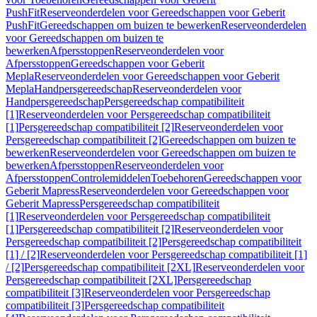
PushFit
Reserveonderdelen voor Gereedschappen voor Geberit
PushFit
Gereedschappen om buizen te bewerken
Reserveonderdelen
voor Gereedschappen om buizen te
bewerken
Afpersstoppen
Reserveonderdelen voor
Afpersstoppen
Gereedschappen voor Geberit
Mepla
Reserveonderdelen voor Gereedschappen voor Geberit
Mepla
Handpersgereedschap
Reserveonderdelen voor
Handpersgereedschap
Persgereedschap compatibiliteit
[1]
Reserveonderdelen voor Persgereedschap compatibiliteit
[1]
Persgereedschap compatibiliteit [2]
Reserveonderdelen voor
Persgereedschap compatibiliteit [2]
Gereedschappen om buizen te
bewerken
Reserveonderdelen voor Gereedschappen om buizen te
bewerken
Afpersstoppen
Reserveonderdelen voor
Afpersstoppen
Controlemiddelen
Toebehoren
Gereedschappen voor
Geberit Mapress
Reserveonderdelen voor Gereedschappen voor
Geberit Mapress
Persgereedschap compatibiliteit
[1]
Reserveonderdelen voor Persgereedschap compatibiliteit
[1]
Persgereedschap compatibiliteit [2]
Reserveonderdelen voor
Persgereedschap compatibiliteit [2]
Persgereedschap compatibiliteit
[1] / [2]
Reserveonderdelen voor Persgereedschap compatibiliteit [1]
/ [2]
Persgereedschap compatibiliteit [2XL]
Reserveonderdelen voor
Persgereedschap compatibiliteit [2XL]
Persgereedschap
compatibiliteit [3]
Reserveonderdelen voor Persgereedschap
compatibiliteit [3]
Persgereedschap compatibiliteit