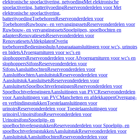
elektronische spoelactivering, netvoeding
Met elektronische
spoelactivering, batterijvoeding
Reserveonderdelen voor Met
elektronische spoelactivering,
batterijvoeding
Toebehoren
Reserveonderdelen voor
Toebehoren
Ruwbouw- en vervangingssets
Reserveonderdelen voor
Ruwbouw- en vervangingssets
Spoelpijpen, spoelbochten en
adapters
Renovatiesets
Reserveonderdelen voor
Renovatiesets
Afdekplaten
Overig
toebehoren
Bedieningshulp
Apparaataansluitingen voor wc's, urinoirs
en bidets
Afvoergarnituren voor wc's en
slophoppers
Reserveonderdelen voor Afvoergarnituren voor wc's en
slophoppers
Sifons
Reserveonderdelen voor
Sifons
Aansluitbochten
Reserveonderdelen voor
Aansluitbochten
Aansluitstuk
Reserveonderdelen voor
Aansluitstuk
Aansluitsets
Reserveonderdelen voor
Aansluitsets
Spoelbochtverlengingen
Reserveonderdelen voor
Spoelbochtverlengingen
Aansluitingen van PVC
Reserveonderdelen
voor Aansluitingen van PVC
Manchetten en afdekkappen
Overgang-
en verbindingsstukken
Toestelaansluitingen voor
urinoirs
Reserveonderdelen voor Toestelaansluitingen voor
urinoirs
Urinoirsifons
Reserveonderdelen voor
Urinoirsifons
Spoelpijp- en
spoelbochtverlengstukken
Reserveonderdelen voor Spoelpijp- en
spoelbochtverlengstukken
Aansluitstuk
Reserveonderdelen voor
Aansluitstuk
Aansluitbochten
Reserveonderdelen voor