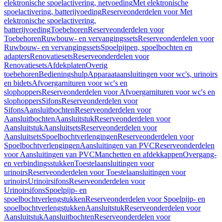
elektronische spoelactivering, netvoeding
Met elektronische
spoelactivering, batterijvoeding
Reserveonderdelen voor Met
elektronische spoelactivering,
batterijvoeding
Toebehoren
Reserveonderdelen voor
Toebehoren
Ruwbouw- en vervangingssets
Reserveonderdelen voor
Ruwbouw- en vervangingssets
Spoelpijpen, spoelbochten en
adapters
Renovatiesets
Reserveonderdelen voor
Renovatiesets
Afdekplaten
Overig
toebehoren
Bedieningshulp
Apparaataansluitingen voor wc's, urinoirs
en bidets
Afvoergarnituren voor wc's en
slophoppers
Reserveonderdelen voor Afvoergarnituren voor wc's en
slophoppers
Sifons
Reserveonderdelen voor
Sifons
Aansluitbochten
Reserveonderdelen voor
Aansluitbochten
Aansluitstuk
Reserveonderdelen voor
Aansluitstuk
Aansluitsets
Reserveonderdelen voor
Aansluitsets
Spoelbochtverlengingen
Reserveonderdelen voor
Spoelbochtverlengingen
Aansluitingen van PVC
Reserveonderdelen
voor Aansluitingen van PVC
Manchetten en afdekkappen
Overgang-
en verbindingsstukken
Toestelaansluitingen voor
urinoirs
Reserveonderdelen voor Toestelaansluitingen voor
urinoirs
Urinoirsifons
Reserveonderdelen voor
Urinoirsifons
Spoelpijp- en
spoelbochtverlengstukken
Reserveonderdelen voor Spoelpijp- en
spoelbochtverlengstukken
Aansluitstuk
Reserveonderdelen voor
Aansluitstuk
Aansluitbochten
Reserveonderdelen voor