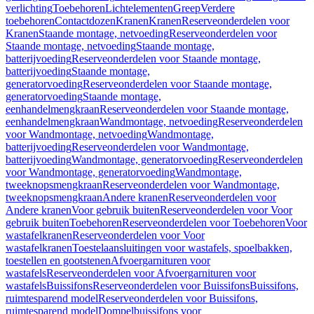
verlichting
Toebehoren
Lichtelementen
Greep
Verdere
toebehoren
Contactdozen
Kranen
Kranen
Reserveonderdelen voor
Kranen
Staande montage, netvoeding
Reserveonderdelen voor
Staande montage, netvoeding
Staande montage,
batterijvoeding
Reserveonderdelen voor Staande montage,
batterijvoeding
Staande montage,
generatorvoeding
Reserveonderdelen voor Staande montage,
generatorvoeding
Staande montage,
eenhandelmengkraan
Reserveonderdelen voor Staande montage,
eenhandelmengkraan
Wandmontage, netvoeding
Reserveonderdelen
voor Wandmontage, netvoeding
Wandmontage,
batterijvoeding
Reserveonderdelen voor Wandmontage,
batterijvoeding
Wandmontage, generatorvoeding
Reserveonderdelen
voor Wandmontage, generatorvoeding
Wandmontage,
tweeknopsmengkraan
Reserveonderdelen voor Wandmontage,
tweeknopsmengkraan
Andere kranen
Reserveonderdelen voor
Andere kranen
Voor gebruik buiten
Reserveonderdelen voor Voor
gebruik buiten
Toebehoren
Reserveonderdelen voor Toebehoren
Voor
wastafelkranen
Reserveonderdelen voor Voor
wastafelkranen
Toestelaansluitingen voor wastafels, spoelbakken,
toestellen en gootstenen
Afvoergarnituren voor
wastafels
Reserveonderdelen voor Afvoergarnituren voor
wastafels
Buissifons
Reserveonderdelen voor Buissifons
Buissifons,
ruimtesparend model
Reserveonderdelen voor Buissifons,
ruimtesparend model
Dompelbuissifons voor