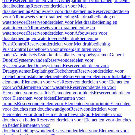
d52
Reserveonderdelen voor Afvoergarnituren voor baden, d52
Met
draaibediening
Reserveonderdelen voor Met
draaibediening
Afbouwsets voor draaibediening
Reserveonderdelen
voor Afbouwsets voor draaibediening
Met draaibediening en
watertoevoer
Reserveonderdelen voor Met draaibediening en
watertoevoer
Afbouwsets voor draaibediening en
watertoevoer
Reserveonderdelen voor Afbouwsets voor
draaibediening en watertoevoer
Met drukbediening
PushControl
Reserveonderdelen voor Met drukbediening
PushControl
Toebehoren voor afvoergarnituren voor
baden
Aansluitsets
T-stukken
Installatie- en spoelsystemen
Geberit
Duofix
Systeemwanden
Reserveonderdelen voor
Systeemwanden
Draagsystemen
Reserveonderdelen voor
Draagsystemen
Beplatingen
Toebehoren
Reserveonderdelen voor
Toebehoren
Installatie-elementen
Reserveonderdelen voor Installatie-
elementen
Elementen voor wc's
Reserveonderdelen voor Elementen
voor wc's
Elementen voor wastafels
Reserveonderdelen voor
Elementen voor wastafels
Elementen voor bidets
Reserveonderdelen
voor Elementen voor bidets
Elementen voor
urinoirs
Reserveonderdelen voor Elementen voor urinoirs
Elementen
voor douches met douchewandgoot
Reserveonderdelen voor
Elementen voor douches met douchewandgoot
Elementen voor
douches en baden
Reserveonderdelen voor Elementen voor douches
en baden
Elementen voor
douchescheidingswanden
Reserveonderdelen voor Elementen voor