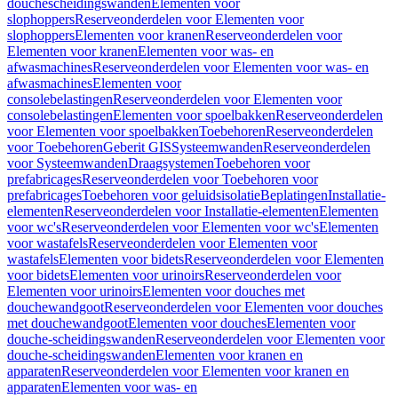
douchescheidingswanden
Elementen voor
slophoppers
Reserveonderdelen voor Elementen voor
slophoppers
Elementen voor kranen
Reserveonderdelen voor
Elementen voor kranen
Elementen voor was- en
afwasmachines
Reserveonderdelen voor Elementen voor was- en
afwasmachines
Elementen voor
consolebelastingen
Reserveonderdelen voor Elementen voor
consolebelastingen
Elementen voor spoelbakken
Reserveonderdelen
voor Elementen voor spoelbakken
Toebehoren
Reserveonderdelen
voor Toebehoren
Geberit GIS
Systeemwanden
Reserveonderdelen
voor Systeemwanden
Draagsystemen
Toebehoren voor
prefabricages
Reserveonderdelen voor Toebehoren voor
prefabricages
Toebehoren voor geluidsisolatie
Beplatingen
Installatie-
elementen
Reserveonderdelen voor Installatie-elementen
Elementen
voor wc's
Reserveonderdelen voor Elementen voor wc's
Elementen
voor wastafels
Reserveonderdelen voor Elementen voor
wastafels
Elementen voor bidets
Reserveonderdelen voor Elementen
voor bidets
Elementen voor urinoirs
Reserveonderdelen voor
Elementen voor urinoirs
Elementen voor douches met
douchewandgoot
Reserveonderdelen voor Elementen voor douches
met douchewandgoot
Elementen voor douches
Elementen voor
douche-scheidingswanden
Reserveonderdelen voor Elementen voor
douche-scheidingswanden
Elementen voor kranen en
apparaten
Reserveonderdelen voor Elementen voor kranen en
apparaten
Elementen voor was- en