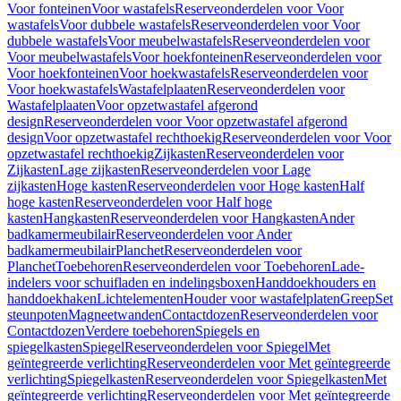
Voor fonteinen
Voor wastafels
Reserveonderdelen voor Voor
wastafels
Voor dubbele wastafels
Reserveonderdelen voor Voor
dubbele wastafels
Voor meubelwastafels
Reserveonderdelen voor
Voor meubelwastafels
Voor hoekfonteinen
Reserveonderdelen voor
Voor hoekfonteinen
Voor hoekwastafels
Reserveonderdelen voor
Voor hoekwastafels
Wastafelplaaten
Reserveonderdelen voor
Wastafelplaaten
Voor opzetwastafel afgerond
design
Reserveonderdelen voor Voor opzetwastafel afgerond
design
Voor opzetwastafel rechthoekig
Reserveonderdelen voor Voor
opzetwastafel rechthoekig
Zijkasten
Reserveonderdelen voor
Zijkasten
Lage zijkasten
Reserveonderdelen voor Lage
zijkasten
Hoge kasten
Reserveonderdelen voor Hoge kasten
Half
hoge kasten
Reserveonderdelen voor Half hoge
kasten
Hangkasten
Reserveonderdelen voor Hangkasten
Ander
badkamermeubilair
Reserveonderdelen voor Ander
badkamermeubilair
Planchet
Reserveonderdelen voor
Planchet
Toebehoren
Reserveonderdelen voor Toebehoren
Lade-
indelers voor schuifladen en indelingsboxen
Handdoekhouders en
handdoekhaken
Lichtelementen
Houder voor wastafelplaten
Greep
Set
steunpoten
Magneetwanden
Contactdozen
Reserveonderdelen voor
Contactdozen
Verdere toebehoren
Spiegels en
spiegelkasten
Spiegel
Reserveonderdelen voor Spiegel
Met
geïntegreerde verlichting
Reserveonderdelen voor Met geïntegreerde
verlichting
Spiegelkasten
Reserveonderdelen voor Spiegelkasten
Met
geïntegreerde verlichting
Reserveonderdelen voor Met geïntegreerde