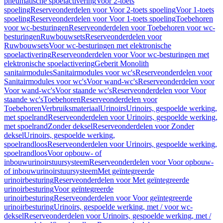
pneumatische spoelactivering
Voor 2-toets
spoeling
Reserveonderdelen voor Voor 2-toets spoeling
Voor 1-toets
spoeling
Reserveonderdelen voor Voor 1-toets spoeling
Toebehoren
voor wc-besturingen
Reserveonderdelen voor Toebehoren voor wc-
besturingen
Ruwbouwsets
Reserveonderdelen voor
Ruwbouwsets
Voor wc-besturingen met elektronische
spoelactivering
Reserveonderdelen voor Voor wc-besturingen met
elektronische spoelactivering
Geberit Monolith
sanitairmodules
Sanitairmodules voor wc's
Reserveonderdelen voor
Sanitairmodules voor wc's
Voor wand-wc's
Reserveonderdelen voor
Voor wand-wc's
Voor staande wc's
Reserveonderdelen voor Voor
staande wc's
Toebehoren
Reserveonderdelen voor
Toebehoren
Verbruiksmateriaal
Urinoirs
Urinoirs, gespoelde werking,
met spoelrand
Reserveonderdelen voor Urinoirs, gespoelde werking,
met spoelrand
Zonder deksel
Reserveonderdelen voor Zonder
deksel
Urinoirs, gespoelde werking,
spoelrandloos
Reserveonderdelen voor Urinoirs, gespoelde werking,
spoelrandloos
Voor opbouw- of
inbouwurinoirstuursysteem
Reserveonderdelen voor Voor opbouw-
of inbouwurinoirstuursysteem
Met geïntegreerde
urinoirbesturing
Reserveonderdelen voor Met geïntegreerde
urinoirbesturing
Voor geïntegreerde
urinoirbesturing
Reserveonderdelen voor Voor geïntegreerde
urinoirbesturing
Urinoirs, gespoelde werking, met / voor wc-
deksel
Reserveonderdelen voor Urinoirs, gespoelde werking, met /