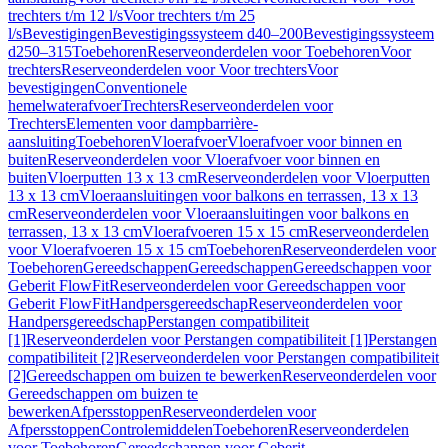
trechters t/m 12 l/s
Voor trechters t/m 25
l/s
Bevestigingen
Bevestigingssysteem d40–200
Bevestigingssysteem
d250–315
Toebehoren
Reserveonderdelen voor Toebehoren
Voor
trechters
Reserveonderdelen voor Voor trechters
Voor
bevestigingen
Conventionele
hemelwaterafvoer
Trechters
Reserveonderdelen voor
Trechters
Elementen voor dampbarrière-
aansluiting
Toebehoren
Vloerafvoer
Vloerafvoer voor binnen en
buiten
Reserveonderdelen voor Vloerafvoer voor binnen en
buiten
Vloerputten 13 x 13 cm
Reserveonderdelen voor Vloerputten
13 x 13 cm
Vloeraansluitingen voor balkons en terrassen, 13 x 13
cm
Reserveonderdelen voor Vloeraansluitingen voor balkons en
terrassen, 13 x 13 cm
Vloerafvoeren 15 x 15 cm
Reserveonderdelen
voor Vloerafvoeren 15 x 15 cm
Toebehoren
Reserveonderdelen voor
Toebehoren
Gereedschappen
Gereedschappen
Gereedschappen voor
Geberit FlowFit
Reserveonderdelen voor Gereedschappen voor
Geberit FlowFit
Handpersgereedschap
Reserveonderdelen voor
Handpersgereedschap
Perstangen compatibiliteit
[1]
Reserveonderdelen voor Perstangen compatibiliteit [1]
Perstangen
compatibiliteit [2]
Reserveonderdelen voor Perstangen compatibiliteit
[2]
Gereedschappen om buizen te bewerken
Reserveonderdelen voor
Gereedschappen om buizen te
bewerken
Afpersstoppen
Reserveonderdelen voor
Afpersstoppen
Controlemiddelen
Toebehoren
Reserveonderdelen
voor Toebehoren
Gereedschappen voor Geberit