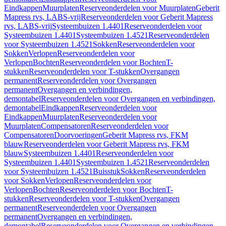
Eindkappen
Muurplaten
Reserveonderdelen voor Muurplaten
Geberit
Mapress rvs, LABS-vrij
Reserveonderdelen voor Geberit Mapress
rvs, LABS-vrij
Systeembuizen 1.4401
Reserveonderdelen voor
Systeembuizen 1.4401
Systeembuizen 1.4521
Reserveonderdelen
voor Systeembuizen 1.4521
Sokken
Reserveonderdelen voor
Sokken
Verlopen
Reserveonderdelen voor
Verlopen
Bochten
Reserveonderdelen voor Bochten
T-
stukken
Reserveonderdelen voor T-stukken
Overgangen
permanent
Reserveonderdelen voor Overgangen
permanent
Overgangen en verbindingen,
demontabel
Reserveonderdelen voor Overgangen en verbindingen,
demontabel
Eindkappen
Reserveonderdelen voor
Eindkappen
Muurplaten
Reserveonderdelen voor
Muurplaten
Compensatoren
Reserveonderdelen voor
Compensatoren
Doorvoeringen
Geberit Mapress rvs, FKM
blauw
Reserveonderdelen voor Geberit Mapress rvs, FKM
blauw
Systeembuizen 1.4401
Reserveonderdelen voor
Systeembuizen 1.4401
Systeembuizen 1.4521
Reserveonderdelen
voor Systeembuizen 1.4521
Buisstuk
Sokken
Reserveonderdelen
voor Sokken
Verlopen
Reserveonderdelen voor
Verlopen
Bochten
Reserveonderdelen voor Bochten
T-
stukken
Reserveonderdelen voor T-stukken
Overgangen
permanent
Reserveonderdelen voor Overgangen
permanent
Overgangen en verbindingen,
demontabel
Reserveonderdelen voor Overgangen en verbindingen,