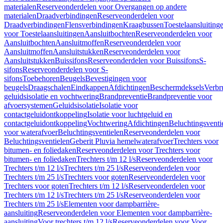
materialen
Reserveonderdelen voor Overgangen op andere
materialen
Draadverbindingen
Reserveonderdelen voor
Draadverbindingen
Flensverbindingen
Kraagbussen
Toestelaansluiting
voor Toestelaansluitingen
Aansluitbochten
Reserveonderdelen voor
Aansluitbochten
Aansluitmoffen
Reserveonderdelen voor
Aansluitmoffen
Aansluitstukken
Reserveonderdelen voor
Aansluitstukken
Buissifons
Reserveonderdelen voor Buissifons
S-
sifons
Reserveonderdelen voor S-
sifons
Toebehoren
Beugels
Bevestigingen voor
beugels
Draagschalen
Eindkappen
Afdichtingen
Beschermdeksels
Verbr
geluidsisolatie en vochtwering
Brandpreventie
Brandpreventie voor
afvoersystemen
Geluidsisolatie
Isolatie voor
contactgeluidontkoppeling
Isolatie voor luchtgeluid en
contactgeluidontkoppeling
Vochtwering
Afdichtingen
Beluchtingsventi
voor waterafvoer
Beluchtingsventielen
Reserveonderdelen voor
Beluchtingsventielen
Geberit Pluvia hemelwaterafvoer
Trechters voor
bitumen- en foliedaken
Reserveonderdelen voor Trechters voor
bitumen- en foliedaken
Trechters t/m 12 l/s
Reserveonderdelen voor
Trechters t/m 12 l/s
Trechters t/m 25 l/s
Reserveonderdelen voor
Trechters t/m 25 l/s
Trechters voor goten
Reserveonderdelen voor
Trechters voor goten
Trechters t/m 12 l/s
Reserveonderdelen voor
Trechters t/m 12 l/s
Trechters t/m 25 l/s
Reserveonderdelen voor
Trechters t/m 25 l/s
Elementen voor dampbarrière-
aansluiting
Reserveonderdelen voor Elementen voor dampbarrière-
aansluiting
Voor trechters t/m 12 l/s
Reserveonderdelen voor Voor