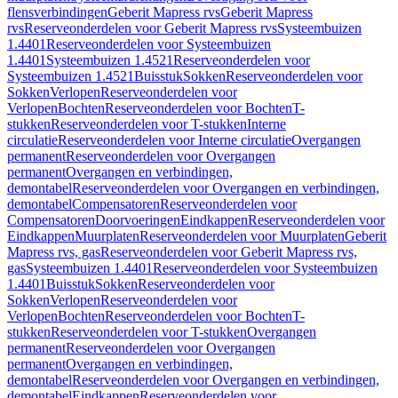
flensverbindingen
Geberit Mapress rvs
Geberit Mapress
rvs
Reserveonderdelen voor Geberit Mapress rvs
Systeembuizen
1.4401
Reserveonderdelen voor Systeembuizen
1.4401
Systeembuizen 1.4521
Reserveonderdelen voor
Systeembuizen 1.4521
Buisstuk
Sokken
Reserveonderdelen voor
Sokken
Verlopen
Reserveonderdelen voor
Verlopen
Bochten
Reserveonderdelen voor Bochten
T-
stukken
Reserveonderdelen voor T-stukken
Interne
circulatie
Reserveonderdelen voor Interne circulatie
Overgangen
permanent
Reserveonderdelen voor Overgangen
permanent
Overgangen en verbindingen,
demontabel
Reserveonderdelen voor Overgangen en verbindingen,
demontabel
Compensatoren
Reserveonderdelen voor
Compensatoren
Doorvoeringen
Eindkappen
Reserveonderdelen voor
Eindkappen
Muurplaten
Reserveonderdelen voor Muurplaten
Geberit
Mapress rvs, gas
Reserveonderdelen voor Geberit Mapress rvs,
gas
Systeembuizen 1.4401
Reserveonderdelen voor Systeembuizen
1.4401
Buisstuk
Sokken
Reserveonderdelen voor
Sokken
Verlopen
Reserveonderdelen voor
Verlopen
Bochten
Reserveonderdelen voor Bochten
T-
stukken
Reserveonderdelen voor T-stukken
Overgangen
permanent
Reserveonderdelen voor Overgangen
permanent
Overgangen en verbindingen,
demontabel
Reserveonderdelen voor Overgangen en verbindingen,
demontabel
Eindkappen
Reserveonderdelen voor