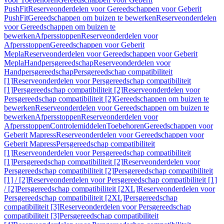
PushFit
Reserveonderdelen voor Gereedschappen voor Geberit
PushFit
Gereedschappen om buizen te bewerken
Reserveonderdelen
voor Gereedschappen om buizen te
bewerken
Afpersstoppen
Reserveonderdelen voor
Afpersstoppen
Gereedschappen voor Geberit
Mepla
Reserveonderdelen voor Gereedschappen voor Geberit
Mepla
Handpersgereedschap
Reserveonderdelen voor
Handpersgereedschap
Persgereedschap compatibiliteit
[1]
Reserveonderdelen voor Persgereedschap compatibiliteit
[1]
Persgereedschap compatibiliteit [2]
Reserveonderdelen voor
Persgereedschap compatibiliteit [2]
Gereedschappen om buizen te
bewerken
Reserveonderdelen voor Gereedschappen om buizen te
bewerken
Afpersstoppen
Reserveonderdelen voor
Afpersstoppen
Controlemiddelen
Toebehoren
Gereedschappen voor
Geberit Mapress
Reserveonderdelen voor Gereedschappen voor
Geberit Mapress
Persgereedschap compatibiliteit
[1]
Reserveonderdelen voor Persgereedschap compatibiliteit
[1]
Persgereedschap compatibiliteit [2]
Reserveonderdelen voor
Persgereedschap compatibiliteit [2]
Persgereedschap compatibiliteit
[1] / [2]
Reserveonderdelen voor Persgereedschap compatibiliteit [1]
/ [2]
Persgereedschap compatibiliteit [2XL]
Reserveonderdelen voor
Persgereedschap compatibiliteit [2XL]
Persgereedschap
compatibiliteit [3]
Reserveonderdelen voor Persgereedschap
compatibiliteit [3]
Persgereedschap compatibiliteit