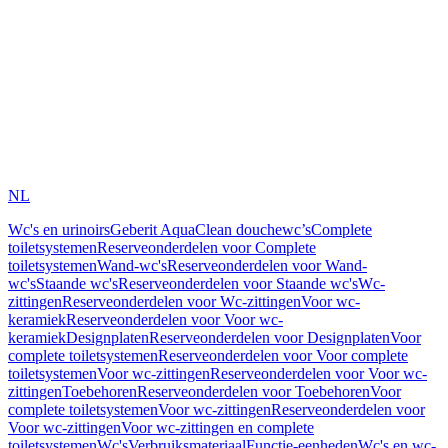
NL
Wc's en urinoirs
Geberit AquaClean douchewc’s
Complete
toiletsystemen
Reserveonderdelen voor Complete
toiletsystemen
Wand-wc's
Reserveonderdelen voor Wand-
wc's
Staande wc's
Reserveonderdelen voor Staande wc's
Wc-
zittingen
Reserveonderdelen voor Wc-zittingen
Voor wc-
keramiek
Reserveonderdelen voor Voor wc-
keramiek
Designplaten
Reserveonderdelen voor Designplaten
Voor
complete toiletsystemen
Reserveonderdelen voor Voor complete
toiletsystemen
Voor wc-zittingen
Reserveonderdelen voor Voor wc-
zittingen
Toebehoren
Reserveonderdelen voor Toebehoren
Voor
complete toiletsystemen
Voor wc-zittingen
Reserveonderdelen voor
Voor wc-zittingen
Voor wc-zittingen en complete
toiletsystemen
Wc's
Verbruiksmateriaal
Functie-eenheden
Wc's en wc-