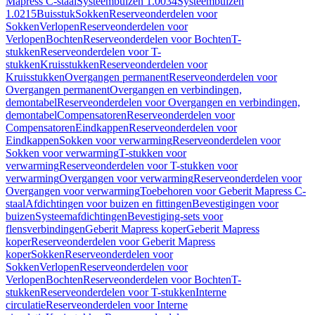
Mapress C-staal
Systeembuizen 1.0034
Systeembuizen
1.0215
Buisstuk
Sokken
Reserveonderdelen voor
Sokken
Verlopen
Reserveonderdelen voor
Verlopen
Bochten
Reserveonderdelen voor Bochten
T-
stukken
Reserveonderdelen voor T-
stukken
Kruisstukken
Reserveonderdelen voor
Kruisstukken
Overgangen permanent
Reserveonderdelen voor
Overgangen permanent
Overgangen en verbindingen,
demontabel
Reserveonderdelen voor Overgangen en verbindingen,
demontabel
Compensatoren
Reserveonderdelen voor
Compensatoren
Eindkappen
Reserveonderdelen voor
Eindkappen
Sokken voor verwarming
Reserveonderdelen voor
Sokken voor verwarming
T-stukken voor
verwarming
Reserveonderdelen voor T-stukken voor
verwarming
Overgangen voor verwarming
Reserveonderdelen voor
Overgangen voor verwarming
Toebehoren voor Geberit Mapress C-
staal
Afdichtingen voor buizen en fittingen
Bevestigingen voor
buizen
Systeemafdichtingen
Bevestiging-sets voor
flensverbindingen
Geberit Mapress koper
Geberit Mapress
koper
Reserveonderdelen voor Geberit Mapress
koper
Sokken
Reserveonderdelen voor
Sokken
Verlopen
Reserveonderdelen voor
Verlopen
Bochten
Reserveonderdelen voor Bochten
T-
stukken
Reserveonderdelen voor T-stukken
Interne
circulatie
Reserveonderdelen voor Interne