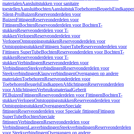
materialen
Aansluitstukken voor sanitaire
toestellen
Aansluitbochten
Aansluitstuk
Toebehoren
Beugels
Eindkappe
Silent-Pro
Buizen
Reserveonderdelen voor
Buizen
Fittingen
Reserveonderdelen voor
Fittingen
Bochten
Reserveonderdelen voor Bochten
T-
stukken
Reserveonderdelen voor T-
stukken
Verlopen
Reserveonderdelen voor
Verlopen
Ontstoppingsstukken
Reserveonderdelen voor
Ontstoppingsstukken
Fittingen SuperTube
Reserveonderdelen voor
Fittingen SuperTube
Bochten
Reserveonderdelen voor Bochten
T-
stukken
Reserveonderdelen voor T-
stukken
Verbindingen
Reserveonderdelen voor
Verbindingen
Steekverbindingen
Reserveonderdelen voor
Steekverbindingen
Klauwverbindingen
Overgangen op andere
materialen
Toebehoren
Reserveonderdelen voor
Toebehoren
Beugels
Eindkappen
Afdichtingen
Reserveonderdelen
voor Afdichtingen
Verbruiksmateriaal
Geberit
PE
Buizen
Fittingen
Reserveonderdelen voor Fittingen
Bochten
T-
stukken
Verlopen
Ontstoppingsstukken
Reserveonderdelen voor
Ontstoppingsstukken
Overgangen
Speciale
fittingen
Reserveonderdelen voor Speciale fittingen
Fittingen
SuperTube
Bochten
Speciale
fittingen
Verbindingen
Reserveonderdelen voor
Verbindingen
Lasverbindingen
Steekverbindingen
Reserveonderdelen
voor Steekverbindingen
Overgangen op andere