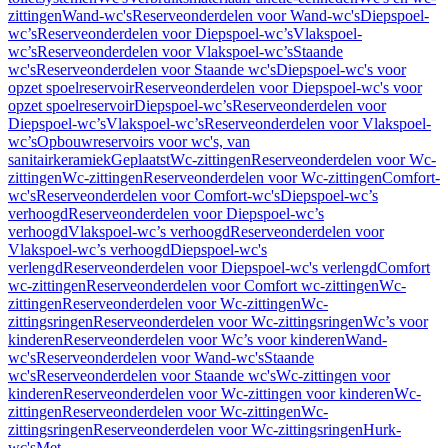
zittingen
Wand-wc's
Reserveonderdelen voor Wand-wc's
Diepspoel-
wc’s
Reserveonderdelen voor Diepspoel-wc’s
Vlakspoel-
wc’s
Reserveonderdelen voor Vlakspoel-wc’s
Staande
wc's
Reserveonderdelen voor Staande wc's
Diepspoel-wc's voor
opzet spoelreservoir
Reserveonderdelen voor Diepspoel-wc's voor
opzet spoelreservoir
Diepspoel-wc’s
Reserveonderdelen voor
Diepspoel-wc’s
Vlakspoel-wc’s
Reserveonderdelen voor Vlakspoel-
wc’s
Opbouwreservoirs voor wc's, van
sanitairkeramiek
Geplaatst
Wc-zittingen
Reserveonderdelen voor Wc-
zittingen
Wc-zittingen
Reserveonderdelen voor Wc-zittingen
Comfort-
wc's
Reserveonderdelen voor Comfort-wc's
Diepspoel-wc’s
verhoogd
Reserveonderdelen voor Diepspoel-wc’s
verhoogd
Vlakspoel-wc’s verhoogd
Reserveonderdelen voor
Vlakspoel-wc’s verhoogd
Diepspoel-wc's
verlengd
Reserveonderdelen voor Diepspoel-wc's verlengd
Comfort
wc-zittingen
Reserveonderdelen voor Comfort wc-zittingen
Wc-
zittingen
Reserveonderdelen voor Wc-zittingen
Wc-
zittingsringen
Reserveonderdelen voor Wc-zittingsringen
Wc’s voor
kinderen
Reserveonderdelen voor Wc’s voor kinderen
Wand-
wc's
Reserveonderdelen voor Wand-wc's
Staande
wc's
Reserveonderdelen voor Staande wc's
Wc-zittingen voor
kinderen
Reserveonderdelen voor Wc-zittingen voor kinderen
Wc-
zittingen
Reserveonderdelen voor Wc-zittingen
Wc-
zittingsringen
Reserveonderdelen voor Wc-zittingsringen
Hurk-
wc's
Met