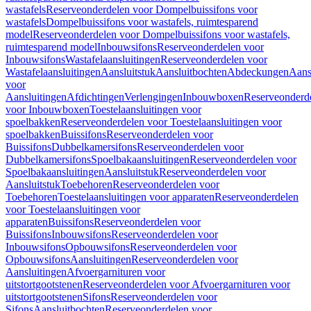
wastafels
Reserveonderdelen voor Dompelbuissifons voor
wastafels
Dompelbuissifons voor wastafels, ruimtesparend
model
Reserveonderdelen voor Dompelbuissifons voor wastafels,
ruimtesparend model
Inbouwsifons
Reserveonderdelen voor
Inbouwsifons
Wastafelaansluitingen
Reserveonderdelen voor
Wastafelaansluitingen
Aansluitstuk
Aansluitbochten
Abdeckungen
Aans
voor
Aansluitingen
Afdichtingen
Verlengingen
Inbouwboxen
Reserveonderd
voor Inbouwboxen
Toestelaansluitingen voor
spoelbakken
Reserveonderdelen voor Toestelaansluitingen voor
spoelbakken
Buissifons
Reserveonderdelen voor
Buissifons
Dubbelkamersifons
Reserveonderdelen voor
Dubbelkamersifons
Spoelbakaansluitingen
Reserveonderdelen voor
Spoelbakaansluitingen
Aansluitstuk
Reserveonderdelen voor
Aansluitstuk
Toebehoren
Reserveonderdelen voor
Toebehoren
Toestelaansluitingen voor apparaten
Reserveonderdelen
voor Toestelaansluitingen voor
apparaten
Buissifons
Reserveonderdelen voor
Buissifons
Inbouwsifons
Reserveonderdelen voor
Inbouwsifons
Opbouwsifons
Reserveonderdelen voor
Opbouwsifons
Aansluitingen
Reserveonderdelen voor
Aansluitingen
Afvoergarnituren voor
uitstortgootstenen
Reserveonderdelen voor Afvoergarnituren voor
uitstortgootstenen
Sifons
Reserveonderdelen voor
Sifons
Aansluitbochten
Reserveonderdelen voor