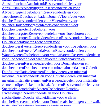
Aansluitbochten
Aansluitstuk
Reserveonderdelen voor
Aansluitstuk
Afvoerpluggen
Reserveonderdelen voor
Afvoerpluggen
Toebehoren
Reserveonderdelen voor
Toebehoren
Douches en baden
Douche
Vloerafvoer voor
douches
Reserveonderdelen voor Vloerafvoer voor
douches
Douchevloergoten
Reserveonderdelen voor
Douchevloergoten
Toebehoren voor
douchevloergoten
Reserveonderdelen voor Toebehoren voor
douchevloergoten
Douchevloerafvoeren
Reserveonderdelen voor
Douchevloerafvoeren
Toebehoren voor
douchevloerafvoeren
Reserveonderdelen voor Toebehoren voor
douchevloerafvoeren
Wandafvoeren
Reserveonderdelen voor
Wandafvoeren
Toebehoren voor wandafvoeren
Reserveonderdelen
voor Toebehoren voor wandafvoeren
Douchebakken en
douchevloeren
Reserveonderdelen voor Douchebakken en
douchevloeren
Douchevloeren van mineraalmateriaal en Geberit
Duofix installatie-elementen
Douchevloeren van mineraal
materiaal
Reserveonderdelen voor Douchevloeren van mineraal
materiaal
Installatie-elementen
Reserveonderdelen voor Installatie-
elementen
Specifieke douchebakafvoeren
Reserveonderdelen voor
Specifieke douchebakafvoeren
Toebehoren
Douche-
afscheidingen
Reserveonderdelen voor Douche-
afscheidingen
Douche-afscheidingen voor walk-in-
douche
Reserveonderdelen voor Douche-afscheidingen voor walk-
in-douche
Toebehoren
Reserveonderdelen voor