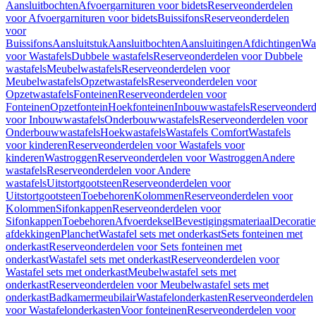
Aansluitbochten
Afvoergarnituren voor bidets
Reserveonderdelen
voor Afvoergarnituren voor bidets
Buissifons
Reserveonderdelen
voor
Buissifons
Aansluitstuk
Aansluitbochten
Aansluitingen
Afdichtingen
Was
voor Wastafels
Dubbele wastafels
Reserveonderdelen voor Dubbele
wastafels
Meubelwastafels
Reserveonderdelen voor
Meubelwastafels
Opzetwastafels
Reserveonderdelen voor
Opzetwastafels
Fonteinen
Reserveonderdelen voor
Fonteinen
Opzetfontein
Hoekfonteinen
Inbouwwastafels
Reserveonderd
voor Inbouwwastafels
Onderbouwwastafels
Reserveonderdelen voor
Onderbouwwastafels
Hoekwastafels
Wastafels Comfort
Wastafels
voor kinderen
Reserveonderdelen voor Wastafels voor
kinderen
Wastroggen
Reserveonderdelen voor Wastroggen
Andere
wastafels
Reserveonderdelen voor Andere
wastafels
Uitstortgootsteen
Reserveonderdelen voor
Uitstortgootsteen
Toebehoren
Kolommen
Reserveonderdelen voor
Kolommen
Sifonkappen
Reserveonderdelen voor
Sifonkappen
Toebehoren
Afvoerdeksel
Bevestigingsmateriaal
Decorati
afdekkingen
Planchet
Wastafel sets met onderkast
Sets fonteinen met
onderkast
Reserveonderdelen voor Sets fonteinen met
onderkast
Wastafel sets met onderkast
Reserveonderdelen voor
Wastafel sets met onderkast
Meubelwastafel sets met
onderkast
Reserveonderdelen voor Meubelwastafel sets met
onderkast
Badkamermeubilair
Wastafelonderkasten
Reserveonderdelen
voor Wastafelonderkasten
Voor fonteinen
Reserveonderdelen voor