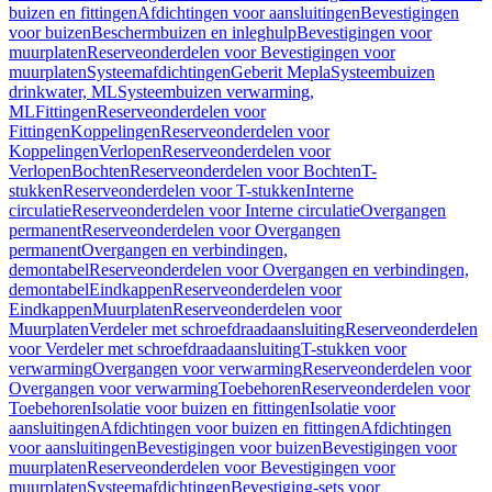
buizen en fittingen
Afdichtingen voor aansluitingen
Bevestigingen
voor buizen
Beschermbuizen en inleghulp
Bevestigingen voor
muurplaten
Reserveonderdelen voor Bevestigingen voor
muurplaten
Systeemafdichtingen
Geberit Mepla
Systeembuizen
drinkwater, ML
Systeembuizen verwarming,
ML
Fittingen
Reserveonderdelen voor
Fittingen
Koppelingen
Reserveonderdelen voor
Koppelingen
Verlopen
Reserveonderdelen voor
Verlopen
Bochten
Reserveonderdelen voor Bochten
T-
stukken
Reserveonderdelen voor T-stukken
Interne
circulatie
Reserveonderdelen voor Interne circulatie
Overgangen
permanent
Reserveonderdelen voor Overgangen
permanent
Overgangen en verbindingen,
demontabel
Reserveonderdelen voor Overgangen en verbindingen,
demontabel
Eindkappen
Reserveonderdelen voor
Eindkappen
Muurplaten
Reserveonderdelen voor
Muurplaten
Verdeler met schroefdraadaansluiting
Reserveonderdelen
voor Verdeler met schroefdraadaansluiting
T-stukken voor
verwarming
Overgangen voor verwarming
Reserveonderdelen voor
Overgangen voor verwarming
Toebehoren
Reserveonderdelen voor
Toebehoren
Isolatie voor buizen en fittingen
Isolatie voor
aansluitingen
Afdichtingen voor buizen en fittingen
Afdichtingen
voor aansluitingen
Bevestigingen voor buizen
Bevestigingen voor
muurplaten
Reserveonderdelen voor Bevestigingen voor
muurplaten
Systeemafdichtingen
Bevestiging-sets voor