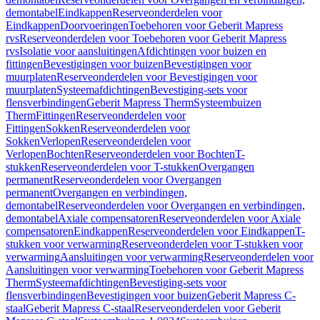
demontabel
Eindkappen
Reserveonderdelen voor
Eindkappen
Doorvoeringen
Toebehoren voor Geberit Mapress
rvs
Reserveonderdelen voor Toebehoren voor Geberit Mapress
rvs
Isolatie voor aansluitingen
Afdichtingen voor buizen en
fittingen
Bevestigingen voor buizen
Bevestigingen voor
muurplaten
Reserveonderdelen voor Bevestigingen voor
muurplaten
Systeemafdichtingen
Bevestiging-sets voor
flensverbindingen
Geberit Mapress Therm
Systeembuizen
Therm
Fittingen
Reserveonderdelen voor
Fittingen
Sokken
Reserveonderdelen voor
Sokken
Verlopen
Reserveonderdelen voor
Verlopen
Bochten
Reserveonderdelen voor Bochten
T-
stukken
Reserveonderdelen voor T-stukken
Overgangen
permanent
Reserveonderdelen voor Overgangen
permanent
Overgangen en verbindingen,
demontabel
Reserveonderdelen voor Overgangen en verbindingen,
demontabel
Axiale compensatoren
Reserveonderdelen voor Axiale
compensatoren
Eindkappen
Reserveonderdelen voor Eindkappen
T-
stukken voor verwarming
Reserveonderdelen voor T-stukken voor
verwarming
Aansluitingen voor verwarming
Reserveonderdelen voor
Aansluitingen voor verwarming
Toebehoren voor Geberit Mapress
Therm
Systeemafdichtingen
Bevestiging-sets voor
flensverbindingen
Bevestigingen voor buizen
Geberit Mapress C-
staal
Geberit Mapress C-staal
Reserveonderdelen voor Geberit