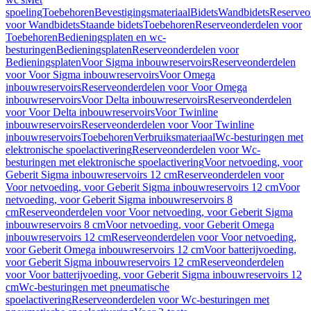
spoeling
Toebehoren
Bevestigingsmateriaal
Bidets
Wandbidets
Reserveo
voor Wandbidets
Staande bidets
Toebehoren
Reserveonderdelen voor
Toebehoren
Bedieningsplaten en wc-
besturingen
Bedieningsplaten
Reserveonderdelen voor
Bedieningsplaten
Voor Sigma inbouwreservoirs
Reserveonderdelen
voor Voor Sigma inbouwreservoirs
Voor Omega
inbouwreservoirs
Reserveonderdelen voor Voor Omega
inbouwreservoirs
Voor Delta inbouwreservoirs
Reserveonderdelen
voor Voor Delta inbouwreservoirs
Voor Twinline
inbouwreservoirs
Reserveonderdelen voor Voor Twinline
inbouwreservoirs
Toebehoren
Verbruiksmateriaal
Wc-besturingen met
elektronische spoelactivering
Reserveonderdelen voor Wc-
besturingen met elektronische spoelactivering
Voor netvoeding, voor
Geberit Sigma inbouwreservoirs 12 cm
Reserveonderdelen voor
Voor netvoeding, voor Geberit Sigma inbouwreservoirs 12 cm
Voor
netvoeding, voor Geberit Sigma inbouwreservoirs 8
cm
Reserveonderdelen voor Voor netvoeding, voor Geberit Sigma
inbouwreservoirs 8 cm
Voor netvoeding, voor Geberit Omega
inbouwreservoirs 12 cm
Reserveonderdelen voor Voor netvoeding,
voor Geberit Omega inbouwreservoirs 12 cm
Voor batterijvoeding,
voor Geberit Sigma inbouwreservoirs 12 cm
Reserveonderdelen
voor Voor batterijvoeding, voor Geberit Sigma inbouwreservoirs 12
cm
Wc-besturingen met pneumatische
spoelactivering
Reserveonderdelen voor Wc-besturingen met