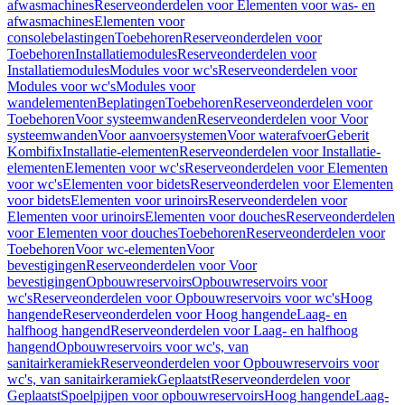
afwasmachines
Reserveonderdelen voor Elementen voor was- en
afwasmachines
Elementen voor
consolebelastingen
Toebehoren
Reserveonderdelen voor
Toebehoren
Installatiemodules
Reserveonderdelen voor
Installatiemodules
Modules voor wc's
Reserveonderdelen voor
Modules voor wc's
Modules voor
wandelementen
Beplatingen
Toebehoren
Reserveonderdelen voor
Toebehoren
Voor systeemwanden
Reserveonderdelen voor Voor
systeemwanden
Voor aanvoersystemen
Voor waterafvoer
Geberit
Kombifix
Installatie-elementen
Reserveonderdelen voor Installatie-
elementen
Elementen voor wc's
Reserveonderdelen voor Elementen
voor wc's
Elementen voor bidets
Reserveonderdelen voor Elementen
voor bidets
Elementen voor urinoirs
Reserveonderdelen voor
Elementen voor urinoirs
Elementen voor douches
Reserveonderdelen
voor Elementen voor douches
Toebehoren
Reserveonderdelen voor
Toebehoren
Voor wc-elementen
Voor
bevestigingen
Reserveonderdelen voor Voor
bevestigingen
Opbouwreservoirs
Opbouwreservoirs voor
wc's
Reserveonderdelen voor Opbouwreservoirs voor wc's
Hoog
hangende
Reserveonderdelen voor Hoog hangende
Laag- en
halfhoog hangend
Reserveonderdelen voor Laag- en halfhoog
hangend
Opbouwreservoirs voor wc's, van
sanitairkeramiek
Reserveonderdelen voor Opbouwreservoirs voor
wc's, van sanitairkeramiek
Geplaatst
Reserveonderdelen voor
Geplaatst
Spoelpijpen voor opbouwreservoirs
Hoog hangende
Laag-