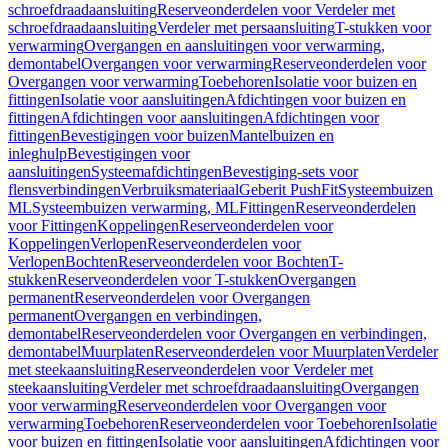
schroefdraadaansluiting
Reserveonderdelen voor Verdeler met
schroefdraadaansluiting
Verdeler met persaansluiting
T-stukken voor
verwarming
Overgangen en aansluitingen voor verwarming,
demontabel
Overgangen voor verwarming
Reserveonderdelen voor
Overgangen voor verwarming
Toebehoren
Isolatie voor buizen en
fittingen
Isolatie voor aansluitingen
Afdichtingen voor buizen en
fittingen
Afdichtingen voor aansluitingen
Afdichtingen voor
fittingen
Bevestigingen voor buizen
Mantelbuizen en
inleghulp
Bevestigingen voor
aansluitingen
Systeemafdichtingen
Bevestiging-sets voor
flensverbindingen
Verbruiksmateriaal
Geberit PushFit
Systeembuizen
ML
Systeembuizen verwarming, ML
Fittingen
Reserveonderdelen
voor Fittingen
Koppelingen
Reserveonderdelen voor
Koppelingen
Verlopen
Reserveonderdelen voor
Verlopen
Bochten
Reserveonderdelen voor Bochten
T-
stukken
Reserveonderdelen voor T-stukken
Overgangen
permanent
Reserveonderdelen voor Overgangen
permanent
Overgangen en verbindingen,
demontabel
Reserveonderdelen voor Overgangen en verbindingen,
demontabel
Muurplaten
Reserveonderdelen voor Muurplaten
Verdeler
met steekaansluiting
Reserveonderdelen voor Verdeler met
steekaansluiting
Verdeler met schroefdraadaansluiting
Overgangen
voor verwarming
Reserveonderdelen voor Overgangen voor
verwarming
Toebehoren
Reserveonderdelen voor Toebehoren
Isolatie
voor buizen en fittingen
Isolatie voor aansluitingen
Afdichtingen voor