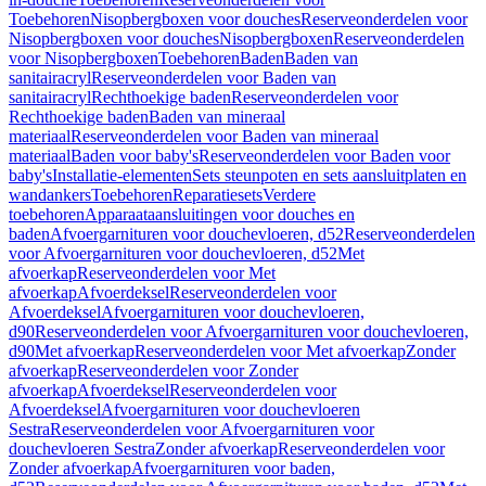
Toebehoren
Nisopbergboxen voor douches
Reserveonderdelen voor
Nisopbergboxen voor douches
Nisopbergboxen
Reserveonderdelen
voor Nisopbergboxen
Toebehoren
Baden
Baden van
sanitairacryl
Reserveonderdelen voor Baden van
sanitairacryl
Rechthoekige baden
Reserveonderdelen voor
Rechthoekige baden
Baden van mineraal
materiaal
Reserveonderdelen voor Baden van mineraal
materiaal
Baden voor baby's
Reserveonderdelen voor Baden voor
baby's
Installatie-elementen
Sets steunpoten en sets aansluitplaten en
wandankers
Toebehoren
Reparatiesets
Verdere
toebehoren
Apparaataansluitingen voor douches en
baden
Afvoergarnituren voor douchevloeren, d52
Reserveonderdelen
voor Afvoergarnituren voor douchevloeren, d52
Met
afvoerkap
Reserveonderdelen voor Met
afvoerkap
Afvoerdeksel
Reserveonderdelen voor
Afvoerdeksel
Afvoergarnituren voor douchevloeren,
d90
Reserveonderdelen voor Afvoergarnituren voor douchevloeren,
d90
Met afvoerkap
Reserveonderdelen voor Met afvoerkap
Zonder
afvoerkap
Reserveonderdelen voor Zonder
afvoerkap
Afvoerdeksel
Reserveonderdelen voor
Afvoerdeksel
Afvoergarnituren voor douchevloeren
Sestra
Reserveonderdelen voor Afvoergarnituren voor
douchevloeren Sestra
Zonder afvoerkap
Reserveonderdelen voor
Zonder afvoerkap
Afvoergarnituren voor baden,