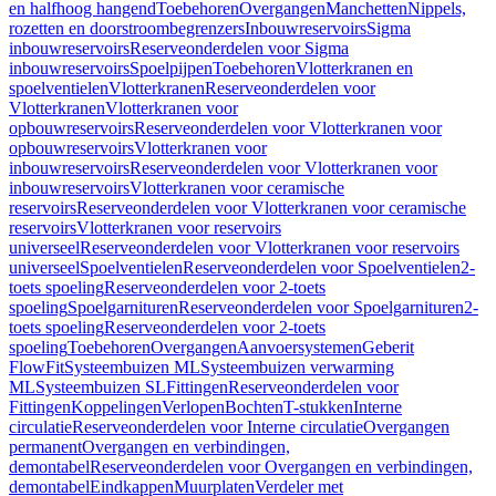
en halfhoog hangend
Toebehoren
Overgangen
Manchetten
Nippels,
rozetten en doorstroombegrenzers
Inbouwreservoirs
Sigma
inbouwreservoirs
Reserveonderdelen voor Sigma
inbouwreservoirs
Spoelpijpen
Toebehoren
Vlotterkranen en
spoelventielen
Vlotterkranen
Reserveonderdelen voor
Vlotterkranen
Vlotterkranen voor
opbouwreservoirs
Reserveonderdelen voor Vlotterkranen voor
opbouwreservoirs
Vlotterkranen voor
inbouwreservoirs
Reserveonderdelen voor Vlotterkranen voor
inbouwreservoirs
Vlotterkranen voor ceramische
reservoirs
Reserveonderdelen voor Vlotterkranen voor ceramische
reservoirs
Vlotterkranen voor reservoirs
universeel
Reserveonderdelen voor Vlotterkranen voor reservoirs
universeel
Spoelventielen
Reserveonderdelen voor Spoelventielen
2-
toets spoeling
Reserveonderdelen voor 2-toets
spoeling
Spoelgarnituren
Reserveonderdelen voor Spoelgarnituren
2-
toets spoeling
Reserveonderdelen voor 2-toets
spoeling
Toebehoren
Overgangen
Aanvoersystemen
Geberit
FlowFit
Systeembuizen ML
Systeembuizen verwarming
ML
Systeembuizen SL
Fittingen
Reserveonderdelen voor
Fittingen
Koppelingen
Verlopen
Bochten
T-stukken
Interne
circulatie
Reserveonderdelen voor Interne circulatie
Overgangen
permanent
Overgangen en verbindingen,
demontabel
Reserveonderdelen voor Overgangen en verbindingen,
demontabel
Eindkappen
Muurplaten
Verdeler met