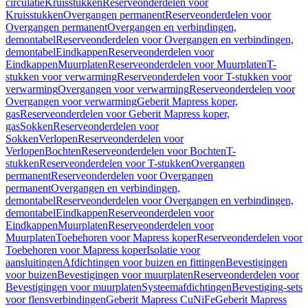
circulatie
Kruisstukken
Reserveonderdelen voor
Kruisstukken
Overgangen permanent
Reserveonderdelen voor
Overgangen permanent
Overgangen en verbindingen,
demontabel
Reserveonderdelen voor Overgangen en verbindingen,
demontabel
Eindkappen
Reserveonderdelen voor
Eindkappen
Muurplaten
Reserveonderdelen voor Muurplaten
T-
stukken voor verwarming
Reserveonderdelen voor T-stukken voor
verwarming
Overgangen voor verwarming
Reserveonderdelen voor
Overgangen voor verwarming
Geberit Mapress koper,
gas
Reserveonderdelen voor Geberit Mapress koper,
gas
Sokken
Reserveonderdelen voor
Sokken
Verlopen
Reserveonderdelen voor
Verlopen
Bochten
Reserveonderdelen voor Bochten
T-
stukken
Reserveonderdelen voor T-stukken
Overgangen
permanent
Reserveonderdelen voor Overgangen
permanent
Overgangen en verbindingen,
demontabel
Reserveonderdelen voor Overgangen en verbindingen,
demontabel
Eindkappen
Reserveonderdelen voor
Eindkappen
Muurplaten
Reserveonderdelen voor
Muurplaten
Toebehoren voor Mapress koper
Reserveonderdelen voor
Toebehoren voor Mapress koper
Isolatie voor
aansluitingen
Afdichtingen voor buizen en fittingen
Bevestigingen
voor buizen
Bevestigingen voor muurplaten
Reserveonderdelen voor
Bevestigingen voor muurplaten
Systeemafdichtingen
Bevestiging-sets
voor flensverbindingen
Geberit Mapress CuNiFe
Geberit Mapress