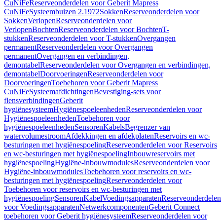
CuNiFe
Reserveonderdelen voor Geberit Mapress
CuNiFe
Systeembuizen 2.1972
Sokken
Reserveonderdelen voor
Sokken
Verlopen
Reserveonderdelen voor
Verlopen
Bochten
Reserveonderdelen voor Bochten
T-
stukken
Reserveonderdelen voor T-stukken
Overgangen
permanent
Reserveonderdelen voor Overgangen
permanent
Overgangen en verbindingen,
demontabel
Reserveonderdelen voor Overgangen en verbindingen,
demontabel
Doorvoeringen
Reserveonderdelen voor
Doorvoeringen
Toebehoren voor Geberit Mapress
CuNiFe
Systeemafdichtingen
Bevestiging-sets voor
flensverbindingen
Geberit
hygiënesysteem
Hygiënespoeleenheden
Reserveonderdelen voor
Hygiënespoeleenheden
Toebehoren voor
hygiënespoeleenheden
Sensoren
Kabels
Begrenzer van
watervolumestroom
Afdekkingen en afdekplaten
Reservoirs en wc-
besturingen met hygiënespoeling
Reserveonderdelen voor Reservoirs
en wc-besturingen met hygiënespoeling
Inbouwreservoirs met
hygiënespoeling
Hygiëne-inbouwmodules
Reserveonderdelen voor
Hygiëne-inbouwmodules
Toebehoren voor reservoirs en wc-
besturingen met hygiënespoeling
Reserveonderdelen voor
Toebehoren voor reservoirs en wc-besturingen met
hygiënespoeling
Sensoren
Kabel
Voedingsapparaten
Reserveonderdelen
voor Voedingsapparaten
Netwerkcomponenten
Geberit Connect
toebehoren voor Geberit hygiënesysteem
Reserveonderdelen voor