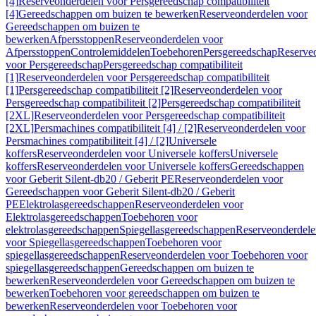
[4]
Reserveonderdelen voor Persgereedschap compatibiliteit
[4]
Gereedschappen om buizen te bewerken
Reserveonderdelen voor
Gereedschappen om buizen te
bewerken
Afpersstoppen
Reserveonderdelen voor
Afpersstoppen
Controlemiddelen
Toebehoren
Persgereedschap
Reserve
voor Persgereedschap
Persgereedschap compatibiliteit
[1]
Reserveonderdelen voor Persgereedschap compatibiliteit
[1]
Persgereedschap compatibiliteit [2]
Reserveonderdelen voor
Persgereedschap compatibiliteit [2]
Persgereedschap compatibiliteit
[2XL]
Reserveonderdelen voor Persgereedschap compatibiliteit
[2XL]
Persmachines compatibiliteit [4] / [2]
Reserveonderdelen voor
Persmachines compatibiliteit [4] / [2]
Universele
koffers
Reserveonderdelen voor Universele koffers
Universele
koffers
Reserveonderdelen voor Universele koffers
Gereedschappen
voor Geberit Silent-db20 / Geberit PE
Reserveonderdelen voor
Gereedschappen voor Geberit Silent-db20 / Geberit
PE
Elektrolasgereedschappen
Reserveonderdelen voor
Elektrolasgereedschappen
Toebehoren voor
elektrolasgereedschappen
Spiegellasgereedschappen
Reserveonderdele
voor Spiegellasgereedschappen
Toebehoren voor
spiegellasgereedschappen
Reserveonderdelen voor Toebehoren voor
spiegellasgereedschappen
Gereedschappen om buizen te
bewerken
Reserveonderdelen voor Gereedschappen om buizen te
bewerken
Toebehoren voor gereedschappen om buizen te
bewerken
Reserveonderdelen voor Toebehoren voor