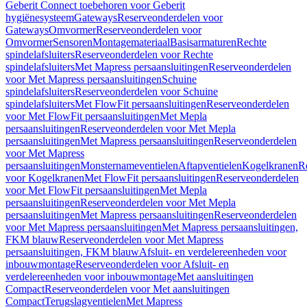
Geberit Connect toebehoren voor Geberit
hygiënesysteem
Gateways
Reserveonderdelen voor
Gateways
Omvormer
Reserveonderdelen voor
Omvormer
Sensoren
Montagemateriaal
Basisarmaturen
Rechte
spindelafsluiters
Reserveonderdelen voor Rechte
spindelafsluiters
Met Mapress persaansluitingen
Reserveonderdelen
voor Met Mapress persaansluitingen
Schuine
spindelafsluiters
Reserveonderdelen voor Schuine
spindelafsluiters
Met FlowFit persaansluitingen
Reserveonderdelen
voor Met FlowFit persaansluitingen
Met Mepla
persaansluitingen
Reserveonderdelen voor Met Mepla
persaansluitingen
Met Mapress persaansluitingen
Reserveonderdelen
voor Met Mapress
persaansluitingen
Monsternameventielen
Aftapventielen
Kogelkranen
R
voor Kogelkranen
Met FlowFit persaansluitingen
Reserveonderdelen
voor Met FlowFit persaansluitingen
Met Mepla
persaansluitingen
Reserveonderdelen voor Met Mepla
persaansluitingen
Met Mapress persaansluitingen
Reserveonderdelen
voor Met Mapress persaansluitingen
Met Mapress persaansluitingen,
FKM blauw
Reserveonderdelen voor Met Mapress
persaansluitingen, FKM blauw
Afsluit- en verdelereenheden voor
inbouwmontage
Reserveonderdelen voor Afsluit- en
verdelereenheden voor inbouwmontage
Met aansluitingen
Compact
Reserveonderdelen voor Met aansluitingen
Compact
Terugslagventielen
Met Mapress