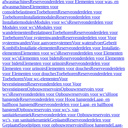
afwasmachines
Reserveonderdelen voor Elementen voor was- en
afwasmachines
Elementen voor
consolebelastingen
Toebehoren
Reserveonderdelen voor
Toebehoren
Installatiemodules
Reserveonderdelen voor
Installatiemodules
Modules voor wc's
Reserveonderdelen voor
Modules voor wc's
Modules voor
wandelementen
Beplatingen
Toebehoren
Reserveonderdelen voor
Toebehoren
Voor systeemwanden
Reserveonderdelen voor Voor
systeemwanden
Voor aanvoersystemen
Voor waterafvoer
Geberit
Kombifix
Installatie-elementen
Reserveonderdelen voor Installatie-
elementen
Elementen voor wc's
Reserveonderdelen voor Elementen
voor wc's
Elementen voor bidets
Reserveonderdelen voor Elementen
voor bidets
Elementen voor urinoirs
Reserveonderdelen voor
Elementen voor urinoirs
Elementen voor douches
Reserveonderdelen
voor Elementen voor douches
Toebehoren
Reserveonderdelen voor
Toebehoren
Voor wc-elementen
Voor
bevestigingen
Reserveonderdelen voor Voor
bevestigingen
Opbouwreservoirs
Opbouwreservoirs voor
wc's
Reserveonderdelen voor Opbouwreservoirs voor wc's
Hoog
hangende
Reserveonderdelen voor Hoog hangende
Laag- en
halfhoog hangend
Reserveonderdelen voor Laag- en halfhoog
hangend
Opbouwreservoirs voor wc's, van
sanitairkeramiek
Reserveonderdelen voor Opbouwreservoirs voor
wc's, van sanitairkeramiek
Geplaatst
Reserveonderdelen voor
Geplaatst
Spoelpijpen voor opbouwreservoirs
Hoog hangende
Laag-