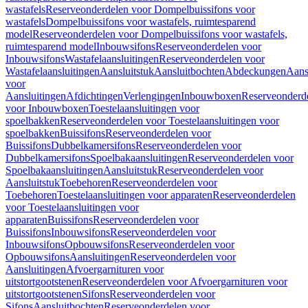
wastafels
Reserveonderdelen voor Dompelbuissifons voor
wastafels
Dompelbuissifons voor wastafels, ruimtesparend
model
Reserveonderdelen voor Dompelbuissifons voor wastafels,
ruimtesparend model
Inbouwsifons
Reserveonderdelen voor
Inbouwsifons
Wastafelaansluitingen
Reserveonderdelen voor
Wastafelaansluitingen
Aansluitstuk
Aansluitbochten
Abdeckungen
Aans
voor
Aansluitingen
Afdichtingen
Verlengingen
Inbouwboxen
Reserveonderd
voor Inbouwboxen
Toestelaansluitingen voor
spoelbakken
Reserveonderdelen voor Toestelaansluitingen voor
spoelbakken
Buissifons
Reserveonderdelen voor
Buissifons
Dubbelkamersifons
Reserveonderdelen voor
Dubbelkamersifons
Spoelbakaansluitingen
Reserveonderdelen voor
Spoelbakaansluitingen
Aansluitstuk
Reserveonderdelen voor
Aansluitstuk
Toebehoren
Reserveonderdelen voor
Toebehoren
Toestelaansluitingen voor apparaten
Reserveonderdelen
voor Toestelaansluitingen voor
apparaten
Buissifons
Reserveonderdelen voor
Buissifons
Inbouwsifons
Reserveonderdelen voor
Inbouwsifons
Opbouwsifons
Reserveonderdelen voor
Opbouwsifons
Aansluitingen
Reserveonderdelen voor
Aansluitingen
Afvoergarnituren voor
uitstortgootstenen
Reserveonderdelen voor Afvoergarnituren voor
uitstortgootstenen
Sifons
Reserveonderdelen voor
Sifons
Aansluitbochten
Reserveonderdelen voor