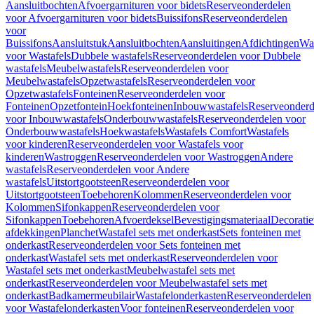
Aansluitbochten
Afvoergarnituren voor bidets
Reserveonderdelen
voor Afvoergarnituren voor bidets
Buissifons
Reserveonderdelen
voor
Buissifons
Aansluitstuk
Aansluitbochten
Aansluitingen
Afdichtingen
Was
voor Wastafels
Dubbele wastafels
Reserveonderdelen voor Dubbele
wastafels
Meubelwastafels
Reserveonderdelen voor
Meubelwastafels
Opzetwastafels
Reserveonderdelen voor
Opzetwastafels
Fonteinen
Reserveonderdelen voor
Fonteinen
Opzetfontein
Hoekfonteinen
Inbouwwastafels
Reserveonderd
voor Inbouwwastafels
Onderbouwwastafels
Reserveonderdelen voor
Onderbouwwastafels
Hoekwastafels
Wastafels Comfort
Wastafels
voor kinderen
Reserveonderdelen voor Wastafels voor
kinderen
Wastroggen
Reserveonderdelen voor Wastroggen
Andere
wastafels
Reserveonderdelen voor Andere
wastafels
Uitstortgootsteen
Reserveonderdelen voor
Uitstortgootsteen
Toebehoren
Kolommen
Reserveonderdelen voor
Kolommen
Sifonkappen
Reserveonderdelen voor
Sifonkappen
Toebehoren
Afvoerdeksel
Bevestigingsmateriaal
Decorati
afdekkingen
Planchet
Wastafel sets met onderkast
Sets fonteinen met
onderkast
Reserveonderdelen voor Sets fonteinen met
onderkast
Wastafel sets met onderkast
Reserveonderdelen voor
Wastafel sets met onderkast
Meubelwastafel sets met
onderkast
Reserveonderdelen voor Meubelwastafel sets met
onderkast
Badkamermeubilair
Wastafelonderkasten
Reserveonderdelen
voor Wastafelonderkasten
Voor fonteinen
Reserveonderdelen voor