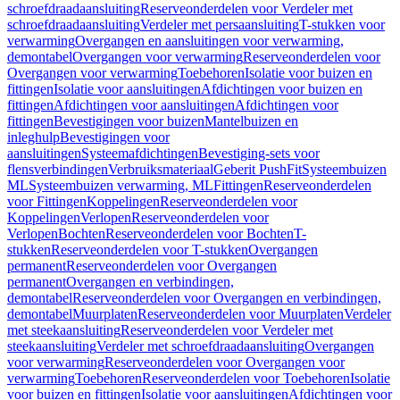
schroefdraadaansluiting
Reserveonderdelen voor Verdeler met
schroefdraadaansluiting
Verdeler met persaansluiting
T-stukken voor
verwarming
Overgangen en aansluitingen voor verwarming,
demontabel
Overgangen voor verwarming
Reserveonderdelen voor
Overgangen voor verwarming
Toebehoren
Isolatie voor buizen en
fittingen
Isolatie voor aansluitingen
Afdichtingen voor buizen en
fittingen
Afdichtingen voor aansluitingen
Afdichtingen voor
fittingen
Bevestigingen voor buizen
Mantelbuizen en
inleghulp
Bevestigingen voor
aansluitingen
Systeemafdichtingen
Bevestiging-sets voor
flensverbindingen
Verbruiksmateriaal
Geberit PushFit
Systeembuizen
ML
Systeembuizen verwarming, ML
Fittingen
Reserveonderdelen
voor Fittingen
Koppelingen
Reserveonderdelen voor
Koppelingen
Verlopen
Reserveonderdelen voor
Verlopen
Bochten
Reserveonderdelen voor Bochten
T-
stukken
Reserveonderdelen voor T-stukken
Overgangen
permanent
Reserveonderdelen voor Overgangen
permanent
Overgangen en verbindingen,
demontabel
Reserveonderdelen voor Overgangen en verbindingen,
demontabel
Muurplaten
Reserveonderdelen voor Muurplaten
Verdeler
met steekaansluiting
Reserveonderdelen voor Verdeler met
steekaansluiting
Verdeler met schroefdraadaansluiting
Overgangen
voor verwarming
Reserveonderdelen voor Overgangen voor
verwarming
Toebehoren
Reserveonderdelen voor Toebehoren
Isolatie
voor buizen en fittingen
Isolatie voor aansluitingen
Afdichtingen voor