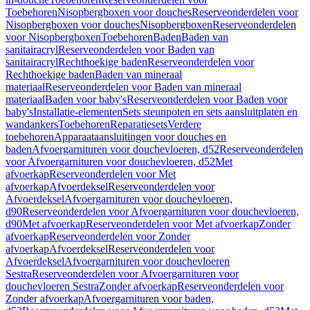
Toebehoren
Nisopbergboxen voor douches
Reserveonderdelen voor
Nisopbergboxen voor douches
Nisopbergboxen
Reserveonderdelen
voor Nisopbergboxen
Toebehoren
Baden
Baden van
sanitairacryl
Reserveonderdelen voor Baden van
sanitairacryl
Rechthoekige baden
Reserveonderdelen voor
Rechthoekige baden
Baden van mineraal
materiaal
Reserveonderdelen voor Baden van mineraal
materiaal
Baden voor baby's
Reserveonderdelen voor Baden voor
baby's
Installatie-elementen
Sets steunpoten en sets aansluitplaten en
wandankers
Toebehoren
Reparatiesets
Verdere
toebehoren
Apparaataansluitingen voor douches en
baden
Afvoergarnituren voor douchevloeren, d52
Reserveonderdelen
voor Afvoergarnituren voor douchevloeren, d52
Met
afvoerkap
Reserveonderdelen voor Met
afvoerkap
Afvoerdeksel
Reserveonderdelen voor
Afvoerdeksel
Afvoergarnituren voor douchevloeren,
d90
Reserveonderdelen voor Afvoergarnituren voor douchevloeren,
d90
Met afvoerkap
Reserveonderdelen voor Met afvoerkap
Zonder
afvoerkap
Reserveonderdelen voor Zonder
afvoerkap
Afvoerdeksel
Reserveonderdelen voor
Afvoerdeksel
Afvoergarnituren voor douchevloeren
Sestra
Reserveonderdelen voor Afvoergarnituren voor
douchevloeren Sestra
Zonder afvoerkap
Reserveonderdelen voor
Zonder afvoerkap
Afvoergarnituren voor baden,