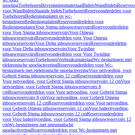
spoeling
Toebehoren
Bevestigingsmateriaal
Bidets
Wandbidets
Reserveo
voor Wandbidets
Staande bidets
Toebehoren
Reserveonderdelen voor
Toebehoren
Bedieningsplaten en wc-
besturingen
Bedieningsplaten
Reserveonderdelen voor
Bedieningsplaten
Voor Sigma inbouwreservoirs
Reserveonderdelen
voor Voor Sigma inbouwreservoirs
Voor Omega
inbouwreservoirs
Reserveonderdelen voor Voor Omega
inbouwreservoirs
Voor Delta inbouwreservoirs
Reserveonderdelen
voor Voor Delta inbouwreservoirs
Voor Twinline
inbouwreservoirs
Reserveonderdelen voor Voor Twinline
inbouwreservoirs
Toebehoren
Verbruiksmateriaal
Wc-besturingen met
elektronische spoelactivering
Reserveonderdelen voor Wc-
besturingen met elektronische spoelactivering
Voor netvoeding, voor
Geberit Sigma inbouwreservoirs 12 cm
Reserveonderdelen voor
Voor netvoeding, voor Geberit Sigma inbouwreservoirs 12 cm
Voor
netvoeding, voor Geberit Sigma inbouwreservoirs 8
cm
Reserveonderdelen voor Voor netvoeding, voor Geberit Sigma
inbouwreservoirs 8 cm
Voor netvoeding, voor Geberit Omega
inbouwreservoirs 12 cm
Reserveonderdelen voor Voor netvoeding,
voor Geberit Omega inbouwreservoirs 12 cm
Voor batterijvoeding,
voor Geberit Sigma inbouwreservoirs 12 cm
Reserveonderdelen
voor Voor batterijvoeding, voor Geberit Sigma inbouwreservoirs 12
cm
Wc-besturingen met pneumatische
spoelactivering
Reserveonderdelen voor Wc-besturingen met