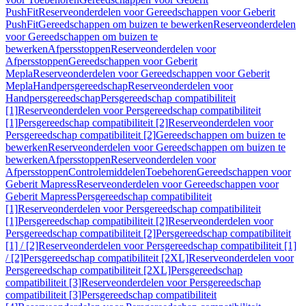
PushFit
Reserveonderdelen voor Gereedschappen voor Geberit
PushFit
Gereedschappen om buizen te bewerken
Reserveonderdelen
voor Gereedschappen om buizen te
bewerken
Afpersstoppen
Reserveonderdelen voor
Afpersstoppen
Gereedschappen voor Geberit
Mepla
Reserveonderdelen voor Gereedschappen voor Geberit
Mepla
Handpersgereedschap
Reserveonderdelen voor
Handpersgereedschap
Persgereedschap compatibiliteit
[1]
Reserveonderdelen voor Persgereedschap compatibiliteit
[1]
Persgereedschap compatibiliteit [2]
Reserveonderdelen voor
Persgereedschap compatibiliteit [2]
Gereedschappen om buizen te
bewerken
Reserveonderdelen voor Gereedschappen om buizen te
bewerken
Afpersstoppen
Reserveonderdelen voor
Afpersstoppen
Controlemiddelen
Toebehoren
Gereedschappen voor
Geberit Mapress
Reserveonderdelen voor Gereedschappen voor
Geberit Mapress
Persgereedschap compatibiliteit
[1]
Reserveonderdelen voor Persgereedschap compatibiliteit
[1]
Persgereedschap compatibiliteit [2]
Reserveonderdelen voor
Persgereedschap compatibiliteit [2]
Persgereedschap compatibiliteit
[1] / [2]
Reserveonderdelen voor Persgereedschap compatibiliteit [1]
/ [2]
Persgereedschap compatibiliteit [2XL]
Reserveonderdelen voor
Persgereedschap compatibiliteit [2XL]
Persgereedschap
compatibiliteit [3]
Reserveonderdelen voor Persgereedschap
compatibiliteit [3]
Persgereedschap compatibiliteit