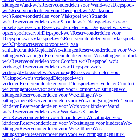
zittingen
Wand-wc's
Reserveonderdelen voor Wand-wc's
Diepspoel-
wc’s
Reserveonderdelen voor Diepspoel-wc’s
Vlakspoel-
wc’s
Reserveonderdelen voor Vlakspoel-wc’s
Staande
wc's
Reserveonderdelen voor Staande wc's
Diepspoel-wc's voor
opzet spoelreservoir
Reserveonderdelen voor Diepspoel-wc's voor
opzet spoelreservoir
Diepspoel-wc’s
Reserveonderdelen voor
Diepspoel-wc’s
Vlakspoel-wc’s
Reserveonderdelen voor Vlakspoel-
wc’s
Opbouwreservoirs voor wc's, van
sanitairkeramiek
Geplaatst
Wc-zittingen
Reserveonderdelen voor Wc-
zittingen
Wc-zittingen
Reserveonderdelen voor Wc-zittingen
Comfort-
wc's
Reserveonderdelen voor Comfort-wc's
Diepspoel-wc’s
verhoogd
Reserveonderdelen voor Diepspoel-wc’s
verhoogd
Vlakspoel-wc’s verhoogd
Reserveonderdelen voor
Vlakspoel-wc’s verhoogd
Diepspoel-wc's
verlengd
Reserveonderdelen voor Diepspoel-wc's verlengd
Comfort
wc-zittingen
Reserveonderdelen voor Comfort wc-zittingen
Wc-
zittingen
Reserveonderdelen voor Wc-zittingen
Wc-
zittingsringen
Reserveonderdelen voor Wc-zittingsringen
Wc’s voor
kinderen
Reserveonderdelen voor Wc’s voor kinderen
Wand-
wc's
Reserveonderdelen voor Wand-wc's
Staande
wc's
Reserveonderdelen voor Staande wc's
Wc-zittingen voor
kinderen
Reserveonderdelen voor Wc-zittingen voor kinderen
Wc-
zittingen
Reserveonderdelen voor Wc-zittingen
Wc-
zittingsringen
Reserveonderdelen voor Wc-zittingsringen
Hurk-
wc's
Met