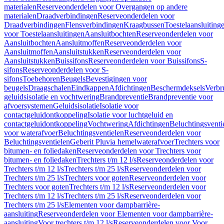
materialen
Reserveonderdelen voor Overgangen op andere
materialen
Draadverbindingen
Reserveonderdelen voor
Draadverbindingen
Flensverbindingen
Kraagbussen
Toestelaansluiting
voor Toestelaansluitingen
Aansluitbochten
Reserveonderdelen voor
Aansluitbochten
Aansluitmoffen
Reserveonderdelen voor
Aansluitmoffen
Aansluitstukken
Reserveonderdelen voor
Aansluitstukken
Buissifons
Reserveonderdelen voor Buissifons
S-
sifons
Reserveonderdelen voor S-
sifons
Toebehoren
Beugels
Bevestigingen voor
beugels
Draagschalen
Eindkappen
Afdichtingen
Beschermdeksels
Verbr
geluidsisolatie en vochtwering
Brandpreventie
Brandpreventie voor
afvoersystemen
Geluidsisolatie
Isolatie voor
contactgeluidontkoppeling
Isolatie voor luchtgeluid en
contactgeluidontkoppeling
Vochtwering
Afdichtingen
Beluchtingsventi
voor waterafvoer
Beluchtingsventielen
Reserveonderdelen voor
Beluchtingsventielen
Geberit Pluvia hemelwaterafvoer
Trechters voor
bitumen- en foliedaken
Reserveonderdelen voor Trechters voor
bitumen- en foliedaken
Trechters t/m 12 l/s
Reserveonderdelen voor
Trechters t/m 12 l/s
Trechters t/m 25 l/s
Reserveonderdelen voor
Trechters t/m 25 l/s
Trechters voor goten
Reserveonderdelen voor
Trechters voor goten
Trechters t/m 12 l/s
Reserveonderdelen voor
Trechters t/m 12 l/s
Trechters t/m 25 l/s
Reserveonderdelen voor
Trechters t/m 25 l/s
Elementen voor dampbarrière-
aansluiting
Reserveonderdelen voor Elementen voor dampbarrière-
aansluiting
Voor trechters t/m 12 l/s
Reserveonderdelen voor Voor