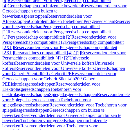
[4]
Reserveonderdelen voor Persgereedschap compatibiliteit
[4]
Gereedschappen om buizen te bewerken
Reserveonderdelen voor
Gereedschappen om buizen te
bewerken
Afpersstoppen
Reserveonderdelen voor
Afpersstoppen
Controlemiddelen
Toebehoren
Persgereedschap
Reserve
voor Persgereedschap
Persgereedschap compatibiliteit
[1]
Reserveonderdelen voor Persgereedschap compatibiliteit
[1]
Persgereedschap compatibiliteit [2]
Reserveonderdelen voor
Persgereedschap compatibiliteit [2]
Persgereedschap compatibiliteit
[2XL]
Reserveonderdelen voor Persgereedschap compatibiliteit
[2XL]
Persmachines compatibiliteit [4] / [2]
Reserveonderdelen voor
Persmachines compatibiliteit [4] / [2]
Universele
koffers
Reserveonderdelen voor Universele koffers
Universele
koffers
Reserveonderdelen voor Universele koffers
Gereedschappen
voor Geberit Silent-db20 / Geberit PE
Reserveonderdelen voor
Gereedschappen voor Geberit Silent-db20 / Geberit
PE
Elektrolasgereedschappen
Reserveonderdelen voor
Elektrolasgereedschappen
Toebehoren voor
elektrolasgereedschappen
Spiegellasgereedschappen
Reserveonderdele
voor Spiegellasgereedschappen
Toebehoren voor
spiegellasgereedschappen
Reserveonderdelen voor Toebehoren voor
spiegellasgereedschappen
Gereedschappen om buizen te
bewerken
Reserveonderdelen voor Gereedschappen om buizen te
bewerken
Toebehoren voor gereedschappen om buizen te
bewerken
Reserveonderdelen voor Toebehoren voor