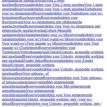
pneumatische spoelactivering
Voor 2-toets
spoeling
Reserveonderdelen voor Voor 2-toets spoeling
Voor 1-toets
spoeling
Reserveonderdelen voor Voor 1-toets spoeling
Toebehoren
voor wc-besturingen
Reserveonderdelen voor Toebehoren voor wc-
besturingen
Ruwbouwsets
Reserveonderdelen voor
Ruwbouwsets
Voor wc-besturingen met elektronische
spoelactivering
Reserveonderdelen voor Voor wc-besturingen met
elektronische spoelactivering
Geberit Monolith
sanitairmodules
Sanitairmodules voor wc's
Reserveonderdelen voor
Sanitairmodules voor wc's
Voor wand-wc's
Reserveonderdelen voor
Voor wand-wc's
Voor staande wc's
Reserveonderdelen voor Voor
staande wc's
Toebehoren
Reserveonderdelen voor
Toebehoren
Verbruiksmateriaal
Urinoirs
Urinoirs, gespoelde werking,
met spoelrand
Reserveonderdelen voor Urinoirs, gespoelde werking,
met spoelrand
Zonder deksel
Reserveonderdelen voor Zonder
deksel
Urinoirs, gespoelde werking,
spoelrandloos
Reserveonderdelen voor Urinoirs, gespoelde werking,
spoelrandloos
Voor opbouw- of
inbouwurinoirstuursysteem
Reserveonderdelen voor Voor opbouw-
of inbouwurinoirstuursysteem
Met geïntegreerde
urinoirbesturing
Reserveonderdelen voor Met geïntegreerde
urinoirbesturing
Voor geïntegreerde
urinoirbesturing
Reserveonderdelen voor Voor geïntegreerde
urinoirbesturing
Urinoirs, gespoelde werking, met / voor wc-
deksel
Reserveonderdelen voor Urinoirs, gespoelde werking, met /