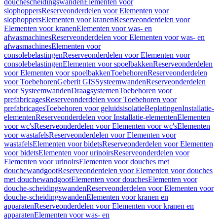
douchescheidingswanden
Elementen voor
slophoppers
Reserveonderdelen voor Elementen voor
slophoppers
Elementen voor kranen
Reserveonderdelen voor
Elementen voor kranen
Elementen voor was- en
afwasmachines
Reserveonderdelen voor Elementen voor was- en
afwasmachines
Elementen voor
consolebelastingen
Reserveonderdelen voor Elementen voor
consolebelastingen
Elementen voor spoelbakken
Reserveonderdelen
voor Elementen voor spoelbakken
Toebehoren
Reserveonderdelen
voor Toebehoren
Geberit GIS
Systeemwanden
Reserveonderdelen
voor Systeemwanden
Draagsystemen
Toebehoren voor
prefabricages
Reserveonderdelen voor Toebehoren voor
prefabricages
Toebehoren voor geluidsisolatie
Beplatingen
Installatie-
elementen
Reserveonderdelen voor Installatie-elementen
Elementen
voor wc's
Reserveonderdelen voor Elementen voor wc's
Elementen
voor wastafels
Reserveonderdelen voor Elementen voor
wastafels
Elementen voor bidets
Reserveonderdelen voor Elementen
voor bidets
Elementen voor urinoirs
Reserveonderdelen voor
Elementen voor urinoirs
Elementen voor douches met
douchewandgoot
Reserveonderdelen voor Elementen voor douches
met douchewandgoot
Elementen voor douches
Elementen voor
douche-scheidingswanden
Reserveonderdelen voor Elementen voor
douche-scheidingswanden
Elementen voor kranen en
apparaten
Reserveonderdelen voor Elementen voor kranen en
apparaten
Elementen voor was- en