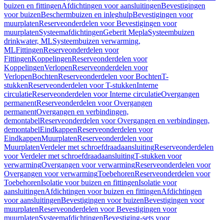
buizen en fittingen
Afdichtingen voor aansluitingen
Bevestigingen
voor buizen
Beschermbuizen en inleghulp
Bevestigingen voor
muurplaten
Reserveonderdelen voor Bevestigingen voor
muurplaten
Systeemafdichtingen
Geberit Mepla
Systeembuizen
drinkwater, ML
Systeembuizen verwarming,
ML
Fittingen
Reserveonderdelen voor
Fittingen
Koppelingen
Reserveonderdelen voor
Koppelingen
Verlopen
Reserveonderdelen voor
Verlopen
Bochten
Reserveonderdelen voor Bochten
T-
stukken
Reserveonderdelen voor T-stukken
Interne
circulatie
Reserveonderdelen voor Interne circulatie
Overgangen
permanent
Reserveonderdelen voor Overgangen
permanent
Overgangen en verbindingen,
demontabel
Reserveonderdelen voor Overgangen en verbindingen,
demontabel
Eindkappen
Reserveonderdelen voor
Eindkappen
Muurplaten
Reserveonderdelen voor
Muurplaten
Verdeler met schroefdraadaansluiting
Reserveonderdelen
voor Verdeler met schroefdraadaansluiting
T-stukken voor
verwarming
Overgangen voor verwarming
Reserveonderdelen voor
Overgangen voor verwarming
Toebehoren
Reserveonderdelen voor
Toebehoren
Isolatie voor buizen en fittingen
Isolatie voor
aansluitingen
Afdichtingen voor buizen en fittingen
Afdichtingen
voor aansluitingen
Bevestigingen voor buizen
Bevestigingen voor
muurplaten
Reserveonderdelen voor Bevestigingen voor
muurplaten
Systeemafdichtingen
Bevestiging-sets voor