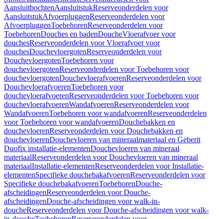
Aansluitbochten
Aansluitstuk
Reserveonderdelen voor
Aansluitstuk
Afvoerpluggen
Reserveonderdelen voor
Afvoerpluggen
Toebehoren
Reserveonderdelen voor
Toebehoren
Douches en baden
Douche
Vloerafvoer voor
douches
Reserveonderdelen voor Vloerafvoer voor
douches
Douchevloergoten
Reserveonderdelen voor
Douchevloergoten
Toebehoren voor
douchevloergoten
Reserveonderdelen voor Toebehoren voor
douchevloergoten
Douchevloerafvoeren
Reserveonderdelen voor
Douchevloerafvoeren
Toebehoren voor
douchevloerafvoeren
Reserveonderdelen voor Toebehoren voor
douchevloerafvoeren
Wandafvoeren
Reserveonderdelen voor
Wandafvoeren
Toebehoren voor wandafvoeren
Reserveonderdelen
voor Toebehoren voor wandafvoeren
Douchebakken en
douchevloeren
Reserveonderdelen voor Douchebakken en
douchevloeren
Douchevloeren van mineraalmateriaal en Geberit
Duofix installatie-elementen
Douchevloeren van mineraal
materiaal
Reserveonderdelen voor Douchevloeren van mineraal
materiaal
Installatie-elementen
Reserveonderdelen voor Installatie-
elementen
Specifieke douchebakafvoeren
Reserveonderdelen voor
Specifieke douchebakafvoeren
Toebehoren
Douche-
afscheidingen
Reserveonderdelen voor Douche-
afscheidingen
Douche-afscheidingen voor walk-in-
douche
Reserveonderdelen voor Douche-afscheidingen voor walk-
in-douche
Toebehoren
Reserveonderdelen voor