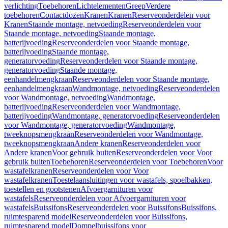
verlichting
Toebehoren
Lichtelementen
Greep
Verdere
toebehoren
Contactdozen
Kranen
Kranen
Reserveonderdelen voor
Kranen
Staande montage, netvoeding
Reserveonderdelen voor
Staande montage, netvoeding
Staande montage,
batterijvoeding
Reserveonderdelen voor Staande montage,
batterijvoeding
Staande montage,
generatorvoeding
Reserveonderdelen voor Staande montage,
generatorvoeding
Staande montage,
eenhandelmengkraan
Reserveonderdelen voor Staande montage,
eenhandelmengkraan
Wandmontage, netvoeding
Reserveonderdelen
voor Wandmontage, netvoeding
Wandmontage,
batterijvoeding
Reserveonderdelen voor Wandmontage,
batterijvoeding
Wandmontage, generatorvoeding
Reserveonderdelen
voor Wandmontage, generatorvoeding
Wandmontage,
tweeknopsmengkraan
Reserveonderdelen voor Wandmontage,
tweeknopsmengkraan
Andere kranen
Reserveonderdelen voor
Andere kranen
Voor gebruik buiten
Reserveonderdelen voor Voor
gebruik buiten
Toebehoren
Reserveonderdelen voor Toebehoren
Voor
wastafelkranen
Reserveonderdelen voor Voor
wastafelkranen
Toestelaansluitingen voor wastafels, spoelbakken,
toestellen en gootstenen
Afvoergarnituren voor
wastafels
Reserveonderdelen voor Afvoergarnituren voor
wastafels
Buissifons
Reserveonderdelen voor Buissifons
Buissifons,
ruimtesparend model
Reserveonderdelen voor Buissifons,
ruimtesparend model
Dompelbuissifons voor