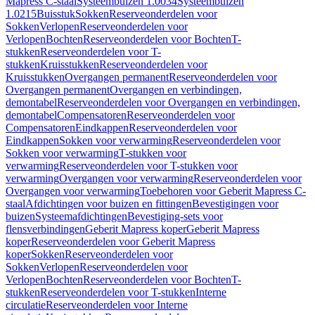
Mapress C-staal
Systeembuizen 1.0034
Systeembuizen
1.0215
Buisstuk
Sokken
Reserveonderdelen voor
Sokken
Verlopen
Reserveonderdelen voor
Verlopen
Bochten
Reserveonderdelen voor Bochten
T-
stukken
Reserveonderdelen voor T-
stukken
Kruisstukken
Reserveonderdelen voor
Kruisstukken
Overgangen permanent
Reserveonderdelen voor
Overgangen permanent
Overgangen en verbindingen,
demontabel
Reserveonderdelen voor Overgangen en verbindingen,
demontabel
Compensatoren
Reserveonderdelen voor
Compensatoren
Eindkappen
Reserveonderdelen voor
Eindkappen
Sokken voor verwarming
Reserveonderdelen voor
Sokken voor verwarming
T-stukken voor
verwarming
Reserveonderdelen voor T-stukken voor
verwarming
Overgangen voor verwarming
Reserveonderdelen voor
Overgangen voor verwarming
Toebehoren voor Geberit Mapress C-
staal
Afdichtingen voor buizen en fittingen
Bevestigingen voor
buizen
Systeemafdichtingen
Bevestiging-sets voor
flensverbindingen
Geberit Mapress koper
Geberit Mapress
koper
Reserveonderdelen voor Geberit Mapress
koper
Sokken
Reserveonderdelen voor
Sokken
Verlopen
Reserveonderdelen voor
Verlopen
Bochten
Reserveonderdelen voor Bochten
T-
stukken
Reserveonderdelen voor T-stukken
Interne
circulatie
Reserveonderdelen voor Interne