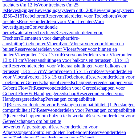
trechters t/m 12 l/s
Voor trechters t/m 25
l/s
Bevestigingen
Bevestigingssysteem d40–200
Bevestigingssysteem
d250–315
Toebehoren
Reserveonderdelen voor Toebehoren
Voor
trechters
Reserveonderdelen voor Voor trechters
Voor
bevestigingen
Conventionele
hemelwaterafvoer
Trechters
Reserveonderdelen voor
Trechters
Elementen voor dampbarrière-
aansluiting
Toebehoren
Vloerafvoer
Vloerafvoer voor binnen en
buiten
Reserveonderdelen voor Vloerafvoer voor binnen en
buiten
Vloerputten 13 x 13 cm
Reserveonderdelen voor Vloerputten
13 x 13 cm
Vloeraansluitingen voor balkons en terrassen, 13 x 13
cm
Reserveonderdelen voor Vloeraansluitingen voor balkons en
terrassen, 13 x 13 cm
Vloerafvoeren 15 x 15 cm
Reserveonderdelen
voor Vloerafvoeren 15 x 15 cm
Toebehoren
Reserveonderdelen voor
Toebehoren
Gereedschappen
Gereedschappen
Gereedschappen voor
Geberit FlowFit
Reserveonderdelen voor Gereedschappen voor
Geberit FlowFit
Handpersgereedschap
Reserveonderdelen voor
Handpersgereedschap
Perstangen compatibiliteit
[1]
Reserveonderdelen voor Perstangen compatibiliteit [1]
Perstangen
compatibiliteit [2]
Reserveonderdelen voor Perstangen compatibiliteit
[2]
Gereedschappen om buizen te bewerken
Reserveonderdelen voor
Gereedschappen om buizen te
bewerken
Afpersstoppen
Reserveonderdelen voor
Afpersstoppen
Controlemiddelen
Toebehoren
Reserveonderdelen
voor Toebehoren
Gereedschappen voor Geberit