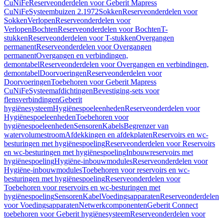
CuNiFe
Reserveonderdelen voor Geberit Mapress
CuNiFe
Systeembuizen 2.1972
Sokken
Reserveonderdelen voor
Sokken
Verlopen
Reserveonderdelen voor
Verlopen
Bochten
Reserveonderdelen voor Bochten
T-
stukken
Reserveonderdelen voor T-stukken
Overgangen
permanent
Reserveonderdelen voor Overgangen
permanent
Overgangen en verbindingen,
demontabel
Reserveonderdelen voor Overgangen en verbindingen,
demontabel
Doorvoeringen
Reserveonderdelen voor
Doorvoeringen
Toebehoren voor Geberit Mapress
CuNiFe
Systeemafdichtingen
Bevestiging-sets voor
flensverbindingen
Geberit
hygiënesysteem
Hygiënespoeleenheden
Reserveonderdelen voor
Hygiënespoeleenheden
Toebehoren voor
hygiënespoeleenheden
Sensoren
Kabels
Begrenzer van
watervolumestroom
Afdekkingen en afdekplaten
Reservoirs en wc-
besturingen met hygiënespoeling
Reserveonderdelen voor Reservoirs
en wc-besturingen met hygiënespoeling
Inbouwreservoirs met
hygiënespoeling
Hygiëne-inbouwmodules
Reserveonderdelen voor
Hygiëne-inbouwmodules
Toebehoren voor reservoirs en wc-
besturingen met hygiënespoeling
Reserveonderdelen voor
Toebehoren voor reservoirs en wc-besturingen met
hygiënespoeling
Sensoren
Kabel
Voedingsapparaten
Reserveonderdelen
voor Voedingsapparaten
Netwerkcomponenten
Geberit Connect
toebehoren voor Geberit hygiënesysteem
Reserveonderdelen voor