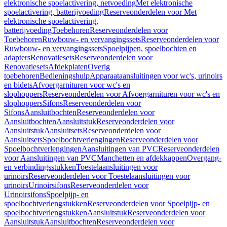
elektronische spoelactivering, netvoeding
Met elektronische
spoelactivering, batterijvoeding
Reserveonderdelen voor Met
elektronische spoelactivering,
batterijvoeding
Toebehoren
Reserveonderdelen voor
Toebehoren
Ruwbouw- en vervangingssets
Reserveonderdelen voor
Ruwbouw- en vervangingssets
Spoelpijpen, spoelbochten en
adapters
Renovatiesets
Reserveonderdelen voor
Renovatiesets
Afdekplaten
Overig
toebehoren
Bedieningshulp
Apparaataansluitingen voor wc's, urinoirs
en bidets
Afvoergarnituren voor wc's en
slophoppers
Reserveonderdelen voor Afvoergarnituren voor wc's en
slophoppers
Sifons
Reserveonderdelen voor
Sifons
Aansluitbochten
Reserveonderdelen voor
Aansluitbochten
Aansluitstuk
Reserveonderdelen voor
Aansluitstuk
Aansluitsets
Reserveonderdelen voor
Aansluitsets
Spoelbochtverlengingen
Reserveonderdelen voor
Spoelbochtverlengingen
Aansluitingen van PVC
Reserveonderdelen
voor Aansluitingen van PVC
Manchetten en afdekkappen
Overgang-
en verbindingsstukken
Toestelaansluitingen voor
urinoirs
Reserveonderdelen voor Toestelaansluitingen voor
urinoirs
Urinoirsifons
Reserveonderdelen voor
Urinoirsifons
Spoelpijp- en
spoelbochtverlengstukken
Reserveonderdelen voor Spoelpijp- en
spoelbochtverlengstukken
Aansluitstuk
Reserveonderdelen voor
Aansluitstuk
Aansluitbochten
Reserveonderdelen voor