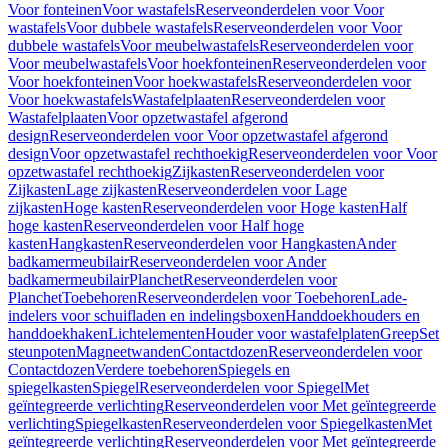
Voor fonteinen
Voor wastafels
Reserveonderdelen voor Voor
wastafels
Voor dubbele wastafels
Reserveonderdelen voor Voor
dubbele wastafels
Voor meubelwastafels
Reserveonderdelen voor
Voor meubelwastafels
Voor hoekfonteinen
Reserveonderdelen voor
Voor hoekfonteinen
Voor hoekwastafels
Reserveonderdelen voor
Voor hoekwastafels
Wastafelplaaten
Reserveonderdelen voor
Wastafelplaaten
Voor opzetwastafel afgerond
design
Reserveonderdelen voor Voor opzetwastafel afgerond
design
Voor opzetwastafel rechthoekig
Reserveonderdelen voor Voor
opzetwastafel rechthoekig
Zijkasten
Reserveonderdelen voor
Zijkasten
Lage zijkasten
Reserveonderdelen voor Lage
zijkasten
Hoge kasten
Reserveonderdelen voor Hoge kasten
Half
hoge kasten
Reserveonderdelen voor Half hoge
kasten
Hangkasten
Reserveonderdelen voor Hangkasten
Ander
badkamermeubilair
Reserveonderdelen voor Ander
badkamermeubilair
Planchet
Reserveonderdelen voor
Planchet
Toebehoren
Reserveonderdelen voor Toebehoren
Lade-
indelers voor schuifladen en indelingsboxen
Handdoekhouders en
handdoekhaken
Lichtelementen
Houder voor wastafelplaten
Greep
Set
steunpoten
Magneetwanden
Contactdozen
Reserveonderdelen voor
Contactdozen
Verdere toebehoren
Spiegels en
spiegelkasten
Spiegel
Reserveonderdelen voor Spiegel
Met
geïntegreerde verlichting
Reserveonderdelen voor Met geïntegreerde
verlichting
Spiegelkasten
Reserveonderdelen voor Spiegelkasten
Met
geïntegreerde verlichting
Reserveonderdelen voor Met geïntegreerde