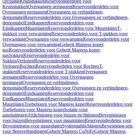
circulatie
Kruisstukken
Reserveonderdelen voor
Kruisstukken
Overgangen permanent
Reserveonderdelen voor
Overgangen permanent
Overgangen en verbindingen,
demontabel
Reserveonderdelen voor Overgangen en verbindingen,
demontabel
Eindkappen
Reserveonderdelen voor
Eindkappen
Muurplaten
Reserveonderdelen voor Muurplaten
T-
stukken voor verwarming
Reserveonderdelen voor T-stukken voor
verwarming
Overgangen voor verwarming
Reserveonderdelen voor
Overgangen voor verwarming
Geberit Mapress koper,
gas
Reserveonderdelen voor Geberit Mapress koper,
gas
Sokken
Reserveonderdelen voor
Sokken
Verlopen
Reserveonderdelen voor
Verlopen
Bochten
Reserveonderdelen voor Bochten
T-
stukken
Reserveonderdelen voor T-stukken
Overgangen
permanent
Reserveonderdelen voor Overgangen
permanent
Overgangen en verbindingen,
demontabel
Reserveonderdelen voor Overgangen en verbindingen,
demontabel
Eindkappen
Reserveonderdelen voor
Eindkappen
Muurplaten
Reserveonderdelen voor
Muurplaten
Toebehoren voor Mapress koper
Reserveonderdelen voor
Toebehoren voor Mapress koper
Isolatie voor
aansluitingen
Afdichtingen voor buizen en fittingen
Bevestigingen
voor buizen
Bevestigingen voor muurplaten
Reserveonderdelen voor
Bevestigingen voor muurplaten
Systeemafdichtingen
Bevestiging-sets
voor flensverbindingen
Geberit Mapress CuNiFe
Geberit Mapress