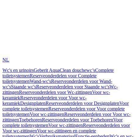
NL
Wc's en urinoirs
Geberit AquaClean douchewc’s
Complete
toiletsystemen
Reserveonderdelen voor Complete
toiletsystemen
Wand-wc's
Reserveonderdelen voor Wand-
wc's
Staande wc's
Reserveonderdelen voor Staande wc's
Wc-
zittingen
Reserveonderdelen voor Wc-zittingen
Voor wc-
keramiek
Reserveonderdelen voor Voor wc-
keramiek
Designplaten
Reserveonderdelen voor Designplaten
Voor
complete toiletsystemen
Reserveonderdelen voor Voor complete
toiletsystemen
Voor wc-zittingen
Reserveonderdelen voor Voor wc-
zittingen
Toebehoren
Reserveonderdelen voor Toebehoren
Voor
complete toiletsystemen
Voor wc-zittingen
Reserveonderdelen voor
Voor wc-zittingen
Voor wc-zittingen en complete
toiletsystemen
Wc's
Verbruiksmateriaal
Functie-eenheden
Wc's en wc-