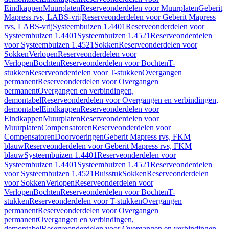
Eindkappen
Muurplaten
Reserveonderdelen voor Muurplaten
Geberit
Mapress rvs, LABS-vrij
Reserveonderdelen voor Geberit Mapress
rvs, LABS-vrij
Systeembuizen 1.4401
Reserveonderdelen voor
Systeembuizen 1.4401
Systeembuizen 1.4521
Reserveonderdelen
voor Systeembuizen 1.4521
Sokken
Reserveonderdelen voor
Sokken
Verlopen
Reserveonderdelen voor
Verlopen
Bochten
Reserveonderdelen voor Bochten
T-
stukken
Reserveonderdelen voor T-stukken
Overgangen
permanent
Reserveonderdelen voor Overgangen
permanent
Overgangen en verbindingen,
demontabel
Reserveonderdelen voor Overgangen en verbindingen,
demontabel
Eindkappen
Reserveonderdelen voor
Eindkappen
Muurplaten
Reserveonderdelen voor
Muurplaten
Compensatoren
Reserveonderdelen voor
Compensatoren
Doorvoeringen
Geberit Mapress rvs, FKM
blauw
Reserveonderdelen voor Geberit Mapress rvs, FKM
blauw
Systeembuizen 1.4401
Reserveonderdelen voor
Systeembuizen 1.4401
Systeembuizen 1.4521
Reserveonderdelen
voor Systeembuizen 1.4521
Buisstuk
Sokken
Reserveonderdelen
voor Sokken
Verlopen
Reserveonderdelen voor
Verlopen
Bochten
Reserveonderdelen voor Bochten
T-
stukken
Reserveonderdelen voor T-stukken
Overgangen
permanent
Reserveonderdelen voor Overgangen
permanent
Overgangen en verbindingen,
demontabel
Reserveonderdelen voor Overgangen en verbindingen,