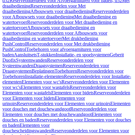
d52
Reserveonderdelen voor Afvoergarnituren voor baden, d52
Met
draaibediening
Reserveonderdelen voor Met
draaibediening
Afbouwsets voor draaibediening
Reserveonderdelen
voor Afbouwsets voor draaibediening
Met draaibediening en
watertoevoer
Reserveonderdelen voor Met draaibediening en
watertoevoer
Afbouwsets voor draaibediening en
watertoevoer
Reserveonderdelen voor Afbouwsets voor
draaibediening en watertoevoer
Met drukbediening
PushControl
Reserveonderdelen voor Met drukbediening
PushControl
Toebehoren voor afvoergarnituren voor
baden
Aansluitsets
T-stukken
Installatie- en spoelsystemen
Geberit
Duofix
Systeemwanden
Reserveonderdelen voor
Systeemwanden
Draagsystemen
Reserveonderdelen voor
Draagsystemen
Beplatingen
Toebehoren
Reserveonderdelen voor
Toebehoren
Installatie-elementen
Reserveonderdelen voor Installatie-
elementen
Elementen voor wc's
Reserveonderdelen voor Elementen
voor wc's
Elementen voor wastafels
Reserveonderdelen voor
Elementen voor wastafels
Elementen voor bidets
Reserveonderdelen
voor Elementen voor bidets
Elementen voor
urinoirs
Reserveonderdelen voor Elementen voor urinoirs
Elementen
voor douches met douchewandgoot
Reserveonderdelen voor
Elementen voor douches met douchewandgoot
Elementen voor
douches en baden
Reserveonderdelen voor Elementen voor douches
en baden
Elementen voor
douchescheidingswanden
Reserveonderdelen voor Elementen voor