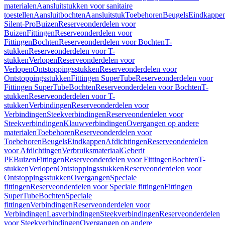
materialen
Aansluitstukken voor sanitaire
toestellen
Aansluitbochten
Aansluitstuk
Toebehoren
Beugels
Eindkappe
Silent-Pro
Buizen
Reserveonderdelen voor
Buizen
Fittingen
Reserveonderdelen voor
Fittingen
Bochten
Reserveonderdelen voor Bochten
T-
stukken
Reserveonderdelen voor T-
stukken
Verlopen
Reserveonderdelen voor
Verlopen
Ontstoppingsstukken
Reserveonderdelen voor
Ontstoppingsstukken
Fittingen SuperTube
Reserveonderdelen voor
Fittingen SuperTube
Bochten
Reserveonderdelen voor Bochten
T-
stukken
Reserveonderdelen voor T-
stukken
Verbindingen
Reserveonderdelen voor
Verbindingen
Steekverbindingen
Reserveonderdelen voor
Steekverbindingen
Klauwverbindingen
Overgangen op andere
materialen
Toebehoren
Reserveonderdelen voor
Toebehoren
Beugels
Eindkappen
Afdichtingen
Reserveonderdelen
voor Afdichtingen
Verbruiksmateriaal
Geberit
PE
Buizen
Fittingen
Reserveonderdelen voor Fittingen
Bochten
T-
stukken
Verlopen
Ontstoppingsstukken
Reserveonderdelen voor
Ontstoppingsstukken
Overgangen
Speciale
fittingen
Reserveonderdelen voor Speciale fittingen
Fittingen
SuperTube
Bochten
Speciale
fittingen
Verbindingen
Reserveonderdelen voor
Verbindingen
Lasverbindingen
Steekverbindingen
Reserveonderdelen
voor Steekverbindingen
Overgangen op andere