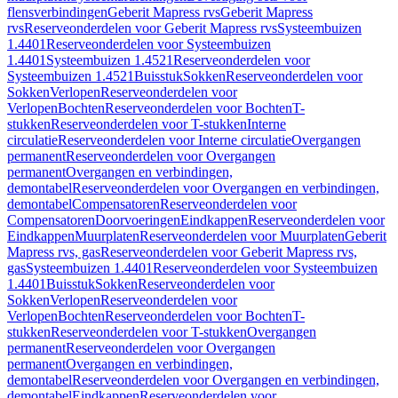
flensverbindingen
Geberit Mapress rvs
Geberit Mapress
rvs
Reserveonderdelen voor Geberit Mapress rvs
Systeembuizen
1.4401
Reserveonderdelen voor Systeembuizen
1.4401
Systeembuizen 1.4521
Reserveonderdelen voor
Systeembuizen 1.4521
Buisstuk
Sokken
Reserveonderdelen voor
Sokken
Verlopen
Reserveonderdelen voor
Verlopen
Bochten
Reserveonderdelen voor Bochten
T-
stukken
Reserveonderdelen voor T-stukken
Interne
circulatie
Reserveonderdelen voor Interne circulatie
Overgangen
permanent
Reserveonderdelen voor Overgangen
permanent
Overgangen en verbindingen,
demontabel
Reserveonderdelen voor Overgangen en verbindingen,
demontabel
Compensatoren
Reserveonderdelen voor
Compensatoren
Doorvoeringen
Eindkappen
Reserveonderdelen voor
Eindkappen
Muurplaten
Reserveonderdelen voor Muurplaten
Geberit
Mapress rvs, gas
Reserveonderdelen voor Geberit Mapress rvs,
gas
Systeembuizen 1.4401
Reserveonderdelen voor Systeembuizen
1.4401
Buisstuk
Sokken
Reserveonderdelen voor
Sokken
Verlopen
Reserveonderdelen voor
Verlopen
Bochten
Reserveonderdelen voor Bochten
T-
stukken
Reserveonderdelen voor T-stukken
Overgangen
permanent
Reserveonderdelen voor Overgangen
permanent
Overgangen en verbindingen,
demontabel
Reserveonderdelen voor Overgangen en verbindingen,
demontabel
Eindkappen
Reserveonderdelen voor