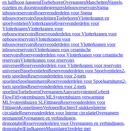
en halfhoog hangend
Toebehoren
Overgangen
Manchetten
Nippels,
rozetten en doorstroombegrenzers
Inbouwreservoirs
Sigma
inbouwreservoirs
Reserveonderdelen voor Sigma
inbouwreservoirs
Spoelpijpen
Toebehoren
Vlotterkranen en
spoelventielen
Vlotterkranen
Reserveonderdelen voor
Vlotterkranen
Vlotterkranen voor
opbouwreservoirs
Reserveonderdelen voor Vlotterkranen voor
opbouwreservoirs
Vlotterkranen voor
inbouwreservoirs
Reserveonderdelen voor Vlotterkranen voor
inbouwreservoirs
Vlotterkranen voor ceramische
reservoirs
Reserveonderdelen voor Vlotterkranen voor ceramische
reservoirs
Vlotterkranen voor reservoirs
universeel
Reserveonderdelen voor Vlotterkranen voor reservoirs
universeel
Spoelventielen
Reserveonderdelen voor Spoelventielen
2-
toets spoeling
Reserveonderdelen voor 2-toets
spoeling
Spoelgarnituren
Reserveonderdelen voor Spoelgarnituren
2-
toets spoeling
Reserveonderdelen voor 2-toets
spoeling
Toebehoren
Overgangen
Aanvoersystemen
Geberit
FlowFit
Systeembuizen ML
Systeembuizen verwarming
ML
Systeembuizen SL
Fittingen
Reserveonderdelen voor
Fittingen
Koppelingen
Verlopen
Bochten
T-stukken
Interne
circulatie
Reserveonderdelen voor Interne circulatie
Overgangen
permanent
Overgangen en verbindingen,
demontabel
Reserveonderdelen voor Overgangen en verbindingen,
demontabel
Eindkappen
Muurplaten
Verdeler met