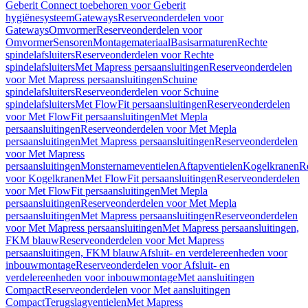
Geberit Connect toebehoren voor Geberit
hygiënesysteem
Gateways
Reserveonderdelen voor
Gateways
Omvormer
Reserveonderdelen voor
Omvormer
Sensoren
Montagemateriaal
Basisarmaturen
Rechte
spindelafsluiters
Reserveonderdelen voor Rechte
spindelafsluiters
Met Mapress persaansluitingen
Reserveonderdelen
voor Met Mapress persaansluitingen
Schuine
spindelafsluiters
Reserveonderdelen voor Schuine
spindelafsluiters
Met FlowFit persaansluitingen
Reserveonderdelen
voor Met FlowFit persaansluitingen
Met Mepla
persaansluitingen
Reserveonderdelen voor Met Mepla
persaansluitingen
Met Mapress persaansluitingen
Reserveonderdelen
voor Met Mapress
persaansluitingen
Monsternameventielen
Aftapventielen
Kogelkranen
R
voor Kogelkranen
Met FlowFit persaansluitingen
Reserveonderdelen
voor Met FlowFit persaansluitingen
Met Mepla
persaansluitingen
Reserveonderdelen voor Met Mepla
persaansluitingen
Met Mapress persaansluitingen
Reserveonderdelen
voor Met Mapress persaansluitingen
Met Mapress persaansluitingen,
FKM blauw
Reserveonderdelen voor Met Mapress
persaansluitingen, FKM blauw
Afsluit- en verdelereenheden voor
inbouwmontage
Reserveonderdelen voor Afsluit- en
verdelereenheden voor inbouwmontage
Met aansluitingen
Compact
Reserveonderdelen voor Met aansluitingen
Compact
Terugslagventielen
Met Mapress