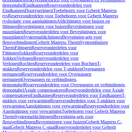
demontabel
Eindkappen
Reserveonderdelen voor
Eindkappen
Doorvoeringen
Toebehoren voor Geberit Mapress
rvs
Reserveonderdelen voor Toebehoren voor Geberit Mapress
rvs
Isolatie voor aansluitingen
Afdichtingen voor buizen en
fittingen
Bevestigingen voor buizen
Bevestigingen voor
muurplaten
Reserveonderdelen voor Bevestigingen voor
muurplaten
Systeemafdichtingen
Bevestiging-sets voor
flensverbindingen
Geberit Mapress Therm
Systeembuizen
Therm
Fittingen
Reserveonderdelen voor
Fittingen
Sokken
Reserveonderdelen voor
Sokken
Verlopen
Reserveonderdelen voor
Verlopen
Bochten
Reserveonderdelen voor Bochten
T-
stukken
Reserveonderdelen voor T-stukken
Overgangen
permanent
Reserveonderdelen voor Overgangen
permanent
Overgangen en verbindingen,
demontabel
Reserveonderdelen voor Overgangen en verbindingen,
demontabel
Axiale compensatoren
Reserveonderdelen voor Axiale
compensatoren
Eindkappen
Reserveonderdelen voor Eindkappen
T-
stukken voor verwarming
Reserveonderdelen voor T-stukken voor
verwarming
Aansluitingen voor verwarming
Reserveonderdelen voor
Aansluitingen voor verwarming
Toebehoren voor Geberit Mapress
Therm
Systeemafdichtingen
Bevestiging-sets voor
flensverbindingen
Bevestigingen voor buizen
Geberit Mapress C-
staal
Geberit Mapress C-staal
Reserveonderdelen voor Geberit