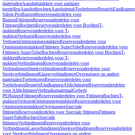
materialen
Aansluitstukken voor sanitaire
toestellen
Aansluitbochten
Aansluitstuk
Toebehoren
Beugels
Eindkappe
Silent-Pro
Buizen
Reserveonderdelen voor
Buizen
Fittingen
Reserveonderdelen voor
Fittingen
Bochten
Reserveonderdelen voor Bochten
T-
stukken
Reserveonderdelen voor T-
stukken
Verlopen
Reserveonderdelen voor
Verlopen
Ontstoppingsstukken
Reserveonderdelen voor
Ontstoppingsstukken
Fittingen SuperTube
Reserveonderdelen voor
Fittingen SuperTube
Bochten
Reserveonderdelen voor Bochten
T-
stukken
Reserveonderdelen voor T-
stukken
Verbindingen
Reserveonderdelen voor
Verbindingen
Steekverbindingen
Reserveonderdelen voor
Steekverbindingen
Klauwverbindingen
Overgangen op andere
materialen
Toebehoren
Reserveonderdelen voor
Toebehoren
Beugels
Eindkappen
Afdichtingen
Reserveonderdelen
voor Afdichtingen
Verbruiksmateriaal
Geberit
PE
Buizen
Fittingen
Reserveonderdelen voor Fittingen
Bochten
T-
stukken
Verlopen
Ontstoppingsstukken
Reserveonderdelen voor
Ontstoppingsstukken
Overgangen
Speciale
fittingen
Reserveonderdelen voor Speciale fittingen
Fittingen
SuperTube
Bochten
Speciale
fittingen
Verbindingen
Reserveonderdelen voor
Verbindingen
Lasverbindingen
Steekverbindingen
Reserveonderdelen
voor Steekverbindingen
Overgangen op andere