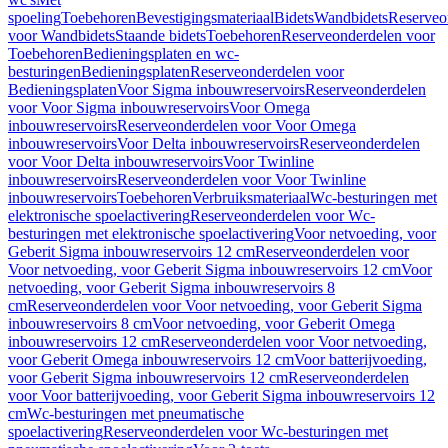
spoeling
Toebehoren
Bevestigingsmateriaal
Bidets
Wandbidets
Reserveo
voor Wandbidets
Staande bidets
Toebehoren
Reserveonderdelen voor
Toebehoren
Bedieningsplaten en wc-
besturingen
Bedieningsplaten
Reserveonderdelen voor
Bedieningsplaten
Voor Sigma inbouwreservoirs
Reserveonderdelen
voor Voor Sigma inbouwreservoirs
Voor Omega
inbouwreservoirs
Reserveonderdelen voor Voor Omega
inbouwreservoirs
Voor Delta inbouwreservoirs
Reserveonderdelen
voor Voor Delta inbouwreservoirs
Voor Twinline
inbouwreservoirs
Reserveonderdelen voor Voor Twinline
inbouwreservoirs
Toebehoren
Verbruiksmateriaal
Wc-besturingen met
elektronische spoelactivering
Reserveonderdelen voor Wc-
besturingen met elektronische spoelactivering
Voor netvoeding, voor
Geberit Sigma inbouwreservoirs 12 cm
Reserveonderdelen voor
Voor netvoeding, voor Geberit Sigma inbouwreservoirs 12 cm
Voor
netvoeding, voor Geberit Sigma inbouwreservoirs 8
cm
Reserveonderdelen voor Voor netvoeding, voor Geberit Sigma
inbouwreservoirs 8 cm
Voor netvoeding, voor Geberit Omega
inbouwreservoirs 12 cm
Reserveonderdelen voor Voor netvoeding,
voor Geberit Omega inbouwreservoirs 12 cm
Voor batterijvoeding,
voor Geberit Sigma inbouwreservoirs 12 cm
Reserveonderdelen
voor Voor batterijvoeding, voor Geberit Sigma inbouwreservoirs 12
cm
Wc-besturingen met pneumatische
spoelactivering
Reserveonderdelen voor Wc-besturingen met