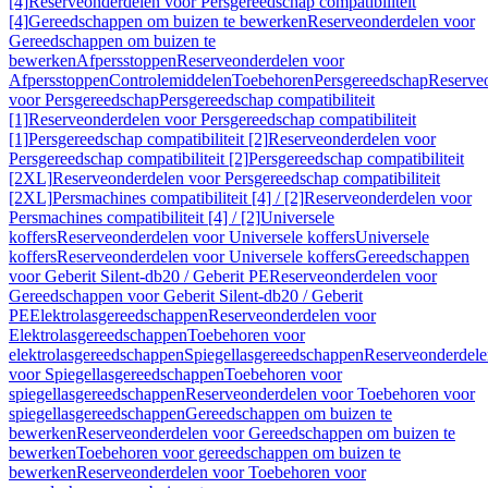
[4]
Reserveonderdelen voor Persgereedschap compatibiliteit
[4]
Gereedschappen om buizen te bewerken
Reserveonderdelen voor
Gereedschappen om buizen te
bewerken
Afpersstoppen
Reserveonderdelen voor
Afpersstoppen
Controlemiddelen
Toebehoren
Persgereedschap
Reserve
voor Persgereedschap
Persgereedschap compatibiliteit
[1]
Reserveonderdelen voor Persgereedschap compatibiliteit
[1]
Persgereedschap compatibiliteit [2]
Reserveonderdelen voor
Persgereedschap compatibiliteit [2]
Persgereedschap compatibiliteit
[2XL]
Reserveonderdelen voor Persgereedschap compatibiliteit
[2XL]
Persmachines compatibiliteit [4] / [2]
Reserveonderdelen voor
Persmachines compatibiliteit [4] / [2]
Universele
koffers
Reserveonderdelen voor Universele koffers
Universele
koffers
Reserveonderdelen voor Universele koffers
Gereedschappen
voor Geberit Silent-db20 / Geberit PE
Reserveonderdelen voor
Gereedschappen voor Geberit Silent-db20 / Geberit
PE
Elektrolasgereedschappen
Reserveonderdelen voor
Elektrolasgereedschappen
Toebehoren voor
elektrolasgereedschappen
Spiegellasgereedschappen
Reserveonderdele
voor Spiegellasgereedschappen
Toebehoren voor
spiegellasgereedschappen
Reserveonderdelen voor Toebehoren voor
spiegellasgereedschappen
Gereedschappen om buizen te
bewerken
Reserveonderdelen voor Gereedschappen om buizen te
bewerken
Toebehoren voor gereedschappen om buizen te
bewerken
Reserveonderdelen voor Toebehoren voor