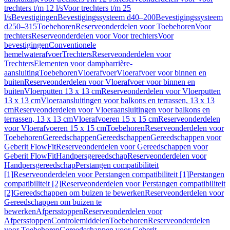
trechters t/m 12 l/s
Voor trechters t/m 25
l/s
Bevestigingen
Bevestigingssysteem d40–200
Bevestigingssysteem
d250–315
Toebehoren
Reserveonderdelen voor Toebehoren
Voor
trechters
Reserveonderdelen voor Voor trechters
Voor
bevestigingen
Conventionele
hemelwaterafvoer
Trechters
Reserveonderdelen voor
Trechters
Elementen voor dampbarrière-
aansluiting
Toebehoren
Vloerafvoer
Vloerafvoer voor binnen en
buiten
Reserveonderdelen voor Vloerafvoer voor binnen en
buiten
Vloerputten 13 x 13 cm
Reserveonderdelen voor Vloerputten
13 x 13 cm
Vloeraansluitingen voor balkons en terrassen, 13 x 13
cm
Reserveonderdelen voor Vloeraansluitingen voor balkons en
terrassen, 13 x 13 cm
Vloerafvoeren 15 x 15 cm
Reserveonderdelen
voor Vloerafvoeren 15 x 15 cm
Toebehoren
Reserveonderdelen voor
Toebehoren
Gereedschappen
Gereedschappen
Gereedschappen voor
Geberit FlowFit
Reserveonderdelen voor Gereedschappen voor
Geberit FlowFit
Handpersgereedschap
Reserveonderdelen voor
Handpersgereedschap
Perstangen compatibiliteit
[1]
Reserveonderdelen voor Perstangen compatibiliteit [1]
Perstangen
compatibiliteit [2]
Reserveonderdelen voor Perstangen compatibiliteit
[2]
Gereedschappen om buizen te bewerken
Reserveonderdelen voor
Gereedschappen om buizen te
bewerken
Afpersstoppen
Reserveonderdelen voor
Afpersstoppen
Controlemiddelen
Toebehoren
Reserveonderdelen
voor Toebehoren
Gereedschappen voor Geberit