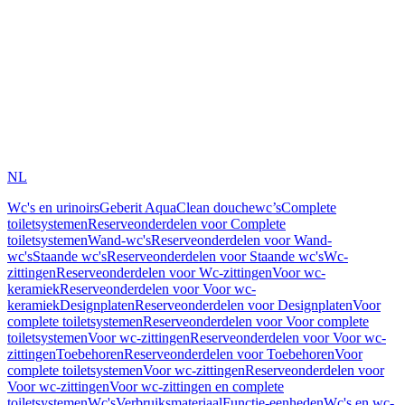
NL
Wc's en urinoirs
Geberit AquaClean douchewc’s
Complete
toiletsystemen
Reserveonderdelen voor Complete
toiletsystemen
Wand-wc's
Reserveonderdelen voor Wand-
wc's
Staande wc's
Reserveonderdelen voor Staande wc's
Wc-
zittingen
Reserveonderdelen voor Wc-zittingen
Voor wc-
keramiek
Reserveonderdelen voor Voor wc-
keramiek
Designplaten
Reserveonderdelen voor Designplaten
Voor
complete toiletsystemen
Reserveonderdelen voor Voor complete
toiletsystemen
Voor wc-zittingen
Reserveonderdelen voor Voor wc-
zittingen
Toebehoren
Reserveonderdelen voor Toebehoren
Voor
complete toiletsystemen
Voor wc-zittingen
Reserveonderdelen voor
Voor wc-zittingen
Voor wc-zittingen en complete
toiletsystemen
Wc's
Verbruiksmateriaal
Functie-eenheden
Wc's en wc-