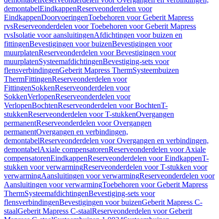
demontabel
Eindkappen
Reserveonderdelen voor
Eindkappen
Doorvoeringen
Toebehoren voor Geberit Mapress
rvs
Reserveonderdelen voor Toebehoren voor Geberit Mapress
rvs
Isolatie voor aansluitingen
Afdichtingen voor buizen en
fittingen
Bevestigingen voor buizen
Bevestigingen voor
muurplaten
Reserveonderdelen voor Bevestigingen voor
muurplaten
Systeemafdichtingen
Bevestiging-sets voor
flensverbindingen
Geberit Mapress Therm
Systeembuizen
Therm
Fittingen
Reserveonderdelen voor
Fittingen
Sokken
Reserveonderdelen voor
Sokken
Verlopen
Reserveonderdelen voor
Verlopen
Bochten
Reserveonderdelen voor Bochten
T-
stukken
Reserveonderdelen voor T-stukken
Overgangen
permanent
Reserveonderdelen voor Overgangen
permanent
Overgangen en verbindingen,
demontabel
Reserveonderdelen voor Overgangen en verbindingen,
demontabel
Axiale compensatoren
Reserveonderdelen voor Axiale
compensatoren
Eindkappen
Reserveonderdelen voor Eindkappen
T-
stukken voor verwarming
Reserveonderdelen voor T-stukken voor
verwarming
Aansluitingen voor verwarming
Reserveonderdelen voor
Aansluitingen voor verwarming
Toebehoren voor Geberit Mapress
Therm
Systeemafdichtingen
Bevestiging-sets voor
flensverbindingen
Bevestigingen voor buizen
Geberit Mapress C-
staal
Geberit Mapress C-staal
Reserveonderdelen voor Geberit