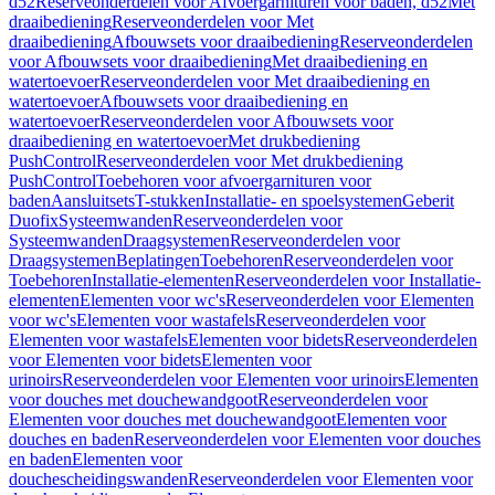
d52
Reserveonderdelen voor Afvoergarnituren voor baden, d52
Met
draaibediening
Reserveonderdelen voor Met
draaibediening
Afbouwsets voor draaibediening
Reserveonderdelen
voor Afbouwsets voor draaibediening
Met draaibediening en
watertoevoer
Reserveonderdelen voor Met draaibediening en
watertoevoer
Afbouwsets voor draaibediening en
watertoevoer
Reserveonderdelen voor Afbouwsets voor
draaibediening en watertoevoer
Met drukbediening
PushControl
Reserveonderdelen voor Met drukbediening
PushControl
Toebehoren voor afvoergarnituren voor
baden
Aansluitsets
T-stukken
Installatie- en spoelsystemen
Geberit
Duofix
Systeemwanden
Reserveonderdelen voor
Systeemwanden
Draagsystemen
Reserveonderdelen voor
Draagsystemen
Beplatingen
Toebehoren
Reserveonderdelen voor
Toebehoren
Installatie-elementen
Reserveonderdelen voor Installatie-
elementen
Elementen voor wc's
Reserveonderdelen voor Elementen
voor wc's
Elementen voor wastafels
Reserveonderdelen voor
Elementen voor wastafels
Elementen voor bidets
Reserveonderdelen
voor Elementen voor bidets
Elementen voor
urinoirs
Reserveonderdelen voor Elementen voor urinoirs
Elementen
voor douches met douchewandgoot
Reserveonderdelen voor
Elementen voor douches met douchewandgoot
Elementen voor
douches en baden
Reserveonderdelen voor Elementen voor douches
en baden
Elementen voor
douchescheidingswanden
Reserveonderdelen voor Elementen voor