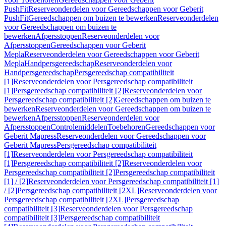
PushFit
Reserveonderdelen voor Gereedschappen voor Geberit
PushFit
Gereedschappen om buizen te bewerken
Reserveonderdelen
voor Gereedschappen om buizen te
bewerken
Afpersstoppen
Reserveonderdelen voor
Afpersstoppen
Gereedschappen voor Geberit
Mepla
Reserveonderdelen voor Gereedschappen voor Geberit
Mepla
Handpersgereedschap
Reserveonderdelen voor
Handpersgereedschap
Persgereedschap compatibiliteit
[1]
Reserveonderdelen voor Persgereedschap compatibiliteit
[1]
Persgereedschap compatibiliteit [2]
Reserveonderdelen voor
Persgereedschap compatibiliteit [2]
Gereedschappen om buizen te
bewerken
Reserveonderdelen voor Gereedschappen om buizen te
bewerken
Afpersstoppen
Reserveonderdelen voor
Afpersstoppen
Controlemiddelen
Toebehoren
Gereedschappen voor
Geberit Mapress
Reserveonderdelen voor Gereedschappen voor
Geberit Mapress
Persgereedschap compatibiliteit
[1]
Reserveonderdelen voor Persgereedschap compatibiliteit
[1]
Persgereedschap compatibiliteit [2]
Reserveonderdelen voor
Persgereedschap compatibiliteit [2]
Persgereedschap compatibiliteit
[1] / [2]
Reserveonderdelen voor Persgereedschap compatibiliteit [1]
/ [2]
Persgereedschap compatibiliteit [2XL]
Reserveonderdelen voor
Persgereedschap compatibiliteit [2XL]
Persgereedschap
compatibiliteit [3]
Reserveonderdelen voor Persgereedschap
compatibiliteit [3]
Persgereedschap compatibiliteit