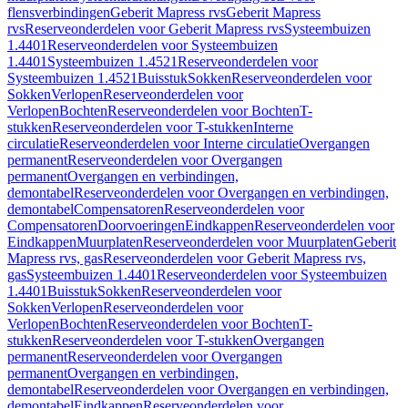
flensverbindingen
Geberit Mapress rvs
Geberit Mapress
rvs
Reserveonderdelen voor Geberit Mapress rvs
Systeembuizen
1.4401
Reserveonderdelen voor Systeembuizen
1.4401
Systeembuizen 1.4521
Reserveonderdelen voor
Systeembuizen 1.4521
Buisstuk
Sokken
Reserveonderdelen voor
Sokken
Verlopen
Reserveonderdelen voor
Verlopen
Bochten
Reserveonderdelen voor Bochten
T-
stukken
Reserveonderdelen voor T-stukken
Interne
circulatie
Reserveonderdelen voor Interne circulatie
Overgangen
permanent
Reserveonderdelen voor Overgangen
permanent
Overgangen en verbindingen,
demontabel
Reserveonderdelen voor Overgangen en verbindingen,
demontabel
Compensatoren
Reserveonderdelen voor
Compensatoren
Doorvoeringen
Eindkappen
Reserveonderdelen voor
Eindkappen
Muurplaten
Reserveonderdelen voor Muurplaten
Geberit
Mapress rvs, gas
Reserveonderdelen voor Geberit Mapress rvs,
gas
Systeembuizen 1.4401
Reserveonderdelen voor Systeembuizen
1.4401
Buisstuk
Sokken
Reserveonderdelen voor
Sokken
Verlopen
Reserveonderdelen voor
Verlopen
Bochten
Reserveonderdelen voor Bochten
T-
stukken
Reserveonderdelen voor T-stukken
Overgangen
permanent
Reserveonderdelen voor Overgangen
permanent
Overgangen en verbindingen,
demontabel
Reserveonderdelen voor Overgangen en verbindingen,
demontabel
Eindkappen
Reserveonderdelen voor