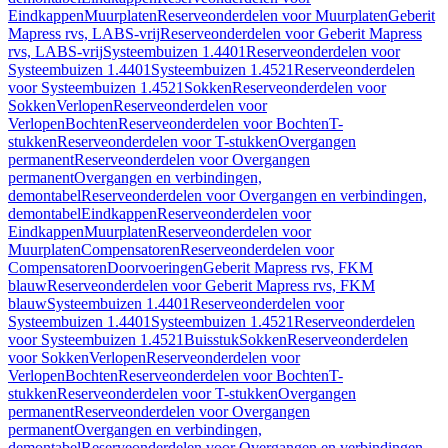
Eindkappen
Muurplaten
Reserveonderdelen voor Muurplaten
Geberit
Mapress rvs, LABS-vrij
Reserveonderdelen voor Geberit Mapress
rvs, LABS-vrij
Systeembuizen 1.4401
Reserveonderdelen voor
Systeembuizen 1.4401
Systeembuizen 1.4521
Reserveonderdelen
voor Systeembuizen 1.4521
Sokken
Reserveonderdelen voor
Sokken
Verlopen
Reserveonderdelen voor
Verlopen
Bochten
Reserveonderdelen voor Bochten
T-
stukken
Reserveonderdelen voor T-stukken
Overgangen
permanent
Reserveonderdelen voor Overgangen
permanent
Overgangen en verbindingen,
demontabel
Reserveonderdelen voor Overgangen en verbindingen,
demontabel
Eindkappen
Reserveonderdelen voor
Eindkappen
Muurplaten
Reserveonderdelen voor
Muurplaten
Compensatoren
Reserveonderdelen voor
Compensatoren
Doorvoeringen
Geberit Mapress rvs, FKM
blauw
Reserveonderdelen voor Geberit Mapress rvs, FKM
blauw
Systeembuizen 1.4401
Reserveonderdelen voor
Systeembuizen 1.4401
Systeembuizen 1.4521
Reserveonderdelen
voor Systeembuizen 1.4521
Buisstuk
Sokken
Reserveonderdelen
voor Sokken
Verlopen
Reserveonderdelen voor
Verlopen
Bochten
Reserveonderdelen voor Bochten
T-
stukken
Reserveonderdelen voor T-stukken
Overgangen
permanent
Reserveonderdelen voor Overgangen
permanent
Overgangen en verbindingen,
demontabel
Reserveonderdelen voor Overgangen en verbindingen,