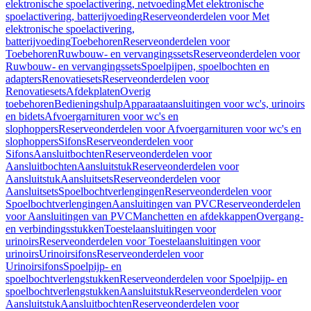
elektronische spoelactivering, netvoeding
Met elektronische
spoelactivering, batterijvoeding
Reserveonderdelen voor Met
elektronische spoelactivering,
batterijvoeding
Toebehoren
Reserveonderdelen voor
Toebehoren
Ruwbouw- en vervangingssets
Reserveonderdelen voor
Ruwbouw- en vervangingssets
Spoelpijpen, spoelbochten en
adapters
Renovatiesets
Reserveonderdelen voor
Renovatiesets
Afdekplaten
Overig
toebehoren
Bedieningshulp
Apparaataansluitingen voor wc's, urinoirs
en bidets
Afvoergarnituren voor wc's en
slophoppers
Reserveonderdelen voor Afvoergarnituren voor wc's en
slophoppers
Sifons
Reserveonderdelen voor
Sifons
Aansluitbochten
Reserveonderdelen voor
Aansluitbochten
Aansluitstuk
Reserveonderdelen voor
Aansluitstuk
Aansluitsets
Reserveonderdelen voor
Aansluitsets
Spoelbochtverlengingen
Reserveonderdelen voor
Spoelbochtverlengingen
Aansluitingen van PVC
Reserveonderdelen
voor Aansluitingen van PVC
Manchetten en afdekkappen
Overgang-
en verbindingsstukken
Toestelaansluitingen voor
urinoirs
Reserveonderdelen voor Toestelaansluitingen voor
urinoirs
Urinoirsifons
Reserveonderdelen voor
Urinoirsifons
Spoelpijp- en
spoelbochtverlengstukken
Reserveonderdelen voor Spoelpijp- en
spoelbochtverlengstukken
Aansluitstuk
Reserveonderdelen voor
Aansluitstuk
Aansluitbochten
Reserveonderdelen voor