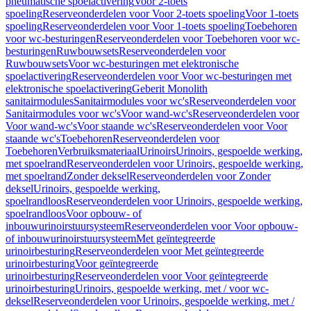
pneumatische spoelactivering
Voor 2-toets
spoeling
Reserveonderdelen voor Voor 2-toets spoeling
Voor 1-toets
spoeling
Reserveonderdelen voor Voor 1-toets spoeling
Toebehoren
voor wc-besturingen
Reserveonderdelen voor Toebehoren voor wc-
besturingen
Ruwbouwsets
Reserveonderdelen voor
Ruwbouwsets
Voor wc-besturingen met elektronische
spoelactivering
Reserveonderdelen voor Voor wc-besturingen met
elektronische spoelactivering
Geberit Monolith
sanitairmodules
Sanitairmodules voor wc's
Reserveonderdelen voor
Sanitairmodules voor wc's
Voor wand-wc's
Reserveonderdelen voor
Voor wand-wc's
Voor staande wc's
Reserveonderdelen voor Voor
staande wc's
Toebehoren
Reserveonderdelen voor
Toebehoren
Verbruiksmateriaal
Urinoirs
Urinoirs, gespoelde werking,
met spoelrand
Reserveonderdelen voor Urinoirs, gespoelde werking,
met spoelrand
Zonder deksel
Reserveonderdelen voor Zonder
deksel
Urinoirs, gespoelde werking,
spoelrandloos
Reserveonderdelen voor Urinoirs, gespoelde werking,
spoelrandloos
Voor opbouw- of
inbouwurinoirstuursysteem
Reserveonderdelen voor Voor opbouw-
of inbouwurinoirstuursysteem
Met geïntegreerde
urinoirbesturing
Reserveonderdelen voor Met geïntegreerde
urinoirbesturing
Voor geïntegreerde
urinoirbesturing
Reserveonderdelen voor Voor geïntegreerde
urinoirbesturing
Urinoirs, gespoelde werking, met / voor wc-
deksel
Reserveonderdelen voor Urinoirs, gespoelde werking, met /