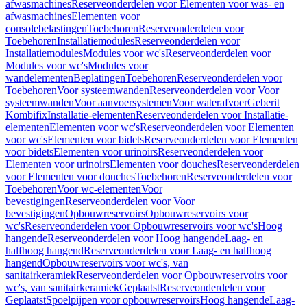
afwasmachines
Reserveonderdelen voor Elementen voor was- en
afwasmachines
Elementen voor
consolebelastingen
Toebehoren
Reserveonderdelen voor
Toebehoren
Installatiemodules
Reserveonderdelen voor
Installatiemodules
Modules voor wc's
Reserveonderdelen voor
Modules voor wc's
Modules voor
wandelementen
Beplatingen
Toebehoren
Reserveonderdelen voor
Toebehoren
Voor systeemwanden
Reserveonderdelen voor Voor
systeemwanden
Voor aanvoersystemen
Voor waterafvoer
Geberit
Kombifix
Installatie-elementen
Reserveonderdelen voor Installatie-
elementen
Elementen voor wc's
Reserveonderdelen voor Elementen
voor wc's
Elementen voor bidets
Reserveonderdelen voor Elementen
voor bidets
Elementen voor urinoirs
Reserveonderdelen voor
Elementen voor urinoirs
Elementen voor douches
Reserveonderdelen
voor Elementen voor douches
Toebehoren
Reserveonderdelen voor
Toebehoren
Voor wc-elementen
Voor
bevestigingen
Reserveonderdelen voor Voor
bevestigingen
Opbouwreservoirs
Opbouwreservoirs voor
wc's
Reserveonderdelen voor Opbouwreservoirs voor wc's
Hoog
hangende
Reserveonderdelen voor Hoog hangende
Laag- en
halfhoog hangend
Reserveonderdelen voor Laag- en halfhoog
hangend
Opbouwreservoirs voor wc's, van
sanitairkeramiek
Reserveonderdelen voor Opbouwreservoirs voor
wc's, van sanitairkeramiek
Geplaatst
Reserveonderdelen voor
Geplaatst
Spoelpijpen voor opbouwreservoirs
Hoog hangende
Laag-