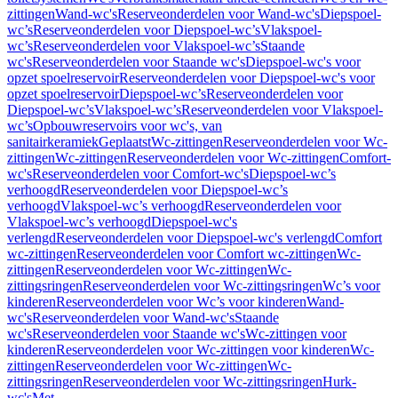
zittingen
Wand-wc's
Reserveonderdelen voor Wand-wc's
Diepspoel-
wc’s
Reserveonderdelen voor Diepspoel-wc’s
Vlakspoel-
wc’s
Reserveonderdelen voor Vlakspoel-wc’s
Staande
wc's
Reserveonderdelen voor Staande wc's
Diepspoel-wc's voor
opzet spoelreservoir
Reserveonderdelen voor Diepspoel-wc's voor
opzet spoelreservoir
Diepspoel-wc’s
Reserveonderdelen voor
Diepspoel-wc’s
Vlakspoel-wc’s
Reserveonderdelen voor Vlakspoel-
wc’s
Opbouwreservoirs voor wc's, van
sanitairkeramiek
Geplaatst
Wc-zittingen
Reserveonderdelen voor Wc-
zittingen
Wc-zittingen
Reserveonderdelen voor Wc-zittingen
Comfort-
wc's
Reserveonderdelen voor Comfort-wc's
Diepspoel-wc’s
verhoogd
Reserveonderdelen voor Diepspoel-wc’s
verhoogd
Vlakspoel-wc’s verhoogd
Reserveonderdelen voor
Vlakspoel-wc’s verhoogd
Diepspoel-wc's
verlengd
Reserveonderdelen voor Diepspoel-wc's verlengd
Comfort
wc-zittingen
Reserveonderdelen voor Comfort wc-zittingen
Wc-
zittingen
Reserveonderdelen voor Wc-zittingen
Wc-
zittingsringen
Reserveonderdelen voor Wc-zittingsringen
Wc’s voor
kinderen
Reserveonderdelen voor Wc’s voor kinderen
Wand-
wc's
Reserveonderdelen voor Wand-wc's
Staande
wc's
Reserveonderdelen voor Staande wc's
Wc-zittingen voor
kinderen
Reserveonderdelen voor Wc-zittingen voor kinderen
Wc-
zittingen
Reserveonderdelen voor Wc-zittingen
Wc-
zittingsringen
Reserveonderdelen voor Wc-zittingsringen
Hurk-
wc's
Met