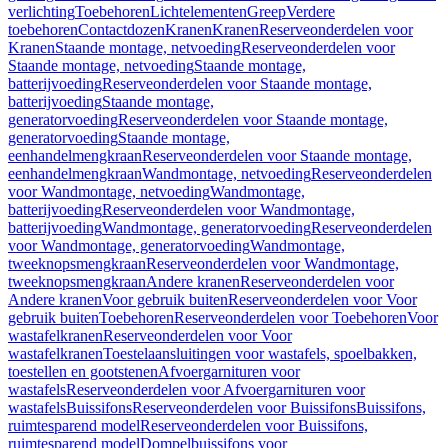
verlichting
Toebehoren
Lichtelementen
Greep
Verdere
toebehoren
Contactdozen
Kranen
Kranen
Reserveonderdelen voor
Kranen
Staande montage, netvoeding
Reserveonderdelen voor
Staande montage, netvoeding
Staande montage,
batterijvoeding
Reserveonderdelen voor Staande montage,
batterijvoeding
Staande montage,
generatorvoeding
Reserveonderdelen voor Staande montage,
generatorvoeding
Staande montage,
eenhandelmengkraan
Reserveonderdelen voor Staande montage,
eenhandelmengkraan
Wandmontage, netvoeding
Reserveonderdelen
voor Wandmontage, netvoeding
Wandmontage,
batterijvoeding
Reserveonderdelen voor Wandmontage,
batterijvoeding
Wandmontage, generatorvoeding
Reserveonderdelen
voor Wandmontage, generatorvoeding
Wandmontage,
tweeknopsmengkraan
Reserveonderdelen voor Wandmontage,
tweeknopsmengkraan
Andere kranen
Reserveonderdelen voor
Andere kranen
Voor gebruik buiten
Reserveonderdelen voor Voor
gebruik buiten
Toebehoren
Reserveonderdelen voor Toebehoren
Voor
wastafelkranen
Reserveonderdelen voor Voor
wastafelkranen
Toestelaansluitingen voor wastafels, spoelbakken,
toestellen en gootstenen
Afvoergarnituren voor
wastafels
Reserveonderdelen voor Afvoergarnituren voor
wastafels
Buissifons
Reserveonderdelen voor Buissifons
Buissifons,
ruimtesparend model
Reserveonderdelen voor Buissifons,
ruimtesparend model
Dompelbuissifons voor