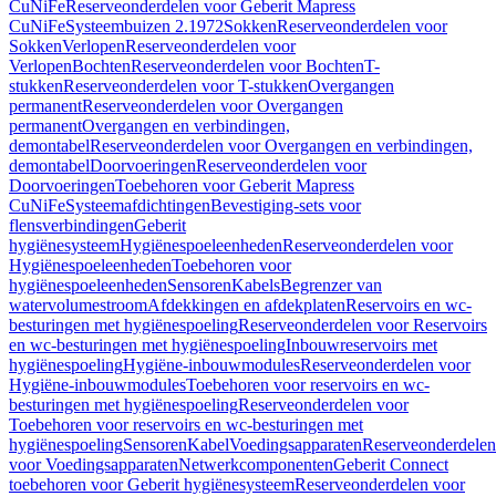
CuNiFe
Reserveonderdelen voor Geberit Mapress
CuNiFe
Systeembuizen 2.1972
Sokken
Reserveonderdelen voor
Sokken
Verlopen
Reserveonderdelen voor
Verlopen
Bochten
Reserveonderdelen voor Bochten
T-
stukken
Reserveonderdelen voor T-stukken
Overgangen
permanent
Reserveonderdelen voor Overgangen
permanent
Overgangen en verbindingen,
demontabel
Reserveonderdelen voor Overgangen en verbindingen,
demontabel
Doorvoeringen
Reserveonderdelen voor
Doorvoeringen
Toebehoren voor Geberit Mapress
CuNiFe
Systeemafdichtingen
Bevestiging-sets voor
flensverbindingen
Geberit
hygiënesysteem
Hygiënespoeleenheden
Reserveonderdelen voor
Hygiënespoeleenheden
Toebehoren voor
hygiënespoeleenheden
Sensoren
Kabels
Begrenzer van
watervolumestroom
Afdekkingen en afdekplaten
Reservoirs en wc-
besturingen met hygiënespoeling
Reserveonderdelen voor Reservoirs
en wc-besturingen met hygiënespoeling
Inbouwreservoirs met
hygiënespoeling
Hygiëne-inbouwmodules
Reserveonderdelen voor
Hygiëne-inbouwmodules
Toebehoren voor reservoirs en wc-
besturingen met hygiënespoeling
Reserveonderdelen voor
Toebehoren voor reservoirs en wc-besturingen met
hygiënespoeling
Sensoren
Kabel
Voedingsapparaten
Reserveonderdelen
voor Voedingsapparaten
Netwerkcomponenten
Geberit Connect
toebehoren voor Geberit hygiënesysteem
Reserveonderdelen voor