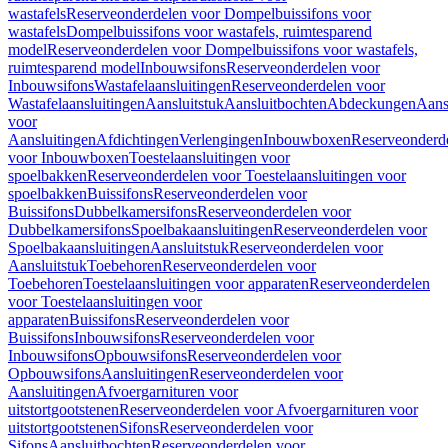
wastafels
Reserveonderdelen voor Dompelbuissifons voor
wastafels
Dompelbuissifons voor wastafels, ruimtesparend
model
Reserveonderdelen voor Dompelbuissifons voor wastafels,
ruimtesparend model
Inbouwsifons
Reserveonderdelen voor
Inbouwsifons
Wastafelaansluitingen
Reserveonderdelen voor
Wastafelaansluitingen
Aansluitstuk
Aansluitbochten
Abdeckungen
Aans
voor
Aansluitingen
Afdichtingen
Verlengingen
Inbouwboxen
Reserveonderd
voor Inbouwboxen
Toestelaansluitingen voor
spoelbakken
Reserveonderdelen voor Toestelaansluitingen voor
spoelbakken
Buissifons
Reserveonderdelen voor
Buissifons
Dubbelkamersifons
Reserveonderdelen voor
Dubbelkamersifons
Spoelbakaansluitingen
Reserveonderdelen voor
Spoelbakaansluitingen
Aansluitstuk
Reserveonderdelen voor
Aansluitstuk
Toebehoren
Reserveonderdelen voor
Toebehoren
Toestelaansluitingen voor apparaten
Reserveonderdelen
voor Toestelaansluitingen voor
apparaten
Buissifons
Reserveonderdelen voor
Buissifons
Inbouwsifons
Reserveonderdelen voor
Inbouwsifons
Opbouwsifons
Reserveonderdelen voor
Opbouwsifons
Aansluitingen
Reserveonderdelen voor
Aansluitingen
Afvoergarnituren voor
uitstortgootstenen
Reserveonderdelen voor Afvoergarnituren voor
uitstortgootstenen
Sifons
Reserveonderdelen voor
Sifons
Aansluitbochten
Reserveonderdelen voor