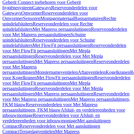
Geberit Connect toebehoren voor Geberit
hygiënesysteem
Gateways
Reserveonderdelen voor
Gateways
Omvormer
Reserveonderdelen voor
Omvormer
Sensoren
Montagemateriaal
Basisarmaturen
Rechte
spindelafsluiters
Reserveonderdelen voor Rechte
spindelafsluiters
Met Mapress persaansluitingen
Reserveonderdelen
voor Met Mapress persaansluitingen
Schuine
spindelafsluiters
Reserveonderdelen voor Schuine
spindelafsluiters
Met FlowFit persaansluitingen
Reserveonderdelen
voor Met FlowFit persaansluitingen
Met Mepla
persaansluitingen
Reserveonderdelen voor Met Mepla
persaansluitingen
Met Mapress persaansluitingen
Reserveonderdelen
voor Met Mapress
persaansluitingen
Monsternameventielen
Aftapventielen
Kogelkranen
R
voor Kogelkranen
Met FlowFit persaansluitingen
Reserveonderdelen
voor Met FlowFit persaansluitingen
Met Mepla
persaansluitingen
Reserveonderdelen voor Met Mepla
persaansluitingen
Met Mapress persaansluitingen
Reserveonderdelen
voor Met Mapress persaansluitingen
Met Mapress persaansluitingen,
FKM blauw
Reserveonderdelen voor Met Mapress
persaansluitingen, FKM blauw
Afsluit- en verdelereenheden voor
inbouwmontage
Reserveonderdelen voor Afsluit- en
verdelereenheden voor inbouwmontage
Met aansluitingen
Compact
Reserveonderdelen voor Met aansluitingen
Compact
Terugslagventielen
Met Mapress