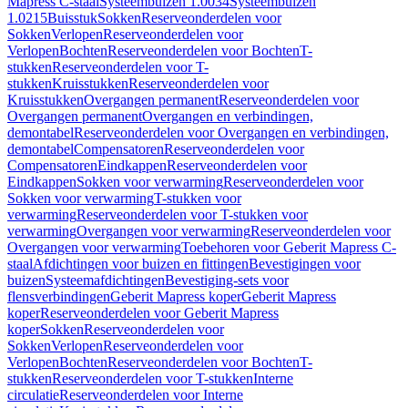
Mapress C-staal
Systeembuizen 1.0034
Systeembuizen
1.0215
Buisstuk
Sokken
Reserveonderdelen voor
Sokken
Verlopen
Reserveonderdelen voor
Verlopen
Bochten
Reserveonderdelen voor Bochten
T-
stukken
Reserveonderdelen voor T-
stukken
Kruisstukken
Reserveonderdelen voor
Kruisstukken
Overgangen permanent
Reserveonderdelen voor
Overgangen permanent
Overgangen en verbindingen,
demontabel
Reserveonderdelen voor Overgangen en verbindingen,
demontabel
Compensatoren
Reserveonderdelen voor
Compensatoren
Eindkappen
Reserveonderdelen voor
Eindkappen
Sokken voor verwarming
Reserveonderdelen voor
Sokken voor verwarming
T-stukken voor
verwarming
Reserveonderdelen voor T-stukken voor
verwarming
Overgangen voor verwarming
Reserveonderdelen voor
Overgangen voor verwarming
Toebehoren voor Geberit Mapress C-
staal
Afdichtingen voor buizen en fittingen
Bevestigingen voor
buizen
Systeemafdichtingen
Bevestiging-sets voor
flensverbindingen
Geberit Mapress koper
Geberit Mapress
koper
Reserveonderdelen voor Geberit Mapress
koper
Sokken
Reserveonderdelen voor
Sokken
Verlopen
Reserveonderdelen voor
Verlopen
Bochten
Reserveonderdelen voor Bochten
T-
stukken
Reserveonderdelen voor T-stukken
Interne
circulatie
Reserveonderdelen voor Interne