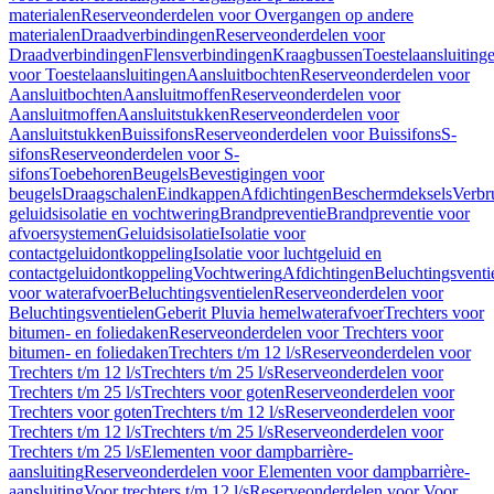
materialen
Reserveonderdelen voor Overgangen op andere
materialen
Draadverbindingen
Reserveonderdelen voor
Draadverbindingen
Flensverbindingen
Kraagbussen
Toestelaansluiting
voor Toestelaansluitingen
Aansluitbochten
Reserveonderdelen voor
Aansluitbochten
Aansluitmoffen
Reserveonderdelen voor
Aansluitmoffen
Aansluitstukken
Reserveonderdelen voor
Aansluitstukken
Buissifons
Reserveonderdelen voor Buissifons
S-
sifons
Reserveonderdelen voor S-
sifons
Toebehoren
Beugels
Bevestigingen voor
beugels
Draagschalen
Eindkappen
Afdichtingen
Beschermdeksels
Verbr
geluidsisolatie en vochtwering
Brandpreventie
Brandpreventie voor
afvoersystemen
Geluidsisolatie
Isolatie voor
contactgeluidontkoppeling
Isolatie voor luchtgeluid en
contactgeluidontkoppeling
Vochtwering
Afdichtingen
Beluchtingsventi
voor waterafvoer
Beluchtingsventielen
Reserveonderdelen voor
Beluchtingsventielen
Geberit Pluvia hemelwaterafvoer
Trechters voor
bitumen- en foliedaken
Reserveonderdelen voor Trechters voor
bitumen- en foliedaken
Trechters t/m 12 l/s
Reserveonderdelen voor
Trechters t/m 12 l/s
Trechters t/m 25 l/s
Reserveonderdelen voor
Trechters t/m 25 l/s
Trechters voor goten
Reserveonderdelen voor
Trechters voor goten
Trechters t/m 12 l/s
Reserveonderdelen voor
Trechters t/m 12 l/s
Trechters t/m 25 l/s
Reserveonderdelen voor
Trechters t/m 25 l/s
Elementen voor dampbarrière-
aansluiting
Reserveonderdelen voor Elementen voor dampbarrière-
aansluiting
Voor trechters t/m 12 l/s
Reserveonderdelen voor Voor