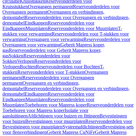
circulatie
Kruisstukken
Reserveonderdelen voor
Kruisstukken
Overgangen permanent
Reserveonderdelen voor
Overgangen permanent
Overgangen en verbindingen,
demontabel
Reserveonderdelen voor Overgangen en verbindingen,
demontabel
Eindkappen
Reserveonderdelen voor
Eindkappen
Muurplaten
Reserveonderdelen voor Muurplaten
T-
stukken voor verwarming
Reserveonderdelen voor T-stukken voor
verwarming
Overgangen voor verwarming
Reserveonderdelen voor
Overgangen voor verwarming
Geberit Mapress koper,
gas
Reserveonderdelen voor Geberit Mapress koper,
gas
Sokken
Reserveonderdelen voor
Sokken
Verlopen
Reserveonderdelen voor
Verlopen
Bochten
Reserveonderdelen voor Bochten
T-
stukken
Reserveonderdelen voor T-stukken
Overgangen
permanent
Reserveonderdelen voor Overgangen
permanent
Overgangen en verbindingen,
demontabel
Reserveonderdelen voor Overgangen en verbindingen,
demontabel
Eindkappen
Reserveonderdelen voor
Eindkappen
Muurplaten
Reserveonderdelen voor
Muurplaten
Toebehoren voor Mapress koper
Reserveonderdelen voor
Toebehoren voor Mapress koper
Isolatie voor
aansluitingen
Afdichtingen voor buizen en fittingen
Bevestigingen
voor buizen
Bevestigingen voor muurplaten
Reserveonderdelen voor
Bevestigingen voor muurplaten
Systeemafdichtingen
Bevestiging-sets
voor flensverbindingen
Geberit Mapress CuNiFe
Geberit Mapress