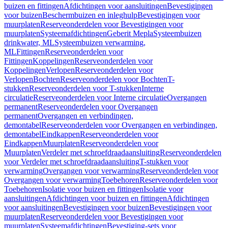
buizen en fittingen
Afdichtingen voor aansluitingen
Bevestigingen
voor buizen
Beschermbuizen en inleghulp
Bevestigingen voor
muurplaten
Reserveonderdelen voor Bevestigingen voor
muurplaten
Systeemafdichtingen
Geberit Mepla
Systeembuizen
drinkwater, ML
Systeembuizen verwarming,
ML
Fittingen
Reserveonderdelen voor
Fittingen
Koppelingen
Reserveonderdelen voor
Koppelingen
Verlopen
Reserveonderdelen voor
Verlopen
Bochten
Reserveonderdelen voor Bochten
T-
stukken
Reserveonderdelen voor T-stukken
Interne
circulatie
Reserveonderdelen voor Interne circulatie
Overgangen
permanent
Reserveonderdelen voor Overgangen
permanent
Overgangen en verbindingen,
demontabel
Reserveonderdelen voor Overgangen en verbindingen,
demontabel
Eindkappen
Reserveonderdelen voor
Eindkappen
Muurplaten
Reserveonderdelen voor
Muurplaten
Verdeler met schroefdraadaansluiting
Reserveonderdelen
voor Verdeler met schroefdraadaansluiting
T-stukken voor
verwarming
Overgangen voor verwarming
Reserveonderdelen voor
Overgangen voor verwarming
Toebehoren
Reserveonderdelen voor
Toebehoren
Isolatie voor buizen en fittingen
Isolatie voor
aansluitingen
Afdichtingen voor buizen en fittingen
Afdichtingen
voor aansluitingen
Bevestigingen voor buizen
Bevestigingen voor
muurplaten
Reserveonderdelen voor Bevestigingen voor
muurplaten
Systeemafdichtingen
Bevestiging-sets voor