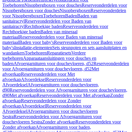
Toebehoren
Nisopbergboxen voor douches
Reserveonderdelen voor
Nisopbergboxen voor douches
Nisopbergboxen
Reserveonderdelen
voor Nisopbergboxen
Toebehoren
Baden
Baden van
sanitairacryl
Reserveonderdelen voor Baden van
sanitairacryl
Rechthoekige baden
Reserveonderdelen voor
Rechthoekige baden
Baden van mineraal
materiaal
Reserveonderdelen voor Baden van mineraal
materiaal
Baden voor baby's
Reserveonderdelen voor Baden voor
baby's
Installatie-elementen
Sets steunpoten en sets aansluitplaten en
wandankers
Toebehoren
Reparatiesets
Verdere
toebehoren
Apparaataansluitingen voor douches en
baden
Afvoergarnituren voor douchevloeren, d52
Reserveonderdelen
voor Afvoergarnituren voor douchevloeren, d52
Met
afvoerkap
Reserveonderdelen voor Met
afvoerkap
Afvoerdeksel
Reserveonderdelen voor
Afvoerdeksel
Afvoergarnituren voor douchevloeren,
d90
Reserveonderdelen voor Afvoergarnituren voor douchevloeren,
d90
Met afvoerkap
Reserveonderdelen voor Met afvoerkap
Zonder
afvoerkap
Reserveonderdelen voor Zonder
afvoerkap
Afvoerdeksel
Reserveonderdelen voor
Afvoerdeksel
Afvoergarnituren voor douchevloeren
Sestra
Reserveonderdelen voor Afvoergarnituren voor
douchevloeren Sestra
Zonder afvoerkap
Reserveonderdelen voor
Zonder afvoerkap
Afvoergarnituren voor baden,