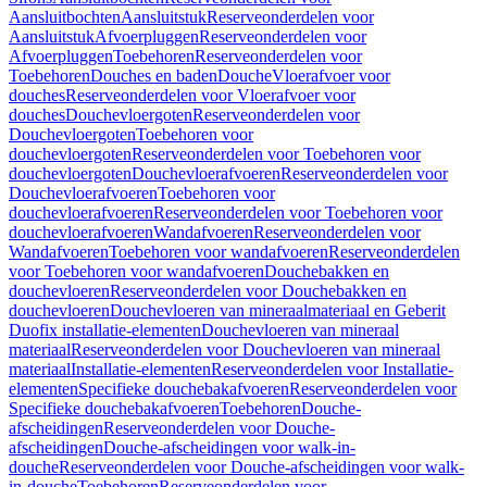
Aansluitbochten
Aansluitstuk
Reserveonderdelen voor
Aansluitstuk
Afvoerpluggen
Reserveonderdelen voor
Afvoerpluggen
Toebehoren
Reserveonderdelen voor
Toebehoren
Douches en baden
Douche
Vloerafvoer voor
douches
Reserveonderdelen voor Vloerafvoer voor
douches
Douchevloergoten
Reserveonderdelen voor
Douchevloergoten
Toebehoren voor
douchevloergoten
Reserveonderdelen voor Toebehoren voor
douchevloergoten
Douchevloerafvoeren
Reserveonderdelen voor
Douchevloerafvoeren
Toebehoren voor
douchevloerafvoeren
Reserveonderdelen voor Toebehoren voor
douchevloerafvoeren
Wandafvoeren
Reserveonderdelen voor
Wandafvoeren
Toebehoren voor wandafvoeren
Reserveonderdelen
voor Toebehoren voor wandafvoeren
Douchebakken en
douchevloeren
Reserveonderdelen voor Douchebakken en
douchevloeren
Douchevloeren van mineraalmateriaal en Geberit
Duofix installatie-elementen
Douchevloeren van mineraal
materiaal
Reserveonderdelen voor Douchevloeren van mineraal
materiaal
Installatie-elementen
Reserveonderdelen voor Installatie-
elementen
Specifieke douchebakafvoeren
Reserveonderdelen voor
Specifieke douchebakafvoeren
Toebehoren
Douche-
afscheidingen
Reserveonderdelen voor Douche-
afscheidingen
Douche-afscheidingen voor walk-in-
douche
Reserveonderdelen voor Douche-afscheidingen voor walk-
in-douche
Toebehoren
Reserveonderdelen voor