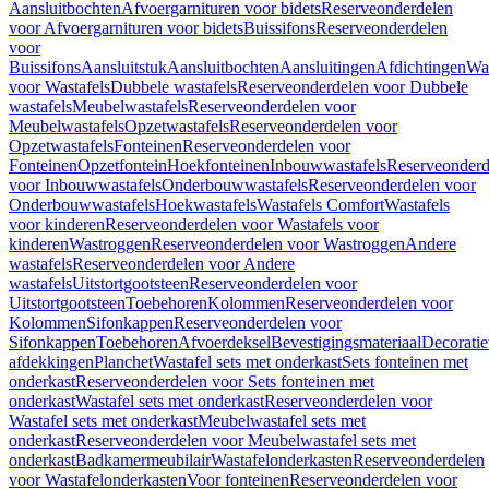
Aansluitbochten
Afvoergarnituren voor bidets
Reserveonderdelen
voor Afvoergarnituren voor bidets
Buissifons
Reserveonderdelen
voor
Buissifons
Aansluitstuk
Aansluitbochten
Aansluitingen
Afdichtingen
Was
voor Wastafels
Dubbele wastafels
Reserveonderdelen voor Dubbele
wastafels
Meubelwastafels
Reserveonderdelen voor
Meubelwastafels
Opzetwastafels
Reserveonderdelen voor
Opzetwastafels
Fonteinen
Reserveonderdelen voor
Fonteinen
Opzetfontein
Hoekfonteinen
Inbouwwastafels
Reserveonderd
voor Inbouwwastafels
Onderbouwwastafels
Reserveonderdelen voor
Onderbouwwastafels
Hoekwastafels
Wastafels Comfort
Wastafels
voor kinderen
Reserveonderdelen voor Wastafels voor
kinderen
Wastroggen
Reserveonderdelen voor Wastroggen
Andere
wastafels
Reserveonderdelen voor Andere
wastafels
Uitstortgootsteen
Reserveonderdelen voor
Uitstortgootsteen
Toebehoren
Kolommen
Reserveonderdelen voor
Kolommen
Sifonkappen
Reserveonderdelen voor
Sifonkappen
Toebehoren
Afvoerdeksel
Bevestigingsmateriaal
Decorati
afdekkingen
Planchet
Wastafel sets met onderkast
Sets fonteinen met
onderkast
Reserveonderdelen voor Sets fonteinen met
onderkast
Wastafel sets met onderkast
Reserveonderdelen voor
Wastafel sets met onderkast
Meubelwastafel sets met
onderkast
Reserveonderdelen voor Meubelwastafel sets met
onderkast
Badkamermeubilair
Wastafelonderkasten
Reserveonderdelen
voor Wastafelonderkasten
Voor fonteinen
Reserveonderdelen voor