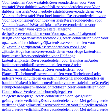
Voor fonteinen
Voor wastafels
Reserveonderdelen voor Voor
wastafels
Voor dubbele wastafels
Reserveonderdelen voor Voor
dubbele wastafels
Voor meubelwastafels
Reserveonderdelen voor
Voor meubelwastafels
Voor hoekfonteinen
Reserveonderdelen voor
Voor hoekfonteinen
Voor hoekwastafels
Reserveonderdelen voor
Voor hoekwastafels
Wastafelplaaten
Reserveonderdelen voor
Wastafelplaaten
Voor opzetwastafel afgerond
design
Reserveonderdelen voor Voor opzetwastafel afgerond
design
Voor opzetwastafel rechthoekig
Reserveonderdelen voor Voor
opzetwastafel rechthoekig
Zijkasten
Reserveonderdelen voor
Zijkasten
Lage zijkasten
Reserveonderdelen voor Lage
zijkasten
Hoge kasten
Reserveonderdelen voor Hoge kasten
Half
hoge kasten
Reserveonderdelen voor Half hoge
kasten
Hangkasten
Reserveonderdelen voor Hangkasten
Ander
badkamermeubilair
Reserveonderdelen voor Ander
badkamermeubilair
Planchet
Reserveonderdelen voor
Planchet
Toebehoren
Reserveonderdelen voor Toebehoren
Lade-
indelers voor schuifladen en indelingsboxen
Handdoekhouders en
handdoekhaken
Lichtelementen
Houder voor wastafelplaten
Greep
Set
steunpoten
Magneetwanden
Contactdozen
Reserveonderdelen voor
Contactdozen
Verdere toebehoren
Spiegels en
spiegelkasten
Spiegel
Reserveonderdelen voor Spiegel
Met
geïntegreerde verlichting
Reserveonderdelen voor Met geïntegreerde
verlichting
Spiegelkasten
Reserveonderdelen voor Spiegelkasten
Met
geïntegreerde verlichting
Reserveonderdelen voor Met geïntegreerde