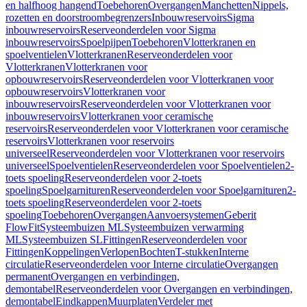
en halfhoog hangend
Toebehoren
Overgangen
Manchetten
Nippels,
rozetten en doorstroombegrenzers
Inbouwreservoirs
Sigma
inbouwreservoirs
Reserveonderdelen voor Sigma
inbouwreservoirs
Spoelpijpen
Toebehoren
Vlotterkranen en
spoelventielen
Vlotterkranen
Reserveonderdelen voor
Vlotterkranen
Vlotterkranen voor
opbouwreservoirs
Reserveonderdelen voor Vlotterkranen voor
opbouwreservoirs
Vlotterkranen voor
inbouwreservoirs
Reserveonderdelen voor Vlotterkranen voor
inbouwreservoirs
Vlotterkranen voor ceramische
reservoirs
Reserveonderdelen voor Vlotterkranen voor ceramische
reservoirs
Vlotterkranen voor reservoirs
universeel
Reserveonderdelen voor Vlotterkranen voor reservoirs
universeel
Spoelventielen
Reserveonderdelen voor Spoelventielen
2-
toets spoeling
Reserveonderdelen voor 2-toets
spoeling
Spoelgarnituren
Reserveonderdelen voor Spoelgarnituren
2-
toets spoeling
Reserveonderdelen voor 2-toets
spoeling
Toebehoren
Overgangen
Aanvoersystemen
Geberit
FlowFit
Systeembuizen ML
Systeembuizen verwarming
ML
Systeembuizen SL
Fittingen
Reserveonderdelen voor
Fittingen
Koppelingen
Verlopen
Bochten
T-stukken
Interne
circulatie
Reserveonderdelen voor Interne circulatie
Overgangen
permanent
Overgangen en verbindingen,
demontabel
Reserveonderdelen voor Overgangen en verbindingen,
demontabel
Eindkappen
Muurplaten
Verdeler met