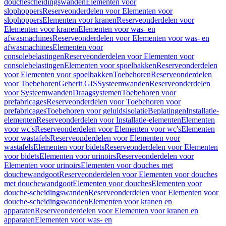
douchescheidingswanden
Elementen voor
slophoppers
Reserveonderdelen voor Elementen voor
slophoppers
Elementen voor kranen
Reserveonderdelen voor
Elementen voor kranen
Elementen voor was- en
afwasmachines
Reserveonderdelen voor Elementen voor was- en
afwasmachines
Elementen voor
consolebelastingen
Reserveonderdelen voor Elementen voor
consolebelastingen
Elementen voor spoelbakken
Reserveonderdelen
voor Elementen voor spoelbakken
Toebehoren
Reserveonderdelen
voor Toebehoren
Geberit GIS
Systeemwanden
Reserveonderdelen
voor Systeemwanden
Draagsystemen
Toebehoren voor
prefabricages
Reserveonderdelen voor Toebehoren voor
prefabricages
Toebehoren voor geluidsisolatie
Beplatingen
Installatie-
elementen
Reserveonderdelen voor Installatie-elementen
Elementen
voor wc's
Reserveonderdelen voor Elementen voor wc's
Elementen
voor wastafels
Reserveonderdelen voor Elementen voor
wastafels
Elementen voor bidets
Reserveonderdelen voor Elementen
voor bidets
Elementen voor urinoirs
Reserveonderdelen voor
Elementen voor urinoirs
Elementen voor douches met
douchewandgoot
Reserveonderdelen voor Elementen voor douches
met douchewandgoot
Elementen voor douches
Elementen voor
douche-scheidingswanden
Reserveonderdelen voor Elementen voor
douche-scheidingswanden
Elementen voor kranen en
apparaten
Reserveonderdelen voor Elementen voor kranen en
apparaten
Elementen voor was- en