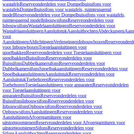
wastafels
Reserveonderdelen voor Dompelbuissifons voor
wastafels
Dompelbuissifons voor wastafels, ruimtesparend
model
Reserveonderdelen voor Dompelbuissifons voor wastafels,
ruimtesparend model
Inbouwsifons
Reserveonderdelen voor
Inbouwsifons
Wastafelaansluitingen
Reserveonderdelen voor
Wastafelaansluitingen
Aansluitstuk
Aansluitbochten
Abdeckungen
Aans
voor
Aansluitingen
Afdichtingen
Verlengingen
Inbouwboxen
Reserveonderd
voor Inbouwboxen
Toestelaansluitingen voor
spoelbakken
Reserveonderdelen voor Toestelaansluitingen voor
spoelbakken
Buissifons
Reserveonderdelen voor
Buissifons
Dubbelkamersifons
Reserveonderdelen voor
Dubbelkamersifons
Spoelbakaansluitingen
Reserveonderdelen voor
Spoelbakaansluitingen
Aansluitstuk
Reserveonderdelen voor
Aansluitstuk
Toebehoren
Reserveonderdelen voor
Toebehoren
Toestelaansluitingen voor apparaten
Reserveonderdelen
voor Toestelaansluitingen voor
apparaten
Buissifons
Reserveonderdelen voor
Buissifons
Inbouwsifons
Reserveonderdelen voor
Inbouwsifons
Opbouwsifons
Reserveonderdelen voor
Opbouwsifons
Aansluitingen
Reserveonderdelen voor
Aansluitingen
Afvoergarnituren voor
uitstortgootstenen
Reserveonderdelen voor Afvoergarnituren voor
uitstortgootstenen
Sifons
Reserveonderdelen voor
Sifons
Aansluitbochten
Reserveonderdelen voor