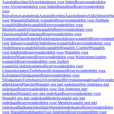
Aansluitbochten
Afvoergarnituren voor bidets
Reserveonderdelen
voor Afvoergarnituren voor bidets
Buissifons
Reserveonderdelen
voor
Buissifons
Aansluitstuk
Aansluitbochten
Aansluitingen
Afdichtingen
Was
voor Wastafels
Dubbele wastafels
Reserveonderdelen voor Dubbele
wastafels
Meubelwastafels
Reserveonderdelen voor
Meubelwastafels
Opzetwastafels
Reserveonderdelen voor
Opzetwastafels
Fonteinen
Reserveonderdelen voor
Fonteinen
Opzetfontein
Hoekfonteinen
Inbouwwastafels
Reserveonderd
voor Inbouwwastafels
Onderbouwwastafels
Reserveonderdelen voor
Onderbouwwastafels
Hoekwastafels
Wastafels Comfort
Wastafels
voor kinderen
Reserveonderdelen voor Wastafels voor
kinderen
Wastroggen
Reserveonderdelen voor Wastroggen
Andere
wastafels
Reserveonderdelen voor Andere
wastafels
Uitstortgootsteen
Reserveonderdelen voor
Uitstortgootsteen
Toebehoren
Kolommen
Reserveonderdelen voor
Kolommen
Sifonkappen
Reserveonderdelen voor
Sifonkappen
Toebehoren
Afvoerdeksel
Bevestigingsmateriaal
Decorati
afdekkingen
Planchet
Wastafel sets met onderkast
Sets fonteinen met
onderkast
Reserveonderdelen voor Sets fonteinen met
onderkast
Wastafel sets met onderkast
Reserveonderdelen voor
Wastafel sets met onderkast
Meubelwastafel sets met
onderkast
Reserveonderdelen voor Meubelwastafel sets met
onderkast
Badkamermeubilair
Wastafelonderkasten
Reserveonderdelen
voor Wastafelonderkasten
Voor fonteinen
Reserveonderdelen voor