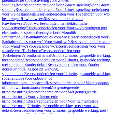
pneumatische spoelactivering
Voor 2-toets
spoeling
Reserveonderdelen voor Voor 2-toets spoeling
Voor 1-toets
spoeling
Reserveonderdelen voor Voor 1-toets spoeling
Toebehoren
voor wc-besturingen
Reserveonderdelen voor Toebehoren voor wc-
besturingen
Ruwbouwsets
Reserveonderdelen voor
Ruwbouwsets
Voor wc-besturingen met elektronische
spoelactivering
Reserveonderdelen voor Voor wc-besturingen met
elektronische spoelactivering
Geberit Monolith
sanitairmodules
Sanitairmodules voor wc's
Reserveonderdelen voor
Sanitairmodules voor wc's
Voor wand-wc's
Reserveonderdelen voor
Voor wand-wc's
Voor staande wc's
Reserveonderdelen voor Voor
staande wc's
Toebehoren
Reserveonderdelen voor
Toebehoren
Verbruiksmateriaal
Urinoirs
Urinoirs, gespoelde werking,
met spoelrand
Reserveonderdelen voor Urinoirs, gespoelde werking,
met spoelrand
Zonder deksel
Reserveonderdelen voor Zonder
deksel
Urinoirs, gespoelde werking,
spoelrandloos
Reserveonderdelen voor Urinoirs, gespoelde werking,
spoelrandloos
Voor opbouw- of
inbouwurinoirstuursysteem
Reserveonderdelen voor Voor opbouw-
of inbouwurinoirstuursysteem
Met geïntegreerde
urinoirbesturing
Reserveonderdelen voor Met geïntegreerde
urinoirbesturing
Voor geïntegreerde
urinoirbesturing
Reserveonderdelen voor Voor geïntegreerde
urinoirbesturing
Urinoirs, gespoelde werking, met / voor wc-
deksel
Reserveonderdelen voor Urinoirs, gespoelde werking, met /