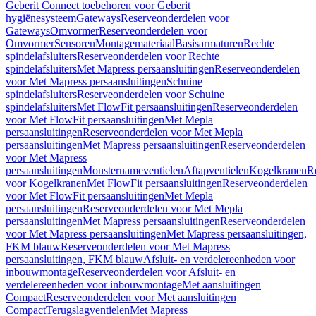
Geberit Connect toebehoren voor Geberit
hygiënesysteem
Gateways
Reserveonderdelen voor
Gateways
Omvormer
Reserveonderdelen voor
Omvormer
Sensoren
Montagemateriaal
Basisarmaturen
Rechte
spindelafsluiters
Reserveonderdelen voor Rechte
spindelafsluiters
Met Mapress persaansluitingen
Reserveonderdelen
voor Met Mapress persaansluitingen
Schuine
spindelafsluiters
Reserveonderdelen voor Schuine
spindelafsluiters
Met FlowFit persaansluitingen
Reserveonderdelen
voor Met FlowFit persaansluitingen
Met Mepla
persaansluitingen
Reserveonderdelen voor Met Mepla
persaansluitingen
Met Mapress persaansluitingen
Reserveonderdelen
voor Met Mapress
persaansluitingen
Monsternameventielen
Aftapventielen
Kogelkranen
R
voor Kogelkranen
Met FlowFit persaansluitingen
Reserveonderdelen
voor Met FlowFit persaansluitingen
Met Mepla
persaansluitingen
Reserveonderdelen voor Met Mepla
persaansluitingen
Met Mapress persaansluitingen
Reserveonderdelen
voor Met Mapress persaansluitingen
Met Mapress persaansluitingen,
FKM blauw
Reserveonderdelen voor Met Mapress
persaansluitingen, FKM blauw
Afsluit- en verdelereenheden voor
inbouwmontage
Reserveonderdelen voor Afsluit- en
verdelereenheden voor inbouwmontage
Met aansluitingen
Compact
Reserveonderdelen voor Met aansluitingen
Compact
Terugslagventielen
Met Mapress