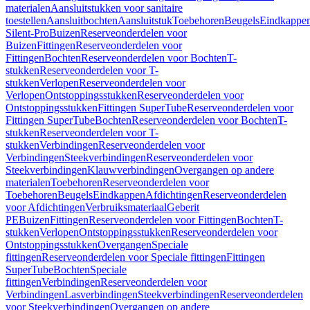
materialen
Aansluitstukken voor sanitaire
toestellen
Aansluitbochten
Aansluitstuk
Toebehoren
Beugels
Eindkappe
Silent-Pro
Buizen
Reserveonderdelen voor
Buizen
Fittingen
Reserveonderdelen voor
Fittingen
Bochten
Reserveonderdelen voor Bochten
T-
stukken
Reserveonderdelen voor T-
stukken
Verlopen
Reserveonderdelen voor
Verlopen
Ontstoppingsstukken
Reserveonderdelen voor
Ontstoppingsstukken
Fittingen SuperTube
Reserveonderdelen voor
Fittingen SuperTube
Bochten
Reserveonderdelen voor Bochten
T-
stukken
Reserveonderdelen voor T-
stukken
Verbindingen
Reserveonderdelen voor
Verbindingen
Steekverbindingen
Reserveonderdelen voor
Steekverbindingen
Klauwverbindingen
Overgangen op andere
materialen
Toebehoren
Reserveonderdelen voor
Toebehoren
Beugels
Eindkappen
Afdichtingen
Reserveonderdelen
voor Afdichtingen
Verbruiksmateriaal
Geberit
PE
Buizen
Fittingen
Reserveonderdelen voor Fittingen
Bochten
T-
stukken
Verlopen
Ontstoppingsstukken
Reserveonderdelen voor
Ontstoppingsstukken
Overgangen
Speciale
fittingen
Reserveonderdelen voor Speciale fittingen
Fittingen
SuperTube
Bochten
Speciale
fittingen
Verbindingen
Reserveonderdelen voor
Verbindingen
Lasverbindingen
Steekverbindingen
Reserveonderdelen
voor Steekverbindingen
Overgangen op andere