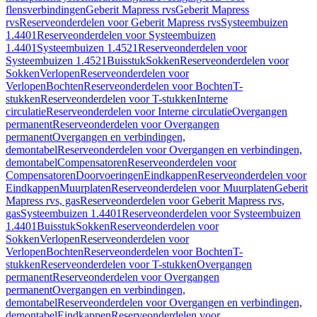
flensverbindingen
Geberit Mapress rvs
Geberit Mapress
rvs
Reserveonderdelen voor Geberit Mapress rvs
Systeembuizen
1.4401
Reserveonderdelen voor Systeembuizen
1.4401
Systeembuizen 1.4521
Reserveonderdelen voor
Systeembuizen 1.4521
Buisstuk
Sokken
Reserveonderdelen voor
Sokken
Verlopen
Reserveonderdelen voor
Verlopen
Bochten
Reserveonderdelen voor Bochten
T-
stukken
Reserveonderdelen voor T-stukken
Interne
circulatie
Reserveonderdelen voor Interne circulatie
Overgangen
permanent
Reserveonderdelen voor Overgangen
permanent
Overgangen en verbindingen,
demontabel
Reserveonderdelen voor Overgangen en verbindingen,
demontabel
Compensatoren
Reserveonderdelen voor
Compensatoren
Doorvoeringen
Eindkappen
Reserveonderdelen voor
Eindkappen
Muurplaten
Reserveonderdelen voor Muurplaten
Geberit
Mapress rvs, gas
Reserveonderdelen voor Geberit Mapress rvs,
gas
Systeembuizen 1.4401
Reserveonderdelen voor Systeembuizen
1.4401
Buisstuk
Sokken
Reserveonderdelen voor
Sokken
Verlopen
Reserveonderdelen voor
Verlopen
Bochten
Reserveonderdelen voor Bochten
T-
stukken
Reserveonderdelen voor T-stukken
Overgangen
permanent
Reserveonderdelen voor Overgangen
permanent
Overgangen en verbindingen,
demontabel
Reserveonderdelen voor Overgangen en verbindingen,
demontabel
Eindkappen
Reserveonderdelen voor