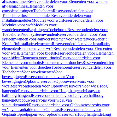
afwasmachines
Reserveonderdelen voor Elementen voor was- en
afwasmachines
Elementen voor
consolebelastingen
Toebehoren
Reserveonderdelen voor
Toebehoren
Installatiemodules
Reserveonderdelen voor
Installatiemodules
Modules voor wc's
Reserveonderdelen voor
Modules voor wc's
Modules voor
wandelementen
Beplatingen
Toebehoren
Reserveonderdelen voor
Toebehoren
Voor systeemwanden
Reserveonderdelen voor Voor
systeemwanden
Voor aanvoersystemen
Voor waterafvoer
Geberit
Kombifix
Installatie-elementen
Reserveonderdelen voor Installatie-
elementen
Elementen voor wc's
Reserveonderdelen voor Elementen
voor wc's
Elementen voor bidets
Reserveonderdelen voor Elementen
voor bidets
Elementen voor urinoirs
Reserveonderdelen voor
Elementen voor urinoirs
Elementen voor douches
Reserveonderdelen
voor Elementen voor douches
Toebehoren
Reserveonderdelen voor
Toebehoren
Voor wc-elementen
Voor
bevestigingen
Reserveonderdelen voor Voor
bevestigingen
Opbouwreservoirs
Opbouwreservoirs voor
wc's
Reserveonderdelen voor Opbouwreservoirs voor wc's
Hoog
hangende
Reserveonderdelen voor Hoog hangende
Laag- en
halfhoog hangend
Reserveonderdelen voor Laag- en halfhoog
hangend
Opbouwreservoirs voor wc's, van
sanitairkeramiek
Reserveonderdelen voor Opbouwreservoirs voor
wc's, van sanitairkeramiek
Geplaatst
Reserveonderdelen voor
Geplaatst
Spoelpijpen voor opbouwreservoirs
Hoog hangende
Laag-