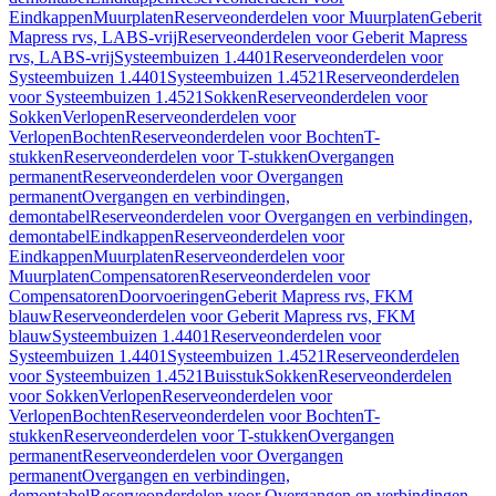
Eindkappen
Muurplaten
Reserveonderdelen voor Muurplaten
Geberit
Mapress rvs, LABS-vrij
Reserveonderdelen voor Geberit Mapress
rvs, LABS-vrij
Systeembuizen 1.4401
Reserveonderdelen voor
Systeembuizen 1.4401
Systeembuizen 1.4521
Reserveonderdelen
voor Systeembuizen 1.4521
Sokken
Reserveonderdelen voor
Sokken
Verlopen
Reserveonderdelen voor
Verlopen
Bochten
Reserveonderdelen voor Bochten
T-
stukken
Reserveonderdelen voor T-stukken
Overgangen
permanent
Reserveonderdelen voor Overgangen
permanent
Overgangen en verbindingen,
demontabel
Reserveonderdelen voor Overgangen en verbindingen,
demontabel
Eindkappen
Reserveonderdelen voor
Eindkappen
Muurplaten
Reserveonderdelen voor
Muurplaten
Compensatoren
Reserveonderdelen voor
Compensatoren
Doorvoeringen
Geberit Mapress rvs, FKM
blauw
Reserveonderdelen voor Geberit Mapress rvs, FKM
blauw
Systeembuizen 1.4401
Reserveonderdelen voor
Systeembuizen 1.4401
Systeembuizen 1.4521
Reserveonderdelen
voor Systeembuizen 1.4521
Buisstuk
Sokken
Reserveonderdelen
voor Sokken
Verlopen
Reserveonderdelen voor
Verlopen
Bochten
Reserveonderdelen voor Bochten
T-
stukken
Reserveonderdelen voor T-stukken
Overgangen
permanent
Reserveonderdelen voor Overgangen
permanent
Overgangen en verbindingen,
demontabel
Reserveonderdelen voor Overgangen en verbindingen,