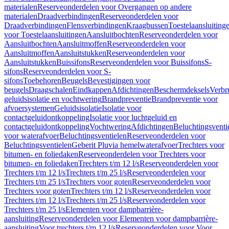
materialen
Reserveonderdelen voor Overgangen op andere
materialen
Draadverbindingen
Reserveonderdelen voor
Draadverbindingen
Flensverbindingen
Kraagbussen
Toestelaansluiting
voor Toestelaansluitingen
Aansluitbochten
Reserveonderdelen voor
Aansluitbochten
Aansluitmoffen
Reserveonderdelen voor
Aansluitmoffen
Aansluitstukken
Reserveonderdelen voor
Aansluitstukken
Buissifons
Reserveonderdelen voor Buissifons
S-
sifons
Reserveonderdelen voor S-
sifons
Toebehoren
Beugels
Bevestigingen voor
beugels
Draagschalen
Eindkappen
Afdichtingen
Beschermdeksels
Verbr
geluidsisolatie en vochtwering
Brandpreventie
Brandpreventie voor
afvoersystemen
Geluidsisolatie
Isolatie voor
contactgeluidontkoppeling
Isolatie voor luchtgeluid en
contactgeluidontkoppeling
Vochtwering
Afdichtingen
Beluchtingsventi
voor waterafvoer
Beluchtingsventielen
Reserveonderdelen voor
Beluchtingsventielen
Geberit Pluvia hemelwaterafvoer
Trechters voor
bitumen- en foliedaken
Reserveonderdelen voor Trechters voor
bitumen- en foliedaken
Trechters t/m 12 l/s
Reserveonderdelen voor
Trechters t/m 12 l/s
Trechters t/m 25 l/s
Reserveonderdelen voor
Trechters t/m 25 l/s
Trechters voor goten
Reserveonderdelen voor
Trechters voor goten
Trechters t/m 12 l/s
Reserveonderdelen voor
Trechters t/m 12 l/s
Trechters t/m 25 l/s
Reserveonderdelen voor
Trechters t/m 25 l/s
Elementen voor dampbarrière-
aansluiting
Reserveonderdelen voor Elementen voor dampbarrière-
aansluiting
Voor trechters t/m 12 l/s
Reserveonderdelen voor Voor