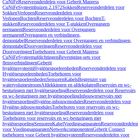
CuNiFe
Reserveonderdelen voor Geberit Mapress
CuNiFe
Systeembuizen 2.1972
Sokken
Reserveonderdelen voor
Sokken
Verlopen
Reserveonderdelen voor
Verlopen
Bochten
Reserveonderdelen voor Bochten
T-
stukken
Reserveonderdelen voor T-stukken
Overgangen
permanent
Reserveonderdelen voor Overgangen
permanent
Overgangen en verbindingen,
demontabel
Reserveonderdelen voor Overgangen en verbindingen,
demontabel
Doorvoeringen
Reserveonderdelen voor
Doorvoeringen
Toebehoren voor Geberit Mapress
CuNiFe
Systeemafdichtingen
Bevestiging-sets voor
flensverbindingen
Geberit
hygiënesysteem
Hygiënespoeleenheden
Reserveonderdelen voor
Hygiënespoeleenheden
Toebehoren voor
hygiënespoeleenheden
Sensoren
Kabels
Begrenzer van
watervolumestroom
Afdekkingen en afdekplaten
Reservoirs en wc-
besturingen met hygiënespoeling
Reserveonderdelen voor Reservoirs
en wc-besturingen met hygiënespoeling
Inbouwreservoirs met
hygiënespoeling
Hygiëne-inbouwmodules
Reserveonderdelen voor
Hygiëne-inbouwmodules
Toebehoren voor reservoirs en wc-
besturingen met hygiënespoeling
Reserveonderdelen voor
Toebehoren voor reservoirs en wc-besturingen met
hygiënespoeling
Sensoren
Kabel
Voedingsapparaten
Reserveonderdelen
voor Voedingsapparaten
Netwerkcomponenten
Geberit Connect
toebehoren voor Geberit hygiënesysteem
Reserveonderdelen voor