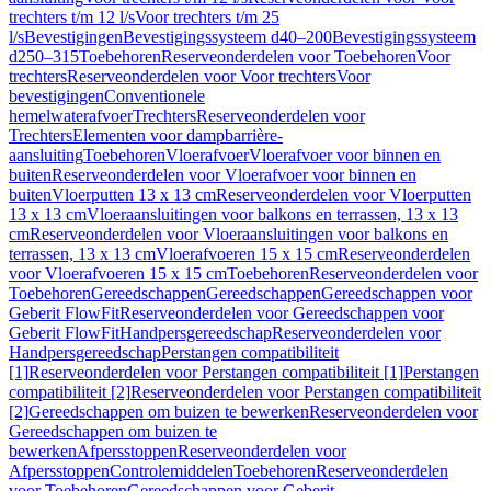
trechters t/m 12 l/s
Voor trechters t/m 25
l/s
Bevestigingen
Bevestigingssysteem d40–200
Bevestigingssysteem
d250–315
Toebehoren
Reserveonderdelen voor Toebehoren
Voor
trechters
Reserveonderdelen voor Voor trechters
Voor
bevestigingen
Conventionele
hemelwaterafvoer
Trechters
Reserveonderdelen voor
Trechters
Elementen voor dampbarrière-
aansluiting
Toebehoren
Vloerafvoer
Vloerafvoer voor binnen en
buiten
Reserveonderdelen voor Vloerafvoer voor binnen en
buiten
Vloerputten 13 x 13 cm
Reserveonderdelen voor Vloerputten
13 x 13 cm
Vloeraansluitingen voor balkons en terrassen, 13 x 13
cm
Reserveonderdelen voor Vloeraansluitingen voor balkons en
terrassen, 13 x 13 cm
Vloerafvoeren 15 x 15 cm
Reserveonderdelen
voor Vloerafvoeren 15 x 15 cm
Toebehoren
Reserveonderdelen voor
Toebehoren
Gereedschappen
Gereedschappen
Gereedschappen voor
Geberit FlowFit
Reserveonderdelen voor Gereedschappen voor
Geberit FlowFit
Handpersgereedschap
Reserveonderdelen voor
Handpersgereedschap
Perstangen compatibiliteit
[1]
Reserveonderdelen voor Perstangen compatibiliteit [1]
Perstangen
compatibiliteit [2]
Reserveonderdelen voor Perstangen compatibiliteit
[2]
Gereedschappen om buizen te bewerken
Reserveonderdelen voor
Gereedschappen om buizen te
bewerken
Afpersstoppen
Reserveonderdelen voor
Afpersstoppen
Controlemiddelen
Toebehoren
Reserveonderdelen
voor Toebehoren
Gereedschappen voor Geberit