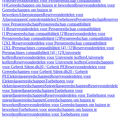
[4]
Reserveonderdelen voor Persgereedschap compatibiliteit
[4]
Gereedschappen om buizen te bewerken
Reserveonderdelen voor
Gereedschappen om buizen te
bewerken
Afpersstoppen
Reserveonderdelen voor
Afpersstoppen
Controlemiddelen
Toebehoren
Persgereedschap
Reserve
voor Persgereedschap
Persgereedschap compatibiliteit
[1]
Reserveonderdelen voor Persgereedschap compatibiliteit
[1]
Persgereedschap compatibiliteit [2]
Reserveonderdelen voor
Persgereedschap compatibiliteit [2]
Persgereedschap compatibiliteit
[2XL]
Reserveonderdelen voor Persgereedschap compatibiliteit
[2XL]
Persmachines compatibiliteit [4] / [2]
Reserveonderdelen voor
Persmachines compatibiliteit [4] / [2]
Universele
koffers
Reserveonderdelen voor Universele koffers
Universele
koffers
Reserveonderdelen voor Universele koffers
Gereedschappen
voor Geberit Silent-db20 / Geberit PE
Reserveonderdelen voor
Gereedschappen voor Geberit Silent-db20 / Geberit
PE
Elektrolasgereedschappen
Reserveonderdelen voor
Elektrolasgereedschappen
Toebehoren voor
elektrolasgereedschappen
Spiegellasgereedschappen
Reserveonderdele
voor Spiegellasgereedschappen
Toebehoren voor
spiegellasgereedschappen
Reserveonderdelen voor Toebehoren voor
spiegellasgereedschappen
Gereedschappen om buizen te
bewerken
Reserveonderdelen voor Gereedschappen om buizen te
bewerken
Toebehoren voor gereedschappen om buizen te
bewerken
Reserveonderdelen voor Toebehoren voor