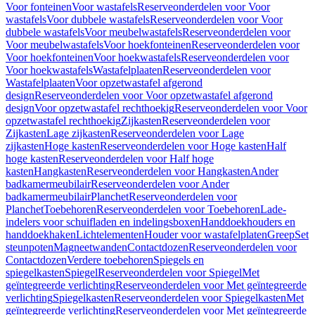
Voor fonteinen
Voor wastafels
Reserveonderdelen voor Voor
wastafels
Voor dubbele wastafels
Reserveonderdelen voor Voor
dubbele wastafels
Voor meubelwastafels
Reserveonderdelen voor
Voor meubelwastafels
Voor hoekfonteinen
Reserveonderdelen voor
Voor hoekfonteinen
Voor hoekwastafels
Reserveonderdelen voor
Voor hoekwastafels
Wastafelplaaten
Reserveonderdelen voor
Wastafelplaaten
Voor opzetwastafel afgerond
design
Reserveonderdelen voor Voor opzetwastafel afgerond
design
Voor opzetwastafel rechthoekig
Reserveonderdelen voor Voor
opzetwastafel rechthoekig
Zijkasten
Reserveonderdelen voor
Zijkasten
Lage zijkasten
Reserveonderdelen voor Lage
zijkasten
Hoge kasten
Reserveonderdelen voor Hoge kasten
Half
hoge kasten
Reserveonderdelen voor Half hoge
kasten
Hangkasten
Reserveonderdelen voor Hangkasten
Ander
badkamermeubilair
Reserveonderdelen voor Ander
badkamermeubilair
Planchet
Reserveonderdelen voor
Planchet
Toebehoren
Reserveonderdelen voor Toebehoren
Lade-
indelers voor schuifladen en indelingsboxen
Handdoekhouders en
handdoekhaken
Lichtelementen
Houder voor wastafelplaten
Greep
Set
steunpoten
Magneetwanden
Contactdozen
Reserveonderdelen voor
Contactdozen
Verdere toebehoren
Spiegels en
spiegelkasten
Spiegel
Reserveonderdelen voor Spiegel
Met
geïntegreerde verlichting
Reserveonderdelen voor Met geïntegreerde
verlichting
Spiegelkasten
Reserveonderdelen voor Spiegelkasten
Met
geïntegreerde verlichting
Reserveonderdelen voor Met geïntegreerde