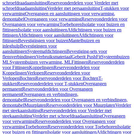
schroefdraadaansluiting
Reserveonderdelen voor Verdeler met
schroefdraadaansluiting
Verdeler met persaansluiting
T-stukken voor
verwarming
Overgangen en aansluitingen voor verwarming,
demontabel
Overgangen voor verwarming
Reserveonderdelen voor
Overgangen voor verwarming
Toebehoren
Isolatie voor buizen en
fittingen
Isolatie voor aansluitingen
Afdichtingen voor buizen en
fittingen
Afdichtingen voor aansluitingen
Afdichtingen voor
fittingen
Bevestigingen voor buizen
Mantelbuizen en
inleghulp
Bevestigingen voor
aansluitingen
Systeemafdichtingen
Bevestiging-sets voor
flensverbindingen
Verbruiksmateriaal
Geberit PushFit
Systeembuizen
ML
Systeembuizen verwarming, ML
Fittingen
Reserveonderdelen
voor Fittingen
Koppelingen
Reserveonderdelen voor
Koppelingen
Verlopen
Reserveonderdelen voor
Verlopen
Bochten
Reserveonderdelen voor Bochten
T-
stukken
Reserveonderdelen voor T-stukken
Overgangen
permanent
Reserveonderdelen voor Overgangen
permanent
Overgangen en verbindingen,
demontabel
Reserveonderdelen voor Overgangen en verbindingen,
demontabel
Muurplaten
Reserveonderdelen voor Muurplaten
Verdeler
met steekaansluiting
Reserveonderdelen voor Verdeler met
steekaansluiting
Verdeler met schroefdraadaansluiting
Overgangen
voor verwarming
Reserveonderdelen voor Overgangen voor
verwarming
Toebehoren
Reserveonderdelen voor Toebehoren
Isolatie
voor buizen en fittingen
Isolatie voor aansluitingen
Afdichtingen voor