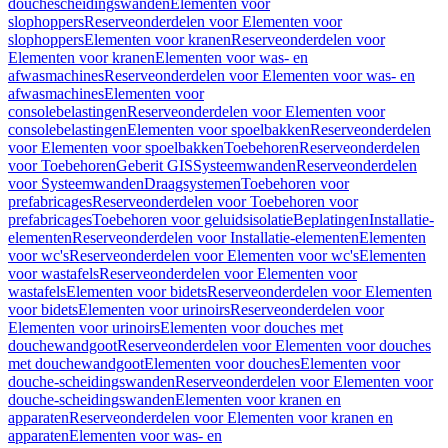
douchescheidingswanden
Elementen voor
slophoppers
Reserveonderdelen voor Elementen voor
slophoppers
Elementen voor kranen
Reserveonderdelen voor
Elementen voor kranen
Elementen voor was- en
afwasmachines
Reserveonderdelen voor Elementen voor was- en
afwasmachines
Elementen voor
consolebelastingen
Reserveonderdelen voor Elementen voor
consolebelastingen
Elementen voor spoelbakken
Reserveonderdelen
voor Elementen voor spoelbakken
Toebehoren
Reserveonderdelen
voor Toebehoren
Geberit GIS
Systeemwanden
Reserveonderdelen
voor Systeemwanden
Draagsystemen
Toebehoren voor
prefabricages
Reserveonderdelen voor Toebehoren voor
prefabricages
Toebehoren voor geluidsisolatie
Beplatingen
Installatie-
elementen
Reserveonderdelen voor Installatie-elementen
Elementen
voor wc's
Reserveonderdelen voor Elementen voor wc's
Elementen
voor wastafels
Reserveonderdelen voor Elementen voor
wastafels
Elementen voor bidets
Reserveonderdelen voor Elementen
voor bidets
Elementen voor urinoirs
Reserveonderdelen voor
Elementen voor urinoirs
Elementen voor douches met
douchewandgoot
Reserveonderdelen voor Elementen voor douches
met douchewandgoot
Elementen voor douches
Elementen voor
douche-scheidingswanden
Reserveonderdelen voor Elementen voor
douche-scheidingswanden
Elementen voor kranen en
apparaten
Reserveonderdelen voor Elementen voor kranen en
apparaten
Elementen voor was- en