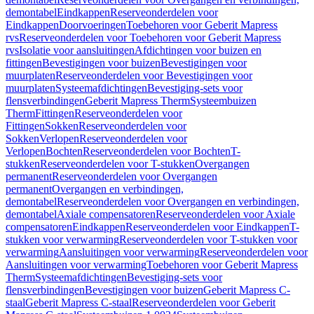
demontabel
Eindkappen
Reserveonderdelen voor
Eindkappen
Doorvoeringen
Toebehoren voor Geberit Mapress
rvs
Reserveonderdelen voor Toebehoren voor Geberit Mapress
rvs
Isolatie voor aansluitingen
Afdichtingen voor buizen en
fittingen
Bevestigingen voor buizen
Bevestigingen voor
muurplaten
Reserveonderdelen voor Bevestigingen voor
muurplaten
Systeemafdichtingen
Bevestiging-sets voor
flensverbindingen
Geberit Mapress Therm
Systeembuizen
Therm
Fittingen
Reserveonderdelen voor
Fittingen
Sokken
Reserveonderdelen voor
Sokken
Verlopen
Reserveonderdelen voor
Verlopen
Bochten
Reserveonderdelen voor Bochten
T-
stukken
Reserveonderdelen voor T-stukken
Overgangen
permanent
Reserveonderdelen voor Overgangen
permanent
Overgangen en verbindingen,
demontabel
Reserveonderdelen voor Overgangen en verbindingen,
demontabel
Axiale compensatoren
Reserveonderdelen voor Axiale
compensatoren
Eindkappen
Reserveonderdelen voor Eindkappen
T-
stukken voor verwarming
Reserveonderdelen voor T-stukken voor
verwarming
Aansluitingen voor verwarming
Reserveonderdelen voor
Aansluitingen voor verwarming
Toebehoren voor Geberit Mapress
Therm
Systeemafdichtingen
Bevestiging-sets voor
flensverbindingen
Bevestigingen voor buizen
Geberit Mapress C-
staal
Geberit Mapress C-staal
Reserveonderdelen voor Geberit