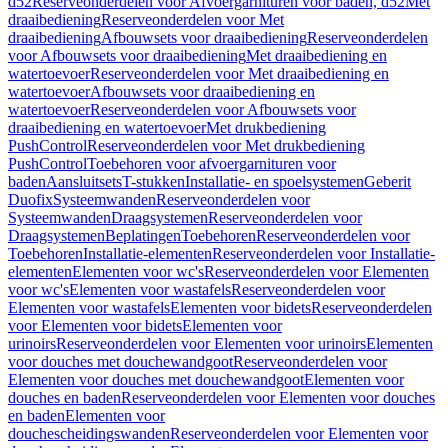
d52
Reserveonderdelen voor Afvoergarnituren voor baden, d52
Met
draaibediening
Reserveonderdelen voor Met
draaibediening
Afbouwsets voor draaibediening
Reserveonderdelen
voor Afbouwsets voor draaibediening
Met draaibediening en
watertoevoer
Reserveonderdelen voor Met draaibediening en
watertoevoer
Afbouwsets voor draaibediening en
watertoevoer
Reserveonderdelen voor Afbouwsets voor
draaibediening en watertoevoer
Met drukbediening
PushControl
Reserveonderdelen voor Met drukbediening
PushControl
Toebehoren voor afvoergarnituren voor
baden
Aansluitsets
T-stukken
Installatie- en spoelsystemen
Geberit
Duofix
Systeemwanden
Reserveonderdelen voor
Systeemwanden
Draagsystemen
Reserveonderdelen voor
Draagsystemen
Beplatingen
Toebehoren
Reserveonderdelen voor
Toebehoren
Installatie-elementen
Reserveonderdelen voor Installatie-
elementen
Elementen voor wc's
Reserveonderdelen voor Elementen
voor wc's
Elementen voor wastafels
Reserveonderdelen voor
Elementen voor wastafels
Elementen voor bidets
Reserveonderdelen
voor Elementen voor bidets
Elementen voor
urinoirs
Reserveonderdelen voor Elementen voor urinoirs
Elementen
voor douches met douchewandgoot
Reserveonderdelen voor
Elementen voor douches met douchewandgoot
Elementen voor
douches en baden
Reserveonderdelen voor Elementen voor douches
en baden
Elementen voor
douchescheidingswanden
Reserveonderdelen voor Elementen voor