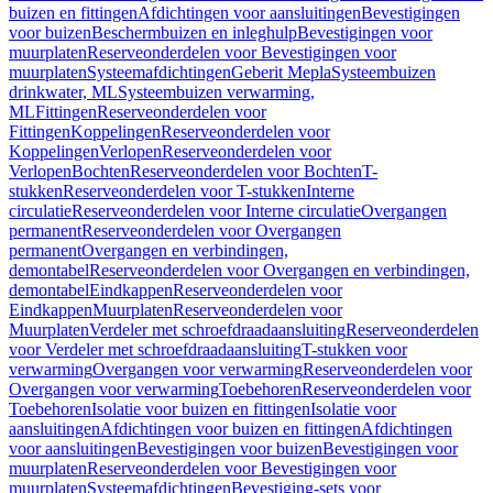
buizen en fittingen
Afdichtingen voor aansluitingen
Bevestigingen
voor buizen
Beschermbuizen en inleghulp
Bevestigingen voor
muurplaten
Reserveonderdelen voor Bevestigingen voor
muurplaten
Systeemafdichtingen
Geberit Mepla
Systeembuizen
drinkwater, ML
Systeembuizen verwarming,
ML
Fittingen
Reserveonderdelen voor
Fittingen
Koppelingen
Reserveonderdelen voor
Koppelingen
Verlopen
Reserveonderdelen voor
Verlopen
Bochten
Reserveonderdelen voor Bochten
T-
stukken
Reserveonderdelen voor T-stukken
Interne
circulatie
Reserveonderdelen voor Interne circulatie
Overgangen
permanent
Reserveonderdelen voor Overgangen
permanent
Overgangen en verbindingen,
demontabel
Reserveonderdelen voor Overgangen en verbindingen,
demontabel
Eindkappen
Reserveonderdelen voor
Eindkappen
Muurplaten
Reserveonderdelen voor
Muurplaten
Verdeler met schroefdraadaansluiting
Reserveonderdelen
voor Verdeler met schroefdraadaansluiting
T-stukken voor
verwarming
Overgangen voor verwarming
Reserveonderdelen voor
Overgangen voor verwarming
Toebehoren
Reserveonderdelen voor
Toebehoren
Isolatie voor buizen en fittingen
Isolatie voor
aansluitingen
Afdichtingen voor buizen en fittingen
Afdichtingen
voor aansluitingen
Bevestigingen voor buizen
Bevestigingen voor
muurplaten
Reserveonderdelen voor Bevestigingen voor
muurplaten
Systeemafdichtingen
Bevestiging-sets voor