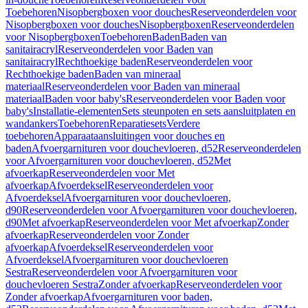
Toebehoren
Nisopbergboxen voor douches
Reserveonderdelen voor
Nisopbergboxen voor douches
Nisopbergboxen
Reserveonderdelen
voor Nisopbergboxen
Toebehoren
Baden
Baden van
sanitairacryl
Reserveonderdelen voor Baden van
sanitairacryl
Rechthoekige baden
Reserveonderdelen voor
Rechthoekige baden
Baden van mineraal
materiaal
Reserveonderdelen voor Baden van mineraal
materiaal
Baden voor baby's
Reserveonderdelen voor Baden voor
baby's
Installatie-elementen
Sets steunpoten en sets aansluitplaten en
wandankers
Toebehoren
Reparatiesets
Verdere
toebehoren
Apparaataansluitingen voor douches en
baden
Afvoergarnituren voor douchevloeren, d52
Reserveonderdelen
voor Afvoergarnituren voor douchevloeren, d52
Met
afvoerkap
Reserveonderdelen voor Met
afvoerkap
Afvoerdeksel
Reserveonderdelen voor
Afvoerdeksel
Afvoergarnituren voor douchevloeren,
d90
Reserveonderdelen voor Afvoergarnituren voor douchevloeren,
d90
Met afvoerkap
Reserveonderdelen voor Met afvoerkap
Zonder
afvoerkap
Reserveonderdelen voor Zonder
afvoerkap
Afvoerdeksel
Reserveonderdelen voor
Afvoerdeksel
Afvoergarnituren voor douchevloeren
Sestra
Reserveonderdelen voor Afvoergarnituren voor
douchevloeren Sestra
Zonder afvoerkap
Reserveonderdelen voor
Zonder afvoerkap
Afvoergarnituren voor baden,