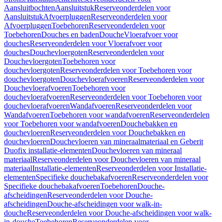
Aansluitbochten
Aansluitstuk
Reserveonderdelen voor
Aansluitstuk
Afvoerpluggen
Reserveonderdelen voor
Afvoerpluggen
Toebehoren
Reserveonderdelen voor
Toebehoren
Douches en baden
Douche
Vloerafvoer voor
douches
Reserveonderdelen voor Vloerafvoer voor
douches
Douchevloergoten
Reserveonderdelen voor
Douchevloergoten
Toebehoren voor
douchevloergoten
Reserveonderdelen voor Toebehoren voor
douchevloergoten
Douchevloerafvoeren
Reserveonderdelen voor
Douchevloerafvoeren
Toebehoren voor
douchevloerafvoeren
Reserveonderdelen voor Toebehoren voor
douchevloerafvoeren
Wandafvoeren
Reserveonderdelen voor
Wandafvoeren
Toebehoren voor wandafvoeren
Reserveonderdelen
voor Toebehoren voor wandafvoeren
Douchebakken en
douchevloeren
Reserveonderdelen voor Douchebakken en
douchevloeren
Douchevloeren van mineraalmateriaal en Geberit
Duofix installatie-elementen
Douchevloeren van mineraal
materiaal
Reserveonderdelen voor Douchevloeren van mineraal
materiaal
Installatie-elementen
Reserveonderdelen voor Installatie-
elementen
Specifieke douchebakafvoeren
Reserveonderdelen voor
Specifieke douchebakafvoeren
Toebehoren
Douche-
afscheidingen
Reserveonderdelen voor Douche-
afscheidingen
Douche-afscheidingen voor walk-in-
douche
Reserveonderdelen voor Douche-afscheidingen voor walk-
in-douche
Toebehoren
Reserveonderdelen voor