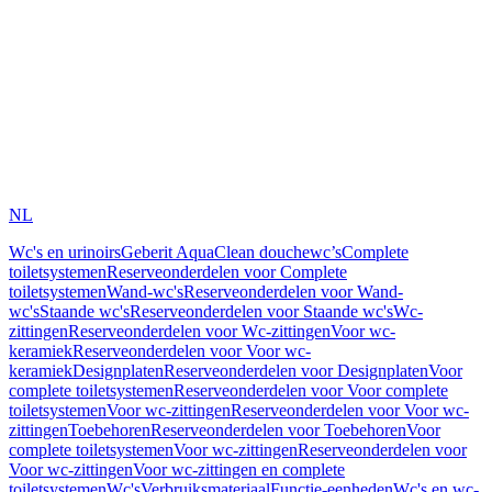
NL
Wc's en urinoirs
Geberit AquaClean douchewc’s
Complete
toiletsystemen
Reserveonderdelen voor Complete
toiletsystemen
Wand-wc's
Reserveonderdelen voor Wand-
wc's
Staande wc's
Reserveonderdelen voor Staande wc's
Wc-
zittingen
Reserveonderdelen voor Wc-zittingen
Voor wc-
keramiek
Reserveonderdelen voor Voor wc-
keramiek
Designplaten
Reserveonderdelen voor Designplaten
Voor
complete toiletsystemen
Reserveonderdelen voor Voor complete
toiletsystemen
Voor wc-zittingen
Reserveonderdelen voor Voor wc-
zittingen
Toebehoren
Reserveonderdelen voor Toebehoren
Voor
complete toiletsystemen
Voor wc-zittingen
Reserveonderdelen voor
Voor wc-zittingen
Voor wc-zittingen en complete
toiletsystemen
Wc's
Verbruiksmateriaal
Functie-eenheden
Wc's en wc-