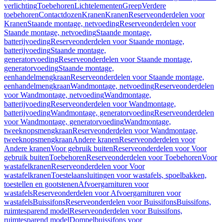
verlichting
Toebehoren
Lichtelementen
Greep
Verdere
toebehoren
Contactdozen
Kranen
Kranen
Reserveonderdelen voor
Kranen
Staande montage, netvoeding
Reserveonderdelen voor
Staande montage, netvoeding
Staande montage,
batterijvoeding
Reserveonderdelen voor Staande montage,
batterijvoeding
Staande montage,
generatorvoeding
Reserveonderdelen voor Staande montage,
generatorvoeding
Staande montage,
eenhandelmengkraan
Reserveonderdelen voor Staande montage,
eenhandelmengkraan
Wandmontage, netvoeding
Reserveonderdelen
voor Wandmontage, netvoeding
Wandmontage,
batterijvoeding
Reserveonderdelen voor Wandmontage,
batterijvoeding
Wandmontage, generatorvoeding
Reserveonderdelen
voor Wandmontage, generatorvoeding
Wandmontage,
tweeknopsmengkraan
Reserveonderdelen voor Wandmontage,
tweeknopsmengkraan
Andere kranen
Reserveonderdelen voor
Andere kranen
Voor gebruik buiten
Reserveonderdelen voor Voor
gebruik buiten
Toebehoren
Reserveonderdelen voor Toebehoren
Voor
wastafelkranen
Reserveonderdelen voor Voor
wastafelkranen
Toestelaansluitingen voor wastafels, spoelbakken,
toestellen en gootstenen
Afvoergarnituren voor
wastafels
Reserveonderdelen voor Afvoergarnituren voor
wastafels
Buissifons
Reserveonderdelen voor Buissifons
Buissifons,
ruimtesparend model
Reserveonderdelen voor Buissifons,
ruimtesparend model
Dompelbuissifons voor