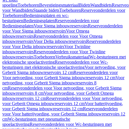
spoeling
Toebehoren
Bevestigingsmateriaal
Bidets
Wandbidets
Reserveo
voor Wandbidets
Staande bidets
Toebehoren
Reserveonderdelen voor
Toebehoren
Bedieningsplaten en wc-
besturingen
Bedieningsplaten
Reserveonderdelen voor
Bedieningsplaten
Voor Sigma inbouwreservoirs
Reserveonderdelen
voor Voor Sigma inbouwreservoirs
Voor Omega
inbouwreservoirs
Reserveonderdelen voor Voor Omega
inbouwreservoirs
Voor Delta inbouwreservoirs
Reserveonderdelen
voor Voor Delta inbouwreservoirs
Voor Twinline
inbouwreservoirs
Reserveonderdelen voor Voor Twinline
inbouwreservoirs
Toebehoren
Verbruiksmateriaal
Wc-besturingen met
elektronische spoelactivering
Reserveonderdelen voor Wc-
besturingen met elektronische spoelactivering
Voor netvoeding, voor
Geberit Sigma inbouwreservoirs 12 cm
Reserveonderdelen voor
Voor netvoeding, voor Geberit Sigma inbouwreservoirs 12 cm
Voor
netvoeding, voor Geberit Sigma inbouwreservoirs 8
cm
Reserveonderdelen voor Voor netvoeding, voor Geberit Sigma
inbouwreservoirs 8 cm
Voor netvoeding, voor Geberit Omega
inbouwreservoirs 12 cm
Reserveonderdelen voor Voor netvoeding,
voor Geberit Omega inbouwreservoirs 12 cm
Voor batterijvoeding,
voor Geberit Sigma inbouwreservoirs 12 cm
Reserveonderdelen
voor Voor batterijvoeding, voor Geberit Sigma inbouwreservoirs 12
cm
Wc-besturingen met pneumatische
spoelactivering
Reserveonderdelen voor Wc-besturingen met