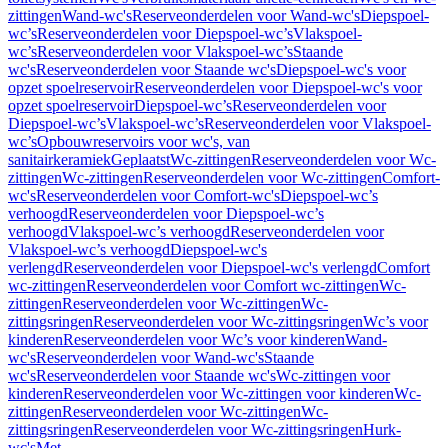
zittingen
Wand-wc's
Reserveonderdelen voor Wand-wc's
Diepspoel-
wc’s
Reserveonderdelen voor Diepspoel-wc’s
Vlakspoel-
wc’s
Reserveonderdelen voor Vlakspoel-wc’s
Staande
wc's
Reserveonderdelen voor Staande wc's
Diepspoel-wc's voor
opzet spoelreservoir
Reserveonderdelen voor Diepspoel-wc's voor
opzet spoelreservoir
Diepspoel-wc’s
Reserveonderdelen voor
Diepspoel-wc’s
Vlakspoel-wc’s
Reserveonderdelen voor Vlakspoel-
wc’s
Opbouwreservoirs voor wc's, van
sanitairkeramiek
Geplaatst
Wc-zittingen
Reserveonderdelen voor Wc-
zittingen
Wc-zittingen
Reserveonderdelen voor Wc-zittingen
Comfort-
wc's
Reserveonderdelen voor Comfort-wc's
Diepspoel-wc’s
verhoogd
Reserveonderdelen voor Diepspoel-wc’s
verhoogd
Vlakspoel-wc’s verhoogd
Reserveonderdelen voor
Vlakspoel-wc’s verhoogd
Diepspoel-wc's
verlengd
Reserveonderdelen voor Diepspoel-wc's verlengd
Comfort
wc-zittingen
Reserveonderdelen voor Comfort wc-zittingen
Wc-
zittingen
Reserveonderdelen voor Wc-zittingen
Wc-
zittingsringen
Reserveonderdelen voor Wc-zittingsringen
Wc’s voor
kinderen
Reserveonderdelen voor Wc’s voor kinderen
Wand-
wc's
Reserveonderdelen voor Wand-wc's
Staande
wc's
Reserveonderdelen voor Staande wc's
Wc-zittingen voor
kinderen
Reserveonderdelen voor Wc-zittingen voor kinderen
Wc-
zittingen
Reserveonderdelen voor Wc-zittingen
Wc-
zittingsringen
Reserveonderdelen voor Wc-zittingsringen
Hurk-
wc's
Met