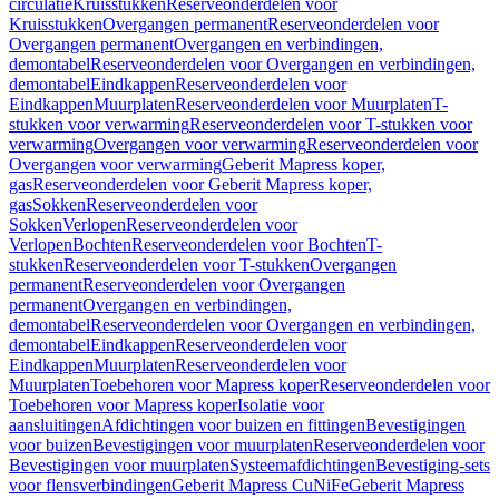
circulatie
Kruisstukken
Reserveonderdelen voor
Kruisstukken
Overgangen permanent
Reserveonderdelen voor
Overgangen permanent
Overgangen en verbindingen,
demontabel
Reserveonderdelen voor Overgangen en verbindingen,
demontabel
Eindkappen
Reserveonderdelen voor
Eindkappen
Muurplaten
Reserveonderdelen voor Muurplaten
T-
stukken voor verwarming
Reserveonderdelen voor T-stukken voor
verwarming
Overgangen voor verwarming
Reserveonderdelen voor
Overgangen voor verwarming
Geberit Mapress koper,
gas
Reserveonderdelen voor Geberit Mapress koper,
gas
Sokken
Reserveonderdelen voor
Sokken
Verlopen
Reserveonderdelen voor
Verlopen
Bochten
Reserveonderdelen voor Bochten
T-
stukken
Reserveonderdelen voor T-stukken
Overgangen
permanent
Reserveonderdelen voor Overgangen
permanent
Overgangen en verbindingen,
demontabel
Reserveonderdelen voor Overgangen en verbindingen,
demontabel
Eindkappen
Reserveonderdelen voor
Eindkappen
Muurplaten
Reserveonderdelen voor
Muurplaten
Toebehoren voor Mapress koper
Reserveonderdelen voor
Toebehoren voor Mapress koper
Isolatie voor
aansluitingen
Afdichtingen voor buizen en fittingen
Bevestigingen
voor buizen
Bevestigingen voor muurplaten
Reserveonderdelen voor
Bevestigingen voor muurplaten
Systeemafdichtingen
Bevestiging-sets
voor flensverbindingen
Geberit Mapress CuNiFe
Geberit Mapress