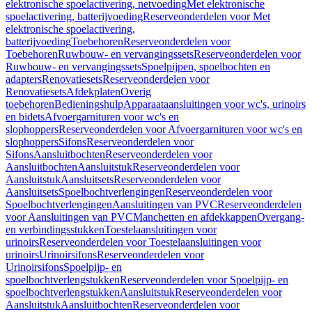
elektronische spoelactivering, netvoeding
Met elektronische
spoelactivering, batterijvoeding
Reserveonderdelen voor Met
elektronische spoelactivering,
batterijvoeding
Toebehoren
Reserveonderdelen voor
Toebehoren
Ruwbouw- en vervangingssets
Reserveonderdelen voor
Ruwbouw- en vervangingssets
Spoelpijpen, spoelbochten en
adapters
Renovatiesets
Reserveonderdelen voor
Renovatiesets
Afdekplaten
Overig
toebehoren
Bedieningshulp
Apparaataansluitingen voor wc's, urinoirs
en bidets
Afvoergarnituren voor wc's en
slophoppers
Reserveonderdelen voor Afvoergarnituren voor wc's en
slophoppers
Sifons
Reserveonderdelen voor
Sifons
Aansluitbochten
Reserveonderdelen voor
Aansluitbochten
Aansluitstuk
Reserveonderdelen voor
Aansluitstuk
Aansluitsets
Reserveonderdelen voor
Aansluitsets
Spoelbochtverlengingen
Reserveonderdelen voor
Spoelbochtverlengingen
Aansluitingen van PVC
Reserveonderdelen
voor Aansluitingen van PVC
Manchetten en afdekkappen
Overgang-
en verbindingsstukken
Toestelaansluitingen voor
urinoirs
Reserveonderdelen voor Toestelaansluitingen voor
urinoirs
Urinoirsifons
Reserveonderdelen voor
Urinoirsifons
Spoelpijp- en
spoelbochtverlengstukken
Reserveonderdelen voor Spoelpijp- en
spoelbochtverlengstukken
Aansluitstuk
Reserveonderdelen voor
Aansluitstuk
Aansluitbochten
Reserveonderdelen voor