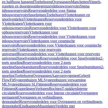
en halfhoog hangend
Toebehoren
Overgangen
Manchetten
Nippels,
rozetten en doorstroombegrenzers
Inbouwreservoirs
Sigma
inbouwreservoirs
Reserveonderdelen voor Sigma
inbouwreservoirs
Spoelpijpen
Toebehoren
Vlotterkranen en
spoelventielen
Vlotterkranen
Reserveonderdelen voor
Vlotterkranen
Vlotterkranen voor
opbouwreservoirs
Reserveonderdelen voor Vlotterkranen voor
opbouwreservoirs
Vlotterkranen voor
inbouwreservoirs
Reserveonderdelen voor Vlotterkranen voor
inbouwreservoirs
Vlotterkranen voor ceramische
reservoirs
Reserveonderdelen voor Vlotterkranen voor ceramische
reservoirs
Vlotterkranen voor reservoirs
universeel
Reserveonderdelen voor Vlotterkranen voor reservoirs
universeel
Spoelventielen
Reserveonderdelen voor Spoelventielen
2-
toets spoeling
Reserveonderdelen voor 2-toets
spoeling
Spoelgarnituren
Reserveonderdelen voor Spoelgarnituren
2-
toets spoeling
Reserveonderdelen voor 2-toets
spoeling
Toebehoren
Overgangen
Aanvoersystemen
Geberit
FlowFit
Systeembuizen ML
Systeembuizen verwarming
ML
Systeembuizen SL
Fittingen
Reserveonderdelen voor
Fittingen
Koppelingen
Verlopen
Bochten
T-stukken
Interne
circulatie
Reserveonderdelen voor Interne circulatie
Overgangen
permanent
Overgangen en verbindingen,
demontabel
Reserveonderdelen voor Overgangen en verbindingen,
demontabel
Eindkappen
Muurplaten
Verdeler met