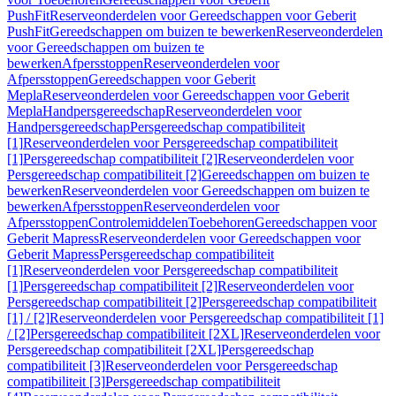
PushFit
Reserveonderdelen voor Gereedschappen voor Geberit
PushFit
Gereedschappen om buizen te bewerken
Reserveonderdelen
voor Gereedschappen om buizen te
bewerken
Afpersstoppen
Reserveonderdelen voor
Afpersstoppen
Gereedschappen voor Geberit
Mepla
Reserveonderdelen voor Gereedschappen voor Geberit
Mepla
Handpersgereedschap
Reserveonderdelen voor
Handpersgereedschap
Persgereedschap compatibiliteit
[1]
Reserveonderdelen voor Persgereedschap compatibiliteit
[1]
Persgereedschap compatibiliteit [2]
Reserveonderdelen voor
Persgereedschap compatibiliteit [2]
Gereedschappen om buizen te
bewerken
Reserveonderdelen voor Gereedschappen om buizen te
bewerken
Afpersstoppen
Reserveonderdelen voor
Afpersstoppen
Controlemiddelen
Toebehoren
Gereedschappen voor
Geberit Mapress
Reserveonderdelen voor Gereedschappen voor
Geberit Mapress
Persgereedschap compatibiliteit
[1]
Reserveonderdelen voor Persgereedschap compatibiliteit
[1]
Persgereedschap compatibiliteit [2]
Reserveonderdelen voor
Persgereedschap compatibiliteit [2]
Persgereedschap compatibiliteit
[1] / [2]
Reserveonderdelen voor Persgereedschap compatibiliteit [1]
/ [2]
Persgereedschap compatibiliteit [2XL]
Reserveonderdelen voor
Persgereedschap compatibiliteit [2XL]
Persgereedschap
compatibiliteit [3]
Reserveonderdelen voor Persgereedschap
compatibiliteit [3]
Persgereedschap compatibiliteit