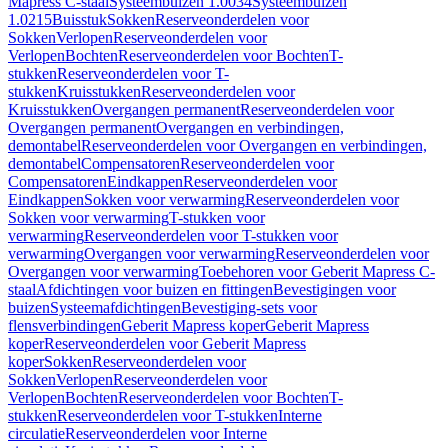
Mapress C-staal
Systeembuizen 1.0034
Systeembuizen
1.0215
Buisstuk
Sokken
Reserveonderdelen voor
Sokken
Verlopen
Reserveonderdelen voor
Verlopen
Bochten
Reserveonderdelen voor Bochten
T-
stukken
Reserveonderdelen voor T-
stukken
Kruisstukken
Reserveonderdelen voor
Kruisstukken
Overgangen permanent
Reserveonderdelen voor
Overgangen permanent
Overgangen en verbindingen,
demontabel
Reserveonderdelen voor Overgangen en verbindingen,
demontabel
Compensatoren
Reserveonderdelen voor
Compensatoren
Eindkappen
Reserveonderdelen voor
Eindkappen
Sokken voor verwarming
Reserveonderdelen voor
Sokken voor verwarming
T-stukken voor
verwarming
Reserveonderdelen voor T-stukken voor
verwarming
Overgangen voor verwarming
Reserveonderdelen voor
Overgangen voor verwarming
Toebehoren voor Geberit Mapress C-
staal
Afdichtingen voor buizen en fittingen
Bevestigingen voor
buizen
Systeemafdichtingen
Bevestiging-sets voor
flensverbindingen
Geberit Mapress koper
Geberit Mapress
koper
Reserveonderdelen voor Geberit Mapress
koper
Sokken
Reserveonderdelen voor
Sokken
Verlopen
Reserveonderdelen voor
Verlopen
Bochten
Reserveonderdelen voor Bochten
T-
stukken
Reserveonderdelen voor T-stukken
Interne
circulatie
Reserveonderdelen voor Interne