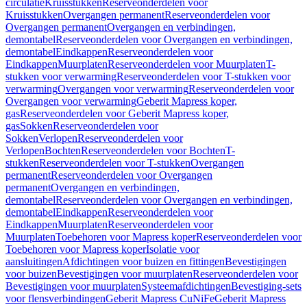
circulatie
Kruisstukken
Reserveonderdelen voor
Kruisstukken
Overgangen permanent
Reserveonderdelen voor
Overgangen permanent
Overgangen en verbindingen,
demontabel
Reserveonderdelen voor Overgangen en verbindingen,
demontabel
Eindkappen
Reserveonderdelen voor
Eindkappen
Muurplaten
Reserveonderdelen voor Muurplaten
T-
stukken voor verwarming
Reserveonderdelen voor T-stukken voor
verwarming
Overgangen voor verwarming
Reserveonderdelen voor
Overgangen voor verwarming
Geberit Mapress koper,
gas
Reserveonderdelen voor Geberit Mapress koper,
gas
Sokken
Reserveonderdelen voor
Sokken
Verlopen
Reserveonderdelen voor
Verlopen
Bochten
Reserveonderdelen voor Bochten
T-
stukken
Reserveonderdelen voor T-stukken
Overgangen
permanent
Reserveonderdelen voor Overgangen
permanent
Overgangen en verbindingen,
demontabel
Reserveonderdelen voor Overgangen en verbindingen,
demontabel
Eindkappen
Reserveonderdelen voor
Eindkappen
Muurplaten
Reserveonderdelen voor
Muurplaten
Toebehoren voor Mapress koper
Reserveonderdelen voor
Toebehoren voor Mapress koper
Isolatie voor
aansluitingen
Afdichtingen voor buizen en fittingen
Bevestigingen
voor buizen
Bevestigingen voor muurplaten
Reserveonderdelen voor
Bevestigingen voor muurplaten
Systeemafdichtingen
Bevestiging-sets
voor flensverbindingen
Geberit Mapress CuNiFe
Geberit Mapress