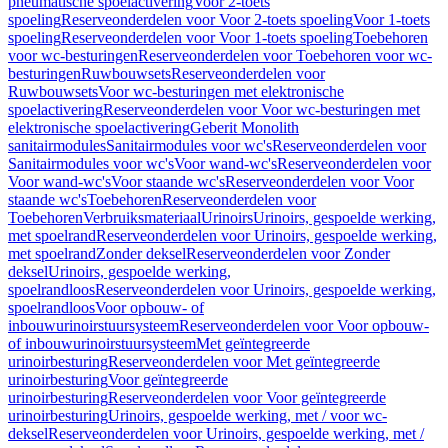
pneumatische spoelactivering
Voor 2-toets
spoeling
Reserveonderdelen voor Voor 2-toets spoeling
Voor 1-toets
spoeling
Reserveonderdelen voor Voor 1-toets spoeling
Toebehoren
voor wc-besturingen
Reserveonderdelen voor Toebehoren voor wc-
besturingen
Ruwbouwsets
Reserveonderdelen voor
Ruwbouwsets
Voor wc-besturingen met elektronische
spoelactivering
Reserveonderdelen voor Voor wc-besturingen met
elektronische spoelactivering
Geberit Monolith
sanitairmodules
Sanitairmodules voor wc's
Reserveonderdelen voor
Sanitairmodules voor wc's
Voor wand-wc's
Reserveonderdelen voor
Voor wand-wc's
Voor staande wc's
Reserveonderdelen voor Voor
staande wc's
Toebehoren
Reserveonderdelen voor
Toebehoren
Verbruiksmateriaal
Urinoirs
Urinoirs, gespoelde werking,
met spoelrand
Reserveonderdelen voor Urinoirs, gespoelde werking,
met spoelrand
Zonder deksel
Reserveonderdelen voor Zonder
deksel
Urinoirs, gespoelde werking,
spoelrandloos
Reserveonderdelen voor Urinoirs, gespoelde werking,
spoelrandloos
Voor opbouw- of
inbouwurinoirstuursysteem
Reserveonderdelen voor Voor opbouw-
of inbouwurinoirstuursysteem
Met geïntegreerde
urinoirbesturing
Reserveonderdelen voor Met geïntegreerde
urinoirbesturing
Voor geïntegreerde
urinoirbesturing
Reserveonderdelen voor Voor geïntegreerde
urinoirbesturing
Urinoirs, gespoelde werking, met / voor wc-
deksel
Reserveonderdelen voor Urinoirs, gespoelde werking, met /