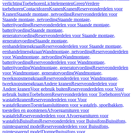
verlichting
Toebehoren
Lichtelementen
Greep
Verdere
toebehoren
Contactdozen
Kranen
Kranen
Reserveonderdelen voor
Kranen
Staande montage, netvoeding
Reserveonderdelen voor
Staande montage, netvoeding
Staande montage,
batterijvoeding
Reserveonderdelen voor Staande montage,
batterijvoeding
Staande montage,
generatorvoeding
Reserveonderdelen voor Staande montage,
generatorvoeding
Staande montage,
eenhandelmengkraan
Reserveonderdelen voor Staande montage,
eenhandelmengkraan
Wandmontage, netvoeding
Reserveonderdelen
voor Wandmontage, netvoeding
Wandmontage,
batterijvoeding
Reserveonderdelen voor Wandmontage,
batterijvoeding
Wandmontage, generatorvoeding
Reserveonderdelen
voor Wandmontage, generatorvoeding
Wandmontage,
tweeknopsmengkraan
Reserveonderdelen voor Wandmontage,
tweeknopsmengkraan
Andere kranen
Reserveonderdelen voor
Andere kranen
Voor gebruik buiten
Reserveonderdelen voor Voor
gebruik buiten
Toebehoren
Reserveonderdelen voor Toebehoren
Voor
wastafelkranen
Reserveonderdelen voor Voor
wastafelkranen
Toestelaansluitingen voor wastafels, spoelbakken,
toestellen en gootstenen
Afvoergarnituren voor
wastafels
Reserveonderdelen voor Afvoergarnituren voor
wastafels
Buissifons
Reserveonderdelen voor Buissifons
Buissifons,
ruimtesparend model
Reserveonderdelen voor Buissifons,
ruimtesparend model
Dompelbuissifons voor