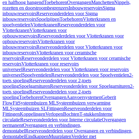
en halfhoog hangend
Toebehoren
Overgangen
Manchetten
Nippels,
rozetten en doorstroombegrenzers
Inbouwreservoirs
Sigma
inbouwreservoirs
Reserveonderdelen voor Sigma
inbouwreservoirs
Spoelpijpen
Toebehoren
Vlotterkranen en
spoelventielen
Vlotterkranen
Reserveonderdelen voor
Vlotterkranen
Vlotterkranen voor
opbouwreservoirs
Reserveonderdelen voor Vlotterkranen voor
opbouwreservoirs
Vlotterkranen voor
inbouwreservoirs
Reserveonderdelen voor Vlotterkranen voor
inbouwreservoirs
Vlotterkranen voor ceramische
reservoirs
Reserveonderdelen voor Vlotterkranen voor ceramische
reservoirs
Vlotterkranen voor reservoirs
universeel
Reserveonderdelen voor Vlotterkranen voor reservoirs
universeel
Spoelventielen
Reserveonderdelen voor Spoelventielen
2-
toets spoeling
Reserveonderdelen voor 2-toets
spoeling
Spoelgarnituren
Reserveonderdelen voor Spoelgarnituren
2-
toets spoeling
Reserveonderdelen voor 2-toets
spoeling
Toebehoren
Overgangen
Aanvoersystemen
Geberit
FlowFit
Systeembuizen ML
Systeembuizen verwarming
ML
Systeembuizen SL
Fittingen
Reserveonderdelen voor
Fittingen
Koppelingen
Verlopen
Bochten
T-stukken
Interne
circulatie
Reserveonderdelen voor Interne circulatie
Overgangen
permanent
Overgangen en verbindingen,
demontabel
Reserveonderdelen voor Overgangen en verbindingen,
demontabel
Eindkappen
Muurplaten
Verdeler met