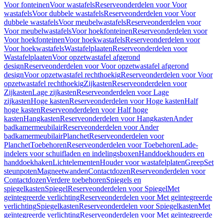
Voor fonteinen
Voor wastafels
Reserveonderdelen voor Voor
wastafels
Voor dubbele wastafels
Reserveonderdelen voor Voor
dubbele wastafels
Voor meubelwastafels
Reserveonderdelen voor
Voor meubelwastafels
Voor hoekfonteinen
Reserveonderdelen voor
Voor hoekfonteinen
Voor hoekwastafels
Reserveonderdelen voor
Voor hoekwastafels
Wastafelplaaten
Reserveonderdelen voor
Wastafelplaaten
Voor opzetwastafel afgerond
design
Reserveonderdelen voor Voor opzetwastafel afgerond
design
Voor opzetwastafel rechthoekig
Reserveonderdelen voor Voor
opzetwastafel rechthoekig
Zijkasten
Reserveonderdelen voor
Zijkasten
Lage zijkasten
Reserveonderdelen voor Lage
zijkasten
Hoge kasten
Reserveonderdelen voor Hoge kasten
Half
hoge kasten
Reserveonderdelen voor Half hoge
kasten
Hangkasten
Reserveonderdelen voor Hangkasten
Ander
badkamermeubilair
Reserveonderdelen voor Ander
badkamermeubilair
Planchet
Reserveonderdelen voor
Planchet
Toebehoren
Reserveonderdelen voor Toebehoren
Lade-
indelers voor schuifladen en indelingsboxen
Handdoekhouders en
handdoekhaken
Lichtelementen
Houder voor wastafelplaten
Greep
Set
steunpoten
Magneetwanden
Contactdozen
Reserveonderdelen voor
Contactdozen
Verdere toebehoren
Spiegels en
spiegelkasten
Spiegel
Reserveonderdelen voor Spiegel
Met
geïntegreerde verlichting
Reserveonderdelen voor Met geïntegreerde
verlichting
Spiegelkasten
Reserveonderdelen voor Spiegelkasten
Met
geïntegreerde verlichting
Reserveonderdelen voor Met geïntegreerde