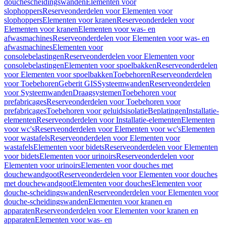
douchescheidingswanden
Elementen voor
slophoppers
Reserveonderdelen voor Elementen voor
slophoppers
Elementen voor kranen
Reserveonderdelen voor
Elementen voor kranen
Elementen voor was- en
afwasmachines
Reserveonderdelen voor Elementen voor was- en
afwasmachines
Elementen voor
consolebelastingen
Reserveonderdelen voor Elementen voor
consolebelastingen
Elementen voor spoelbakken
Reserveonderdelen
voor Elementen voor spoelbakken
Toebehoren
Reserveonderdelen
voor Toebehoren
Geberit GIS
Systeemwanden
Reserveonderdelen
voor Systeemwanden
Draagsystemen
Toebehoren voor
prefabricages
Reserveonderdelen voor Toebehoren voor
prefabricages
Toebehoren voor geluidsisolatie
Beplatingen
Installatie-
elementen
Reserveonderdelen voor Installatie-elementen
Elementen
voor wc's
Reserveonderdelen voor Elementen voor wc's
Elementen
voor wastafels
Reserveonderdelen voor Elementen voor
wastafels
Elementen voor bidets
Reserveonderdelen voor Elementen
voor bidets
Elementen voor urinoirs
Reserveonderdelen voor
Elementen voor urinoirs
Elementen voor douches met
douchewandgoot
Reserveonderdelen voor Elementen voor douches
met douchewandgoot
Elementen voor douches
Elementen voor
douche-scheidingswanden
Reserveonderdelen voor Elementen voor
douche-scheidingswanden
Elementen voor kranen en
apparaten
Reserveonderdelen voor Elementen voor kranen en
apparaten
Elementen voor was- en