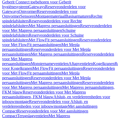
Geberit Connect toebehoren voor Geberit
hygiënesysteem
Gateways
Reserveonderdelen voor
Gateways
Omvormer
Reserveonderdelen voor
Omvormer
Sensoren
Montagemateriaal
Basisarmaturen
Rechte
spindelafsluiters
Reserveonderdelen voor Rechte
spindelafsluiters
Met Mapress persaansluitingen
Reserveonderdelen
voor Met Mapress persaansluitingen
Schuine
spindelafsluiters
Reserveonderdelen voor Schuine
spindelafsluiters
Met FlowFit persaansluitingen
Reserveonderdelen
voor Met FlowFit persaansluitingen
Met Mepla
persaansluitingen
Reserveonderdelen voor Met Mepla
persaansluitingen
Met Mapress persaansluitingen
Reserveonderdelen
voor Met Mapress
persaansluitingen
Monsternameventielen
Aftapventielen
Kogelkranen
R
voor Kogelkranen
Met FlowFit persaansluitingen
Reserveonderdelen
voor Met FlowFit persaansluitingen
Met Mepla
persaansluitingen
Reserveonderdelen voor Met Mepla
persaansluitingen
Met Mapress persaansluitingen
Reserveonderdelen
voor Met Mapress persaansluitingen
Met Mapress persaansluitingen,
FKM blauw
Reserveonderdelen voor Met Mapress
persaansluitingen, FKM blauw
Afsluit- en verdelereenheden voor
inbouwmontage
Reserveonderdelen voor Afsluit- en
verdelereenheden voor inbouwmontage
Met aansluitingen
Compact
Reserveonderdelen voor Met aansluitingen
Compact
Terugslagventielen
Met Mapress