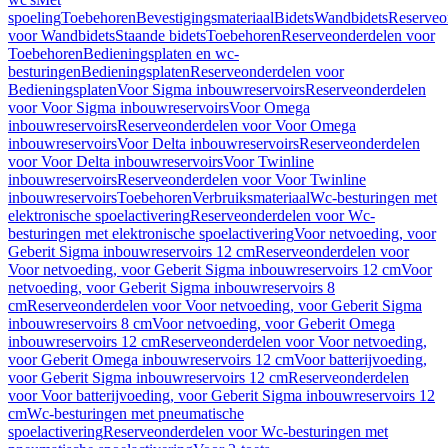
spoeling
Toebehoren
Bevestigingsmateriaal
Bidets
Wandbidets
Reserveo
voor Wandbidets
Staande bidets
Toebehoren
Reserveonderdelen voor
Toebehoren
Bedieningsplaten en wc-
besturingen
Bedieningsplaten
Reserveonderdelen voor
Bedieningsplaten
Voor Sigma inbouwreservoirs
Reserveonderdelen
voor Voor Sigma inbouwreservoirs
Voor Omega
inbouwreservoirs
Reserveonderdelen voor Voor Omega
inbouwreservoirs
Voor Delta inbouwreservoirs
Reserveonderdelen
voor Voor Delta inbouwreservoirs
Voor Twinline
inbouwreservoirs
Reserveonderdelen voor Voor Twinline
inbouwreservoirs
Toebehoren
Verbruiksmateriaal
Wc-besturingen met
elektronische spoelactivering
Reserveonderdelen voor Wc-
besturingen met elektronische spoelactivering
Voor netvoeding, voor
Geberit Sigma inbouwreservoirs 12 cm
Reserveonderdelen voor
Voor netvoeding, voor Geberit Sigma inbouwreservoirs 12 cm
Voor
netvoeding, voor Geberit Sigma inbouwreservoirs 8
cm
Reserveonderdelen voor Voor netvoeding, voor Geberit Sigma
inbouwreservoirs 8 cm
Voor netvoeding, voor Geberit Omega
inbouwreservoirs 12 cm
Reserveonderdelen voor Voor netvoeding,
voor Geberit Omega inbouwreservoirs 12 cm
Voor batterijvoeding,
voor Geberit Sigma inbouwreservoirs 12 cm
Reserveonderdelen
voor Voor batterijvoeding, voor Geberit Sigma inbouwreservoirs 12
cm
Wc-besturingen met pneumatische
spoelactivering
Reserveonderdelen voor Wc-besturingen met