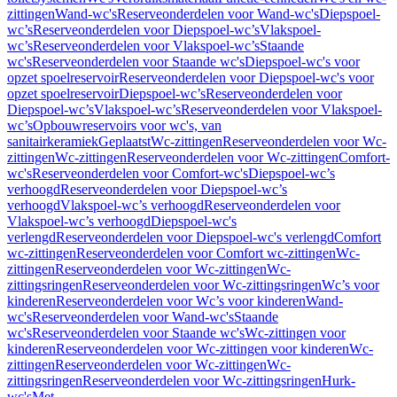
zittingen
Wand-wc's
Reserveonderdelen voor Wand-wc's
Diepspoel-
wc’s
Reserveonderdelen voor Diepspoel-wc’s
Vlakspoel-
wc’s
Reserveonderdelen voor Vlakspoel-wc’s
Staande
wc's
Reserveonderdelen voor Staande wc's
Diepspoel-wc's voor
opzet spoelreservoir
Reserveonderdelen voor Diepspoel-wc's voor
opzet spoelreservoir
Diepspoel-wc’s
Reserveonderdelen voor
Diepspoel-wc’s
Vlakspoel-wc’s
Reserveonderdelen voor Vlakspoel-
wc’s
Opbouwreservoirs voor wc's, van
sanitairkeramiek
Geplaatst
Wc-zittingen
Reserveonderdelen voor Wc-
zittingen
Wc-zittingen
Reserveonderdelen voor Wc-zittingen
Comfort-
wc's
Reserveonderdelen voor Comfort-wc's
Diepspoel-wc’s
verhoogd
Reserveonderdelen voor Diepspoel-wc’s
verhoogd
Vlakspoel-wc’s verhoogd
Reserveonderdelen voor
Vlakspoel-wc’s verhoogd
Diepspoel-wc's
verlengd
Reserveonderdelen voor Diepspoel-wc's verlengd
Comfort
wc-zittingen
Reserveonderdelen voor Comfort wc-zittingen
Wc-
zittingen
Reserveonderdelen voor Wc-zittingen
Wc-
zittingsringen
Reserveonderdelen voor Wc-zittingsringen
Wc’s voor
kinderen
Reserveonderdelen voor Wc’s voor kinderen
Wand-
wc's
Reserveonderdelen voor Wand-wc's
Staande
wc's
Reserveonderdelen voor Staande wc's
Wc-zittingen voor
kinderen
Reserveonderdelen voor Wc-zittingen voor kinderen
Wc-
zittingen
Reserveonderdelen voor Wc-zittingen
Wc-
zittingsringen
Reserveonderdelen voor Wc-zittingsringen
Hurk-
wc's
Met