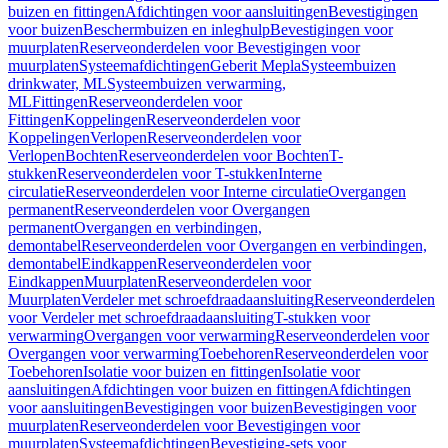
buizen en fittingen
Afdichtingen voor aansluitingen
Bevestigingen
voor buizen
Beschermbuizen en inleghulp
Bevestigingen voor
muurplaten
Reserveonderdelen voor Bevestigingen voor
muurplaten
Systeemafdichtingen
Geberit Mepla
Systeembuizen
drinkwater, ML
Systeembuizen verwarming,
ML
Fittingen
Reserveonderdelen voor
Fittingen
Koppelingen
Reserveonderdelen voor
Koppelingen
Verlopen
Reserveonderdelen voor
Verlopen
Bochten
Reserveonderdelen voor Bochten
T-
stukken
Reserveonderdelen voor T-stukken
Interne
circulatie
Reserveonderdelen voor Interne circulatie
Overgangen
permanent
Reserveonderdelen voor Overgangen
permanent
Overgangen en verbindingen,
demontabel
Reserveonderdelen voor Overgangen en verbindingen,
demontabel
Eindkappen
Reserveonderdelen voor
Eindkappen
Muurplaten
Reserveonderdelen voor
Muurplaten
Verdeler met schroefdraadaansluiting
Reserveonderdelen
voor Verdeler met schroefdraadaansluiting
T-stukken voor
verwarming
Overgangen voor verwarming
Reserveonderdelen voor
Overgangen voor verwarming
Toebehoren
Reserveonderdelen voor
Toebehoren
Isolatie voor buizen en fittingen
Isolatie voor
aansluitingen
Afdichtingen voor buizen en fittingen
Afdichtingen
voor aansluitingen
Bevestigingen voor buizen
Bevestigingen voor
muurplaten
Reserveonderdelen voor Bevestigingen voor
muurplaten
Systeemafdichtingen
Bevestiging-sets voor