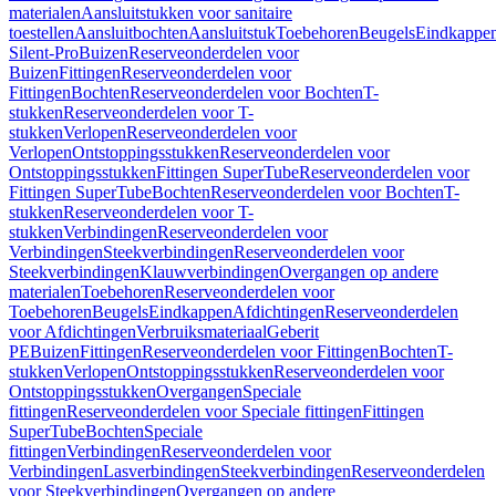
materialen
Aansluitstukken voor sanitaire
toestellen
Aansluitbochten
Aansluitstuk
Toebehoren
Beugels
Eindkappe
Silent-Pro
Buizen
Reserveonderdelen voor
Buizen
Fittingen
Reserveonderdelen voor
Fittingen
Bochten
Reserveonderdelen voor Bochten
T-
stukken
Reserveonderdelen voor T-
stukken
Verlopen
Reserveonderdelen voor
Verlopen
Ontstoppingsstukken
Reserveonderdelen voor
Ontstoppingsstukken
Fittingen SuperTube
Reserveonderdelen voor
Fittingen SuperTube
Bochten
Reserveonderdelen voor Bochten
T-
stukken
Reserveonderdelen voor T-
stukken
Verbindingen
Reserveonderdelen voor
Verbindingen
Steekverbindingen
Reserveonderdelen voor
Steekverbindingen
Klauwverbindingen
Overgangen op andere
materialen
Toebehoren
Reserveonderdelen voor
Toebehoren
Beugels
Eindkappen
Afdichtingen
Reserveonderdelen
voor Afdichtingen
Verbruiksmateriaal
Geberit
PE
Buizen
Fittingen
Reserveonderdelen voor Fittingen
Bochten
T-
stukken
Verlopen
Ontstoppingsstukken
Reserveonderdelen voor
Ontstoppingsstukken
Overgangen
Speciale
fittingen
Reserveonderdelen voor Speciale fittingen
Fittingen
SuperTube
Bochten
Speciale
fittingen
Verbindingen
Reserveonderdelen voor
Verbindingen
Lasverbindingen
Steekverbindingen
Reserveonderdelen
voor Steekverbindingen
Overgangen op andere