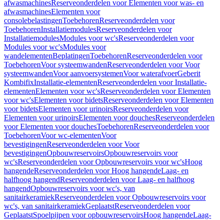
afwasmachines
Reserveonderdelen voor Elementen voor was- en
afwasmachines
Elementen voor
consolebelastingen
Toebehoren
Reserveonderdelen voor
Toebehoren
Installatiemodules
Reserveonderdelen voor
Installatiemodules
Modules voor wc's
Reserveonderdelen voor
Modules voor wc's
Modules voor
wandelementen
Beplatingen
Toebehoren
Reserveonderdelen voor
Toebehoren
Voor systeemwanden
Reserveonderdelen voor Voor
systeemwanden
Voor aanvoersystemen
Voor waterafvoer
Geberit
Kombifix
Installatie-elementen
Reserveonderdelen voor Installatie-
elementen
Elementen voor wc's
Reserveonderdelen voor Elementen
voor wc's
Elementen voor bidets
Reserveonderdelen voor Elementen
voor bidets
Elementen voor urinoirs
Reserveonderdelen voor
Elementen voor urinoirs
Elementen voor douches
Reserveonderdelen
voor Elementen voor douches
Toebehoren
Reserveonderdelen voor
Toebehoren
Voor wc-elementen
Voor
bevestigingen
Reserveonderdelen voor Voor
bevestigingen
Opbouwreservoirs
Opbouwreservoirs voor
wc's
Reserveonderdelen voor Opbouwreservoirs voor wc's
Hoog
hangende
Reserveonderdelen voor Hoog hangende
Laag- en
halfhoog hangend
Reserveonderdelen voor Laag- en halfhoog
hangend
Opbouwreservoirs voor wc's, van
sanitairkeramiek
Reserveonderdelen voor Opbouwreservoirs voor
wc's, van sanitairkeramiek
Geplaatst
Reserveonderdelen voor
Geplaatst
Spoelpijpen voor opbouwreservoirs
Hoog hangende
Laag-