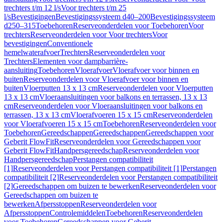
trechters t/m 12 l/s
Voor trechters t/m 25
l/s
Bevestigingen
Bevestigingssysteem d40–200
Bevestigingssysteem
d250–315
Toebehoren
Reserveonderdelen voor Toebehoren
Voor
trechters
Reserveonderdelen voor Voor trechters
Voor
bevestigingen
Conventionele
hemelwaterafvoer
Trechters
Reserveonderdelen voor
Trechters
Elementen voor dampbarrière-
aansluiting
Toebehoren
Vloerafvoer
Vloerafvoer voor binnen en
buiten
Reserveonderdelen voor Vloerafvoer voor binnen en
buiten
Vloerputten 13 x 13 cm
Reserveonderdelen voor Vloerputten
13 x 13 cm
Vloeraansluitingen voor balkons en terrassen, 13 x 13
cm
Reserveonderdelen voor Vloeraansluitingen voor balkons en
terrassen, 13 x 13 cm
Vloerafvoeren 15 x 15 cm
Reserveonderdelen
voor Vloerafvoeren 15 x 15 cm
Toebehoren
Reserveonderdelen voor
Toebehoren
Gereedschappen
Gereedschappen
Gereedschappen voor
Geberit FlowFit
Reserveonderdelen voor Gereedschappen voor
Geberit FlowFit
Handpersgereedschap
Reserveonderdelen voor
Handpersgereedschap
Perstangen compatibiliteit
[1]
Reserveonderdelen voor Perstangen compatibiliteit [1]
Perstangen
compatibiliteit [2]
Reserveonderdelen voor Perstangen compatibiliteit
[2]
Gereedschappen om buizen te bewerken
Reserveonderdelen voor
Gereedschappen om buizen te
bewerken
Afpersstoppen
Reserveonderdelen voor
Afpersstoppen
Controlemiddelen
Toebehoren
Reserveonderdelen
voor Toebehoren
Gereedschappen voor Geberit