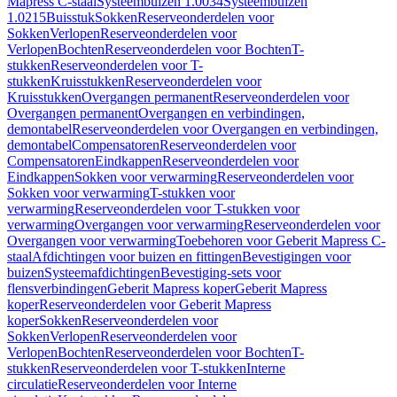
Mapress C-staal
Systeembuizen 1.0034
Systeembuizen
1.0215
Buisstuk
Sokken
Reserveonderdelen voor
Sokken
Verlopen
Reserveonderdelen voor
Verlopen
Bochten
Reserveonderdelen voor Bochten
T-
stukken
Reserveonderdelen voor T-
stukken
Kruisstukken
Reserveonderdelen voor
Kruisstukken
Overgangen permanent
Reserveonderdelen voor
Overgangen permanent
Overgangen en verbindingen,
demontabel
Reserveonderdelen voor Overgangen en verbindingen,
demontabel
Compensatoren
Reserveonderdelen voor
Compensatoren
Eindkappen
Reserveonderdelen voor
Eindkappen
Sokken voor verwarming
Reserveonderdelen voor
Sokken voor verwarming
T-stukken voor
verwarming
Reserveonderdelen voor T-stukken voor
verwarming
Overgangen voor verwarming
Reserveonderdelen voor
Overgangen voor verwarming
Toebehoren voor Geberit Mapress C-
staal
Afdichtingen voor buizen en fittingen
Bevestigingen voor
buizen
Systeemafdichtingen
Bevestiging-sets voor
flensverbindingen
Geberit Mapress koper
Geberit Mapress
koper
Reserveonderdelen voor Geberit Mapress
koper
Sokken
Reserveonderdelen voor
Sokken
Verlopen
Reserveonderdelen voor
Verlopen
Bochten
Reserveonderdelen voor Bochten
T-
stukken
Reserveonderdelen voor T-stukken
Interne
circulatie
Reserveonderdelen voor Interne