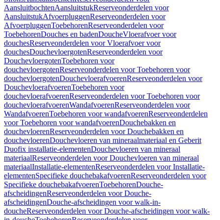
Aansluitbochten
Aansluitstuk
Reserveonderdelen voor
Aansluitstuk
Afvoerpluggen
Reserveonderdelen voor
Afvoerpluggen
Toebehoren
Reserveonderdelen voor
Toebehoren
Douches en baden
Douche
Vloerafvoer voor
douches
Reserveonderdelen voor Vloerafvoer voor
douches
Douchevloergoten
Reserveonderdelen voor
Douchevloergoten
Toebehoren voor
douchevloergoten
Reserveonderdelen voor Toebehoren voor
douchevloergoten
Douchevloerafvoeren
Reserveonderdelen voor
Douchevloerafvoeren
Toebehoren voor
douchevloerafvoeren
Reserveonderdelen voor Toebehoren voor
douchevloerafvoeren
Wandafvoeren
Reserveonderdelen voor
Wandafvoeren
Toebehoren voor wandafvoeren
Reserveonderdelen
voor Toebehoren voor wandafvoeren
Douchebakken en
douchevloeren
Reserveonderdelen voor Douchebakken en
douchevloeren
Douchevloeren van mineraalmateriaal en Geberit
Duofix installatie-elementen
Douchevloeren van mineraal
materiaal
Reserveonderdelen voor Douchevloeren van mineraal
materiaal
Installatie-elementen
Reserveonderdelen voor Installatie-
elementen
Specifieke douchebakafvoeren
Reserveonderdelen voor
Specifieke douchebakafvoeren
Toebehoren
Douche-
afscheidingen
Reserveonderdelen voor Douche-
afscheidingen
Douche-afscheidingen voor walk-in-
douche
Reserveonderdelen voor Douche-afscheidingen voor walk-
in-douche
Toebehoren
Reserveonderdelen voor