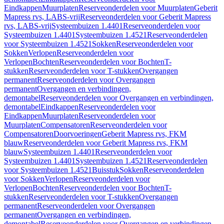
Eindkappen
Muurplaten
Reserveonderdelen voor Muurplaten
Geberit
Mapress rvs, LABS-vrij
Reserveonderdelen voor Geberit Mapress
rvs, LABS-vrij
Systeembuizen 1.4401
Reserveonderdelen voor
Systeembuizen 1.4401
Systeembuizen 1.4521
Reserveonderdelen
voor Systeembuizen 1.4521
Sokken
Reserveonderdelen voor
Sokken
Verlopen
Reserveonderdelen voor
Verlopen
Bochten
Reserveonderdelen voor Bochten
T-
stukken
Reserveonderdelen voor T-stukken
Overgangen
permanent
Reserveonderdelen voor Overgangen
permanent
Overgangen en verbindingen,
demontabel
Reserveonderdelen voor Overgangen en verbindingen,
demontabel
Eindkappen
Reserveonderdelen voor
Eindkappen
Muurplaten
Reserveonderdelen voor
Muurplaten
Compensatoren
Reserveonderdelen voor
Compensatoren
Doorvoeringen
Geberit Mapress rvs, FKM
blauw
Reserveonderdelen voor Geberit Mapress rvs, FKM
blauw
Systeembuizen 1.4401
Reserveonderdelen voor
Systeembuizen 1.4401
Systeembuizen 1.4521
Reserveonderdelen
voor Systeembuizen 1.4521
Buisstuk
Sokken
Reserveonderdelen
voor Sokken
Verlopen
Reserveonderdelen voor
Verlopen
Bochten
Reserveonderdelen voor Bochten
T-
stukken
Reserveonderdelen voor T-stukken
Overgangen
permanent
Reserveonderdelen voor Overgangen
permanent
Overgangen en verbindingen,
demontabel
Reserveonderdelen voor Overgangen en verbindingen,