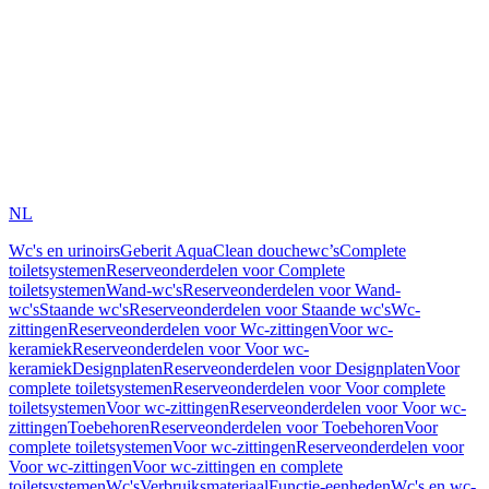
NL
Wc's en urinoirs
Geberit AquaClean douchewc’s
Complete
toiletsystemen
Reserveonderdelen voor Complete
toiletsystemen
Wand-wc's
Reserveonderdelen voor Wand-
wc's
Staande wc's
Reserveonderdelen voor Staande wc's
Wc-
zittingen
Reserveonderdelen voor Wc-zittingen
Voor wc-
keramiek
Reserveonderdelen voor Voor wc-
keramiek
Designplaten
Reserveonderdelen voor Designplaten
Voor
complete toiletsystemen
Reserveonderdelen voor Voor complete
toiletsystemen
Voor wc-zittingen
Reserveonderdelen voor Voor wc-
zittingen
Toebehoren
Reserveonderdelen voor Toebehoren
Voor
complete toiletsystemen
Voor wc-zittingen
Reserveonderdelen voor
Voor wc-zittingen
Voor wc-zittingen en complete
toiletsystemen
Wc's
Verbruiksmateriaal
Functie-eenheden
Wc's en wc-