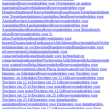
materialen
Reserveonderdelen voor Overgangen op andere
materialen
Draadverbindingen
Reserveonderdelen voor
Draadverbindingen
Flensverbindingen
Kraagbussen
Toestelaansluiting
voor Toestelaansluitingen
Aansluitbochten
Reserveonderdelen voor
Aansluitbochten
Aansluitmoffen
Reserveonderdelen voor
Aansluitmoffen
Aansluitstukken
Reserveonderdelen voor
Aansluitstukken
Buissifons
Reserveonderdelen voor Buissifons
S-
sifons
Reserveonderdelen voor S-
sifons
Toebehoren
Beugels
Bevestigingen voor
beugels
Draagschalen
Eindkappen
Afdichtingen
Beschermdeksels
Verbr
geluidsisolatie en vochtwering
Brandpreventie
Brandpreventie voor
afvoersystemen
Geluidsisolatie
Isolatie voor
contactgeluidontkoppeling
Isolatie voor luchtgeluid en
contactgeluidontkoppeling
Vochtwering
Afdichtingen
Beluchtingsventi
voor waterafvoer
Beluchtingsventielen
Reserveonderdelen voor
Beluchtingsventielen
Geberit Pluvia hemelwaterafvoer
Trechters voor
bitumen- en foliedaken
Reserveonderdelen voor Trechters voor
bitumen- en foliedaken
Trechters t/m 12 l/s
Reserveonderdelen voor
Trechters t/m 12 l/s
Trechters t/m 25 l/s
Reserveonderdelen voor
Trechters t/m 25 l/s
Trechters voor goten
Reserveonderdelen voor
Trechters voor goten
Trechters t/m 12 l/s
Reserveonderdelen voor
Trechters t/m 12 l/s
Trechters t/m 25 l/s
Reserveonderdelen voor
Trechters t/m 25 l/s
Elementen voor dampbarrière-
aansluiting
Reserveonderdelen voor Elementen voor dampbarrière-
aansluiting
Voor trechters t/m 12 l/s
Reserveonderdelen voor Voor