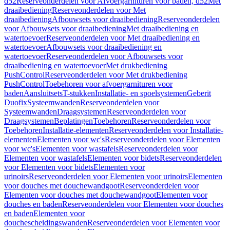
d52
Reserveonderdelen voor Afvoergarnituren voor baden, d52
Met
draaibediening
Reserveonderdelen voor Met
draaibediening
Afbouwsets voor draaibediening
Reserveonderdelen
voor Afbouwsets voor draaibediening
Met draaibediening en
watertoevoer
Reserveonderdelen voor Met draaibediening en
watertoevoer
Afbouwsets voor draaibediening en
watertoevoer
Reserveonderdelen voor Afbouwsets voor
draaibediening en watertoevoer
Met drukbediening
PushControl
Reserveonderdelen voor Met drukbediening
PushControl
Toebehoren voor afvoergarnituren voor
baden
Aansluitsets
T-stukken
Installatie- en spoelsystemen
Geberit
Duofix
Systeemwanden
Reserveonderdelen voor
Systeemwanden
Draagsystemen
Reserveonderdelen voor
Draagsystemen
Beplatingen
Toebehoren
Reserveonderdelen voor
Toebehoren
Installatie-elementen
Reserveonderdelen voor Installatie-
elementen
Elementen voor wc's
Reserveonderdelen voor Elementen
voor wc's
Elementen voor wastafels
Reserveonderdelen voor
Elementen voor wastafels
Elementen voor bidets
Reserveonderdelen
voor Elementen voor bidets
Elementen voor
urinoirs
Reserveonderdelen voor Elementen voor urinoirs
Elementen
voor douches met douchewandgoot
Reserveonderdelen voor
Elementen voor douches met douchewandgoot
Elementen voor
douches en baden
Reserveonderdelen voor Elementen voor douches
en baden
Elementen voor
douchescheidingswanden
Reserveonderdelen voor Elementen voor