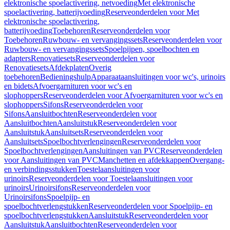
elektronische spoelactivering, netvoeding
Met elektronische
spoelactivering, batterijvoeding
Reserveonderdelen voor Met
elektronische spoelactivering,
batterijvoeding
Toebehoren
Reserveonderdelen voor
Toebehoren
Ruwbouw- en vervangingssets
Reserveonderdelen voor
Ruwbouw- en vervangingssets
Spoelpijpen, spoelbochten en
adapters
Renovatiesets
Reserveonderdelen voor
Renovatiesets
Afdekplaten
Overig
toebehoren
Bedieningshulp
Apparaataansluitingen voor wc's, urinoirs
en bidets
Afvoergarnituren voor wc's en
slophoppers
Reserveonderdelen voor Afvoergarnituren voor wc's en
slophoppers
Sifons
Reserveonderdelen voor
Sifons
Aansluitbochten
Reserveonderdelen voor
Aansluitbochten
Aansluitstuk
Reserveonderdelen voor
Aansluitstuk
Aansluitsets
Reserveonderdelen voor
Aansluitsets
Spoelbochtverlengingen
Reserveonderdelen voor
Spoelbochtverlengingen
Aansluitingen van PVC
Reserveonderdelen
voor Aansluitingen van PVC
Manchetten en afdekkappen
Overgang-
en verbindingsstukken
Toestelaansluitingen voor
urinoirs
Reserveonderdelen voor Toestelaansluitingen voor
urinoirs
Urinoirsifons
Reserveonderdelen voor
Urinoirsifons
Spoelpijp- en
spoelbochtverlengstukken
Reserveonderdelen voor Spoelpijp- en
spoelbochtverlengstukken
Aansluitstuk
Reserveonderdelen voor
Aansluitstuk
Aansluitbochten
Reserveonderdelen voor