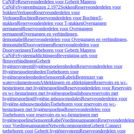
CuNiFe
Reserveonderdelen voor Geberit Mapress
CuNiFe
Systeembuizen 2.1972
Sokken
Reserveonderdelen voor
Sokken
Verlopen
Reserveonderdelen voor
Verlopen
Bochten
Reserveonderdelen voor Bochten
T-
stukken
Reserveonderdelen voor T-stukken
Overgangen
permanent
Reserveonderdelen voor Overgangen
permanent
Overgangen en verbindingen,
demontabel
Reserveonderdelen voor Overgangen en verbindingen,
demontabel
Doorvoeringen
Reserveonderdelen voor
Doorvoeringen
Toebehoren voor Geberit Mapress
CuNiFe
Systeemafdichtingen
Bevestiging-sets voor
flensverbindingen
Geberit
hygiënesysteem
Hygiënespoeleenheden
Reserveonderdelen voor
Hygiënespoeleenheden
Toebehoren voor
hygiënespoeleenheden
Sensoren
Kabels
Begrenzer van
watervolumestroom
Afdekkingen en afdekplaten
Reservoirs en wc-
besturingen met hygiënespoeling
Reserveonderdelen voor Reservoirs
en wc-besturingen met hygiënespoeling
Inbouwreservoirs met
hygiënespoeling
Hygiëne-inbouwmodules
Reserveonderdelen voor
Hygiëne-inbouwmodules
Toebehoren voor reservoirs en wc-
besturingen met hygiënespoeling
Reserveonderdelen voor
Toebehoren voor reservoirs en wc-besturingen met
hygiënespoeling
Sensoren
Kabel
Voedingsapparaten
Reserveonderdelen
voor Voedingsapparaten
Netwerkcomponenten
Geberit Connect
toebehoren voor Geberit hygiënesysteem
Reserveonderdelen voor