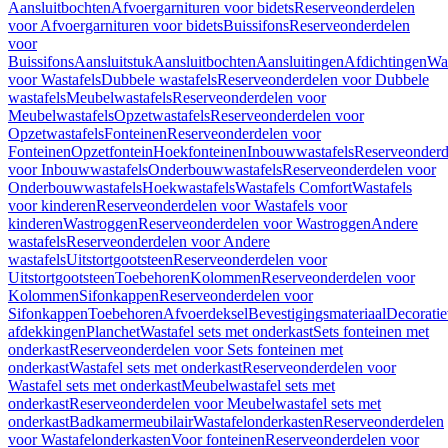
Aansluitbochten
Afvoergarnituren voor bidets
Reserveonderdelen
voor Afvoergarnituren voor bidets
Buissifons
Reserveonderdelen
voor
Buissifons
Aansluitstuk
Aansluitbochten
Aansluitingen
Afdichtingen
Was
voor Wastafels
Dubbele wastafels
Reserveonderdelen voor Dubbele
wastafels
Meubelwastafels
Reserveonderdelen voor
Meubelwastafels
Opzetwastafels
Reserveonderdelen voor
Opzetwastafels
Fonteinen
Reserveonderdelen voor
Fonteinen
Opzetfontein
Hoekfonteinen
Inbouwwastafels
Reserveonderd
voor Inbouwwastafels
Onderbouwwastafels
Reserveonderdelen voor
Onderbouwwastafels
Hoekwastafels
Wastafels Comfort
Wastafels
voor kinderen
Reserveonderdelen voor Wastafels voor
kinderen
Wastroggen
Reserveonderdelen voor Wastroggen
Andere
wastafels
Reserveonderdelen voor Andere
wastafels
Uitstortgootsteen
Reserveonderdelen voor
Uitstortgootsteen
Toebehoren
Kolommen
Reserveonderdelen voor
Kolommen
Sifonkappen
Reserveonderdelen voor
Sifonkappen
Toebehoren
Afvoerdeksel
Bevestigingsmateriaal
Decorati
afdekkingen
Planchet
Wastafel sets met onderkast
Sets fonteinen met
onderkast
Reserveonderdelen voor Sets fonteinen met
onderkast
Wastafel sets met onderkast
Reserveonderdelen voor
Wastafel sets met onderkast
Meubelwastafel sets met
onderkast
Reserveonderdelen voor Meubelwastafel sets met
onderkast
Badkamermeubilair
Wastafelonderkasten
Reserveonderdelen
voor Wastafelonderkasten
Voor fonteinen
Reserveonderdelen voor