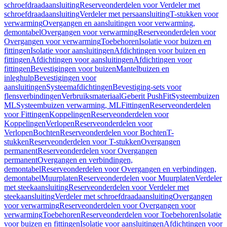
schroefdraadaansluiting
Reserveonderdelen voor Verdeler met
schroefdraadaansluiting
Verdeler met persaansluiting
T-stukken voor
verwarming
Overgangen en aansluitingen voor verwarming,
demontabel
Overgangen voor verwarming
Reserveonderdelen voor
Overgangen voor verwarming
Toebehoren
Isolatie voor buizen en
fittingen
Isolatie voor aansluitingen
Afdichtingen voor buizen en
fittingen
Afdichtingen voor aansluitingen
Afdichtingen voor
fittingen
Bevestigingen voor buizen
Mantelbuizen en
inleghulp
Bevestigingen voor
aansluitingen
Systeemafdichtingen
Bevestiging-sets voor
flensverbindingen
Verbruiksmateriaal
Geberit PushFit
Systeembuizen
ML
Systeembuizen verwarming, ML
Fittingen
Reserveonderdelen
voor Fittingen
Koppelingen
Reserveonderdelen voor
Koppelingen
Verlopen
Reserveonderdelen voor
Verlopen
Bochten
Reserveonderdelen voor Bochten
T-
stukken
Reserveonderdelen voor T-stukken
Overgangen
permanent
Reserveonderdelen voor Overgangen
permanent
Overgangen en verbindingen,
demontabel
Reserveonderdelen voor Overgangen en verbindingen,
demontabel
Muurplaten
Reserveonderdelen voor Muurplaten
Verdeler
met steekaansluiting
Reserveonderdelen voor Verdeler met
steekaansluiting
Verdeler met schroefdraadaansluiting
Overgangen
voor verwarming
Reserveonderdelen voor Overgangen voor
verwarming
Toebehoren
Reserveonderdelen voor Toebehoren
Isolatie
voor buizen en fittingen
Isolatie voor aansluitingen
Afdichtingen voor