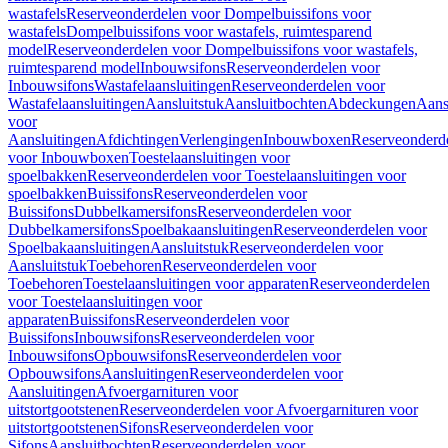
wastafels
Reserveonderdelen voor Dompelbuissifons voor
wastafels
Dompelbuissifons voor wastafels, ruimtesparend
model
Reserveonderdelen voor Dompelbuissifons voor wastafels,
ruimtesparend model
Inbouwsifons
Reserveonderdelen voor
Inbouwsifons
Wastafelaansluitingen
Reserveonderdelen voor
Wastafelaansluitingen
Aansluitstuk
Aansluitbochten
Abdeckungen
Aans
voor
Aansluitingen
Afdichtingen
Verlengingen
Inbouwboxen
Reserveonderd
voor Inbouwboxen
Toestelaansluitingen voor
spoelbakken
Reserveonderdelen voor Toestelaansluitingen voor
spoelbakken
Buissifons
Reserveonderdelen voor
Buissifons
Dubbelkamersifons
Reserveonderdelen voor
Dubbelkamersifons
Spoelbakaansluitingen
Reserveonderdelen voor
Spoelbakaansluitingen
Aansluitstuk
Reserveonderdelen voor
Aansluitstuk
Toebehoren
Reserveonderdelen voor
Toebehoren
Toestelaansluitingen voor apparaten
Reserveonderdelen
voor Toestelaansluitingen voor
apparaten
Buissifons
Reserveonderdelen voor
Buissifons
Inbouwsifons
Reserveonderdelen voor
Inbouwsifons
Opbouwsifons
Reserveonderdelen voor
Opbouwsifons
Aansluitingen
Reserveonderdelen voor
Aansluitingen
Afvoergarnituren voor
uitstortgootstenen
Reserveonderdelen voor Afvoergarnituren voor
uitstortgootstenen
Sifons
Reserveonderdelen voor
Sifons
Aansluitbochten
Reserveonderdelen voor