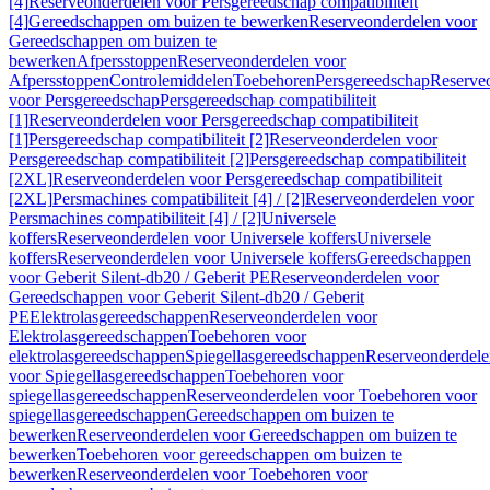
[4]
Reserveonderdelen voor Persgereedschap compatibiliteit
[4]
Gereedschappen om buizen te bewerken
Reserveonderdelen voor
Gereedschappen om buizen te
bewerken
Afpersstoppen
Reserveonderdelen voor
Afpersstoppen
Controlemiddelen
Toebehoren
Persgereedschap
Reserve
voor Persgereedschap
Persgereedschap compatibiliteit
[1]
Reserveonderdelen voor Persgereedschap compatibiliteit
[1]
Persgereedschap compatibiliteit [2]
Reserveonderdelen voor
Persgereedschap compatibiliteit [2]
Persgereedschap compatibiliteit
[2XL]
Reserveonderdelen voor Persgereedschap compatibiliteit
[2XL]
Persmachines compatibiliteit [4] / [2]
Reserveonderdelen voor
Persmachines compatibiliteit [4] / [2]
Universele
koffers
Reserveonderdelen voor Universele koffers
Universele
koffers
Reserveonderdelen voor Universele koffers
Gereedschappen
voor Geberit Silent-db20 / Geberit PE
Reserveonderdelen voor
Gereedschappen voor Geberit Silent-db20 / Geberit
PE
Elektrolasgereedschappen
Reserveonderdelen voor
Elektrolasgereedschappen
Toebehoren voor
elektrolasgereedschappen
Spiegellasgereedschappen
Reserveonderdele
voor Spiegellasgereedschappen
Toebehoren voor
spiegellasgereedschappen
Reserveonderdelen voor Toebehoren voor
spiegellasgereedschappen
Gereedschappen om buizen te
bewerken
Reserveonderdelen voor Gereedschappen om buizen te
bewerken
Toebehoren voor gereedschappen om buizen te
bewerken
Reserveonderdelen voor Toebehoren voor