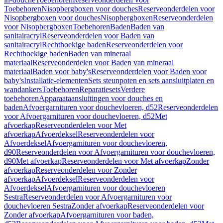
Toebehoren
Nisopbergboxen voor douches
Reserveonderdelen voor
Nisopbergboxen voor douches
Nisopbergboxen
Reserveonderdelen
voor Nisopbergboxen
Toebehoren
Baden
Baden van
sanitairacryl
Reserveonderdelen voor Baden van
sanitairacryl
Rechthoekige baden
Reserveonderdelen voor
Rechthoekige baden
Baden van mineraal
materiaal
Reserveonderdelen voor Baden van mineraal
materiaal
Baden voor baby's
Reserveonderdelen voor Baden voor
baby's
Installatie-elementen
Sets steunpoten en sets aansluitplaten en
wandankers
Toebehoren
Reparatiesets
Verdere
toebehoren
Apparaataansluitingen voor douches en
baden
Afvoergarnituren voor douchevloeren, d52
Reserveonderdelen
voor Afvoergarnituren voor douchevloeren, d52
Met
afvoerkap
Reserveonderdelen voor Met
afvoerkap
Afvoerdeksel
Reserveonderdelen voor
Afvoerdeksel
Afvoergarnituren voor douchevloeren,
d90
Reserveonderdelen voor Afvoergarnituren voor douchevloeren,
d90
Met afvoerkap
Reserveonderdelen voor Met afvoerkap
Zonder
afvoerkap
Reserveonderdelen voor Zonder
afvoerkap
Afvoerdeksel
Reserveonderdelen voor
Afvoerdeksel
Afvoergarnituren voor douchevloeren
Sestra
Reserveonderdelen voor Afvoergarnituren voor
douchevloeren Sestra
Zonder afvoerkap
Reserveonderdelen voor
Zonder afvoerkap
Afvoergarnituren voor baden,