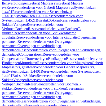
flensverbindingen
Geberit Mapress rvs
Geberit Mapress
rvs
Reserveonderdelen voor Geberit Mapress rvs
Systeembuizen
1.4401
Reserveonderdelen voor Systeembuizen
1.4401
Systeembuizen 1.4521
Reserveonderdelen voor
Systeembuizen 1.4521
Buisstuk
Sokken
Reserveonderdelen voor
Sokken
Verlopen
Reserveonderdelen voor
Verlopen
Bochten
Reserveonderdelen voor Bochten
T-
stukken
Reserveonderdelen voor T-stukken
Interne
circulatie
Reserveonderdelen voor Interne circulatie
Overgangen
permanent
Reserveonderdelen voor Overgangen
permanent
Overgangen en verbindingen,
demontabel
Reserveonderdelen voor Overgangen en verbindingen,
demontabel
Compensatoren
Reserveonderdelen voor
Compensatoren
Doorvoeringen
Eindkappen
Reserveonderdelen voor
Eindkappen
Muurplaten
Reserveonderdelen voor Muurplaten
Geberit
Mapress rvs, gas
Reserveonderdelen voor Geberit Mapress rvs,
gas
Systeembuizen 1.4401
Reserveonderdelen voor Systeembuizen
1.4401
Buisstuk
Sokken
Reserveonderdelen voor
Sokken
Verlopen
Reserveonderdelen voor
Verlopen
Bochten
Reserveonderdelen voor Bochten
T-
stukken
Reserveonderdelen voor T-stukken
Overgangen
permanent
Reserveonderdelen voor Overgangen
permanent
Overgangen en verbindingen,
demontabel
Reserveonderdelen voor Overgangen en verbindingen,
demontabel
Eindkappen
Reserveonderdelen voor