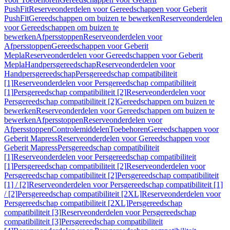
PushFit
Reserveonderdelen voor Gereedschappen voor Geberit
PushFit
Gereedschappen om buizen te bewerken
Reserveonderdelen
voor Gereedschappen om buizen te
bewerken
Afpersstoppen
Reserveonderdelen voor
Afpersstoppen
Gereedschappen voor Geberit
Mepla
Reserveonderdelen voor Gereedschappen voor Geberit
Mepla
Handpersgereedschap
Reserveonderdelen voor
Handpersgereedschap
Persgereedschap compatibiliteit
[1]
Reserveonderdelen voor Persgereedschap compatibiliteit
[1]
Persgereedschap compatibiliteit [2]
Reserveonderdelen voor
Persgereedschap compatibiliteit [2]
Gereedschappen om buizen te
bewerken
Reserveonderdelen voor Gereedschappen om buizen te
bewerken
Afpersstoppen
Reserveonderdelen voor
Afpersstoppen
Controlemiddelen
Toebehoren
Gereedschappen voor
Geberit Mapress
Reserveonderdelen voor Gereedschappen voor
Geberit Mapress
Persgereedschap compatibiliteit
[1]
Reserveonderdelen voor Persgereedschap compatibiliteit
[1]
Persgereedschap compatibiliteit [2]
Reserveonderdelen voor
Persgereedschap compatibiliteit [2]
Persgereedschap compatibiliteit
[1] / [2]
Reserveonderdelen voor Persgereedschap compatibiliteit [1]
/ [2]
Persgereedschap compatibiliteit [2XL]
Reserveonderdelen voor
Persgereedschap compatibiliteit [2XL]
Persgereedschap
compatibiliteit [3]
Reserveonderdelen voor Persgereedschap
compatibiliteit [3]
Persgereedschap compatibiliteit