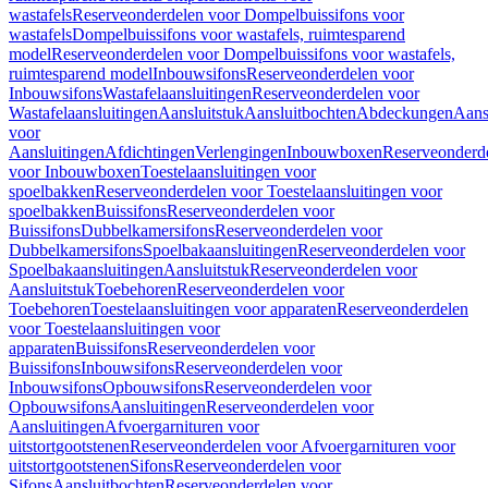
wastafels
Reserveonderdelen voor Dompelbuissifons voor
wastafels
Dompelbuissifons voor wastafels, ruimtesparend
model
Reserveonderdelen voor Dompelbuissifons voor wastafels,
ruimtesparend model
Inbouwsifons
Reserveonderdelen voor
Inbouwsifons
Wastafelaansluitingen
Reserveonderdelen voor
Wastafelaansluitingen
Aansluitstuk
Aansluitbochten
Abdeckungen
Aans
voor
Aansluitingen
Afdichtingen
Verlengingen
Inbouwboxen
Reserveonderd
voor Inbouwboxen
Toestelaansluitingen voor
spoelbakken
Reserveonderdelen voor Toestelaansluitingen voor
spoelbakken
Buissifons
Reserveonderdelen voor
Buissifons
Dubbelkamersifons
Reserveonderdelen voor
Dubbelkamersifons
Spoelbakaansluitingen
Reserveonderdelen voor
Spoelbakaansluitingen
Aansluitstuk
Reserveonderdelen voor
Aansluitstuk
Toebehoren
Reserveonderdelen voor
Toebehoren
Toestelaansluitingen voor apparaten
Reserveonderdelen
voor Toestelaansluitingen voor
apparaten
Buissifons
Reserveonderdelen voor
Buissifons
Inbouwsifons
Reserveonderdelen voor
Inbouwsifons
Opbouwsifons
Reserveonderdelen voor
Opbouwsifons
Aansluitingen
Reserveonderdelen voor
Aansluitingen
Afvoergarnituren voor
uitstortgootstenen
Reserveonderdelen voor Afvoergarnituren voor
uitstortgootstenen
Sifons
Reserveonderdelen voor
Sifons
Aansluitbochten
Reserveonderdelen voor