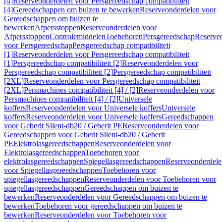
[4]
Reserveonderdelen voor Persgereedschap compatibiliteit
[4]
Gereedschappen om buizen te bewerken
Reserveonderdelen voor
Gereedschappen om buizen te
bewerken
Afpersstoppen
Reserveonderdelen voor
Afpersstoppen
Controlemiddelen
Toebehoren
Persgereedschap
Reserve
voor Persgereedschap
Persgereedschap compatibiliteit
[1]
Reserveonderdelen voor Persgereedschap compatibiliteit
[1]
Persgereedschap compatibiliteit [2]
Reserveonderdelen voor
Persgereedschap compatibiliteit [2]
Persgereedschap compatibiliteit
[2XL]
Reserveonderdelen voor Persgereedschap compatibiliteit
[2XL]
Persmachines compatibiliteit [4] / [2]
Reserveonderdelen voor
Persmachines compatibiliteit [4] / [2]
Universele
koffers
Reserveonderdelen voor Universele koffers
Universele
koffers
Reserveonderdelen voor Universele koffers
Gereedschappen
voor Geberit Silent-db20 / Geberit PE
Reserveonderdelen voor
Gereedschappen voor Geberit Silent-db20 / Geberit
PE
Elektrolasgereedschappen
Reserveonderdelen voor
Elektrolasgereedschappen
Toebehoren voor
elektrolasgereedschappen
Spiegellasgereedschappen
Reserveonderdele
voor Spiegellasgereedschappen
Toebehoren voor
spiegellasgereedschappen
Reserveonderdelen voor Toebehoren voor
spiegellasgereedschappen
Gereedschappen om buizen te
bewerken
Reserveonderdelen voor Gereedschappen om buizen te
bewerken
Toebehoren voor gereedschappen om buizen te
bewerken
Reserveonderdelen voor Toebehoren voor