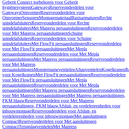
Geberit Connect toebehoren voor Geberit
hygiënesysteem
Gateways
Reserveonderdelen voor
Gateways
Omvormer
Reserveonderdelen voor
Omvormer
Sensoren
Montagemateriaal
Basisarmaturen
Rechte
spindelafsluiters
Reserveonderdelen voor Rechte
spindelafsluiters
Met Mapress persaansluitingen
Reserveonderdelen
voor Met Mapress persaansluitingen
Schuine
spindelafsluiters
Reserveonderdelen voor Schuine
spindelafsluiters
Met FlowFit persaansluitingen
Reserveonderdelen
voor Met FlowFit persaansluitingen
Met Mepla
persaansluitingen
Reserveonderdelen voor Met Mepla
persaansluitingen
Met Mapress persaansluitingen
Reserveonderdelen
voor Met Mapress
persaansluitingen
Monsternameventielen
Aftapventielen
Kogelkranen
R
voor Kogelkranen
Met FlowFit persaansluitingen
Reserveonderdelen
voor Met FlowFit persaansluitingen
Met Mepla
persaansluitingen
Reserveonderdelen voor Met Mepla
persaansluitingen
Met Mapress persaansluitingen
Reserveonderdelen
voor Met Mapress persaansluitingen
Met Mapress persaansluitingen,
FKM blauw
Reserveonderdelen voor Met Mapress
persaansluitingen, FKM blauw
Afsluit- en verdelereenheden voor
inbouwmontage
Reserveonderdelen voor Afsluit- en
verdelereenheden voor inbouwmontage
Met aansluitingen
Compact
Reserveonderdelen voor Met aansluitingen
Compact
Terugslagventielen
Met Mapress