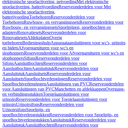
elektronische spoelactivering, netvoeding
Met elektronische
spoelactivering, batterijvoeding
Reserveonderdelen voor Met
elektronische spoelactivering,
batterijvoeding
Toebehoren
Reserveonderdelen voor
Toebehoren
Ruwbouw- en vervangingssets
Reserveonderdelen voor
Ruwbouw- en vervangingssets
Spoelpijpen, spoelbochten en
adapters
Renovatiesets
Reserveonderdelen voor
Renovatiesets
Afdekplaten
Overig
toebehoren
Bedieningshulp
Apparaataansluitingen voor wc's, urinoirs
en bidets
Afvoergarnituren voor wc's en
slophoppers
Reserveonderdelen voor Afvoergarnituren voor wc's en
slophoppers
Sifons
Reserveonderdelen voor
Sifons
Aansluitbochten
Reserveonderdelen voor
Aansluitbochten
Aansluitstuk
Reserveonderdelen voor
Aansluitstuk
Aansluitsets
Reserveonderdelen voor
Aansluitsets
Spoelbochtverlengingen
Reserveonderdelen voor
Spoelbochtverlengingen
Aansluitingen van PVC
Reserveonderdelen
voor Aansluitingen van PVC
Manchetten en afdekkappen
Overgang-
en verbindingsstukken
Toestelaansluitingen voor
urinoirs
Reserveonderdelen voor Toestelaansluitingen voor
urinoirs
Urinoirsifons
Reserveonderdelen voor
Urinoirsifons
Spoelpijp- en
spoelbochtverlengstukken
Reserveonderdelen voor Spoelpijp- en
spoelbochtverlengstukken
Aansluitstuk
Reserveonderdelen voor
Aansluitstuk
Aansluitbochten
Reserveonderdelen voor