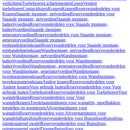
verlichting
Toebehoren
Lichtelementen
Greep
Verdere
toebehoren
Contactdozen
Kranen
Kranen
Reserveonderdelen voor
Kranen
Staande montage, netvoeding
Reserveonderdelen voor
Staande montage, netvoeding
Staande montage,
batterijvoeding
Reserveonderdelen voor Staande montage,
batterijvoeding
Staande montage,
generatorvoeding
Reserveonderdelen voor Staande montage,
generatorvoeding
Staande montage,
eenhandelmengkraan
Reserveonderdelen voor Staande montage,
eenhandelmengkraan
Wandmontage, netvoeding
Reserveonderdelen
voor Wandmontage, netvoeding
Wandmontage,
batterijvoeding
Reserveonderdelen voor Wandmontage,
batterijvoeding
Wandmontage, generatorvoeding
Reserveonderdelen
voor Wandmontage, generatorvoeding
Wandmontage,
tweeknopsmengkraan
Reserveonderdelen voor Wandmontage,
tweeknopsmengkraan
Andere kranen
Reserveonderdelen voor
Andere kranen
Voor gebruik buiten
Reserveonderdelen voor Voor
gebruik buiten
Toebehoren
Reserveonderdelen voor Toebehoren
Voor
wastafelkranen
Reserveonderdelen voor Voor
wastafelkranen
Toestelaansluitingen voor wastafels, spoelbakken,
toestellen en gootstenen
Afvoergarnituren voor
wastafels
Reserveonderdelen voor Afvoergarnituren voor
wastafels
Buissifons
Reserveonderdelen voor Buissifons
Buissifons,
ruimtesparend model
Reserveonderdelen voor Buissifons,
ruimtesparend model
Dompelbuissifons voor