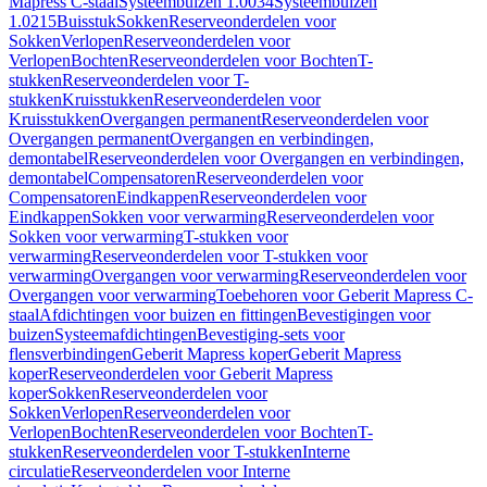
Mapress C-staal
Systeembuizen 1.0034
Systeembuizen
1.0215
Buisstuk
Sokken
Reserveonderdelen voor
Sokken
Verlopen
Reserveonderdelen voor
Verlopen
Bochten
Reserveonderdelen voor Bochten
T-
stukken
Reserveonderdelen voor T-
stukken
Kruisstukken
Reserveonderdelen voor
Kruisstukken
Overgangen permanent
Reserveonderdelen voor
Overgangen permanent
Overgangen en verbindingen,
demontabel
Reserveonderdelen voor Overgangen en verbindingen,
demontabel
Compensatoren
Reserveonderdelen voor
Compensatoren
Eindkappen
Reserveonderdelen voor
Eindkappen
Sokken voor verwarming
Reserveonderdelen voor
Sokken voor verwarming
T-stukken voor
verwarming
Reserveonderdelen voor T-stukken voor
verwarming
Overgangen voor verwarming
Reserveonderdelen voor
Overgangen voor verwarming
Toebehoren voor Geberit Mapress C-
staal
Afdichtingen voor buizen en fittingen
Bevestigingen voor
buizen
Systeemafdichtingen
Bevestiging-sets voor
flensverbindingen
Geberit Mapress koper
Geberit Mapress
koper
Reserveonderdelen voor Geberit Mapress
koper
Sokken
Reserveonderdelen voor
Sokken
Verlopen
Reserveonderdelen voor
Verlopen
Bochten
Reserveonderdelen voor Bochten
T-
stukken
Reserveonderdelen voor T-stukken
Interne
circulatie
Reserveonderdelen voor Interne