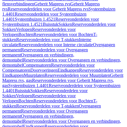
flensverbindingen
Geberit Mapress rvs
Geberit Mapress
rvs
Reserveonderdelen voor Geberit Mapress rvs
Systeembuizen
1.4401
Reserveonderdelen voor Systeembuizen
1.4401
Systeembuizen 1.4521
Reserveonderdelen voor
Systeembuizen 1.4521
Buisstuk
Sokken
Reserveonderdelen voor
Sokken
Verlopen
Reserveonderdelen voor
Verlopen
Bochten
Reserveonderdelen voor Bochten
T-
stukken
Reserveonderdelen voor T-stukken
Interne
circulatie
Reserveonderdelen voor Interne circulatie
Overgangen
permanent
Reserveonderdelen voor Overgangen
permanent
Overgangen en verbindingen,
demontabel
Reserveonderdelen voor Overgangen en verbindingen,
demontabel
Compensatoren
Reserveonderdelen voor
Compensatoren
Doorvoeringen
Eindkappen
Reserveonderdelen voor
Eindkappen
Muurplaten
Reserveonderdelen voor Muurplaten
Geberit
Mapress rvs, gas
Reserveonderdelen voor Geberit Mapress rvs,
gas
Systeembuizen 1.4401
Reserveonderdelen voor Systeembuizen
1.4401
Buisstuk
Sokken
Reserveonderdelen voor
Sokken
Verlopen
Reserveonderdelen voor
Verlopen
Bochten
Reserveonderdelen voor Bochten
T-
stukken
Reserveonderdelen voor T-stukken
Overgangen
permanent
Reserveonderdelen voor Overgangen
permanent
Overgangen en verbindingen,
demontabel
Reserveonderdelen voor Overgangen en verbindingen,
demontabel
Eindkappen
Reserveonderdelen voor