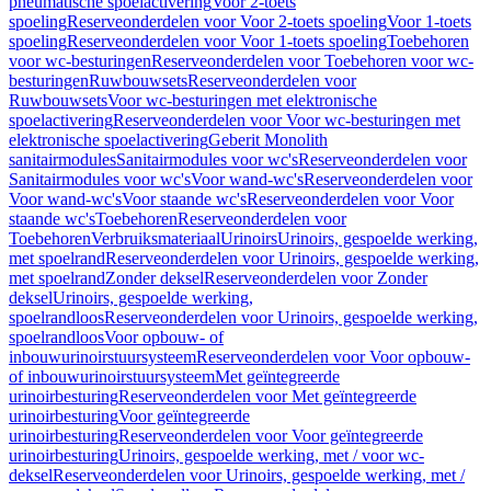
pneumatische spoelactivering
Voor 2-toets
spoeling
Reserveonderdelen voor Voor 2-toets spoeling
Voor 1-toets
spoeling
Reserveonderdelen voor Voor 1-toets spoeling
Toebehoren
voor wc-besturingen
Reserveonderdelen voor Toebehoren voor wc-
besturingen
Ruwbouwsets
Reserveonderdelen voor
Ruwbouwsets
Voor wc-besturingen met elektronische
spoelactivering
Reserveonderdelen voor Voor wc-besturingen met
elektronische spoelactivering
Geberit Monolith
sanitairmodules
Sanitairmodules voor wc's
Reserveonderdelen voor
Sanitairmodules voor wc's
Voor wand-wc's
Reserveonderdelen voor
Voor wand-wc's
Voor staande wc's
Reserveonderdelen voor Voor
staande wc's
Toebehoren
Reserveonderdelen voor
Toebehoren
Verbruiksmateriaal
Urinoirs
Urinoirs, gespoelde werking,
met spoelrand
Reserveonderdelen voor Urinoirs, gespoelde werking,
met spoelrand
Zonder deksel
Reserveonderdelen voor Zonder
deksel
Urinoirs, gespoelde werking,
spoelrandloos
Reserveonderdelen voor Urinoirs, gespoelde werking,
spoelrandloos
Voor opbouw- of
inbouwurinoirstuursysteem
Reserveonderdelen voor Voor opbouw-
of inbouwurinoirstuursysteem
Met geïntegreerde
urinoirbesturing
Reserveonderdelen voor Met geïntegreerde
urinoirbesturing
Voor geïntegreerde
urinoirbesturing
Reserveonderdelen voor Voor geïntegreerde
urinoirbesturing
Urinoirs, gespoelde werking, met / voor wc-
deksel
Reserveonderdelen voor Urinoirs, gespoelde werking, met /