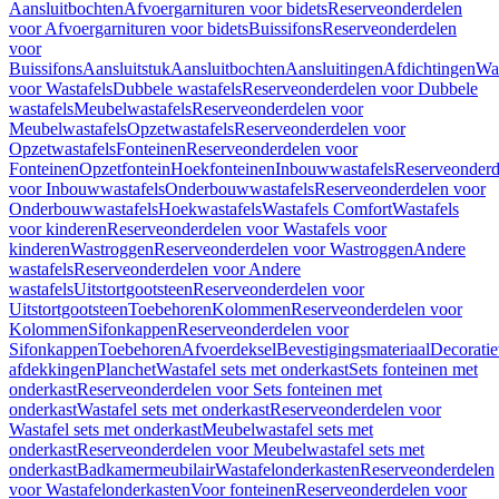
Aansluitbochten
Afvoergarnituren voor bidets
Reserveonderdelen
voor Afvoergarnituren voor bidets
Buissifons
Reserveonderdelen
voor
Buissifons
Aansluitstuk
Aansluitbochten
Aansluitingen
Afdichtingen
Was
voor Wastafels
Dubbele wastafels
Reserveonderdelen voor Dubbele
wastafels
Meubelwastafels
Reserveonderdelen voor
Meubelwastafels
Opzetwastafels
Reserveonderdelen voor
Opzetwastafels
Fonteinen
Reserveonderdelen voor
Fonteinen
Opzetfontein
Hoekfonteinen
Inbouwwastafels
Reserveonderd
voor Inbouwwastafels
Onderbouwwastafels
Reserveonderdelen voor
Onderbouwwastafels
Hoekwastafels
Wastafels Comfort
Wastafels
voor kinderen
Reserveonderdelen voor Wastafels voor
kinderen
Wastroggen
Reserveonderdelen voor Wastroggen
Andere
wastafels
Reserveonderdelen voor Andere
wastafels
Uitstortgootsteen
Reserveonderdelen voor
Uitstortgootsteen
Toebehoren
Kolommen
Reserveonderdelen voor
Kolommen
Sifonkappen
Reserveonderdelen voor
Sifonkappen
Toebehoren
Afvoerdeksel
Bevestigingsmateriaal
Decorati
afdekkingen
Planchet
Wastafel sets met onderkast
Sets fonteinen met
onderkast
Reserveonderdelen voor Sets fonteinen met
onderkast
Wastafel sets met onderkast
Reserveonderdelen voor
Wastafel sets met onderkast
Meubelwastafel sets met
onderkast
Reserveonderdelen voor Meubelwastafel sets met
onderkast
Badkamermeubilair
Wastafelonderkasten
Reserveonderdelen
voor Wastafelonderkasten
Voor fonteinen
Reserveonderdelen voor