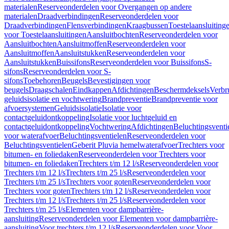
materialen
Reserveonderdelen voor Overgangen op andere
materialen
Draadverbindingen
Reserveonderdelen voor
Draadverbindingen
Flensverbindingen
Kraagbussen
Toestelaansluiting
voor Toestelaansluitingen
Aansluitbochten
Reserveonderdelen voor
Aansluitbochten
Aansluitmoffen
Reserveonderdelen voor
Aansluitmoffen
Aansluitstukken
Reserveonderdelen voor
Aansluitstukken
Buissifons
Reserveonderdelen voor Buissifons
S-
sifons
Reserveonderdelen voor S-
sifons
Toebehoren
Beugels
Bevestigingen voor
beugels
Draagschalen
Eindkappen
Afdichtingen
Beschermdeksels
Verbr
geluidsisolatie en vochtwering
Brandpreventie
Brandpreventie voor
afvoersystemen
Geluidsisolatie
Isolatie voor
contactgeluidontkoppeling
Isolatie voor luchtgeluid en
contactgeluidontkoppeling
Vochtwering
Afdichtingen
Beluchtingsventi
voor waterafvoer
Beluchtingsventielen
Reserveonderdelen voor
Beluchtingsventielen
Geberit Pluvia hemelwaterafvoer
Trechters voor
bitumen- en foliedaken
Reserveonderdelen voor Trechters voor
bitumen- en foliedaken
Trechters t/m 12 l/s
Reserveonderdelen voor
Trechters t/m 12 l/s
Trechters t/m 25 l/s
Reserveonderdelen voor
Trechters t/m 25 l/s
Trechters voor goten
Reserveonderdelen voor
Trechters voor goten
Trechters t/m 12 l/s
Reserveonderdelen voor
Trechters t/m 12 l/s
Trechters t/m 25 l/s
Reserveonderdelen voor
Trechters t/m 25 l/s
Elementen voor dampbarrière-
aansluiting
Reserveonderdelen voor Elementen voor dampbarrière-
aansluiting
Voor trechters t/m 12 l/s
Reserveonderdelen voor Voor