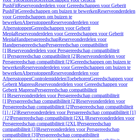
PushFit
Reserveonderdelen voor Gereedschappen voor Geberit
PushFit
Gereedschappen om buizen te bewerken
Reserveonderdelen
voor Gereedschappen om buizen te
bewerken
Afpersstoppen
Reserveonderdelen voor
Afpersstoppen
Gereedschappen voor Geberit
Mepla
Reserveonderdelen voor Gereedschappen voor Geberit
Mepla
Handpersgereedschap
Reserveonderdelen voor
Handpersgereedschap
Persgereedschap compatibiliteit
[1]
Reserveonderdelen voor Persgereedschap compatibiliteit
[1]
Persgereedschap compatibiliteit [2]
Reserveonderdelen voor
Persgereedschap compatibiliteit [2]
Gereedschappen om buizen te
bewerken
Reserveonderdelen voor Gereedschappen om buizen te
bewerken
Afpersstoppen
Reserveonderdelen voor
Afpersstoppen
Controlemiddelen
Toebehoren
Gereedschappen voor
Geberit Mapress
Reserveonderdelen voor Gereedschappen voor
Geberit Mapress
Persgereedschap compatibiliteit
[1]
Reserveonderdelen voor Persgereedschap compatibiliteit
[1]
Persgereedschap compatibiliteit [2]
Reserveonderdelen voor
Persgereedschap compatibiliteit [2]
Persgereedschap compatibiliteit
[1] / [2]
Reserveonderdelen voor Persgereedschap compatibiliteit [1]
/ [2]
Persgereedschap compatibiliteit [2XL]
Reserveonderdelen voor
Persgereedschap compatibiliteit [2XL]
Persgereedschap
compatibiliteit [3]
Reserveonderdelen voor Persgereedschap
compatibiliteit [3]
Persgereedschap compatibiliteit