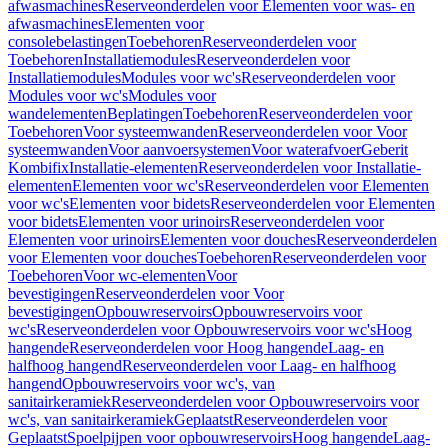
afwasmachines
Reserveonderdelen voor Elementen voor was- en
afwasmachines
Elementen voor
consolebelastingen
Toebehoren
Reserveonderdelen voor
Toebehoren
Installatiemodules
Reserveonderdelen voor
Installatiemodules
Modules voor wc's
Reserveonderdelen voor
Modules voor wc's
Modules voor
wandelementen
Beplatingen
Toebehoren
Reserveonderdelen voor
Toebehoren
Voor systeemwanden
Reserveonderdelen voor Voor
systeemwanden
Voor aanvoersystemen
Voor waterafvoer
Geberit
Kombifix
Installatie-elementen
Reserveonderdelen voor Installatie-
elementen
Elementen voor wc's
Reserveonderdelen voor Elementen
voor wc's
Elementen voor bidets
Reserveonderdelen voor Elementen
voor bidets
Elementen voor urinoirs
Reserveonderdelen voor
Elementen voor urinoirs
Elementen voor douches
Reserveonderdelen
voor Elementen voor douches
Toebehoren
Reserveonderdelen voor
Toebehoren
Voor wc-elementen
Voor
bevestigingen
Reserveonderdelen voor Voor
bevestigingen
Opbouwreservoirs
Opbouwreservoirs voor
wc's
Reserveonderdelen voor Opbouwreservoirs voor wc's
Hoog
hangende
Reserveonderdelen voor Hoog hangende
Laag- en
halfhoog hangend
Reserveonderdelen voor Laag- en halfhoog
hangend
Opbouwreservoirs voor wc's, van
sanitairkeramiek
Reserveonderdelen voor Opbouwreservoirs voor
wc's, van sanitairkeramiek
Geplaatst
Reserveonderdelen voor
Geplaatst
Spoelpijpen voor opbouwreservoirs
Hoog hangende
Laag-