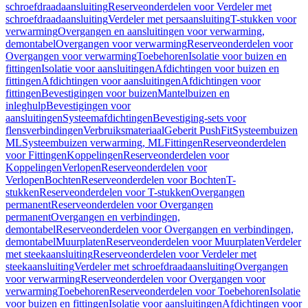
schroefdraadaansluiting
Reserveonderdelen voor Verdeler met
schroefdraadaansluiting
Verdeler met persaansluiting
T-stukken voor
verwarming
Overgangen en aansluitingen voor verwarming,
demontabel
Overgangen voor verwarming
Reserveonderdelen voor
Overgangen voor verwarming
Toebehoren
Isolatie voor buizen en
fittingen
Isolatie voor aansluitingen
Afdichtingen voor buizen en
fittingen
Afdichtingen voor aansluitingen
Afdichtingen voor
fittingen
Bevestigingen voor buizen
Mantelbuizen en
inleghulp
Bevestigingen voor
aansluitingen
Systeemafdichtingen
Bevestiging-sets voor
flensverbindingen
Verbruiksmateriaal
Geberit PushFit
Systeembuizen
ML
Systeembuizen verwarming, ML
Fittingen
Reserveonderdelen
voor Fittingen
Koppelingen
Reserveonderdelen voor
Koppelingen
Verlopen
Reserveonderdelen voor
Verlopen
Bochten
Reserveonderdelen voor Bochten
T-
stukken
Reserveonderdelen voor T-stukken
Overgangen
permanent
Reserveonderdelen voor Overgangen
permanent
Overgangen en verbindingen,
demontabel
Reserveonderdelen voor Overgangen en verbindingen,
demontabel
Muurplaten
Reserveonderdelen voor Muurplaten
Verdeler
met steekaansluiting
Reserveonderdelen voor Verdeler met
steekaansluiting
Verdeler met schroefdraadaansluiting
Overgangen
voor verwarming
Reserveonderdelen voor Overgangen voor
verwarming
Toebehoren
Reserveonderdelen voor Toebehoren
Isolatie
voor buizen en fittingen
Isolatie voor aansluitingen
Afdichtingen voor