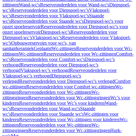
zittingen
Wand-wc's
Reserveonderdelen voor Wand-wc's
Diepspoel-
wc’s
Reserveonderdelen voor Diepspoel-wc’s
Vlakspoel-
wc’s
Reserveonderdelen voor Vlakspoel-wc’s
Staande
wc's
Reserveonderdelen voor Staande wc's
Diepspoel-wc's voor
opzet spoelreservoir
Reserveonderdelen voor Diepspoel-wc's voor
opzet spoelreservoir
Diepspoel-wc’s
Reserveonderdelen voor
Diepspoel-wc’s
Vlakspoel-wc’s
Reserveonderdelen voor Vlakspoel-
wc’s
Opbouwreservoirs voor wc's, van
sanitairkeramiek
Geplaatst
Wc-zittingen
Reserveonderdelen voor Wc-
zittingen
Wc-zittingen
Reserveonderdelen voor Wc-zittingen
Comfort-
wc's
Reserveonderdelen voor Comfort-wc's
Diepspoel-wc’s
verhoogd
Reserveonderdelen voor Diepspoel-wc’s
verhoogd
Vlakspoel-wc’s verhoogd
Reserveonderdelen voor
Vlakspoel-wc’s verhoogd
Diepspoel-wc's
verlengd
Reserveonderdelen voor Diepspoel-wc's verlengd
Comfort
wc-zittingen
Reserveonderdelen voor Comfort wc-zittingen
Wc-
zittingen
Reserveonderdelen voor Wc-zittingen
Wc-
zittingsringen
Reserveonderdelen voor Wc-zittingsringen
Wc’s voor
kinderen
Reserveonderdelen voor Wc’s voor kinderen
Wand-
wc's
Reserveonderdelen voor Wand-wc's
Staande
wc's
Reserveonderdelen voor Staande wc's
Wc-zittingen voor
kinderen
Reserveonderdelen voor Wc-zittingen voor kinderen
Wc-
zittingen
Reserveonderdelen voor Wc-zittingen
Wc-
zittingsringen
Reserveonderdelen voor Wc-zittingsringen
Hurk-
wc's
Met