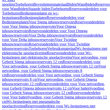
spoeling
Toebehoren
Bevestigingsmateriaal
Bidets
Wandbidets
Reserveo
voor Wandbidets
Staande bidets
Toebehoren
Reserveonderdelen voor
Toebehoren
Bedieningsplaten en wc-
besturingen
Bedieningsplaten
Reserveonderdelen voor
Bedieningsplaten
Voor Sigma inbouwreservoirs
Reserveonderdelen
voor Voor Sigma inbouwreservoirs
Voor Omega
inbouwreservoirs
Reserveonderdelen voor Voor Omega
inbouwreservoirs
Voor Delta inbouwreservoirs
Reserveonderdelen
voor Voor Delta inbouwreservoirs
Voor Twinline
inbouwreservoirs
Reserveonderdelen voor Voor Twinline
inbouwreservoirs
Toebehoren
Verbruiksmateriaal
Wc-besturingen met
elektronische spoelactivering
Reserveonderdelen voor Wc-
besturingen met elektronische spoelactivering
Voor netvoeding, voor
Geberit Sigma inbouwreservoirs 12 cm
Reserveonderdelen voor
Voor netvoeding, voor Geberit Sigma inbouwreservoirs 12 cm
Voor
netvoeding, voor Geberit Sigma inbouwreservoirs 8
cm
Reserveonderdelen voor Voor netvoeding, voor Geberit Sigma
inbouwreservoirs 8 cm
Voor netvoeding, voor Geberit Omega
inbouwreservoirs 12 cm
Reserveonderdelen voor Voor netvoeding,
voor Geberit Omega inbouwreservoirs 12 cm
Voor batterijvoeding,
voor Geberit Sigma inbouwreservoirs 12 cm
Reserveonderdelen
voor Voor batterijvoeding, voor Geberit Sigma inbouwreservoirs 12
cm
Wc-besturingen met pneumatische
spoelactivering
Reserveonderdelen voor Wc-besturingen met