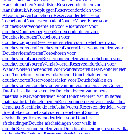
Aansluitbochten
Aansluitstuk
Reserveonderdelen voor
Aansluitstuk
Afvoerpluggen
Reserveonderdelen voor
Afvoerpluggen
Toebehoren
Reserveonderdelen voor
Toebehoren
Douches en baden
Douche
Vloerafvoer voor
douches
Reserveonderdelen voor Vloerafvoer voor
douches
Douchevloergoten
Reserveonderdelen voor
Douchevloergoten
Toebehoren voor
douchevloergoten
Reserveonderdelen voor Toebehoren voor
douchevloergoten
Douchevloerafvoeren
Reserveonderdelen voor
Douchevloerafvoeren
Toebehoren voor
douchevloerafvoeren
Reserveonderdelen voor Toebehoren voor
douchevloerafvoeren
Wandafvoeren
Reserveonderdelen voor
Wandafvoeren
Toebehoren voor wandafvoeren
Reserveonderdelen
voor Toebehoren voor wandafvoeren
Douchebakken en
douchevloeren
Reserveonderdelen voor Douchebakken en
douchevloeren
Douchevloeren van mineraalmateriaal en Geberit
Duofix installatie-elementen
Douchevloeren van mineraal
materiaal
Reserveonderdelen voor Douchevloeren van mineraal
materiaal
Installatie-elementen
Reserveonderdelen voor Installatie-
elementen
Specifieke douchebakafvoeren
Reserveonderdelen voor
Specifieke douchebakafvoeren
Toebehoren
Douche-
afscheidingen
Reserveonderdelen voor Douche-
afscheidingen
Douche-afscheidingen voor walk-in-
douche
Reserveonderdelen voor Douche-afscheidingen voor walk-
in-douche
Toebehoren
Reserveonderdelen voor