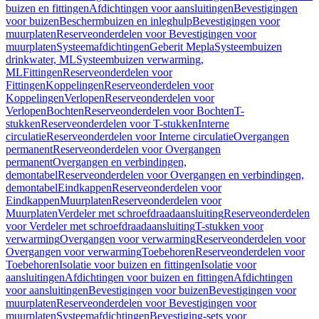
buizen en fittingen
Afdichtingen voor aansluitingen
Bevestigingen
voor buizen
Beschermbuizen en inleghulp
Bevestigingen voor
muurplaten
Reserveonderdelen voor Bevestigingen voor
muurplaten
Systeemafdichtingen
Geberit Mepla
Systeembuizen
drinkwater, ML
Systeembuizen verwarming,
ML
Fittingen
Reserveonderdelen voor
Fittingen
Koppelingen
Reserveonderdelen voor
Koppelingen
Verlopen
Reserveonderdelen voor
Verlopen
Bochten
Reserveonderdelen voor Bochten
T-
stukken
Reserveonderdelen voor T-stukken
Interne
circulatie
Reserveonderdelen voor Interne circulatie
Overgangen
permanent
Reserveonderdelen voor Overgangen
permanent
Overgangen en verbindingen,
demontabel
Reserveonderdelen voor Overgangen en verbindingen,
demontabel
Eindkappen
Reserveonderdelen voor
Eindkappen
Muurplaten
Reserveonderdelen voor
Muurplaten
Verdeler met schroefdraadaansluiting
Reserveonderdelen
voor Verdeler met schroefdraadaansluiting
T-stukken voor
verwarming
Overgangen voor verwarming
Reserveonderdelen voor
Overgangen voor verwarming
Toebehoren
Reserveonderdelen voor
Toebehoren
Isolatie voor buizen en fittingen
Isolatie voor
aansluitingen
Afdichtingen voor buizen en fittingen
Afdichtingen
voor aansluitingen
Bevestigingen voor buizen
Bevestigingen voor
muurplaten
Reserveonderdelen voor Bevestigingen voor
muurplaten
Systeemafdichtingen
Bevestiging-sets voor