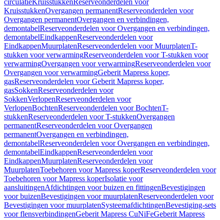
circulatie
Kruisstukken
Reserveonderdelen voor
Kruisstukken
Overgangen permanent
Reserveonderdelen voor
Overgangen permanent
Overgangen en verbindingen,
demontabel
Reserveonderdelen voor Overgangen en verbindingen,
demontabel
Eindkappen
Reserveonderdelen voor
Eindkappen
Muurplaten
Reserveonderdelen voor Muurplaten
T-
stukken voor verwarming
Reserveonderdelen voor T-stukken voor
verwarming
Overgangen voor verwarming
Reserveonderdelen voor
Overgangen voor verwarming
Geberit Mapress koper,
gas
Reserveonderdelen voor Geberit Mapress koper,
gas
Sokken
Reserveonderdelen voor
Sokken
Verlopen
Reserveonderdelen voor
Verlopen
Bochten
Reserveonderdelen voor Bochten
T-
stukken
Reserveonderdelen voor T-stukken
Overgangen
permanent
Reserveonderdelen voor Overgangen
permanent
Overgangen en verbindingen,
demontabel
Reserveonderdelen voor Overgangen en verbindingen,
demontabel
Eindkappen
Reserveonderdelen voor
Eindkappen
Muurplaten
Reserveonderdelen voor
Muurplaten
Toebehoren voor Mapress koper
Reserveonderdelen voor
Toebehoren voor Mapress koper
Isolatie voor
aansluitingen
Afdichtingen voor buizen en fittingen
Bevestigingen
voor buizen
Bevestigingen voor muurplaten
Reserveonderdelen voor
Bevestigingen voor muurplaten
Systeemafdichtingen
Bevestiging-sets
voor flensverbindingen
Geberit Mapress CuNiFe
Geberit Mapress