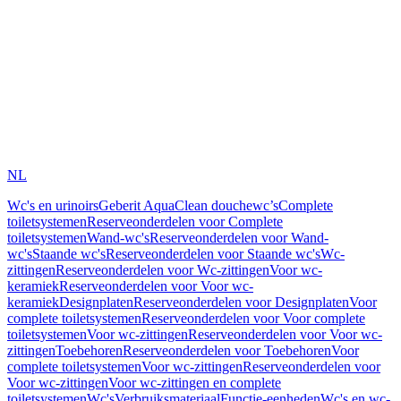
NL
Wc's en urinoirs
Geberit AquaClean douchewc’s
Complete
toiletsystemen
Reserveonderdelen voor Complete
toiletsystemen
Wand-wc's
Reserveonderdelen voor Wand-
wc's
Staande wc's
Reserveonderdelen voor Staande wc's
Wc-
zittingen
Reserveonderdelen voor Wc-zittingen
Voor wc-
keramiek
Reserveonderdelen voor Voor wc-
keramiek
Designplaten
Reserveonderdelen voor Designplaten
Voor
complete toiletsystemen
Reserveonderdelen voor Voor complete
toiletsystemen
Voor wc-zittingen
Reserveonderdelen voor Voor wc-
zittingen
Toebehoren
Reserveonderdelen voor Toebehoren
Voor
complete toiletsystemen
Voor wc-zittingen
Reserveonderdelen voor
Voor wc-zittingen
Voor wc-zittingen en complete
toiletsystemen
Wc's
Verbruiksmateriaal
Functie-eenheden
Wc's en wc-