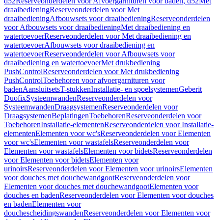
d52
Reserveonderdelen voor Afvoergarnituren voor baden, d52
Met
draaibediening
Reserveonderdelen voor Met
draaibediening
Afbouwsets voor draaibediening
Reserveonderdelen
voor Afbouwsets voor draaibediening
Met draaibediening en
watertoevoer
Reserveonderdelen voor Met draaibediening en
watertoevoer
Afbouwsets voor draaibediening en
watertoevoer
Reserveonderdelen voor Afbouwsets voor
draaibediening en watertoevoer
Met drukbediening
PushControl
Reserveonderdelen voor Met drukbediening
PushControl
Toebehoren voor afvoergarnituren voor
baden
Aansluitsets
T-stukken
Installatie- en spoelsystemen
Geberit
Duofix
Systeemwanden
Reserveonderdelen voor
Systeemwanden
Draagsystemen
Reserveonderdelen voor
Draagsystemen
Beplatingen
Toebehoren
Reserveonderdelen voor
Toebehoren
Installatie-elementen
Reserveonderdelen voor Installatie-
elementen
Elementen voor wc's
Reserveonderdelen voor Elementen
voor wc's
Elementen voor wastafels
Reserveonderdelen voor
Elementen voor wastafels
Elementen voor bidets
Reserveonderdelen
voor Elementen voor bidets
Elementen voor
urinoirs
Reserveonderdelen voor Elementen voor urinoirs
Elementen
voor douches met douchewandgoot
Reserveonderdelen voor
Elementen voor douches met douchewandgoot
Elementen voor
douches en baden
Reserveonderdelen voor Elementen voor douches
en baden
Elementen voor
douchescheidingswanden
Reserveonderdelen voor Elementen voor