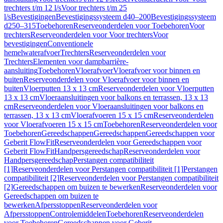
trechters t/m 12 l/s
Voor trechters t/m 25
l/s
Bevestigingen
Bevestigingssysteem d40–200
Bevestigingssysteem
d250–315
Toebehoren
Reserveonderdelen voor Toebehoren
Voor
trechters
Reserveonderdelen voor Voor trechters
Voor
bevestigingen
Conventionele
hemelwaterafvoer
Trechters
Reserveonderdelen voor
Trechters
Elementen voor dampbarrière-
aansluiting
Toebehoren
Vloerafvoer
Vloerafvoer voor binnen en
buiten
Reserveonderdelen voor Vloerafvoer voor binnen en
buiten
Vloerputten 13 x 13 cm
Reserveonderdelen voor Vloerputten
13 x 13 cm
Vloeraansluitingen voor balkons en terrassen, 13 x 13
cm
Reserveonderdelen voor Vloeraansluitingen voor balkons en
terrassen, 13 x 13 cm
Vloerafvoeren 15 x 15 cm
Reserveonderdelen
voor Vloerafvoeren 15 x 15 cm
Toebehoren
Reserveonderdelen voor
Toebehoren
Gereedschappen
Gereedschappen
Gereedschappen voor
Geberit FlowFit
Reserveonderdelen voor Gereedschappen voor
Geberit FlowFit
Handpersgereedschap
Reserveonderdelen voor
Handpersgereedschap
Perstangen compatibiliteit
[1]
Reserveonderdelen voor Perstangen compatibiliteit [1]
Perstangen
compatibiliteit [2]
Reserveonderdelen voor Perstangen compatibiliteit
[2]
Gereedschappen om buizen te bewerken
Reserveonderdelen voor
Gereedschappen om buizen te
bewerken
Afpersstoppen
Reserveonderdelen voor
Afpersstoppen
Controlemiddelen
Toebehoren
Reserveonderdelen
voor Toebehoren
Gereedschappen voor Geberit