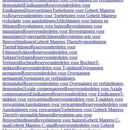
demontabel
Eindkappen
Reserveonderdelen voor
Eindkappen
Doorvoeringen
Toebehoren voor Geberit Mapress
rvs
Reserveonderdelen voor Toebehoren voor Geberit Mapress
rvs
Isolatie voor aansluitingen
Afdichtingen voor buizen en
fittingen
Bevestigingen voor buizen
Bevestigingen voor
muurplaten
Reserveonderdelen voor Bevestigingen voor
muurplaten
Systeemafdichtingen
Bevestiging-sets voor
flensverbindingen
Geberit Mapress Therm
Systeembuizen
Therm
Fittingen
Reserveonderdelen voor
Fittingen
Sokken
Reserveonderdelen voor
Sokken
Verlopen
Reserveonderdelen voor
Verlopen
Bochten
Reserveonderdelen voor Bochten
T-
stukken
Reserveonderdelen voor T-stukken
Overgangen
permanent
Reserveonderdelen voor Overgangen
permanent
Overgangen en verbindingen,
demontabel
Reserveonderdelen voor Overgangen en verbindingen,
demontabel
Axiale compensatoren
Reserveonderdelen voor Axiale
compensatoren
Eindkappen
Reserveonderdelen voor Eindkappen
T-
stukken voor verwarming
Reserveonderdelen voor T-stukken voor
verwarming
Aansluitingen voor verwarming
Reserveonderdelen voor
Aansluitingen voor verwarming
Toebehoren voor Geberit Mapress
Therm
Systeemafdichtingen
Bevestiging-sets voor
flensverbindingen
Bevestigingen voor buizen
Geberit Mapress C-
staal
Geberit Mapress C-staal
Reserveonderdelen voor Geberit