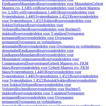
Eindkappen
Muurplaten
Reserveonderdelen voor Muurplaten
Geberit
Mapress rvs, LABS-vrij
Reserveonderdelen voor Geberit Mapress
rvs, LABS-vrij
Systeembuizen 1.4401
Reserveonderdelen voor
Systeembuizen 1.4401
Systeembuizen 1.4521
Reserveonderdelen
voor Systeembuizen 1.4521
Sokken
Reserveonderdelen voor
Sokken
Verlopen
Reserveonderdelen voor
Verlopen
Bochten
Reserveonderdelen voor Bochten
T-
stukken
Reserveonderdelen voor T-stukken
Overgangen
permanent
Reserveonderdelen voor Overgangen
permanent
Overgangen en verbindingen,
demontabel
Reserveonderdelen voor Overgangen en verbindingen,
demontabel
Eindkappen
Reserveonderdelen voor
Eindkappen
Muurplaten
Reserveonderdelen voor
Muurplaten
Compensatoren
Reserveonderdelen voor
Compensatoren
Doorvoeringen
Geberit Mapress rvs, FKM
blauw
Reserveonderdelen voor Geberit Mapress rvs, FKM
blauw
Systeembuizen 1.4401
Reserveonderdelen voor
Systeembuizen 1.4401
Systeembuizen 1.4521
Reserveonderdelen
voor Systeembuizen 1.4521
Buisstuk
Sokken
Reserveonderdelen
voor Sokken
Verlopen
Reserveonderdelen voor
Verlopen
Bochten
Reserveonderdelen voor Bochten
T-
stukken
Reserveonderdelen voor T-stukken
Overgangen
permanent
Reserveonderdelen voor Overgangen
permanent
Overgangen en verbindingen,
demontabel
Reserveonderdelen voor Overgangen en verbindingen,