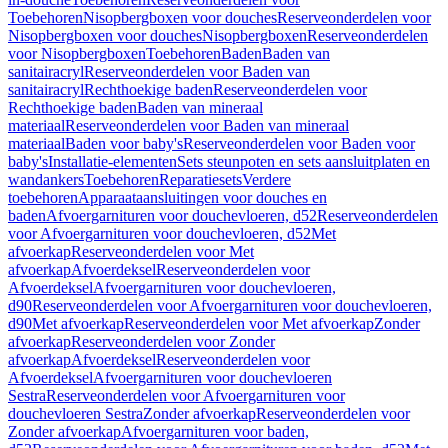
Toebehoren
Nisopbergboxen voor douches
Reserveonderdelen voor
Nisopbergboxen voor douches
Nisopbergboxen
Reserveonderdelen
voor Nisopbergboxen
Toebehoren
Baden
Baden van
sanitairacryl
Reserveonderdelen voor Baden van
sanitairacryl
Rechthoekige baden
Reserveonderdelen voor
Rechthoekige baden
Baden van mineraal
materiaal
Reserveonderdelen voor Baden van mineraal
materiaal
Baden voor baby's
Reserveonderdelen voor Baden voor
baby's
Installatie-elementen
Sets steunpoten en sets aansluitplaten en
wandankers
Toebehoren
Reparatiesets
Verdere
toebehoren
Apparaataansluitingen voor douches en
baden
Afvoergarnituren voor douchevloeren, d52
Reserveonderdelen
voor Afvoergarnituren voor douchevloeren, d52
Met
afvoerkap
Reserveonderdelen voor Met
afvoerkap
Afvoerdeksel
Reserveonderdelen voor
Afvoerdeksel
Afvoergarnituren voor douchevloeren,
d90
Reserveonderdelen voor Afvoergarnituren voor douchevloeren,
d90
Met afvoerkap
Reserveonderdelen voor Met afvoerkap
Zonder
afvoerkap
Reserveonderdelen voor Zonder
afvoerkap
Afvoerdeksel
Reserveonderdelen voor
Afvoerdeksel
Afvoergarnituren voor douchevloeren
Sestra
Reserveonderdelen voor Afvoergarnituren voor
douchevloeren Sestra
Zonder afvoerkap
Reserveonderdelen voor
Zonder afvoerkap
Afvoergarnituren voor baden,