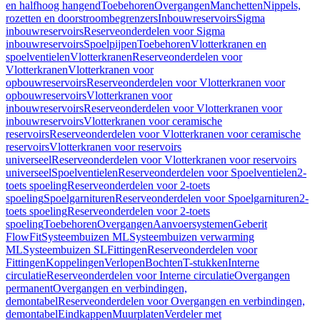
en halfhoog hangend
Toebehoren
Overgangen
Manchetten
Nippels,
rozetten en doorstroombegrenzers
Inbouwreservoirs
Sigma
inbouwreservoirs
Reserveonderdelen voor Sigma
inbouwreservoirs
Spoelpijpen
Toebehoren
Vlotterkranen en
spoelventielen
Vlotterkranen
Reserveonderdelen voor
Vlotterkranen
Vlotterkranen voor
opbouwreservoirs
Reserveonderdelen voor Vlotterkranen voor
opbouwreservoirs
Vlotterkranen voor
inbouwreservoirs
Reserveonderdelen voor Vlotterkranen voor
inbouwreservoirs
Vlotterkranen voor ceramische
reservoirs
Reserveonderdelen voor Vlotterkranen voor ceramische
reservoirs
Vlotterkranen voor reservoirs
universeel
Reserveonderdelen voor Vlotterkranen voor reservoirs
universeel
Spoelventielen
Reserveonderdelen voor Spoelventielen
2-
toets spoeling
Reserveonderdelen voor 2-toets
spoeling
Spoelgarnituren
Reserveonderdelen voor Spoelgarnituren
2-
toets spoeling
Reserveonderdelen voor 2-toets
spoeling
Toebehoren
Overgangen
Aanvoersystemen
Geberit
FlowFit
Systeembuizen ML
Systeembuizen verwarming
ML
Systeembuizen SL
Fittingen
Reserveonderdelen voor
Fittingen
Koppelingen
Verlopen
Bochten
T-stukken
Interne
circulatie
Reserveonderdelen voor Interne circulatie
Overgangen
permanent
Overgangen en verbindingen,
demontabel
Reserveonderdelen voor Overgangen en verbindingen,
demontabel
Eindkappen
Muurplaten
Verdeler met