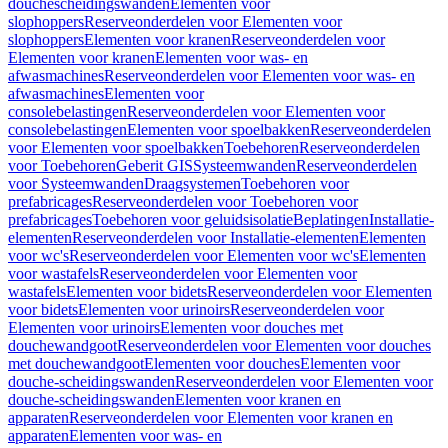
douchescheidingswanden
Elementen voor
slophoppers
Reserveonderdelen voor Elementen voor
slophoppers
Elementen voor kranen
Reserveonderdelen voor
Elementen voor kranen
Elementen voor was- en
afwasmachines
Reserveonderdelen voor Elementen voor was- en
afwasmachines
Elementen voor
consolebelastingen
Reserveonderdelen voor Elementen voor
consolebelastingen
Elementen voor spoelbakken
Reserveonderdelen
voor Elementen voor spoelbakken
Toebehoren
Reserveonderdelen
voor Toebehoren
Geberit GIS
Systeemwanden
Reserveonderdelen
voor Systeemwanden
Draagsystemen
Toebehoren voor
prefabricages
Reserveonderdelen voor Toebehoren voor
prefabricages
Toebehoren voor geluidsisolatie
Beplatingen
Installatie-
elementen
Reserveonderdelen voor Installatie-elementen
Elementen
voor wc's
Reserveonderdelen voor Elementen voor wc's
Elementen
voor wastafels
Reserveonderdelen voor Elementen voor
wastafels
Elementen voor bidets
Reserveonderdelen voor Elementen
voor bidets
Elementen voor urinoirs
Reserveonderdelen voor
Elementen voor urinoirs
Elementen voor douches met
douchewandgoot
Reserveonderdelen voor Elementen voor douches
met douchewandgoot
Elementen voor douches
Elementen voor
douche-scheidingswanden
Reserveonderdelen voor Elementen voor
douche-scheidingswanden
Elementen voor kranen en
apparaten
Reserveonderdelen voor Elementen voor kranen en
apparaten
Elementen voor was- en