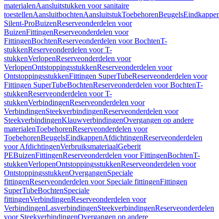
materialen
Aansluitstukken voor sanitaire
toestellen
Aansluitbochten
Aansluitstuk
Toebehoren
Beugels
Eindkappe
Silent-Pro
Buizen
Reserveonderdelen voor
Buizen
Fittingen
Reserveonderdelen voor
Fittingen
Bochten
Reserveonderdelen voor Bochten
T-
stukken
Reserveonderdelen voor T-
stukken
Verlopen
Reserveonderdelen voor
Verlopen
Ontstoppingsstukken
Reserveonderdelen voor
Ontstoppingsstukken
Fittingen SuperTube
Reserveonderdelen voor
Fittingen SuperTube
Bochten
Reserveonderdelen voor Bochten
T-
stukken
Reserveonderdelen voor T-
stukken
Verbindingen
Reserveonderdelen voor
Verbindingen
Steekverbindingen
Reserveonderdelen voor
Steekverbindingen
Klauwverbindingen
Overgangen op andere
materialen
Toebehoren
Reserveonderdelen voor
Toebehoren
Beugels
Eindkappen
Afdichtingen
Reserveonderdelen
voor Afdichtingen
Verbruiksmateriaal
Geberit
PE
Buizen
Fittingen
Reserveonderdelen voor Fittingen
Bochten
T-
stukken
Verlopen
Ontstoppingsstukken
Reserveonderdelen voor
Ontstoppingsstukken
Overgangen
Speciale
fittingen
Reserveonderdelen voor Speciale fittingen
Fittingen
SuperTube
Bochten
Speciale
fittingen
Verbindingen
Reserveonderdelen voor
Verbindingen
Lasverbindingen
Steekverbindingen
Reserveonderdelen
voor Steekverbindingen
Overgangen op andere