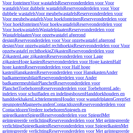
Voor fonteinen
Voor wastafels
Reserveonderdelen voor Voor
wastafels
Voor dubbele wastafels
Reserveonderdelen voor Voor
dubbele wastafels
Voor meubelwastafels
Reserveonderdelen voor
Voor meubelwastafels
Voor hoekfonteinen
Reserveonderdelen voor
Voor hoekfonteinen
Voor hoekwastafels
Reserveonderdelen voor
Voor hoekwastafels
Wastafelplaaten
Reserveonderdelen voor
Wastafelplaaten
Voor opzetwastafel afgerond
design
Reserveonderdelen voor Voor opzetwastafel afgerond
design
Voor opzetwastafel rechthoekig
Reserveonderdelen voor Voor
opzetwastafel rechthoekig
Zijkasten
Reserveonderdelen voor
Zijkasten
Lage zijkasten
Reserveonderdelen voor Lage
zijkasten
Hoge kasten
Reserveonderdelen voor Hoge kasten
Half
hoge kasten
Reserveonderdelen voor Half hoge
kasten
Hangkasten
Reserveonderdelen voor Hangkasten
Ander
badkamermeubilair
Reserveonderdelen voor Ander
badkamermeubilair
Planchet
Reserveonderdelen voor
Planchet
Toebehoren
Reserveonderdelen voor Toebehoren
Lade-
indelers voor schuifladen en indelingsboxen
Handdoekhouders en
handdoekhaken
Lichtelementen
Houder voor wastafelplaten
Greep
Set
steunpoten
Magneetwanden
Contactdozen
Reserveonderdelen voor
Contactdozen
Verdere toebehoren
Spiegels en
spiegelkasten
Spiegel
Reserveonderdelen voor Spiegel
Met
geïntegreerde verlichting
Reserveonderdelen voor Met geïntegreerde
verlichting
Spiegelkasten
Reserveonderdelen voor Spiegelkasten
Met
geïntegreerde verlichting
Reserveonderdelen voor Met geïntegreerde