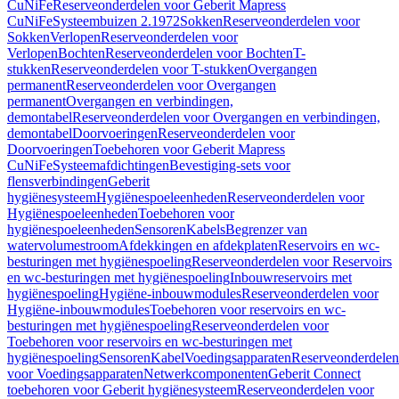
CuNiFe
Reserveonderdelen voor Geberit Mapress
CuNiFe
Systeembuizen 2.1972
Sokken
Reserveonderdelen voor
Sokken
Verlopen
Reserveonderdelen voor
Verlopen
Bochten
Reserveonderdelen voor Bochten
T-
stukken
Reserveonderdelen voor T-stukken
Overgangen
permanent
Reserveonderdelen voor Overgangen
permanent
Overgangen en verbindingen,
demontabel
Reserveonderdelen voor Overgangen en verbindingen,
demontabel
Doorvoeringen
Reserveonderdelen voor
Doorvoeringen
Toebehoren voor Geberit Mapress
CuNiFe
Systeemafdichtingen
Bevestiging-sets voor
flensverbindingen
Geberit
hygiënesysteem
Hygiënespoeleenheden
Reserveonderdelen voor
Hygiënespoeleenheden
Toebehoren voor
hygiënespoeleenheden
Sensoren
Kabels
Begrenzer van
watervolumestroom
Afdekkingen en afdekplaten
Reservoirs en wc-
besturingen met hygiënespoeling
Reserveonderdelen voor Reservoirs
en wc-besturingen met hygiënespoeling
Inbouwreservoirs met
hygiënespoeling
Hygiëne-inbouwmodules
Reserveonderdelen voor
Hygiëne-inbouwmodules
Toebehoren voor reservoirs en wc-
besturingen met hygiënespoeling
Reserveonderdelen voor
Toebehoren voor reservoirs en wc-besturingen met
hygiënespoeling
Sensoren
Kabel
Voedingsapparaten
Reserveonderdelen
voor Voedingsapparaten
Netwerkcomponenten
Geberit Connect
toebehoren voor Geberit hygiënesysteem
Reserveonderdelen voor