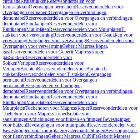
circulatie
Kruisstukken
Reserveonderdelen voor
Kruisstukken
Overgangen permanent
Reserveonderdelen voor
Overgangen permanent
Overgangen en verbindingen,
demontabel
Reserveonderdelen voor Overgangen en verbindingen,
demontabel
Eindkappen
Reserveonderdelen voor
Eindkappen
Muurplaten
Reserveonderdelen voor Muurplaten
T-
stukken voor verwarming
Reserveonderdelen voor T-stukken voor
verwarming
Overgangen voor verwarming
Reserveonderdelen voor
Overgangen voor verwarming
Geberit Mapress koper,
gas
Reserveonderdelen voor Geberit Mapress koper,
gas
Sokken
Reserveonderdelen voor
Sokken
Verlopen
Reserveonderdelen voor
Verlopen
Bochten
Reserveonderdelen voor Bochten
T-
stukken
Reserveonderdelen voor T-stukken
Overgangen
permanent
Reserveonderdelen voor Overgangen
permanent
Overgangen en verbindingen,
demontabel
Reserveonderdelen voor Overgangen en verbindingen,
demontabel
Eindkappen
Reserveonderdelen voor
Eindkappen
Muurplaten
Reserveonderdelen voor
Muurplaten
Toebehoren voor Mapress koper
Reserveonderdelen voor
Toebehoren voor Mapress koper
Isolatie voor
aansluitingen
Afdichtingen voor buizen en fittingen
Bevestigingen
voor buizen
Bevestigingen voor muurplaten
Reserveonderdelen voor
Bevestigingen voor muurplaten
Systeemafdichtingen
Bevestiging-sets
voor flensverbindingen
Geberit Mapress CuNiFe
Geberit Mapress