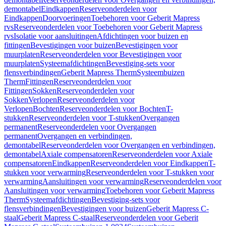
demontabel
Eindkappen
Reserveonderdelen voor
Eindkappen
Doorvoeringen
Toebehoren voor Geberit Mapress
rvs
Reserveonderdelen voor Toebehoren voor Geberit Mapress
rvs
Isolatie voor aansluitingen
Afdichtingen voor buizen en
fittingen
Bevestigingen voor buizen
Bevestigingen voor
muurplaten
Reserveonderdelen voor Bevestigingen voor
muurplaten
Systeemafdichtingen
Bevestiging-sets voor
flensverbindingen
Geberit Mapress Therm
Systeembuizen
Therm
Fittingen
Reserveonderdelen voor
Fittingen
Sokken
Reserveonderdelen voor
Sokken
Verlopen
Reserveonderdelen voor
Verlopen
Bochten
Reserveonderdelen voor Bochten
T-
stukken
Reserveonderdelen voor T-stukken
Overgangen
permanent
Reserveonderdelen voor Overgangen
permanent
Overgangen en verbindingen,
demontabel
Reserveonderdelen voor Overgangen en verbindingen,
demontabel
Axiale compensatoren
Reserveonderdelen voor Axiale
compensatoren
Eindkappen
Reserveonderdelen voor Eindkappen
T-
stukken voor verwarming
Reserveonderdelen voor T-stukken voor
verwarming
Aansluitingen voor verwarming
Reserveonderdelen voor
Aansluitingen voor verwarming
Toebehoren voor Geberit Mapress
Therm
Systeemafdichtingen
Bevestiging-sets voor
flensverbindingen
Bevestigingen voor buizen
Geberit Mapress C-
staal
Geberit Mapress C-staal
Reserveonderdelen voor Geberit