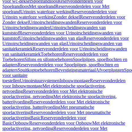
voor wc-deksel
Spoelrandloos
Reserveonderdelen voor
Spoelrandloos
Met spoelrand
Reserveonderdelen voor Met
spoelrand
Urinoirs waterloze werking
Reserveonderdelen voor
Urinoirs waterloze werking
Zonder deksel
Reserveonderdelen voor
Zonder deksel
Urinoirscheidingswanden
Reserveonderdelen voor
Urinoirscheidingswanden
Urinoirscheidingswanden van
kunststof
Reserveonderdelen voor Urinoirscheidingswanden van
kunststof
Urinoirscheidingswanden van glas
Reserveonderdelen voor
Urinoirscheidingswanden van glas
Urinoirscheidingswanden van
sanitairkeramiek
Reserveonderdelen voor Urinoirscheidingswanden
van sanitairkeramiek
Toebehoren
Reserveonderdelen voor
Toebehoren
Sifons en sifontoebehoren
Spoelpijpen, spoelbochten en
adapters
Reserveonderdelen voor Spoelpijpen, spoelbochten en
adapters
Spuitkoptoebehoren
Bevestigingsmateriaal
Afvoerpluggen
Spoe
voor sanitaire
toestellen
Urinoirstuursystemen
Inbouwmontage
Reserveonderdelen
voor Inbouwmontage
Met elektronische spoelactivering,
netvoeding
Reserveonderdelen voor Met elektronische
spoelactivering, netvoeding
Met elektronische spoelactivering,
batterijvoeding
Reserveonderdelen voor Met elektronische
spoelactivering, batterijvoeding
Met pneumatische
spoelactivering
Reserveonderdelen voor Met pneumatische
spoelactivering
Basic
Reserveonderdelen voor
Basic
Opbouw
Reserveonderdelen voor Opbouw
Met elektronische
spoelactivering, netvoeding
Reserveonderdelen voor Met