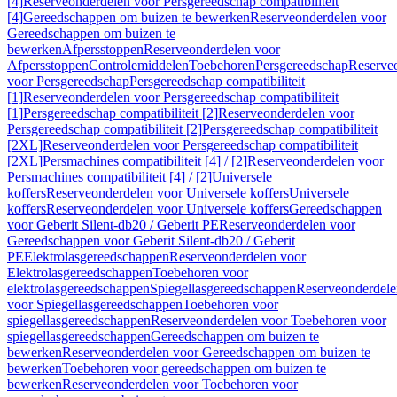
[4]
Reserveonderdelen voor Persgereedschap compatibiliteit
[4]
Gereedschappen om buizen te bewerken
Reserveonderdelen voor
Gereedschappen om buizen te
bewerken
Afpersstoppen
Reserveonderdelen voor
Afpersstoppen
Controlemiddelen
Toebehoren
Persgereedschap
Reserve
voor Persgereedschap
Persgereedschap compatibiliteit
[1]
Reserveonderdelen voor Persgereedschap compatibiliteit
[1]
Persgereedschap compatibiliteit [2]
Reserveonderdelen voor
Persgereedschap compatibiliteit [2]
Persgereedschap compatibiliteit
[2XL]
Reserveonderdelen voor Persgereedschap compatibiliteit
[2XL]
Persmachines compatibiliteit [4] / [2]
Reserveonderdelen voor
Persmachines compatibiliteit [4] / [2]
Universele
koffers
Reserveonderdelen voor Universele koffers
Universele
koffers
Reserveonderdelen voor Universele koffers
Gereedschappen
voor Geberit Silent-db20 / Geberit PE
Reserveonderdelen voor
Gereedschappen voor Geberit Silent-db20 / Geberit
PE
Elektrolasgereedschappen
Reserveonderdelen voor
Elektrolasgereedschappen
Toebehoren voor
elektrolasgereedschappen
Spiegellasgereedschappen
Reserveonderdele
voor Spiegellasgereedschappen
Toebehoren voor
spiegellasgereedschappen
Reserveonderdelen voor Toebehoren voor
spiegellasgereedschappen
Gereedschappen om buizen te
bewerken
Reserveonderdelen voor Gereedschappen om buizen te
bewerken
Toebehoren voor gereedschappen om buizen te
bewerken
Reserveonderdelen voor Toebehoren voor