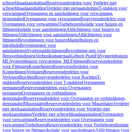
schroefdraadaansluiting
Reserveonderdelen voor Verdeler met
schroefdraadaansluiting
Verdeler met persaansluiting
T-stukken voor
verwarming
Overgangen en aansluitingen voor verwarming,
demontabel
Overgangen voor verwarming
Reserveonderdelen voor
Overgangen voor verwarming
Toebehoren
Isolatie voor buizen en
fittingen
Isolatie voor aansluitingen
Afdichtingen voor buizen en
fittingen
Afdichtingen voor aansluitingen
Afdichtingen voor
fittingen
Bevestigingen voor buizen
Mantelbuizen en
inleghulp
Bevestigingen voor
aansluitingen
Systeemafdichtingen
Bevestiging-sets voor
flensverbindingen
Verbruiksmateriaal
Geberit PushFit
Systeembuizen
ML
Systeembuizen verwarming, ML
Fittingen
Reserveonderdelen
voor Fittingen
Koppelingen
Reserveonderdelen voor
Koppelingen
Verlopen
Reserveonderdelen voor
Verlopen
Bochten
Reserveonderdelen voor Bochten
T-
stukken
Reserveonderdelen voor T-stukken
Overgangen
permanent
Reserveonderdelen voor Overgangen
permanent
Overgangen en verbindingen,
demontabel
Reserveonderdelen voor Overgangen en verbindingen,
demontabel
Muurplaten
Reserveonderdelen voor Muurplaten
Verdeler
met steekaansluiting
Reserveonderdelen voor Verdeler met
steekaansluiting
Verdeler met schroefdraadaansluiting
Overgangen
voor verwarming
Reserveonderdelen voor Overgangen voor
verwarming
Toebehoren
Reserveonderdelen voor Toebehoren
Isolatie
voor buizen en fittingen
Isolatie voor aansluitingen
Afdichtingen voor