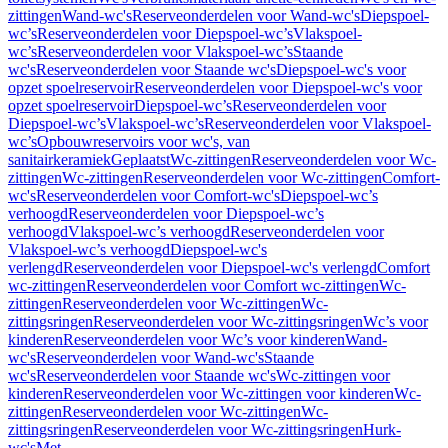
zittingen
Wand-wc's
Reserveonderdelen voor Wand-wc's
Diepspoel-
wc’s
Reserveonderdelen voor Diepspoel-wc’s
Vlakspoel-
wc’s
Reserveonderdelen voor Vlakspoel-wc’s
Staande
wc's
Reserveonderdelen voor Staande wc's
Diepspoel-wc's voor
opzet spoelreservoir
Reserveonderdelen voor Diepspoel-wc's voor
opzet spoelreservoir
Diepspoel-wc’s
Reserveonderdelen voor
Diepspoel-wc’s
Vlakspoel-wc’s
Reserveonderdelen voor Vlakspoel-
wc’s
Opbouwreservoirs voor wc's, van
sanitairkeramiek
Geplaatst
Wc-zittingen
Reserveonderdelen voor Wc-
zittingen
Wc-zittingen
Reserveonderdelen voor Wc-zittingen
Comfort-
wc's
Reserveonderdelen voor Comfort-wc's
Diepspoel-wc’s
verhoogd
Reserveonderdelen voor Diepspoel-wc’s
verhoogd
Vlakspoel-wc’s verhoogd
Reserveonderdelen voor
Vlakspoel-wc’s verhoogd
Diepspoel-wc's
verlengd
Reserveonderdelen voor Diepspoel-wc's verlengd
Comfort
wc-zittingen
Reserveonderdelen voor Comfort wc-zittingen
Wc-
zittingen
Reserveonderdelen voor Wc-zittingen
Wc-
zittingsringen
Reserveonderdelen voor Wc-zittingsringen
Wc’s voor
kinderen
Reserveonderdelen voor Wc’s voor kinderen
Wand-
wc's
Reserveonderdelen voor Wand-wc's
Staande
wc's
Reserveonderdelen voor Staande wc's
Wc-zittingen voor
kinderen
Reserveonderdelen voor Wc-zittingen voor kinderen
Wc-
zittingen
Reserveonderdelen voor Wc-zittingen
Wc-
zittingsringen
Reserveonderdelen voor Wc-zittingsringen
Hurk-
wc's
Met