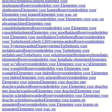
douchescheidingswanden
Elementen voor
slophoppers
Reserveonderdelen voor Elementen voor
slophoppers
Elementen voor kranen
Reserveonderdelen voor
Elementen voor kranen
Elementen voor was- en
afwasmachines
Reserveonderdelen voor Elementen voor was- en
afwasmachines
Elementen voor
consolebelastingen
Reserveonderdelen voor Elementen voor
consolebelastingen
Elementen voor spoelbakken
Reserveonderdelen
voor Elementen voor spoelbakken
Toebehoren
Reserveonderdelen
voor Toebehoren
Geberit GIS
Systeemwanden
Reserveonderdelen
voor Systeemwanden
Draagsystemen
Toebehoren voor
prefabricages
Reserveonderdelen voor Toebehoren voor
prefabricages
Toebehoren voor geluidsisolatie
Beplatingen
Installatie-
elementen
Reserveonderdelen voor Installatie-elementen
Elementen
voor wc's
Reserveonderdelen voor Elementen voor wc's
Elementen
voor wastafels
Reserveonderdelen voor Elementen voor
wastafels
Elementen voor bidets
Reserveonderdelen voor Elementen
voor bidets
Elementen voor urinoirs
Reserveonderdelen voor
Elementen voor urinoirs
Elementen voor douches met
douchewandgoot
Reserveonderdelen voor Elementen voor douches
met douchewandgoot
Elementen voor douches
Elementen voor
douche-scheidingswanden
Reserveonderdelen voor Elementen voor
douche-scheidingswanden
Elementen voor kranen en
apparaten
Reserveonderdelen voor Elementen voor kranen en
apparaten
Elementen voor was- en