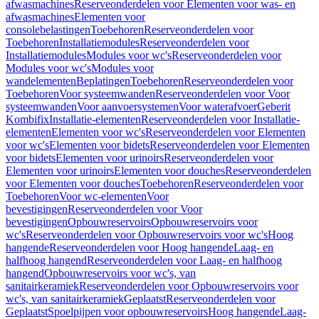
afwasmachines
Reserveonderdelen voor Elementen voor was- en
afwasmachines
Elementen voor
consolebelastingen
Toebehoren
Reserveonderdelen voor
Toebehoren
Installatiemodules
Reserveonderdelen voor
Installatiemodules
Modules voor wc's
Reserveonderdelen voor
Modules voor wc's
Modules voor
wandelementen
Beplatingen
Toebehoren
Reserveonderdelen voor
Toebehoren
Voor systeemwanden
Reserveonderdelen voor Voor
systeemwanden
Voor aanvoersystemen
Voor waterafvoer
Geberit
Kombifix
Installatie-elementen
Reserveonderdelen voor Installatie-
elementen
Elementen voor wc's
Reserveonderdelen voor Elementen
voor wc's
Elementen voor bidets
Reserveonderdelen voor Elementen
voor bidets
Elementen voor urinoirs
Reserveonderdelen voor
Elementen voor urinoirs
Elementen voor douches
Reserveonderdelen
voor Elementen voor douches
Toebehoren
Reserveonderdelen voor
Toebehoren
Voor wc-elementen
Voor
bevestigingen
Reserveonderdelen voor Voor
bevestigingen
Opbouwreservoirs
Opbouwreservoirs voor
wc's
Reserveonderdelen voor Opbouwreservoirs voor wc's
Hoog
hangende
Reserveonderdelen voor Hoog hangende
Laag- en
halfhoog hangend
Reserveonderdelen voor Laag- en halfhoog
hangend
Opbouwreservoirs voor wc's, van
sanitairkeramiek
Reserveonderdelen voor Opbouwreservoirs voor
wc's, van sanitairkeramiek
Geplaatst
Reserveonderdelen voor
Geplaatst
Spoelpijpen voor opbouwreservoirs
Hoog hangende
Laag-