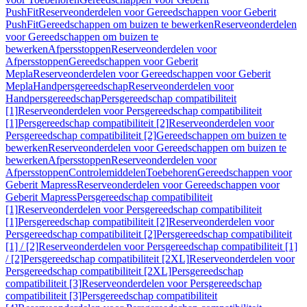
PushFit
Reserveonderdelen voor Gereedschappen voor Geberit
PushFit
Gereedschappen om buizen te bewerken
Reserveonderdelen
voor Gereedschappen om buizen te
bewerken
Afpersstoppen
Reserveonderdelen voor
Afpersstoppen
Gereedschappen voor Geberit
Mepla
Reserveonderdelen voor Gereedschappen voor Geberit
Mepla
Handpersgereedschap
Reserveonderdelen voor
Handpersgereedschap
Persgereedschap compatibiliteit
[1]
Reserveonderdelen voor Persgereedschap compatibiliteit
[1]
Persgereedschap compatibiliteit [2]
Reserveonderdelen voor
Persgereedschap compatibiliteit [2]
Gereedschappen om buizen te
bewerken
Reserveonderdelen voor Gereedschappen om buizen te
bewerken
Afpersstoppen
Reserveonderdelen voor
Afpersstoppen
Controlemiddelen
Toebehoren
Gereedschappen voor
Geberit Mapress
Reserveonderdelen voor Gereedschappen voor
Geberit Mapress
Persgereedschap compatibiliteit
[1]
Reserveonderdelen voor Persgereedschap compatibiliteit
[1]
Persgereedschap compatibiliteit [2]
Reserveonderdelen voor
Persgereedschap compatibiliteit [2]
Persgereedschap compatibiliteit
[1] / [2]
Reserveonderdelen voor Persgereedschap compatibiliteit [1]
/ [2]
Persgereedschap compatibiliteit [2XL]
Reserveonderdelen voor
Persgereedschap compatibiliteit [2XL]
Persgereedschap
compatibiliteit [3]
Reserveonderdelen voor Persgereedschap
compatibiliteit [3]
Persgereedschap compatibiliteit