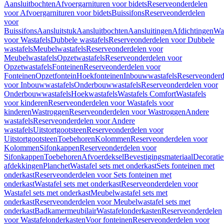
Aansluitbochten
Afvoergarnituren voor bidets
Reserveonderdelen
voor Afvoergarnituren voor bidets
Buissifons
Reserveonderdelen
voor
Buissifons
Aansluitstuk
Aansluitbochten
Aansluitingen
Afdichtingen
Was
voor Wastafels
Dubbele wastafels
Reserveonderdelen voor Dubbele
wastafels
Meubelwastafels
Reserveonderdelen voor
Meubelwastafels
Opzetwastafels
Reserveonderdelen voor
Opzetwastafels
Fonteinen
Reserveonderdelen voor
Fonteinen
Opzetfontein
Hoekfonteinen
Inbouwwastafels
Reserveonderd
voor Inbouwwastafels
Onderbouwwastafels
Reserveonderdelen voor
Onderbouwwastafels
Hoekwastafels
Wastafels Comfort
Wastafels
voor kinderen
Reserveonderdelen voor Wastafels voor
kinderen
Wastroggen
Reserveonderdelen voor Wastroggen
Andere
wastafels
Reserveonderdelen voor Andere
wastafels
Uitstortgootsteen
Reserveonderdelen voor
Uitstortgootsteen
Toebehoren
Kolommen
Reserveonderdelen voor
Kolommen
Sifonkappen
Reserveonderdelen voor
Sifonkappen
Toebehoren
Afvoerdeksel
Bevestigingsmateriaal
Decorati
afdekkingen
Planchet
Wastafel sets met onderkast
Sets fonteinen met
onderkast
Reserveonderdelen voor Sets fonteinen met
onderkast
Wastafel sets met onderkast
Reserveonderdelen voor
Wastafel sets met onderkast
Meubelwastafel sets met
onderkast
Reserveonderdelen voor Meubelwastafel sets met
onderkast
Badkamermeubilair
Wastafelonderkasten
Reserveonderdelen
voor Wastafelonderkasten
Voor fonteinen
Reserveonderdelen voor