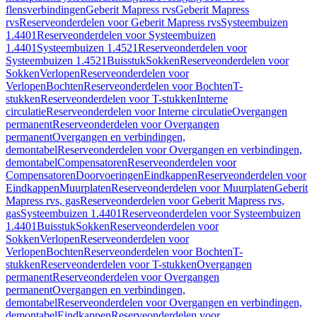
flensverbindingen
Geberit Mapress rvs
Geberit Mapress
rvs
Reserveonderdelen voor Geberit Mapress rvs
Systeembuizen
1.4401
Reserveonderdelen voor Systeembuizen
1.4401
Systeembuizen 1.4521
Reserveonderdelen voor
Systeembuizen 1.4521
Buisstuk
Sokken
Reserveonderdelen voor
Sokken
Verlopen
Reserveonderdelen voor
Verlopen
Bochten
Reserveonderdelen voor Bochten
T-
stukken
Reserveonderdelen voor T-stukken
Interne
circulatie
Reserveonderdelen voor Interne circulatie
Overgangen
permanent
Reserveonderdelen voor Overgangen
permanent
Overgangen en verbindingen,
demontabel
Reserveonderdelen voor Overgangen en verbindingen,
demontabel
Compensatoren
Reserveonderdelen voor
Compensatoren
Doorvoeringen
Eindkappen
Reserveonderdelen voor
Eindkappen
Muurplaten
Reserveonderdelen voor Muurplaten
Geberit
Mapress rvs, gas
Reserveonderdelen voor Geberit Mapress rvs,
gas
Systeembuizen 1.4401
Reserveonderdelen voor Systeembuizen
1.4401
Buisstuk
Sokken
Reserveonderdelen voor
Sokken
Verlopen
Reserveonderdelen voor
Verlopen
Bochten
Reserveonderdelen voor Bochten
T-
stukken
Reserveonderdelen voor T-stukken
Overgangen
permanent
Reserveonderdelen voor Overgangen
permanent
Overgangen en verbindingen,
demontabel
Reserveonderdelen voor Overgangen en verbindingen,
demontabel
Eindkappen
Reserveonderdelen voor