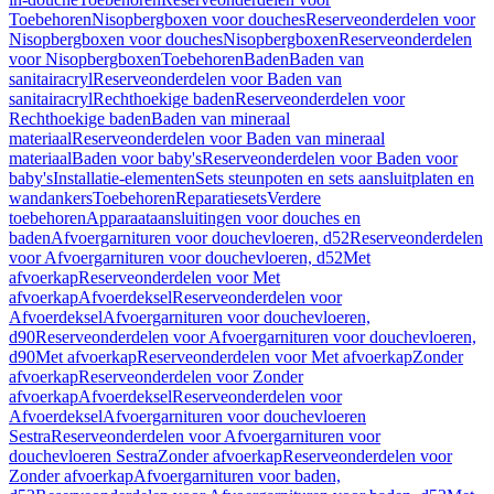
Toebehoren
Nisopbergboxen voor douches
Reserveonderdelen voor
Nisopbergboxen voor douches
Nisopbergboxen
Reserveonderdelen
voor Nisopbergboxen
Toebehoren
Baden
Baden van
sanitairacryl
Reserveonderdelen voor Baden van
sanitairacryl
Rechthoekige baden
Reserveonderdelen voor
Rechthoekige baden
Baden van mineraal
materiaal
Reserveonderdelen voor Baden van mineraal
materiaal
Baden voor baby's
Reserveonderdelen voor Baden voor
baby's
Installatie-elementen
Sets steunpoten en sets aansluitplaten en
wandankers
Toebehoren
Reparatiesets
Verdere
toebehoren
Apparaataansluitingen voor douches en
baden
Afvoergarnituren voor douchevloeren, d52
Reserveonderdelen
voor Afvoergarnituren voor douchevloeren, d52
Met
afvoerkap
Reserveonderdelen voor Met
afvoerkap
Afvoerdeksel
Reserveonderdelen voor
Afvoerdeksel
Afvoergarnituren voor douchevloeren,
d90
Reserveonderdelen voor Afvoergarnituren voor douchevloeren,
d90
Met afvoerkap
Reserveonderdelen voor Met afvoerkap
Zonder
afvoerkap
Reserveonderdelen voor Zonder
afvoerkap
Afvoerdeksel
Reserveonderdelen voor
Afvoerdeksel
Afvoergarnituren voor douchevloeren
Sestra
Reserveonderdelen voor Afvoergarnituren voor
douchevloeren Sestra
Zonder afvoerkap
Reserveonderdelen voor
Zonder afvoerkap
Afvoergarnituren voor baden,