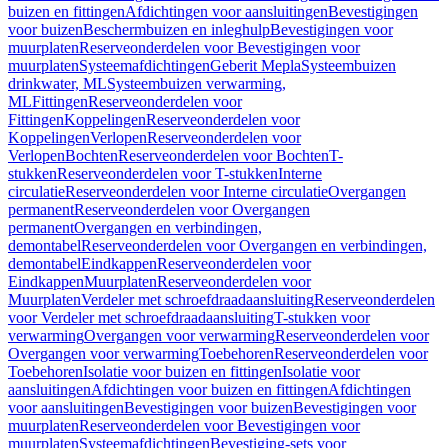
buizen en fittingen
Afdichtingen voor aansluitingen
Bevestigingen
voor buizen
Beschermbuizen en inleghulp
Bevestigingen voor
muurplaten
Reserveonderdelen voor Bevestigingen voor
muurplaten
Systeemafdichtingen
Geberit Mepla
Systeembuizen
drinkwater, ML
Systeembuizen verwarming,
ML
Fittingen
Reserveonderdelen voor
Fittingen
Koppelingen
Reserveonderdelen voor
Koppelingen
Verlopen
Reserveonderdelen voor
Verlopen
Bochten
Reserveonderdelen voor Bochten
T-
stukken
Reserveonderdelen voor T-stukken
Interne
circulatie
Reserveonderdelen voor Interne circulatie
Overgangen
permanent
Reserveonderdelen voor Overgangen
permanent
Overgangen en verbindingen,
demontabel
Reserveonderdelen voor Overgangen en verbindingen,
demontabel
Eindkappen
Reserveonderdelen voor
Eindkappen
Muurplaten
Reserveonderdelen voor
Muurplaten
Verdeler met schroefdraadaansluiting
Reserveonderdelen
voor Verdeler met schroefdraadaansluiting
T-stukken voor
verwarming
Overgangen voor verwarming
Reserveonderdelen voor
Overgangen voor verwarming
Toebehoren
Reserveonderdelen voor
Toebehoren
Isolatie voor buizen en fittingen
Isolatie voor
aansluitingen
Afdichtingen voor buizen en fittingen
Afdichtingen
voor aansluitingen
Bevestigingen voor buizen
Bevestigingen voor
muurplaten
Reserveonderdelen voor Bevestigingen voor
muurplaten
Systeemafdichtingen
Bevestiging-sets voor