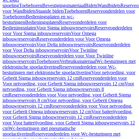
spoeling
Toebehoren
Bevestigingsmateriaal
Bidets
Wandbidets
Reserveo
voor Wandbidets
Staande bidets
Toebehoren
Reserveonderdelen voor
Toebehoren
Bedieningsplaten en wc-
besturingen
Bedieningsplaten
Reserveonderdelen voor
Bedieningsplaten
Voor Sigma inbouwreservoirs
Reserveonderdelen
voor Voor Sigma inbouwreservoirs
Voor Omega
inbouwreservoirs
Reserveonderdelen voor Voor Omega
inbouwreservoirs
Voor Delta inbouwreservoirs
Reserveonderdelen
voor Voor Delta inbouwreservoirs
Voor Twinline
inbouwreservoirs
Reserveonderdelen voor Voor Twinline
inbouwreservoirs
Toebehoren
Verbruiksmateriaal
Wc-besturingen met
elektronische spoelactivering
Reserveonderdelen voor Wc-
besturingen met elektronische spoelactivering
Voor netvoeding, voor
Geberit Sigma inbouwreservoirs 12 cm
Reserveonderdelen voor
Voor netvoeding, voor Geberit Sigma inbouwreservoirs 12 cm
Voor
netvoeding, voor Geberit Sigma inbouwreservoirs 8
cm
Reserveonderdelen voor Voor netvoeding, voor Geberit Sigma
inbouwreservoirs 8 cm
Voor netvoeding, voor Geberit Omega
inbouwreservoirs 12 cm
Reserveonderdelen voor Voor netvoeding,
voor Geberit Omega inbouwreservoirs 12 cm
Voor batterijvoeding,
voor Geberit Sigma inbouwreservoirs 12 cm
Reserveonderdelen
voor Voor batterijvoeding, voor Geberit Sigma inbouwreservoirs 12
cm
Wc-besturingen met pneumatische
spoelactivering
Reserveonderdelen voor Wc-besturingen met