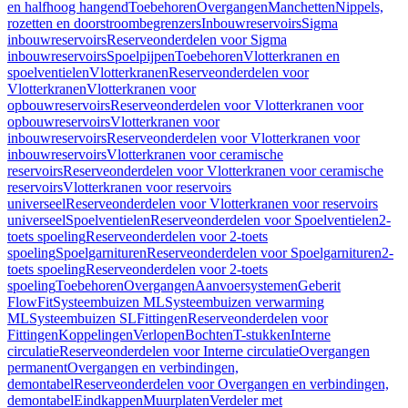
en halfhoog hangend
Toebehoren
Overgangen
Manchetten
Nippels,
rozetten en doorstroombegrenzers
Inbouwreservoirs
Sigma
inbouwreservoirs
Reserveonderdelen voor Sigma
inbouwreservoirs
Spoelpijpen
Toebehoren
Vlotterkranen en
spoelventielen
Vlotterkranen
Reserveonderdelen voor
Vlotterkranen
Vlotterkranen voor
opbouwreservoirs
Reserveonderdelen voor Vlotterkranen voor
opbouwreservoirs
Vlotterkranen voor
inbouwreservoirs
Reserveonderdelen voor Vlotterkranen voor
inbouwreservoirs
Vlotterkranen voor ceramische
reservoirs
Reserveonderdelen voor Vlotterkranen voor ceramische
reservoirs
Vlotterkranen voor reservoirs
universeel
Reserveonderdelen voor Vlotterkranen voor reservoirs
universeel
Spoelventielen
Reserveonderdelen voor Spoelventielen
2-
toets spoeling
Reserveonderdelen voor 2-toets
spoeling
Spoelgarnituren
Reserveonderdelen voor Spoelgarnituren
2-
toets spoeling
Reserveonderdelen voor 2-toets
spoeling
Toebehoren
Overgangen
Aanvoersystemen
Geberit
FlowFit
Systeembuizen ML
Systeembuizen verwarming
ML
Systeembuizen SL
Fittingen
Reserveonderdelen voor
Fittingen
Koppelingen
Verlopen
Bochten
T-stukken
Interne
circulatie
Reserveonderdelen voor Interne circulatie
Overgangen
permanent
Overgangen en verbindingen,
demontabel
Reserveonderdelen voor Overgangen en verbindingen,
demontabel
Eindkappen
Muurplaten
Verdeler met