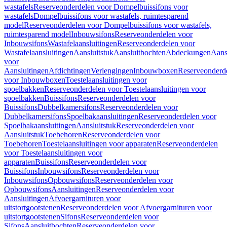
wastafels
Reserveonderdelen voor Dompelbuissifons voor
wastafels
Dompelbuissifons voor wastafels, ruimtesparend
model
Reserveonderdelen voor Dompelbuissifons voor wastafels,
ruimtesparend model
Inbouwsifons
Reserveonderdelen voor
Inbouwsifons
Wastafelaansluitingen
Reserveonderdelen voor
Wastafelaansluitingen
Aansluitstuk
Aansluitbochten
Abdeckungen
Aans
voor
Aansluitingen
Afdichtingen
Verlengingen
Inbouwboxen
Reserveonderd
voor Inbouwboxen
Toestelaansluitingen voor
spoelbakken
Reserveonderdelen voor Toestelaansluitingen voor
spoelbakken
Buissifons
Reserveonderdelen voor
Buissifons
Dubbelkamersifons
Reserveonderdelen voor
Dubbelkamersifons
Spoelbakaansluitingen
Reserveonderdelen voor
Spoelbakaansluitingen
Aansluitstuk
Reserveonderdelen voor
Aansluitstuk
Toebehoren
Reserveonderdelen voor
Toebehoren
Toestelaansluitingen voor apparaten
Reserveonderdelen
voor Toestelaansluitingen voor
apparaten
Buissifons
Reserveonderdelen voor
Buissifons
Inbouwsifons
Reserveonderdelen voor
Inbouwsifons
Opbouwsifons
Reserveonderdelen voor
Opbouwsifons
Aansluitingen
Reserveonderdelen voor
Aansluitingen
Afvoergarnituren voor
uitstortgootstenen
Reserveonderdelen voor Afvoergarnituren voor
uitstortgootstenen
Sifons
Reserveonderdelen voor
Sifons
Aansluitbochten
Reserveonderdelen voor